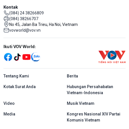
Kontak
(084) 24 38266809
(084) 38266707
No 45, Jalan Ba Trieu, Ha Noi, Vietnam
vovworld@vov.vn
Mạng xã hội
Ikuti VOV World:
menu footer tiếng Indo
Tentang Kami
Berita
Kotak Surat Anda
Hubungan Persahabatan
Vietnam-Indonesia
Video
Musik Vietnam
Media
Kongres Nasional XIV Partai
Komunis Vietnam