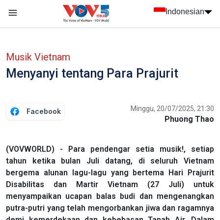
Nhảy đến nội dung
Indonesian
menu trang chủ tiếng Indo
menu phụ tiếng Indo
Musik Vietnam
Menyanyi tentang Para Prajurit
Minggu, 20/07/2025, 21:30
Facebook
Phuong Thao
(VOVWORLD) - Para pendengar setia musik!, setiap
tahun ketika bulan Juli datang, di seluruh Vietnam
bergema alunan lagu-lagu yang bertema Hari Prajurit
Disabilitas dan Martir Vietnam (27 Juli) untuk
menyampaikan ucapan balas budi dan mengenangkan
putra-putri yang telah mengorbankan jiwa dan ragamnya
demi kemerdekaan dan kebebasan Tanah Air. Dalam