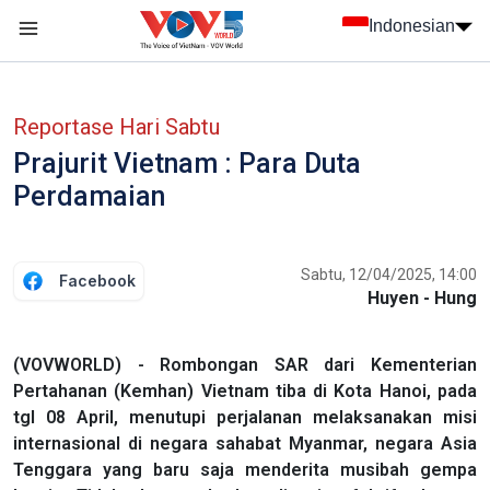
Nhảy đến nội dung
Indonesian
menu trang chủ tiếng Indo
menu phụ tiếng Indo
Reportase Hari Sabtu
Prajurit Vietnam : Para Duta
Perdamaian
Sabtu, 12/04/2025, 14:00
Facebook
Huyen - Hung
(VOVWORLD) - Rombongan SAR dari Kementerian
Pertahanan (Kemhan) Vietnam tiba di Kota Hanoi, pada
tgl 08 April, menutupi perjalanan melaksanakan misi
internasional di negara sahabat Myanmar, negara Asia
Tenggara yang baru saja menderita musibah gempa