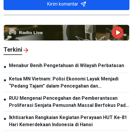
Kirim komentar
Terkini
Menabur Benih Pengetahuan di Wilayah Perbatasan
●
Ketua MN Vietnam: Polisi Ekonomi Layak Menjadi
●
“Pedang Tajam” dalam Pencegahan dan
Pemberantasan Kriminalitas
RUU Mengenai Pencegahan dan Pemberantasan
●
Proliferasi Senjata Pemusnah Massal Berfokus Pada
Pencegahan dan Pelaksanaan Komitmen
Ikhtisarkan Rangkaian Kegiatan Perayaan HUT Ke-81
●
Internasional oleh Vietnam
Hari Kemerdekaan Indonesia di Hanoi