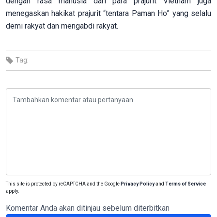
dengan rasa manusia dari para prajurit Vietnam juga
menegaskan hakikat prajurit “tentara Paman Ho” yang selalu
demi rakyat dan mengabdi rakyat.
Tag:
This site is protected by reCAPTCHA and the Google
Privacy Policy
and
Terms of Service
apply.
Komentar Anda akan ditinjau sebelum diterbitkan