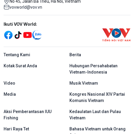
No 45, Jalan Ba Trieu, Ha Noi, Vietnam
vovworld@vov.vn
Mạng xã hội
Ikuti VOV World:
menu footer tiếng Indo
Tentang Kami
Berita
Kotak Surat Anda
Hubungan Persahabatan
Vietnam-Indonesia
Video
Musik Vietnam
Media
Kongres Nasional XIV Partai
Komunis Vietnam
Aksi Pemberantasan IUU
Kedaulatan Laut dan Pulau
Fishing
Vietnam
Hari Raya Tet
Bahasa Vietnam untuk Orang