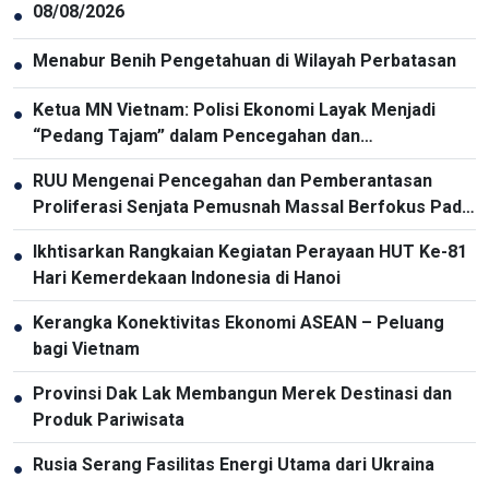
08/08/2026
●
Menabur Benih Pengetahuan di Wilayah Perbatasan
●
Ketua MN Vietnam: Polisi Ekonomi Layak Menjadi
●
“Pedang Tajam” dalam Pencegahan dan
Pemberantasan Kriminalitas
RUU Mengenai Pencegahan dan Pemberantasan
●
Proliferasi Senjata Pemusnah Massal Berfokus Pada
Pencegahan dan Pelaksanaan Komitmen
Ikhtisarkan Rangkaian Kegiatan Perayaan HUT Ke-81
●
Internasional oleh Vietnam
Hari Kemerdekaan Indonesia di Hanoi
Kerangka Konektivitas Ekonomi ASEAN – Peluang
●
bagi Vietnam
Provinsi Dak Lak Membangun Merek Destinasi dan
●
Produk Pariwisata
Rusia Serang Fasilitas Energi Utama dari Ukraina
●