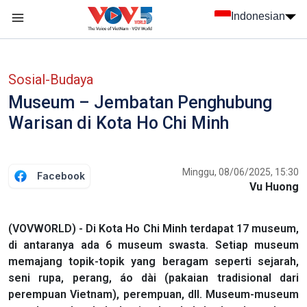
Nhảy đến nội dung
Indonesian
menu trang chủ tiếng Indo
menu phụ tiếng Indo
Sosial-Budaya
Museum – Jembatan Penghubung
Warisan di Kota Ho Chi Minh
Minggu, 08/06/2025, 15:30
Facebook
Vu Huong
(VOVWORLD) - Di Kota Ho Chi Minh terdapat 17 museum,
di antaranya ada 6 museum swasta. Setiap museum
memajang topik-topik yang beragam seperti sejarah,
seni rupa, perang, áo dài (pakaian tradisional dari
perempuan Vietnam), perempuan, dll. Museum-museum