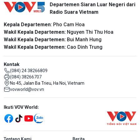
Departemen Siaran Luar Negeri dari
Radio Suara Vietnam
Kepala Departemen
: Pho Cam Hoa
Wakil Kepala Departemen:
Nguyen Thi Thu Hoa
Wakil Kepala Departemen:
Bui Manh Hung
Wakil Kepala Departemen:
Cao Dinh Trung
Kontak
(084) 24 38266809
(084) 38266707
No 45, Jalan Ba Trieu, Ha Noi, Vietnam
vovworld@vov.vn
Mạng xã hội
Ikuti VOV World:
menu footer tiếng Indo
Tentang Kami
Berita