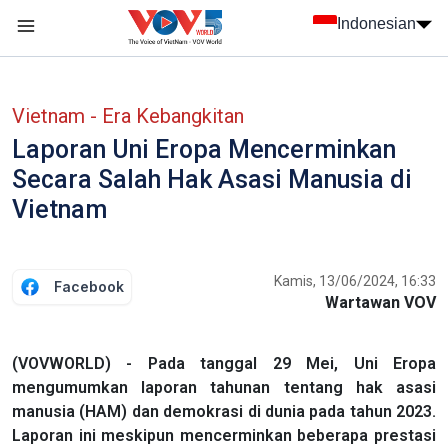
Nhảy đến nội dung
Indonesian
menu trang chủ tiếng Indo
menu phụ tiếng Indo
Vietnam - Era Kebangkitan
Laporan Uni Eropa Mencerminkan
Secara Salah Hak Asasi Manusia di
Vietnam
Kamis, 13/06/2024, 16:33
Facebook
Wartawan VOV
(VOVWORLD) - Pada tanggal 29 Mei, Uni Eropa
mengumumkan laporan tahunan tentang hak asasi
manusia (HAM) dan demokrasi di dunia pada tahun 2023.
Laporan ini meskipun mencerminkan beberapa prestasi