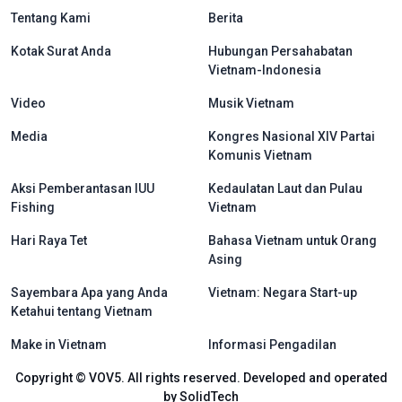
menu footer tiếng Indo
Tentang Kami
Berita
Kotak Surat Anda
Hubungan Persahabatan
Vietnam-Indonesia
Video
Musik Vietnam
Media
Kongres Nasional XIV Partai
Komunis Vietnam
Aksi Pemberantasan IUU
Kedaulatan Laut dan Pulau
Fishing
Vietnam
Hari Raya Tet
Bahasa Vietnam untuk Orang
Asing
Sayembara Apa yang Anda
Vietnam: Negara Start-up
Ketahui tentang Vietnam
Make in Vietnam
Informasi Pengadilan
Copyright © VOV5. All rights reserved. Developed and operated
by SolidTech