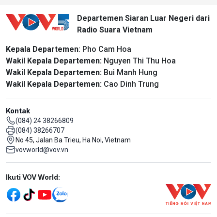
Departemen Siaran Luar Negeri dari
Radio Suara Vietnam
Kepala Departemen
: Pho Cam Hoa
Wakil Kepala Departemen:
Nguyen Thi Thu Hoa
Wakil Kepala Departemen:
Bui Manh Hung
Wakil Kepala Departemen:
Cao Dinh Trung
Kontak
(084) 24 38266809
(084) 38266707
No 45, Jalan Ba Trieu, Ha Noi, Vietnam
vovworld@vov.vn
Mạng xã hội
Ikuti VOV World: