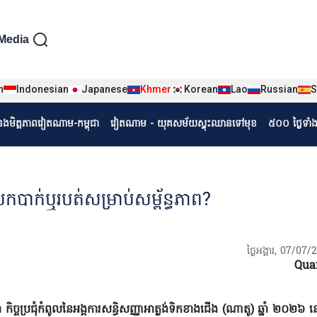
iện tiếng Khmer
Media
n
Indonesian
Japanese
Khmer
Korean
Lao
Russian
S
r
ំនងមិត្តភាពវៀតណាម-កម្ពុជា
វៀតណាម - យុគសម័យស្ទុះឈានទៅមុខ
៥០០ ថ្ងៃទាំ
ែកបាក់ឬរបត់សម្រាប់សម្ព័ន្ធភាព?
ថ្ងៃអង្គារ, 07/07
Qua
ច្ចប្រជុំកំពូលនៃអង្គការសន្ធិសញ្ញាអាត្លង់ទិកខាងជើង (ណាតូ) ឆ្នាំ ២០២៦ នៅ