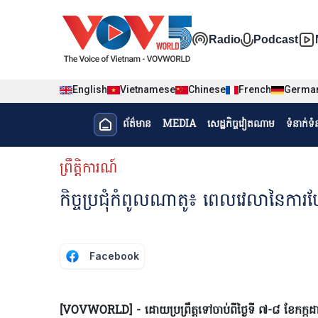
Nhảy đến nội dung
Đa phương t
Radio
Podcast
English
Vietnamese
Chinese
French
Germa
Menu trang chủ tiếng Khme
ព័ត៌មាន​
MEDIA
សេដ្ឋកិច្ចវៀតណាម
ទំនាក់ទ
menu phụ tiếng Khmer
ព្រឹត្តិការណ៍
កិច្ចប្រជុំកំពូលណាតូ៖ ពេលវេលានៃការប
Facebook
[VOVWORLD] - ដោយប្រព្រឹត្តទៅចាប់ពីថ្ងៃទី ៧-៨ ខែកក្កដា កិ