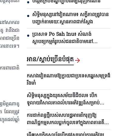
សន្តិសុខនៅ
បង្កើតក្របខ័ណ្ឌច្បាប់ដើម្បីជំរុញកំណើន
●
សិទ្ធិមនុស្សនៅវៀតណាម៖ សក្ខីភាពត្រូវបាន
●
បញ្ជាក់តាមរយៈស្ថានភាពជាក់ស្តែង
ជាតិនៅសាកល
តូ វានឹងជា
ប្រាសាទ Po Sah Inu៖ សំណង់
●
ភាពជាច្រើន
ស្ថាបត្យកម្មគំរូរបស់ជនជាតិចាមនៅ
ោធានោះទេ។
ខេត្តឡឹមដុង
អាន/ស្តាប់ច្រើនបំផុត
ការពារជាតិ
កសាងវៀតណាមឱ្យក្លាយជាប្រទេសឆ្នេ​រ​សមុទ្រដ៏
រឹងមាំ
សិទ្ធិមនុស្សក្នុងយុគសម័យឌីជីថល៖ បើក
ទូលាយវិសាលភាពលំហរអភិវឌ្ឍន៍សម្រាប់
ធមិត្តណាតូ
មនុស្សគ្រប់រូប
ត ដែលត្រូវ
ការដាក់ពន្ធថ្មីរបស់សហរដ្ឋអាមេរិករុញឱ្យ
ូតដល់ឆ្នាំ
ពាណិជ្ជកម្មសកលធ្លាក់ចូលទៅក្នុងភាពតានតឹង
វិញ
ធ្វើឲ្យសុក្រិតស្ថាប័នបើកផ្លូវសម្រាប់ការអភិវឌ្ឍ