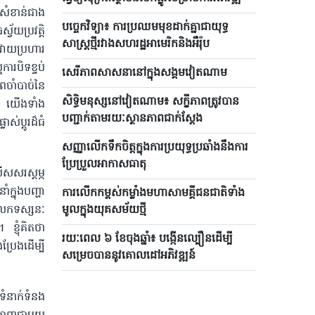
តែសំខាន់ជាង
បច្ចេកវិទ្យា៖ ការប្រឈមមុខដាក់គ្នាជាយុទ្ធ
វ័យប្រវត្តិ
សាស្ត្រថ្មីរវាងសហរដ្ឋអាមេរិកនិងអឺរ៉ុប
រវាយប្រហារ
ារបិទខ្ទប់
សេរីភាពសាសនានៅក្នុងសង្គមវៀតណាម
ពចាំបាច់នៃ
សិទ្ធិមនុស្សនៅវៀតណាម៖ សក្ខីភាពត្រូវបាន
ះ យើងទាំង
បញ្ជាក់តាមរយៈស្ថានភាពជាក់ស្តែង
ស់ប្តូរដ៏ធំ
សញ្ញាលើកទឹកចិត្តក្នុងការប្រយុទ្ធប្រឆាំងនឹងការ
ប្រែប្រួលអាកាសធាតុ
សសរស្តម្ភ
ំក្នុងបញ្ហា
ការលើកកម្ពស់កម្លាំងមហាសាមគ្គីជនជាតិទាំង
ំលែកទស្សនៈ
មូលក្នុងយុគសម័យថ្មី
 ខ្ញុំគិតថា
រយៈពេល ៦​ ខែចុងឆ្នាំ៖ បង្កើន​ល្បឿនដើម្បី
ប្រែងដើម្បី
សម្រេចបាននូវគោលដៅអភិវឌ្ឍន៍
ទំនាក់ទំនង