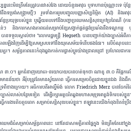
ប្បន្ននេះមិនត្រឹមតែត្រូវបានវាស់វែង ដោយចំនួនអាវុធ ឬទាហានប៉ុណ្ណោះទេ ប៉ុន្
ទម្រង់សង្គ្រាមថ្មីៗ រួមទាំងការរួមបញ្ចូលបញ្ញាសិប្បនិម្មិត (AI) និងអាវុធស្
័ន្ធប្រយុទ្ធរបស់ខ្លួន ឬឆ្លើយតបទៅនឹងបញ្ហាប្រឈមសន្តិសុខក្រៅប្រពៃណី (កា
ន់ៗ និងការកសាងភាពធន់សម្រាប់ខ្សែសង្វាក់ផ្គត់ផ្គង់ប្រឆាំងនឹងទណ្ឌកម្ម ឬក
ទទួលស្គាល់ថា៖ “លោករដ្ឋមន្ត្រី Hegseth បានបញ្ជាក់យ៉ាងច្បាស់អំពីភា
ព័ន្ធភាពឡើងវិញដើម្បីឱ្យសមស្របទៅនឹងយុគសម័យទំនើបផងដែរ។ លើចំណុចនេ
សម្ព័ន្ធភាពនេះកំពុងឆ្លងកាត់ការផ្លាស់ប្តូរយ៉ាងជ្រាលជ្រៅ ប្រហែលជាការផ្លា
រូកំណែ ៣.០។ អ្នកជំនាញយោធា-នយោបាយបានចាត់ទុកថា ណាតូ ៣.០ គឺផ្អែកលើ
ដែលមានន័យថា អឺរ៉ុបត្រូវតែមានស្វ័យភាព ធ្វើការសម្រេចចិត្តដោយខ្លួនឯង និងដឹកនា
ាំទ្រពីខាងក្រោយ។ អធិការបតីអាល្លឺម៉ង់ លោក Friedrich Merz បានចែករ
ច្បាស់លាស់បន្ថែមទៀត ដើម្បីរក្សាអត្តចរិតឆ្លងមហាសមុទ្រអាត្លង់ទិករបស់ខ្លួន។
បានធ្វើការងារតិចតួចពេក សម្រាប់សន្តិសុខរបស់ខ្លួន។ ឥឡូវនេះយើងកំពុងខិតខំប្រឹង
សម្រាប់សម្ព័ន្ធភាពនេះ នៅតែជាសាមគ្គីភាពផ្ទៃក្នុង មិនត្រឹមតែនៅក្នុង