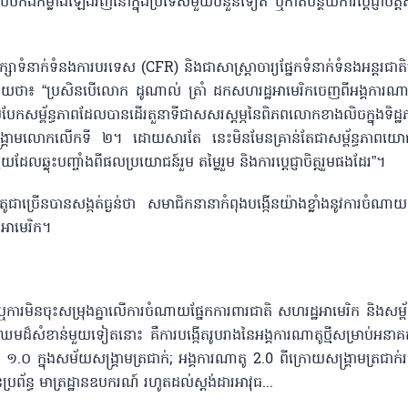
បចំកងកម្លាំងឡើងវិញនៅក្នុងប្រទេសមួយចំនួនទៀត ឬកាត់បន្ថយការប្តេជ្ញាចិត្ត
ក្សាទំនាក់ទំនងការបរទេស (CFR) និងជាសាស្ត្រាចារ្យផ្នែកទំនាក់ទំនងអន្តរ
ប្បាយថា៖ “ប្រសិនបើលោក ដូណាល់ ត្រាំ ដកសហរដ្ឋអាមេរិកចេញពីអង្គការណា
កសម្ព័ន្ធភាពដែលបានដើរតួនាទីជាសសរស្តម្ភនៃពិភពលោកខាងលិចក្នុងទិដ្ឋ
់ពីសង្គ្រាមលោកលើកទី ២។ ដោយសារតែ នេះមិនមែនគ្រាន់តែជាសម្ព័ន្ធភាពយ
យដែលឆ្លុះបញ្ចាំងពីផលប្រយោជន៍រួម តម្លៃរួម និងការប្តេជ្ញាចិត្តរួមផងដែរ”។
ណាតូជាច្រើនបានសង្កត់ធ្ងន់ថា សមាជិកនានាកំពុងបង្កើនយ៉ាងខ្លាំងនូវការចំណាយ
ឋអាមេរិក។
ារមិនចុះសម្រុងគ្នាលើការចំណាយផ្នែកការពារជាតិ សហរដ្ឋអាមេរិក និងសម្ព័ន្
ឈមដ៏សំខាន់មួយទៀតនោះ គឺការបង្កើតរូបរាងនៃអង្គការណាតូថ្មីសម្រាប់អនាគ
០ ក្នុងសម័យសង្គ្រាមត្រជាក់; អង្គការណាតូ 2.0 ពីក្រោយសង្គ្រាមត្រជាក់រហ
រព័ន្ធ មាត្រដ្ឋានឧបករណ៍ រហូតដល់ស្តង់ដារអាវុធ...