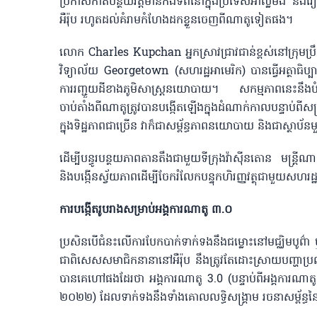
ប្រកាសកាត់បន្ថយវត្តមានកងទ័ពនៅក្នុងប្រទេសអាល្លឺម៉ង់ និងរៀ
អឺរ៉ុប រហូតដល់គំរាមកំហែងដកខ្លួនចេញពីណាតូទៀតផង។
លោក Charles Kupchan អ្នកស្រាវជ្រាវជាន់ខ្ពស់នៅក្រុមប្រឹ
វិទ្យាល័យ Georgetown (សហរដ្ឋអាមេរិក) បានធ្វើអត្ថាធិ
ការរញ្ជួយដីខាងភូមិសាស្ត្រនយោបាយ។ សកម្មភាពនេះនឹងបំបែ
ចាប់តាំងពីណាតូត្រូវបានបង្កើតឡើងក្នុងដំណាក់កាលបន្ទាប
ក្នុងទិដ្ឋភាពជាច្រើន វាក៏ជាសម្ព័ន្ធភាពនយោបាយ និងជាស្ថាប័នមួ
ដើម្បីបន្ធូរបន្ថយភាពតានតឹងជាមួយទីក្រុងវ៉ាស៊ីនតោន មន្ត្រី
និងបង្កើនស្វ័យភាពដើម្បីចែករំលែកបន្ទុកហិរញ្ញវត្ថុជាមួយសហរដ្
ការបង្កើតរូបរាងសម្រាប់អង្គការណាតូ ៣.០
ប្រសិនបើជំនះលើការបែកបាក់ទាក់ទងនឹងជម្លោះនៅមជ្ឈិមបូព៌ា ឬក
ជាពិសេសសមាជិកនានានៅអឺរ៉ុប នឹងត្រូវតែដោះស្រាយបញ្ហាប្រ
បានគេហៅផងដែរថា អង្គការណាតូ 3.0 (បន្ទាប់ពីអង្គការណាតូ ១.
២០២២) ដែលទាក់ទងនឹងទាំងគោលលទ្ធិសង្គ្រាម រចនាសម្ព័ន្ធនៃប្