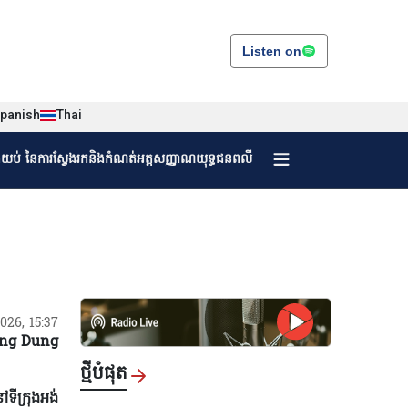
Listen on
panish
Thai
ងយប់ នៃការស្វែងរកនិងកំណត់អត្តសញ្ញាណយុទ្ធជនពលី
/2026, 15:37
ng Dung
ថ្មីបំផុត
ទីក្រុងអង់