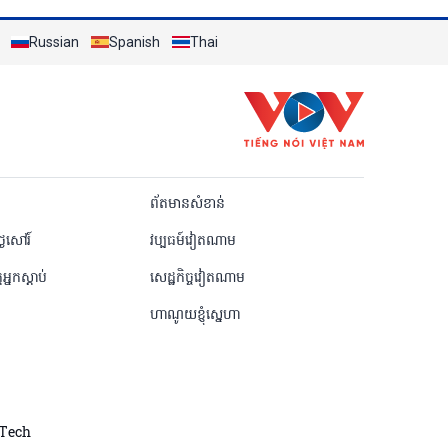
Russian
Spanish
Thai
Khmer
ព័តមានសំខាន់
ៃសៅរ៍
វប្បធម៍វៀតណាម
តអ្នកស្តាប់
សេដ្ឋកិច្ចវៀតណាម
ហាណូយខ្ញុំស្នេហា
dTech