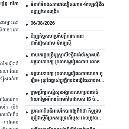
័ន្ធ ថវិកា
ទំនាក់ទំនងសភារវាងវៀតណាម-ម៉ាឡេស៊ីនឹង
●
បន្តត្រូវបានពង្រីក
នៃជម្លោះនៅ
06/08/2026
●
្តសំខាន់ៗនៅ
ជំរុញកិច្ចសហប្រតិបត្តិការការពារ
●
ជាតិវៀតណាម-ម៉ាឡេស៊ី
នាយករដ្ឋមន្ត្រីអូស្ត្រាលីទន្ទឹងរង់ចាំស្វាគមន៍
●
អគ្គលេខាបក្ស ប្រធានរដ្ឋវៀតណាម លោក តូ
បានលើកឡើងពី
ឡឹម មកបំពេញទស្សនកិច្ច
ាស" ខណៈដែល
អគ្គលេខាបក្ស ប្រធានរដ្ឋវៀតណាមលោក តូ
●
ហីករណ៍ថា
ឡឹម៖ ត្រូវតែផ្លាស់ប្ដូរថ្មីការងារធ្វើផែនការមេ
និងរៀបចំការអភិវឌ្ឍហេដ្ឋារចនាសម្ព័ន្ធ
ក្រុមប្រឹក្សាសន្តិសុខអង្គការសហប្រជាជាតិ
●
វាយតម្លៃអំពីការគំរាមកំហែងរបស់ IS ចំពោះ
្យល់ដែលអាច
សន្តិភាព និងសន្តិសុខអន្តរជាតិ
មេរិក (និង
ប្រធានាធិបតីអាមេរិកបាន​ឱ្យដឹងថា កិច្ចព្រម
●
អាមេរិកនឹង
ព្រៀងស្តីពីច្រកសមុទ្រហ័រមូស អាចត្រូវបាន
ពាធ នៅពេល
ប្រកាសក្នុងរយៈពេល ៤៨ ម៉ោងខាងមុខ