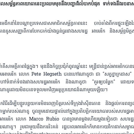
ដែលសម្ព័ន្ធភាពយោធានេះប្រឈមមុខនឹងបញ្ហាដ៏លំបាកបំផុត ទាក់ទងនឹងរចនាសម្ព
រវាងមេដឹកនាំនៃបណ្ដាប្រទេសជាសមាជិកសម្ព័ន្ធភាពនេះ ចាប់តាំងពីការផ្ទុះឡើង
លបានគូសសញ្ញាពីការបែកបាក់យ៉ាងធ្ងន់ធ្ងររវាងសហរដ្ឋ អាមេរិក និងសម្ព័ន្ធមិត
គ្គីភាពផ្ទៃក្នុង។ មុននឹងកិច្ចប្រជុំកំពូលឆ្នាំនេះ មន្ត្រីជាន់ខ្ពស់អាមេរិក
សួងសង្គ្រាមអាមេរិក លោក Pete Hegseth បានហៅណាតូថា ជា "សត្វខ្លាក្រដ
ាក់ទំនងរវាងសហរដ្ឋអាមេរិក និងណាតូថា "គួរឲ្យចម្លែក" ដោយទឡ្
្រទេសណាតូដោយមិនបានទទួលមកវិញអត្ថប្រយោជន៍ណាមួយឡើយ។
ិធីដើម្បីបន្ធូរបន្ថយការមិនពេញចិត្តរបស់ទីក្រុងវ៉ាស៊ីនតោន និងផ្តល់ការពន
ាក់របស់ណាតូ ចូលរួមដោយផ្ទាល់នៅក្នុងប្រតិបត្តិការយោធារបស់សហរដ្ឋអា
ីការបរទេសអាមេរិក លោក Marco Rubio បានព្រមានម្តងហើយម្តងទៀតថា សហរដ្ឋ
ួយណាតូ។ រួមជាមួយនឹងការរិះគន់ រដ្ឋបាលអាមេរិកក៏មានកាយវិកាដាក់សម្