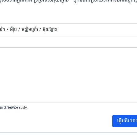
ែមទាំងក្នុងការគាំទ្រប្រទេសអ៊ុយក្រែន ឬការដោះស្រាយទំនាក់ទំនងដ៏ស្មុគ
េរិក /
អឺរ៉ុប /
មជ្ឈិមបូព៌ា /
អ៊ុយក្រែន
s of Service
apply.
ផ្ញើមតិយោ