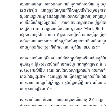
យោងតាមមជ្ឈដ្ឋានអ្នកសង្កេតការណ៍ ក្នុងកម្លាំងរបស់ណាតូ បច្ចុ
នេះទៅទៀត ណាតូត្រូវតែស្វែងរកវិធីសាស្ត្រដើម្បីសម្របខ្លួនទៅនឹង
(ដូចជាយន្តហោះគ្មានមនុស្សបើកដែលមានតម្លៃថោក) ទៅក្នុងប្រព
តាមអ៊ីនធឺណិតទ្រង់ទ្រាយធំ ការការពារហេដ្ឋារចនាសម្ព័ន្ធសំខា
សេដ្ឋកិច្ច។ ល។) អគ្គលេខាធិការណាតូ លោក Mark Rutte បាន
អង្គការណាតូកំណែ ៣.០ ក៏ដូចជាការរៀបចំរចនាសម្ព័ន្ធសម្
អស់គ្នាបានយល់ស្រប។ យើងត្រូវតែមើលត្រង់ៗលើការពិតជាមួយគ្នា។ 
បំផុតក្នុងប្រវត្តិសាស្ត្រ ដើម្បីកសាងណាតូកំណែ ៣.០ នេះ”។
បញ្ហាសម្រាប់ណាតូគឺការកំណត់យ៉ាងច្បាស់នូវអាទិភាពនៃគំ
មួយចំនួន ប៉ុន្តែសំខាន់បំផុតគឺការផ្លាស់ប្តូរ កងកម្លាំងជួរមុខ 
សន្តិសុខរបស់អឺរ៉ុប ខណៈពេលដែលសហរដ្ឋអាមេរិក ផ្តល់ការគ
នេះយ៉ាងដូច្នេះថា៖ "ណាតូត្រូវតែបង្កើតសញ្ញាសម្គាល់អឺរ៉ុបយ៉ាង
នោះជារបៀបពន្យល់ដ៏ត្រឹមត្រូវ។ ក្នុងប៉ុន្មានឆ្នាំថ្មីៗនេះ យើង
ដោះស្រាយរឿងនោះ"។
ទោះជាយ៉ាងណាក៏ដោយ មុនពេលផ្តោតលើណាតូ 3.0 បញ្ហាប្រឈមដ៏ធំ