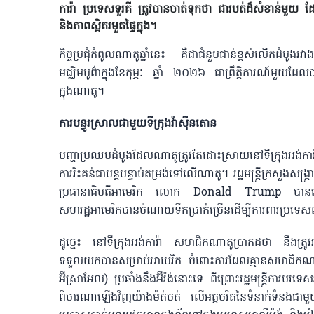
ការ៉ា ប្រទេសទួរគី ត្រូវបានចាត់ទុកថា ជារបត់ដ៏សំខាន់មួយ 
និងភាពស្អិតរមួតផ្ទៃក្នុង។
កិច្ចប្រជុំកំពូលណាតូឆ្នាំនេះ គឺជាជំនួបជាន់ខ្ពស់លើកដំបូង
មជ្ឈិមបូព៌ាក្នុងខែកុម្ភៈ ឆ្នាំ ២០២៦ ជាព្រឹត្តិការណ៍មួយដែ
ក្នុងណាតូ។
ការបន្ធូរស្រាលជាមួយទីក្រុងវ៉ាស៊ីនតោន
បញ្ហាប្រឈមដំបូងដែលណាតូត្រូវតែដោះស្រាយនៅទីក្រុងអង់ការ៉ាគឺសាម
ការរិះគន់ជាបន្តបន្ទាប់តម្រង់ទៅលើណាតូ។ រដ្ឋមន្ត្រីក្រ
ប្រធានាធិបតីអាមេរិក លោក Donald Trump បានហៅទំន
សហរដ្ឋអាមេរិកបានចំណាយទឹកប្រាក់ច្រើនដើម្បីការពារប
ដូច្នេះ នៅទីក្រុងអង់ការ៉ា សមាជិកណាតូប្រាកដថា នឹងត្រូវរកវ
ទទួលយកបានសម្រាប់អាមេរិក ចំពោះការដែលគ្មានសមាជិកណាម្ន
អ៊ីស្រាអែល) ប្រឆាំងនឹងអ៊ីរ៉ង់នោះទេ ពីព្រោះរដ្ឋមន្ត្រ
ពិចារណាឡើងវិញយ៉ាងម៉ត់ចត់ លើអត្តចរិតនៃទំនាក់ទំនងជាម