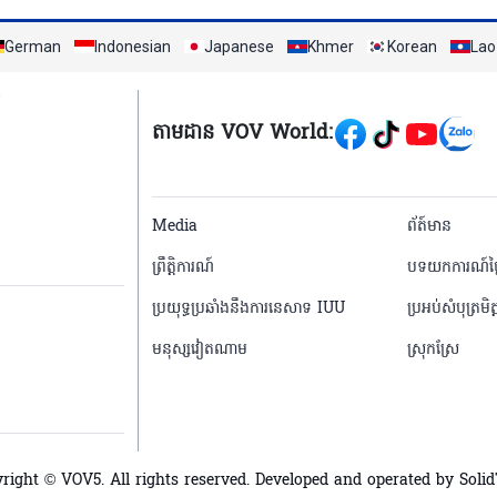
German
Indonesian
Japanese
Khmer
Korean
Lao
Mạng xã hội
តាមដាន VOV World:
menu footer tiếng 
Media
ព័ត៍មាន
ព្រឹត្តិការណ៍
បទយកការណ៍ថ្ង
ប្រយុទ្ធប្រឆាំងនឹងការនេសាទ IUU
ប្រអប់សំបុត្រមិត្
មនុស្សវៀតណាម
ស្រុកស្រែ
right © VOV5. All rights reserved. Developed and operated by Soli