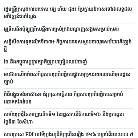
រដ្ឋមន្ត្រីក្រសួងការបរទេស ឡេ ហ័យ ជុង៖ ប្រែក្លាយឱកាសទៅជាលទ្ធផល
អភិវឌ្ឍន៍ជាក់ស្តែង
អូទ្រីសនិងប៉ូឡូញរឹតបន្តឹងការគ្រប់គ្រងបណ្តាញសង្គមសម្រាប់កុមារ
សន្និសីទការទូតលើកទី៣៣៖ កិច្ចការបរទេសស្ថាបនាយុគសម័យអភិវឌ្ឍន៍
ថ្មី
ថៃ និងកម្ពុជាប្តេជ្ញារក្សាកិច្ចព្រមព្រៀងឈប់បាញ់
អាស៊ានលើកកំពស់កិច្ចសហប្រតិបត្តិការផ្លូវសមុទ្រដោយឈរលើមុលដ្ឋាន
ច្បាប់
ពិធីបង្ហូតទង់អាស៊ាន៖ ជំរុញសាមគ្គីភាព កិច្ចសហប្រតិបត្តិការសម្រាប់
អនាគតនៃតំបន់
សម័យប្រជុំវិសាមញ្ញលើកទី១ នៃរដ្ឋសភានីតិកាលទី១៦ នឹងប្រារព្ធនា
ថ្ងៃទី៣ ខែសីហា
សហគ្រាស FDI នៅទីក្រុងហូជីមិញកើនឡើង ៤១% បន្ទាប់ពីរយៈពេល ៥