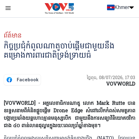
Nhảy đến nội dung
Khmer
Menu trang chủ tiếng Khmer
menu phụ tiếng Khmer
ព័ត៍មាន
កិច្ចប្រជុំកំពូលណាតូចាប់ផ្តើមជាមួយនឹង
គម្រោងការពារជាតិទ្រង់ទ្រាយធំ
ថ្ងៃពុធ, 08/07/2026, 17:03
Facebook
VOVWORLD
[VOVWORLD] - អគ្គលេខាធិការណាតូ លោក Mark Rutte បាន
ឧទ្ទេសនាមពីគំនិតផ្តួចផ្តើម Drone Edge សំដៅលើកកំពស់សមត្ថភាព
បង្ការប្រឆាំងយន្តហោះគ្មានមនុស្សបើក ជាមួយនឹងការសន្យាវិនិយោគថវិកា
ជាង ៤០ ពាន់លានដុល្លារក្នុងរយៈពេលប្រាំឆ្នាំខាងមុខ។
កិច្ចប្រជុំកំពូលអង្គការសន្ធិសញ្ញាអាត្លង់ទិកខាងជើង (NATO) ដែលបាន