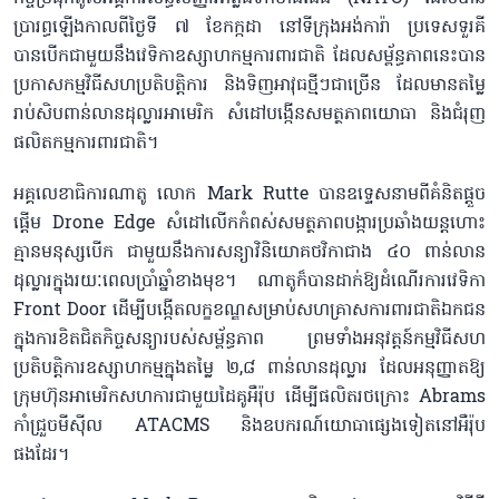
ប្រារព្ធឡើងកាលពីថ្ងៃទី ៧ ខែកក្កដា នៅទីក្រុងអង់ការ៉ា ប្រទេសទួរគី
បានបើកជាមួយនឹងវេទិកាឧស្សាហកម្មការពារជាតិ ដែលសម្ព័ន្ធភាពនេះបាន
ប្រកាសកម្មវិធីសហប្រតិបត្តិការ និងទិញអាវុធថ្មីៗជាច្រើន ដែលមានតម្លៃ
រាប់សិបពាន់លានដុល្លារអាមេរិក សំដៅបង្កើនសមត្ថភាពយោធា និងជំរុញ
ផលិតកម្មការពារជាតិ។
អគ្គលេខាធិការណាតូ លោក Mark Rutte បានឧទ្ទេសនាមពីគំនិតផ្តួច
ផ្តើម Drone Edge សំដៅលើកកំពស់សមត្ថភាពបង្ការប្រឆាំងយន្តហោះ
គ្មានមនុស្សបើក ជាមួយនឹងការសន្យាវិនិយោគថវិកាជាង ៤០ ពាន់លាន
ដុល្លារក្នុងរយៈពេលប្រាំឆ្នាំខាងមុខ។ ណាតូក៏បានដាក់ឱ្យដំណើរការវេទិកា
Front Door ដើម្បីបង្កើតលក្ខខណ្ឌសម្រាប់សហគ្រាសការពារជាតិឯកជន
ក្នុងការខិតជិតកិច្ចសន្យារបស់សម្ព័ន្ធភាព ព្រមទាំងអនុវត្តន៍កម្មវិធីសហ
ប្រតិបត្តិការឧស្សាហកម្មក្នុងតម្លៃ ២,៨ ពាន់លានដុល្លារ ដែលអនុញ្ញាតឱ្យ
ក្រុមហ៊ុនអាមេរិកសហការជាមួយដៃគូអឺរ៉ុប ដើម្បីផលិតរថក្រោះ Abrams
កាំជ្រួចមីស៊ីល ATACMS និងឧបករណ៍យោធាផ្សេងទៀតនៅអឺរ៉ុប
ផងដែរ។