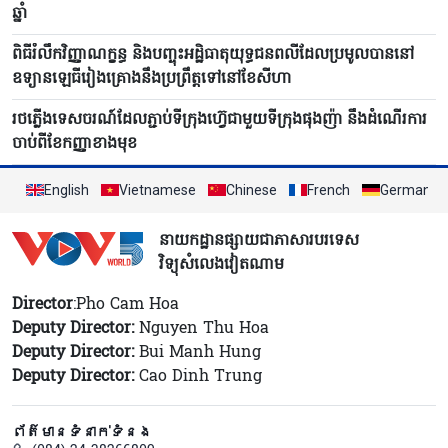
ឆ្នាំ
ពិធីរំលឹកវិញ្ញាណក្ខន្ធ និងបញ្ចុះអដ្ឋិធាតុយុទ្ធជនពលីដែលប្រមូលបាននៅ
ឧទ្យានឡេធីរៀងគ្រោងនឹងប្រព្រឹត្តទៅនៅខែសីហា
រថភ្លើងទេសចរណ៍ដែលភ្ជាប់ទីក្រុងហ៊្វេជាមួយទីក្រុងផុងញ៉ា នឹងដំណើរការ
ចាប់ពីខែកញ្ញាខាងមុខ
English
Vietnamese
Chinese
French
German
នាយកដ្ឋានផ្សាយជាភាសារបរទេស
វិទ្យុសំលេងវៀតណាម
Director
:Pho Cam Hoa
Deputy Director:
Nguyen Thu Hoa
Deputy Director:
Bui Manh Hung
Deputy Director:
Cao Dinh Trung
ព័ត៌មានទំនាក់ទំនង