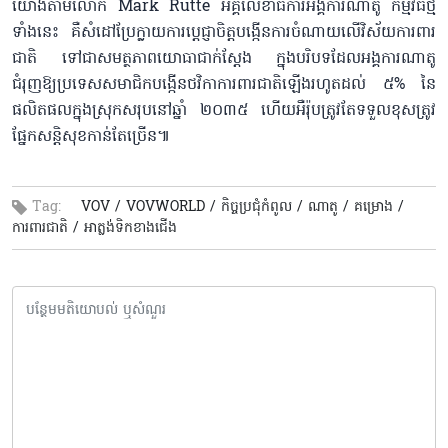
យោងតាមលោក Mark Rutte អគ្គលេខាធិការអង្គការណាតូ កម្មវិធីថ្មី
ទាំងនេះ គឺសំដៅប្រែក្លាយការប្តេជ្ញាចិត្តបង្កើនការចំណាយលើវិស័យការពារ
ជាតិ ទៅជាសមត្ថភាពយោធាជាក់ស្តែង ក្នុងបរិបទដែលអង្គការណាតូ
ជំរុញឱ្យប្រទេសសមាជិកបង្កើនថវិកាការពារជាតិឡើងរហូតដល់ ៥% នៃ
ផលិតផលក្នុងស្រុកសរុបនៅឆ្នាំ ២០៣៥ ហើយអឺរ៉ុបត្រូវតែទទួលខុសត្រូវ
ផ្នែកសន្តិសុខកាន់តែច្រើន៕
Tag:
VOV /
VOVWORLD /
កិច្ចប្រជុំកំពូល /
ណាតូ /
គម្រោង /
ការពារជាតិ /
អាត្លង់ទិកខាងជើង