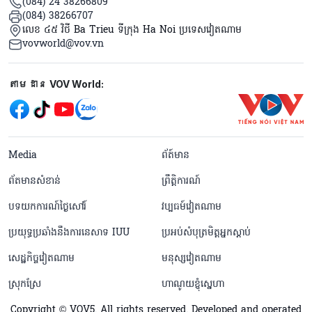
(084) 24 38266809
(084) 38266707
លេខ ៤៥ វិថី Ba Trieu ទីក្រុង Ha Noi ប្រទេសវៀតណាម
vovworld@vov.vn
Mạng xã hội
តាមដាន VOV World:
menu footer tiếng Khmer
Media
ព័ត៍មាន
ព័តមានសំខាន់
ព្រឹត្តិការណ៍
បទយកការណ៍ថ្ងៃសៅរ៍
វប្បធម៍វៀតណាម
ប្រយុទ្ធប្រឆាំងនឹងការនេសាទ IUU
ប្រអប់សំបុត្រមិត្តអ្នកស្តាប់
សេដ្ឋកិច្ចវៀតណាម
មនុស្សវៀតណាម
ស្រុកស្រែ
ហាណូយខ្ញុំស្នេហា
Copyright © VOV5. All rights reserved. Developed and operated