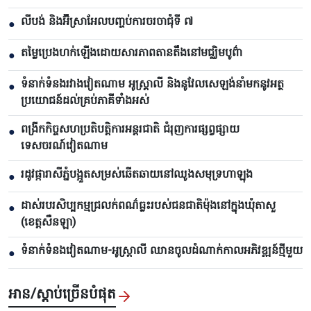
លីបង់ និងអ៊ីស្រាអែលបញ្ចប់ការចរចាជុំទី ៧​
●
តម្លៃប្រេងហក់ឡើងដោយសារភាពតានតឹងនៅមជ្ឈិមបូព៌ា
●
ទំនាក់ទំនងរវាងវៀតណាម អូស្ត្រាលី និងនូវែលសេឡង់នាំមកនូវអត្ថ
●
ប្រយោជន៍ដល់គ្រប់ភាគីទាំងអស់
ពង្រីកកិច្ចសហប្រតិបត្តិការអន្តរជាតិ ជំរុញការផ្សព្វផ្សាយ
●
ទេសចរណ៍វៀតណាម
រដូវផ្ការាសីភ្នំបង្អួតសម្រស់ឆើតឆាយនៅឈូងសមុទ្រហាឡុង
●
ដាស់របរសិប្បកម្មជ្រលក់ពណ៌ធ្លះរបស់ជនជាតិម៉ុងនៅក្នុងឃុំតាសួ
●
(ខេត្តសឺនឡា)
ទំនាក់ទំនងវៀតណាម-អូស្ត្រាលី ឈាន​ចូលដំណាក់កាលអភិវឌ្ឍន៍ថ្មីមួយ
●
អាន/ស្តាប់ច្រើនបំផុត