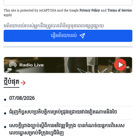
This site is protected by reCAPTCHA and the Google
Privacy Policy
and
Terms of Service
apply.
មតិយោបល់របស់អ្នកនឹងត្រូវបានពិនិត្យមុនពេលផ្សព្វផ្សាយ
ផ្ញើមតិយោបល់
ថ្មីបំផុត
07/08/2026
●
ជំរុញកិច្ចសហប្រតិបត្តិការគ្រប់ជ្រុងជ្រោយរវាងវៀតណាមនិងថៃ
●
សេចក្តីព្រាងច្បាប់ស្តីពីការអភិវឌ្ឍទីក្រុង បាន​កំណត់យន្តការពិសេស
●
លេចធ្លោសម្រាប់ទីក្រុងហូជីមិញ