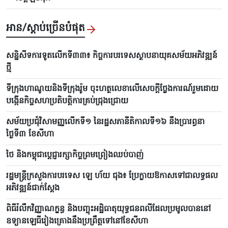
អាន/ស្តាប់ច្រើនបំផុត
សន្និសីទការទូតលើកទី៣៣៖ កិច្ចការបរទេសស្ថាបនាយុគសម័យអភិវឌ្ឍន៍
ថ្មី
ទីក្រុងហាណូយនិងទីក្រុងរ៉ូម ចុះហត្ថលេខាលើសេចក្តីថ្លែងការណ៍រួមដោយ
បង្កើនកិច្ចសហប្រតិបត្តិការគ្រប់ជ្រុងជ្រោយ
សម័យប្រជុំវិសាមញ្ញលើកទី១ នៃរដ្ឋសភានីតិកាលទី១៦ នឹងប្រារព្ធនា
ថ្ងៃទី៣ ខែសីហា
ថៃ និងកម្ពុជាប្តេជ្ញារក្សាកិច្ចព្រមព្រៀងឈប់បាញ់
រដ្ឋមន្ត្រីក្រសួងការបរទេស ឡេ ហ័យ ជុង៖ ប្រែក្លាយឱកាសទៅជាលទ្ធផល
អភិវឌ្ឍន៍ជាក់ស្តែង
ពិធីរំលឹកវិញ្ញាណក្ខន្ធ និងបញ្ចុះអដ្ឋិធាតុយុទ្ធជនពលីដែលប្រមូលបាននៅ
ឧទ្យានឡេធីរៀងគ្រោងនឹងប្រព្រឹត្តទៅនៅខែសីហា