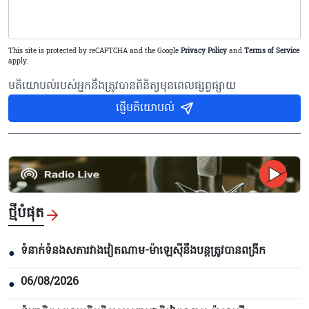
This site is protected by reCAPTCHA and the Google
Privacy Policy
and
Terms of Service
apply.
មតិយោបល់របស់អ្នកនឹងត្រូវបានពិនិត្យមុនពេលផ្សព្វផ្សាយ
ផ្ញើមតិយោបល់
ថ្មីបំផុត
ទំនាក់ទំនងសភារវាងវៀតណាម-ម៉ាឡេស៊ីនឹងបន្តត្រូវបានពង្រីក
●
06/08/2026
●