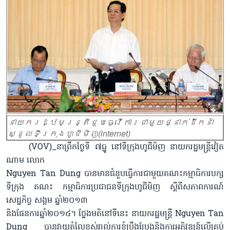
នាយករដ្ឋមន្ត្រីជួបធ្វើការជាមួយថ្នាក់ដឹកនាំ
ស្នូលទីក្រុងហូជីមិញ(internet)
(VOV)_នាព្រឹកថ្ងៃទី ៧ធ្នូ ​នៅទីក្រុងហូជីមិញ នាយករដ្ឋមន្ត្រីវៀត​
ណាម ​លោក
Nguyen Tan Dung បានមានជំនួបធ្វើការជាមួយ​គណះកម្មាធិការបក្ស
ទីក្រុង ​គណះ កម្មាធិការប្រជាជនទីក្រុងហូជីមិញ ​ស្ដីពី​សភាព​ការណ៍
សេដ្ឋកិច្ច សង្គម ឆ្នាំ២០១៣
និងផែនការឆ្នាំ​២០១៤។ ​ថ្លែងម​តិ​នៅទីនេះ នាយករដ្ឋមន្ត្រី Nguyen Tan
Dung បានវាយតំលៃខ្ពស់រាល់ការ​ខំប្រឹងប្រែងនិងការអភិវឌ្ឍន៍លើគ្រប់