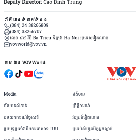
Deputy Director:
Cao Dinh Trung
ព័ត៌មានទំនាក់ទំនង
(084) 24 38266809
(084) 38266707
លេខ ៤៥ វិថី Ba Trieu ទីក្រុង Ha Noi ប្រទេសវៀតណាម
vovworld@vov.vn
Mạng xã hội
តាមដាន VOV World:
menu footer tiếng Khmer
Media
ព័ត៍មាន
ព័តមានសំខាន់
ព្រឹត្តិការណ៍
បទយកការណ៍ថ្ងៃសៅរ៍
វប្បធម៍វៀតណាម
ប្រយុទ្ធប្រឆាំងនឹងការនេសាទ IUU
ប្រអប់សំបុត្រមិត្តអ្នកស្តាប់