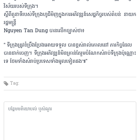
វិស័យរបស់ទីក្រុង។
ស្ដីពីតួនាទីរបស់​ទីក្រុងហូជីមិញក្នុងការអភិវឌ្ឍន៍សេដ្ឋកិច្ចរបស់តំបន់ នាយក
រដ្ឋមន្ត្រី ​
Nguyen Tan Dung បានលើកច្បាស់ថា៖
“ ទីក្រុងត្រូវខំប្រឹងប្រែងអោយទទួល បានខ្ពស់រាល់គោលដៅ ភារកិច្ច​ដែល
បានដាក់ចេញ។ ទីក្រុងអភិវឌ្ឍន៍មិនគ្រាន់តែរួមចំណែកសំរាប់​ទីក្រុងប៉ុណ្ណោះ
ទេ ថែមទាំងសំរាប់ប្រទេសទាំងមូលទៀតផង៕”
Tag: