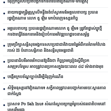
ជំរុញកិច្ចសហប្រតិបត្តិការការពារជាតិវៀតណាម-ម៉ាឡេស៊ី
●
នាយករដ្ឋមន្ត្រីអូស្ត្រាលីទន្ទឹងរង់ចាំស្វាគមន៍អគ្គលេខាបក្ស ប្រធាន
●
រដ្ឋវៀតណាម លោក តូ ឡឹម មកបំពេញទស្សនកិច្ច
អគ្គលេខាបក្ស ប្រធានរដ្ឋវៀតណាមលោក តូ ឡឹម៖ ត្រូវតែផ្លាស់ប្ដូរថ្មី
●
ការងារធ្វើផែនការមេនិងរៀបចំការអភិវឌ្ឍហេដ្ឋារចនាសម្ព័ន្ធ
ក្រុមប្រឹក្សាសន្តិសុខអង្គការសហប្រជាជាតិវាយតម្លៃអំពីការគំរាមកំហែង
●
របស់ IS ចំពោះសន្តិភាព និងសន្តិសុខអន្តរជាតិ
ប្រធានាធិបតីអាមេរិកបាន​ឱ្យដឹងថា កិច្ចព្រមព្រៀងស្តីពីច្រក
●
សមុទ្រហ័រមូស អាចត្រូវបានប្រកាសក្នុងរយៈពេល ៤៨ ម៉ោងខាងមុខ
បង្កើតក្របខ័ណ្ឌច្បាប់ដើម្បីជំរុញកំណើន
●
សិទ្ធិមនុស្សនៅវៀតណាម៖ សក្ខីភាពត្រូវបានបញ្ជាក់តាមរយៈស្ថានភាព
●
ជាក់ស្តែង
ប្រាសាទ Po Sah Inu៖ សំណង់ស្ថាបត្យកម្មគំរូរបស់ជនជាតិចាមនៅ
●
ខេត្តឡឹមដុង