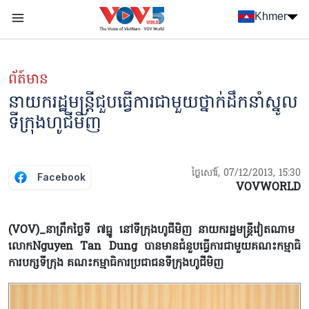
Nhảy đến nội dung
Khmer
Menu trang chủ tiếng Khmer
menu phụ tiếng Khmer
ព័ត៍មាន
នាយករដ្ឋមន្ត្រីជួបធ្វើការជាមួយថ្នាក់ដឹកនាំស្នូល
ទីក្រុងហូជីមិញ
ថ្ងៃសៅរ៍, 07/12/2013, 15:30
Facebook
VOVWORLD
(VOV)_នាព្រឹកថ្ងៃទី ៧ធ្នូ ​នៅទីក្រុងហូជីមិញ នាយករដ្ឋមន្ត្រីវៀត​ណាម ​
លោកNguyen Tan Dung បានមានជំនួបធ្វើការជាមួយ​គណះកម្មាធិ
ការបក្សទីក្រុង ​គណះកម្មាធិការប្រជាជនទីក្រុងហូជីមិញ ​