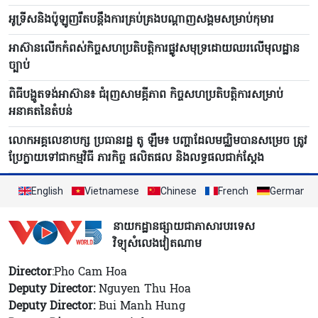
អូទ្រីសនិងប៉ូឡូញរឹតបន្តឹងការគ្រប់គ្រងបណ្តាញសង្គមសម្រាប់កុមារ
អាស៊ានលើកកំពស់កិច្ចសហប្រតិបត្តិការផ្លូវសមុទ្រដោយឈរលើមុលដ្ឋាន
ច្បាប់
ពិធីបង្ហូតទង់អាស៊ាន៖ ជំរុញសាមគ្គីភាព កិច្ចសហប្រតិបត្តិការសម្រាប់
អនាគតនៃតំបន់
លោក​អគ្គលេខាបក្ស ប្រធានរដ្ឋ តូ ឡឹម៖ បញ្ហាដែលមជ្ឈិមបាន​សម្រេច ត្រូវ
ប្រែ​ក្លាយ​ទៅ​ជាកម្មវិធី ភារកិច្ច ផលិតផល និងលទ្ធផលជាក់ស្តែង
English
Vietnamese
Chinese
French
German
នាយកដ្ឋានផ្សាយជាភាសារបរទេស
វិទ្យុសំលេងវៀតណាម
Director
:Pho Cam Hoa
Deputy Director:
Nguyen Thu Hoa
Deputy Director:
Bui Manh Hung