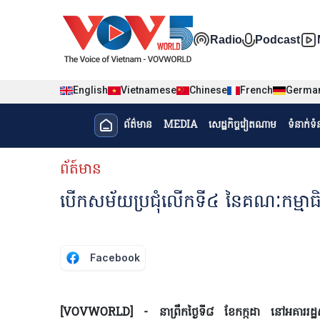
Nhảy đến nội dung
Đa phương t
Radio
Podcast
English
Vietnamese
Chinese
French
Germa
Menu trang chủ tiếng Khme
ព័ត៌មាន​
MEDIA
សេដ្ឋកិច្ចវៀតណាម
ទំនាក់ទ
menu phụ tiếng Khmer
ព័ត៍មាន
បើកសម័យប្រជុំលើកទី៤ នៃគណៈកម្មាធិកា
Facebook
[VOVWORLD] - នាព្រឹកថ្ងៃទី៨ ខែកក្កដា នៅអគាររដ្ឋ