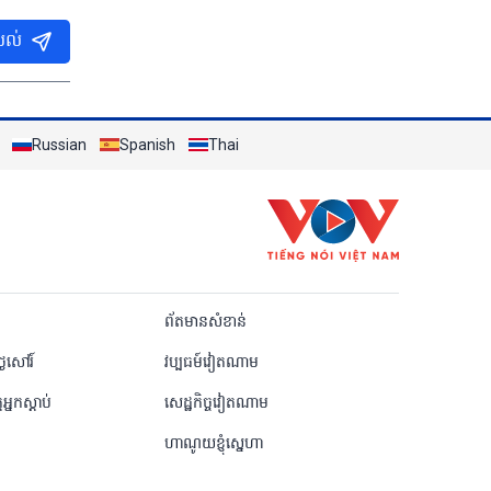
បល់
Russian
Spanish
Thai
Khmer
ព័តមានសំខាន់
ៃសៅរ៍
វប្បធម៍វៀតណាម
តអ្នកស្តាប់
សេដ្ឋកិច្ចវៀតណាម
ហាណូយខ្ញុំស្នេហា