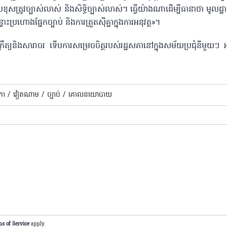
ុសត្រូវច្បាស់លាស់ និងសិទ្ធិ​ច្បាស់លាស់។ ធ្វើ​យ៉ាង​ណាដើម្បីធានាថា មូលដ្
្រហោងផ្នែកច្បាប់ និងការត្រួតស៊ីគ្នាក្នុងការអនុវត្ត»​។
ឹងក្រឹត្យនិងសារាចរ ទើបការសម្រេចចិត្តរបស់រដ្ឋសភានៅក្នុងសម័យប្រជុំនីមួយៗ 
ភា /
វៀតណាម​ /
ច្បាប់​​ /
គោល​នយោបាយ​
s of Service
apply.