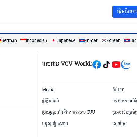
ផ្ញើមតិយោ
German
Indonesian
Japanese
Khmer
Korean
Lao
Mạng xã hội
តាមដាន VOV World:
menu footer tiếng 
Media
ព័ត៍មាន
ព្រឹត្តិការណ៍
បទយកការណ៍ថ្ង
ប្រយុទ្ធប្រឆាំងនឹងការនេសាទ IUU
ប្រអប់សំបុត្រមិត្
មនុស្សវៀតណាម
ស្រុកស្រែ