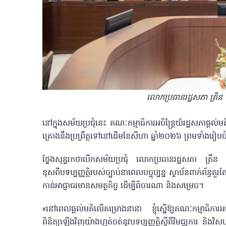
លោកប្រធាន​រដ្ឋសភា ត្រិន 
នៅក្នុងសម័យប្រជុំនេះ គណៈកម្មាធិការអចិន្ត្រៃយ៍រដ្ឋសភាផ្ត
គ្រោងនឹងប្រព្រឹត្តទៅនៅដើមខែសីហា ឆ្នាំ២០២៦ ព្រមទាំងរៀបច
ថ្លែងសុន្ទរកថាបើកសម័យប្រជុំ លោកប្រធានរដ្ឋសភា ត្រ
ខុសពីបទប្បញ្ញត្តិ​របស់​ច្បាប់​នា​ពេល​បច្ចុប្បន្ន ស្ថាប័នពាក់
កាន់អាជ្ញាធរមានសមត្ថកិច្ច ដើម្បីពិចារណា និងសម្រេច។
«​នៅពេលផ្តល់មតិលើគម្រោងនានា ខ្ញុំស្នើឱ្យគណៈកម្មាធិការអចិន្
ពិនិត្យឡើងវិញយ៉ាងហ្មត់ចត់នូវបទប្បញ្ញត្តិស្តីពីវិមជ្ឈកា