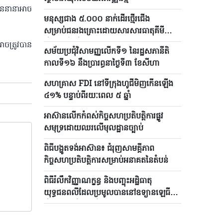
ឋាននានា​អាច
មនុស្សជាង ៥.០០០ នាក់ដើរថ្មើរជើង
សម្រាប់ជនរងគ្រោះដោយសារសារធាតុគីមី
ព័ណ៌លឿងទុំនៅទីក្រុងហូជីមិញ
អាចត្រូវបាន
សម័យប្រជុំវិសាមញ្ញលើកទី១ នៃរដ្ឋសភានីតិ
កាលទី១៦ នឹងប្រារព្ធនាថ្ងៃទី៣ ខែសីហា
សហគ្រាស FDI នៅទីក្រុងហូជីមិញកើនឡើង
៤១% បន្ទាប់ពីរយៈពេល ៥ ឆ្នាំ
អាស៊ានលើកកំពស់កិច្ចសហប្រតិបត្តិការផ្លូវ
សមុទ្រដោយឈរលើមុលដ្ឋានច្បាប់
ពិធីបង្ហូតទង់អាស៊ាន៖ ជំរុញសាមគ្គីភាព
កិច្ចសហប្រតិបត្តិការសម្រាប់អនាគតនៃតំបន់
ពិធីរំលឹកវិញ្ញាណក្ខន្ធ និងបញ្ចុះអដ្ឋិធាតុ
យុទ្ធជនពលីដែលប្រមូលបាននៅឧទ្យានឡេធី
រៀងគ្រោងនឹងប្រព្រឹត្តទៅនៅខែសីហា