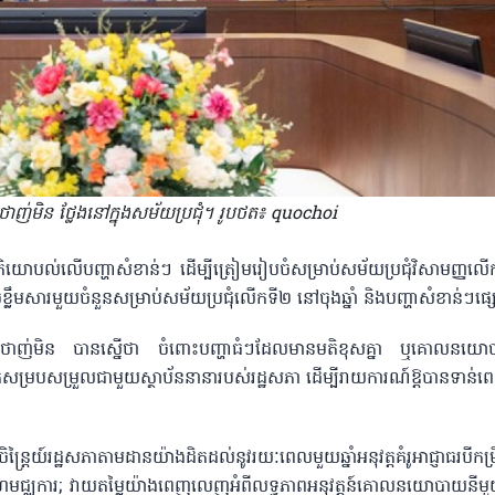
ថាញ់មិន ថ្លែងនៅក្នុង​សម័យ​ប្រជុំ​។ រូបថត៖ quochoi
ល់មតិ​យោបល់លើបញ្ហាសំខាន់ៗ ដើម្បីត្រៀមរៀបចំសម្រាប់សម័យប្រជុំ​វិសាមញ្ញ
ំខ្លឹមសារមួយចំនួនសម្រាប់សម័យប្រជុំលើកទី២ នៅចុងឆ្នាំ និងបញ្ហាសំខាន់ៗផ
ឹន ថាញ់មិន បានស្នើថា ចំពោះបញ្ហាធំៗដែលមានមតិខុសគ្នា ឬគោលនយោប
ព័ន្ធគួរតែសម្របសម្រួលជាមួយស្ថាប័ននានារបស់​​រដ្ឋសភា ដើម្បីរាយការណ៍​ឱ្ត​បានទា
ត្រៃយ៍រដ្ឋសភា​តាមដានយ៉ាងដិតដល់នូវរយៈពេល​មួយ​ឆ្នាំអនុវត្តគំរូអាជ្ញាធរបីកម
រ និងវិសហ​មជ្ឈការ; វាយតម្លៃយ៉ាងពេញលេញអំពីលទ្ធភាព​អនុវត្តន៍គោលនយោបាយ