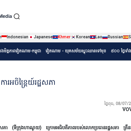
iện tiếng Khmer
Media
n
Indonesian
Japanese
Khmer
Korean
Lao
Russian
S
r
ំនងមិត្តភាពវៀតណាម-កម្ពុជា
វៀតណាម - យុគសម័យស្ទុះឈានទៅមុខ
៥០០ ថ្ងៃទាំ
រអចិន្ត្រៃយ៍រដ្ឋសភា
ថ្ងៃពុធ, 08/07/
VO
សភា (ទីក្រុងហាណូយ) ក្រោមអធិបតីភាព​របស់លោកប្រធានរដ្ឋសភា ត្រឹ