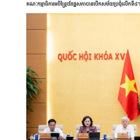
គណៈកម្មាធិការអចិន្ត្រៃយ៍រដ្ឋសភាបានបើកសម័យប្រជុំលើកទី៤