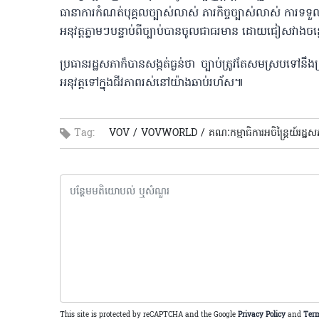
ធានាការកំណត់បុគ្គលច្បាស់លាស់ ភារកិច្ចច្បាស់លាស់ ការទទួលខ
អនុវត្តភ្លាមៗបន្ទាប់ពី​ច្បាប់​បានចូលជាធរមាន ដោយជៀសវាងចន្លោះប
ប្រធានរដ្ឋសភាក៏បានសង្កត់ធ្ងន់ថា ច្បាប់ត្រូវតែសម​ស្រប​ទៅ​ន
អនុវត្ត​ទៅ​ក្នុង​ជីវភាពរស់នៅយ៉ាង​ឆាប់រហ័ស៕​
Tag:
VOV /
VOVWORLD /
គណៈកម្មាធិការអចិន្ត្រៃយ៍រដ្ឋស
This site is protected by reCAPTCHA and the Google
Privacy Policy
and
Term