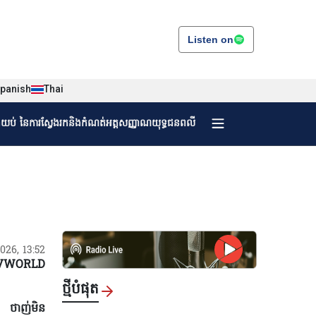
Listen on
panish
Thai
ងយប់ នៃការស្វែងរកនិងកំណត់អត្តសញ្ញាណយុទ្ធជនពលី
2026, 13:52
VWORLD
ថ្មីបំផុត
ន ថាញ់មិន