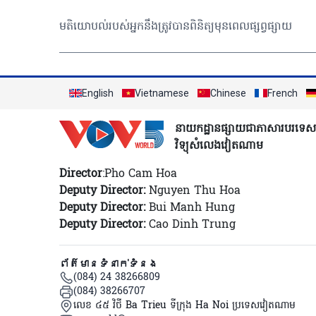
មតិយោបល់របស់អ្នកនឹងត្រូវបានពិនិត្យមុនពេលផ្សព្វផ្សាយ
English
Vietnamese
Chinese
French
នាយកដ្ឋានផ្សាយជាភាសារបរទេស
វិទ្យុសំលេងវៀតណាម
Director
:Pho Cam Hoa
Deputy Director:
Nguyen Thu Hoa
Deputy Director:
Bui Manh Hung
Deputy Director:
Cao Dinh Trung
ព័ត៌មានទំនាក់ទំនង
(084) 24 38266809
(084) 38266707
លេខ ៤៥ វិថី Ba Trieu ទីក្រុង Ha Noi ប្រទេសវៀតណាម