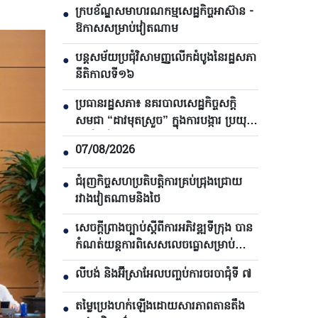
ក្របខ័ណ្ឌសមាហរណកម្មសេដ្ឋកិច្ចអាស៊ាន -
●
ឱកាសសម្រាប់វៀតណាម
បន្តសម័យប្រជុំវិសាមញ្ញលើកដំបូងនៃរដ្ឋសភា
●
នីតិកាលទី១៦
ប្រធានរដ្ឋសភា៖ នគរបាលសេដ្ឋកិច្ចសក្តិ
●
សមជា “ដាវមុតស្រួច” ក្នុងការបង្ការ ប្រយុទ្ធ
ប្រឆាំងនឹងឧក្រិដ្ឋកម្ម
07/08/2026
●
ជំរុញកិច្ចសហប្រតិបត្តិការគ្រប់ជ្រុងជ្រោយ
●
រវាងវៀតណាមនិងថៃ
សេចក្តីព្រាងច្បាប់ស្តីពីការអភិវឌ្ឍទីក្រុង បាន​
●
កំណត់យន្តការពិសេសលេចធ្លោសម្រាប់
ទីក្រុងហូជីមិញ
លីបង់ និងអ៊ីស្រាអែលបញ្ចប់ការចរចាជុំទី ៧​
●
តម្លៃប្រេងហក់ឡើងដោយសារភាពតានតឹង
●