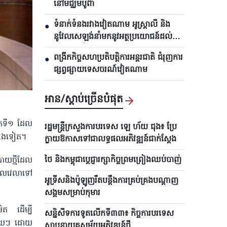
នៅមជ្ឈិមបូព៌ា
ទំនាក់ទំនងរវាងវៀតណាម អូស្ត្រាលី និង
●
នូវែលសេឡង់នាំមកនូវអត្ថប្រយោជន៍ដល់
គ្រប់ភាគីទាំងអស់
ពង្រីកកិច្ចសហប្រតិបត្តិការអន្តរជាតិ ជំរុញការ
●
ផ្សព្វផ្សាយទេសចរណ៍វៀតណាម
អាន/ស្តាប់ច្រើនបំផុត
លើកទី១ ដែល
រដ្ឋមន្ត្រីក្រសួងការបរទេស ឡេ ហ័យ ជុង៖ ប្រែ
្សេងទៀត។
ក្លាយឱកាសទៅជាលទ្ធផលអភិវឌ្ឍន៍ជាក់ស្តែង
ថៃ និងកម្ពុជាប្តេជ្ញារក្សាកិច្ចព្រមព្រៀងឈប់បាញ់
ាយថ្មីដែល
ន់ពេលវេលាទៅ
អូទ្រីសនិងប៉ូឡូញរឹតបន្តឹងការគ្រប់គ្រងបណ្តាញ
សង្គមសម្រាប់កុមារ
្រិត ដើម្បី
សន្និសីទការទូតលើកទី៣៣៖ កិច្ចការបរទេស
នីមួយៗ ដោយ
ស្ថាបនាយុគសម័យអភិវឌ្ឍន៍ថ្មី