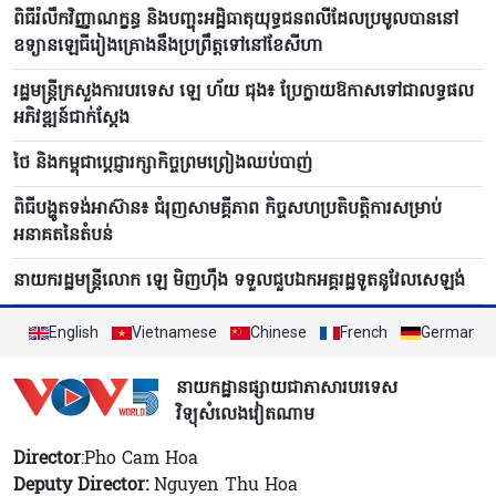
ពិធីរំលឹកវិញ្ញាណក្ខន្ធ និងបញ្ចុះអដ្ឋិធាតុយុទ្ធជនពលីដែលប្រមូលបាននៅ
ឧទ្យានឡេធីរៀងគ្រោងនឹងប្រព្រឹត្តទៅនៅខែសីហា
រដ្ឋមន្ត្រីក្រសួងការបរទេស ឡេ ហ័យ ជុង៖ ប្រែក្លាយឱកាសទៅជាលទ្ធផល
អភិវឌ្ឍន៍ជាក់ស្តែង
ថៃ និងកម្ពុជាប្តេជ្ញារក្សាកិច្ចព្រមព្រៀងឈប់បាញ់
ពិធីបង្ហូតទង់អាស៊ាន៖ ជំរុញសាមគ្គីភាព កិច្ចសហប្រតិបត្តិការសម្រាប់
អនាគតនៃតំបន់
នាយករដ្ឋមន្ត្រីលោក ឡេ មិញហ៊ឹង ទទួលជួបឯកអគ្គរដ្ឋទូតនូវែលសេឡង់
English
Vietnamese
Chinese
French
German
នាយកដ្ឋានផ្សាយជាភាសារបរទេស
វិទ្យុសំលេងវៀតណាម
Director
:Pho Cam Hoa
Deputy Director:
Nguyen Thu Hoa