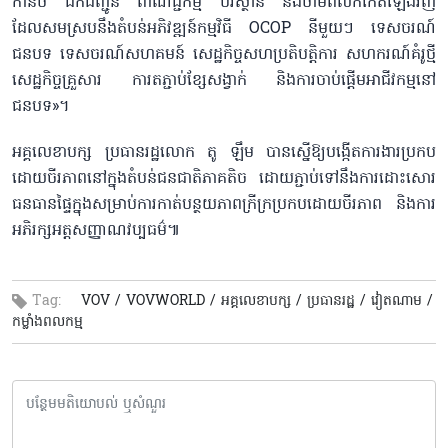
កានិច ដឹកជញ្ជូន ពាណិជ្ជកម្ម បរិស្ថាន និងថាមពលកកើតឡើងវិញ
ដែលសមស្របនឹងតំបន់អភិវឌ្ឍន៍កម្មវិធី OCOP នីមួយៗ ទេសចរណ៍
ជនបទ ទេសចរណ៍សហគមន៍ សេដ្ឋកិច្ចសហប្រតិបត្តិការ សហករណ៍គំរូថ្មី
សេដ្ឋកិច្ចគ្រួសារ ការតភ្ជាប់ខ្សែសង្វាក់ និងការចាប់ផ្ដើមអាជីវកម្មនៅ
ជនបទ»។
អគ្គលេខាបក្ស ប្រធានរដ្ឋ​លោក តូ ឡឹម បានស្នើឱ្យបង្កើតការងារប្រកប
ដោយចីរភាពនៅក្នុងតំបន់ជនជាតិភាគតិច ដោយភ្ជាប់ទៅនឹងការដោះសោរ
ធនធានផ្ទៃក្នុងសម្រាប់ការកាត់បន្ថយភាពក្រីក្រប្រកបដោយចីរភាព និងការ
អភិរក្សអត្តសញ្ញាណវប្បធម៌៕
Tag:
VOV /
VOVWORLD /
អគ្គលេខាបក្ស /
ប្រធានរដ្ឋ /
វៀតណាម /
កម្លាំងពលកម្ម