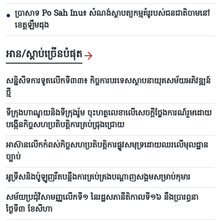
ប្រាសាទ Po Sah Inu៖ សំណង់ស្ថាបត្យកម្មគំរូរបស់ជនជាតិចាមនៅ
●
ខេត្តឡឹមដុង
អាន/ស្តាប់ច្រើនបំផុត
សន្និសីទការទូតលើកទី៣៣៖ កិច្ចការបរទេសស្ថាបនាយុគសម័យអភិវឌ្ឍន៍
ថ្មី
ទីក្រុងហាណូយនិងទីក្រុងរ៉ូម ចុះហត្ថលេខាលើសេចក្តីថ្លែងការណ៍រួមដោយ
បង្កើនកិច្ចសហប្រតិបត្តិការគ្រប់ជ្រុងជ្រោយ
អាស៊ានលើកកំពស់កិច្ចសហប្រតិបត្តិការផ្លូវសមុទ្រដោយឈរលើមុលដ្ឋាន
ច្បាប់
អូទ្រីសនិងប៉ូឡូញរឹតបន្តឹងការគ្រប់គ្រងបណ្តាញសង្គមសម្រាប់កុមារ
សម័យប្រជុំវិសាមញ្ញលើកទី១ នៃរដ្ឋសភានីតិកាលទី១៦ នឹងប្រារព្ធនា
ថ្ងៃទី៣ ខែសីហា