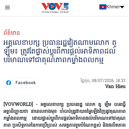
Nhảy đến nội dung
Khmer
Menu trang chủ tiếng Khmer
menu phụ tiếng Khmer
ព័ត៍មាន
អគ្គលេខាបក្ស ប្រធានរដ្ឋវៀតណាមលោក តូ
ឡឹម៖ ត្រូវតែផ្លាស់ប្តូរពីការផ្ដល់អាទិភាពដល់
បរិមាណទៅជាគុណភាពកម្លាំងពលកម្ម
ថ្ងៃពុធ, 08/07/2026, 18:33
Facebook
Van Hieu
[VOVWORLD] - អគ្គលេខាបក្ស ប្រធានរដ្ឋ លោក តូ ឡឹម បានធ្វើ
អត្ថាធិប្បាយថា នាពេលខាងមុខ ចាំបាច់ត្រូវវាយតម្លៃឡើងវិញនូវគុណភាព
កម្លាំងពលកម្ម ដោយផ្លាស់ប្តូរពីការផ្ដល់អាទិភាពដល់បរិមាណទៅជាគុណ
ភាព ប្រសិទ្ធភាពនៃការប្រើប្រាស់ សមត្ថភាពរួមចំណែកខ្ពស់ និងផលិតភាព