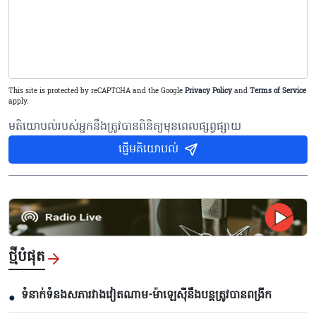
This site is protected by reCAPTCHA and the Google
Privacy Policy
and
Terms of Service
apply.
មតិយោបល់របស់អ្នកនឹងត្រូវបានពិនិត្យមុនពេលផ្សព្វផ្សាយ
ផ្ញើមតិយោបល់
ថ្មីបំផុត
ទំនាក់ទំនងសភារវាងវៀតណាម-ម៉ាឡេស៊ីនឹងបន្តត្រូវបានពង្រីក
●