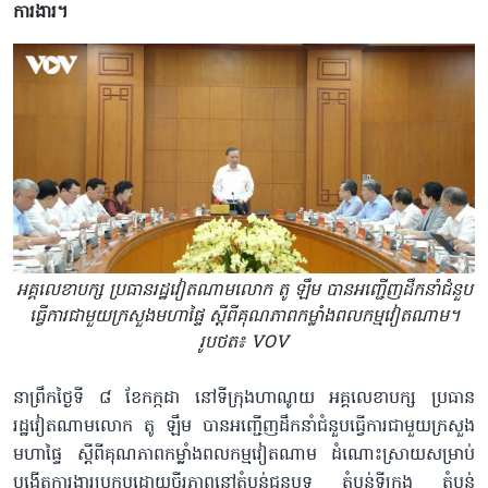
ការងារ។
អគ្គលេខាបក្ស ប្រធានរដ្ឋវៀតណាមលោក តូ ឡឹម បានអញ្ជើញដឹកនាំជំនួប
ធ្វើការជាមួយក្រសួងមហាផ្ទៃ ស្តីពីគុណភាពកម្លាំងពលកម្មវៀតណាម។
រូបថត៖ VOV
នាព្រឹកថ្ងៃទី ៨ ខែកក្កដា នៅទីក្រុងហាណូយ អគ្គលេខាបក្ស ប្រធាន
រដ្ឋវៀតណាមលោក តូ ឡឹម បានអញ្ជើញដឹកនាំជំនួបធ្វើការជាមួយក្រសួង
មហាផ្ទៃ ស្តីពីគុណភាពកម្លាំងពលកម្មវៀតណាម ដំណោះស្រាយសម្រាប់
បង្កើតការងារប្រកបដោយចីរភាពនៅតំបន់ជនបទ តំបន់ទីក្រុង តំបន់