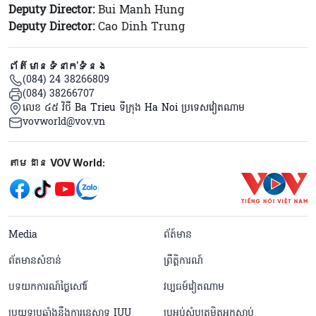
Deputy Director:
Bui Manh Hung
Deputy Director:
Cao Dinh Trung
ព័ត៌មានទំនាក់ទំនង
(084) 24 38266809
(084) 38266707
លេខ ៤៥ វិថី Ba Trieu ទីក្រុង Ha Noi ប្រទេសវៀតណាម
vovworld@vov.vn
Mạng xã hội
តាមដាន VOV World:
menu footer tiếng Khmer
Media
ព័ត៍មាន
ព័តមានសំខាន់
ព្រឹត្តិការណ៍
បទយកការណ៍ថ្ងៃសៅរ៍
វប្បធម៍វៀតណាម
ប្រយុទ្ធប្រឆាំងនឹងការនេសាទ IUU
ប្រអប់សំបុត្រមិត្តអ្នកស្តាប់