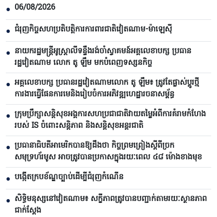
06/08/2026
●
ជំរុញកិច្ចសហប្រតិបត្តិការការពារជាតិវៀតណាម-ម៉ាឡេស៊ី
●
នាយករដ្ឋមន្ត្រីអូស្ត្រាលីទន្ទឹងរង់ចាំស្វាគមន៍អគ្គលេខាបក្ស ប្រធាន
●
រដ្ឋវៀតណាម លោក តូ ឡឹម មកបំពេញទស្សនកិច្ច
អគ្គលេខាបក្ស ប្រធានរដ្ឋវៀតណាមលោក តូ ឡឹម៖ ត្រូវតែផ្លាស់ប្ដូរថ្មី
●
ការងារធ្វើផែនការមេនិងរៀបចំការអភិវឌ្ឍហេដ្ឋារចនាសម្ព័ន្ធ
ក្រុមប្រឹក្សាសន្តិសុខអង្គការសហប្រជាជាតិវាយតម្លៃអំពីការគំរាមកំហែង
●
របស់ IS ចំពោះសន្តិភាព និងសន្តិសុខអន្តរជាតិ
ប្រធានាធិបតីអាមេរិកបាន​ឱ្យដឹងថា កិច្ចព្រមព្រៀងស្តីពីច្រក
●
សមុទ្រហ័រមូស អាចត្រូវបានប្រកាសក្នុងរយៈពេល ៤៨ ម៉ោងខាងមុខ
បង្កើតក្របខ័ណ្ឌច្បាប់ដើម្បីជំរុញកំណើន
●
សិទ្ធិមនុស្សនៅវៀតណាម៖ សក្ខីភាពត្រូវបានបញ្ជាក់តាមរយៈស្ថានភាព
●
ជាក់ស្តែង