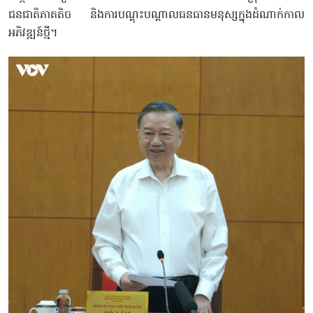
ជនជាតិភាគតិច និងការបណ្តុះបណ្តាលធនធានមនុស្សក្នុងដំណាក់កាល
អភិវឌ្ឍន៍ថ្មី។