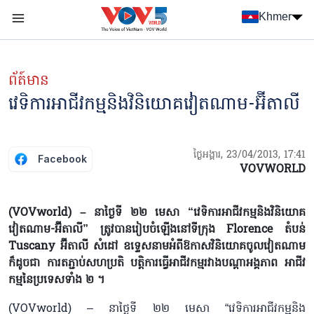
Nhảy đến nội dung
Khmer
Menu trang chủ tiếng Khmer
menu phụ tiếng Khmer
ព័ត៍មាន
វេទិការអាជីវកម្មនិងវិនិយោគវៀតណាម-អ៊ីតាលី
ថ្ងៃអង្គារ, 23/04/2013, 17:41
Facebook
VOVWORLD
(VOVworld) – នាថ្ងៃទី ២២ មេសា “វេទិការអាជីវកម្មនិងវិនិយោគ
វៀតណាម-អ៊ីតាលី” ត្រូវបានរៀបចំឡើងនៅទីក្រុង Florence តំបន់
Tuscany អ៊ីតាលី សំដៅ ឧទ្ទេសនាមអំពីឱកាសវិនិយោគចូលវៀតណាម
ក៏ដូចជា ការតភ្ជាប់សហប្រតិ បត្តិការធ្វើអាជីវកម្មរវាងបណ្ដាអង្គភាព អាជីវ
កម្មនៃប្រទេសទាំង ២ ។​
(VOVworld) – នាថ្ងៃទី ២២ មេសា “វេទិការអាជីវកម្មនិង