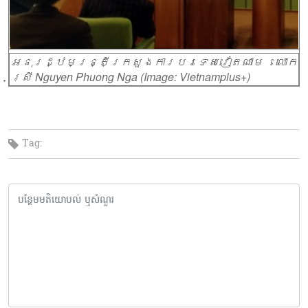
អនុរដ្ឋមន្ត្រីក្រសួងការបរទេសវៀតណាម លោក
ស្រី Nguyen Phuong Nga (Image: Vietnamplus+)
Tag: