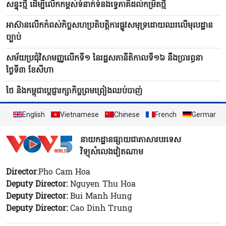
សន្ទុះថ្មី ដើម្បីលើកកម្ពស់ទំនាក់ទំនងទ្វេភាគីដល់កម្រិតថ្មី
អាស៊ានលើកកំពស់កិច្ចសហប្រតិបត្តិការផ្លូវសមុទ្រដោយឈរលើមុលដ្ឋាន
ច្បាប់
សម័យប្រជុំវិសាមញ្ញលើកទី១ នៃរដ្ឋសភានីតិកាលទី១៦ នឹងប្រារព្ធនា
ថ្ងៃទី៣ ខែសីហា
ថៃ និងកម្ពុជាប្តេជ្ញារក្សាកិច្ចព្រមព្រៀងឈប់បាញ់
English
Vietnamese
Chinese
French
German
នាយកដ្ឋានផ្សាយជាភាសារបរទេស
វិទ្យុសំលេងវៀតណាម
Director
:Pho Cam Hoa
Deputy Director:
Nguyen Thu Hoa
Deputy Director:
Bui Manh Hung
Deputy Director:
Cao Dinh Trung