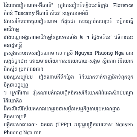
វិនិយោគវៀតណាម-អ៊ីតាលី” ត្រូវបានរៀបចំឡើងនៅទីក្រុង Florence
តំបន់ Tuscany អ៊ីតាលី សំដៅ ឧទ្ទេសនាមអំពី
ឱកាសវិនិយោគចូលវៀតណាម ក៏ដូចជា ការតភ្ជាប់សហប្រតិ បត្តិការធ្វើ
អាជីវកម្ម
រវាងបណ្ដាអង្គភាពអាជីវកម្មនៃប្រទេសទាំង ២ ។​ ថ្លែងមតិនៅ វេទិការនេះ​
អនុរដ្ឋមន្ត្រី
ក្រសួងការបរទេសវៀតណាម លោកស្រី Nguyen Phuong Nga បាន
សង្កត់ធ្ងន់ថា៖ ដោយមានបរិយាកាសនយោបាយ-សង្គម ស្ថិរភាព វិនិយោគ
ជិតស្និត ប្រភពធនធាន
មនុស្សសម្បូបែប វៀតណាមគឺទីកន្លែង វិនិយោគទាក់ទាញនិងទំនុកទុក
ចិត្តនាបច្ចុប្បន្ន
។ ក្រៅពីនោះ វៀតណាមកំពុងបង្កើតឱកាសវិនិយោគដ៏ធំធេងសំរាប់បណ្ដា
វិនិយោកិន
អ៊ីតាលីលើវិស័យកសាងហេដ្ឋរចនាសម្ព័នសេដ្ឋកិច្ចតាមរូបសណដ្ឋាន
កិច្ចសហប្រតិ
បត្តិការសាធារណៈ- ឯកជន (TPP)។ អនុរដ្ឋមន្ត្រីការបរទេស Nguyen
Phuong Nga បាន