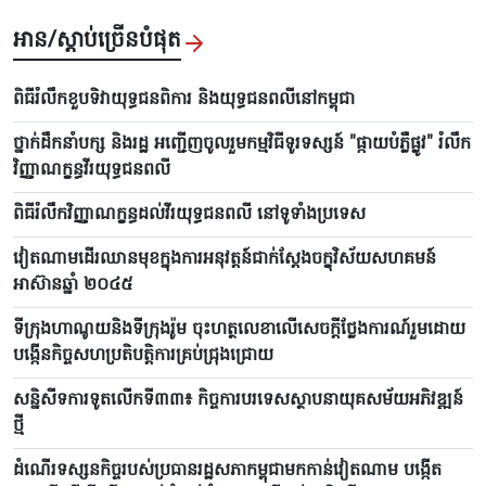
អាន/ស្តាប់ច្រើនបំផុត
ពិធីរំលឹកខួបទិវាយុទ្ធជនពិការ និងយុទ្ធជនពលីនៅកម្ពុជា
ថ្នាក់ដឹកនាំបក្ស និងរដ្ឋ អញ្ជើញ​ចូលរួមកម្មវិធីទូរទស្សន៍ "ផ្កាយបំភ្លឺផ្លូវ" រំលឹក
វិញ្ញាណក្ខន្ធ​វីរ​យុទ្ធ​ជនពលី
ពិធី​រំលឹកវិញ្ញាណក្ខន្ធដល់វីរយុទ្ធជនពលី នៅទូទាំងប្រទេស
វៀតណាមដើរឈានមុខក្នុងការអនុវត្តន៍ជាក់ស្តែងចក្ខុវិស័យសហគមន៍
អាស៊ានឆ្នាំ ២០៤៥
ទីក្រុងហាណូយនិងទីក្រុងរ៉ូម ចុះហត្ថលេខាលើសេចក្តីថ្លែងការណ៍រួមដោយ
បង្កើនកិច្ចសហប្រតិបត្តិការគ្រប់ជ្រុងជ្រោយ
សន្និសីទការទូតលើកទី៣៣៖ កិច្ចការបរទេសស្ថាបនាយុគសម័យអភិវឌ្ឍន៍
ថ្មី
ដំណើរទស្សនកិច្ចរបស់ប្រធានរដ្ឋសភាកម្ពុជាមកកាន់វៀតណាម បង្កើត