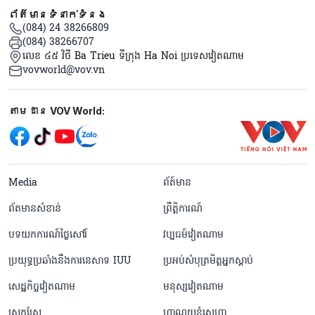
ព័ត៌មានទំនាក់ទំនង
(084) 24 38266809
(084) 38266707
លេខ ៤៥ វិថី Ba Trieu ទីក្រុង Ha Noi ប្រទេសវៀតណាម
vovworld@vov.vn
Mạng xã hội
តាមដាន VOV World:
menu footer tiếng Khmer
Media
ព័ត៍មាន
ព័តមានសំខាន់
ព្រឹត្តិការណ៍
បទយកការណ៍ថ្ងៃសៅរ៍
វប្បធម៍វៀតណាម
ប្រយុទ្ធប្រឆាំងនឹងការនេសាទ IUU
ប្រអប់សំបុត្រមិត្តអ្នកស្តាប់
សេដ្ឋកិច្ចវៀតណាម
មនុស្សវៀតណាម
ស្រុកស្រែ
ហាណូយខ្ញុំស្នេហា