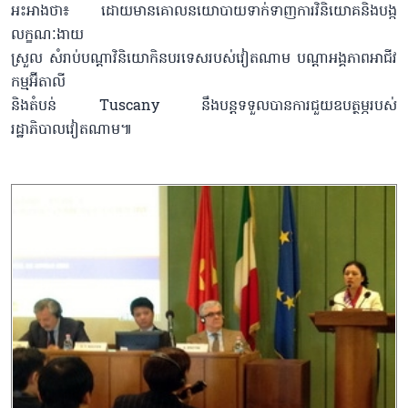
អះអាងថា៖ ដោយមានគោលនយោបាយទាក់ទាញការវិនិយោគនិងបង្ក
លក្ខណៈងាយ
ស្រួល សំរាប់បណ្ដាវិនិយោកិនបរទេសរបស់វៀតណាម បណ្ដាអង្គភាពអាជីវ
កម្មអ៊ីតាលី
និងតំបន់ Tuscany នឹងបន្តទទួលបានការជួយឧបត្ថម្ភរបស់
រដ្ឋាភិបាលវៀតណាម៕