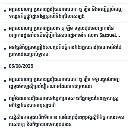
អគ្គលេខាបក្ស ប្រធានរដ្ឋវៀតណាមលោក តូ ឡឹម នឹងអញ្ជើញបំពេញ
●
ទស្សនកិច្ចផ្លូវរដ្ឋនៅអូស្ត្រាលីនិងនូវែលសេឡង់
អគ្គលេខាបក្ស ប្រធានរដ្ឋលោក តូ ឡឹម ទទួលជួបមេបញ្ជាការនៃ
●
បញ្ជាការដ្ឋានតំបន់ប៉ាស៊ីហ្វិកនៃសហរដ្ឋអាមេរិក លោក Samuel
Paparo
អនុវត្តន៍កិច្ចព្រមព្រៀងសហប្រតិបត្តិការរវាងរដ្ឋសភាវៀតណាមនិងថៃ
●
ប្រកបដោយប្រសិទ្ធភាព
05/08/2026
●
អគ្គលេខាបក្ស ប្រធានរដ្ឋវៀតណាមលោក តូ ឡឹម ទទួលជួបឯកអគ្គ
●
រដ្ឋទូតម៉ាឡេស៊ីប្រចាំវៀតណាមដែលមកជម្រាបលា
កម្លាំងពលករ​វៀតណាមនៅក្រៅប្រទេស ជាផ្នែកមួយនៃយុទ្ធសាស្ត្រ
●
អភិវឌ្ឍន៍ធនធានមនុស្សជាតិ
សន្និសីទការទូតលើកទី៣៣៖ សម័យប្រជុំពេញអង្គស្តីពីកិច្ច​ការបរទេស
●
របស់​បក្ស និងកិច្ច​ការបរទេសប្រជាជន