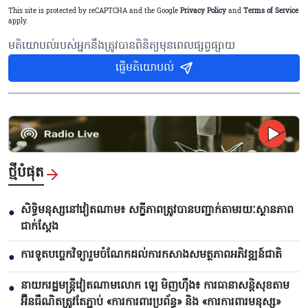
This site is protected by reCAPTCHA and the Google
Privacy Policy
and
Terms of Service
apply.
មតិយោបល់របស់អ្នកនឹងត្រូវបានពិនិត្យមុនពេលផ្សព្វផ្សាយ
ផ្ញើមតិយោបល់
ថ្មីបំផុត
សិទ្ធិមនុស្សនៅវៀតណាម៖ សក្ខីភាពត្រូវបានបញ្ជាក់តាមរយៈស្ថានភាព
●
ជាក់ស្តែង
ការទូតបច្ចេកវិទ្យារួមចំណែកដល់ការកសាងសមត្ថភាពអភិវឌ្ឍន៍ជាតិ
●
នាយករដ្ឋមន្ត្រីវៀតណាមលោក ឡេ មិញហ៊ឹង៖ ការធានាសន្តិសុខតាម
●
អ៊ីនធឺណិតត្រូវតែភ្ជាប់ «ការការពារប្រព័ន្ធ» និង «ការការពារមនុស្ស»