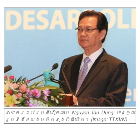
នាយករដ្ឋម្ត្រីវៀតណាម Nguyen Tan Dung បានចូល
រួមនិងថ្លែងមតិក្នុងពិធីបើក។ (Image: TTXVN)