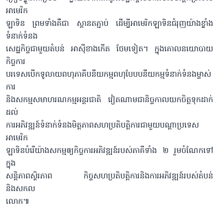
អាមេរិក
ឡាទិន ព្រមទាំងគឺជា ស្ពានតភ្ជាប់ ដើម្បីអាមេរិកឡាទិនជំរុញយ៉ាងខ្លាំង
ទំនាក់ទំនង
សេដ្ឋកិច្ចជាមួយតំបន់ អាស៊ីខាងកើត ថែមទៀត។ ក្នុងគោលនយោបាយ
កិច្ចការ
បរទេសបើកទូលាយពហុភាគីបនីយកម្មពហុបែបបនីយកម្មទំនាក់ទំនងម្ចាស់
ការ
និងសកម្មសមាហរណកម្មអន្តរជាតិ វៀតណាមជានិច្ចកាលយកចិត្តទុកដាក់
ដល់
ការអភិវឌ្ឍន៍ទំនាក់ទំនងមិត្តភាពសហប្រតិបត្តិការជាមួយបណ្ដាប្រទេស
អាមេរិក
ឡាទិនបំរើយ៉ាងសកម្មឲ្យកិច្ចការអភិវឌ្ឍន៍របស់ភាគីទាំង ២ ​រួមចំណែកទៅ
ក្នុង
សន្តិភាពស្ថិរភាព កិច្ចសហប្រតិបត្តិការនិងការអភិវឌ្ឍន៍របស់តំបន់
និងសកល
លោក៕