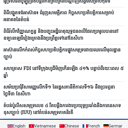
អូទ្រីសនិងប៉ូឡូញរឹតបន្តឹងការគ្រប់គ្រងបណ្តាញសង្គមសម្រាប់កុមារ
ពិធីបង្ហូតទង់អាស៊ាន៖ ជំរុញសាមគ្គីភាព កិច្ចសហប្រតិបត្តិការសម្រាប់
អនាគតនៃតំបន់
ពិធីរំលឹកវិញ្ញាណក្ខន្ធ និងបញ្ចុះអដ្ឋិធាតុយុទ្ធជនពលីដែលប្រមូលបាននៅ
ឧទ្យានឡេធីរៀងគ្រោងនឹងប្រព្រឹត្តទៅនៅខែសីហា
អាស៊ានលើកកំពស់កិច្ចសហប្រតិបត្តិការផ្លូវសមុទ្រដោយឈរលើមុលដ្ឋាន
ច្បាប់
សហគ្រាស FDI នៅទីក្រុងហូជីមិញកើនឡើង ៤១% បន្ទាប់ពីរយៈពេល ៥
ឆ្នាំ
សម័យប្រជុំវិសាមញ្ញលើកទី១ នៃរដ្ឋសភានីតិកាលទី១៦ នឹងប្រារព្ធនា
ថ្ងៃទី៣ ខែសីហា
តំបន់ប៉ូលីសសមុទ្រលេខ ៤ រឹតបន្តឹងការងារ​ប្រយុទ្ធ​ប្រឆាំងនឹងការនេសាទ
ខុសច្បាប់ (IUU) នៅតំបន់សមុទ្រ​ភាគ​និរតី
English
Vietnamese
Chinese
French
German