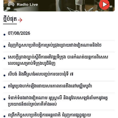
ថ្មីបំផុត
07/08/2026
●
ជំរុញកិច្ចសហប្រតិបត្តិការគ្រប់ជ្រុងជ្រោយរវាងវៀតណាមនិងថៃ
●
សេចក្តីព្រាងច្បាប់ស្តីពីការអភិវឌ្ឍទីក្រុង បាន​កំណត់យន្តការពិសេស
●
លេចធ្លោសម្រាប់ទីក្រុងហូជីមិញ
លីបង់ និងអ៊ីស្រាអែលបញ្ចប់ការចរចាជុំទី ៧​
●
តម្លៃប្រេងហក់ឡើងដោយសារភាពតានតឹងនៅមជ្ឈិមបូព៌ា
●
ទំនាក់ទំនងរវាងវៀតណាម អូស្ត្រាលី និងនូវែលសេឡង់នាំមកនូវអត្ថ
●
ប្រយោជន៍ដល់គ្រប់ភាគីទាំងអស់
ពង្រីកកិច្ចសហប្រតិបត្តិការអន្តរជាតិ ជំរុញការផ្សព្វផ្សាយ
●