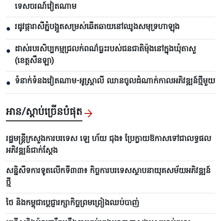
ទេសចរណ៍វៀតណាម
រដូវផ្ការាសីភ្នំបង្អួតសម្រស់ឆើតឆាយនៅឈូងសមុទ្រហាឡុង
●
ដាស់របរសិប្បកម្មជ្រលក់ពណ៌ធ្លះរបស់ជនជាតិម៉ុងនៅក្នុងឃុំតាសួ
●
(ខេត្តសឺនឡា)
ទំនាក់ទំនងវៀតណាម-អូស្ត្រាលី ឈាន​ចូលដំណាក់កាលអភិវឌ្ឍន៍ថ្មីមួយ
●
អាន/ស្តាប់ច្រើនបំផុត
រដ្ឋមន្ត្រីក្រសួងការបរទេស ឡេ ហ័យ ជុង៖ ប្រែក្លាយឱកាសទៅជាលទ្ធផល
អភិវឌ្ឍន៍ជាក់ស្តែង
សន្និសីទការទូតលើកទី៣៣៖ កិច្ចការបរទេសស្ថាបនាយុគសម័យអភិវឌ្ឍន៍
ថ្មី
ថៃ និងកម្ពុជាប្តេជ្ញារក្សាកិច្ចព្រមព្រៀងឈប់បាញ់