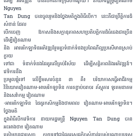
ដើម្បី អភិវឌ្ឍន៍” បានបើកនៅទីក្រុងហាណូយ។ នាយករដ្ឋម្ត្រីវៀតណាម
Nguyen
Tan Dung បានចូលរួមនិងថ្លែងមតិក្នុងពិធីបើក។ នេះគឺជាព្រឹត្តិការដ៏
សំខាន់ ដែល
បើកចេញ ឱកាសនិងសក្ដានុភាពសហប្រតិបត្តិការដ៏ធំធេងជាច្រើន
ដើម្បីវៀតណាម
និង អាមេរិកឡាទិនអភិវឌ្ឍន៍រួមគ្នាទំនាក់ទំនងប្រពៃណីល្អប្រសើមានស្រាប់​
ក្លាយ
ទៅជា ទំនាក់ទំនងដៃគូរលើគ្រប់វិស័យ ដើម្បីសន្តិភាពនិងអភិវឌ្ឍន៍។
វេទិការនឹង
ប្រមូលផ្តុំទៅ លើខ្លឹមសារចំនួន ៣ គឺ៖ បរិយាកាសធ្វើអាជីវកម្ម
វិនិយោគវៀតណាម-អាមេរិកឡាទិន ការតខ្ចាប់ចរាចរ ភ័ស្តុភារ ទូរគមនាគម
និងសេវ៉ាកម្ម វៀតណាម
-អាមេរិកឡាទិន ដៃគូរកសិកម្មនិងថាមពល វៀតណាម-អាមេរិកឡាទិន។
ថ្លែងមតិ
ក្នុងពិធីបើកវេទិការ នាយករដ្ឋមន្ត្រី Nguyen Tan Dung បាន
អះអាងថា៖ វៀតណាម
ត្រៀមខ្លួនជាស្រេច ក្លាយទៅជាដៃគូរសេដ្ឋកិច្ចសំខាន់របស់បណ្ដាប្រទេស