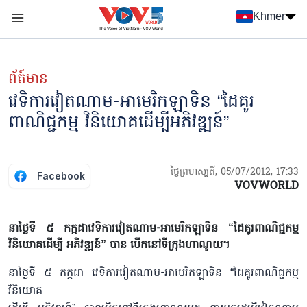
Nhảy đến nội dung
Khmer
Menu trang chủ tiếng Khmer
menu phụ tiếng Khmer
ព័ត៍មាន
វេទិការវៀតណាម-អាមេរិកឡាទិន “ដៃគូរ
ពាណិជ្ជកម្ម វិនិយោគដើម្បីអភិវឌ្ឍន៍”
ថ្ងៃព្រហស្បតិ៍, 05/07/2012, 17:33
Facebook
VOVWORLD
នាថ្ងៃទី ៥ កក្កដាវេទិការវៀតណាម-អាមេរិកឡាទិន “ដៃគូរពាណិជ្ជកម្ម
វិនិយោគដើម្បី អភិវឌ្ឍន៍” បាន បើកនៅទីក្រុងហាណូយ។
នាថ្ងៃទី ៥ កក្កដា វេទិការវៀតណាម-អាមេរិកឡាទិន “ដៃគូរពាណិជ្ជកម្ម
វិនិយោគ