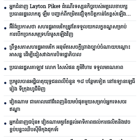
អ្នកជំនាញ Layton Pike៖ ដំណើរទស្សនកិច្ចរបស់អគ្គលេខាបក្ស
●
ប្រធានរដ្ឋលោកតូ ឡឹម បញ្ជាក់ពីកម្រិតជឿទុកចិត្តកាន់តែខ្ពស់ឡើង
រវាងវៀតណាមនិងអូស្ត្រាលី
អ៊ីរ៉ង់ប្រកាសថា សហរដ្ឋអាមេរិកត្រូវតែទទួលយកលក្ខខណ្ឌសម្រាប់
●
ការបើកច្រកសមុទ្រហ័រមូសឡើងវិញ
ព្រឹទ្ធសភាសហរដ្ឋអាមេរិក អនុម័តសេចក្តីព្រាងច្បាប់ចំណាយបណ្តោះ
●
អាសន្ន ដើម្បីជៀសវាងការបិទរដ្ឋាភិបាល
ប្រធានរដ្ឋសភាឡាវ លោក សៃសំផន ភូមិវិហារ ទទួលមរណភាព
●
ប្រមូលបានអដ្ឋិធាតុយុទ្ធជនពលីចំនួន ១៨ បន្ថែមទៀត នៅឧទ្យានឡេធី
●
រៀង ទីក្រុងហូជីមិញ
វៀតណាម ជាគោលដៅដ៏ពេញនិយមបំផុតមួយសម្រាប់អ្នកទេសចរ
●
ឥណ្ឌា
អ្នកជំនាញជប៉ុន៖ វៀតណាមគួរតែផ្តល់អាទិភាពដល់ការផលិតនិងវេច
●
ខ្ចប់បន្ទះឈីបស៊ីមីកុងដុកទ័រ