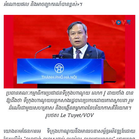
អំណោយផល និងអាចព្យាករណ៍បានខ្ពស់»​។
ប្រធានគណៈកម្មាធិការប្រជាជនទីក្រុងហាណូយ លោក វូ ដាយថាំង បាន
ឱ្យដឹងថា ទីក្រុងហាណូយបន្តកសាងរដ្ឋបាលប្រកបដោយភាពស្ថាបនា រួម
ដំណើរជាមួយសហគ្រាស និងបង្កើនតម្លាភាពនៃបរិយាកាសវិនិយោគ។
រូបថត៖ Le Tuyet/VOV
យោងតាមផែនការមេ ទីក្រុងហាណូយនឹងមានរចនាសម្ព័ន្ធអភិវឌ្ឍន៍ដោយ