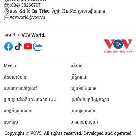
(084) 38266707
លេខ ៤៥ វិថី Ba Trieu ទីក្រុង Ha Noi ប្រទេសវៀតណាម
vovworld@vov.vn
Mạng xã hội
តាមដាន VOV World:
menu footer tiếng Khmer
Media
ព័ត៍មាន
ព័តមានសំខាន់
ព្រឹត្តិការណ៍
បទយកការណ៍ថ្ងៃសៅរ៍
វប្បធម៍វៀតណាម
ប្រយុទ្ធប្រឆាំងនឹងការនេសាទ IUU
ប្រអប់សំបុត្រមិត្តអ្នកស្តាប់
សេដ្ឋកិច្ចវៀតណាម
មនុស្សវៀតណាម
ស្រុកស្រែ
ហាណូយខ្ញុំស្នេហា
Copyright © VOV5. All rights reserved. Developed and operated