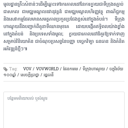
មូលដ្ឋានគ្រឹះសំខាន់ៗដើម្បីឆ្ពោះទៅរកគោលដៅនៃការក្លាយជាទីក្រុងតភ្ជាប់​
ជាសកល ជាមជ្ឈមណ្ឌលនវានុវត្តន៍ ជាមជ្ឈមណ្ឌលហិរញ្ញវត្ថុ ពាណិជ្ជកម្ម
និងសេវាកម្មដែលមានសមត្ថភាពប្រកួតប្រជែងខ្ពស់នៅក្នុងតំបន់។ ទីក្រុង
ហាណូយនឹងបញ្ជាក់ពីតួនាទីឈានមុខគេ ដោយបង្កើតឥទ្ធិពលយ៉ាង​ខ្លាំង
នៅក្នុងតំបន់ និងប្រទេសទាំងមូល​; ក្លាយជាគោលដៅដ៏គួរឱ្យ​ទាក់ទាញ
សម្រាប់វិនិយោគិន ជាចំណុចប្រសព្វនៃបញ្ញា បច្ចេកវិទ្យា ធនធាន និងគំនិត
អភិវឌ្ឍន៍ថ្មីៗ៕​
Tag:
VOV /
VOVWORLD /
ផែនការមេ /
ទីក្រុងហាណូយ /
ចក្ខុវិស័យ
១០០​ឆ្នាំ /
សេចក្តីប្រាថ្នា /
រដ្ឋធានី