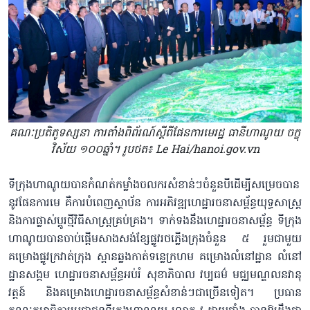
គណៈប្រតិភូ​ទស្សនា ការ​​តាំងពិព័រណ៍​ស្តីពី​ផែនការមេ​រដ្ឋ ធានី​ហាណូយ​​ ​ចក្ខុ
វិស័យ ១០០ឆ្នាំ។ រូបថត៖ Le Hai/hanoi.gov.vn
ទីក្រុងហាណូយបានកំណត់កម្លាំងចលករសំខាន់ៗចំនួនបីដើម្បីសម្រេចបាន
នូវផែនការមេ​ គឺការបំពេញស្ថាប័ន ការអភិវឌ្ឍហេដ្ឋារចនាសម្ព័ន្ធយុទ្ធសាស្ត្រ
និងការផ្លាស់ប្តូរថ្មីវិធីសាស្រ្តគ្រប់គ្រង។ ទាក់ទងនឹងហេដ្ឋារចនាសម្ព័ន្ធ ទីក្រុង
ហាណូយបានចាប់ផ្តើមសាងសង់ខ្សែ​ផ្លូវរថភ្លើងក្រុងចំនួន ៥ រួម​ជាមួយ​
គម្រោងផ្លូវក្រវាត់ក្រុង ស្ពានឆ្លងកាត់ទន្លេ​ក្រហម គម្រោងលំនៅដ្ឋាន លំនៅ
ដ្ឋានសង្គម ហេដ្ឋារចនាសម្ព័ន្ធអប់រំ សុខាភិបាល វប្បធម៌ មជ្ឈមណ្ឌលនវានុ
វត្តន៍ និងគម្រោងហេដ្ឋារចនាសម្ព័ន្ធសំខាន់ៗជាច្រើនទៀត​។ ប្រធាន