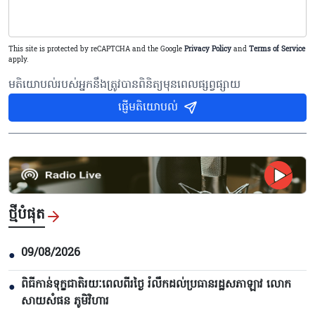
This site is protected by reCAPTCHA and the Google
Privacy Policy
and
Terms of Service
apply.
មតិយោបល់របស់អ្នកនឹងត្រូវបានពិនិត្យមុនពេលផ្សព្វផ្សាយ
ផ្ញើមតិយោបល់
ថ្មីបំផុត
09/08/2026
●
ពិធីកាន់ទុក្ខជាតិរយៈពេលពីរថ្ងៃ រំលឹកដល់ប្រធានរដ្ឋសភាឡាវ លោក
●
សាយសំផន ភូមិវិហារ