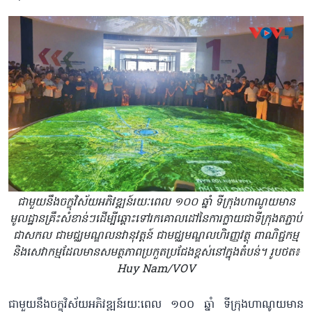
ជាមួយនឹងចក្ខុវិស័យអភិវឌ្ឍន៍រយៈពេល ១០០ ឆ្នាំ ទីក្រុងហាណូយមាន
មូលដ្ឋានគ្រឹះសំខាន់ៗដើម្បីឆ្ពោះទៅរកគោលដៅនៃការក្លាយជាទីក្រុងតភ្ជាប់
ជាសកល ជាមជ្ឈមណ្ឌលនវានុវត្តន៍ ជាមជ្ឈមណ្ឌលហិរញ្ញវត្ថុ ពាណិជ្ជកម្ម
និងសេវាកម្មដែលមានសមត្ថភាពប្រកួតប្រជែងខ្ពស់នៅក្នុងតំបន់។ រូបថត៖
Huy Nam/VOV
ជាមួយនឹងចក្ខុវិស័យអភិវឌ្ឍន៍រយៈពេល ១០០ ឆ្នាំ ទីក្រុងហាណូយមាន