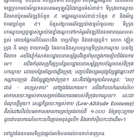
ផ្អែកលើគំរូ "ពហុជាន់ ពហុស្រទាប់ ពហុប៉ូល ពហុមជ្ឈមណ្ឌល" ដោយមាន
ទន្លេក្រហម​ជាអ័ក្សទេសភាពអេកូឡូស៊ីនិងវប្បធម៌សំខាន់។ ទីក្រុងហាណូយ
នឹងមានប៉ូលអ​ភិវឌ្ឍន៍ចំនួន ៩ មជ្ឈមណ្ឌលសំខាន់ៗចំនួន ៩ និងអ័ក្ស
ថាមវន្តចំនួន ៩។ ជំនួសឱ្យការអភិវឌ្ឍយ៉ាងទូលំទូលាយ ទីក្រុង
ហាណូយប្តេជ្ញាផ្លាស់ប្តូរយ៉ាងខ្លាំងឆ្ពោះទៅរកគំរូអភិវឌ្ឍន៍ដែលមានគុណភាព
ខ្ពស់ ដោយផ្អែកលើចំណេះដឹង បច្ចេកវិទ្យា និងនវានុវត្តន៍។ លោក ង្វៀន
ត្រុង គី អាញ នាយកមន្ទីរ ផែនការនិងស្ថាបត្យកម្មទីក្រុងហាណូយ បានឱ្យ
ដឹងថា​៖
«​យើងខ្ញុំកំណត់ហេដ្ឋារចនាសម្ព័ន្ធដើរតួនាំមុខក្នុងការរៀបចំផែនការ​
មេ​​។ យើងកំពុងសុក្រឹត្យប្រព័ន្ធហេដ្ឋារចនាសម្ព័ន្ធ​ក្របខ័ណ្ឌរបស់​ទីក្រុង
ហាណូយ ដោយបន្ថែមខ្សែរថភ្លើងក្រុង; បញ្ចប់និងបន្តអនុវត្តខ្សែ​ផ្លូវឆ្ពោះទៅ
កណ្តាលក្រុង និង​ខ្សែផ្លូវ​ក្រវាត់ក្រុង។ នេះគឺជាផ្នែកមួយនៃទស្សនៈ "ពហុ
ជាន់ - ពហុស្រទាប់​" នៅ​ក្នុងផែនការមេ​។ យើងក៏បានកំណត់​លំហ
អាកាសរយៈកម្ពស់ទាបសម្រាប់ផែនការមេ​របស់ទីក្រុងហាណូយ។ នេះជា
ចំណុចថ្មីមួយ​។ សេដ្ឋកិច្ចរយៈកម្ពស់ទាប (Low-Altitude Economy)​
គឺសំដៅលើលំហអាកាសមានការគ្រប់គ្រងចាប់ពី ១.០០០ ម៉ែត្រចុះក្រោម
ដូចជា៖ឧបករណ៍ហោះហើរគ្មានមនុស្សបើក និងតាក់ស៊ីហោះជាដើម​»​។
នៅក្នុងផែនការមេ​ទីក្រុងផ្តល់អាទិភាព​ដល់ការទាក់ទាញការ