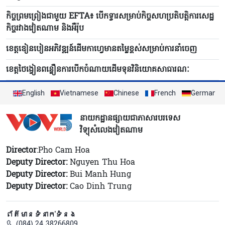
កិច្ចព្រមព្រៀងជាមួយ EFTA៖ បើក​​ទ្វារសម្រាប់កិច្ចសហប្រតិបត្តិការសេដ្ឋ
កិច្ចរវាងវៀតណាម និងអឺរ៉ុប
ខេត្តឌៀនបៀន​អភិវឌ្ឍន៍ដើម​កាហ្វេមានតម្លៃខ្ពស់សម្រាប់ការ​នាំចេញ
ខេត្តថៃង្វៀនពន្លឿនការ​បើក​ចំណាយដើមទុនវិនិយោគសាធារណៈ
English
Vietnamese
Chinese
French
German
នាយកដ្ឋានផ្សាយជាភាសារបរទេស
វិទ្យុសំលេងវៀតណាម
Director
:Pho Cam Hoa
Deputy Director:
Nguyen Thu Hoa
Deputy Director:
Bui Manh Hung
Deputy Director:
Cao Dinh Trung
ព័ត៌មានទំនាក់ទំនង
(084) 24 38266809