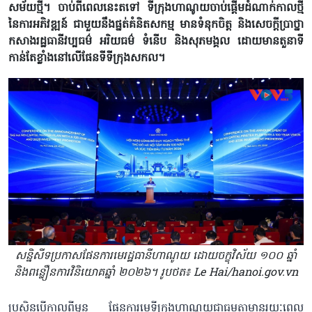
សម័យថ្មី។ ចាប់ពីពេល​នេះតទៅ ទីក្រុងហាណូយចាប់ផ្តើមដំណាក់កាលថ្មី
នៃការអភិវឌ្ឍន៍ ជាមួយនឹងផ្នត់គំនិតសកម្ម មានទំនុកចិត្ត និងសេចក្តី​ប្រាថ្នា
កសាងរដ្ឋធានីវប្បធម៌ អរិយធម៌ ទំនើប និងសុភមង្គល ដោយមាន​តួនាទី
កាន់តែខ្លាំងនៅលើផែនទីទីក្រុងសកល​។
សន្និសីទប្រកាសផែនការមេរដ្ឋធានីហាណូយ ដោយចក្ខុវិស័យ ១០០ ឆ្នាំ
និងពន្លឿនការវិនិយោគ​ឆ្នាំ ២០២៦។ រូបថត៖ Le Hai/hanoi.gov.vn
ប្រសិន​បើ​កាលពីមុន ផែនការមេ​ទីក្រុងហាណូយជាធម្មតាមានរយៈពេល