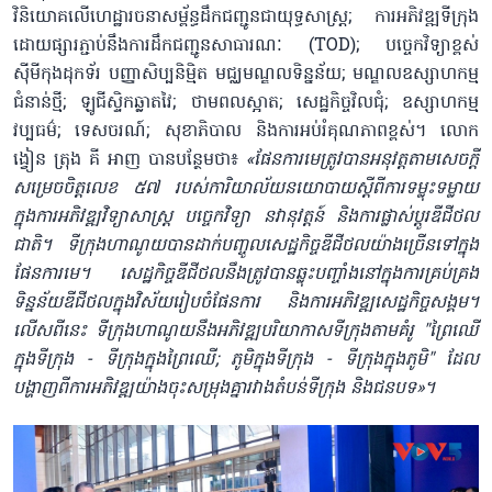
វិនិយោគលើហេដ្ឋារចនាសម្ព័ន្ធដឹកជញ្ជូនជាយុទ្ធសាស្ត្រ; ការអភិវឌ្ឍទីក្រុង
ដោយផ្សារភ្ជាប់នឹងការដឹកជញ្ជូនសាធារណៈ (TOD); បច្ចេកវិទ្យាខ្ពស់
ស៊ីមីកុងដុកទ័រ បញ្ញាសិប្បនិម្មិត មជ្ឈមណ្ឌលទិន្នន័យ; មណ្ឌលឧស្សាហកម្ម
ជំនាន់ថ្មី; ឡូជីស្ទិកឆ្លាតវៃ; ថាមពលស្អាត​; សេដ្ឋកិច្ច​វិលជុំ; ឧស្សាហកម្ម
វប្បធម៌; ទេសចរណ៍; សុខាភិបាល និងការអប់រំគុណភាពខ្ពស់។ លោក
ង្វៀន ត្រុង គី អាញ បានបន្ថែមថា៖
«ផែនការមេ​ត្រូវបានអនុវត្ត​តាមសេចក្តី
សម្រេចចិត្ត​លេខ ៥៧ របស់ការិយាល័យនយោបាយស្តីពីការទម្លុះ​ទម្លាយ
ក្នុងការអភិវឌ្ឍវិទ្យាសាស្ត្រ បច្ចេកវិទ្យា នវានុវត្តន៍ និងការផ្លាស់ប្តូរឌីជីថល
ជាតិ។ ទីក្រុងហាណូយបានដាក់បញ្ចូលសេដ្ឋកិច្ចឌីជីថលយ៉ាងច្រើនទៅក្នុង
ផែនការ​មេ​។ សេដ្ឋកិច្ចឌីជីថលនឹងត្រូវបានឆ្លុះបញ្ចាំងនៅក្នុងការគ្រប់គ្រង
ទិន្នន័យឌីជីថលក្នុងវិស័យរៀបចំ​ផែនការ និងការអភិវឌ្ឍសេដ្ឋកិច្ចសង្គម។
លើសពីនេះ ទីក្រុងហាណូយនឹងអភិវឌ្ឍ​បរិយាកាសទីក្រុងតាមគំរូ "ព្រៃឈើ
ក្នុងទីក្រុង - ទីក្រុងក្នុងព្រៃឈើ; ភូមិក្នុងទីក្រុង - ទីក្រុងក្នុងភូមិ" ដែល
បង្ហាញពីការអភិវឌ្ឍ​យ៉ាង​ចុះសម្រុងគ្នារវាងតំបន់ទីក្រុង និងជនបទ»​។