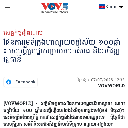
Nhảy đến nội dung
Khmer
Menu trang chủ tiếng Khmer
menu phụ tiếng Khmer
សេដ្ឋកិច្ចវៀតណាម
ផែនការមេទីក្រុងហាណូយចក្ខុវិស័យ ១០០​ឆ្នាំ
៖ សេចក្តីប្រាថ្នាសម្រាប់ការកសាង និងអភិវឌ្ឍ
រដ្ឋធានី
ថ្ងៃអង្គារ, 07/07/2026, 12:33
Facebook
VOVWORLD
[VOVWORLD] - សន្និសីទប្រកាសផែនការមេរដ្ឋធានីហាណូយ ដោយ​
ចក្ខុវិស័យ ១០០ ឆ្នាំបាន​ធ្វើឡើងនៅចុង​ខែមិថុនាកន្លងទៅ(២៩ មិថុនា)។
នេះមិនត្រឹមតែជាព្រឹត្តិការណ៍សេដ្ឋកិច្ចនិងផែនការមេ​ប៉ុណ្ណោះទេ ប៉ុន្តែក៏ជា
សេចក្តីប្រកាសអំពីទិសដៅអភិវឌ្ឍន៍របស់ទីក្រុងហាណូយនៅក្នុងយុគ