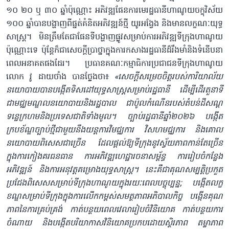
១០ ២០ ឬ ៣០ ឆ្នាំប៉ុណ្ណោះ អភិវឌ្ឍផែនការមេរដ្ឋធានីហាណូយចក្ខុវិស័យ
១០០ ឆ្នាំបាន​បង្ហាញពីផ្នត់គំនិតអភិវឌ្ឍន៍ថ្មី យូរអង្វែង និងមាន​លក្ខណៈយុទ្ធ
សាស្ត្រ។ មិនត្រឹមតែជាផែនទីបង្ហាញ​ផ្លូវ​សម្រាប់ការអភិវឌ្ឍទីក្រុងហាណូយ
ប៉ុណ្ណោះទេ ប៉ុន្តែក៏ជាសេចក្តីប្រាថ្នាក្នុងការកសាងរដ្ឋធានីដ៏រឹងមាំនិងទំនើបនា
ពេលអនាគតផងដែរ។ ប្រធានគណៈកម្មាធិការប្រជាជនទីក្រុងហាណូយ
លោក វូ ដាយថាំង បានថ្លែងថា៖
«​សេចក្តីសម្រេចចិត្ត​របស់ការិយាល័យ
នយោបាយបានបង្កើតទិសដៅយុទ្ធសាស្ត្រ​សម្រាប់រដ្ឋធានី ដើម្បីដើរតួនាទី
ជាមជ្ឈមណ្ឌលនយោបាយនិងរដ្ឋបាល ជាប៉ូល​កំណើន​របស់តំបន់ដីសណ្ត
ទន្លេក្រហមនិងប្រទេសជាតិ​ទាំងមូល​។ ច្បាប់រដ្ឋធានីឆ្នាំ២០២៦ បង្កើត
ក្របខ័ណ្ឌច្បាប់ថ្មីជាមួយនឹងយន្តការវិមជ្ឈការ វិសហ​មជ្ឈការ និងគោល
នយោបាយពិសេសជាច្រើន ដែលផ្តល់ឱ្យទីក្រុង​នូវស្វ័យភាពកាន់តែច្រើន
ក្នុងការកៀង​គរធនធាន ការអភិវឌ្ឍហេដ្ឋារចនាសម្ព័ន្ធ ការរៀបចំកន្លែង
អភិវឌ្ឍន៍ និងការអនុវត្តគម្រោងយុទ្ធសាស្ត្រ។ នេះគឺជាគុណសម្បត្តិប្រកួត
ប្រជែងពិសេសសម្រាប់ទីក្រុងហាណូយក្នុងរយៈពេលបច្ចុប្បន្ន; បង្កើតលក្ខ
ខណ្ឌសម្រាប់ទីក្រុងក្នុងការលើកកម្ពស់សមត្ថភាពអភិបាលកិច្ច បង្កើនគុណ
ភាព​នៃការគ្រប់​គ្រង់ កាត់បន្ថយពេលវេលារៀបចំវិនិយោគ កាត់បន្ថយការ​
ចំណាយ និងបង្កើតបរិយាកាសវិនិយោគ​ប្រកប​ដោ​យស្ថិរភាព តម្លាភាព