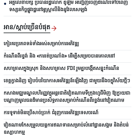
អគ្គលេខាបក្ស ប្រធានរដ្ឋលោក តូឡឹម អញ្ជើញចេញដំណើរទៅបំពេញ
●
ទស្សនកិច្ចផ្លូវរដ្ឋនៅអូស្ត្រាលីនិងនូវែលសេឡង់
អាន/ស្តាប់ច្រើនបំផុត
កៀរគរប្រភពទន់ទាំងអស់សម្រាប់ការអភិវឌ្ឍ
កំណើនពីរខ្ទង់ និង «ការរត់​ប្រណាំង» ដើម្បីសម្រេចបាន​គោលដៅ
សហគ្រាសក្នុងស្រុក និងសហគ្រាស FDI រួមគ្នាបង្កើត​សន្ទុះកំណើន
ខេត្តក្វាងនិញ រៀបចំបរិយាកាសអភិវឌ្ឍន៍​ឡើង​វិញ ជាមួយនឹងចក្ខុវិស័យថ្មីៗ
កសាងមជ្ឈមណ្ឌលហិរញ្ញវត្ថុអន្តរជាតិវៀតណាមទីក្រុងហូជីមិញ ឱ្យ​ក្លាយ​ជា
បណ្តាញមូលធនដ៏មានប្រសិទ្ធភាពសម្រាប់កំណើនពីរខ្ទង់នៅ​វៀតណាម
ការទូទាត់មិនប្រើសាច់ប្រាក់ ជំរុញការអភិវឌ្ឍទេសចរណ៍
វៀតណាមកែសម្រួលយន្តការឥណទានសម្រាប់លំនៅដ្ឋានសង្គម និងតំបន់
ឧស្សាហកម្ម