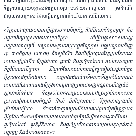
គណៈកម្មាធិការប្រជាជនទីក្រុងហាណូយ លោក វូ ដាយថាំង បានឱ្យដឹងថា
ទីក្រុងហាណូយបន្តកសាងរដ្ឋបាល​ប្រកបដោយភាពស្ថាបនា រួម​ដំណើរ
ជាមួយ​សហគ្រាស និងបង្កើនតម្លាភាពនៃបរិយាកាសវិនិយោគ។
«​ទីក្រុងហាណូយបាន​អញ្ជើញសហគមន៍ធុរកិច្ច និងវិនិយោគិនក្នុងស្រុក និង
អន្តរជាតិឱ្យបន្តសហការជាមួយទីក្រុង ដើម្បីរួមគ្នាសាងសង់មជ្ឈ
មណ្ឌលនវានុវត្តន៍ មណ្ឌលឧស្សាហកម្មបច្ចេកវិទ្យាខ្ពស់ មជ្ឈមណ្ឌលហិរញ្ញ
វត្ថុ ពាណិជ្ជកម្ម សេវាកម្ម និងឡូជីស្ទិក និងដើម្បីរួមគ្នាអភិវឌ្ឍប្រព័ន្ធហេដ្ឋា
រចនាសម្ព័ន្ធទំនើប ទីក្រុងបៃតង ឆ្លាតវៃ និងគួរឱ្យ​រស់នៅ។ រាល់ការសម្រេច
ចិត្តវិនិយោគនីមួយៗ នឹងរួមចំណែកដល់ការបង្កើតរូបរៀងនៃរដ្ឋធានីក្នុង
ប៉ុន្មានទសវត្សរ៍ខាងមុខ។ គម្រោងជោគជ័យនីមួយៗនឹងរួមចំណែកដល់
គោលដៅនៃការកសាងទីក្រុងហាណូយឱ្យក្លាយជាមជ្ឈមណ្ឌលអភិវឌ្ឍន៍ដ៏
ស្វាហាប់នៃតំបន់ និងរួម​ចំណែកសម្រេចបានបំណងប្រាថ្នានៃការកសាង
ប្រទេសវៀតណាមអភិវឌ្ឍន៍ រឹងមាំ និងវិបុលភាព។ ទីក្រុងហាណូយមិន
ត្រឹមតែសង្ឃឹមថា នឹងទាក់ទាញគម្រោងវិនិយោគបន្ថែមទៀតប៉ុណ្ណោះទេ
ប៉ុន្តែថែមទាំងចង់ធ្វើការជាមួយសហគមន៍ធុរកិច្ចដើម្បីកសាង​រដ្ឋធានីដែល​
គួរឱ្យរស់នៅ គួរឱ្យ​វិនិយោគ និង​គួរឱ្យ​រួមវិភាគទានស​ម្រាប់មនុស្សជំនាន់
បច្ចុប្បន្ន និងជំនាន់អនាគត»​។