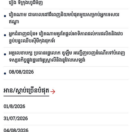
រៀង ទីក្រុងហូជីមិញ
វៀតណាម ជាគោលដៅដ៏ពេញនិយមបំផុតមួយសម្រាប់អ្នកទេសចរ
●
ឥណ្ឌា
អ្នកជំនាញជប៉ុន៖ វៀតណាមគួរតែផ្តល់អាទិភាពដល់ការផលិតនិងវេច
●
ខ្ចប់បន្ទះឈីបស៊ីមីកុងដុកទ័រ
អគ្គលេខាបក្ស ប្រធានរដ្ឋលោក តូឡឹម អញ្ជើញចេញដំណើរទៅបំពេញ
●
ទស្សនកិច្ចផ្លូវរដ្ឋនៅអូស្ត្រាលីនិងនូវែលសេឡង់
08/08/2026
●
អាន/ស្តាប់ច្រើនបំផុត
01/8/2026
31/07/2026
04/08/2026