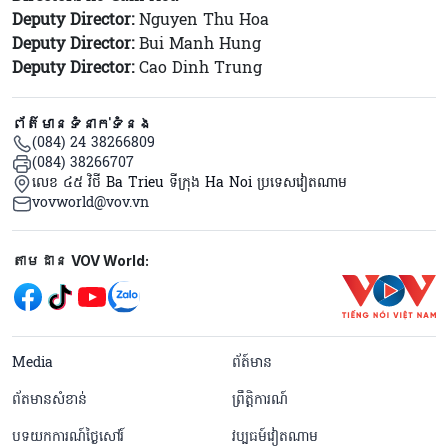
Deputy Director:
Nguyen Thu Hoa
Deputy Director:
Bui Manh Hung
Deputy Director:
Cao Dinh Trung
ព័ត៌មានទំនាក់ទំនង
(084) 24 38266809
(084) 38266707
លេខ ៤៥ វិថី Ba Trieu ទីក្រុង Ha Noi ប្រទេសវៀតណាម
vovworld@vov.vn
Mạng xã hội
តាមដាន VOV World:
menu footer tiếng Khmer
Media
ព័ត៍មាន
ព័តមានសំខាន់
ព្រឹត្តិការណ៍
បទយកការណ៍ថ្ងៃសៅរ៍
វប្បធម៍វៀតណាម