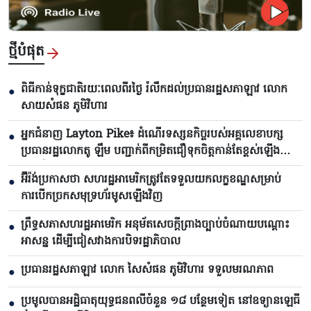
ថ្មីបំផុត
ពិធីកាន់ទុក្ខជាតិរយៈពេលពីរថ្ងៃ រំលឹកដល់ប្រធានរដ្ឋសភាឡាវ លោក
●
សាយសំផន ភូមិវិហារ
អ្នកជំនាញ Layton Pike៖ ដំណើរទស្សនកិច្ចរបស់អគ្គលេខាបក្ស
●
ប្រធានរដ្ឋលោកតូ ឡឹម បញ្ជាក់ពីកម្រិតជឿទុកចិត្តកាន់តែខ្ពស់ឡើង
រវាងវៀតណាមនិងអូស្ត្រាលី
អ៊ីរ៉ង់ប្រកាសថា សហរដ្ឋអាមេរិកត្រូវតែទទួលយកលក្ខខណ្ឌសម្រាប់
●
ការបើកច្រកសមុទ្រហ័រមូសឡើងវិញ
ព្រឹទ្ធសភាសហរដ្ឋអាមេរិក អនុម័តសេចក្តីព្រាងច្បាប់ចំណាយបណ្តោះ
●
អាសន្ន ដើម្បីជៀសវាងការបិទរដ្ឋាភិបាល
ប្រធានរដ្ឋសភាឡាវ លោក សៃសំផន ភូមិវិហារ ទទួលមរណភាព
●
ប្រមូលបានអដ្ឋិធាតុយុទ្ធជនពលីចំនួន ១៨ បន្ថែមទៀត នៅឧទ្យានឡេធី
●