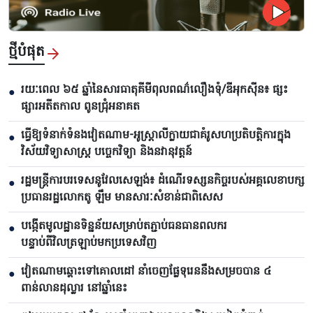
ថ្មីបំផុត
រយៈពេល ៦៥ ឆ្នាំនៃសារធាតុគីមីពុលពណ៌លឿងទុំ/ឌីអុកស៊ីន៖ ផ្សះ
●
ផ្សារអតីតកាល ពូនជ្រុំអនាគត
ធ្វើឱ្យទំនាក់ទំនងវៀតណាម-អូស្ត្រាលីក្លាយជាគំរូសហប្រតិបត្តិការក្នុង
●
វិស័យវិទ្យាសាស្ត្រ បច្ចេកវិទ្យា និងនវានុវត្តន៍
រដ្ឋមន្ត្រីការបរទេសនូវែលសេឡង់៖ ដំណើរទស្សនកិច្ចរបស់អគ្គលេខាបក្ស
●
ប្រធានរដ្ឋលោកតូ ឡឹម មានសារៈសំខាន់ជាពិសេស
បង្កើតមូលដ្ឋានទិន្នន័យសម្រាប់តភ្ជាប់ធនធានពលករ
●
បន្ទាប់ពីវិលត្រឡាប់មកប្រទេសវិញ
វៀតណាមឆ្ពោះទៅគោលដៅ នាំចេញផ្លែទុរេននឹងសម្រចបាន ៤
●
ពាន់លានដុល្លារ នៅឆ្នាំនេះ