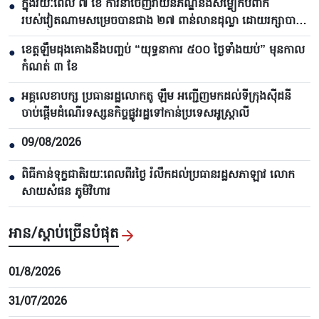
ក្នុងរយៈពេល ៧ ខែ ការនាំចេញវាយនភណ្ឌនិងសម្លៀកបំពាក់
●
របស់វៀតណាមសម្រេចបានជាង ២៧ ពាន់លានដុល្លា ដោយរក្សាបាន
សន្ទុះកំណើន
ខេត្តឡឹមដុងគោងនឹងបញ្ចប់ “យុទ្ធនាការ ៥០០ ថ្ងៃទាំងយប់” មុនកាល
●
កំណត់ ៣ ខែ
អគ្គលេខាបក្ស ប្រធានរដ្ឋលោកតូ ឡឹម អញ្ជើញមកដល់ទីក្រុងស៊ីដនី
●
ចាប់ផ្តើមដំណើរទស្សនកិច្ចផ្លូវរដ្ឋទៅកាន់ប្រទេសអូស្ត្រាលី
09/08/2026
●
ពិធីកាន់ទុក្ខជាតិរយៈពេលពីរថ្ងៃ រំលឹកដល់ប្រធានរដ្ឋសភាឡាវ លោក
●
សាយសំផន ភូមិវិហារ
អាន/ស្តាប់ច្រើនបំផុត
01/8/2026
31/07/2026