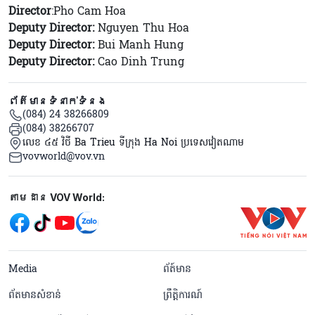
Director
:Pho Cam Hoa
Deputy Director:
Nguyen Thu Hoa
Deputy Director:
Bui Manh Hung
Deputy Director:
Cao Dinh Trung
ព័ត៌មានទំនាក់ទំនង
(084) 24 38266809
(084) 38266707
លេខ ៤៥ វិថី Ba Trieu ទីក្រុង Ha Noi ប្រទេសវៀតណាម
vovworld@vov.vn
Mạng xã hội
តាមដាន VOV World:
menu footer tiếng Khmer
Media
ព័ត៍មាន
ព័តមានសំខាន់
ព្រឹត្តិការណ៍