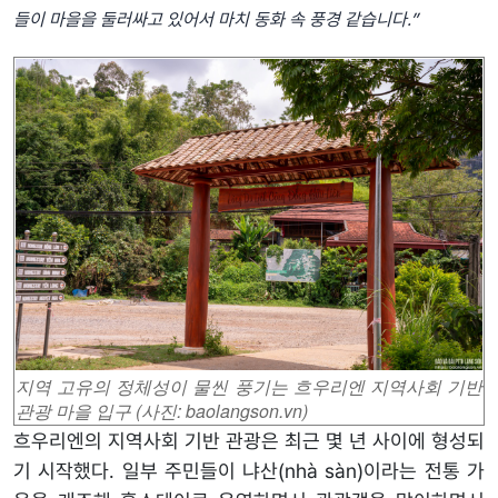
들이
마을을
둘러싸고
있어서
마치
동화
속
풍경
같
습니다
.”
지역 고유의 정체성이 물씬 풍기는 흐우
리엔 지역사회 기반
관광 마을 입구
(사진:
baolangson.vn)
흐우리엔의 지역사회 기반 관광은 최근 몇 년 사이에 형성되
기 시작했다. 일부 주민들이 냐산(nhà sàn)이라는 전통 가