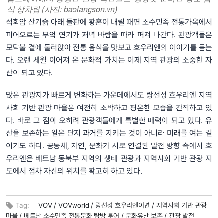
식 상차림
(사진: baolangson.vn)
석회암 산기슭 아래 들판에 황혼이 내릴 때면 소수민족 전통가옥에서
피어오르는 부엌 연기가 저녁 바람을 따라 퍼져 나간다. 관광객들은
모닥불 곁에 둘러앉아 전통 음식을 맛보고 흐우리엔의 이야기를 듣는
다. 오랜 세월 이어져 온 문화적 가치는 이제 지역 관광의 소중한 자
산이 되고 있다.
많은 관광지가 빠르게 변화하는 가운데에서도 랑선성 흐우리엔 지역
사회 기반 관광 마을은 여전히 소박하고 평온한 모습을 간직하고 있
다. 바로 그 점이 오히려 관광객들에게 특별한 매력이 되고 있다. 유
산을 보존하는 일은 단지 과거를 지키는 것이 아니라 미래를 여는 길
이기도 하다. 공동체, 자연, 문화가 서로 연결된 발전 방향 속에서 흐
우리엔은 베트남 동북부 지역의 생태 관광과 지역사회 기반 관광 지
도에서 점차 자신의 위치를 확고히 하고 있다.
Tag:
VOV /
VOVworld /
랑선성 흐우리엔이면 /
지역사회 기반 관광
마을 /
베트난 소수민족 전통문화 탐방 투어 /
문화유산 보존 /
관광 발전