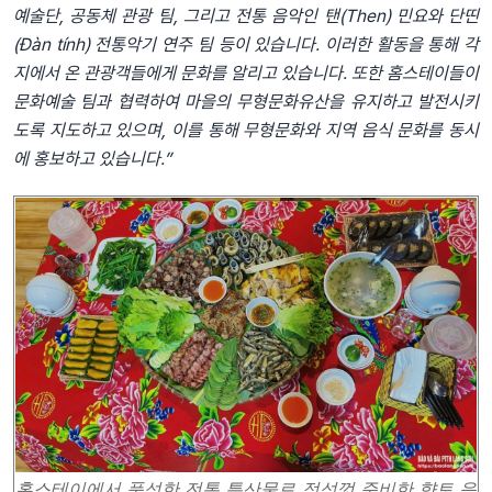
예술단
,
공동체
관광
팀
,
그리고
전통
음악인
탠
(Then)
민요와
단띤
(Đàn tính)
전통악기
연주
팀
등이
있습니다
.
이러한
활동을
통해
각
지에서
온
관광객들에게
문화를
알리고
있습니다
.
또한
홈스테이들이
문화예술
팀과
협력하여
마을의
무형문화유산을
유지하고
발전시키
도록
지도하고
있으며
,
이를
통해
무형문화와
지역
음식
문화를
동시
에
홍보하고
있습니다
.”
홈스테이에서 풍성한 전통 특산물로 정성껏 준비한
향토 음