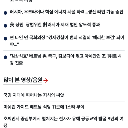
회 약속 이행”
러시아, 우크라이나 핵심 에너지 시설 타격…생산 라인 가동 중단
●
美 상원, 광범위한 對러시아 제재 법안 압도적 통과
●
쩐 타인 먼 국회의장 “경제경찰이 범죄 척결의 ‘예리한 보검’ 되어
●
야…”
‘김상식호’ 베트남 男 축구, 캄보디아 꺾고 아세안컵 조 1위로 4
●
강 진출
많이 본 영상/음원
국경 지대에 피어나는 지식의 씨앗
미쉐린 가이드 베트남 식당 11곳에 1스타 부여
호찌민시 중심부에서 펼쳐지는 전사자 유해 공동묘역 발굴 8년의 여
정