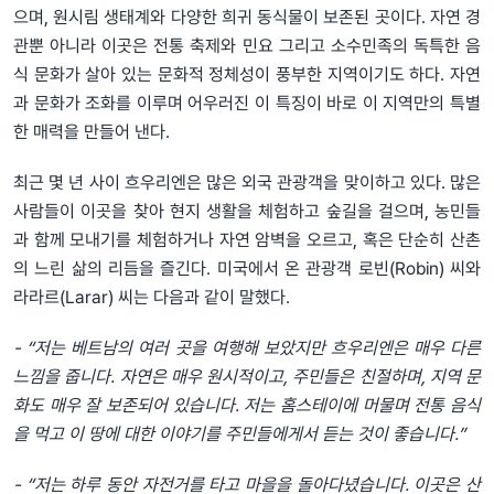
으며, 원시림 생태계와 다양한 희귀 동식물이 보존된 곳이다. 자연 경
관뿐 아니라 이곳은 전통 축제와 민요 그리고 소수민족의 독특한 음
식 문화가 살아 있는 문화적 정체성이 풍부한 지역이기도 하다. 자연
과 문화가 조화를 이루며 어우러진 이 특징이 바로 이 지역만의 특별
한 매력을 만들어 낸다.
최근 몇 년 사이 흐우리엔은 많은 외국 관광객을 맞이하고 있다. 많은
사람들이 이곳을 찾아 현지 생활을 체험하고 숲길을 걸으며, 농민들
과 함께 모내기를 체험하거나 자연 암벽을 오르고, 혹은 단순히 산촌
의 느린 삶의 리듬을 즐긴다. 미국에서 온 관광객 로빈(Robin) 씨와
라라르(Larar) 씨는 다음과 같이 말했다.
- “저는
베트남의
여러
곳을
여행해
보았지만
흐우리엔은
매우
다른
느낌을
줍니다
.
자연은
매우
원시적이고
,
주민들은
친절하며
,
지역
문
화도
매우
잘
보존되어
있습니다
.
저는
홈스테이에
머물며
전통
음식
을
먹고
이
땅에
대한
이야기를
주민들에게서
듣는
것이
좋습니다
.”
- “저는
하루
동안
자전거를
타고
마을을
돌아다녔
습니다
.
이곳은
산