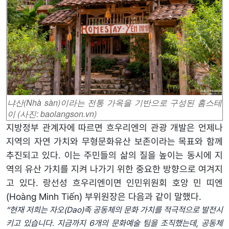
냐산(Nhà sàn)이라는
전통 가옥
을 기반으로 구성된 홈스테
이 (사진: baolangson.vn)
지방정부 관계자에 따르면 흐우리엔의 관광 개발은 언제나
지역의 자연 가치와 무형문화유산 보존이라는 목표와 함께
추진되고 있다. 이는 주민들의 삶의 질을 높이는 동시에 지
역의 유산 가치를 지켜 나가기 위한 중요한 방향으로 여겨지
고 있다. 랑선성 흐우리엔이면 인민위원회 호앙 민 띠엔
(Hoàng Minh Tiến) 부위원장은 다음과 같이 말했다.
“현재
저희
는
자
오
(Dao)
족
공동체의
문화
가치를
적극적으로
발전시
키고
있습니다
.
지금까지
6
개의
문화예술
팀을
조직했는데
,
공동체