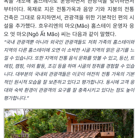
옥을 개조해 홈스테이로 운영하면서 관광객을 맞이하면서
부터이다. 목재로 지은 전통가옥과 음양 기와 지붕의 전통
건축은 그대로 유지하면서, 관광객을 위한 기본적인 편의 시
설을 추가했다. 흐우리엔의 마오(Mão) 홈스테이 운영자 응
오 엇 마오(Ngô Ất Mão) 씨는 다음과 같이 말했다.
“국내
관광객뿐
아니라
외국
인
관광객들도
저희
가족의
홈스테이와
지역의
다른
홈스테이에
오면
이
소박한
시골
지역의
맑은
공기를
느
낄
수
있습니다
.
또한
지역의
전통
음식
문화를
맛볼
수
있고
,
등산
,
트
레킹
,
캠핑
,
야외
활동
,
조깅
등을
하며
시골의
정취를
경험할
수
있습
니다
.
대부분의
국내외
관광객들은
이곳이
여전히
전통
가옥의
기본
적인
원시적
모습을
잘
보존하고
있다고
평가합니다
.
동시에
고객
응
대와
숙박
환경이
관광객의
요구를
잘
충족시키고
있다는
점도
높이
평가합니다
.”