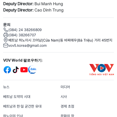
Deputy Director:
Bui Manh Hung
Deputy Director:
Cao Dinh Trung
문의
(084) 24 38266809
(084) 38266707
베트남 하노이시 끄어남(Cửa Nam)동 바찌에우(Bà Triệu) 거리 45번지
vov5.korea@gmail.com
Mạng xã hội
VOV World 팔로우하기:
menu footer tiếng Hàn
뉴스
미디어
베트남 도약의 시대
시사
베트남과 한‧일 굳건한 유대
경제 초점
하노이의 인사
문화의 창