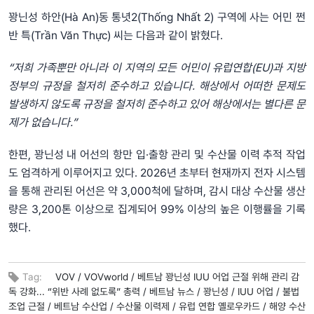
꽝닌성 하안(Hà An)동 통녓2(Thống Nhất 2) 구역에 사는 어민 쩐
반 특(Trần Văn Thực) 씨는 다음과 같이 밝혔다.
“저희 가족뿐만 아니라 이 지역의 모든 어민이 유럽연합(EU)과 지방
정부의 규정을 철저히 준수하고 있습니다. 해상에서 어떠한 문제도
발생하지 않도록 규정을 철저히 준수하고 있어 해상에서는 별다른 문
제가 없습니다.”
한편, 꽝닌성 내 어선의 항만 입·출항 관리 및 수산물 이력 추적 작업
도 엄격하게 이루어지고 있다. 2026년 초부터 현재까지 전자 시스템
을 통해 관리된 어선은 약 3,000척에 달하며, 감시 대상 수산물 생산
량은 3,200톤 이상으로 집계되어 99% 이상의 높은 이행률을 기록
했다.
Tag:
VOV /
VOVworld /
베트남 꽝닌성 IUU 어업 근절 위해 관리 감
독 강화... “위반 사례 없도록” 총력 /
베트남 뉴스 /
꽝닌성 /
IUU 어업 /
불법
조업 근절 /
베트남 수산업 /
수산물 이력제 /
유럽 연합 옐로우카드 /
해양 수산