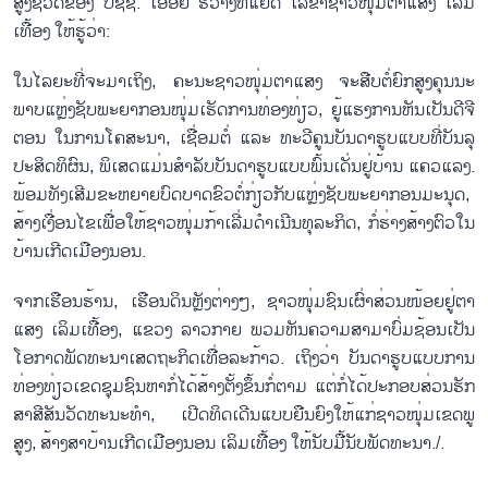
ສູງ​ຊີ​ວິດ​ຂອງ ປ​ຊ​ຊ. ເອື້ອຍ ຮວ່າງ​ທິ​ແຢັດ ເລ​ຂາ​ຊາວ​ໜຸ່ມ​ຕາ​ແສງ ເລິມ​
ເທື້ອງ ໃຫ້​ຮູ້​ວ່າ:
ໃນ​ໄລ​ຍະ​ທີ່​ຈະ​ມາ​ເຖິງ, ຄະ​ນະ​ຊາວ​ໜຸ່ມ​ຕາ​ແສງ ຈະ​ສືບ​ຕໍ່​ຍົກ​ສູງ​ຄຸນ​ນະ​
ພາບ​ແຫຼ່ງ​ຊັບ​ພະ​ຍາ​ກອນ​ໜຸ່ມ​ເຮັດ​ການ​ທ່ອງ​ທ່ຽວ, ຍູ້​ແຮງ​ການ​ຫັນ​ເປັນ​ດີ​ຈີ​
ຕອນ ໃນ​ການ​ໂຄ​ສະ​ນາ, ເຊື່ອມ​ຕໍ່ ແລະ ທະ​ວີ​ຄູນ​​ບັນ​ດາ​ຮູບ​ແບບ​ທີ່​ບັນ​ລຸ​
ປະ​ສິດ​ທິ​ຜົນ, ພິ​ເສດ​ແມ່ນ​ສຳ​ລັບ​ບັນ​ດາ​ຮູບ​ແບບ​ພົ້ນ​ເດັ່ນ​ຢູ່​ບ້ານ ແຄວ​ແລງ.
ພ້ອມ​ທັງ​ເສີມ​ຂະ​ຫຍາຍ​ບົດ​ບາດ​ຂົວຕໍ່​ກ່ຽວ​ກັບ​ແຫຼ່ງ​ຊັບ​ພະ​ຍາ​ກອນ​ມະ​ນຸດ,
ສ້າງ​ເງື່ອນ​ໄຂ​ເພື່ອ​ໃຫ້​ຊາວ​ໜຸ່ມ​ກ້າ​ເລີ່ມ​ດຳ​ເນີນ​ທຸ​ລະ​ກິດ, ກໍ່​ຮ່າງ​ສ້າງ​ຕົວ​ໃນ​
ບ້ານ​ເກີດ​ເມືອງນອນ.
ຈາກ​ເຮືອນ​ຮ້ານ, ເຮືອນ​ດິນຫຼັງ​ຕ່າງໆ, ຊາວ​ໜຸ່​ມ​ຊົນ​ເຜົ່າ​ສ່ວນ​ໜ້ອຍ​ຢູ່​ຕາ​
ແສງ ເລິມ​ເທື້ອງ, ແຂວງ ລາວ​ກາຍ ພວມ​ຫັນ​ຄວາມ​ສາ​ມາ​ບົ່ມ​ຊ້ອນ​ເປັນ​
ໂອ​ກາດ​ພັດ​ທະ​ນາ​ເສດ​ຖະ​ກິດ​ເທື່ອ​ລະ​ກ້າວ. ​ເຖິງວ່າ ບັນ​ດາ​ຮູບ​ແບບ​ການ​
ທ່ອງ​ທ່ຽວ​ເຂດ​ຊຸມ​ຊົນຫາກໍ່​ໄດ້​ສ້າງ​ຕ​ັ້ງ​ຂຶ້ນກໍ່​ຕາມ ແຕ່ກໍ່​ໄດ້​ປະ​ກອບ​ສ່ວນ​ຮັກ​
ສາ​ສີ​ສັນ​ວັດ​ທະ​ນະ​ທຳ, ເປີດ​ທິດ​ເດີນ​ແບບ​ຍືນ​ຍົງ​ໃຫ້​ແກ່​ຊາວ​ໜ​ຸ່ມ​ເຂດ​ພູ​
ສູງ, ສ້າງ​ສາ​ບ້ານ​ເກີດ​ເມືອງນອນ ເລິມ​ເທື້ອງ ໃຫ້ນັບ​ມື້​ນັບ​ພັດ​ທະ​ນາ./.