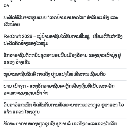
ລາ
ປະ​ສິດ​ທິ​ຜົນ​ຈາກ​ຮູບ​ແບບ “ເຂດ​ບ້ານ​ນາ​ປອດ​ໄພ” ສຳລັບ​ແມ່​ຍິງ ແລະ
ເດັກ​ນ້ອຍ
Re:Craft 2026 – ໝູ່​ບ້ານ​ອາ​ຊີບ​ໄດ້​ຮັບ​ການ​ຟື້ນ​ຟູ, ເຊື່ອມ​ຕໍ່​ກັບ​ກຳ​ລັງ​
ປະ​ດິດ​ຄິດ​ສ້າງ​ຂອງ​ໄວ​ໜຸ່ມ
ຮັກ​ສາ​​ອາ​ຊີບ​ຕັດ​ຫຍິບຊຸ​ດ​ອາ​ພອນ​ພື້ນ​ເມືອງ​ສີ​ຄາມ​ ຂອງ​ຊາວ​ເຜົ່າ​ນຸ່ງ ​ຢູ່​
ແຂວງ ລ້າງ​ເຊີນ
ໝູ່​ບ້ານ​ອາ​ຊີບ​ຂັດ​ສີ ກາດ​ດັ່ງ ປ່​ຽນ​ແປງ​ໃໝ່​ເພື່ອການ​ເຊື່ອມ​ຕົວ
ບ້ານ ເບົ່າຈຸກ - ແຫ່ງຮັກສາອາຊີບສະຫຼັກເຄື່ອງເງິນທີ່ເປັນເອກະລັກ
ສະເພາະຂອງຊາວເຜົ່າ ຈຳ
ຕົ້ນ​ຊາ​ອໍແກນ​ນິກ​ ຕິດ​ພັນ​ກັບ​ການ​ພັດ​ທະ​ນາ​ການ​ທ່ອງ​ທ່ຽວ ​ຢູ່​ຕາ​ແສງ ໂວ​
ແຈັງ ແຂວງ ໄທ​ງວຽນ
ພັດທະນາການທ່ອງທ່ຽວຊຸມຊົນຢູ່ບ້ານລໍ່ ເຂດຝັ່ງທະເລແຂວງດັກລັກ