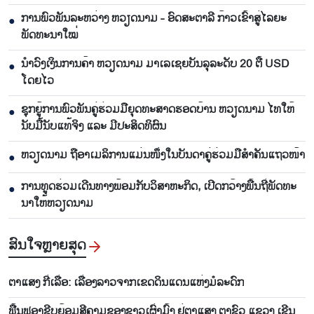
ການພົວພັນລະຫວ່າງ ຫວຽດນາມ - ອົດສະຕາລີ ກ້າວເຂົ້າສູ່ໄລຍະ
●
ພັດທະນາໃໝ່
ນຳ​ວົງ​ເງິນ​ການ​ຄ້າ ຫວຽດ​ນາມ ມາ​ເລ​ເຊຍ​ບັນ​ລຸ​ລະ​ດັບ 20 ຕື້ USD
●
ໂດຍ​ໄວ
ຊຸກ​ຍູ້​ການ​ພົວ​ພັນ​ຄູ່​ຮ່ວມ​ມື​ຍຸດ​ທະ​ສາດ​ຮອດ​ບ້ານ ຫວຽດ​ນາມ ໄທ​ໃຫ້​
●
ນັບ​ມື້​ນັບ​ແທ້​ຈິງ ແລະ ມີ​ປະ​ສິດ​ທິ​ຜົນ
ຫ​ວຽດ​ນາມ ຖື​ອາ​ເມ​ລິ​ການ​ແມ່ນ​ໜຶ່ງ​ໃນ​ບັນ​ດາ​ຄູ່​ຮ່ວມ​ມື​ສຳ​ຄັນ​ແຖວ​ໜ້າ
●
ການ​ທູດ​ຮ່ວມ​ເດີນ​ທາງ​ພ້ອມກັບ​ວິ​ສາ​ຫະ​ກ​ິດ, ເປີດກວ້າງ​ພື້ນ​ຖີ່​ພັດ​ທະ​
●
ນາ​ໃຫ້​ຫວຽດ​ນາມ
ສົນ​ໃຈ​ຫຼາຍ​ສຸດ
ຕາ​ແສງ ກີ່​ເລື່ອ: ເລື່ອງ​ລາວຈາກ​ເຂດ​ດິນແດນແຫ່ງ​ມໍ​ລະ​ດົກ
ຟື້​ນ​ຟູ​ອາ​ຊີບ​ຍ້ອມ​ສີ​ຄາມຂອງ​ຊາວ​ເຜົ່າ​ມົ້ງ​ ຢູ່​ຕາ​ແສງ ຕາ​ຊົວ ແຂວງ ເຊີນ​