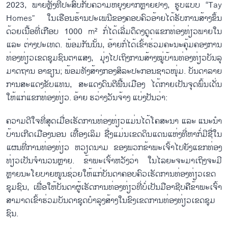
2023, ພາຍຫຼັງ​ທີ່​ປະ​ສົບ​ກັບ​ຄວາມ​ຫຍຸ້ງ​ຍາກຫຼາຍ​ຢ່າງ, ຮູບ​ແບບ “Tay
Homes” ໃນ​ເຮືອນ​ຮ້ານ​ປະ​ເພ​ນີ​ຂອງ​ຄອບ​ຄົວ​ອ້າຍ​ໄດ້​ຮັບ​ການ​ສ້າງ​ຂຶ້ນ
ດ້ວຍ​ເນື້ອ​ທີ່​​ເກືອບ 1000 m² ກໍ່ໄດ້ເລີ່ມ​ດຶດງ​ດູດ​ແຂກ​ທ່ອງ​ທ່ຽວ​ພາຍ​ໃນ
ແລະ ຕ່າງ​ປະ​ເທດ. ພ້ອມ​ກັນ​ນັ້ນ, ອ້າຍ​ກໍ່ໄດ້​ເຂົ້າ​ຮ່ວມ​ຄະ​ນະ​ຄຸ້ມ​ຄອງ​ການ​
ທ່ອງ​ທ່ຽວ​ເຂດ​ຊຸມ​ຊົນ​ຕາ​ແສງ, ມຸ່ງ​ໄປ​ເຖິງ​ການ​ສ້າງ​ໝູ່​ບ້ານ​ທ່ອງ​ທ່ຽວ​ບັນ​ລຸ​
ມາດ​ຖານ ອາ​ຊຽນ; ພ້ອມ​ທັງ​ສ້າງກອງ​ສິ​ລະ​ປະ​ກອນ​ຊາວ​ໜຸ່ມ. ບັນ​ດາ​ລາຍ​
ການ​ສະ​ແດງ​ຂັບ​ແທນ, ສະ​ແດງ​ດົນ​ຕີ​ພື້ນ​ເມືອງ ໄດ​້​ກາຍ​ເປັນ​ຈຸດ​ພົ້ນ​ເດັ່ນ​
ໃຫ້​ແກ່​ແຂກ​ທ່ອງ​ທ່ຽວ. ອ້າຍ ຮວ່າງວັນ​ຈ້າງ ແບ່ງ​ປັນ​ວ່າ:
ຄວາມ​ດີໃຈ​ທີ່​ສຸດ​ເມື່ອ​ເຮັດ​ການ​ທ່ອງ​ທ່ຽວ​ແມ່ນ​ໄດ້​ໂຄ​ສະ​ນາ ແລະ ແນະ​ນຳ​
ບ້ານ​ເກີດ​ເມືອງນອນ ເທື້ອງ​ເລິມ ຊື່ງ​ແມ່ນ​ເຂດ​ດິນ​ແດນ​ແຫ່ງ​ທີ່​ຫາກໍ່​ມີ​ຊື່​ໃນ​
ແຜນ​ທີ່​ການ​ທ່ອງ​ທ່ຽວ ຫວຽດ​ນາມ ຂອງ​ພວກ​ຂ້າ​ພະ​ເຈົ້າໄປຍັງ​ແຂກ​ທ່ອງ​
ທ່ຽວ​ເປັນ​ຈຳ​ນວນຫຼາຍ. ຂ້າ​ພະ​ເຈົ້າຫວັງ​ວ່າ ໃນ​ໄລ​ຍະ​ຈະ​ມາ​ເຖິງ​ຈະ​ມີ
ຫຼາຍ​ນະ​ໂຍ​ບາຍ​ໜູນ​ຊ່ວຍ​ໃຫ້​ແກ່​ບັນ​ດາ​ຄອບ​ຄົວ​ເຮັດ​ການ​ທ່ອງ​ທ່ຽວ​ເຂດ​
ຊຸມ​ຊົນ, ເພື່ອ​ໃຫ້​ບັນ​ດາ​ຜູ້​ເຮັດ​ການ​ທ່ອງ​ທ່ຽວທີ່​ບໍ່​ເປັນມືອາຊີບຄືຂ້າ​ພະ​ເຈົ້າ
ສາ​ມາດ​ເຂົ້າ​ຮ່ວມ​ບັນ​ດາ​ຊຸດ​ບຳ​ລຸງ​ສ້າງ​ໃນ​ຂົງ​ເຂດການ​ທ່ອງ​ທ່ຽວ​ເຂດ​ຊຸມ​
ຊົນ.