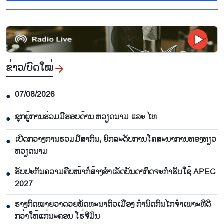
ຂ່າວ/ບົດ​ໃໝ່
07/08/2026
●
ຊຸກຍູ້ການຮ່ວມມືຮອບດ້ານ ຫວຽດນາມ ແລະ ໄທ
●
ເປີດກວ້າງການຮ່ວມມືສາກົນ, ຍົກລະດັບການໂຄສະນາການທ່ອງທ່ຽວ
●
ຫວຽດນາມ
ຮັບປະກັນຄວາມຄືບໜ້າກໍ່ສ້າງສຳເລັດບັນດາກິດຈະກຳຮັບໃຊ້ APEC
●
2027
ຮ່າງກົດໝາຍວ່າດ້ວຍພັດທະນາຕົວເມືອງ ກຳນົດກົນໄກຈຳເພາະທີ່ດີ
●
ກວ່າໃຫ້ແກ່ນະຄອນ ໂຮ່ຈີມິນ