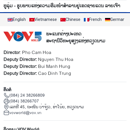
ທູລຸ້ມ - ຮູບພາບແຫ່ງຄວາມອີ່ມໜຳສຳລານຢູ່ເຂດຊາຍແດນ ລາຍເຈົາ
English
Vietnamese
Chinese
French
German
ພະແນກຕ່າງປະເທດ
ສະຖານີວິທະຍຸສຽງແຫ່ງຫວຽດນາມ
Director
: Pho Cam Hoa
Deputy Director:
Nguyen Thu Hoa
Deputy Director:
Bui Manh Hung
Deputy Director:
Cao Dinh Trung
ຕິດຕໍ່
(084) 24 38266809
(084) 38266707
ເລກທີ 45, ຖະໜົນ ບ່າ​ຈ້ຽວ, ຮ່າ​ໂນ້ຍ, ຫວຽດນາມ
vovworld@vov.vn
Mạng xã hội
ຕິດຕາມ VOV World: