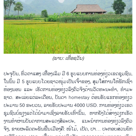
(ພາບ: ເທື່ອ​ຊວັນ)
​ປະ​ຈຸ​ບັນ, ທົ່ວ​ຕາ​ແສງ ເທື້ອງ​ເລິມ ມີ 6 ຮູບ​ແບບ​ການ​ທ່ອງ​ທ່ຽວ​ເຂດ​ຊຸມ​ຊົນ,
ໃນ​ນັ້ນ ມີ 5 ຮູບ​ແບບ​ໂດຍ​ຊາວ​ໜຸ່ມ​ເປັນ​ເຈົ້າ​ຂອງ, ສຸມ​ໃສ່​ການ​ໃຫ້​ພັກ​ເຊົ່າ​
ຫ້ອງນອນ​ ແລະ ເຮັດ​ການ​ທ່ອງ​ທ່ຽວ​ລົງ​ຕົວ​ຈິງ​ດ້ານ​ວັດ​ທະ​ນະ​ທຳ, ທຳ​ມະ​
ຊາດ. ສະ​ເລ່ຍ​ແຕ່​ລ​ະ​ເດືອນ, ບັນ​ດາ homestay ຕ້ອນ​ຮັບ​ແຂກ​ທ່ອງ​ທ່ຽວ​​
ປະ​ມານ 50 ຂະ​ບວນ, ລາຍ​ຮັບ​ປະ​ມານ 4000 USD. ການ​ທ່ອງ​ທ່ຽວ​ເຂດ​
ຊຸມ​ຊົນບໍ່​ພຽງ​ແຕ່​ໄດ້​ນຳ​ມາ​ເຊິ່ງ​ລາຍ​ຮັບ​ເທົ່າ​ນັ້ນ, ຫາກ​ຍັງ​ໄດ້​ສ້າງວຽກ​ເຮັດ​
ງານ​ທຳ​ຜ່ານ​ບັນ​ດາ​ການ​ສະ​ແດງ​ສິ​ລະ​ປະ, ແນະ​ນຳ​ການ​ທ່ອງ​ທ່ຽວ​ລົງ​ຕົວ​
ຈິງ, ຂາຍ​ຜະ​ລິດ​ຕະ​ພັນ​ພື້ນ​ເມືອງ​ຄື​: ໜໍ່​ໄມ້, ເປັດ, ປາ… ປະ​ກອບ​ສ່ວນ​ຍົກ​