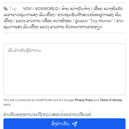
Tag:
VOV /
VOVWORLD /
ອ້າຍ ຮວ່າງວັນ​ຈ້າງ /
ເອື້ອຍ ຮວ່າງ​ທິ​ແຢັດ
ເລ​ຂາ​ຊາວ​ໜຸ່ມ​ຕາ​ແສງ ເລິມ​ເທື້ອງ /
ຊາວ​ໜຸ່​ມ​ຊົນ​ເຜົ່າ​ສ່ວນ​ໜ້ອຍ​ຢູ່​ຕາ​ແສງ ເລິມ​
ເທື້ອງ /
ແຂວງ ລາວ​ກາຍ /
​ເອື້ອຍ ຮວ່າງ​ທິ​ງອດ /
ຮູບ​ແບບ “Tay Homes” /
ຊາວ​
ໜຸ່ມ​ຕາ​ແສງ ເລິມ​ເທື້ອງ ແຂວງ ລາວ​ກາຍ ພັດ​ທະ​ນາ​ການ​ທ່ອງ​ທ່ຽວ
This site is protected by reCAPTCHA and the Google
Privacy Policy
and
Terms of Service
apply.
ຄຳເຫັນຂອງທ່ານຈະຖືກກວດສອບກ່ອນການເຜີຍແຜ່
ສົ່ງຄຳເຫັນ