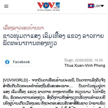
Nhảy đến nội dung
Lao
Menu trang chủ tiếng Lào
menu phụ tiếng Lào
ເລື່ອງ​ລາວ​ເ​ຂດ​ບ້ານ​ນາ
ຊາວ​ໜຸ່ມ​ຕາ​ແສງ ເລິມ​ເທື້ອງ ແຂວງ ລາວ​ກາຍ
ພັດ​ທະ​ນາ​ການ​ທ່ອງ​ທ່ຽວ
ວັນສຸກ, 22/05/2026, 15:55
Facebook
Thua Xuan-Vinh Phong
[VOVWORLD] - ຈາກ​ບັນ​ດາ​ເຮືອນ​ຮ້ານ​ປະ​ເພ​ນີ, ບັນ​ດາ​ການ​ລົງ​ຕົວ​ຈິງ​
ສຳ​ຜັດ​ກັບວັດ​ທະ​ນະ​ທຳ​ທ້ອງ​ຖິ່ນ​ພິ​ເສດ​ສະ​ເພາະ… ບັນ​ດາ​ໄວໜຸ່ມ​ຢູ່ຕາ
ແສງ ເລິມ​ເທື້ອງ ແຂວງ ລາວ​ກາຍ ທາງ​ພາກ​ເໜື​ອ ຫວຽດ​ນາມ ໄດ້​ກ້າ​ລົງ​
ທຶນ, ພັດ​ທະ​ນາ​ການ​ທ່ອງ​ທ່ຽວ. ສິ່ງ​ດັ່ງ​ກ່າວ​ທັງ​ສ້າງວຽກ​ເຮັດ​ງານ​ທຳ​ແບບ​ຍື​
ນ​ຍົງຢູ່​ບ້ານ​ເກີດ​ເມືອງນອນ ທັງ​ປະ​ກອບສ່ວນ​ຮັກ​ສາ​ສີ​ສັນ​ຊາດ ນຳ​ພາບ​ພົດ​