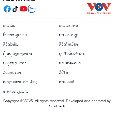
menu footer tiếng Lào
ຂ່າວເດັ່ນ
ຂ່າວເຫດການ
ຄົ້ນຫາຫວຽດນາມ
ຊາຍຄາອາຊຽນ
ຊີ​ວິດ​ສັງ​ຄົມ
ຊີ​ວິດ​ໃນ​ເມືອງ
ດ້ຽນບຽນ​ຝູທາງ​ອາກາດ
ບຸນປີໃໝ່ປະຈຳຊາດ
ປະຕູແຫ່ງເມດຕາ
ພາບສາລະຄະດີ
ວັດທະນະທໍາ
ວີດີໂອ
ສະຖານະການ ການເມືອງ
ສາລະຄະດີ
ອາຫານຫວຽດນາມ
Copyright © VOV5. All rights reserved. Developed and operated by
SolidTech