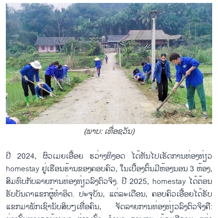
(ພາບ: ເທື່ອ​ຊວັນ)
ປີ 2024, ຜົວ​ເມຍ​ເອື້ອຍ ຮວ່າງ​ທິ​ງອດ ໄດ້​ຫັນ​ໄປ​ເຮັດ​ການ​ທ່ອງ​ທ່ຽວ
homestay ຢູ່​ເຮືອນ​ຮ້ານ​ຂອງ​ຄອບ​ຄົວ, ​ໃນ​ເບື້ອງ​ຕົ້ນ​ມີ​ຫ້ອງນອນ 3 ຫ້ອງ,
ສົມ​ທົບ​ກັບ​ລາຍ​ການ​ທ່ອງ​ທ່ຽວ​ລົງ​ຕົວ​ຈິງ. ປີ 2025, homestay ໄດ້ຕ້ອນ​
ຮັບບັນ​ດາ​ແຂກ​ຜູ້​ທຳ​ອິດ. ປະ​ຈຸ​ບັນ, ແຕ່​ລະ​ເດືອນ, ຄອບ​ຄົວ​ເອື້ອຍ​ໄດ້​ຮັບ​
ແຂກ​ມາ​ພັກ​ເຊົາ​ນັບ​ສິບໆ​ເທື່ອ​ຄົນ, ຈັດ​ລາຍ​ການ​ທ່ອງ​ທ່ຽວ​ລົງ​ຕົວ​ຈິງຄື: