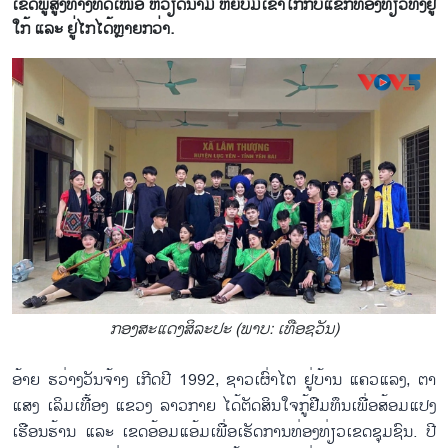
ເຂດ​ພູ​ສູງ​ທາງ​ທິດ​ເໜືອ ຫວຽດ​ນາມ ຫຍັບ​ມໍ່​ເຂົ້າ​ໃກ້ກັບ​ແຂກ​ທ່ອງ​ທ່ຽວ​ທັງ​ຢູ່​
ໃກ້ ແລະ ຢູ່​ໄກ​ໄດ້ຫຼາຍ​ກວ່າ.
ກອງ​ສະ​ແດງ​ສິ​ລະ​ປະ (ພາບ: ເທືອ​ຊວັນ)
ອ້າຍ ຮວ່າງວັນ​ຈ້າງ ເກີດ​ປີ 1992, ຊາວ​ເຜົ່າ​ໄຕ ຢູ່​ບ້ານ ແຄວ​ແລງ, ​ຕາ​
ແສງ ເລິມ​ເທື້ອງ ແຂວງ ລາວ​ກາຍ ໄດ້​ຕັດ​ສິນ​ໃຈ​ກູ້​ຢືມ​ທຶນ​ເພື່ອ​ສ້ອມ​ແປງ​
ເຮືອນ​ຮ້ານ ແລະ ເຂດ​ອ້ອມ​ແອ້ມ​ເພື່ອ​ເຮັດ​ການ​ທ່ອງ​ທ່ຽວ​ເຂດ​ຊຸມ​ຊົນ. ປີ