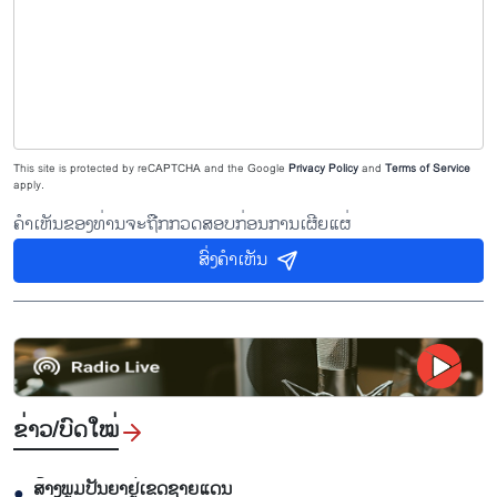
This site is protected by reCAPTCHA and the Google
Privacy Policy
and
Terms of Service
apply.
ຄຳເຫັນຂອງທ່ານຈະຖືກກວດສອບກ່ອນການເຜີຍແຜ່
ສົ່ງຄຳເຫັນ
ຂ່າວ/ບົດ​ໃໝ່
ສ້າງພູມປັນຍາຢູ່ເຂດຊາຍແດນ
●