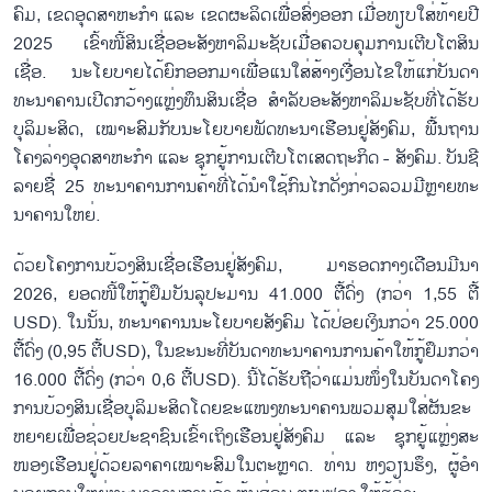
ຄົມ, ເຂດ​ອຸດ​ສາ​ຫະ​ກຳ ແລະ ເຂດ​​ຜະ​ລິດ​ເພື່ອ​ສົ່ງ​ອອກ ເມື່ອ​ທຽບໃສ່​​ທ້າຍ​ປີ
2025 ເຂົ້າ​ໜີ້ສິນ​ເຊື່ອ​ອະ​ສັງ​ຫາ​ລິ​ມະ​ຊັບ​ເມື່ອ​ຄວບ​ຄຸມກ​ານເຕີບ​ໂຕ​ສິນ​
ເຊື່ອ. ນະ​ໂຍ​ບາຍ​ໄດ້​ຍົກ​ອອກ​ມາ​ເພື່ອ​ແນ​ໃສ່​ສ້າງ​ເງື່ອນ​ໄຂ​ໃຫ້​ແກ່​ບັນ​ດາ​
ທະ​ນາ​ຄານ​ເປີດກວ້າງ​ແຫຼ່ງ​ທຶນ​ສິນ​ເຊື່ອ ສຳ​ລັບ​ອະ​ສັງ​ຫາ​ລິ​ມະ​ຊັບ​ທີ່​ໄດ້​ຮັບ​
ບຸ​ລິ​ມະ​ສິດ, ເໝາະ​ສົມ​ກັບ​ນະ​ໂຍ​ບາຍ​ພັດ​ທະ​ນາ​ເຮືອນ​ຢູ່​ສັງ​ຄົມ, ພື້ນ​ຖານ​
ໂຄ​ງ​ລ່າງ​ອຸດ​ສາ​ຫະ​ກຳ ແລະ ຊຸກ​ຍູ້​ການ​ເຕີ​ບ​ໂຕ​ເສດ​ຖະ​ກິດ - ສັງ​ຄົມ. ບັນ​ຊີ​
ລາຍ​ຊື່ 25 ທະ​ນາ​ຄານ​ການ​ຄ້າທີ່​ໄດ້​ນຳໃຊ້​ກົນ​ໄກ​ດັ່ງ​ກ່າວ​ລວມ​ມີຫຼາຍ​ທະ​
ນາ​ຄານ​ໃຫຍ່.
ດ້ວຍ​ໂຄງ​ການບ້ວງ​ສິນ​ເຊື່ອ​ເຮືອນ​ຢູ່​ສັງ​ຄົມ, ມາ​ຮອດກາງ​ເດືອນ​ມີນາ
2026, ຍອດໜີ້​ໃຫ້​ກູ້​ຢຶມ​ບັນ​ລຸປະມານ 41.000 ຕື້​ດົ່ງ (ກວ່າ 1,55 ຕື້
USD). ໃນ​ນັ້ນ, ທະ​ນາ​ຄານ​ນະ​ໂຍ​ບາຍ​ສັງ​ຄົມ ໄດ້​ປ່ອຍ​ເງິນກວ່າ 25.000
ຕື້​ດົ່ງ (0,95 ຕື້​USD), ໃນ​ຂະ​ນະ​ທີ່​ບັນ​ດາ​ທະ​ນາ​ຄານ​ການ​ຄ້າ​ໃຫ້​ກູ້​ຢຶມກວ່າ
16.000 ຕື້​ດົ່ງ (ກວ່າ 0,6 ຕື້USD). ນີ້​ໄດ້​ຮັບ​ຖື​ວ່າແມ່ນ​ໜຶ່ງ​ໃນ​ບັນ​ດາ​ໂຄງ​
ການບ້ວງ​ສິນ​ເຊື່ອ​ບຸ​ລິ​ມະ​ສິດ​ໂດຍ​ຂະ​ແໜງ​ທະ​ນາ​ຄານພວມ​ສຸມ​ໃສ່​ຜັນ​ຂະ​
ຫຍາຍ​ເພື່ອ​ຊ່ວຍ​ປະ​ຊາ​ຊົນເຂົ້າເຖິງ​ເຮືອນ​ຢູ່ສັງ​ຄົມ ແລະ ຊຸກ​ຍູ້​ແຫຼ່ງ​ສະ​
ໜອງ​ເຮືອນ​ຢູ່​ດ້ວຍ​ລາ​ຄາ​ເໝາະ​ສົມ​ໃນ​ຕະຫຼາດ. ທ່ານ ຫງວຽນ​ຮຶງ, ຜູ້​ອຳ​