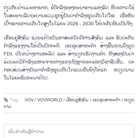
ກ່ຽວ​ກັບ​ດ້ານມະ​ຫາພາກ, ຂໍ້​ຕົກ​ລົງ​ຂອງ​ທະ​ນາ​ຄານແຫ່ງ​ລັດ ທີ່ປະ​ກາດໃຊ້​
ໃນ​ສະ​ພາບ​​ລັດ​ຖະ​ບານ​ພວມ​ຊຸກ​ຍູ້​ບັນ​ດາ​ກຳ​ລັງ​ໜູນ​ເຕີບ​ໂຕ​ໃໝ່ ເພື່ອ​ຫັນ​
ເປົ້າ​ໝາຍ​ການ​ເຕີບ​ໂຕ​ສູງ​ໃນ​ໄລ​ຍະ 2026 - 2030 ໃຫ້​ປະ​ກົດ​ຜົນ​ເປັນ​ຈິງ.
ເຮືອນ​ຢູ່​ສັງ​ຄົມ​ ຊ່ວຍແກ້​ໄຂ​ບັນ​ຫາ​ສະ​ຫວັດ​ດີ​ກາ​ນ​ສັງ​ຄົມ ແລະ ​ຮັບ​ປະ​ກັນ
ກຳ​ລັງ​ແຮງ​ງານໃຫ້​ເປັນ​ປົກ​ກະ​ຕິ. ເຂດ​ອຸດ​ສາ​ຫະ​ກຳ​ ສ້າງ​ພື້ນ​ຖານ​ດຶງ​ດູດ
FDI, ເປີດກວ້າງ​ການ​ຜະ​ລິດ ແລະ ສ້າງວຽກ​ເຮັດ​ງານ​ທຳ. ທັງ​ສອງ​ບັນ​ດາ​​
ລ້ວນ​ແຕ່​ມີ​ກຳ​ລັງ​ແຜ່​ກະ​ຈາຍ​ຢ່າງ​ແຮງເຖິງຫຼາຍ​ຂະ​ແໜງ​ວິຊາຊີບ​ອື່ນ, ປະ​
ກອບ​ສ່ວນ​ສ້າງ​ບັນ​ດາ​ກຳ​ລັງ​ໜູນ​ເຕີບ​ໂຕ​ແບບ​ຍືນ​ຍົງ​ໃຫ້​ແກ່ ຫວຽດ​ນາມ
ໃນ​ໄລ​ຍະ​ພັດ​ທະ​ນາ​ຕໍ່​ໄປ.
Tag:
VOV /
VOVWORLD /
ເຮືອນ​ຢູ່​ສັງ​ຄົມ /
ເຂດ​ອຸດ​ສາ​ຫະ​ກຳ /
ຫວຽດ​
ນາມ