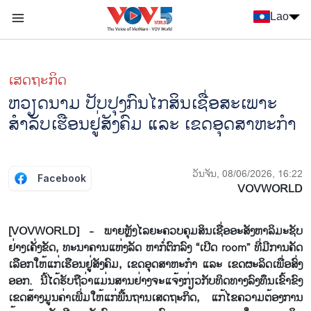
Nhảy đến nội dung
Lao
Menu trang chủ tiếng Lào
menu phụ tiếng Lào
ເສດຖະກິດ
ຫວຽດ​ນາມ ​ປັບ​ປຸງ​ກົນ​ໄກ​ສິນ​ເຊື່ອ​ສະ​ເພາະ​​
ສຳລັບ​ເຮືອນ​ຢູ່​ສັງ​ຄົມ ແລະ ເຂດ​ອຸດ​ສາ​ຫະ​ກຳ
ວັນຈັນ, 08/06/2026, 16:22
Facebook
VOVWORLD
[VOVWORLD] - ພາຍ​ຫຼັງ​ໄລ​ຍະ​ຄວບ​ຄຸມ​ສິນ​ເຊື່ອ​ອະ​ສັງ​ຫາ​ລິ​ມະ​ຊັບ​
ຢ່າງເຄັ່ງຂັດ, ທະ​ນາ​ຄານແຫ່ງລັດ ຫາ​ກໍ່​ຕົກ​ລົງ​ “ເປີດ room” ທີ່​ມີ​ການ​ຄັດ​
ເລືອກ​ໃຫ້​ແກ່​ເຮືອນ​ຢູ່​ສັງ​ຄົມ, ເຂດ​ອຸດ​ສາ​ຫະ​ກຳ ແລະ ເຂດ​ຜະ​ລິດ​ເພື່ອ​ສົ່ງ​
ອອກ. ນີ້​ໄດ້​ຮັບ​ຖື​ວ່າ​ແມ່ນ​ສານ​ຢ່າງ​ຈະ​ແຈ້ງ​ກ່ຽວ​ກັບ​​ທິດທາງລົງທຶນເຂົ້າ​ຂົງ​
ເຂດ​ສ້າງ​ມູນ​ຄ່າ​ເພີ່ມໃຫ້​ແກ່​ພື້ນ​ຖານ​ເສດ​ຖະ​ກິດ, ແກ້​ໄຂ​ຄວາມ​ຕ້ອງ​ການ​