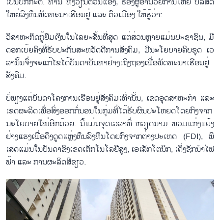
ເປັນ​ປົກ​ກະ​ຕິ. ທ່ານ ຫງວຽນ​ຕວັນ​ແອັງ, ຮອງ​ຜູ້​ອຳ​ນວຍ​ການ​ໃຫຍ່ ​ບໍ​ລິ​ສັດ​
ໃຫຍ່ລົງ​ທຶນ​ພັດ​ທະ​ນາ​ເຮືອນ​ຢູ່ ແລະ ຕົວ​ເມືອງ ໃຫ້​ຮູ້​ວ່າ:
ວິ​ສາ​ຫະ​ກິດ​ກູ້​ຢຶມ​ເງິນໃນ​ໄລ​ຍະ​ສັ້ນ​ທີ່​ສຸດ​ ແຕ່​ສ່ວນຫຼາຍ​ແມ່ນ​ປະ​ຊາ​ຊົນ, ມີ​
ດອກ​ເບ້ຍຄົງ​ທີ່​ຮັບ​ປະ​ກັນ​ສະ​ຫວັດ​ດີ​ການສັງ​ຄົມ, ​ມີ​ນະ​ໂຍ​ບາຍ​ຄົບ​ຊຸດ ເວ​
ລາ​ນັ້ນ​ຈຶ່ງ​ຈະແກ້​ໄຂ​ໄດ້​ບັນ​ດາ​ບັນ​ຫາຢ່າງ​ເຖິງຖອງເພື່ອ​ພັດ​ທະ​ນາ​ເຮືອນ​ຢູ່​
ສັງ​ຄົມ.
ບໍ່​ພຽງ​ແຕ່​ບັນ​ດາ​ໂຄງ​ການ​ເຮືອນ​ຢູ່​ສັງ​ຄົມ​ເທົ່າ​ນັ້ນ, ເຂດ​ອຸດ​ສາ​ຫະ​ກຳ ແລະ
ເຂດຜະ​ລິດ​ເພື່ອ​ສົ່ງ​ອອກ​ກໍ່ນອນ​ໃນ​ກຸ່ມທີ່​ໄດ້​ຮັບ​ຜົນ​ປະ​ໂຫຍດ​ໂດຍ​ກົງ​ຈາກ​
ນະ​ໂຍ​ບາຍ​ໃໝ່​ອີກ​ດ້ວຍ. ນີ້​ແມ່ນ​ຈຸດ​ເວ​ລາ​ທີ່ ຫວຽດ​ນາມ ພວມ​ແກ່ງ​ແຍ້ງ​
ຢ່າງ​ແຮງ​ເພື່ອ​ດຶງ​ດູດ​ແຫຼ່ງ​ທຶນ​ລົງ​ທຶນ​ໂດຍ​ກົງ​ຈາກ​ຕ່າ​ງ​ປະ​ເທດ (FDI), ພິ​
ເສດ​ແມ່ນໃນ​ບັນ​ດາ​ຂົງ​ເຂດເຕັກໂນໂລຢີ​ສູງ, ເອ​ເລັກ​ໂຕ​ນິກ, ເຄິ່ງ​ຊັກ​ນຳ​ໄຟ​
ຟ້າ ແລະ ການ​ຜະ​ລິດ​ສີ​ຂຽວ.