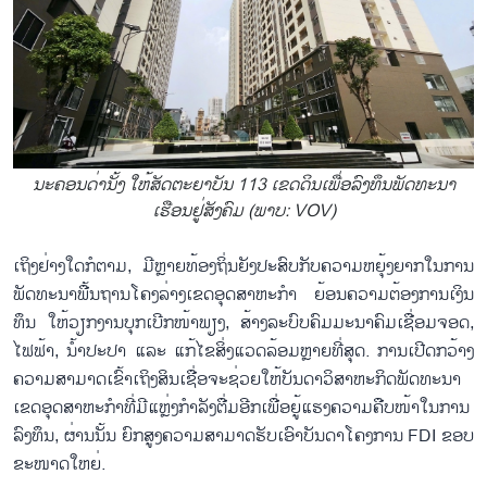
ນະ​ຄອນ​ດ່າ​ນັ້ງ ໃຫ້​ສັດ​ຕະ​ຍາ​ບັນ 113 ເຂດ​ດິນ​ເພື່​ອ​ລົງ​ທຶນ​ພັດ​ທະ​ນາ​
ເຮືອນ​ຢູ່​ສັ​ງ​ຄົມ (ພາບ: VOV)
ເຖິງ​ຢ່າງ​ໃດ​ກໍ​ຕາມ, ມີຫຼາຍ​ທ້ອງ​ຖິ່ນຍັງ​ປະ​ສົບ​ກັບ​ຄວາມ​ຫຍຸ້ງ​ຍາ​ກ​ໃນ​ການ​
ພັດ​ທະ​ນາ​ພື້ນ​ຖານ​ໂຄງ​ລ່າງ​ເຂດ​ອຸດ​ສາ​ຫະ​ກຳ​ ຍ້ອນ​ຄວາມ​ຕ້ອງ​ການເງິນ​
ທຶນ​ ໃຫ້ວຽກ​ງານ​ບຸກເບີກໜ້າພຽງ, ສ້າງ​ລະ​ບົບ​ຄົມ​ມະ​ນາ​ຄົມ​ເຊື່ອມ​ຈອດ,
ໄຟ​ຟ້າ, ນ້ຳ​ປະ​ປາ ແລະ ແກ້​ໄຂ​ສິ່ງ​ແວດ​ລ້ອມ​ຫຼາຍທີ່ສຸດ. ການ​ເປີດກວ້າງ​
ຄວາມ​ສາ​ມາດ​ເຂົ້າ​ເຖິງ​ສິນ​ເຊື່ອ​ຈະ​ຊ່ວຍ​ໃຫ້ບັນ​ດາ​ວິ​ສ​າ​ຫະ​ກິດ​ພັດ​ທະ​ນາ​
ເຂດ​ອຸດ​ສາ​ຫະ​ກຳ​ທີ່​ມີ​ແຫຼ່ງ​ກຳ​ລັງ​ຕື່ມ​ອີກ​ເພື່ອ​ຍູ້​ແຮງ​ຄວາມ​ຄືບ​ໜ້າ​ໃນ​ການ​
ລົງ​ທຶນ, ຜ່ານ​ນັ້ນ ຍົກ​ສູງ​ຄວາມ​ສາ​ມາດ​ຮັບ​ເອົາ​ບັ​ນ​ດາ​ໂຄງ​ການ FDI ຂອບ​
ຂະ​ໜາດ​ໃຫຍ່.