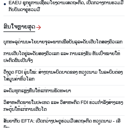
EAEU ຊຸກຍູ້ການເຊື່ອມໂຍງດ້ານເສດຖະກິດ, ເປີດກວ້າງການຮ່ວມມື
●
ກັບບັນດາຄູ່ຮ່ວມມື
ສົນ​ໃຈ​ຫຼາຍ​ສຸດ
ບຸກ​ທະ​ລຸດ້ານນະ​ໂຍ​ບາຍ​ຈຸ​ລະ​ພາກ​ເພື່ອ​ບັນ​ລຸ​ລະ​ດັບ​ເຕີບ​ໂຕ​​ສອງ​ຕົວ​ເລກ
ການ​ເຕີ​ບ​ໂຕ​ຢູ່​ລະ​ດັບ​ສອງ​ຕົວ​ເລກ ແລະ ການ​ແຂ່ງ​ຂັນ ​ຫັ​ນ​ເປົ້າ​ໝາຍ​ໃຫ້​
ປະ​ກົດ​ຜົນ​ເປັນ​ຈິງ
ດຶງ​ດູດ FDI ລຸ້ນ​ໃໝ່: ສ້າງ​ຖາ​ນະ​ບົດ​ບາດຂອງ ຫວຽດ​ນາມ ໃນ​ລະ​ບົບ​​ຕ່ອງ​
ໂສ້ມູນ​ຄ່າ​ທົ່ວ​ໂລກ
ລະ​ດົມ​ທຸກ​ແຫຼ່ງ​ທຶນ​ໃຫ້ແກ່​ການ​ພັດ​ທະ​ນາ
ວິ​ສາ​ຫະ​ກິດພາຍ​ໃນ​ປະ​ເທດ ແລະ ວິ​ສາ​ຫະ​ກິດ FDI ຮ່ວມ​ກຳ​ລັງ​ສ້າງ​ແຮງ​
ກະຕຸ້ນໃຫ້​ແກ່​ການ​ເຕີບ​ໂຕ
ສັນ​ຍາ​ກັບ EFTA: ເປີດ​ກວ້າງ​ປະ​ຕູ​ຮ່ວມ​ມື​ເສດ​ຖະ​ກິດ ຫວຽດ​ນາມ - ເອີ​