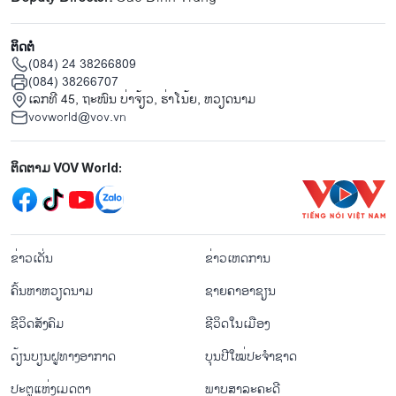
ຕິດຕໍ່
(084) 24 38266809
(084) 38266707
ເລກທີ 45, ຖະໜົນ ບ່າ​ຈ້ຽວ, ຮ່າ​ໂນ້ຍ, ຫວຽດນາມ
vovworld@vov.vn
Mạng xã hội
ຕິດຕາມ VOV World:
menu footer tiếng Lào
ຂ່າວເດັ່ນ
ຂ່າວເຫດການ
ຄົ້ນຫາຫວຽດນາມ
ຊາຍຄາອາຊຽນ
ຊີ​ວິດ​ສັງ​ຄົມ
ຊີ​ວິດ​ໃນ​ເມືອງ
ດ້ຽນບຽນ​ຝູທາງ​ອາກາດ
ບຸນປີໃໝ່ປະຈຳຊາດ
ປະຕູແຫ່ງເມດຕາ
ພາບສາລະຄະດີ