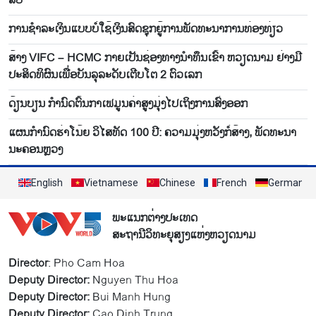
ລົບ
ການ​ຊຳ​ລະ​ເງິນແບບ​ບໍ່​ໃຊ້​ເງິນ​ສົດ​ຊຸກ​ຍູ້​ການ​ພັດ​ທະ​ນາ​ການ​ທ່ອງ​ທ່ຽວ
ສ້າງ VIFC – HCMC ກາຍ​ເປັນ​ຊ່ອງ​ທາງ​ນຳ​ທຶນ​ເຂົ້າ​ ຫວຽດ​ນາມ ຢ່າງ​ມີ​
ປະ​ສິດ​ທິ​ຜົນ​ເພື່ອ​ບັນ​ລຸລະ​ດັບ​ເຕີບ​ໂຕ​ 2 ຕົວ​ເລກ
ດ້ຽນ​ບຽນ ​ກຳ​ນົດ​ຕົ້ນ​ກາ​ເຟ​ມູນ​ຄ່າ​ສູງ​ມຸ່ງ​ໄປ​ເຖິງ​ການ​ສົ່ງ​ອອກ
ແຜນກຳ​ນົດ​ຮ່າ​ໂນ້ຍ​ ວິ​ໄສ​ທັດ 100 ປີ: ຄວາມ​ມຸ່ງ​ຫວັງ​ກໍ່​ສ້າງ, ພັດ​ທະ​ນາ​
ນະ​ຄອນຫຼວງ
English
Vietnamese
Chinese
French
German
ພະແນກຕ່າງປະເທດ
ສະຖານີວິທະຍຸສຽງແຫ່ງຫວຽດນາມ
Director
: Pho Cam Hoa
Deputy Director:
Nguyen Thu Hoa
Deputy Director:
Bui Manh Hung
Deputy Director:
Cao Dinh Trung