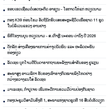
ຂອບເຂດເຊື່ອມຕໍ່ເສດຖະກິດ ອາຊຽນ - ໂອກາດໃຫ້ແກ່ ຫວຽດນາມ
●
ກອງ K39 ທ້ອນໂຮມ ອັດຖິນັກຮົບເສຍສະຫຼະຊີວິດເພື່ອຊາດ 11 ຊຸດ
●
ໃນບໍລິເວນແຂວງ ອານຢາງ
ພິທີໄຂງານບຸນ ຫວຽດນາມ - ສ.ເກົາຫຼີ ນະຄອນ ດ່ານັ້ງ ປີ 2026
●
ດັກລັກ ສ້າງເຄື່ອງໝາຍການຄ້າຈຸດນັດພົບ ແລະ ຜະລິດຕະພັນ
●
ທ່ອງທ່ຽວ
ລັດເຊຍ ບຸກໂຈມຕີບັນດາຮາກຖານພະລັງງານສຳຄັນຂອງ ຢູແກຼນ
●
ສະພາສູງ ອາເມລິກາ ຮັບຮອງເອົາຮ່າງກົດໝາຍລົງໂທດຢ່າງ
●
ກວ້າງຂວາງແນໃສ່ ລັດເຊຍ
ມາເລເຊຍ, ກຳປູເຈຍ ເພີ່ມທະວີການຮ່ວມມືດ້ານປ້ອງກັນຊາດ
●
ກອງປະຊຸມວິສາມັນຄັ້ງທີ 1, ສະພາແຫ່ງຊາດຊຸດທີ 16 ສືບຕໍ່ເຮັດວຽກ
●