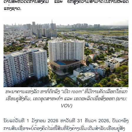
ດ້ານ​ສະ​ຫວັດ​ດີ​ການ​ສັງ​ຄົມ ແລະ ຍົກ​ສູງ​ຄວາມ​ສາ​ມາດ​ໃນ​ການ​ຜະ​ລິດ​
ແຫ່ງ​ຊາດ.
ທະ​ນາ​ຄານແຫ່ງລັດ ຫາ​ກໍ່​ຕົກ​ລົງ​ “ເປີດ room” ທີ່​ມີ​ການ​ຄັດ​ເລືອກ​ໃຫ້​ແກ່​
ເຮືອນ​ຢູ່​ສັງ​ຄົມ, ເຂດ​ອຸດ​ສາ​ຫະ​ກຳ ແລະ ເຂດ​ຜະ​ລິດ​ເພື່ອ​ສົ່ງ​ອອກ (ພາບ:
VOV)
ນັບ​ແຕ່​ວັນ​ທີ 1 ມັງ​ກອນ 2026 ຫາ​ວັນ​ທີ 31 ທັນ​ວາ 2026, ບັນ​ດາ​ອົງ​
ການ​ສິນ​ເຊື່ອ​ຈະ​ບໍ່​​ຕ້ອງຄິດ​ໄລ່​​ໜີ້ສິນທີ່​ຍັງ​ຄ້າງເພີ່ມ​ເຕີມສຳ​ລັບ​ເຮືອນ​ຢູ່​ສັງ​