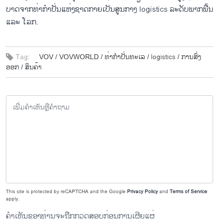
ບາດ​ຈາກ​ທ່າ​ກຳ​ປັ່ນ​ແຫ່ງ​ຊາດ​ກາຍ​ເປັນ​ສູນກາງ logistics ລະ​ດັບພາກ​ພື້ນ
ແລະ ໂລກ.
Tag:
VOV /
VOVWORLD /
ທ່າ​ກຳ​ປັ່ນ​ທະ​ເລ /
logistics /
ການ​ສົ່ງ​
ອອກ /
ສິນ​ຄ້າ
This site is protected by reCAPTCHA and the Google
Privacy Policy
and
Terms of Service
apply.
ຄຳເຫັນຂອງທ່ານຈະຖືກກວດສອບກ່ອນການເຜີຍແຜ່