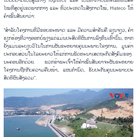
ໄດ້​ບົດ​ບາດ​ເປັນ​ສູນກາງ logistics ແລະ ເປັນທ່າ​ກຳ​ປັ່ນ​ທະ​ເລທີ່​ທັນ​ສະ​
ໄໝ​ທີ່​ສຸດ​ຢູ່ເຂດ​ພາກ​ກາງ ແລະ ທົ່ວ​ປະ​ເທດ​ໃນ​ສັງ​ກາດ​ໃໝ່, Hateco ໃຫ້​
ຄຳ​ໝັ້ນ​ສັນ​ຍາ​ວ່າ:
“ສຳ​ລັບ​ໂຄງ​ການ​ທີ່​ມີ​ຂອບ​ຂະ​ໜາດ ແລະ ມີຄວາມສຳ​ຄັນ​ຄື​ ລຽນ​ຈຽວ, ຄຳ​
ຮຽກ​ຮ້ອງ​ທີ່​ວາງ​ອອກ​ບໍ່​ພຽງ​ແຕ່​ແມ່ນ​ປະ​ສິດ​ທິ​ຜົນ​ການ​ລົງ​ທຶນເທົ່າ​ນັ້ນ, ຫາກ​
ຍັງ​ແມ່ນ​ລະ​ບຽບ​ວິ​ໄນ​ໃນ​ການ​ຜັນ​ຂະ​ຫຍາຍ​ຄຸນ​ນະ​ພາບ​ໂຄງ​ການ, ມູນຄ່າ
ປະ​ກອບ​ສ່ວນ​ໃນ​ໄລ​ຍະຍາວ​​ໃຫ້​ແກ່​ການ​ພັດ​ທະ​ນາ​ເສດ​ຖະ​ກິດ​ສັງ​ຄົມ​ຂອງ​
ນະ​ຄອນ​ອີກ​ດ້ວຍ. ພວກ​ຂ້າ​ພະ​ເຈົ້າ​ໃຫ້​ຄຳ​ໝັ້ນ​ສັນ​ຍາ​ຈະ​ຜັນ​ຂະ​ຫຍາຍ
ໂຄງ​ການ​ຖືກ​ກັບ​ຄວາມ​ຄືບ​ໜ້າ, ແຜນ​ກຳ​ນົດ, ຮັບ​ປະ​ກັນ​ຄຸນ​ນະ​ພາບ​ປະ​
ສິດ​ທິ​ຜົນ​ສັງ​ລວມ”.