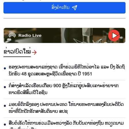
ສົ່ງຄຳເຫັນ
ຂ່າວ/ບົດ​ໃໝ່
ຮອງ​ປະ​ທານ​ສະ​ພາ​ແຫ່ງ​ຊາດ ເຂົ້າ​ຮ່ວມ​ພິ​ທີ​ໄຫວ້​ອາ​ໄລ ແລະ ປົ່ງ​ ອັດ​ຖິ​
●
ນັກ​ຮົບ​ 48 ຊຸດເສຍ​ສະຫຼະ​ຊີ​ວິດ​ເພື່ອ​ຊາດ ປີ 1951
ກໍ່​ສ້າງ​ສຳ​ເລັດ​ເຮືອນເກືອບ 900 ຫຼັງ​ໃຫ້​ແກ່​ຜູ້​ປະ​ສົບ​ເຄາ​ະ​ຮ້າຍ​ຈາກ​
●
ທາດ​ພິດ​ສີ​ສົ້ມ/ດີ​ໂອ​ຊິນ​
ມອບ​ຂໍ້​ຕົກ​ລົງ​ຂອງ​ ປະ​ທານ​ປະ​ເທດ ໃຫ້​ນາຍ​ທະ​ຫານ​ສອງ​ຄົນ​ປະ​ຕິ​ບັດ​
●
ໜ້າ​ທີ່​ປົກ​ປັກ​ຮັກ​ສາ​ສັນ​ຕິ​ພາບ ສ​ປ​ຊ
ສືບ​ຕໍ່​ເຮັດ​ໃຫ້​ການ​ຮ່ວມມື​ລະ​ຫວ່າງ​ລັດ ກັບ​ບັນ​ດາ​ທ້ອງ​ຖິ່ນ ຫວຽດ​ນາມ
●