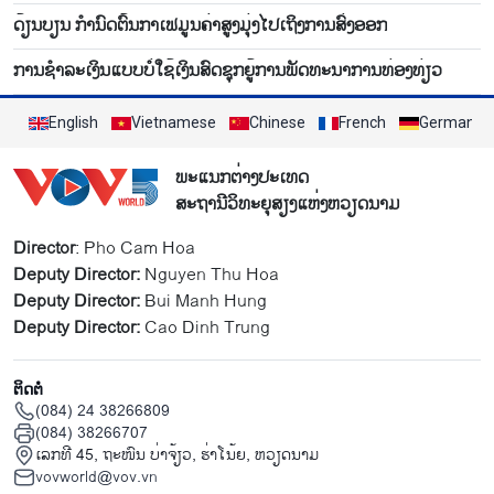
ດ້ຽນ​ບຽນ ​ກຳ​ນົດ​ຕົ້ນ​ກາ​ເຟ​ມູນ​ຄ່າ​ສູງ​ມຸ່ງ​ໄປ​ເຖິງ​ການ​ສົ່ງ​ອອກ
ການ​ຊຳ​ລະ​ເງິນແບບ​ບໍ່​ໃຊ້​ເງິນ​ສົດ​ຊຸກ​ຍູ້​ການ​ພັດ​ທະ​ນາ​ການ​ທ່ອງ​ທ່ຽວ
English
Vietnamese
Chinese
French
German
ພະແນກຕ່າງປະເທດ
ສະຖານີວິທະຍຸສຽງແຫ່ງຫວຽດນາມ
Director
: Pho Cam Hoa
Deputy Director:
Nguyen Thu Hoa
Deputy Director:
Bui Manh Hung
Deputy Director:
Cao Dinh Trung
ຕິດຕໍ່
(084) 24 38266809
(084) 38266707
ເລກທີ 45, ຖະໜົນ ບ່າ​ຈ້ຽວ, ຮ່າ​ໂນ້ຍ, ຫວຽດນາມ
vovworld@vov.vn