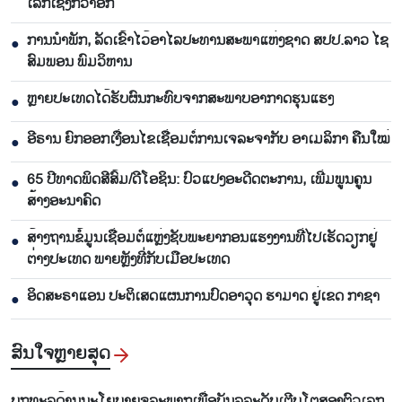
ເລິກ​ເຊິ່ງກວ່າ​ອີກ
ການ​ນຳ​ພັກ​, ລັດ​ເຂົ້າ​ໄວ້​ອາ​ໄລ​ປະ​ທານ​ສະ​ພາ​ແຫ່ງ​ຊາດ ສ​ປ​ປ.ລາວ ໄຊ​
●
ສົມ​ພອນ ພົມ​ວິ​ຫານ
ຫຼາຍປະເທດໄດ້ຮັບຜົນກະທົບຈາກສະພາບອາກາດຮຸນແຮງ
●
ອີຣານ ຍົກອອກເງື່ອນໄຂເຊື່ອມຕໍ່ການເຈລະຈາກັບ ອາເມລິກາ ຄືນໃໝ່
●
65 ​ປີທາດ​ພິດ​ສີ​ສົ້ມ/ດີ​ໂອ​ຊິນ: ປົວ​ແປງ​ອະ​ດີດ​ຕະ​ການ, ເພີ່ມ​ພູນ​ຄູນ​
●
ສ້າງ​ອະ​ນາຄົດ
ສ້າງຖານຂໍ້ມູນເຊື່ອມຕໍ່ແຫຼ່ງຊັບພະຍາກອນແຮງງານທີ່ໄປເຮັດວຽກຢູ່
●
ຕ່າງປະເທດ ພາຍຫຼັງທີ່ກັບເມືອປະເທດ
ອິດສະຣາແອນ ປະຕິເສດແຜນການປົດອາວຸດ ຮາມາດ ຢູ່ເຂດ ກາຊາ
●
ສົນ​ໃຈ​ຫຼາຍ​ສຸດ
ບຸກ​ທະ​ລຸດ້ານນະ​ໂຍ​ບາຍ​ຈຸ​ລະ​ພາກ​ເພື່ອ​ບັນ​ລຸ​ລະ​ດັບ​ເຕີບ​ໂຕ​​ສອງ​ຕົວ​ເລກ