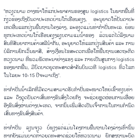
“ຫວຽດ​ນາມ ຕາງ​ໜ້າ​ໃຫ້​ແກ່​ປະພາຄານຂອງ​ສູນ logistics ໃນ​ພາກ​ພື້ນ​ທີ່
ກ່ຽວ​ຂ້ອງ​ເຖິງ​ບັນ​ດາ​ປະ​ເທດ​ບ້ານ​ໃກ້​ເຮືອນ​ຄຽງ, ອະ​ນຸ​ຍາດ​ໃຫ້​ບັນ​ດາ​ປະ​
ເທດ​ອື່ນ​ແລກ​ປ່ຽນ​ພື້ນ​ຖານ​ໂຄງ​ລ່າງ, ລະ​ອຽດ​ແມ່ນ​ທ່າ​ກຳ​ປັ່ນ​ທະ​ເລ. ຍ້ອນ
ທຸກ​ປະ​ເທດ​ບ້ານ​ໃກ້​ເຮືອນ​ຄຽງ​ລຽບ​ຕາມ​ແມ່​ນ້ຳ​ຂອງ ລ້ວນ​ແຕ່​ໄດ້​ລົງ​ນາມ​
ສົນ​ທິ​ສັນ​ຍາ​ການ​ຄ້າ​ເສ​ລີ​ນຳ​ກັນ, ອະ​ນຸ​ຍາດໃຫ້​ແລກ​ປ່ຽນ​ສິນ​ຄ້າ ແລະ ການ​
ບໍ​ລິ​ການ​ຍົກ​ເວັ້ນ​ພາ​ສີ, ສ້າງ​ເງື່ອນ​ໄຂ​ສະ​ດວກ​ເພື່ອ​ໃຫ້​ພື້ນ​ຖານ​ເສດ​ຖະ​ກິດ​
ຫວຽດ​ນາມ ທີ່ພວມ​ພັດ​ທະ​ນາ​ຢ່າງ​ແຮງ ແລະ ກາຍ​ເປັນ​ສູນກາງ logistics
ຂອງ​ພາກ​ພື້ນ, ມີ​ບົດ​ບາດ​ຍຸດ​ທະ​ສາດ​ສຳ​ຄັນ​ບົນ​ເວ​ທີ logistics ທົ່ວ​ໂລກ​
ໃນ​ໄລ​ຍະ 10-15 ປີຈະ​ມາ​ເຖິງ”.
ທ່າ​ກຳ​ປັ່ນ​ນ້ຳ​ເລິກທີ່​ມີ​ຄວາມ​ສາ​ມາດ​ຮັບກຳ​ປັ່ນ​ຂະ​ໜາດ​ໃຫຍ່​ເຂົ້າ​ທຽບ​ທ່າ
ແລະ ດຶງ​ດູດ​ບັນ​ດາ​ເສັ້ນ​ທາງ​ຂົນ​ສົ່ງ​ໂດຍ​ກົງ ​ຈະ​ຊ່ວຍຫຼຸ​ດ​ຜ່ອນ​ການ​ເອື່ອຍ​
ອີງຂົນ​ສົ່ງ​ຜ່ານ​ຕ່າງ​ປະ​ເທດ, ຈາກ​ນັ້ນ​ເພີ່ມສິດ​ເປັນ​ເຈົ້າ​ການ​ໃນ​ການ​ກຳ​ນົດ​
ເສັ້ນ​ທາງ​ຂົນ​ສົ່ງ​ສິນ​ຄ້າ.
ທ່າ​ກຳ​ປັ່ນ​ ລຽ​ນ​ຈຽວ ບໍ່​ພຽງ​ແຕ່​ແມ່ນ​ໂຄງ​ການ​ພື້ນ​ຖານ​ໂຄງ​ລ່າງ​ເທົ່​າ​ນັ້ນ
ຫາກ​ຍັງ​ແມ່ນ​ບາດ​ກ້າວ​ຍຸດ​ທະ​ສາດ​ຊ່ວຍໃຫ້​ຫວຽດ​ນາມ ຍົກ​ສູງ​ຖາ​ນະ​ບົດ​