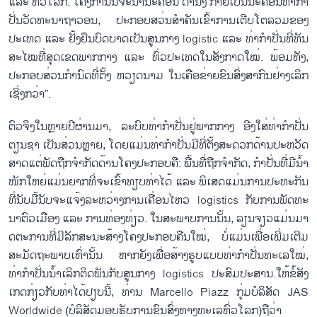
ແລະ ທົ່ວ​ໂລກ. ໂຄງ​ການ​ນີ້​ຈະ​ນຳ​ນະ​ຄອນ ​ດ່າ​ນັ້ງ ກາຍ​ເປັນ​ນະ​ຄອນ​ທ່າ​ກຳ​
ປັ່ນ​ວັດ​ທະ​ນາ​ຖາ​ວອນ, ປະ​ກອບ​ສວ່ນ​ສຳ​ຄັນ​ເຂົ້າ​ການ​ເຕີບ​ໂຕ​ລວມ​ຂອງ​
ປະ​ເທດ​ ແລະ ຢັ້ງ​ຢຶນ​ບົດ​ບາດ​ເປັນ​ສູນກາງ logistic ແລະ ທ່າ​ກຳ​ປັ່ນ​ທີ່ທັນ​
ສະ​ໄໝ​ທີ່​ສຸດ​ເຂດ​ພາກ​ກາງ ແລະ ທົ່ວ​ປະ​ເທດ​ໃນ​ສັງ​ກາດ​ໃໝ່. ພ້ອມ​ທັງ,
ປະ​ກອບ​ສ່ວນ​ກຳ​ນົດທີ່ຕັ້ງ ຫວຽດ​ນາມ​ ​ໃນ​ເຄືອ​ຂ່າຍ​ຂົນ​ສົ່ງ​ສາ​ກົນຢ່າງ​ເລິກ​
ເຊິ່ງກວ່າ”.
​ຕົວຈິງໃນຫຼາຍ​ປີ​ຜ່ານ​ມາ, ລະ​ບົບ​ທ່າ​ກຳ​ປັ່ນ​ຢູ່​ພາກ​ກາງ ອີງ​ໃສ່​ທ່າ​ກຳ​ປັ່ນ​
ຕຽນ​ຊາ ເປັນສ່ວນຫຼາຍ, ໂດຍ​ແມ່ນ​ທ່າ​ກຳ​ປັ່ນ​ມີ​ທີ່​ຕັ້ງສະ​ດວ​ກ​​ດ້ານ​ປະ​ຫວັດ​
ສາດ​ແຕ່​ພັດ​ຖືກ​ຈຳ​ກັດ​ດ້ານ​ໂຄງ​ປະ​ກອບ​ຄື: ​ພື້ນ​ທີ່​ຖືກຈຳ​ກັດ, ກຳ​ປັ່ນ​​ທີ່​ມີນ້ຳ​
ໜັກ​ໃຫຍ່ແມ່ນຍາກ​ທີ່ຈະ​ເຂົ້າ​ທຽບ​ທ່າ​ໄດ້ ແລະ ພິ​ເສດ​ແມ່ນ​ການ​ປະ​ທະ​ກັນ​
ທີ່​ນັບ​ມື້​ນັບ​ຈະ​ແຈ້ງ​ລະ​ຫວ່າງ​ການ​ເຄື່ອນ​ໄຫວ logistics ກັບ​ການ​ພັດ​ທະ​
ນາ​ຕົວ​ເມືອງ ແລະ ການ​ທ່ອງ​ທ່ຽວ. ໃນ​ສະ​ພາບ​ການ​ນັ້ນ​, ລຽນ​ຈຽວ​ແມ່ນມາ​
ດ​ຕະ​ການ​ທີ່​ມີ​ລັກ​ສະ​ນະ​ສ້າງ​ໂຄງ​ປະ​ກອ​ບ​ຄືນ​ໃໝ່, ບໍ່​ແມ່ນ​ເພື່ອເພີ່ມ​ເຕີມ​
ສະ​ມັດ​​ຖະ​ພາບ​ເທົ່າ​ນັ້ນ ຫາກ​ຍັງ​​ເພື່ອ​ສ້າງ​ຮູບ​ແບບ​ທ່າ​ກຳ​ປັ່ນ​ທະ​ເລ​ໃໝ່,
ທ່າ​ກຳ​ປັ່ນ​ນ້ຳ​ເລິກ​ຕິດ​ພັນ​ກັບ​ສູນກາງ logistics ປະ​ສົມປະສານ.ໃຫ້​ຂໍ້​ສັງ​
ເກດ​ກ່ຽວ​ກັບ​ທ່າ​ໄດ້​ປ​ຽບ​ນີ້, ທ່ານ Marcello Piazz ກຸ່ມ​ບໍ​ລິ​ສັດ JAS
Worldwide (ບໍ​ລິ​ສັດ​ມອບ​ຮັບ​ການ​ຂົນ​ສົ່ງ​ທາງ​ທະ​ເລ​ທົ່ວ​ໂລກ)ຖື​ວ່າ