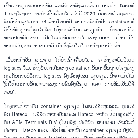
ເປົ້າໝາຍ​ຫຼຸດ​ຜ່ອນ​ອາຍ​ພິດ ແລະ​ຮັກ​ສາ​ສິ່ງ​ແວດ​ລ້ອມ. ຄາດ​ວ່າ, ໄລ​ຍະ​ທີ
1 ຂອງ​ໂຄງ​ການ ຈະ​ນຳ​ເຂົ້າ​ເຄື່ອນ​ໄຫວ​ໃນ​ປີ 2029, ດ້ວຍ​ສະ​ມັດ​ຖະ​ພາບ​
ສິນ​ຄ້າບັນລຸປະ​ມານ 74 ລ້ານ​ໂຕນຕໍ່​ປີ, ສາ​ມາດ​ຮັບ​ກຳ​ປັ່ນ container ທີ່​
ມີ​ນ້ຳ​ໜັກ​ຫຼາຍ​ທີ່​ສຸດ​ໃນ​ໂລກ​ໄດ້ຫຼາຍ​ລຳ​ໃນ​ເວ​ລາ​ດຽວ​ກັນ. ນີ້​ຈະ​ແມ່ນ​ຂີດ​
ໝາຍ​ປະ​ຫວັດ​ສາດ, ເປີດ​ໄລ​ຍະ​ພັດ​ທະ​ນາ​ໃໝ່​ຂອງ​ນະ​ຄອນ. ທ່ານ​ ດິງ​
ຫ໋າຍ​ຕວັນ, ປະ​ທານ​ສະ​ມາ​ຄົມ​ຂົນ​ສົ່ງ​ລົດ​ໂອ​ໂຕ​ ດ່າ​ນັ້ງ ແບ່ງ​ປັນ​ວ່າ:
“ເມື່ອທ່າ​ກຳ​ປັ່ນ​ ລຽນ​ຈຽວ ໄດ້​ນຳເຂົ້າ​ເຄື່ອນ​ໄຫວ​ ຈະ​ສ້າງ​ລະ​ບົບ​ນິ​ເວດ
logistics ໃໝ່, ສ້າງ​ບັນ​ດາ​ເດີ່ນສາງ container, ບັນ​ດາ​ພື້ນ​ຖານ​ໂຄງ​ລ່າງ​
ກ່ຽວ​ກັບ​ການ​ບໍ​ລິ​ການ logistics ລົງ​ເລິກຢູ່​ເຂດ​ ລຽນ​ຈ​ຽວ. ນີ້ຈະ​ແມ່ນ​ໄມ້​
ງັດ​ໃຫ້​ແກ່​ການ​ພັດ​ທະ​ນາ​ຂອງ​ການຂົນສົ່ງ​ສີ​ຂຽວ ແລະ ການຫັນ​ເປັນ​ດີ​ຈີ​
ຕອນ”.
ໂຄງ​ການ​ທ່າ​ກຳ​ປັ່ນ container ລຽນ​ຈຽວ ໂດຍ​​ບໍ​ລິ​ສັດ​ຫຸ້ນ​ສ່ວນ​ ກຸ່ມ​ບໍ​ລິ​
ສັດ Hateco - ບໍ​ລິ​ສັດ​ ທ່າ​ກຳ​ປັ່ນ​ທະ​ເລ Hateco ຈຳ​ກັດ ຮ່ວມ​ທຸ​ລະ​ກິດ​
ກັບ APM Terminals B.V (ໂຮ​ນ​ລັງ) ປະ​ຕິ​ບັດ. ຕາມ​ທ່ານ ເຈິ່ນ​ວັນ​ກີ່​
ປະ​ທານ Hateco ແລ້ວ, ເພື່ອ​ໃຫ້​ທ່າ​ກຳ​ປັ່ນ container ລຽ​ນ​ຈຽວ ຢັ້ງ​ຢຶນ​