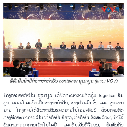
ພິທີ​ເລີ່ມ​ລົງ​ມື​ກໍ່​ສ້າງ​ທ່າ​ກຳ​ປັ່ນ container ລຽນ​ຈຽວ (ພາບ: VOV)
ໂຄງ​ການ​ທ່າ​ກຳ​ປັ່ນ ​ລຽນ​ຈຽວ ໄດ້​ພັດ​ທະ​ນາ​ຕາມ​ທິດ​ກຸ່ມ logistics ສົມ​
ບູນ, ລວມ​ມີ ​ລະ​ບົບເດີ່ນ​ສາງທ່າກຳປັ່ນ, ສາງ​ເກັບ-ຂົນ​ສົ່ງ ແລະ ສູນ​ແຈກ​
ຢາຍ. ໂຄງ​ການ​ໄດ້ຮັບ​ການ​ຜັນ​ຂະ​ຫຍາຍ​ໃນ​​ໄລ​ຍະສິບ​ປີ, ດ້ວຍ​ການ​ທິດ​
ທາງ​ພັ​ດ​ທະ​ນາ​ກາຍ​ເປັນ “​ທ່າ​ກຳ​ປັ່ນ​ສີ​ຂຽວ, ທ່າ​ກຳ​ປັ່ນ​ອັດ​ສະ​ລິ​ຍະ”, ນຳ​ໃຊ້​
ບັນ​ດາ​ມາດ​ຕະ​ການ​ເຕັກ​ໂນ​ໂລ​ຢີ ແລະຫັນ​ເປັນ​ດີ​ຈີ​ຕອນ, ຕິດ​ພັນ​ກັບ