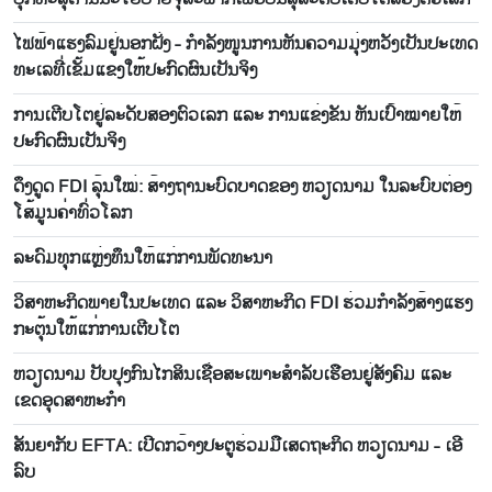
ໄຟ​ຟ້າ​ແຮງ​ລົມ​ຢູ່​ນອກ​ຝັ່ງ - ກຳ​ລັງ​ໜູນການ​ຫັນ​ຄວາມ​ມຸ່ງ​ຫວັງ​ເປັນປະ​ເທດ​
ທະ​ເລ​ທີ່​ເຂັ້ມ​ແຂງ​ໃຫ້​ປະ​ກົດ​ຜົນ​ເປັນ​ຈິງ
ການ​ເຕີ​ບ​ໂຕ​ຢູ່​ລະ​ດັບ​ສອງ​ຕົວ​ເລກ ແລະ ການ​ແຂ່ງ​ຂັນ ​ຫັ​ນ​ເປົ້າ​ໝາຍ​ໃຫ້​
ປະ​ກົດ​ຜົນ​ເປັນ​ຈິງ
ດຶງ​ດູດ FDI ລຸ້ນ​ໃໝ່: ສ້າງ​ຖາ​ນະ​ບົດ​ບາດຂອງ ຫວຽດ​ນາມ ໃນ​ລະ​ບົບ​​ຕ່ອງ​
ໂສ້ມູນ​ຄ່າ​ທົ່ວ​ໂລກ
ລະ​ດົມ​ທຸກ​ແຫຼ່ງ​ທຶນ​ໃຫ້ແກ່​ການ​ພັດ​ທະ​ນາ
ວິ​ສາ​ຫະ​ກິດພາຍ​ໃນ​ປະ​ເທດ ແລະ ວິ​ສາ​ຫະ​ກິດ FDI ຮ່ວມ​ກຳ​ລັງ​ສ້າງ​ແຮງ​
ກະຕຸ້ນໃຫ້​ແກ່​ການ​ເຕີບ​ໂຕ
ຫວຽດ​ນາມ ​ປັບ​ປຸງ​ກົນ​ໄກ​ສິນ​ເຊື່ອ​ສະ​ເພາະ​​ສຳລັບ​ເຮືອນ​ຢູ່​ສັງ​ຄົມ ແລະ
ເຂດ​ອຸດ​ສາ​ຫະ​ກຳ
ສັນ​ຍາ​ກັບ EFTA: ເປີດ​ກວ້າງ​ປະ​ຕູ​ຮ່ວມ​ມື​ເສດ​ຖະ​ກິດ ຫວຽດ​ນາມ - ເອີ​
ລົບ