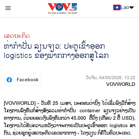
Nhảy đến nội dung
Lao
Menu trang chủ tiếng Lào
menu phụ tiếng Lào
ເສດຖະກິດ
ທ່າກຳ​ປັ່ນ ​ລຽນ​ຈຽວ: ປະ​ຕູ​ເຂົ້າ​ອອກ​
logistics ຂອງ​​ພາກ​ກາງ​ອອກ​ສູ່​ໂລກ
ວັນຈັນ, 04/05/2026, 13:22
Facebook
VOVWORLD
[VOVWORLD] - ວັນ​ທີ 25 ເມ​ສາ, ນະ​ຄອນ​ດ່າ​ນັ້ງ ໄດ້​ເລີ່ມ​ລົງ​ມື​ກໍ່​ສ້າງ​
ໂຄງ​ການ​ລົງ​ທຶນ​ກໍ່​ສ້າງ​ສັງ​ລວມ​ທ່າ​ກຳ​ປັ່ນ container ລຽນ​ຈຽວຢ່າງ​ເປັນ​
ທາງ​ການ, ດ້​ວຍຍອດ​ເງິນ​ລົງ​ທຶນກວ່າ 45.000 ຕື້ດົ່ງ (ເກືອບ 2 ຕື້ USD).
ໂຄງ​ການ​ໄດ້​ຮັບ​ຄວາມ​ຫວັງວ່າ​ຈະ​ກາຍ​ເປັນ​ປະ​ຕູ​ເຂົ້າ​ອອກ logistics ສາ​
ກົນ, ຊ່ວຍ​ຊຸກ​ຍູ້​ເສດ​ຖະ​ກິດ​ເຂດພາກ​ກາງ - ໄຕ​ງວຽນ ​ກໍ່​ຄື​ໃນ​ທົ່ວ​ປະ​ເທດ.