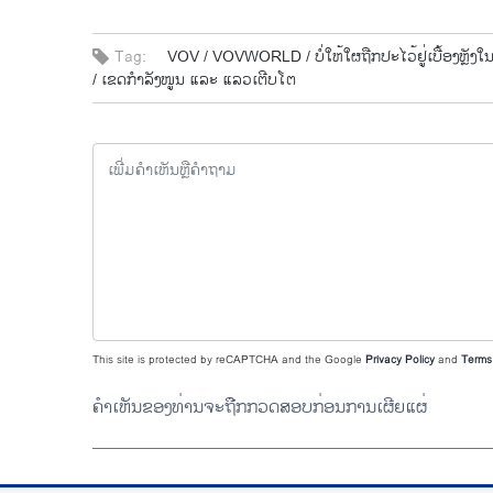
Tag:
VOV /
VOVWORLD /
ບໍ່​ໃຫ້​ໃຜ​ຖືກ​ປະ​ໄວ້​ຢູ່​ເບື້ອງຫຼັງ​
/
ເຂດ​ກຳ​ລັງ​ໜູນ ແລະ ແລວ​ເຕີບ​ໂຕ
This site is protected by reCAPTCHA and the Google
Privacy Policy
and
Terms 
ຄຳເຫັນຂອງທ່ານຈະຖືກກວດສອບກ່ອນການເຜີຍແຜ່