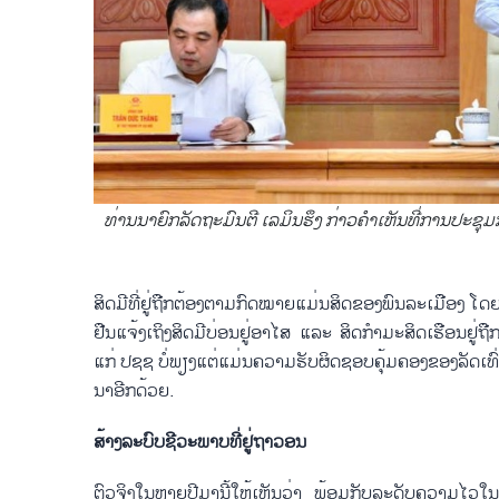
ທ່ານນາຍົກລັດຖະມົນຕີ ເລມິນຮຶງ ກ່າວ​ຄຳ​ເຫັນທີ່ການປະຊຸມ
ສິດ​ມີທີ່​ຢູ່​ຖືກ​ຕ້ອງ​ຕາມ​ກົດ​ໝາຍແມ່ນ​ສິດ​ຂອງ​ພົນ​ລະ​ເມືອງ ໂ
ຢືນ​ແຈ້ງເຖິງ​ສິດ​ມີ​ບ່ອ​ນ​ຢູ່​ອາ​ໄສ ແລະ ສິດ​ກຳ​ມະ​ສິດ​ເຮືອນ​ຢູ່​
ແກ່ ປ​ຊ​ຊ ບໍ່​ພຽງ​ແຕ່​ແມ່ນ​ຄວາມ​ຮັບ​ຜິດ​ຊອບ​ຄຸ້ມ​ຄອງຂອງລັດ​ເທົ່າ​ນ
ນາ​ອີກ​ດ້ວຍ.
ສ້າງລະ​ບົບ​ຊີ​ວະ​ພາບ​ທີ່​ຢູ່​ຖາ​ວອນ
ຕົວ​ຈິງ​ໃນຫຼາຍ​ປີ​ມານີ້​ໃຫ້​ເຫັນ​ວ່າ ພ້ອມ​ກັບ​ລະ​ດັບ​ຄວາມ​ໄວ