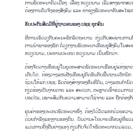
ການ​ພັດ​ທະ​ນາ​ຕົວ​ເມືອງ. ເລື່ອງ ຫວຽດ​ນາມ ເລີ່ມ​ສ້າງ​ພາ​ກ​ສ່ວນ
ຕ້ອງ​ການ​ຕົວ​ຈິງ​ຂອງ​ສັ​ງ​ຄົມ ແລະ ທ່າ​ອ່ຽງ​ພັດ​ທະ​ນາ​ທັນ​ສະ​ໄໝ​ກ
ຮັບ​ປະ​ກັນສິດ​ມີ​ທີ່​ຢູ່​ຖາ​ວອນ​ຂອງ ປ​ຊ​ຊ ທຸກ​ຄົນ
ທີ່​ການ​ເຮັດ​ວຽກັບ​​ຄະ​ນະ​ພັກ​ລັດ​ຖະ​ບານ ກ່ຽວ​ກັບ​ສະ​ພາບ​ການ​
ການ​ນຳ​ພາ​ຂອງ​ພັກ ຕໍ່​ວຽກ​ງານ​ພັດ​ທະ​ນາ​ເຮືອນ​ຢູ່​ສັງ​ຄົມ​ໃນ​ສະ
ຫວຽດ​ນາມ, ປະ​ທານ​ປະ​ເທດ ຫວຽດ​ນາມ ເນັ້ນ​ໜັກ​ວ່າ:
ຕ້ອງຈັດ​ວາງ​ເຮືອນ​ຢູ່​ໃນ​ຍຸດ​ທະ​ສາດ​ພັດ​ທະ​ນາ​ເຮືອນ​ຢູ່​ແຫ່ງ
ເຕີບ​ໂຕ. ຕ້ອງວາງ​ແຜນ​ຜັງ​ເຮືອນ​ຢູ່​ຕິດ​ພັນ​ກັບ​ພື້ນ​ຖານ​ເຕັກ​ນິ
ຖ້ວນ​ໃຫ້​ແກ່ ປ​ຊ​ຊ. ລັດ​ຕ້ອງ​ສ​້າງກອງ​ທຶນ​ທີ່​ດິນ, ວາງ​ແຜນ​ກຳ​ນ
ກ່ຽວ​ຂ້ອງ​ເປັນ​ງ່າຍ​ດາຍ ແລະ ສະ​ດວກ, ຕະຫຼາດ​ເຂົ້າ​ຮ່ວມ​ການກໍ່​ສ
ປອດ​ໄພ, ເໝາະ​ສົມ​ກັບ​ຄວາມ​ສາມ​າດ​ໃຊ້​ຈ່າຍ ແລະ ຖືກ​ຕ້ອງ​ກັບ​ເປົ
ຄຸນ​ຄ່າ​ຂອງ​ປະ​ເທດພັດ​ທະ​ນາ​ໜຶ່ງ ຕ້ອງ​ໄດ້​ວັດ​ແທກ​ດ້ວຍ​ຄວາມ​ສາ​
ດ້ວຍ​ກຳ​ລັງ​ແຮງ​ງານ​ຂອງ​ຕົນ. ບັນ​ດາ​ນະ​ໂຍ​ບາຍ​ເຮືອນ​ຢູ່​ທີ່ພວ​ມ
ແມ່ນ​ການ​ຢັ້ງ​ຢືນ​ຢ່າງ​ແຮງ ກ່ຽວ​ກັບ​ຈິດ​ໃຈ​ພັດ​ທະ​ນາ​ກວມ​ລວມ, ຖື​ມ