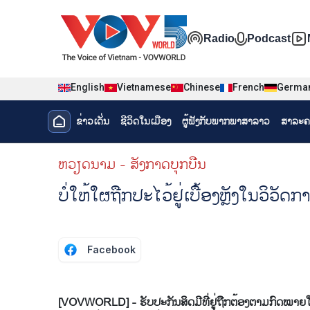
Nhảy đến nội dung
Đa phương t
Radio
Podcast
English
Vietnamese
Chinese
French
Germa
Menu trang chủ tiếng Lào
ຂ່າວເດັ່ນ
ຊີ​ວິດ​ໃນ​ເມືອງ
ຜູ້​ຟັງ​ກັບ​ພາກ​ພາ​ສາ​ລາວ
ສາລະຄ
menu phụ tiếng Lào
ຫວຽດ​ນາມ - ສັງ​ກາດ​ບຸກ​ບືນ
ບໍ່​ໃຫ້​ໃຜ​ຖືກ​ປະ​ໄວ້​ຢູ່​ເບື້ອງຫຼັງ​ໃນ​ວິ​ວັດ​ກ
Facebook
[VOVWORLD] - ຮັບ​ປະ​ກັນ​ສິດ​ມີທີ່​ຢູ່​ຖືກ​ຕ້ອງ​ຕາມ​ກົດ​ໝາຍໃ