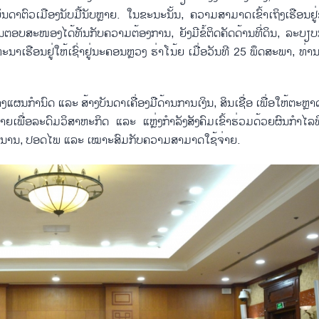
​ບັນ​ດາ​ຕົວ​ເມືອງ​ນັບ​ມື້​ນັບຫຼາຍ. ໃນ​ຂະ​ນະ​ນັ້ນ, ຄວາມ​ສາ​ມາດເຂົ້າເຖິງ​​ເຮືອນ​ຢ
​ທັນ​ຕອບ​ສະ​ໜອງ​ໄດ້​ທັນ​ກັບ​ຄວາມ​ຕ້ອງ​ການ, ຍັງ​ມີ​ຂໍ້​ຕິດ​ຄັດ​ດ້ານ​ທີ່​ດິນ, ລະ​ບຽບ
ະ​ນາ​ເຮືອນ​ຢູ່​ໃຫ້​ເຊົ່າ​ຢູ່​ນະ​ຄອນຫຼວງ ຮ່າ​ໂນ້ຍ​ ເມື່ອ​ວັນ​ທີ 25 ພຶດ​ສະ​ພາ, ທ່ານ
​ກຳ​ນົດ ແລະ ​ສ້າງບັນ​ດາ​ເຄື່ອງ​ມື​ດ້ານ​ການ​ເງິນ, ສິນ​ເຊື່ອ ເພື່ອ​ໃຫ້​ຕະຫຼາດ
ພື່ອ​ລະ​ດົມ​ວິສາ​ຫະ​ກິດ ແລະ ແຫຼ່ງ​ກຳ​ລັງ​ສັງ​ຄົມເຂົ້າ​ຮ່ວມ​ດ້ວຍຜົນ​ກຳ​ໄລ​
 ຍາວ​ນານ, ປອດ​ໄພ ແລະ ເໝາະ​ສົມ​ກັບ​ຄວາມ​ສ​າ​ມາດ​ໃຊ້​ຈ່າຍ.