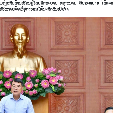
ງ​ຄົມ​ກ່ຽວ​ກັບ​ດ້ານ​ເຮືອນ​ຢູ່​ໂດຍ​ລັດ​ຖະ​ບານ ຫວຽດ​ນາມ ຜັນ​ຂະ​ຫຍາຍ ໄດ້ສະ​ແດ
ວິ​ວັດ​ການ​ສ້າງ​ທີ່​ຢູ່​ຖາ​ວອນໃຫ້​ປະ​ກົດ​ຜົນ​ເປັນ​ຈິງ.