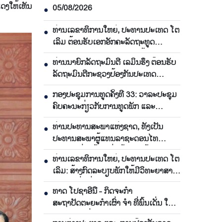
ງ​ໃຫ້​ເຫັນ​
05/08/2026
●
ທ່ານເລຂາທິການໃຫຍ່, ປະທານປະເທດ ໂຕ
●
ເລິມ ຕ້ອນຮັບເອກອັກຄະລັດຖະທູດ
ມາເລເຊຍ ປະຈຳ ຫວຽດນາມ ສິ້ນສຸດອາຍຸ
ທ່ານນາຍົກລັດຖະມົນຕີ ເລມິນຮຶງ ຕ້ອນຮັບ
●
ການປະຕິບັດງານ
ລັດຖະມົນຕີກະຊວງປ້ອງກັນປະເທດ
ມາເລເຊຍ
ກອງປະຊຸມການທູດຄັ້ງທີ 33: ວາລະປະຊຸມ
●
ຄົບຄະນະກ່ຽວກັບການທູດພັກ ແລະ
ການທູດປະຊາຊົນ
ທ່ານປະທານສະພາແຫ່ງຊາດ, ທັງເປັນ
●
ປະທານສະພາຜູ້ແທນລາຊະດອນໄທ
ມາຮອດ ຮ່າໂນ້ຍ, ເລີ່ມຕົ້ນການຢ້ຽມຢາມ
ທ່ານເລຂາທິການໃຫຍ່, ປະທານປະເທດ ໂຕ
●
ຫວຽດນາມ ຢ່າງເປັນທາງການ
ເລິມ: ສ້າງກົດລະບຽບພັກໃຫ້ມີວິທະຍາສາດ,
ປະຕິບັດຢ່າງງ່າຍດາຍ ແລະ ມີກຳລັງຊີວິດ
ທາດ ໂປຊາອີນື - ກິດຈະກຳ
●
ຍາວນານ
ສະຖາປັດຕະຍະກຳເຜົ່າ ຈຳ ທີ່ພົ້ນເດັ່ນ ໃນ
ແຂວງ ເລິມດົ່ງ