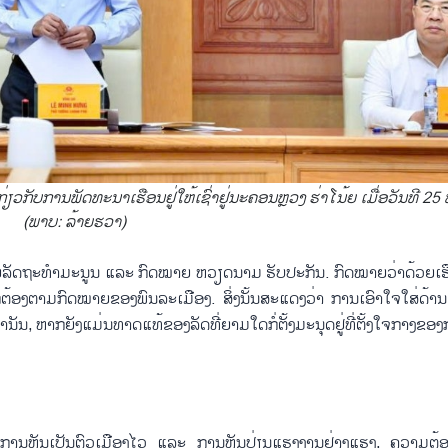
ກ່ຽວກັບການພັດທະນາເຮືອນຢູ່ໃຫ້ເຊົ່າຢູ່ນະຄອນຫຼວງ ຮ່າໂນ້ຍ ເມື່ອວັນທີ 2
(ພາບ: ລ້າຍ​ຮ​ວາ)
ດຍ​ລັດ​ຖະ​ທຳ​ມະ​ນູນ ແລະ ກົດໝາຍ ຫວຽດ​ນາມ ຮັບ​ປະ​ກັນ. ກົດ​ໝາຍ​ວ່າ​ດ້ວຍ​ເຮືອນ​ຢູ
ຖືກ​ຕ້ອງ​ຕາມ​ກົດ​ໝາຍ​ຂອງ​ພົນ​ລະ​ເມືອງ. ສິ່ງນັ້ນ​ສະ​ແດງວ່າ ການ​ເອົາ​ໃຈ​ໃສ່​ດ້ານເຮ
ັນ, ຫາກ​ຍັງ​ແມ່ນ​ທາດ​ແທ້​ຂອງ​ລັດ​ທີ່​ຍາມ​ໃດ​ກໍ່​ຕັ້ງ​ມະ​ນຸດ​ຢູ່​ທີ່​ຕັ້ງ​ໃຈ​ກາງ​ຂອງ
​ໃນ​ການ​ຫັນ​ເປັນ​ຕົວ​ເມືອງ​ໄວ ແລະ ການ​ຫັນ​ປ່ຽນ​ແຮງ​ງານ​ຢ່າ​ງ​ແຮງ, ຄວາມ​ຕ້ອ