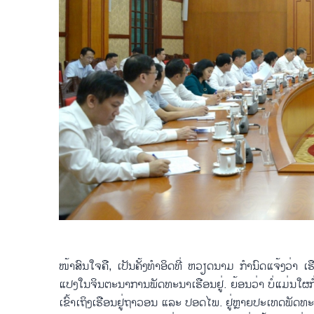
ໜ້າ​ສົນ​ໃຈ​ຄື, ເປັນ​ຄັ້ງ​ທຳ​ອິດ​ທີ່ ຫວຽດ​ນາມ ກຳ​ນົດ​ແຈ້ງວ່າ ເຮື
ແປງ​ໃນ​ຈິນ​ຕະ​ນາ​ການ​ພັດ​ທະ​ນາ​ເຮືອນ​ຢູ່. ຍ້ອນ​ວ່າ ບໍ່​ແມ່ນ​ໃຜ​ກ
ເຂົ້າເຖິງ​ເຮືອນ​ຢູ່​ຖາ​ວອນ ແລະ ປອດ​ໄພ. ຢູ່ຫຼາຍ​ປະ​ເ​ທດ​ພັດ​ທະ​ນາ