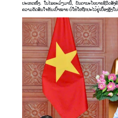
ປະ​ເທດ​ໜຶ່ງ. ໃນ​ໄລ​ຍະ​ມໍ່ໆ​ມານີ້, ບັນ​ດາ​ນະ​ໂຍ​ບາຍ​ຊີ​ວິດ​ສັ
ຄວາມ​ຕັດ​ສິນ​ໃຈ​ຫັນ​ເປົ້າ​ໝາຍ ບໍ່​ໃຫ້​ໃຜ​ຖືກ​ປະ​ໄວ້​ຢູ່​ເບື້ອງຫຼັງ​ໃນ​