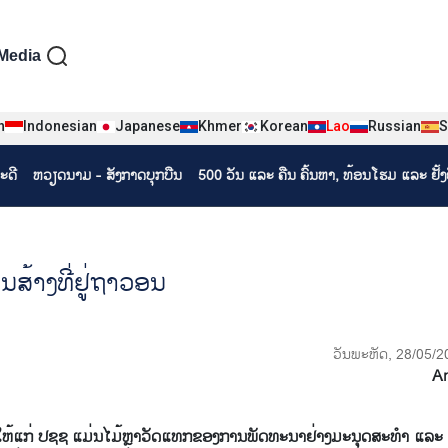
iện tiếng Lào
Media
n
Indonesian
Japanese
Khmer
Korean
Lao
Russian
S
ະດີ
ຫວຽດ​ນາມ - ສັງ​ກາດ​ບຸກ​ບືນ
500 ວັນ ແລະ ຄືນ ຄົ້ນຫາ, ທ້ອນໂຮມ ແລະ ຢັ້
ານ​ສ້າງ​ທີ່​ຢູ່​ຖາ​ວອນ
ວັນພະຫັດ, 28/05/2
A
ຫ້​ແກ່ ປ​ຊ​ຊ ແມ່ນ​ໄມ້​ຫຼາວັດ​ແທກ​ຂອງ​ການ​ພັດ​ທະ​ນາ​ຢ່າງ​ມະ​ນຸດ​ສະ​ທຳ ແລະ ຍ