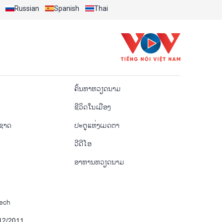
Russian
Spanish
Thai
o
ຄົ້ນຫາຫວຽດນາມ
ຊີ​ວິດ​ໃນ​ເມືອງ
ຳຊາດ
ປະຕູແຫ່ງເມດຕາ
ວີດີໂອ
ອາຫານຫວຽດນາມ
Tech
12/2011