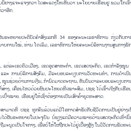
ນີ້​ຢ່າງ​ແຈະ​ແຈ້ງ​ກ່​ວາ ໄດ້ສະແດງໃຫ້​ເຫັນ​ວ່າ ນະ​ໂຍ​ບາຍ​ເຮືອນ​ຢູ່ ​ພວມ​ໃກ້ເຂົ້
່​ວາ​ອີກ.
ຜັນ​ຂະ​ຫຍາຍ​ປະ​ຕິ​ບັດ​ຄຳ​ສັ່ງ​ເລກ​ທີ 34 ຂອງ​ຄະ​ນະ​ເລ​ຂາທິການ ກ່ຽວ​ກັບ​ການ​ເ
​ພາບ​ການ​ໃໝ່, ທ່ານ ໂຕ​ເລິມ, ເລ​ຂາ​ທິ​ການ​ໃຫ່​ຍ​ຄະ​ນະ​ບໍ​ລິ​ຫານ​ງານ​ສູນ​ກາງ​ພັ
​ຊາດ, ແຕ່​ລະ​ເຂດ​ຕົວ​ເມືອງ, ເຂດ​ອຸດ​ສາ​ຫະ​ກຳ, ເຂດ​ເສດ​ຖະ​ກິດ, ເຂດ​ກຳ​ລັງ​ໜ
ກ ແລະ ການ​ບໍ​ລິ​ການ​ສັງ​ຄົມ, ມີ​ລະ​ບອບ​ລະ​ບຽບ​ການ​ວັດ​ທະ​ນ​ທຳ, ການ​ດຳ​ເນີນ​ຊີ
ົດ, ໜູນ​ຊ່ວຍ​ດ້ານ​ການ​ເງິນ, ​ກຳ​ນົດມາດ​ຕະ​ຖານ, ຫັນ​ບັນ​ດາ​ລະ​ບອບ​ລະ​ບຽບ​ການ​ບໍ
້າງ, ເຄື​່ອນ​ໄຫວ​ດ້ວຍ​ຜົນ​ປະ​ໂຫຍດ​ທີ່​ເໝາະ​ສົມ, ປ​ຊ​ຊ ໄດ້​ເຂົ້າເຖິງ​ກັບ​ເຮືອນ
້າ​ໝາຍ. ເຮືອນ​ຢູ່​ໃຫ້​ເຊົ່າ​ຕ້ອງ​ກາຍ​ເປັນ​ເສົາ​ຄ້ຳ​ຍຸດ​ທະ​ສາດ.
ມາດ​ທີ່ ປ​ຊ​ຊ ທຸກ​ຄົນ​ລ້ວນ​ແຕ່​ມີ​ໂອ​ກາດ​ສຳ​ພັດ​ກັບ​ຊີ​ວິດ​ການ​ເປັນ​ຢູ່​ຢ່າງ​ເປ
ໄດ້​ຜັນ​ຂະ​ຫຍາຍ​ໃນ​ປະ​ຈຸ​ບັນ ບໍ່​ພຽງ​ແຕ່​ມີ​ຄວາມ​ໝາຍ​ດ້ານ​ເສດ​ຖະ​ກິດ​ເທົ່າ​ນັ
ະ​ນຸດ​ເປັນ​ໃຈ​ກາງ, ເພື່ອບໍ່​ໃຫ້​ໃຜ​ຖືກ​ປະ​ໄວ້​ຢູ່​ເບື້ອງຫຼັງ ໃນ​ວິ​ວັດ​ການ​ພັດ​ທະ​