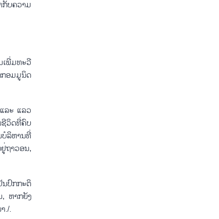
າ​ກັບ​ຄວາມ​
ພີ່ມ​ທະ​ວີ​
ກ​ກອມ​ມູ​ນິດ
ູນ ແລະ ແລວ​
​ວິດທີ່​ຄົບ​
​ລິ​ຫານ​ທີ່​
​ຢູ່​ຖາ​ວອນ,
ັນ​ປົກ​ກະ​ຕິ
້ນ, ຫາກ​ຍັງ​
ນາ./.