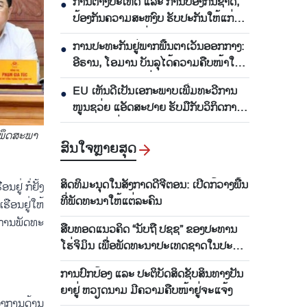
ການ​ຕ່າງ​ປະ​ເທດ ແລະ ການ​ປ້ອງ​ກັນ​ຊາດ, ​
●
ປ້ອງ​ກັນ​ຄວາມ​ສະ​ຫງົບ ຮັ​ບ​ປະ​ກັນ​ໃຫ້​ແກ່​
ການ​ພັດ​ທະ​ນາ, ເຊື່ອມ​ໂຍງຂອງ ຫວຽດ​ນາມ
ການ​ປະ​ທະ​ກັນ​ຢູ່​ພາກ​ພື້ນ​ຕາ​ເວັນ​ອອກ​ກາງ:
●
ອີ​ຣານ, ໂອ​ມານ ​ບັນ​ລຸ​ໄດ້​ຄວາມ​ຄືບ​ໜ້າ​ໃນ​
ການ​ເຈ​ລະ​ຈາ​ເປີດ​ຊ່ອງ​ແຄບ​ທະ​ເລ
EU ເຫັນ​ດີ​ເປັນ​ເອ​ກະ​ພາບ​ເພີ່ມ​ທະ​ວີ​ການ​
●
Hormuz ຄືນ​ໃໝ່
ໜູນ​ຊວ່ຍ​ ແອັດ​ສະ​ປາຍ​ ຮັບ​ມື​ກັບ​ວິ​ກິດ​ການ​
ອົ​ບ​ພະ​ຍົບຢູ່ Ceuta
5 ພຶດສະພາ
ສົນ​ໃຈ​ຫຼາຍ​ສຸດ
ສິດ​ທິ​ມະ​ນຸດ​ໃນ​ສັງ​ກາດ​ດີ​ຈີ​ຕອນ: ເປີດ​ກ້​ວາງ​ພື້ນ​
່ ກໍ່​ຢັ້ງ​
ທີ່​ພັດ​ທະ​ນາ​ໃຫ້​ແຕ່​ລະ​ຄົນ
ືອນ​ຢູ່​ໃຫ້​
​ການ​ພັດ​ທະ​
ສືບ​ທອດ​ແນວ​ຄິດ “ນັບ​ຖື ປ​ຊ​ຊ” ຂອງ​ປະ​ທານ
ໂຮ່​ຈິ​ມິນ ເພື່ອ​ພັດ​ທະ​ນາ​ປະ​ເທດ​ຊ​າດ​ໃນ​ປະ​ຈຸ​
ບັນ
ການ​ປົກປ້ອງ ແລະ​ ປະ​ຕິ​ບັດ​ສິດຊັບສິນ​ທາງ​​ປັນ​
ຍາຢ​ູ່ ຫວຽດ​ນາມ ມີ​ຄ​ວາມ​ຄືບ​ໜ້າ​ຢູ່​ຈະ​ແຈ້ງ
ງ​ການ​ດ້ານ​