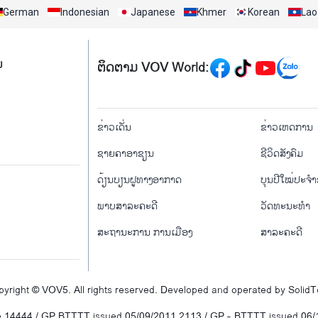
German
Indonesian
Japanese
Khmer
Korean
Lao
Mạng xã hội
ມ
ຕິດຕາມ VOV World:
menu footer tiếng Là
ຂ່າວເດັ່ນ
ຂ່າວເຫດການ
ຊາຍຄາອາຊຽນ
ຊີ​ວິດ​ສັງ​ຄົມ
ດ້ຽນບຽນ​ຝູທາງ​ອາກາດ
ບຸນປີໃໝ່ປະຈ
ພາບສາລະຄະດີ
ວັດທະນະທໍາ
ສະຖານະການ ການເມືອງ
ສາລະຄະດີ
yright © VOV5. All rights reserved. Developed and operated by Solid
e 14444 / GP BTTTT issued 05/09/2011 2113 / GP - BTTTT issued 06/