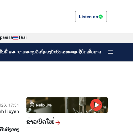
Listen on
panish
Thai
ງຢືນຊື່ ແລະ ນາມສະກຸນອັດຖິຂອງນັກຮົບເສຍສະຫຼະຊີວິດເພື່ອຊາດ
026, 17:31
nh Huyen
ຂ່າວ/ບົດ​ໃໝ່
ືນ​ຍົງ​ຂອງ​