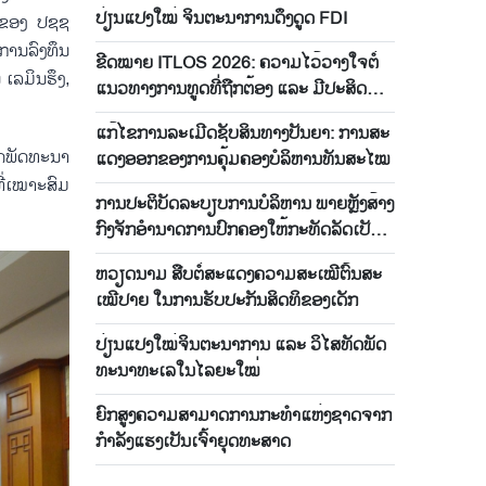
ປ່ຽນແປງໃໝ່ ຈິນຕະນາການດຶງດູດ FDI
ູ່​ຂອງ ປ​ຊ​ຊ
​ການ​ລົງ​ທຶນ
ຂີດ​ໝາຍ ITLOS 2026: ຄວາມ​ໄວ້​ວາງ​ໃຈຕໍ່​
 ເລ​ມິນ​ຮຶງ,
ແນວ​ທາງ​ການ​ທູດ​ທີ່​ຖືກ​ຕ້ອງ ແລະ ມີ​ປະ​ສິດ​ທິ​
ຜົນ
ແກ້​ໄຂ​ການ​ລະ​ເມີດ​ຊັບ​ສິນ​ທາງ​​ປັນ​ຍາ: ການ​ສະ​
​ພັດ​ທະ​ນາ​
ແດງ​ອອກຂອງ​ການ​ຄຸ້ມຄອງບໍ​ລິ​ຫານ​ທັນ​ສະ​ໄໝ
ທີ່ເໝາະ​ສົມ
ການ​ປະ​ຕິ​ບັດ​ລະ​ບຽບ​ການ​ບໍ​ລິ​ຫານ ​ພາຍຫຼັງ​ສ້າງ​
ກົງ​ຈັກ​ອຳ​ນາດ​ການ​ປົກ​ຄອງ​ໃຫ້​ກະ​ທັດ​ລັດ​ເປັນ​
ເວ​ລາ 1 ປີ
ຫວຽດ​ນາມ ສືບ​ຕໍ່​ສະ​ແດງ​ຄວາມ​ສະ​ເໝີ​ຕົ້ນ​ສະ​
ເໝີ​ປາຍ ​ໃນ​ການ​ຮັບ​ປະ​ກັນ​ສິດ​ທິ​ຂອງ​ເດັກ​
ປ່ຽນ​ແປງ​ໃໝ່​ຈິນ​ຕະ​ນາ​ການ ແລະ ວິ​ໄສ​ທັດ​ພັດ​
ທະ​ນາ​ທະ​ເລ​ໃນ​ໄລ​ຍະ​ໃໝ່
ຍົກ​ສູງ​ຄວາມ​ສາ​ມາດ​ການ​ກະ​ທຳ​ແຫ່ງ​ຊາດ​ຈາກ​
ກຳ​ລັງ​ແຮງ​ເປັນ​ເຈົ້າ​ຍຸດ​ທະ​ສາດ