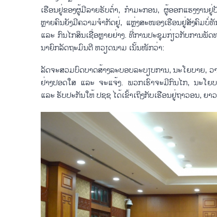
ເຮືອນ​ຢູ່​ຂອງ​ຜູ້​ມີ​ລາຍ​ຮັບ​ຕ່ຳ, ກຳ​ມະ​ກອນ, ຜູ້​ອອກ​ແຮງ​ງານ​ຢູ່
ຫຼາຍ​ຄົນຍັງ​ມີ​ຄວາມ​ຈຳ​ກັດ​ຢູ່, ແຫຼ່ງ​ສະ​ໜອງ​ເຮືອນ​ຢູ່​ສັງ​ຄົມ​ບໍ່
ແລະ ກົນ​ໄກ​ສິ​ນ​ເຊື່ອຫຼາຍ​ຢ່າງ. ທີ່​ການ​ປະ​ຊຸມ​ກ່ຽວ​ກັບ​ການ​ພັດ​ທ
ນາ​ຍົກ​ລັດ​ຖະ​ມົນ​ຕີ ຫວຽດ​ນາມ ເນັ້ນ​ໜັກ​ວ່າ:
ລັດຈະ​ສວມ​ບົດ​ບາດ​ສ້າງ​ລະ​ບອບ​ລະ​ບຽບ​ການ, ນະ​ໂຍ​ບາຍ, ວາງ​ແຜນ
ຢ່າງ​ປອດ​ໃສ ແລະ ຈະ​ແຈ້ງ. ພວກ​ເຮົາ​ຈະ​ມີ​ກົນ​ໄກ, ນະ​ໂຍ​ບາຍ​ເ
ແລະ ຮັບ​ປະ​ກັນ​ໃຫ້ ປ​ຊ​ຊ ໄດ້​ເຂົ້າເຖິງກັບ​ເຮືອນ​ຢູ່​ຖາ​ວອນ,