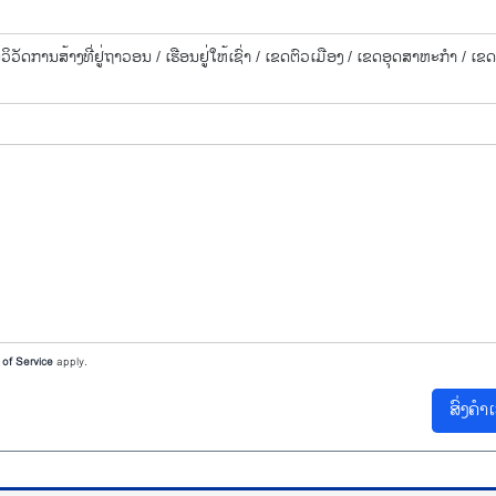
ໃນ​ວິ​ວັດ​ການ​ສ້າງ​ທີ່​ຢູ່​ຖາ​ວອນ /
ເຮືອນ​ຢູ່​ໃຫ້​ເຊົ່າ​ /
ເຂດ​ຕົວ​ເມືອງ /
ເຂດ​ອຸດ​ສາ​ຫະ​ກຳ /
ເຂດ
of Service
apply.
ສົ່ງຄຳ