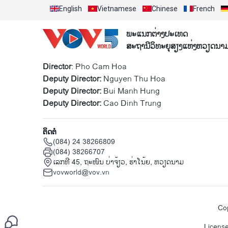
English
Vietnamese
Chinese
French
ພະແນກຕ່າງປະເທດ
ສະຖານີວິທະຍຸສຽງແຫ່ງຫວຽດນາ
Director
: Pho Cam Hoa
Deputy Director:
Nguyen Thu Hoa
Deputy Director:
Bui Manh Hung
Deputy Director:
Cao Dinh Trung
ຕິດຕໍ່
(084) 24 38266809
(084) 38266707
ເລກທີ 45, ຖະໜົນ ບ່າ​ຈ້ຽວ, ຮ່າ​ໂນ້ຍ, ຫວຽດນາມ
vovworld@vov.vn
Cop
Licens