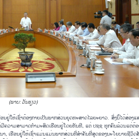
(ພາບ: ວັນ​ຮຽວ)
ອນ​ຢູ່​ໃຫ້​ເຊົ່າ​ຕ້ອງ​ກາຍ​ເປັນ​ພາກ​ສ່ວນ​ຍຸດ​ທະ​ສາດ​ໄລຍະຍາວ. ສິ່ງນິ້​ໄດ້​ສ່ອງ​ແ
ໍ່​ມີ​ຄວາມ​ສາ​ມາດ​ກຳ​ມະ​ສິດ​ເຮືອນ​ຢູ່​ໂດຍ​ທັນ​ທີ, ແຕ່ ປ​ຊ​ຊ ທຸກ​ຄົນ​ລ້ວນ​ແຕ່​ຕ້ອ
, ເຮືອນ​ຢູ່ໃຫ້​ເຊົ່າ​ແມ່ນ​ແມ່ນ​ພາກ​ສ່ວນ​ທີ່​ສຳ​ຄັນ​ທີ່​ສຸດ​ຂອງ​ນະ​ໂຍ​ບາຍ​ຊີ​ວິດ