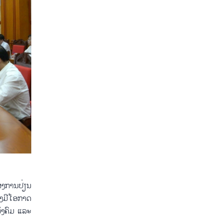
ສງ​ການ​ປ່ຽນ​
ງ​ມີ​ໂອ​ກາດ​
​ສັງ​ຄົມ ແລະ