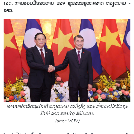
ເສດ, ການ​ຮ່ວມ​ມື​ຮອບ​ດ້ານ ແລະ ຫຸ້ນ​ສ່ວນ​ຍຸດ​ທະ​ສາດ ຫວຽດ​ນາມ -
ລາວ.
ທ່ານ​ນາ​ຍົກ​ລັດ​ຖະ​ມົນ​ຕີ ຫວຽດ​ນາມ ເລ​ມິງ​ຮຶງ ແລະ ທ່ານ​ນາ​ຍົກ​ລັດ​ຖະ​
ມົນ​ຕີ ລາວ ສອນ​ໄຊ​ ສີ​ພັນ​ດອນ
(ພາບ: VOV)