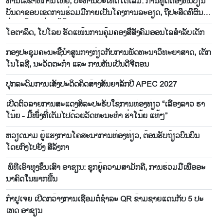
ທ່ານ​ເລ​ຂາ​ທິ​ການ​ໃຫຍ່, ປະ​ທານ​ປະ​ເທດ​ໂຕ​ເລິມ: ການ​ທູດ​ຕ້ອງ​ຫັນ​ປ່ຽນ​
ບັນ​ດາ​ຂອບ​ເຂດ​ການ​ຮ່ວມ​ມື​ກາຍ​ເປັນ​ໂຄງ​ການ​ລະ​ອຽດ​, ຖື​ປະ​ສິດ​ທິ​ຜົນ​
ຢ່າງ​ແທ້​ຈິງ​ແມ່ນ​ໄມ້ຫຼ້າ​ວັດ​ແທກ
ໂອ​ຕາ​ລິດ, ໂປ​ໂລຍ ຮັດ​ແໜ້ນ​ການ​ຄຸ້ມ​ຄອງ​ສື່​ສັງ​ຄົມ​ອອນ​ໄລ​ສຳ​ລັບ​ເດັກ
ກອງປະຊຸມຄະນະຊີ້ນຳສູນກາງກ່ຽວກັບການພັດທະນາວິທະຍາສາດ, ເຕັກ
ໂນໂລຊີ, ນະວັດຕະກຳ ແລະ ການຫັນເປັນດີຈີຕອນ
ປຸກ​ລະ​ດົມ​ການ​ເສັງ​ປະ​ດິດ​ຄິດ​ສ້າງສັນ​ຍາ​ລັກ​ປີ APEC 2027
ເປີດ​ຕົວ​ລາຍ​ການ​ສະ​ແດງ​ສິ​ລະ​ປະ​ຮັບ​ໃຊ້​ການ​ທ່ອງ​ທ່ຽວ “ເລື່ອງ​ລາວ ຮ່າ​
ໂນ້ຍ - ມື້​ໜຶ່ງ​ທີ່​ເຕັມ​ໄປ​ດ້ວຍ​ວັດ​ທະ​ນະ​ທໍ​າ ຮ່າ​ໂນ້ຍ ແທ້ໆ”
ຫວຽດ​ນາມ ຍູ້​ແຮງ​ການ​ໂຄ​ສະ​ນາ​ການ​ທ່ອງ​ທ່ຽວ, ຕ້ອນ​ຮັບ​ຖ້ຽວ​ບິນ​ບິນ​
ໂດຍ​ກົງ​ໄປ​ຍັງ ສີ​ລັງ​ກາ
ພິ​ທີ​ເອົາ​ທຸງ​ຂຶ້ນ​ເສົາ ອາ​ຊຽນ: ຊຸກ​ຍູ້​ຄວາມ​ສາ​ມັ​ກ​ຄີ, ການ​ຮ່ວມ​ມື​ເພື່ອ​ອະ​
ນາ​ຄົດ​ໃນ​ພາກ​ພື້ນ
ກຳ​ປູ​ເຈຍ ​ເປີດກວ້າງ​ການ​ເຊື່ອມ​ຕໍ່​ຊຳ​ລະ QR ຂ້າມ​ຊາຍ​ແດນ​ກັບ 5 ປະ​
ເທດ ອາ​ຊຽນ