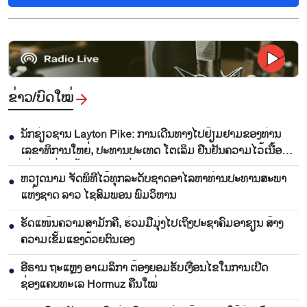
ຂ່າວ/ບົດ​ໃໝ່
ນັກຊ່ຽວຊານ Layton Pike: ການເດີນທາງໄປຢ້ຽມຢາມຂອງທ່ານ
●
ເລຂາທິການໃຫຍ່, ປະທານປະເທດ ໂຕເລິມ ຢືນຢັນຄວາມໄວ້ເນື້ອ
ເຊື່ອໃຈທີ່ນັບມື້ນັບສູງລະຫວ່າງ ຫວຽດນາມ ແລະ ອົດສະຕາລີ
ຫວຽດນາມ ຈັດພິທີໄວ້ທຸກລະດັບຊາດອາໄລຫາທ່ານປະທານສະພາ
●
ແຫ່ງຊາດ ລາວ ໄຊສົມພອນ ພົມວິຫານ
ຮັດແໜ້ນຄວາມສາມັກຄີ, ຮ່ວມມືມຸ່ງໄປເຖິງປະຊາຄົມອາຊຽນ ສ້າງ
●
ຄວາມເຂັ້ມແຂງດ້ວຍຕົນເອງ
ອີຣານ ຖະແຫຼງ ອາເມລິກາ ຕ້ອງຍອມຮັບເງື່ອນໄຂໃນການເປີດ
●
ຊ່ອງແຄບທະເລ Hormuz ຄືນໃໝ່