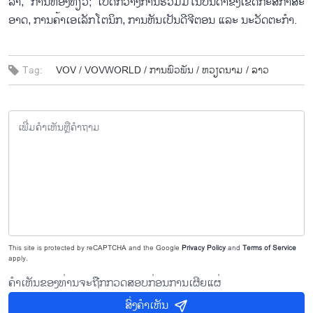
ລາ, ການ​ທ່ອງ​ທ່ຽວ; ເປີດກວ້າງ​ການ​ຮ່ວມ​ມື​ໃນ​ບັນ​ດາ​ຂົງ​ເຂດ​ກະ​ສິ​ກຳ​ສະ​
ອາດ, ການ​ຄ້າ​ເອ​ເລັກ​ໂຕ​ນິກ, ກາ​ນ​ຫັນ​ເປັນ​ດີ​ຈີ​ຕອນ ແລະ ນະ​ວັດ​ຕະ​ກຳ.
Tag:
VOV /
VOVWORLD /
ກາ​ນ​ພົວ​ພັນ /
ຫວຽດ​ນາມ /
ລາວ
This site is protected by reCAPTCHA and the Google
Privacy Policy
and
Terms of Service
apply.
ຄຳເຫັນຂອງທ່ານຈະຖືກກວດສອບກ່ອນການເຜີຍແຜ່
ສົ່ງຄຳເຫັນ