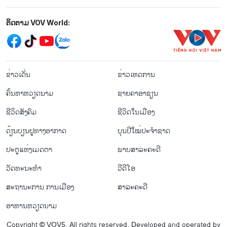
Mạng xã hội
ຕິດຕາມ VOV World:
menu footer tiếng Lào
ຂ່າວເດັ່ນ
ຂ່າວເຫດການ
ຄົ້ນຫາຫວຽດນາມ
ຊາຍຄາອາຊຽນ
ຊີ​ວິດ​ສັງ​ຄົມ
ຊີ​ວິດ​ໃນ​ເມືອງ
ດ້ຽນບຽນ​ຝູທາງ​ອາກາດ
ບຸນປີໃໝ່ປະຈຳຊາດ
ປະຕູແຫ່ງເມດຕາ
ພາບສາລະຄະດີ
ວັດທະນະທໍາ
ວີດີໂອ
ສະຖານະການ ການເມືອງ
ສາລະຄະດີ
ອາຫານຫວຽດນາມ
Copyright © VOV5. All rights reserved. Developed and operated by