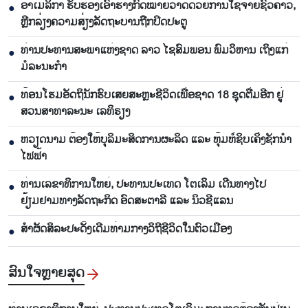
ອາເມລິກາ ຮັບຮອງເອົາຮ່າງກົດໝາຍວ່າດດ້ວຍການໃຊ້ຈ່າຍຊົ່ວຄາວ,
●
ຫຼີກລ່ຽງຄວາມສ່ຽງລັດຖະບານຖືກປິດປະຕູ
ທ່ານປະທານສະພາແຫ່ງຊາດ ລາວ ໄຊສົມພອນ ພົມວິຫານ ເຖິງແກ່
●
ມໍລະນະກຳ
ທ້ອນໂຮມອັດຖິນັກຮົບເສຍສະຫຼະຊີວິດເພື່ອຊາດ 18 ຊຸດຕື່ມອີກ ຢູ່
●
ສວນສາທາລະນະ ເລທິຣຽງ
ຫວຽດນາມ ຕ້ອງໃຫ້ບຸລິມະສິດການຜະລິດ ແລະ ຫຸ້ມຫໍ່ຊິບເຄິ່ງຊັກນຳ
●
ໄຟຟ້າ
ທ່ານເລຂາທິການໃຫຍ່, ປະທານປະເທດ ໂຕເລິມ ເດີນທາງໄປ
●
ຢ້ຽມຢາມທາງລັດຖະກິດ ອົດສະຕາລີ ແລະ ນິວຊີແລນ
ສຳຜັດສິລະປະດັ້ງເດີມທ່າມກາງວິຖີຊີວິດໃນຕົວເມືອງ
●
ສົນ​ໃຈ​ຫຼາຍ​ສຸດ