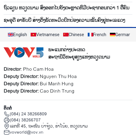
ຖົ່ວ​ລຽນ ຫວຽດ​ນາມ ສົ່ງ​ອອກ​ໄປ​ຍັງ​ຕະຫຼາດ​ທີ່​ມີ​ປະ​ຊາ​ກອນກວ່າ 1 ຕື້​ຄົນ
ຊະອຸດີ ອາຣັບບີ ສ້າງຕັ້ງພັດທະມິດປົກປ້ອງຄວາມໝັ້ນຄົງຢູ່ທະເລແດງ
English
Vietnamese
Chinese
French
German
ພະແນກຕ່າງປະເທດ
ສະຖານີວິທະຍຸສຽງແຫ່ງຫວຽດນາມ
Director
: Pho Cam Hoa
Deputy Director:
Nguyen Thu Hoa
Deputy Director:
Bui Manh Hung
Deputy Director:
Cao Dinh Trung
ຕິດຕໍ່
(084) 24 38266809
(084) 38266707
ເລກທີ 45, ຖະໜົນ ບ່າ​ຈ້ຽວ, ຮ່າ​ໂນ້ຍ, ຫວຽດນາມ
vovworld@vov.vn