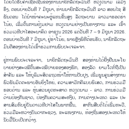
ໂດຍ​ໄດ້​ຮັບ​ຄຳ​ເຊື້ອ​ເຊີນ​ຂອງ​ທ່ານ​ນາ​ຍົກ​ລັດ​ຖະ​ມົນ​ຕີ ຫວຽດ​ນາມ ເລ​ມິງ​
ຮຶງ, ຕອນ​ບ່າຍ​ວັນ​ທີ 7 ມິ​ຖຸ​ນາ, ທ່ານ​ນາ​ຍົກ​ລັດ​ຖະ​ມົນ​ຕີ ລາວ ສອນ​ໄຊ​ ສີ​
ພັນ​ດອນ ໄດ້​ນຳ​ໜ້າ​ຄະ​ນະ​ຜູ້​ແທນ​ຂັ້ນ​ສູງ ລັດ​ຖະ​ບານ ລາວ​ມາຮອດ​ຮ່າ​
ໂນ້ຍ, ເລີ່ມ​ຕົ້ນ​ການ​ຢ້ຽມ​ຢາມ ຫວຽດ​ນາມ​ຢ່າງ​ເປັນ​ທາງ​ການ ແລະ ເຂົ້າ​
ຮ່ວມ​ເວ​ທີ​ປາ​ໄສ​ອະ​ນາ​ຄົດ ອາ​ຊຽນ 2026 ແຕ່​ວັນ​ທີ 7 – 9 ມິ​ຖຸ​ນາ 2026.
ຕອນ​ບ່າຍ​ວັນ​ທີ 7 ມິ​ຖຸ​ນາ, ຢູ່​ຮ່າ​ໂນ້ຍ, ພາຍຫຼັງ​ພິ​ທີ​ຕ້ອນ​ຮັບ, ​ນາ​ຍົກ​ລັດ​ຖະ​
ມົນ​ຕີ​ສອງ​ທ່ານ​ໄດ້​ເຂົ້າ​ຮ່ວມ​ການ​ພົບ​ປະ​ເຈ​ລະ​ຈາ.
ຢູ່​ການ​ພົບ​ປະ​ເຈ​ລະ​ຈາ, ນາ​ຍົກ​ລັດ​ຖ​ະ​ມົນ​ຕີ ສອງ​ທ່ານ​ໄດ້​ຢັ້ງ​ຢືນ​ນະ​ໂຍ​
ບາຍ​ຢ່າງ​ສະ​ເໝີ​ຕົ້ນ​ສະ​ເໝີ​ປາຍ​ຂອງ​ສອງ​ພັກ, ສອງ​ລັດ ຍາມ​ໃດ​ກໍ່​ຖື​ເປັນ​
ສຳ​ຄັນ ແລະ ໃຫ້​ບຸ​ລິ​ມະ​ສິດ​ແຖວ​ໜ້າ​ໃຫ້​ການ​ປັບ​ປຸງ, ເພີ່ມ​ພູນ​ຄູ​ນ​ສ້າງ​ການ​
ພົວ​ພັນ​ມິດ​ຕະ​ພາບ​ອັນ​ຍິ່ງ​ໃຫຍ່, ຄວາມ​ສາ​ມັກ​ຄີ​ແບບ​ພິ​ເສດ, ການ​ຮ່ວມ​ມື​
ຮອບ​ດ້ານ ແລະ ຫຸ້ນ​ສ່ວນ​ຍຸດ​ທະ​ສາດ ຫວຽດ​ນາມ - ລາວ. ການ​ຮ່ວມ​ມື​
ດ້ານ​ປ້ອງ​ກັນ​ຊາດ, ປ້ອງ​ກັນ​ຄວາມ​ສະ​ຫງົບ, ການ​ຕ່າງ​ປະ​ເທດ ແລະ ປະ​
ສານ​ສົມ​ທົບ​ຢູ່​ບັນ​ດາ​ເວ​ທີປາ​ໄສ​ໃນ​ພາກ​ພື້ນ, ສາ​ກົນ​ສືບ​ຕໍ່​ໄດ້​ເພີ່​ມ​ທະ​ວີ,
ຮ່ວມ​ມື​ລະ​ຫວ່າງ​ບັນ​ດາກະ​ຊວງ, ຂະ​ແໜງ​ການ, ທ້ອງ​ຖິ່ນ​ສອງ​ປະ​ເທດ​ໃຫ້​
ນັບ​ມື້​ນັບ​ເປີດກວ້າງ.