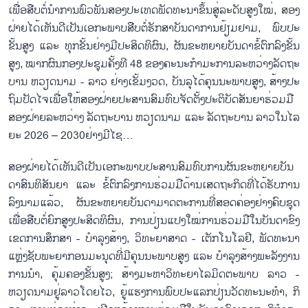
ເພື່ອ​ສືບ​ຕໍ່​ນຳ​ການ​ພົວ​ພັນ​ສອງ​ປະ​ເທດ​ພັດ​ທະ​ນາ​ຂຶ້ນ​ສູ່​ລະ​ດັບ​ສູງ​ໃໝ່, ສອ​ງ​
ຝ່າຍ​ໄດ້​ເຫັນ​ດີ​ເປັນ​ເອ​ກະ​ພາບ​ສືບ​ຕໍ່​ຮັກ​ສາ​ບັນ​ດາ​ການ​ຢ້ຽມ​ຢາມ, ພົບ​ປະ​
ຂັ້ນ​ສູງ ແລະ ທຸກ​ຂັ້ນ​ຢ່າງ​ມີ​ປະ​ສິດ​ທິ​ຜົນ, ຜັນ​ຂະ​ຫຍາຍ​ບັນ​ດາ​ຂໍ້​ຕົກ​ລົງ​ຂັ້ນ​
ສູງ​, ໝາກ​ຜົນ​ກອງ​ປະ​ຊຸມ​ຄັ້ງ​ທີ 48 ຂອງ​ຄະ​ນ​ະ​ກຳ​ມະ​ການ​ລະ​ຫວ່າງ​ລັດ​ຖະ​
ບານ ຫວຽດ​ນາມ - ລາວ ຢ່າງ​ເຂັ້ມ​ງວດ, ບັນ​ລຸ​ໄດ້​ຄຸນ​ນະ​ພາບ​ສູງ, ສ້າງ​ປະ​
ຖົມ​ປັດ​ໄຈ​ເພື່ອ​ໃຫ້​ສອງ​ຝ່າຍ​ປະ​ສານ​ສົມ​ທົບ​ຈັດ​ຕັ້ງ​ປະ​ຕິ​ບັດ​​ສັນ​ຍ​າ​ຮ່ວມ​ມື​
ສອງ​ຝ່າຍ​ລະ​ຫວ່າງ ລັດ​ຖະ​ບານ ຫວຽດ​ນາມ ແລະ ລັດ​ຖະ​ບານ ລາວ​ໃນ​ໄລ​
ຍະ 2026 – 2030ຢ່າງ​ມີ​ໄຊ…
ສອງ​ຝ່າຍ​ໄດ້​ເຫັນ​ດີ​ເປັນ​ເອ​ກະ​ພາບ​ປະ​ສາ​ນ​ສົມ​ທົບ​ການ​ຜັນ​ຂະ​ຫຍາຍ​ບັນ​
ດາ​ສົນ​ທິ​ສັນ​ຍາ ແລະ ຂໍ້​ຕົກ​ລົງ​ການ​ຮ່ວ​ມ​ມື​ດ້ານ​ເສດ​ຖະ​ກິດ​ທີ່​ໄດ້​ຮັບ​ການ​
ລົງ​ນາມ​ແລ້ວ, ຜັນ​ຂະ​ຫຍາຍ​ບັນ​ດາ​ມາດ​ຕະ​ການ​ທີ່​ສອດ​ຄ່ອງ​ຢ່າງ​ຄົບ​ຊຸດ​
ເພື່ອ​ສືບ​ຕໍ່​ຍົກ​ສູງ​ປະ​ສິດ​ທິ​ຜົນ, ການ​ປ່ຽນ​ແປງ​ໃໝ່​ການ​ຮ່ວມ​ມື​ໃນ​ບັນ​ດາ​ຂົງ​
ເຂດ​ການ​ສຶກ​ສາ - ບຳລຸງ​ສ້າງ, ວິ​ທະ​ຍາ​ສາດ - ເຕັກ​ໂນ​ໂລ​ຢີ, ພັດ​ທະ​ນາ​
ແຫຼ່ງ​ຊັບ​ພະ​ຍາ​ກອນ​ມະ​ນຸດ​ທີ່​ມີ​ຄຸນ​ນະ​ພາ​ບ​ສູງ ແລະ ບຳ​ລຸງ​ສ້າງ​ພະ​ລັງ​ງານ​
ການ​ນຳ, ຄຸ້ມ​ຄອງ​ຂັ້ນ​ສູງ; ສ້າງ​ມະ​ຫາ​ວິ​ທະ​ຍາ​ໄລ​ມິດ​ຕະ​ພາບ ລາວ -
ຫວຽດ​ນາມ​ຢູ່​ລາວ​ໂດຍ​ໄວ, ຍູ້​ແຮງ​ການ​ພົບ​ປະ​ແລກ​ປ່ຽນ​ວັດ​ທະ​ນະ​ທຳ, ກິ​