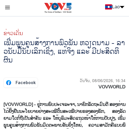
Nhảy đến nội dung
Lao
Menu trang chủ tiếng Lào
menu phụ tiếng Lào
ຂ່າວເດັ່ນ
ເພີ່ມ​ພູນ​ຄູນ​ສ້າງ​ການ​ພົວ​ພັນ ຫວຽດ​ນາມ - ລາ​
ວ​ນັບ​ມື້​ນັບ​ເລິກ​ເຊິ່ງ, ແທ້​ຈິງ ແລະ ມີ​ປະ​ສິດ​ທິ​
ຜົນ
ວັນຈັນ, 08/06/2026, 16:34
Facebook
VOVWORLD
[VOVWORLD] - ຢູ່​ການ​ພົບ​ປະ​ເຈ​ລະ​ຈາ, ນາ​ຍົກ​ລັດ​ຖ​ະ​ມົນ​ຕີ ສອງ​ທ່ານ​
ໄດ້​ຢັ້ງ​ຢືນ​ນະ​ໂຍ​ບາຍ​ຢ່າງ​ສະ​ເໝີ​ຕົ້ນ​ສະ​ເໝີ​ປາຍ​ຂອງ​ສອງ​ພັກ, ສອງ​ລັດ
ຍາມ​ໃດ​ກໍ່​ຖື​ເປັນ​ສຳ​ຄັນ ແລະ ໃຫ້​ບຸ​ລິ​ມະ​ສິດ​ແຖວ​ໜ້າ​ໃຫ້​ການ​ປັບ​ປຸງ, ເພີ່ມ​
ພູນ​ຄູ​ນ​ສ້າງ​ການ​ພົວ​ພັນ​ມິດ​ຕະ​ພາບ​ອັນ​ຍິ່ງ​ໃຫຍ່, ຄວາມ​ສາ​ມັກ​ຄີ​ແບບ​ພິ​