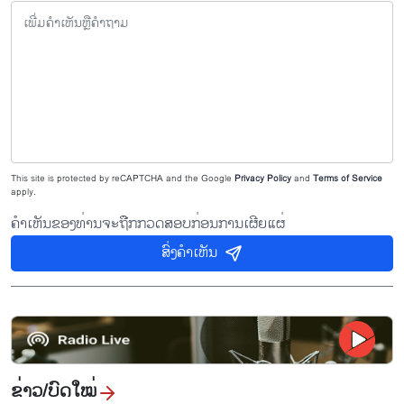
This site is protected by reCAPTCHA and the Google
Privacy Policy
and
Terms of Service
apply.
ຄຳເຫັນຂອງທ່ານຈະຖືກກວດສອບກ່ອນການເຜີຍແຜ່
ສົ່ງຄຳເຫັນ
ຂ່າວ/ບົດ​ໃໝ່