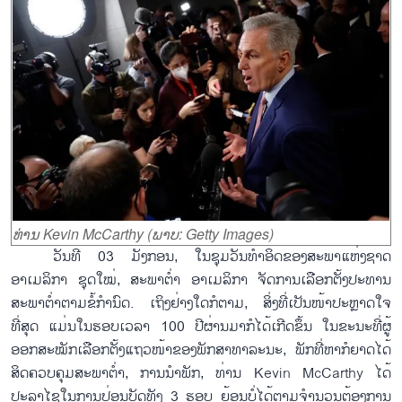
ທ່ານ Kevin McCarthy (ພາບ: Getty Images)
ວັນທີ 03 ມັງກອນ, ໃນຊຸມວັນທຳອິດຂອງສະພາແຫ່ງຊາດ
ອາເມລິກາ ຊຸດໃໝ່, ສະພາຕ່ຳ ອາເມລິກາ ຈັດການເລືອກຕັ້ງປະທານ
ສະພາຕ່ຳຕາມຂໍ້ກຳນົດ. ເຖິງຢ່າງໃດກໍຕາມ, ສິ່ງທີ່ເປັນໜ້າປະຫຼາດໃຈ
ທີ່ສຸດ ແມ່ນໃນຮອບເວລາ 100 ປີຜ່ານມາກໍໄດ້ເກີດຂຶ້ນ ໃນຂະນະທີ່ຜູ້
ອອກສະໝັກເລືອກຕັ້ງແຖວໜ້າຂອງພັກສາທາລະນະ, ພັກທີ່ຫາກໍຍາດໄດ້
ສິດຄວບຄຸມສະພາຕ່ຳ, ການນຳພັກ, ທ່ານ Kevin McCarthy ໄດ້
ປະລາໄຊໃນການປ່ອນບັດທັງ 3 ຮອບ ຍ້ອນບໍ່ໄດ້ຕາມຈຳນວນຕ້ອງການ