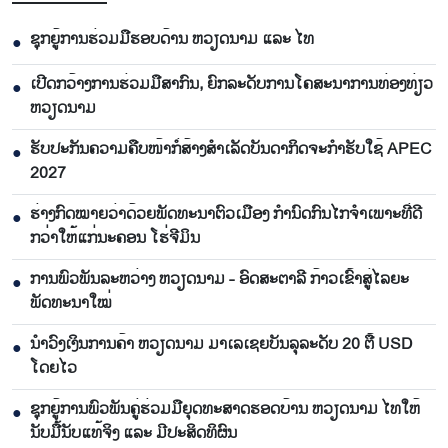
ຊຸກຍູ້ການຮ່ວມມືຮອບດ້ານ ຫວຽດນາມ ແລະ ໄທ
●
ເປີດກວ້າງການຮ່ວມມືສາກົນ, ຍົກລະດັບການໂຄສະນາການທ່ອງທ່ຽວ
●
ຫວຽດນາມ
ຮັບປະກັນຄວາມຄືບໜ້າກໍ່ສ້າງສຳເລັດບັນດາກິດຈະກຳຮັບໃຊ້ APEC
●
2027
ຮ່າງກົດໝາຍວ່າດ້ວຍພັດທະນາຕົວເມືອງ ກຳນົດກົນໄກຈຳເພາະທີ່ດີ
●
ກວ່າໃຫ້ແກ່ນະຄອນ ໂຮ່ຈີມິນ
ການພົວພັນລະຫວ່າງ ຫວຽດນາມ - ອົດສະຕາລີ ກ້າວເຂົ້າສູ່ໄລຍະ
●
ພັດທະນາໃໝ່
ນຳ​ວົງ​ເງິນ​ການ​ຄ້າ ຫວຽດ​ນາມ ມາ​ເລ​ເຊຍ​ບັນ​ລຸ​ລະ​ດັບ 20 ຕື້ USD
●
ໂດຍ​ໄວ
ຊຸກ​ຍູ້​ການ​ພົວ​ພັນ​ຄູ່​ຮ່ວມ​ມື​ຍຸດ​ທະ​ສາດ​ຮອດ​ບ້ານ ຫວຽດ​ນາມ ໄທ​ໃຫ້​
●
ນັບ​ມື້​ນັບ​ແທ້​ຈິງ ແລະ ມີ​ປະ​ສິດ​ທິ​ຜົນ