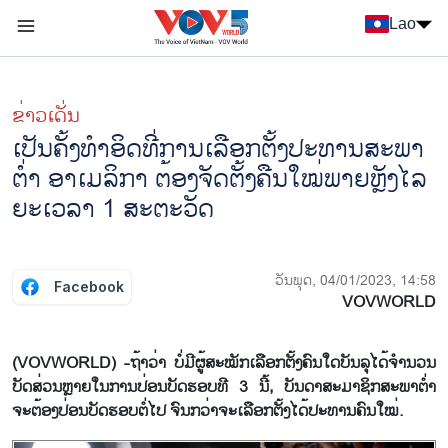
Nhảy đến nội dung
Lao
Menu trang chủ tiếng Lào
menu phụ tiếng Lào
ຂ່າວເດັ່ນ
ເປັນ​ຄັ້ງ​ທຳ​ອິດ​ທີ່ການ​ເລືອກ​ຕັ້ງ​ປະ​ທານ​ສະ​ພາ​
ຕ່ຳ ອາ​ເມ​ລິ​ກາ ​ຕ້ອງ​ຈັດ​ຕັ້ງ​ຄືນໃໝ່ພາຍຫຼັງ​ໄລ​
ຍະ​ເວ​ລາ 1 ສະ​ຕະ​ວັດ
ວັນພຸດ, 04/01/2023, 14:58
Facebook
VOVWORLD
(VOVWORLD) -ຖ້າວ່າ ບໍ່ມີຜູ້ສະໝັກເລືອກຕັ້ງຄົນໃດບັນລຸໄດ້ຈຳນວນ
ບັດສ່ວນຫຼາຍໃນການປ່ອນບັດຮອບທີ 3 ນີ້, ບັນດາສະມາຊິກສະພາຕ່ຳ
ຈະຕ້ອງປ່ອນບັດຮອບຕໍ່ໄປ ຈົນກວ່າຈະເລືອກຕັ້ງໄດ້ປະທານຄົນໃໝ່.