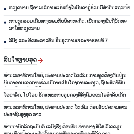
ຫ​ວຽດ​ນາມ ຖື​ອາ​ເມ​ລິ​ການ​ແມ່ນ​ໜຶ່ງ​ໃນ​ບັນ​ດາ​ຄູ່​ຮ່ວມ​ມື​ສຳ​ຄັນ​ແຖວ​ໜ້າ
●
ການ​ທູດ​ຮ່ວມ​ເດີນ​ທາງ​ພ້ອມກັບ​ວິ​ສາ​ຫະ​ກ​ິດ, ເປີດກວ້າງ​ພື້ນ​ຖີ່​ພັດ​ທະ​
●
ນາ​ໃຫ້​ຫວຽດ​ນາມ
ລີ​ບັງ ແລະ ອິດ​ສະ​ລາ​ແອັນ ສິ້ນ​ສຸດ​ການ​ເຈ​ລະ​ຈາ​ຮອບ​ທີ 7
●
ສົນ​ໃຈ​ຫຼາຍ​ສຸດ
ທ່ານ​ເລ​ຂາ​ທິ​ການ​ໃຫຍ່, ປະ​ທານ​ປະ​ເທດ​ໂຕ​ເລິມ: ການ​ທູດ​ຕ້ອງ​ຫັນ​ປ່ຽນ​
ບັນ​ດາ​ຂອບ​ເຂດ​ການ​ຮ່ວມ​ມື​ກາຍ​ເປັນ​ໂຄງ​ການ​ລະ​ອຽດ​, ຖື​ປະ​ສິດ​ທິ​ຜົນ​
ຢ່າງ​ແທ້​ຈິງ​ແມ່ນ​ໄມ້ຫຼ້າ​ວັດ​ແທກ
ໂອ​ຕາ​ລິດ, ໂປ​ໂລຍ ຮັດ​ແໜ້ນ​ການ​ຄຸ້ມ​ຄອງ​ສື່​ສັງ​ຄົມ​ອອນ​ໄລ​ສຳ​ລັບ​ເດັກ
ທ່ານເລຂາທິການໃຫຍ່, ປະທານປະເທດ ໂຕເລິມ ຕ້ອນຮັບປະທານສານ
ປະຊາຊົນສູງສຸດ ລາວ
​ທ່ານນາ​ຍົກ​ລັດ​ຖະ​ມົນ​ຕີ ເລ​ມິງ​ຮຶງ ຕ້ອນ​ຮັບ ​​ທ່ານນາງ ສີ​​ໃສ ລື​ເດ​ດ​ມູນ​