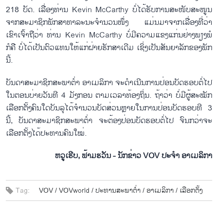
218 ບັດ. ເລື່ອງທ່ານ Kevin McCarthy ບໍ່ໄດ້ຮັບການສະໜັບສະໜູນ
ຈາກສະມາຊິກພັກສາທາລະນະຈຳນວນໜຶ່ງ ແມ່ນມາຈາກເລື່ອງທີ່ວ່າ
ເຂົາເຈົ້າຖືວ່າ ທ່ານ Kevin McCarthy ບໍ່ມີຄວາມແຂງແກ່ນຢ່າງພຽງພໍ
ກໍຄື ບໍ່ໄດ້ເປັນຕົວແທນໃຫ້ແກ່ຝ່າຍຮັກສາເດີມ ເຊິ່ງເປັນສັນຍາລັກຂອງພັກ
ນີ້.
ບັນດາສະມາຊິກສະພາຕ່ຳ ອາເມລິກາ ຈະດຳເນີນການປ່ອນບັດຮອບຕໍ່ໄປ
ໃນຕອນບ່າຍວັນທີ 4 ມັງກອນ ຕາມເວລາທ້ອງຖິ່ນ. ຖ້າວ່າ ບໍ່ມີຜູ້ສະໝັກ
ເລືອກຕັ້ງຄົນໃດບັນລຸໄດ້ຈຳນວນບັດສ່ວນຫຼາຍໃນການປ່ອນບັດຮອບທີ 3
ນີ້, ບັນດາສະມາຊິກສະພາຕ່ຳ ຈະຕ້ອງປ່ອນບັດຮອບຕໍ່ໄປ ຈົນກວ່າຈະ
ເລືອກຕັ້ງໄດ້ປະທານຄົນໃໝ່.
ຫວູເຮີບ, ຟ້າມຮວັນ - ນັກຂ່າວ VOV ປະຈຳ ອາເມລິກາ
Tag:
VOV /
VOVworld /
ປະ​ທານ​ສະ​ພາ​ຕ່ຳ /
ອາ​ເມ​ລິ​ກາ /
ເລືອກ​ຕັ້ງ