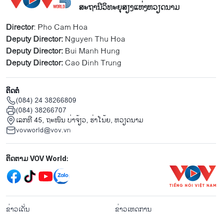
ສະຖານີວິທະຍຸສຽງແຫ່ງຫວຽດນາມ
Director
: Pho Cam Hoa
Deputy Director:
Nguyen Thu Hoa
Deputy Director:
Bui Manh Hung
Deputy Director:
Cao Dinh Trung
ຕິດຕໍ່
(084) 24 38266809
(084) 38266707
ເລກທີ 45, ຖະໜົນ ບ່າ​ຈ້ຽວ, ຮ່າ​ໂນ້ຍ, ຫວຽດນາມ
vovworld@vov.vn
Mạng xã hội
ຕິດຕາມ VOV World:
menu footer tiếng Lào
ຂ່າວເດັ່ນ
ຂ່າວເຫດການ