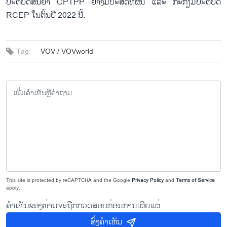
ປະຕິບັດສັນຍາ CPTPP ຢ່າງມີປະສິດທິຜົນ ແລະ ກະກຽມປະຕິບັດ
RCEP ໃນຕົ້ນປີ 2022 ນີ້.
Tag:
VOV /
VOVworld
This site is protected by reCAPTCHA and the Google
Privacy Policy
and
Terms of Service
apply.
ຄຳເຫັນຂອງທ່ານຈະຖືກກວດສອບກ່ອນການເຜີຍແຜ່
ສົ່ງຄຳເຫັນ