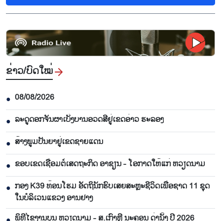
ຂ່າວ/ບົດ​ໃໝ່
08/08/2026
●
ລະດູດອກຈັນຜາເບັ່ງບານອວດສີຢູ່ເຂດອ່າວ ຮະລອງ
●
ສ້າງພູມປັນຍາຢູ່ເຂດຊາຍແດນ
●
ຂອບເຂດເຊື່ອມຕໍ່ເສດຖະກິດ ອາຊຽນ - ໂອກາດໃຫ້ແກ່ ຫວຽດນາມ
●
ກອງ K39 ທ້ອນໂຮມ ອັດຖິນັກຮົບເສຍສະຫຼະຊີວິດເພື່ອຊາດ 11 ຊຸດ
●
ໃນບໍລິເວນແຂວງ ອານຢາງ
ພິທີໄຂງານບຸນ ຫວຽດນາມ - ສ.ເກົາຫຼີ ນະຄອນ ດ່ານັ້ງ ປີ 2026
●