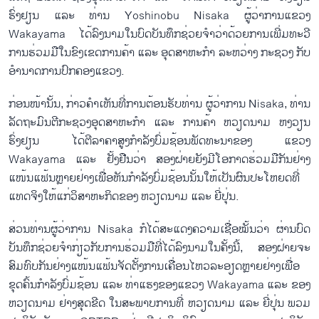
ຮົ່ງຢຽນ ແລະ ທ່ານ Yoshinobu Nisaka ຜູ້ວ່າການແຂວງ
Wakayama ໄດ້ລົງນາມໃນບົດບັນທຶກຊ່ວຍຈຳວ່າດ້ວຍການເພີ່ມທະວີ
ການຮ່ວມມືໃນຂົງເຂດການຄ້າ ແລະ ອຸດສາຫະກຳ ລະຫວ່າງ ກະຊວງ ກັບ
ອຳນາດການປົກຄອງແຂວງ.
ກ່ອນໜ້ານັ້ນ, ກ່າວຄຳເຫັນທີ່ການຕ້ອນຮັບທ່ານ ຜູ້ວ່າການ Nisaka, ທ່ານ
ລັດຖະມົນຕີກະຊວງອຸດສາຫະກຳ ແລະ ການຄ້າ ຫວຽດນາມ ຫງວຽນ
ຮົ່ງຢຽນ ໄດ້ຕີລາຄາສູງກຳລັງບົ່ມຊ້ອນພັດທະນາຂອງ ແຂວງ
Wakayama ແລະ ຢັ້ງຢືນວ່າ ສອງຝ່າຍຍັງມີໂອກາດຮ່ວມມືກັນຢ່າງ
ແໜ້ນແຟ້ນຫຼາຍຢ່າງເພື່ອຫັນກຳລັງບົ່ມຊ້ອນນັ້ນໃຫ້ເປັນຜົນປະໂຫຍດທີ່
ແທດຈິງໃຫ້ແກ່ວິສາຫະກິດຂອງ ຫວຽດນາມ ແລະ ຍີ່ປຸ່ນ.
ສ່ວນທ່ານຜູ້ວ່າການ Nisaka ກໍໄດ້ສະແດງຄວາມເຊື່ອໝັ້ນວ່າ ຜ່ານບົດ
ບັນທຶກຊ່ວຍຈຳກ່ຽວກັບການຮ່ວມມືທີ່ໄດ້ລົງນາມໃນຄັ້ງນີ້, ສອງຝ່າຍຈະ
ສົມທົບກັນຢ່າງແໜ້ນແຟ້ນຈັດຕັ້ງການເຄື່ອນໄຫວລະອຽດຫຼາຍຢ່າງເພື່ອ
ຂຸດຄົ້ນກຳລັງບົ່ມຊ້ອນ ແລະ ທ່າແຮງຂອງແຂວງ Wakayama ແລະ ຂອງ
ຫວຽດນາມ ຢ່າງສຸດຂີດ ໃນສະພາບການທີ່ ຫວຽດນາມ ແລະ ຍີ່ປຸ່ນ ພວມ