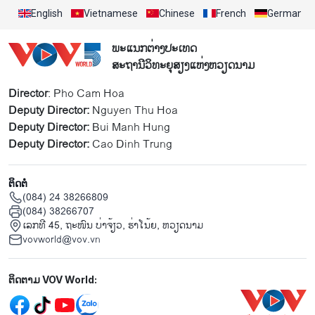
English
Vietnamese
Chinese
French
German
ພະແນກຕ່າງປະເທດ
ສະຖານີວິທະຍຸສຽງແຫ່ງຫວຽດນາມ
Director
: Pho Cam Hoa
Deputy Director:
Nguyen Thu Hoa
Deputy Director:
Bui Manh Hung
Deputy Director:
Cao Dinh Trung
ຕິດຕໍ່
(084) 24 38266809
(084) 38266707
ເລກທີ 45, ຖະໜົນ ບ່າ​ຈ້ຽວ, ຮ່າ​ໂນ້ຍ, ຫວຽດນາມ
vovworld@vov.vn
Mạng xã hội
ຕິດຕາມ VOV World: