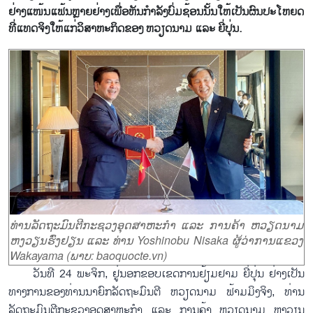
ຢ່າງແໜ້ນແຟ້ນຫຼາຍຢ່າງເພື່ອຫັນກຳລັງບົ່ມຊ້ອນນັ້ນໃຫ້ເປັນຜົນປະໂຫຍດ
ທີ່ແທດຈິງໃຫ້ແກ່ວິສາຫະກິດຂອງ ຫວຽດນາມ ແລະ ຍີ່ປຸ່ນ.
ທ່ານລັດຖະມົນຕີກະຊວງອຸດສາຫະກຳ ແລະ ການຄ້າ ຫວຽດນາມ
ຫງວຽນຮົ່ງຢຽນ ແລະ ທ່ານ Yoshinobu Nisaka ຜູ້ວ່າການແຂວງ
Wakayama (ພາບ: baoquocte.vn)
ວັນທີ 24 ພະຈິກ, ຢູ່ນອກຂອບເຂດການຢ້ຽມຢາມ ຍີ່ປຸ່ນ ຢ່າງເປັນ
ທາງການຂອງທ່ານນາຍົກລັດຖະມົນຕີ ຫວຽດນາມ ຟ້າມມິງຈິງ, ທ່ານ
ລັດຖະມົນຕີກະຊວງອຸດສາຫະກຳ ແລະ ການຄ້າ ຫວຽດນາມ ຫງວຽນ