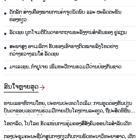
ດັກລັກ ສ້າງເຄື່ອງໝາຍການຄ້າຈຸດນັດພົບ ແລະ ຜະລິດຕະພັນ
●
ທ່ອງທ່ຽວ
ລັດເຊຍ ບຸກໂຈມຕີບັນດາຮາກຖານພະລັງງານສຳຄັນຂອງ ຢູແກຼນ
●
ສະພາສູງ ອາເມລິກາ ຮັບຮອງເອົາຮ່າງກົດໝາຍລົງໂທດຢ່າງ
●
ກວ້າງຂວາງແນໃສ່ ລັດເຊຍ
ມາເລເຊຍ, ກຳປູເຈຍ ເພີ່ມທະວີການຮ່ວມມືດ້ານປ້ອງກັນຊາດ
●
ສົນ​ໃຈ​ຫຼາຍ​ສຸດ
ທ່ານ​ເລ​ຂາ​ທິ​ການ​ໃຫຍ່, ປະ​ທານ​ປະ​ເທດ​ໂຕ​ເລິມ: ການ​ທູດ​ຕ້ອງ​ຫັນ​ປ່ຽນ​
ບັນ​ດາ​ຂອບ​ເຂດ​ການ​ຮ່ວມ​ມື​ກາຍ​ເປັນ​ໂຄງ​ການ​ລະ​ອຽດ​, ຖື​ປະ​ສິດ​ທິ​ຜົນ​
ຢ່າງ​ແທ້​ຈິງ​ແມ່ນ​ໄມ້ຫຼ້າ​ວັດ​ແທກ
ໂອ​ຕາ​ລິດ, ໂປ​ໂລຍ ຮັດ​ແໜ້ນ​ການ​ຄຸ້ມ​ຄອງ​ສື່​ສັງ​ຄົມ​ອອນ​ໄລ​ສຳ​ລັບ​ເດັກ
ກອງປະຊຸມຄະນະຊີ້ນຳສູນກາງກ່ຽວກັບການພັດທະນາວິທະຍາສາດ, ເຕັກ