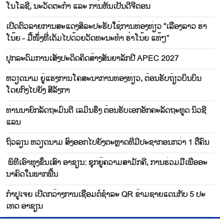
ໂນໂລຊີ, ນະວັດຕະກຳ ແລະ ການຫັນເປັນດີຈີຕອນ
ເປີດ​ຕົວ​ລາຍ​ການ​ສະ​ແດງ​ສິ​ລະ​ປະ​ຮັບ​ໃຊ້​ການ​ທ່ອງ​ທ່ຽວ “ເລື່ອງ​ລາວ ຮ່າ​
ໂນ້ຍ - ມື້​ໜຶ່ງ​ທີ່​ເຕັມ​ໄປ​ດ້ວຍ​ວັດ​ທະ​ນະ​ທໍ​າ ຮ່າ​ໂນ້ຍ ແທ້ໆ”
ປຸກ​ລະ​ດົມ​ການ​ເສັງ​ປະ​ດິດ​ຄິດ​ສ້າງສັນ​ຍາ​ລັກ​ປີ APEC 2027
ຫວຽດ​ນາມ ຍູ້​ແຮງ​ການ​ໂຄ​ສະ​ນາ​ການ​ທ່ອງ​ທ່ຽວ, ຕ້ອນ​ຮັບ​ຖ້ຽວ​ບິນ​ບິນ​
ໂດຍ​ກົງ​ໄປ​ຍັງ ສີ​ລັງ​ກາ
ທ່ານນາຍົກລັດຖະມົນຕີ ເລມິນຮຶງ ຕ້ອນຮັບເອກອັກຄະລັດຖະທູດ ນິວຊີ
ແລນ
ຖົ່ວ​ລຽນ ຫວຽດ​ນາມ ສົ່ງ​ອອກ​ໄປ​ຍັງ​ຕະຫຼາດ​ທີ່​ມີ​ປະ​ຊາ​ກອນກວ່າ 1 ຕື້​ຄົນ
ພິ​ທີ​ເອົາ​ທຸງ​ຂຶ້ນ​ເສົາ ອາ​ຊຽນ: ຊຸກ​ຍູ້​ຄວາມ​ສາ​ມັ​ກ​ຄີ, ການ​ຮ່ວມ​ມື​ເພື່ອ​ອະ​
ນາ​ຄົດ​ໃນ​ພາກ​ພື້ນ
ກຳ​ປູ​ເຈຍ ​ເປີດກວ້າງ​ການ​ເຊື່ອມ​ຕໍ່​ຊຳ​ລະ QR ຂ້າມ​ຊາຍ​ແດນ​ກັບ 5 ປະ​
ເທດ ອາ​ຊຽນ