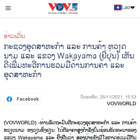
Nhảy đến nội dung
Lao
Menu trang chủ tiếng Lào
menu phụ tiếng Lào
ຂ່າວເດັ່ນ
ກະ​ຊວງ​ອຸ​ດ​ສາ​ຫະ​ກຳ ແລະ ການ​ຄ້າ ຫວຽດ​
ນາມ ​ແລະ ແຂວງ Wakayama (ຍີ່​ປຸ່ນ) ເຫັນ​
ດີ​ເພີ່ມ​ທະ​ວີ​ການ​ຮ່ວມມ​ື​ດ້ານ​ການ​ຄ້າ ແລະ
ອຸດ​ສາ​ຫະ​ກຳ
ວັນພະຫັດ, 25/11/2021, 15:53
Facebook
VOVWORLD
(VOVWORLD) -ທ່ານລັດຖະມົນຕີກະຊວງອຸດສາຫະກຳ ແລະ ການຄ້າ
ຫວຽດນາມ ຫງວຽນຮົ່ງຢຽນ ໄດ້ຕີລາຄາສູງກຳລັງບົ່ມຊ້ອນພັດທະນາຂອງ
ແຂວງ Wakayama ແລະ ຢັ້ງຢືນວ່າ ສອງຝ່າຍຍັງມີໂອກາດຮ່ວມມືກັນ