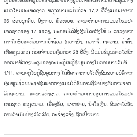
ບຽນ​ສະ​ໜັບ​ສະ​ໜູນ​ປະ​ຊາ​ຊົນ​ພາກ​ກາງ​ຢູ່​ບັນ​ດາ​ຄະ​ນະ​ກຳ​ມະ​ການ​ສູນ​ກາງ​
ແນວ​ໂຮມ​ປະ​ເທດ​ຊາດ ຫວຽດ​ນາມ​ແມ່ນ​ກ່​ວາ 17,2 ຕື້​ດົ່ງ​ແມ່ນ​ມາຈາກ
66 ສ່ວນ​ບຸກ​ຄົນ, ອົງ​ການ, ຫົວ​ໜ່​ວຍ. ຄະ​ນະ​ກ​ຳ​ມະ​ການ​ແນວ​ໂຮມ​ປະ​
ເທດ​ຊາດຂອງ 17 ແຂວງ, ນະ​ຄອນ​ໄດ້​ສົ່ງ​ເງິນ​ໂດຍ​ກົງ​ໃຫ້ 5 ແຂວງ​ພາກ​
ກາງຖືກ​ຜົນ​ສະ​ທ້ອນ​ຈາກ​ນ້ຳ​ຖ້ວມ (ກວາງ​ບີ່ງ, ກວາງ​ຈີ້, ເງະ​ອານ, ຮ່າ​ຕິ້ງ,
ເທື່ອ​ທຽນ​ເຫ້ວ) ດ້ວຍ​ຈຳ​ນວນ​ເງິນກ່​ວາ 28 ຕື້​ດົ່ງ. ນີ້​ແມ່ນ​ຂໍ້​ມູນ​ຂ່າ​ວ​ໄດ້​ຍົກ​
ອອກ​ມາ​ທີ່ກອງ​ປະ​ຊຸມ​ຂອງ​ຄະ​ນະ​ກູ້​ໄພ​ກູ້​ຊ​ີບ​ສູນ​ກາງ​ໃນ​ຕອນ​ບ່າຍ​ວັນ​ທີ
1/11. ຄະ​ນະ​ກູ້​ໄພ​ກູ້​ຊ​ີບ​ສູນ​ກາງ ໄດ້​ຕີ​ລາ​ຄາ​ການ​ຈັດ​ຕັ້ງ​ຂົ​ນ​ຂວາຍ​ບໍ​ລິ​ຈາກ​
ເງິນ​ໜູນ​ຊ່ວຍ​ປະ​ຊາ​ຊົນ​ພາກ​ກາງແມ່ນ​ໄດ້​ຮັບ​ການຊີ້​ນຳ​ຢ່າງ​ທັນ​ການ​ຈາກ
ລັດ​ຖະ​ບານ, ສະ​ພາ​ແຫ່ງ​ຊາດ, ຄະ​ນະ​ກຳ​ມະ​ການ​ສູນ​ກາງ​ແນວ​ໂຮມ​ປະ​
ເທດ​ຊາດ ຫວຽດ​ນາມ. ເລື່ອງ​ຮັບ, ​ແຈກ​ຢາຍ, ນຳ​ໃຊ້​ເງິນ, ສິນ​ຄ້າ​ໄດ້​ຮັບ​
ການ​ດຳ​ເນີນ​ຢ່າງ​ເປີດ​ເຜີຍ, ກະ​ຈ່າງ​ແຈ້ງ, ຖືກ​ເປົ້າ​ໝາຍ.