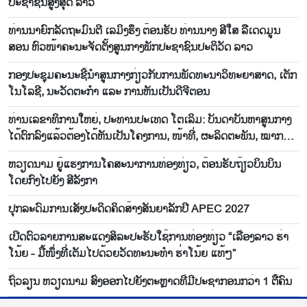
ປະຊາຊົນສູງສຸດ ລາວ
​ທ່ານນາ​ຍົກ​ລັດ​ຖະ​ມົນ​ຕີ ເລ​ມິງ​ຮຶງ ຕ້ອນ​ຮັບ ​​ທ່ານນາງ ສີ​​ໃສ ລື​ເດ​ດ​ມູນ​
ສອນ ຫົວ​ໜ້າ​ຄະ​ນະ​ຈັດ​ຕັ້ງ​ສູນ​ກາງ​ພັກ​ປະ​ຊາ​ຊົນ​ປະ​ຕິ​ວັດ ລາວ
ກອງປະຊຸມຄະນະຊີ້ນຳສູນກາງກ່ຽວກັບການພັດທະນາວິທະຍາສາດ, ເຕັກ
ໂນໂລຊີ, ນະວັດຕະກຳ ແລະ ການຫັນເປັນດີຈີຕອນ
ທ່ານເລຂາທິການໃຫຍ່, ປະທານປະເທດ ໂຕເລິມ: ບັນດາບັນຫາສູນກາງ
ໄດ້ຕົກລົງແລ້ວຕ້ອງໄດ້ຫັນເປັນໂຄງການ, ໜ້າທີ່, ຜະລິດຕະພັນ, ໝາກຜົນ
ລະອຽດໃນທັນທີ
ຫວຽດ​ນາມ ຍູ້​ແຮງ​ການ​ໂຄ​ສະ​ນາ​ການ​ທ່ອງ​ທ່ຽວ, ຕ້ອນ​ຮັບ​ຖ້ຽວ​ບິນ​ບິນ​
ໂດຍ​ກົງ​ໄປ​ຍັງ ສີ​ລັງ​ກາ
ປຸກ​ລະ​ດົມ​ການ​ເສັງ​ປະ​ດິດ​ຄິດ​ສ້າງສັນ​ຍາ​ລັກ​ປີ APEC 2027
ເປີດ​ຕົວ​ລາຍ​ການ​ສະ​ແດງ​ສິ​ລະ​ປະ​ຮັບ​ໃຊ້​ການ​ທ່ອງ​ທ່ຽວ “ເລື່ອງ​ລາວ ຮ່າ​
ໂນ້ຍ - ມື້​ໜຶ່ງ​ທີ່​ເຕັມ​ໄປ​ດ້ວຍ​ວັດ​ທະ​ນະ​ທໍ​າ ຮ່າ​ໂນ້ຍ ແທ້ໆ”
ຖົ່ວ​ລຽນ ຫວຽດ​ນາມ ສົ່ງ​ອອກ​ໄປ​ຍັງ​ຕະຫຼາດ​ທີ່​ມີ​ປະ​ຊາ​ກອນກວ່າ 1 ຕື້​ຄົນ