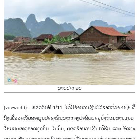
ພາບ​ປະ​ກອບ
(vovworld) – ​​​ຮອດ​ວັນ​ທີ 1/11, ​ໄດ້ມີ​ຈ​ຳ​ນວນ​ເງິນ​ບໍ​ລິ​ຈາກ​ກ່​ວາ 45,9 ຕື້​
ດົ່ງ​ເພື່ອ​ສະ​ໜັບ​ສະ​ໜູນ​ປະ​ຊາ​ຊົນ​ພາກ​ກາງ​​ປະ​ສົບ​ພະ​ຍຸ​ນ້ຳ​ຖ້ວມ​ຜ່ານ​ແນວ​
ໂຮມ​ປະ​ເທດ​ຊາດທຸກ​ຂັ້ນ. ໃນນັ້ນ, ຍອດ​ຈຳ​ນວນ​ເງິນ​ໄດ້​ຮັບ ແລະ ຈົດ​ທ​ະ​