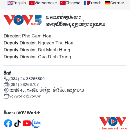
English
Vietnamese
Chinese
French
German
ພະແນກຕ່າງປະເທດ
ສະຖານີວິທະຍຸສຽງແຫ່ງຫວຽດນາມ
Director
: Pho Cam Hoa
Deputy Director:
Nguyen Thu Hoa
Deputy Director:
Bui Manh Hung
Deputy Director:
Cao Dinh Trung
ຕິດຕໍ່
(084) 24 38266809
(084) 38266707
ເລກທີ 45, ຖະໜົນ ບ່າ​ຈ້ຽວ, ຮ່າ​ໂນ້ຍ, ຫວຽດນາມ
vovworld@vov.vn
Mạng xã hội
ຕິດຕາມ VOV World: