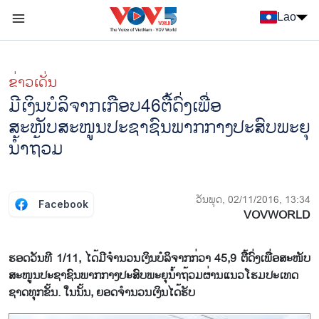
Nhảy đến nội dung
Lao
Menu trang chủ tiếng Lào
menu phụ tiếng Lào
ຂ່າວເດັ່ນ
ມີເງິນບໍລິຈາກເກືອບ46ຕື້ດົ່ງເພື່ອ
ສະໜັບສະໜູນປະຊາຊົນພາກກາງປະສົບພະຍຸ
ນ້ຳຖ້ວມ
ວັນພຸດ, 02/11/2016, 13:34
Facebook
VOVWORLD
ຮອດ​ວັນ​ທີ 1/11, ​ໄດ້ມີ​ຈ​ຳ​ນວນ​ເງິນ​ບໍ​ລິ​ຈາກ​ກ່​ວາ 45,9 ຕື້​ດົ່ງ​ເພື່ອ​ສະ​ໜັບ​
ສະ​ໜູນ​ປະ​ຊາ​ຊົນ​ພາກ​ກາງ​​ປະ​ສົບ​ພະ​ຍຸ​ນ້ຳ​ຖ້ວມ​ຜ່ານ​ແນວ​ໂຮມ​ປະ​ເທດ​
ຊາດທຸກ​ຂັ້ນ. ໃນນັ້ນ, ຍອດ​ຈຳ​ນວນ​ເງິນ​ໄດ້​ຮັບ