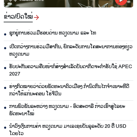
ຂ່າວ/ບົດ​ໃໝ່
ຊຸກຍູ້ການຮ່ວມມືຮອບດ້ານ ຫວຽດນາມ ແລະ ໄທ
●
ເປີດກວ້າງການຮ່ວມມືສາກົນ, ຍົກລະດັບການໂຄສະນາການທ່ອງທ່ຽວ
●
ຫວຽດນາມ
ຮັບປະກັນຄວາມຄືບໜ້າກໍ່ສ້າງສຳເລັດບັນດາກິດຈະກຳຮັບໃຊ້ APEC
●
2027
ຮ່າງກົດໝາຍວ່າດ້ວຍພັດທະນາຕົວເມືອງ ກຳນົດກົນໄກຈຳເພາະທີ່ດີ
●
ກວ່າໃຫ້ແກ່ນະຄອນ ໂຮ່ຈີມິນ
ການພົວພັນລະຫວ່າງ ຫວຽດນາມ - ອົດສະຕາລີ ກ້າວເຂົ້າສູ່ໄລຍະ
●
ພັດທະນາໃໝ່
ນຳ​ວົງ​ເງິນ​ການ​ຄ້າ ຫວຽດ​ນາມ ມາ​ເລ​ເຊຍ​ບັນ​ລຸ​ລະ​ດັບ 20 ຕື້ USD
●
ໂດຍ​ໄວ