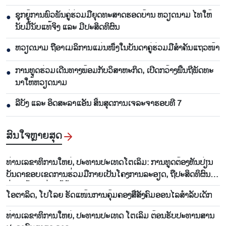
ຊຸກ​ຍູ້​ການ​ພົວ​ພັນ​ຄູ່​ຮ່ວມ​ມື​ຍຸດ​ທະ​ສາດ​ຮອດ​ບ້ານ ຫວຽດ​ນາມ ໄທ​ໃຫ້​
●
ນັບ​ມື້​ນັບ​ແທ້​ຈິງ ແລະ ມີ​ປະ​ສິດ​ທິ​ຜົນ
ຫ​ວຽດ​ນາມ ຖື​ອາ​ເມ​ລິ​ການ​ແມ່ນ​ໜຶ່ງ​ໃນ​ບັນ​ດາ​ຄູ່​ຮ່ວມ​ມື​ສຳ​ຄັນ​ແຖວ​ໜ້າ
●
ການ​ທູດ​ຮ່ວມ​ເດີນ​ທາງ​ພ້ອມກັບ​ວິ​ສາ​ຫະ​ກ​ິດ, ເປີດກວ້າງ​ພື້ນ​ຖີ່​ພັດ​ທະ​
●
ນາ​ໃຫ້​ຫວຽດ​ນາມ
ລີ​ບັງ ແລະ ອິດ​ສະ​ລາ​ແອັນ ສິ້ນ​ສຸດ​ການ​ເຈ​ລະ​ຈາ​ຮອບ​ທີ 7
●
ສົນ​ໃຈ​ຫຼາຍ​ສຸດ
ທ່ານ​ເລ​ຂາ​ທິ​ການ​ໃຫຍ່, ປະ​ທານ​ປະ​ເທດ​ໂຕ​ເລິມ: ການ​ທູດ​ຕ້ອງ​ຫັນ​ປ່ຽນ​
ບັນ​ດາ​ຂອບ​ເຂດ​ການ​ຮ່ວມ​ມື​ກາຍ​ເປັນ​ໂຄງ​ການ​ລະ​ອຽດ​, ຖື​ປະ​ສິດ​ທິ​ຜົນ​
ຢ່າງ​ແທ້​ຈິງ​ແມ່ນ​ໄມ້ຫຼ້າ​ວັດ​ແທກ
ໂອ​ຕາ​ລິດ, ໂປ​ໂລຍ ຮັດ​ແໜ້ນ​ການ​ຄຸ້ມ​ຄອງ​ສື່​ສັງ​ຄົມ​ອອນ​ໄລ​ສຳ​ລັບ​ເດັກ
ທ່ານເລຂາທິການໃຫຍ່, ປະທານປະເທດ ໂຕເລິມ ຕ້ອນຮັບປະທານສານ