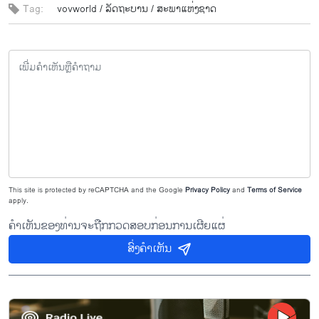
Tag:
vovworld /
ລັດ​ຖະ​ບານ /
ສະ​ພາ​ແຫ່ງ​ຊາດ
This site is protected by reCAPTCHA and the Google
Privacy Policy
and
Terms of Service
apply.
ຄຳເຫັນຂອງທ່ານຈະຖືກກວດສອບກ່ອນການເຜີຍແຜ່
ສົ່ງຄຳເຫັນ