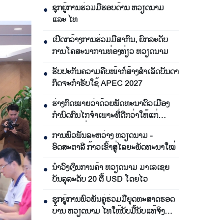
ຊຸກຍູ້ການຮ່ວມມືຮອບດ້ານ ຫວຽດນາມ
●
ແລະ ໄທ
ເປີດກວ້າງການຮ່ວມມືສາກົນ, ຍົກລະດັບ
●
ການໂຄສະນາການທ່ອງທ່ຽວ ຫວຽດນາມ
ຮັບປະກັນຄວາມຄືບໜ້າກໍ່ສ້າງສຳເລັດບັນດາ
●
ກິດຈະກຳຮັບໃຊ້ APEC 2027
ຮ່າງກົດໝາຍວ່າດ້ວຍພັດທະນາຕົວເມືອງ
●
ກຳນົດກົນໄກຈຳເພາະທີ່ດີກວ່າໃຫ້ແກ່
ນະຄອນ ໂຮ່ຈີມິນ
ການພົວພັນລະຫວ່າງ ຫວຽດນາມ -
●
ອົດສະຕາລີ ກ້າວເຂົ້າສູ່ໄລຍະພັດທະນາໃໝ່
ນຳ​ວົງ​ເງິນ​ການ​ຄ້າ ຫວຽດ​ນາມ ມາ​ເລ​ເຊຍ​
●
ບັນ​ລຸ​ລະ​ດັບ 20 ຕື້ USD ໂດຍ​ໄວ
ຊຸກ​ຍູ້​ການ​ພົວ​ພັນ​ຄູ່​ຮ່ວມ​ມື​ຍຸດ​ທະ​ສາດ​ຮອດ​
●
ບ້ານ ຫວຽດ​ນາມ ໄທ​ໃຫ້​ນັບ​ມື້​ນັບ​ແທ້​ຈິງ