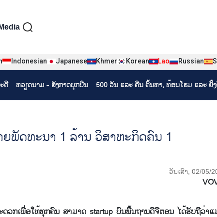
iện tiếng Lào
Media
n
Indonesian
Japanese
Khmer
Korean
Lao
Russian
S
ະດີ
ຫວຽດ​ນາມ - ສັງ​ກາດ​ບຸກ​ບືນ
500 ວັນ ແລະ ຄືນ ຄົ້ນຫາ, ທ້ອນໂຮມ ແລະ ຢັ້
າຍ​ພັດ​ທະ​ນາ 1 ລ້ານ ວິ​ສາ​ຫະ​ກິດ​ຄົນ 1
ວັນເສົາ, 02/05/
VO
ອ​ໃຫ້​ທຸກ​ຄົນ​ ສາ​ມາດ​ startup ບົນ​ພື້ນ​ຖານ​ດີ​ຈີ​ຕອນ ໄດ້​ຮັບ​ຖື​ວ່າ​ແມ່ນ