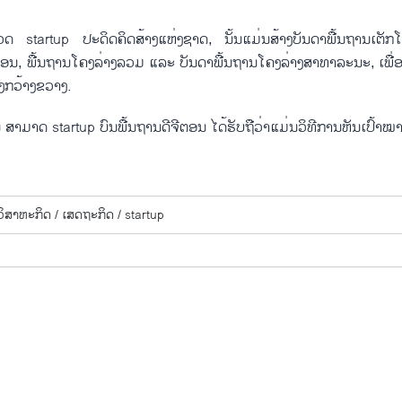
ວິ​ເວດ​ startup ປະ​ດິດ​ຄິດ​ສ້າງ​ແຫ່ງ​ຊາດ, ນັ້ນ​ແມ່ນ​ສ້າງ​ບັນ​ດາ​ພື້ນ​ຖານ​ເຕັກ​ໂ
​ຕອນ, ພື້​ນ​ຖານ​ໂຄງ​ລ່າງ​ລວມ ແລະ ບັນ​ດາ​ພື້ນ​ຖານ​ໂຄງ​ລ່າງ​ສາ​ທາ​ລະ​ນະ, ເພື່ອ​
ິ່ງກວ້າງ​ຂ​ວາງ.
​ມາດ​ startup ບົນ​ພື້ນ​ຖານ​ດີ​ຈີ​ຕອນ ໄດ້​ຮັບ​ຖື​ວ່າ​ແມ່ນ​ວິ​ທີ​ການ​ຫັນ​ເປົ້າ​ໝ
ວິ​ສາ​ຫະ​ກິດ /
ເສດ​ຖະ​ກິດ /
startup