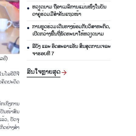
ແລະ ມີ​ປະ​ສິດ​ທິ​ຜົນ
ຫ​ວຽດ​ນາມ ຖື​ອາ​ເມ​ລິ​ການ​ແມ່ນ​ໜຶ່ງ​ໃນ​ບັນ​
●
ດາ​ຄູ່​ຮ່ວມ​ມື​ສຳ​ຄັນ​ແຖວ​ໜ້າ
ການ​ທູດ​ຮ່ວມ​ເດີນ​ທາງ​ພ້ອມກັບ​ວິ​ສາ​ຫະ​ກ​ິດ,
●
ເປີດກວ້າງ​ພື້ນ​ຖີ່​ພັດ​ທະ​ນາ​ໃຫ້​ຫວຽດ​ນາມ
ລີ​ບັງ ແລະ ອິດ​ສະ​ລາ​ແອັນ ສິ້ນ​ສຸດ​ການ​ເຈ​ລະ​
●
ຈາ​ຮອບ​ທີ 7
​ຢີ)
ສົນ​ໃຈ​ຫຼາຍ​ສຸດ
ໂລ​ຢີ​ດີ​ຈີ​
ຄິດ​ປະ​ດິດ​
​ເຖິງ​ການ​
ປັນ​ໜ້າ​ສົນ​
້ວ, ປັດ​ຈຸ​
ກິດ​ຢ່າງ​ສຳ​