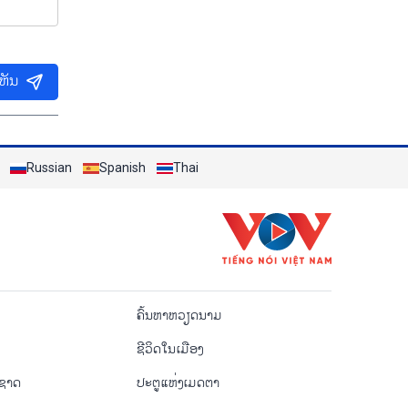
ເຫັນ
Russian
Spanish
Thai
o
ຄົ້ນຫາຫວຽດນາມ
ຊີ​ວິດ​ໃນ​ເມືອງ
ຳຊາດ
ປະຕູແຫ່ງເມດຕາ