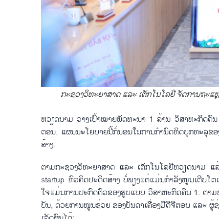
ກະ​ຊວງວິ​ທະ​ຍາ​ສາດ ແລະ ເຕັກ​ໂນ​ໂລ​ຢີ ຈັດ​ການ​ຖະ​ແຫ
ຫວຽດ​ນາມ ວາງ​ເປົ້າ​ໝາຍ​ພັດ​ທະ​ນາ 1 ລ້ານ ວິ​ສາ​ຫະ​ກິດ​ຄົນ​ 1 ໃນ​
ຕອນ. ແຜນ​ນະ​ໂຍ​ບາຍ​ນີ້​ກໍ່​ນອນ​ໃນ​ການ​ກຳ​ນົດ​ທິດ​ບຸ​ກ​ທະ​ລຸ​ຂ
ສ້າງ.
ຕາມ​ກະ​ຊວງວິ​ທະ​ຍາ​ສາດ ແລະ ເຕັກ​ໂນ​ໂລ​ຢີຫວຽດ​ນາມ ແລ້ວ, ຍ
startup ຫົວ​ຄິດ​ປະ​ດິດ​ສ້າງ ບໍ່​ພຽງ​ແຕ່​ແມ່ນ​ກຳ​ລັງ​ໜູນ​ເຕີບ​ໂຕ​ເທ
ໃຈ​ແມ່ນ​ການ​ປະ​ກົດ​ຕົວ​ຂອງ​ຮູບ​ແບບ ວິ​ສາ​ຫະ​ກິດ​ຄົນ 1. ຕາມທ
ບັນ, ດ້ວຍ​ການ​ໜູນ​ຊ່ວຍ ຂອງ​ບັນ​ດາ​ເຄື່ອງ​ມື​ດີ​ຈີ​ຕອນ ແລະ ຜູ້​ຊ
ເລັດ​ຜົນ​ໄດ້: