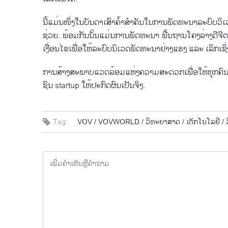
ນີ້​ແມ່ນ​ໜຶ່ງ​ໃນ​ບັນ​ດາ​ເສົາ​ຄ້ຳ​ສຳ​ຄັນ​ໃນ​ການ​ພັດ​ທະ​ນາ​ລະ​ບົບ​
ຊ່ວຍ. ພ້ອມ​ກັນ​ນັ້ນ​ແມ່ນ​ການ​ພັດ​ທະ​ນາ ພື້ນ​ຖ​ານ​ໂຄງ​ລ່າງ​ດີ​ຈີ
ເງື່ອນ​ໄຂ​ເພື່ອ​ໃຫ້​ລະ​ບົບ​ນິ​ເວດ​ພັດ​ທະ​ນາ​ຢ່າງ​ແຮງ ແລະ ເລິກ​ເຊ
ການ​ສ້າງ​ສະ​ພາບ​ແວດ​ລ້ອມ​ແຫ່ງ​ຄວາມ​ສະ​ດວກ​ເພື່ອ​ໃຫ້​ທຸກ​ຄົນ​ ສາ
ຊົນ startup ໃຫ້​ປະ​ກົດ​ຜົນ​ເປັນ​ຈິງ.
Tag:
VOV /
VOVWORLD /
ວິ​ທະ​ຍາ​ສາດ /
ເຕ​ັກ​ໂນ​ໂລ​ຢີ /