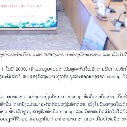
ຼງ​ຂ່າວ​ປະ​ຈຳ​ເດືອນ ເມ​ສາ 2026 (ພາບ: ກະ​ຊວງວິ​ທະ​ຍາ​ສາດ ແລະ ເຕັກ​ໂນ​ໂລ
ປີ 2030, ເຊິ່ງ​ແມ່ນ​ຮູບ​ແບບ​ດຳ​ເນີນ​ທຸ​ລະ​ກິດ​ໃໝ່​ອີ່ງ​ຕາມ​ພື້ນ​ຖາ​ນ​ເຕັກ​ໂນ​
ອງ​ມະ​ຕິ​ເລກ​ທີ 86 ຂອ​ງ​ລັດ​ຖະ​ບານ​ກ່ຽວ​ກັບ​ຍຸດ​ທະ​ສາດ​ແຫ່ງ​ຊາດ startup ຫົວ​
ຸດ​ທະ​ສາດ ແຫ່ງ​ຊາດ​ກ່ຽວ​ກັບ​ການ startup ຫົວ​ຄິດ​ປະ​ດິດ​ສ້າງ ເນັ້ນ​ໜັກ
ົ່າ​ນັ້ນ ຫາກ​ຍັງ​ແມ່ນ​ພາ​ລະ​ກິດ​ທົ່ວ​ປວງ​ຊົນ​ອີກ​ດ້ວຍ. ໜຶ່ງ​ໃນ​ບັນ​ດາ​ຈຸດ​ໃໝ່​ທີ່​ເ
່ານ ຟ້າມ​ດຶກ​ງຽມ, ຮອງ​ຫົວ​ໜ້າ​ກົມ startup ແລະ ວິ​ສາ​ຫະ​ກິດ​ເຕັກ​ໂນ​ໂລ​ຢີແລ
່ວຍ​ວຽກ​ດີ​ຈີ​ຕອນ, ສ່ວນ​ບຸກ​ຄົນ 1 ​ອາດ​ສາ​ມາດ ​ສ້າງ ແລະ ເຄື່ອ​ນ​ໄຫວ​ວິ​ສາ​ຫະ​