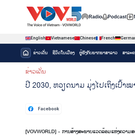
Nhảy đến nội dung
Đa phương t
Radio
Podcast
English
Vietnamese
Chinese
French
Germa
Menu trang chủ tiếng Lào
ຂ່າວເດັ່ນ
ຊີ​ວິດ​ໃນ​ເມືອງ
ຜູ້​ຟັງ​ກັບ​ພາກ​ພາ​ສາ​ລາວ
ສາລະຄ
menu phụ tiếng Lào
ຂ່າວເດັ່ນ
ປີ 2030, ຫວຽດ​ນາມ ມຸ່ງ​ໄປ​ເຖິງ​ເປົ້າ​ໝ
Facebook
[VOVWORLD] - ການ​ສ້າງ​ສະ​ພາບ​ແວດ​ລ້ອມ​ແຫ່ງ​ຄວາມ​ສະ​ດວກ​ເພື່