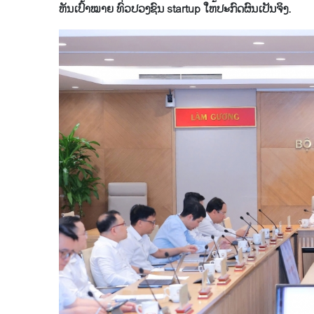
ຫັນ​ເປົ້າ​ໝາຍ ທົ່ວ​ປວງ​ຊົນ startup ໃຫ້​ປະ​ກົດ​ຜົນ​ເປັນ​ຈິງ.