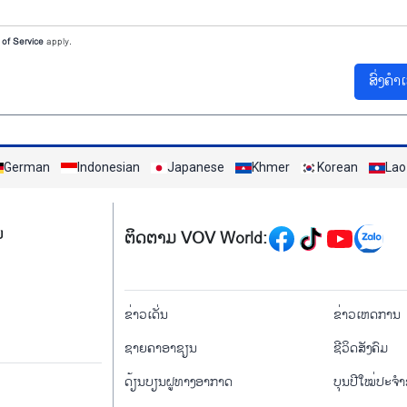
of Service
apply.
ສົ່ງຄຳ
German
Indonesian
Japanese
Khmer
Korean
Lao
Mạng xã hội
ມ
ຕິດຕາມ VOV World:
menu footer tiếng Là
ຂ່າວເດັ່ນ
ຂ່າວເຫດການ
ຊາຍຄາອາຊຽນ
ຊີ​ວິດ​ສັງ​ຄົມ
ດ້ຽນບຽນ​ຝູທາງ​ອາກາດ
ບຸນປີໃໝ່ປະຈ