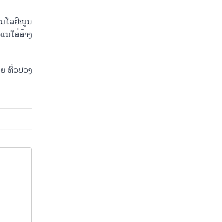
ນ​ໂລ​ຢີ​ໜູນ​
ແນ​ໃສ່​ສ້າງ​
າຍ ທົ່ວ​ປວງ​