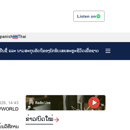
Listen on
panish
Thai
ງຢືນຊື່ ແລະ ນາມສະກຸນອັດຖິຂອງນັກຮົບເສຍສະຫຼະຊີວິດເພື່ອຊາດ
2026, 14:43
VWORLD
ຂ່າວ/ບົດ​ໃໝ່
​ວິ​ທີ​ການ​