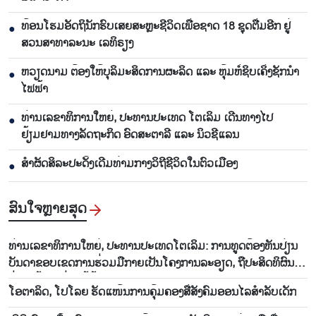
ທ້ອນໂຮມອັດຖິນັກຮົບເສຍສະຫຼະຊີວິດເພື່ອຊາດ 18 ຊຸດຕື່ມອີກ ຢູ່
●
ສວນສາທາລະນະ ເລທິຣຽງ
ຫວຽດນາມ ຕ້ອງໃຫ້ບຸລິມະສິດການຜະລິດ ແລະ ຫຸ້ມຫໍ່ຊິບເຄິ່ງຊັກນຳ
●
ໄຟຟ້າ
ທ່ານເລຂາທິການໃຫຍ່, ປະທານປະເທດ ໂຕເລິມ ເດີນທາງໄປ
●
ຢ້ຽມຢາມທາງລັດຖະກິດ ອົດສະຕາລີ ແລະ ນິວຊີແລນ
ສຳຜັດສິລະປະດັ້ງເດີມທ່າມກາງວິຖີຊີວິດໃນຕົວເມືອງ
●
ສົນ​ໃຈ​ຫຼາຍ​ສຸດ
ທ່ານ​ເລ​ຂາ​ທິ​ການ​ໃຫຍ່, ປະ​ທານ​ປະ​ເທດ​ໂຕ​ເລິມ: ການ​ທູດ​ຕ້ອງ​ຫັນ​ປ່ຽນ​
ບັນ​ດາ​ຂອບ​ເຂດ​ການ​ຮ່ວມ​ມື​ກາຍ​ເປັນ​ໂຄງ​ການ​ລະ​ອຽດ​, ຖື​ປະ​ສິດ​ທິ​ຜົນ​
ຢ່າງ​ແທ້​ຈິງ​ແມ່ນ​ໄມ້ຫຼ້າ​ວັດ​ແທກ
ໂອ​ຕາ​ລິດ, ໂປ​ໂລຍ ຮັດ​ແໜ້ນ​ການ​ຄຸ້ມ​ຄອງ​ສື່​ສັງ​ຄົມ​ອອນ​ໄລ​ສຳ​ລັບ​ເດັກ