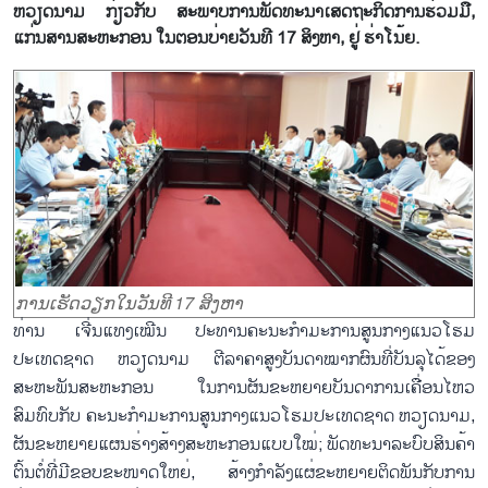
ຫວຽດນາມ ກ່ຽວກັບ ສະພາບການພັດທະນາເສດຖະກິດການຮ່ວມມື,
ແກ່ນສານສະຫະກອນ ໃນຕອນບ່າຍວັນທີ 17 ສິງຫາ, ຢູ່ ຮ່າໂນ້ຍ.
ການເຮັດວຽກໃນວັນທີ 17 ສິງຫາ
ທ່ານ ເຈີ່ນແທງເໝີນ ປະທານຄະນະກຳມະການສູນກາງແນວໂຮມ
ປະເທດຊາດ ຫວຽດນາມ ຕີລາຄາສູງບັນດາໝາກຜົນທີ່ບັນລຸໄດ້ຂອງ
ສະຫະພັນສະຫະກອນ ໃນການຜັນຂະຫຍາຍບັນດາການເຄື່ອນໄຫວ
ສົມທົບກັບ ຄະນະກຳມະການສູນກາງແນວໂຮມປະເທດຊາດ ຫວຽດນາມ,
ຜັນຂະຫຍາຍແຜນຮ່າງສ້າງສະຫະກອນແບບໃໝ່; ພັດທະນາລະບົບສິນຄ້າ
ຕົ້ນຕໍ່ທີ່ມີຂອບຂະໜາດໃຫຍ່, ສ້າງກຳລັງແຜ່ຂະຫຍາຍຕິດພັນກັບການ