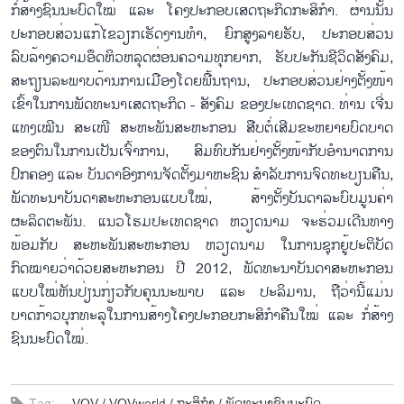
ກໍ່ສ້າງຊົນນະບົດໃໝ່ ແລະ ໂຄງປະກອບເສດຖະກິດກະສິກຳ. ຜ່ານນັ້ນ
ປະກອບສ່ວນແກ້ໄຂວຽກເຮັດງານທຳ, ຍົກສູງລາຍຮັບ, ປະກອບສ່ວນ
ລົບລ້າງຄວາມອຶດຫິວຫລຸດຜ່ອນຄວາມທຸກຍາກ, ຮັບປະກັນຊີວິດສັງຄົມ,
ສະຖຽນລະພາບດ້ານການເມືອງໂດຍພື້ນຖານ, ປະກອບສ່ວນຢ່າງຕັ້ງໜ້າ
ເຂົ້າໃນການພັດທະນາເສດຖະກິດ - ສັງຄົມ ຂອງປະເທດຊາດ. ທ່ານ ເຈີ່ນ
ແທງເໝີນ ສະເໜີ ສະຫະພັນສະຫະກອນ ສືບຕໍ່ເສີມຂະຫຍາຍບົດບາດ
ຂອງຕົນໃນການເປັນເຈົ້າການ, ສົມທົບກັນຢ່າງຕັ້ງໜ້າກັບອຳນາດການ
ປົກຄອງ ແລະ ບັນດາອົງການຈັດຕັ້ງມາຫະຊົນ ສຳລັບການຈົດທະບຽນຄືນ,
ພັດທະນາບັນດາສະຫະກອນແບບໃໝ່, ສ້າງຕັ້ງບັນດາລະບົບມູນຄ່າ
ຜະລິດຕະພັນ. ແນວໂຮມປະເທດຊາດ ຫວຽດນາມ ຈະຮ່ວມເດີນທາງ
ພ້ອມກັບ ສະຫະພັນສະຫະກອນ ຫວຽດນາມ ໃນການຊຸກຍູ້ປະຕິບັດ
ກົດໝາຍວ່າດ້ວຍສະຫະກອນ ປີ 2012, ພັດທະນາບັນດາສະຫະກອນ
ແບບໃໝ່ຫັນປ່ຽນກ່ຽວກັບຄຸນນະພາບ ແລະ ປະລິມານ, ຖືວ່ານີ້ແມ່ນ
ບາດກ້າວບຸກທະລຸໃນການສ້າງໂຄງປະກອບກະສິກຳຄືນໃໝ່ ແລະ ກໍ່ສ້າງ
ຊົນນະບົດໃໝ່.
Tag:
VOV /
VOVworld /
ກະ​ສິ​ກຳ /
ພັດ​ທະ​ນາ​ຊົນ​ນະ​ບົດ