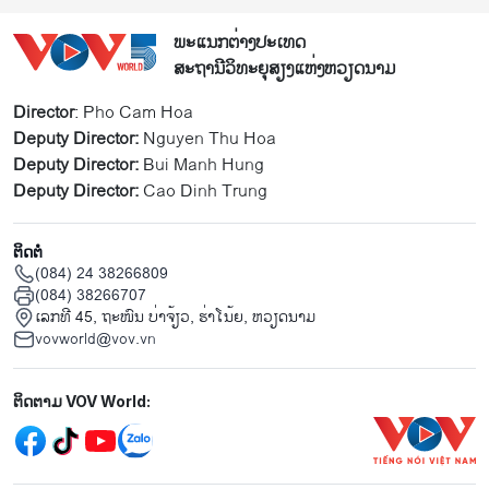
ພະແນກຕ່າງປະເທດ
ສະຖານີວິທະຍຸສຽງແຫ່ງຫວຽດນາມ
Director
: Pho Cam Hoa
Deputy Director:
Nguyen Thu Hoa
Deputy Director:
Bui Manh Hung
Deputy Director:
Cao Dinh Trung
ຕິດຕໍ່
(084) 24 38266809
(084) 38266707
ເລກທີ 45, ຖະໜົນ ບ່າ​ຈ້ຽວ, ຮ່າ​ໂນ້ຍ, ຫວຽດນາມ
vovworld@vov.vn
Mạng xã hội
ຕິດຕາມ VOV World: