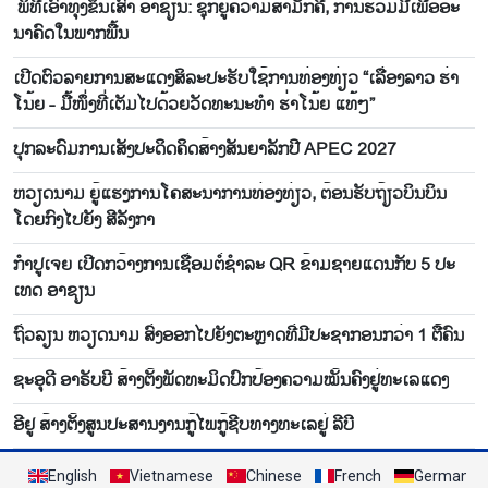
ພິ​ທີ​ເອົາ​ທຸງ​ຂຶ້ນ​ເສົາ ອາ​ຊຽນ: ຊຸກ​ຍູ້​ຄວາມ​ສາ​ມັ​ກ​ຄີ, ການ​ຮ່ວມ​ມື​ເພື່ອ​ອະ​
ນາ​ຄົດ​ໃນ​ພາກ​ພື້ນ
ເປີດ​ຕົວ​ລາຍ​ການ​ສະ​ແດງ​ສິ​ລະ​ປະ​ຮັບ​ໃຊ້​ການ​ທ່ອງ​ທ່ຽວ “ເລື່ອງ​ລາວ ຮ່າ​
ໂນ້ຍ - ມື້​ໜຶ່ງ​ທີ່​ເຕັມ​ໄປ​ດ້ວຍ​ວັດ​ທະ​ນະ​ທໍ​າ ຮ່າ​ໂນ້ຍ ແທ້ໆ”
ປຸກ​ລະ​ດົມ​ການ​ເສັງ​ປະ​ດິດ​ຄິດ​ສ້າງສັນ​ຍາ​ລັກ​ປີ APEC 2027
ຫວຽດ​ນາມ ຍູ້​ແຮງ​ການ​ໂຄ​ສະ​ນາ​ການ​ທ່ອງ​ທ່ຽວ, ຕ້ອນ​ຮັບ​ຖ້ຽວ​ບິນ​ບິນ​
ໂດຍ​ກົງ​ໄປ​ຍັງ ສີ​ລັງ​ກາ
ກຳ​ປູ​ເຈຍ ​ເປີດກວ້າງ​ການ​ເຊື່ອມ​ຕໍ່​ຊຳ​ລະ QR ຂ້າມ​ຊາຍ​ແດນ​ກັບ 5 ປະ​
ເທດ ອາ​ຊຽນ
ຖົ່ວ​ລຽນ ຫວຽດ​ນາມ ສົ່ງ​ອອກ​ໄປ​ຍັງ​ຕະຫຼາດ​ທີ່​ມີ​ປະ​ຊາ​ກອນກວ່າ 1 ຕື້​ຄົນ
ຊະອຸດີ ອາຣັບບີ ສ້າງຕັ້ງພັດທະມິດປົກປ້ອງຄວາມໝັ້ນຄົງຢູ່ທະເລແດງ
ອີ​ຢູ ສ້າງ​ຕັ້ງ​ສູນ​ປະ​ສານ​ງານ​ກູ້​ໄພ​ກູ້​ຊີບ​ທາງ​ທະ​ເລ​ຢູ່ ລີ​ບີ
English
Vietnamese
Chinese
French
German