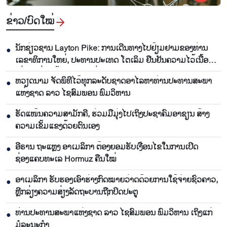
ຂ່າວ/ບົດ​ໃໝ່
ນັກຊ່ຽວຊານ Layton Pike: ການເດີນທາງໄປຢ້ຽມຢາມຂອງທ່ານ
●
ເລຂາທິການໃຫຍ່, ປະທານປະເທດ ໂຕເລິມ ຢືນຢັນຄວາມໄວ້ເນື້ອ
ເຊື່ອໃຈທີ່ນັບມື້ນັບສູງລະຫວ່າງ ຫວຽດນາມ ແລະ ອົດສະຕາລີ
ຫວຽດນາມ ຈັດພິທີໄວ້ທຸກລະດັບຊາດອາໄລຫາທ່ານປະທານສະພາ
●
ແຫ່ງຊາດ ລາວ ໄຊສົມພອນ ພົມວິຫານ
ຮັດແໜ້ນຄວາມສາມັກຄີ, ຮ່ວມມືມຸ່ງໄປເຖິງປະຊາຄົມອາຊຽນ ສ້າງ
●
ຄວາມເຂັ້ມແຂງດ້ວຍຕົນເອງ
ອີຣານ ຖະແຫຼງ ອາເມລິກາ ຕ້ອງຍອມຮັບເງື່ອນໄຂໃນການເປີດ
●
ຊ່ອງແຄບທະເລ Hormuz ຄືນໃໝ່
ອາເມລິກາ ຮັບຮອງເອົາຮ່າງກົດໝາຍວ່າດດ້ວຍການໃຊ້ຈ່າຍຊົ່ວຄາວ,
●
ຫຼີກລ່ຽງຄວາມສ່ຽງລັດຖະບານຖືກປິດປະຕູ
ທ່ານປະທານສະພາແຫ່ງຊາດ ລາວ ໄຊສົມພອນ ພົມວິຫານ ເຖິງແກ່
●
ມໍລະນະກຳ