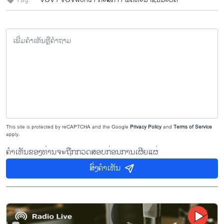
This site is protected by reCAPTCHA and the Google
Privacy Policy
and
Terms of Service
apply.
ຄຳເຫັນຂອງທ່ານຈະຖືກກວດສອບກ່ອນການເຜີຍແຜ່
ສົ່ງຄຳເຫັນ