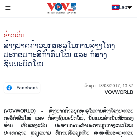
Nhảy đến nội dung
Lao
Menu trang chủ tiếng Lào
menu phụ tiếng Lào
ຂ່າວເດັ່ນ
ສ້າງບາດກ້າວບຸກທະລຸໃນການສ້າງໂຄງ
ປະກອບກະສິກຳຄືນໃໝ່ ແລະ ກໍ່ສ້າງ
ຊົນນະບົດໃໝ່
ວັນສຸກ, 18/08/2017, 13:57
Facebook
VOVWORLD
(VOVWORLD) - ສ້າງບາດກ້າວບຸກທະລຸໃນການສ້າງໂຄງປະກອບ
ກະສິກຳຄືນໃໝ່ ແລະ ກໍ່ສ້າງຊົນນະບົດໃໝ່, ນັ້ນແມ່ນຄຳເນັ້ນໜັກຂອງ
ທ່ານ ເຈີ່ນແທງເໝີນ ປະທານຄະນະກຳມະການສູນກາງແນວໂຮມ
ປະເທດຊາດ ຫວຽດນາມ ທີ່ການເຮັດວຽກກັບ ສະຫະພັນສະຫະກອນ