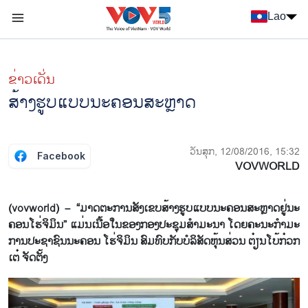
Nhảy đến nội dung
Lao
Menu trang chủ tiếng Lào
menu phụ tiếng Lào
ຂ່າວເດັ່ນ
ສ້າງຮູບແບບນະຄອນສະຫຼາດ
ວັນສຸກ, 12/08/2016, 15:32
Facebook
VOVWORLD
(vovworld) – “ມາດ​ຕະ​ການ​ສັງ​ເຂບສ້າງ​ຮູບ​ແບບ​ນະ​ຄອນ​ສະ​ຫຼາດ​ຢູ່​ນະ​
ຄອນ​ໂຮ່​ຈິ​ມິນ” ແມ່ນ​ເນື້ອ​ໃນ​ຂອງກອງ​ປະ​ຊຸມ​ສຳ​ມະ​ນາ ໂດຍ​ຄະ​ນະ​ກຳ​ມະ​
ການ​ປະ​ຊາ​ຊົນ​ນະ​ຄອນ ໂຮ່​ຈິ​ມິນ ສົມ​ທົບ​ກັບ​ບໍ​ລິ​ສັດຫຸ້ນ​ສ່ວນ ຕ໋​ຽນ​ໂບ້​ກ໋ວກ​
ເຕ໋ ຈັດ​ຕັ້ງ