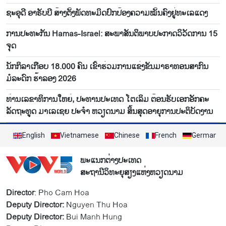
ຊະອຸດີ ອາຣັບບີ ສ້າງຕັ້ງພັດທະມິດປົກປ້ອງຄວາມໝັ້ນຄົງຢູ່ທະເລແດງ
ການ​ປະ​ທະ​ກັນ Hamas-Israel: ສະ​ພາ​ສັນ​ຕິ​ພາບ​ປະ​ກາດ​ວິ​ວັດ​ການ 15
ຈຸດ
ນັກກິລາເກືອບ 18.000 ຄົນ ເຂົ້າຮ່ວມການແຂ່ງຂັນມາຣາທອນສາກົນ
ມໍລະດົກ ຮ້າລອງ 2026
ທ່ານເລຂາທິການໃຫຍ່, ປະທານປະເທດ ໂຕເລິມ ຕ້ອນຮັບເອກອັກຄະ
ລັດຖະທູດ ມາເລເຊຍ ປະຈຳ ຫວຽດນາມ ສິ້ນສຸດອາຍຸການປະຕິບັດງານ
English
Vietnamese
Chinese
French
German
ພະແນກຕ່າງປະເທດ
ສະຖານີວິທະຍຸສຽງແຫ່ງຫວຽດນາມ
Director
: Pho Cam Hoa
Deputy Director:
Nguyen Thu Hoa
Deputy Director:
Bui Manh Hung