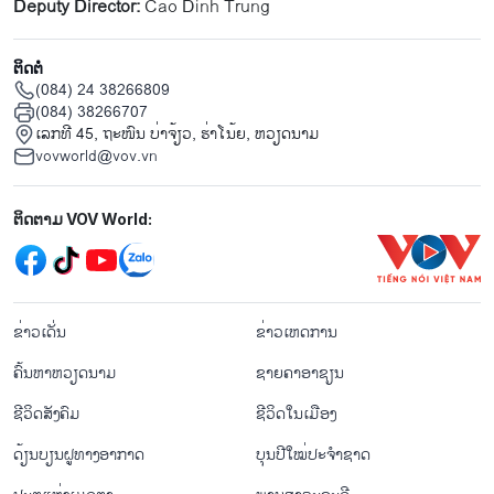
Deputy Director:
Cao Dinh Trung
ຕິດຕໍ່
(084) 24 38266809
(084) 38266707
ເລກທີ 45, ຖະໜົນ ບ່າ​ຈ້ຽວ, ຮ່າ​ໂນ້ຍ, ຫວຽດນາມ
vovworld@vov.vn
Mạng xã hội
ຕິດຕາມ VOV World:
menu footer tiếng Lào
ຂ່າວເດັ່ນ
ຂ່າວເຫດການ
ຄົ້ນຫາຫວຽດນາມ
ຊາຍຄາອາຊຽນ
ຊີ​ວິດ​ສັງ​ຄົມ
ຊີ​ວິດ​ໃນ​ເມືອງ
ດ້ຽນບຽນ​ຝູທາງ​ອາກາດ
ບຸນປີໃໝ່ປະຈຳຊາດ