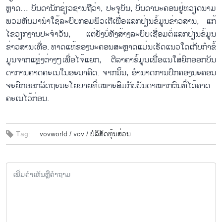
ຫຼາດ… ບັນ​ດາ​ນັ​ກ​ຊ່ຽວ​ຊ​ານ​ຖື​ວ່າ, ປະ​ຈຸ​ບັນ, ບັນ​ດາ​ນະ​ຄອນ​ຢູ່​ຫວຽດ​ນາມ
ພວມຫັນ​ມາ​ນຳ​ໃຊ້​ລະ​ບົບ​ກອມ​ພິວ​ເຕີເພື່ອ​ແລກ​ປ່ຽນ​ຂໍ້​ມູນ​ຂ່າວ​ສານ, ແກ​້​
ໄຂວຽກ​ງານ​ປະ​ຈຳ​ວັນ, ແຕ່​ຍັງບໍ່​ທັງ​ສ້າງລະ​ບົບ​ເຊື່ອມ​ຕໍ່​ແລກ​ປ່ຽນ​ຂໍ້​ມູນ​
ຂ່າວ​ສານ​ເທື່ອ. ທາດ​ແທ້​ຂອງ​ນ​ະ​ຄອນ​ສະ​ຫຼາດ​ແມ່ນ​ເຮັດ​ແນວ​ໃດ​ເກ​ັບ​ກຳ​ຂໍ້​
ມູນ​ຈາກ​ແຫຼ່ງ​ຕ່າງໆ​ເພື່ອ​ໄຈ້​ແຍກ, ຕີ​ລາ​ຄາຂໍ້ມູນ​ເພື່ອ​ແນ​ໃສ່​ຍົກ​ອອກ​ບັນ​
ດາ​ການ​ຄາດ​ຄະ​ເນ​ໃນ​ອະ​ນາ​ຄົດ. ຈາກນັ້ນ, ອຳ​ນາດ​ການ​ປົກ​ຄອງ​ນະ​ຄອນ​
ຈະ​ຍົກ​ອອກ​ລັດ​ຖະ​ນະ​ໂຍ​ບາຍ​ທີ່​ເໝາະ​ສົມ​ກັບ​ບັນ​ດາ​ໝາກ​ຜົນ​ທີ່​ໄດ​້​ຄາດ​
ຄະ​ເນ​ໄວ້​ກ່ອນ.
Tag:
vovworld /
vov /
ບໍ​ລິ​ສັດຫຸ້ນ​ສ່ວນ