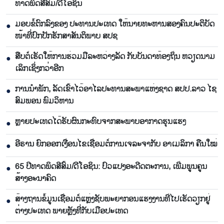
ທາດ​ພິດ​ສີ​ສົ້ມ/ດີ​ໂອ​ຊິນ​
ມອບ​ຂໍ້​ຕົກ​ລົງ​ຂອງ​ ປະ​ທານ​ປະ​ເທດ ໃຫ້​ນາຍ​ທະ​ຫານ​ສອງ​ຄົນ​ປະ​ຕິ​ບັດ​
●
ໜ້າ​ທີ່​ປົກ​ປັກ​ຮັກ​ສາ​ສັນ​ຕິ​ພາບ ສ​ປ​ຊ
ສືບ​ຕໍ່​ເຮັດ​ໃຫ້​ການ​ຮ່ວມມື​ລະ​ຫວ່າງ​ລັດ ກັບ​ບັນ​ດາ​ທ້ອງ​ຖິ່ນ ຫວຽດ​ນາມ
●
ເລິກ​ເຊິ່ງກວ່າ​ອີກ
ການ​ນຳ​ພັກ​, ລັດ​ເຂົ້າ​ໄວ້​ອາ​ໄລ​ປະ​ທານ​ສະ​ພາ​ແຫ່ງ​ຊາດ ສ​ປ​ປ.ລາວ ໄຊ​
●
ສົມ​ພອນ ພົມ​ວິ​ຫານ
ຫຼາຍປະເທດໄດ້ຮັບຜົນກະທົບຈາກສະພາບອາກາດຮຸນແຮງ
●
ອີຣານ ຍົກອອກເງື່ອນໄຂເຊື່ອມຕໍ່ການເຈລະຈາກັບ ອາເມລິກາ ຄືນໃໝ່
●
65 ​ປີທາດ​ພິດ​ສີ​ສົ້ມ/ດີ​ໂອ​ຊິນ: ປົວ​ແປງ​ອະ​ດີດ​ຕະ​ການ, ເພີ່ມ​ພູນ​ຄູນ​
●
ສ້າງ​ອະ​ນາຄົດ
ສ້າງຖານຂໍ້ມູນເຊື່ອມຕໍ່ແຫຼ່ງຊັບພະຍາກອນແຮງງານທີ່ໄປເຮັດວຽກຢູ່
●
ຕ່າງປະເທດ ພາຍຫຼັງທີ່ກັບເມືອປະເທດ