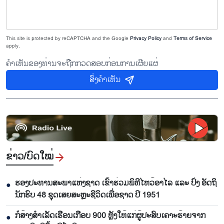
This site is protected by reCAPTCHA and the Google
Privacy Policy
and
Terms of Service
apply.
ຄຳເຫັນຂອງທ່ານຈະຖືກກວດສອບກ່ອນການເຜີຍແຜ່
ສົ່ງຄຳເຫັນ
ຂ່າວ/ບົດ​ໃໝ່
ຮອງ​ປະ​ທານ​ສະ​ພາ​ແຫ່ງ​ຊາດ ເຂົ້າ​ຮ່ວມ​ພິ​ທີ​ໄຫວ້​ອາ​ໄລ ແລະ ປົ່ງ​ ອັດ​ຖິ​
●
ນັກ​ຮົບ​ 48 ຊຸດເສຍ​ສະຫຼະ​ຊີ​ວິດ​ເພື່ອ​ຊາດ ປີ 1951
ກໍ່​ສ້າງ​ສຳ​ເລັດ​ເຮືອນເກືອບ 900 ຫຼັງ​ໃຫ້​ແກ່​ຜູ້​ປະ​ສົບ​ເຄາ​ະ​ຮ້າຍ​ຈາກ​
●