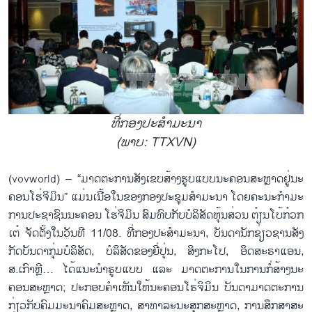
ທີ່ກອງ​ປ​ະ​ສຳ​ມະ​ນາ
(ພາບ: TTXVN)
(vovworld) – “ມາດ​ຕະ​ການ​ສັງ​ເຂບສ້າງ​ຮູບ​ແບບ​ນະ​ຄອນ​ສະ​ຫຼາດ​ຢູ່​ນະ​
ຄອນ​ໂຮ່​ຈິ​ມິນ” ແມ່ນ​ເນື້ອ​ໃນ​ຂອງກອງ​ປະ​ຊຸມ​ສຳ​ມະ​ນາ ໂດຍ​ຄະ​ນະ​ກຳ​ມະ​
ການ​ປະ​ຊາ​ຊົນ​ນະ​ຄອນ ໂຮ່​ຈິ​ມິນ ສົມ​ທົບ​ກັບ​ບໍ​ລິ​ສັດຫຸ້ນ​ສ່ວນ ຕ໋​ຽນ​ໂບ້​ກ໋ວກ​
ເຕ໋ ຈັດ​ຕັ້ງ​ໃນ​ວັນ​ທີ 11/08. ທີ່ກອງ​ປ​ະ​ສຳ​ມະ​ນາ, ບັນ​ດາ​ນັກ​ຊ່ຽວ​ຊານ​ສັງ​
ກັດ​ບັນ​ດາ​ກຸ່ມ​ບໍ​ລິ​ສັດ, ບໍ​ລິ​ສັດ​ຂອງ​ຍີ່​ປຸ່ນ, ສິງ​ກະ​ໂປ, ອິດ​ສະ​ຣາ​ແອນ,
ສ.ເກົາ​ຫຼີ… ​ໄດ້​ແນະ​ນຳຮູບ​ແບບ ແລະ ມາດ​ຕະ​ການ​ໃນ​ການກໍ່​ສ້າງນະ​
ຄອນ​ສະ​ຫຼາດ; ປະ​ກອບຄຳ​ເຫັ​​ນ​ໃຫ້​ນະ​ຄອນ​ໂຮ່​ຈິ​ມິນ​ ບັນ​ດາ​ມາດ​ຕະ​ການ​
ກ່ຽວ​ກັບ​ຄົມ​ມະ​ນາ​ຄົມ​ສະ​ຫຼາດ, ສາ​ທາ​ລະ​ນະ​ສຸກ​ສະ​ຫຼາດ, ການ​ສຶກ​ສາ​ສະ​