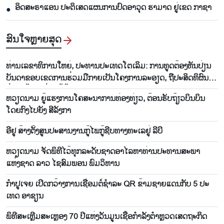
ອິດສະຣາແອນ ປະຕິເສດແຜນການປົດອາວຸດ ຮາມາດ ຢູ່ເຂດ ກາຊາ
●
ສົນ​ໃຈ​ຫຼາຍ​ສຸດ
ທ່ານ​ເລ​ຂາ​ທິ​ການ​ໃຫຍ່, ປະ​ທານ​ປະ​ເທດ​ໂຕ​ເລິມ: ການ​ທູດ​ຕ້ອງ​ຫັນ​ປ່ຽນ​
ບັນ​ດາ​ຂອບ​ເຂດ​ການ​ຮ່ວມ​ມື​ກາຍ​ເປັນ​ໂຄງ​ການ​ລະ​ອຽດ​, ຖື​ປະ​ສິດ​ທິ​ຜົນ​
ຢ່າງ​ແທ້​ຈິງ​ແມ່ນ​ໄມ້ຫຼ້າ​ວັດ​ແທກ
ຫວຽດ​ນາມ ຍູ້​ແຮງ​ການ​ໂຄ​ສະ​ນາ​ການ​ທ່ອງ​ທ່ຽວ, ຕ້ອນ​ຮັບ​ຖ້ຽວ​ບິນ​ບິນ​
ໂດຍ​ກົງ​ໄປ​ຍັງ ສີ​ລັງ​ກາ
ອີ​ຢູ ສ້າງ​ຕັ້ງ​ສູນ​ປະ​ສານ​ງານ​ກູ້​ໄພ​ກູ້​ຊີບ​ທາງ​ທະ​ເລ​ຢູ່ ລີ​ບີ
ຫວຽດນາມ ຈັດພິທີໄວ້ທຸກລະດັບຊາດອາໄລຫາທ່ານປະທານສະພາ
ແຫ່ງຊາດ ລາວ ໄຊສົມພອນ ພົມວິຫານ
ກຳ​ປູ​ເຈຍ ​ເປີດກວ້າງ​ການ​ເຊື່ອມ​ຕໍ່​ຊຳ​ລະ QR ຂ້າມ​ຊາຍ​ແດນ​ກັບ 5 ປະ​
ເທດ ອາ​ຊຽນ
ພິທີສະເຫຼີມສະເຫຼອງ 70 ປີແຫ່ງວັນມູນເຊື້ອກຳລັງຕຳຫຼວດເສດຖະກິດ