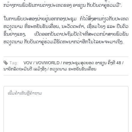
ກວ້າງ​ການ​ພົວ​ພັນ​ການ​ຕ່າງ​ປະ​ເທດ​ຂອງ ອາ​ຊຽນ ກັບ​ບັນ​ດາ​ຄູ່​ຮ່ວມ​ມື”.
ໃນ​ການ​ພົບ​ປະ​ສອງ​ຝ່າຍ​ຢູ່ນອກກອງ​ປະ​ຊຸມ ກໍ​ໄດ້​ສົ່ງ​ສານ​ກ່ຽວ​ກັບ​ປະ​ເທດ
ຫວຽດ​ນາມ ທີ່​ຂະ​ຫຍັນ​ຂັນ​ເຄື່ອນ, ນະ​ວັດ​ຕະ​ກຳ, ເຊື່ອມ​ໂຍງ ແລະ ບືນ​ຕົວ​
ຂຶ້​ນ​ຢ່າງ​ແຮງ, ເປີດ​ອອກ​ບັນ​ດາ​ປະ​ຖົມ​ປັດ​ໄຈ​ທີ່​ສະ​ດວກ​ນຳ​ສາຍ​ພົວ​ພັນ
ຫວຽດ​ນາມ ກັບ​ບັນ​ດາ​ຄູ່​ຮ່ວມ​ມື​ພັດ​ທະ​ນາກວ່າ​ອີກ​ໃນ​ໄລ​ຍະ​ຈະ​ມາ​ເຖິງ.
Tag:
VOV /
VOVWORLD /
ກອງ​ປະ​ຊຸມ​ສຸດຍອດ ອາ​ຊຽນ ຄັ້ງ​ທີ 48 /
ນາ​ຍົກ​ລັດ​ຖະ​ມົນ​ຕີ ເລ​ມິ​ງ​ຮຶງ /
ຫວຽດ​ນາມ ຂະ​ຫຍັນ​ຂັນ​ເຄື່ອນ