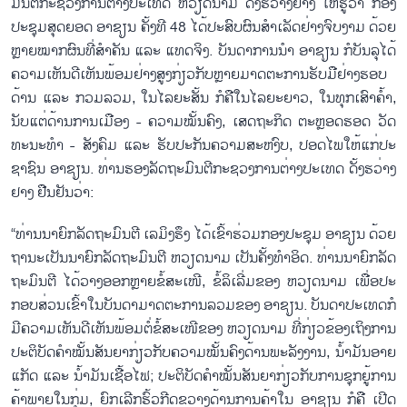
ມົນ​ຕີ​ກະ​ຊວງ​ການ​ຕ່າງ​ປະ​ເທດ ຫວຽດ​ນາມ ດັ້ງ​ຮ​ວ່າງ​ຢາງ ໃຫ້​ຮູ້​ວ່າ ກອງ​
ປະ​ຊຸມ​ສຸດຍອດ ອາ​ຊຽນ ຄັ້ງ​ທີ 48 ໄດ້​ປະ​ສົບ​ຜົນ​ສຳ​ເລັດ​ຢ່າງ​ຈົບ​ງາມ ດ້ວຍ
ຫຼາຍ​ໝາກ​ຜົນ​ທີ​່​ສຳ​ຄັນ ແລະ ແທດ​ຈິງ. ບັນ​ດາ​ການ​ນຳ ອາ​ຊຽນ ກໍ​ບັນ​ລຸ​ໄດ້​
ຄວາມ​ເຫັນ​ດີ​ເຫັນ​ພ້ອມ​ຢ່າງ​ສູງ​ກ່ຽວ​ກັບຫຼາຍ​ມາດ​ຕະ​ການ​ຮັບ​ມື​ຢ່າງ​ຮອບ​
ດ້ານ ແລະ ກວມ​ລ​ວມ, ໃນ​ໄລ​ຍະ​ສັ້ນ ກໍ​ຄື​ໃນ​ໄລ​ຍ​ະ​ຍາວ, ໃນ​ທຸກ​ເສົາ​ຄ້ຳ,
ນັບ​ແຕ່​ດ້ານ​ການ​ເມືອງ - ຄວາມ​ໝັ້ນ​ຄົງ, ເສດ​ຖະ​ກິດ ຕະຫຼອດ​ຮອດ ວັດ​
ທະ​ນະ​ທຳ - ສັງ​ຄົມ ແລະ ຮັບ​ປະ​ກັນ​ຄວາມ​ສະ​ຫງົບ, ປອດ​ໄພ​ໃຫ້​ແກ່​ປະ​
ຊາ​ຊົນ ອາ​ຊຽນ. ທ່ານ​ຮອງ​ລັດ​ຖະ​ມົນ​ຕີກະ​ຊວງ​ການ​ຕ່າງ​ປະ​ເທດ ດັ້ງ​ຮ​ວ່າງ​
ຢາງ ຢືນ​ຢັນ​ວ່າ:
“ທ່ານ​ນາ​ຍົກ​ລັດ​ຖະ​ມົນ​ຕີ ເລ​ມິງ​ຮຶງ ໄດ້​ເຂົ້າ​ຮ່ວມກອ​ງ​ປະ​ຊຸມ ອາ​ຊຽນ ດ້ວຍ​
ຖາ​ນະ​ເປັນ​ນາ​ຍົກ​ລັດ​ຖະ​ມົນ​ຕີ ຫວຽດ​ນາມ ເປັນ​ຄັ້ງ​ທຳ​ອິດ. ທ່ານ​ນາ​ຍົກ​ລັດ​
ຖະ​ມົນ​ຕີ ໄດ້​ວາງ​ອອກຫຼາຍ​ຂໍ້​ສະ​ເໜີ, ຂໍ້​ລິ​ເລີ່ມ​ຂອງ ຫວຽດ​ນາມ ເພື່ອ​ປະ​
ກອບ​ສ່ວນ​ເຂົ້າ​ໃນ​ບັນ​ດາ​ມາດ​ຕະ​ການ​ລວມ​ຂ​ອງ ອາ​ຊຽນ. ບັນ​ດາ​ປະ​ເທດ​ກໍ​
ມ​ີ​ຄວາມ​ເຫັນ​ດີ​ເຫັນ​ພ້ອມ​ຕໍ່​ຂໍ້​ສະ​ເໜີ​ຂອງ ຫວຽດ​ນາມ ທີ່​ກ່ຽວ​ຂ້ອງ​ເຖິງ​ການ​
ປະ​ຕິ​ບັດ​ຄຳ​ໝັ້​ນ​ສັນ​ຍາ​ກ່ຽວ​ກັບ​ຄວາມ​ໝັ້ນ​ຄົງ​ດ້ານ​ພະ​ລັງ​ງານ, ນ້ຳ​ມັນ​ອາຍ​
ແກັດ ແລະ ນ້ຳ​ມັນ​ເຊື້ອ​ໄຟ; ປະ​ຕ​ິ​ບັ​ດ​ຄຳ​ໝັ້ນ​ສັນ​ຍາ​ກ່ຽວ​ກັບ​ການ​ຊຸກ​ຍູ້​ການ​
ຄ້າ​ພາຍ​ໃນ​ກຸ່ມ, ຍົກ​ເລີກ​ຮົ້ວ​ກີດ​ຂວາງ​ດ້ານ​ການ​ຄ້າ​ໃນ ອາ​ຊຽນ ກໍ​ຄື ເປີດ