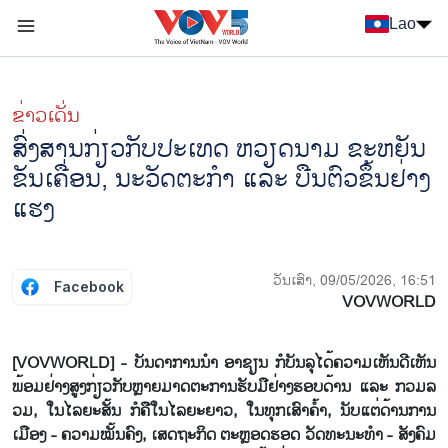
Nhảy đến nội dung
Lao
Menu trang chủ tiếng Lào
menu phụ tiếng Lào
ຂ່າວເດັ່ນ
ສົ່ງ​ສານ​ກ່ຽວ​ກັບ​ປະ​ເທດ ຫວຽດ​ນາມ ຂະ​ຫຍັນ​
ຂັນ​ເຄື່ອນ​, ນະ​ວັດ​ຕະ​ກຳ ແລະ ບືນ​ຕົວ​ຂຶ້ນ​ຢ່າງ​
ແຮງ
ວັນເສົາ, 09/05/2026, 16:51
Facebook
VOVWORLD
[VOVWORLD] - ບັນ​ດາ​ການ​ນຳ ອາ​ຊຽນ ກໍ​ບັນ​ລຸ​ໄດ້​ຄວາມ​ເຫັນ​ດີ​ເຫັນ​
ພ້ອມ​ຢ່າງ​ສູງ​ກ່ຽວ​ກັບຫຼາຍ​ມາດ​ຕະ​ການ​ຮັບ​ມື​ຢ່າງ​ຮອບ​ດ້ານ ແລະ ກວມ​ລ​
ວມ, ໃນ​ໄລ​ຍະ​ສັ້ນ ກໍ​ຄື​ໃນ​ໄລ​ຍ​ະ​ຍາວ, ໃນ​ທຸກ​ເສົາ​ຄ້ຳ, ນັບ​ແຕ່​ດ້ານ​ການ​
ເມືອງ - ຄວາມ​ໝັ້ນ​ຄົງ, ເສດ​ຖະ​ກິດ ຕະຫຼອດ​ຮອດ ວັດ​ທະ​ນະ​ທຳ - ສັງ​ຄົມ