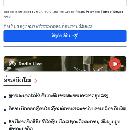
This site is protected by reCAPTCHA and the Google
Privacy Policy
and
Terms of Service
apply.
ຄຳເຫັນຂອງທ່ານຈະຖືກກວດສອບກ່ອນການເຜີຍແຜ່
ສົ່ງຄຳເຫັນ
ຂ່າວ/ບົດ​ໃໝ່
ຫຼາຍປະເທດໄດ້ຮັບຜົນກະທົບຈາກສະພາບອາກາດຮຸນແຮງ
●
ອີຣານ ຍົກອອກເງື່ອນໄຂເຊື່ອມຕໍ່ການເຈລະຈາກັບ ອາເມລິກາ ຄືນໃໝ່
●
65 ​ປີທາດ​ພິດ​ສີ​ສົ້ມ/ດີ​ໂອ​ຊິນ: ປົວ​ແປງ​ອະ​ດີດ​ຕະ​ການ, ເພີ່ມ​ພູນ​ຄູນ​
●
ສ້າງ​ອະ​ນາຄົດ