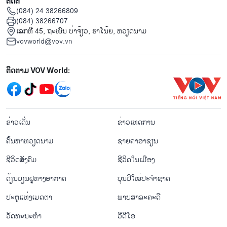
ຕິດຕໍ່
(084) 24 38266809
(084) 38266707
ເລກທີ 45, ຖະໜົນ ບ່າ​ຈ້ຽວ, ຮ່າ​ໂນ້ຍ, ຫວຽດນາມ
vovworld@vov.vn
Mạng xã hội
ຕິດຕາມ VOV World:
menu footer tiếng Lào
ຂ່າວເດັ່ນ
ຂ່າວເຫດການ
ຄົ້ນຫາຫວຽດນາມ
ຊາຍຄາອາຊຽນ
ຊີ​ວິດ​ສັງ​ຄົມ
ຊີ​ວິດ​ໃນ​ເມືອງ
ດ້ຽນບຽນ​ຝູທາງ​ອາກາດ
ບຸນປີໃໝ່ປະຈຳຊາດ
ປະຕູແຫ່ງເມດຕາ
ພາບສາລະຄະດີ
ວັດທະນະທໍາ
ວີດີໂອ