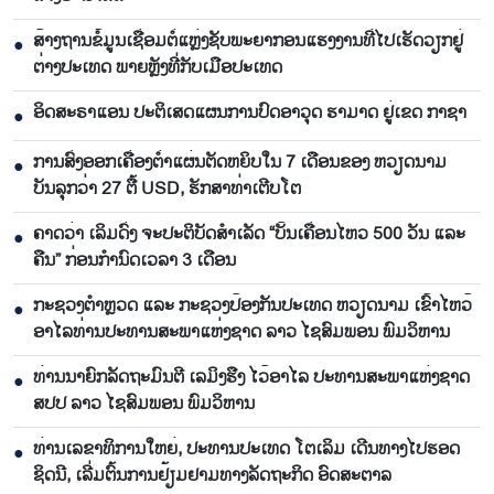
ສ້າງຖານຂໍ້ມູນເຊື່ອມຕໍ່ແຫຼ່ງຊັບພະຍາກອນແຮງງານທີ່ໄປເຮັດວຽກຢູ່
●
ຕ່າງປະເທດ ພາຍຫຼັງທີ່ກັບເມືອປະເທດ
ອິດສະຣາແອນ ປະຕິເສດແຜນການປົດອາວຸດ ຮາມາດ ຢູ່ເຂດ ກາຊາ
●
ການສົ່ງອອກເຄື່ອງຕ່ຳແຜ່ນຕັດຫຍິບໃນ 7 ເດືອນຂອງ ຫວຽດນາມ
●
ບັນລຸກວ່າ 27 ຕື້ USD, ຮັກສາທ່າເຕີບໂຕ
ຄາດວ່າ ເລິມດົ່ງ ຈະປະຕິບັດສຳເລັດ “ບັ້ນເຄື່ອນໄຫວ 500 ວັນ ແລະ
●
ຄືນ” ກ່ອນກຳນົດເວລາ 3 ເດືອນ
ກະຊວງຕຳຫຼວດ ແລະ ກະຊວງປ້ອງກັນປະເທດ ຫວຽດນາມ ເຂົ້າໄຫວ້
●
ອາໄລທ່ານປະທານສະພາແຫ່ງຊາດ ລາວ ໄຊສົມພອນ ພົມວິຫານ
ທ່ານນາຍົກລັດຖະມົນຕີ ເລມິງຮືງ ໄວ້ອາໄລ ປະທານສະພາແຫ່ງຊາດ
●
ສປປ ລາວ ໄຊສົມພອນ ພົມວິຫານ
ທ່ານເລຂາທິການໃຫຍ່, ປະທານປະເທດ ໂຕເລິມ ເດີນທາງໄປຮອດ
●
ຊິດນີ, ເລີ່ມຕົ້ນການຢ້ຽມຢາມທາງລັດຖະກິດ ອົດສະຕາລ