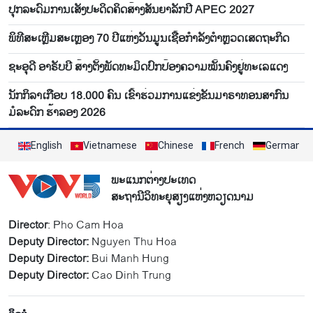
ປຸກ​ລະ​ດົມ​ການ​ເສັງ​ປະ​ດິດ​ຄິດ​ສ້າງສັນ​ຍາ​ລັກ​ປີ APEC 2027
ພິທີສະເຫຼີມສະເຫຼອງ 70 ປີແຫ່ງວັນມູນເຊື້ອກຳລັງຕຳຫຼວດເສດຖະກິດ
ຊະອຸດີ ອາຣັບບີ ສ້າງຕັ້ງພັດທະມິດປົກປ້ອງຄວາມໝັ້ນຄົງຢູ່ທະເລແດງ
ນັກກິລາເກືອບ 18.000 ຄົນ ເຂົ້າຮ່ວມການແຂ່ງຂັນມາຣາທອນສາກົນ
ມໍລະດົກ ຮ້າລອງ 2026
English
Vietnamese
Chinese
French
German
ພະແນກຕ່າງປະເທດ
ສະຖານີວິທະຍຸສຽງແຫ່ງຫວຽດນາມ
Director
: Pho Cam Hoa
Deputy Director:
Nguyen Thu Hoa
Deputy Director:
Bui Manh Hung
Deputy Director:
Cao Dinh Trung