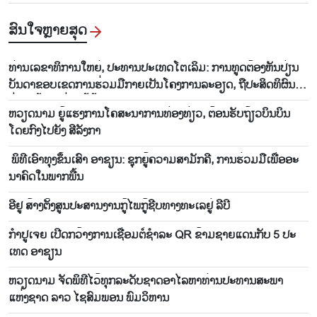
ສົນ​ໃຈ​ຫຼາຍ​ສຸດ
ທ່ານ​ເລ​ຂາ​ທິ​ການ​ໃຫຍ່, ປະ​ທານ​ປະ​ເທດ​ໂຕ​ເລິມ: ການ​ທູດ​ຕ້ອງ​ຫັນ​ປ່ຽນ​
ບັນ​ດາ​ຂອບ​ເຂດ​ການ​ຮ່ວມ​ມື​ກາຍ​ເປັນ​ໂຄງ​ການ​ລະ​ອຽດ​, ຖື​ປະ​ສິດ​ທິ​ຜົນ​
ຢ່າງ​ແທ້​ຈິງ​ແມ່ນ​ໄມ້ຫຼ້າ​ວັດ​ແທກ
ຫວຽດ​ນາມ ຍູ້​ແຮງ​ການ​ໂຄ​ສະ​ນາ​ການ​ທ່ອງ​ທ່ຽວ, ຕ້ອນ​ຮັບ​ຖ້ຽວ​ບິນ​ບິນ​
ໂດຍ​ກົງ​ໄປ​ຍັງ ສີ​ລັງ​ກາ
ພິ​ທີ​ເອົາ​ທຸງ​ຂຶ້ນ​ເສົາ ອາ​ຊຽນ: ຊຸກ​ຍູ້​ຄວາມ​ສາ​ມັ​ກ​ຄີ, ການ​ຮ່ວມ​ມື​ເພື່ອ​ອະ​
ນາ​ຄົດ​ໃນ​ພາກ​ພື້ນ
ອີ​ຢູ ສ້າງ​ຕັ້ງ​ສູນ​ປະ​ສານ​ງານ​ກູ້​ໄພ​ກູ້​ຊີບ​ທາງ​ທະ​ເລ​ຢູ່ ລີ​ບີ
ກຳ​ປູ​ເຈຍ ​ເປີດກວ້າງ​ການ​ເຊື່ອມ​ຕໍ່​ຊຳ​ລະ QR ຂ້າມ​ຊາຍ​ແດນ​ກັບ 5 ປະ​
ເທດ ອາ​ຊຽນ
ຫວຽດນາມ ຈັດພິທີໄວ້ທຸກລະດັບຊາດອາໄລຫາທ່ານປະທານສະພາ
ແຫ່ງຊາດ ລາວ ໄຊສົມພອນ ພົມວິຫານ