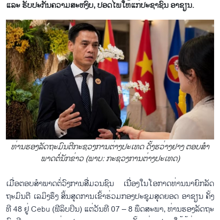
ແລະ ຮັບ​ປະ​ກັນ​ຄວາມ​ສະ​ຫງົບ, ປອດ​ໄພ​ໃຫ້​ແກ່​ປະ​ຊາ​ຊົນ ອາ​ຊຽນ.
ທ່ານ​ຮອງ​ລັດ​ຖະ​ມົນ​ຕີກະ​ຊວງ​ການ​ຕ່າງ​ປະ​ເທດ ດັ້ງ​ຮ​ວ່າງ​ຢາງ ຕອບ​ສຳ​
ພາດ​ຕໍ່​ນັກ​ຂ່າວ (ພາບ: ກະ​ຊວງ​ການ​ຕ່າງ​ປະ​ເທດ)
ເມື່ອ​ຕອບ​ສຳ​ພາດ​ຕໍ່​ວົງ​ການ​ສື່ມວນ​ຊົນ ເນື່ອງ​ໃນ​ໂອ​ກາດ​ທ່ານ​ນາ​ຍົກ​ລັດ​
ຖະ​ມົນ​ຕີ ເລ​ມິງ​ຮຶງ ສ​ິ້ນ​ສຸດ​ການ​ເຂົ້າ​ຮ່ວມກອງ​ປະ​ຊຸມ​ສຸດຍອດ ອາ​ຊຽນ ຄັ້ງ​
ທີ 48 ຢູ່ Cebu (ຟີ​ລິບ​ປິນ) ແຕ່​ວັນ​ທີ 07 – 8 ພຶດ​ສະ​ພາ, ທ່ານ​ຮອງ​ລັດ​ຖະ​