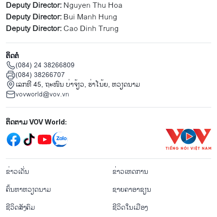
Deputy Director:
Nguyen Thu Hoa
Deputy Director:
Bui Manh Hung
Deputy Director:
Cao Dinh Trung
ຕິດຕໍ່
(084) 24 38266809
(084) 38266707
ເລກທີ 45, ຖະໜົນ ບ່າ​ຈ້ຽວ, ຮ່າ​ໂນ້ຍ, ຫວຽດນາມ
vovworld@vov.vn
Mạng xã hội
ຕິດຕາມ VOV World:
menu footer tiếng Lào
ຂ່າວເດັ່ນ
ຂ່າວເຫດການ
ຄົ້ນຫາຫວຽດນາມ
ຊາຍຄາອາຊຽນ
ຊີ​ວິດ​ສັງ​ຄົມ
ຊີ​ວິດ​ໃນ​ເມືອງ