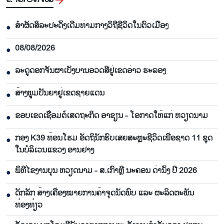
ສຳຜັດສິລະປະດັ້ງເດີມທ່າມກາງວິຖີຊີວິດໃນຕົວເມືອງ
●
08/08/2026
●
ລະດູດອກຈັນຜາເບັ່ງບານອວດສີຢູ່ເຂດອ່າວ ຮະລອງ
●
ສ້າງພູມປັນຍາຢູ່ເຂດຊາຍແດນ
●
ຂອບເຂດເຊື່ອມຕໍ່ເສດຖະກິດ ອາຊຽນ - ໂອກາດໃຫ້ແກ່ ຫວຽດນາມ
●
ກອງ K39 ທ້ອນໂຮມ ອັດຖິນັກຮົບເສຍສະຫຼະຊີວິດເພື່ອຊາດ 11 ຊຸດ
●
ໃນບໍລິເວນແຂວງ ອານຢາງ
ພິທີໄຂງານບຸນ ຫວຽດນາມ - ສ.ເກົາຫຼີ ນະຄອນ ດ່ານັ້ງ ປີ 2026
●
ດັກລັກ ສ້າງເຄື່ອງໝາຍການຄ້າຈຸດນັດພົບ ແລະ ຜະລິດຕະພັນ
●
ທ່ອງທ່ຽວ