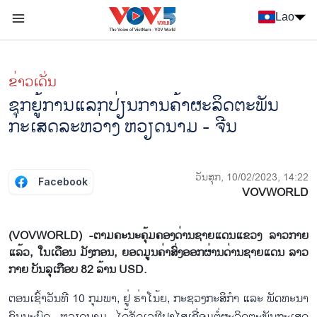
Nhảy đến nội dung
Lao
Menu trang chủ tiếng Lào
menu phụ tiếng Lào
ຂ່າວເດັ່ນ
ຊຸກຍູ້ການແລກປ່ຽນການຄ້າຜະລິດຕະພັນ
ກະເສດລະຫວ່າງ ຫວຽດນາມ - ຈີນ
ວັນສຸກ, 10/02/2023, 14:22
Facebook
VOVWORLD
(VOVWORLD) -ຕາມຄະນະຄຸ້ມຄອງດ່ານຊາຍແດນແຂວງ ລາວກາຍ
ແລ້ວ, ໃນເດືອນ ມັງກອນ, ຍອດມູນຄ່າສົ່ງອອກຜ່ານດ່ານຊາຍແດນ ລາວ
ກາຍ ບັນລຸເກືອບ 82 ລ້ານ USD.
ຕອນເຊົ້າວັນທີ 10 ກຸມພາ, ຢູ່ ຮ່າໂນ້ຍ, ກະຊວງກະສິກຳ ແລະ ພັດທະນາ