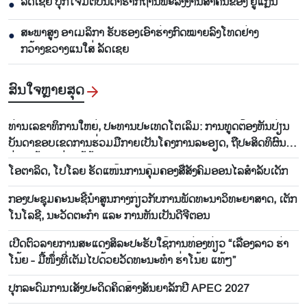
ລັດເຊຍ ບຸກໂຈມຕີບັນດາຮາກຖານພະລັງງານສຳຄັນຂອງ ຢູແກຼນ
●
ສະພາສູງ ອາເມລິກາ ຮັບຮອງເອົາຮ່າງກົດໝາຍລົງໂທດຢ່າງ
●
ກວ້າງຂວາງແນໃສ່ ລັດເຊຍ
ສົນ​ໃຈ​ຫຼາຍ​ສຸດ
ທ່ານ​ເລ​ຂາ​ທິ​ການ​ໃຫຍ່, ປະ​ທານ​ປະ​ເທດ​ໂຕ​ເລິມ: ການ​ທູດ​ຕ້ອງ​ຫັນ​ປ່ຽນ​
ບັນ​ດາ​ຂອບ​ເຂດ​ການ​ຮ່ວມ​ມື​ກາຍ​ເປັນ​ໂຄງ​ການ​ລະ​ອຽດ​, ຖື​ປະ​ສິດ​ທິ​ຜົນ​
ຢ່າງ​ແທ້​ຈິງ​ແມ່ນ​ໄມ້ຫຼ້າ​ວັດ​ແທກ
ໂອ​ຕາ​ລິດ, ໂປ​ໂລຍ ຮັດ​ແໜ້ນ​ການ​ຄຸ້ມ​ຄອງ​ສື່​ສັງ​ຄົມ​ອອນ​ໄລ​ສຳ​ລັບ​ເດັກ
ກອງປະຊຸມຄະນະຊີ້ນຳສູນກາງກ່ຽວກັບການພັດທະນາວິທະຍາສາດ, ເຕັກ
ໂນໂລຊີ, ນະວັດຕະກຳ ແລະ ການຫັນເປັນດີຈີຕອນ
ເປີດ​ຕົວ​ລາຍ​ການ​ສະ​ແດງ​ສິ​ລະ​ປະ​ຮັບ​ໃຊ້​ການ​ທ່ອງ​ທ່ຽວ “ເລື່ອງ​ລາວ ຮ່າ​
ໂນ້ຍ - ມື້​ໜຶ່ງ​ທີ່​ເຕັມ​ໄປ​ດ້ວຍ​ວັດ​ທະ​ນະ​ທໍ​າ ຮ່າ​ໂນ້ຍ ແທ້ໆ”
ປຸກ​ລະ​ດົມ​ການ​ເສັງ​ປະ​ດິດ​ຄິດ​ສ້າງສັນ​ຍາ​ລັກ​ປີ APEC 2027