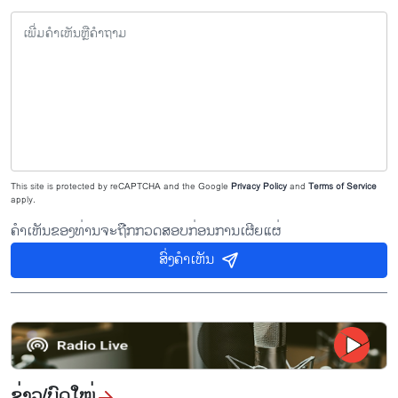
This site is protected by reCAPTCHA and the Google
Privacy Policy
and
Terms of Service
apply.
ຄຳເຫັນຂອງທ່ານຈະຖືກກວດສອບກ່ອນການເຜີຍແຜ່
ສົ່ງຄຳເຫັນ
ຂ່າວ/ບົດ​ໃໝ່