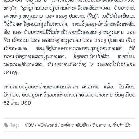
ຊົນນະບົດ ຫວຽດນາມ ໄດ້ຈັດເວທີປາໄສເຊື່ອມຕໍ່ຜະລິດຕະພັນກະເສດ
ທາງໄກ “ຊຸກຍູ້ການແລກປ່ຽນການຄ້າຜະລິດຕະພັນກະເສດ, ທັນຍາຫານ
ລະຫວ່າງ ຫວຽດນາມ ແລະ ແຂວງ ຢຸນໜານ (ຈີນ)”. ເວທີປາໄສເພື່ອແນ
ໃສ່ຕີລາຄາສັງລວມກ່ຽວກັບການຄ້າ, ການສົ່ງອອກ-ນຳເຂົ້າຜະລິດຕະພັນ
ພືດ ແລະ ທັນຍາຫານມີຕົ້ນກຳເນີດຈາກພືດລະຫວ່າງ ຫວຽດນາມ ແລະ
ຈີນ ເວົ້າລວມ ແລະ ລະຫວ່າງ ຫວຽດນາມ ແລະ ແຂວງ ຢຸນໜານ (ຈີນ)
ເວົ້າສະເພາະ. ພ້ອມທັງຍົກອອກມາດຕະການຊຸກຍູ້ດ້ານການຄ້າ ກໍຄື
ຄວາມຕ້ອງການແລກປ່ຽນການຄ້າ, ສົ່ງອອກ-ນຳເຂົ້າຜັກ, ໝາກໄມ້,
ຜະລິດຕະພັນກະເສດ, ທັນຍາຫານລະຫວ່າງ 2 ປະເທດໃນໄລຍະຈະ
ມາເຖິງ.
ຕາມຄະນະຄຸ້ມຄອງດ່ານຊາຍແດນແຂວງ ລາວກາຍ ແລ້ວ, ໃນເດືອນ
ມັງກອນ, ຍອດມູນຄ່າສົ່ງອອກຜ່ານດ່ານຊາຍແດນ ລາວກາຍ ບັນລຸເກືອບ
82 ລ້ານ USD.
Tag:
VOV /
VOVworld /
ຜະ​ລິດ​ຕະ​ພັນພືດ /
ທັນ​ຍາ​ຫານ /
​ຕ​ົ້ນ​ກຳ​ເນີດ​