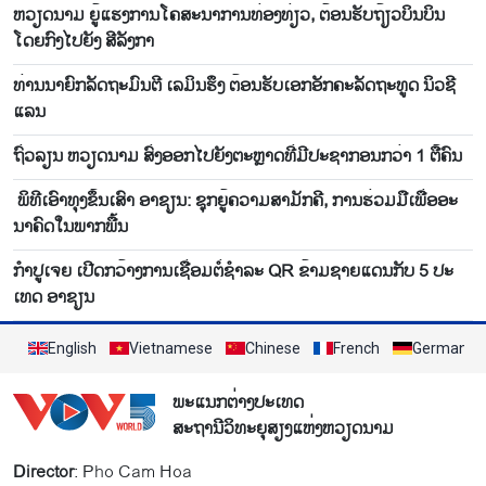
ຫວຽດ​ນາມ ຍູ້​ແຮງ​ການ​ໂຄ​ສະ​ນາ​ການ​ທ່ອງ​ທ່ຽວ, ຕ້ອນ​ຮັບ​ຖ້ຽວ​ບິນ​ບິນ​
ໂດຍ​ກົງ​ໄປ​ຍັງ ສີ​ລັງ​ກາ
ທ່ານນາຍົກລັດຖະມົນຕີ ເລມິນຮຶງ ຕ້ອນຮັບເອກອັກຄະລັດຖະທູດ ນິວຊີ
ແລນ
ຖົ່ວ​ລຽນ ຫວຽດ​ນາມ ສົ່ງ​ອອກ​ໄປ​ຍັງ​ຕະຫຼາດ​ທີ່​ມີ​ປະ​ຊາ​ກອນກວ່າ 1 ຕື້​ຄົນ
ພິ​ທີ​ເອົາ​ທຸງ​ຂຶ້ນ​ເສົາ ອາ​ຊຽນ: ຊຸກ​ຍູ້​ຄວາມ​ສາ​ມັ​ກ​ຄີ, ການ​ຮ່ວມ​ມື​ເພື່ອ​ອະ​
ນາ​ຄົດ​ໃນ​ພາກ​ພື້ນ
ກຳ​ປູ​ເຈຍ ​ເປີດກວ້າງ​ການ​ເຊື່ອມ​ຕໍ່​ຊຳ​ລະ QR ຂ້າມ​ຊາຍ​ແດນ​ກັບ 5 ປະ​
ເທດ ອາ​ຊຽນ
English
Vietnamese
Chinese
French
German
ພະແນກຕ່າງປະເທດ
ສະຖານີວິທະຍຸສຽງແຫ່ງຫວຽດນາມ
Director
: Pho Cam Hoa