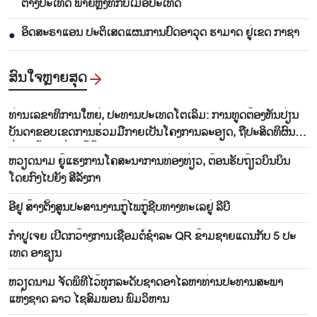
ຕ່າງປະເທດ ພາຍຫຼັງທີ່ກັບເມືອປະເທດ
ອິດສະຣາແອນ ປະຕິເສດແຜນການປົດອາວຸດ ຮາມາດ ຢູ່ເຂດ ກາຊາ
●
ສົນ​ໃຈ​ຫຼາຍ​ສຸດ
ທ່ານ​ເລ​ຂາ​ທິ​ການ​ໃຫຍ່, ປະ​ທານ​ປະ​ເທດ​ໂຕ​ເລິມ: ການ​ທູດ​ຕ້ອງ​ຫັນ​ປ່ຽນ​
ບັນ​ດາ​ຂອບ​ເຂດ​ການ​ຮ່ວມ​ມື​ກາຍ​ເປັນ​ໂຄງ​ການ​ລະ​ອຽດ​, ຖື​ປະ​ສິດ​ທິ​ຜົນ​
ຢ່າງ​ແທ້​ຈິງ​ແມ່ນ​ໄມ້ຫຼ້າ​ວັດ​ແທກ
ຫວຽດ​ນາມ ຍູ້​ແຮງ​ການ​ໂຄ​ສະ​ນາ​ການ​ທ່ອງ​ທ່ຽວ, ຕ້ອນ​ຮັບ​ຖ້ຽວ​ບິນ​ບິນ​
ໂດຍ​ກົງ​ໄປ​ຍັງ ສີ​ລັງ​ກາ
ອີ​ຢູ ສ້າງ​ຕັ້ງ​ສູນ​ປະ​ສານ​ງານ​ກູ້​ໄພ​ກູ້​ຊີບ​ທາງ​ທະ​ເລ​ຢູ່ ລີ​ບີ
ກຳ​ປູ​ເຈຍ ​ເປີດກວ້າງ​ການ​ເຊື່ອມ​ຕໍ່​ຊຳ​ລະ QR ຂ້າມ​ຊາຍ​ແດນ​ກັບ 5 ປະ​
ເທດ ອາ​ຊຽນ
ຫວຽດນາມ ຈັດພິທີໄວ້ທຸກລະດັບຊາດອາໄລຫາທ່ານປະທານສະພາ
ແຫ່ງຊາດ ລາວ ໄຊສົມພອນ ພົມວິຫານ