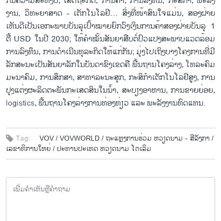
ກັນ​ຄວາມ​ສະ​ຫງົບ, ເສດ​ຖະ​ກິດ, ການ​ຄ້າ, ການ​ລົງ​ທຶນ, ກະ​ສິ​ກຳ, ພະ​ລັງ​
ງານ, ວິ​ທະ​ຍາ​ສາດ - ເຕັກ​ໂນ​ໂລ​ຢີ… ສິ່ງ​ທີ່​ໜ້າ​ສົນ​ໃຈ​ແມ່ນ, ສອງ​ຝ່າຍ​
ເຫັນ​ດີ​ເປັນ​ເອ​ກະ​ພາບ​ບັນ​ລຸ​ເປົ້າ​ໝາຍ​ຍົກ​ວົງ​ເງິນ​ການ​ຄ້າ​ສອງ​ຝ່າຍ​ບັນ​ລຸ 1
ຕື້ USD ໃນ​ປີ 2030; ໃຫ້​ຄໍ​າ​ໝັ້ນ​ສັນ​ຍາ​ສືບ​ຕໍ່​ປົວ​ແປງ​ສະ​ພາບ​ແວດ​ລ້ອມ​
ການ​ລົງ​ທຶນ, ການ​ດຳ​ເນີນ​ທຸ​ລະ​ກິດ​ໃຫ້​ແກ່​ກັນ; ມຸ່ງ​ໄປ​ເຖິງ​ບາງ​ໂຄງ​ການ​ທີ່​ມີ​
ລັກ​ສະ​ນະ​ເປັນສັນ​ຍາ​ລັກ​ໃນ​ບັນ​ດາ​ຂົງ​ເຂດ​ຄື ພື້ນ​ຖານ​ໂຄງ​ລ່າງ, ໂທ​ລະ​ຄົມ​
ມະ​ນາ​ຄົມ, ການ​ສຶກ​ສາ, ສາ​ທາ​ລະ​ນະ​ສຸກ, ກະ​ສິ​ກຳ​ເຕັກ​ໂນ​ໂລ​ຢີ​ສູງ, ການ​
ປຸງ​ແຕ່ງ​ຜະ​ລິດ​ຕະ​ພັນ​ກະ​ເສດ​ສິນ​ໃນ​ນ້ຳ, ສະ​ບຽງ​ອາ​ຫານ, ການ​ຂາຍ​ຍ່ອຍ,
logistics, ພື້ນ​ຖານ​ໂຄງ​ລ່າງ​ການ​ທ່ອງ​ທ່ຽວ ແລະ ພະ​ລັງ​ງານ​ທົດ​ແທນ.
Tag:
VOV /
VOVWORLD /
ຖະ​ແຫຼງ​ກາ​ນ​ຮ່ວມ ຫວຽດ​ນາມ - ສີ​ລັງ​ກາ /
ເລ​ຂາ​ທິ​ການ​ໃຫຍ່ /
ປະ​ທານ​ປະ​ເທດ ຫວຽດ​ນາມ ໂຕ​ເລິມ