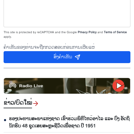
This site is protected by reCAPTCHA and the Google
Privacy Policy
and
Terms of Service
apply.
ຄຳເຫັນຂອງທ່ານຈະຖືກກວດສອບກ່ອນການເຜີຍແຜ່
ສົ່ງຄຳເຫັນ
ຂ່າວ/ບົດ​ໃໝ່
ຮອງ​ປະ​ທານ​ສະ​ພາ​ແຫ່ງ​ຊາດ ເຂົ້າ​ຮ່ວມ​ພິ​ທີ​ໄຫວ້​ອາ​ໄລ ແລະ ປົ່ງ​ ອັດ​ຖິ​
●
ນັກ​ຮົບ​ 48 ຊຸດເສຍ​ສະຫຼະ​ຊີ​ວິດ​ເພື່ອ​ຊາດ ປີ 1951