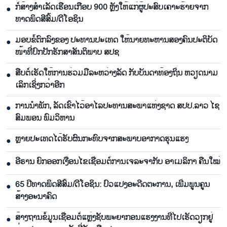
ກໍ່​ສ້າງ​ສຳ​ເລັດ​ເຮືອນເກືອບ 900 ຫຼັງ​ໃຫ້​ແກ່​ຜູ້​ປະ​ສົບ​ເຄາ​ະ​ຮ້າຍ​ຈາກ​
●
ທາດ​ພິດ​ສີ​ສົ້ມ/ດີ​ໂອ​ຊິນ​
ມອບ​ຂໍ້​ຕົກ​ລົງ​ຂອງ​ ປະ​ທານ​ປະ​ເທດ ໃຫ້​ນາຍ​ທະ​ຫານ​ສອງ​ຄົນ​ປະ​ຕິ​ບັດ​
●
ໜ້າ​ທີ່​ປົກ​ປັກ​ຮັກ​ສາ​ສັນ​ຕິ​ພາບ ສ​ປ​ຊ
ສືບ​ຕໍ່​ເຮັດ​ໃຫ້​ການ​ຮ່ວມມື​ລະ​ຫວ່າງ​ລັດ ກັບ​ບັນ​ດາ​ທ້ອງ​ຖິ່ນ ຫວຽດ​ນາມ
●
ເລິກ​ເຊິ່ງກວ່າ​ອີກ
ການ​ນຳ​ພັກ​, ລັດ​ເຂົ້າ​ໄວ້​ອາ​ໄລ​ປະ​ທານ​ສະ​ພາ​ແຫ່ງ​ຊາດ ສ​ປ​ປ.ລາວ ໄຊ​
●
ສົມ​ພອນ ພົມ​ວິ​ຫານ
ຫຼາຍປະເທດໄດ້ຮັບຜົນກະທົບຈາກສະພາບອາກາດຮຸນແຮງ
●
ອີຣານ ຍົກອອກເງື່ອນໄຂເຊື່ອມຕໍ່ການເຈລະຈາກັບ ອາເມລິກາ ຄືນໃໝ່
●
65 ​ປີທາດ​ພິດ​ສີ​ສົ້ມ/ດີ​ໂອ​ຊິນ: ປົວ​ແປງ​ອະ​ດີດ​ຕະ​ການ, ເພີ່ມ​ພູນ​ຄູນ​
●
ສ້າງ​ອະ​ນາຄົດ
ສ້າງຖານຂໍ້ມູນເຊື່ອມຕໍ່ແຫຼ່ງຊັບພະຍາກອນແຮງງານທີ່ໄປເຮັດວຽກຢູ່
●