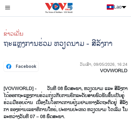
Nhảy đến nội dung
Lao
Menu trang chủ tiếng Lào
menu phụ tiếng Lào
ຂ່າວເດັ່ນ
ຖະ​ແຫຼງ​ກາ​ນ​ຮ່ວມ ຫວຽດ​ນາມ - ສີ​ລັງ​ກາ
ວັນເສົາ, 09/05/2026, 16:24
Facebook
VOVWORLD
[VOVWORLD] - ວັນ​ທີ 08 ພຶດ​ສະ​ພາ, ຫວຽດ​ນາມ ແລະ ສີ​ລັງ​ກາ
ໄດ້​ອອກ​ຖະ​ແຫຼງ​ການ​ຮ່ວມ​ກ່ຽວ​ກັບ​ການ​ຍົກ​ລະ​ດັບ​ສາຍ​ພົວ​ພັນ​ຂຶ້ນ​ເປັນ​ຄູ່​
ຮ່ວມ​ມື​ຮອບ​ດ້ານ ເນື່ອງ​ໃນ​ໂອ​ກາດ​ການ​ຢ້ຽມ​ຢາມ​ທາງ​ລັດ​ຖະ​ກິດ​ຢູ່ ສີ​ລັງ​
ກາ ຂອງ​ທ່ານ​ເລ​ຂາ​ທິ​ການ​ໃຫຍ່, ປະ​ທານ​ປະ​ເທດ ຫວຽດ​ນາມ ໂຕ​ເລິມ ໃນ​
ລະ​ຫວ່າງວັນ​ທີ 07 – 08 ພຶດ​ສະ​ພາ.