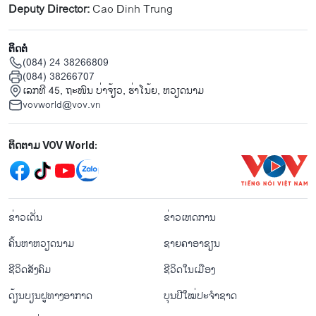
Deputy Director:
Cao Dinh Trung
ຕິດຕໍ່
(084) 24 38266809
(084) 38266707
ເລກທີ 45, ຖະໜົນ ບ່າ​ຈ້ຽວ, ຮ່າ​ໂນ້ຍ, ຫວຽດນາມ
vovworld@vov.vn
Mạng xã hội
ຕິດຕາມ VOV World:
menu footer tiếng Lào
ຂ່າວເດັ່ນ
ຂ່າວເຫດການ
ຄົ້ນຫາຫວຽດນາມ
ຊາຍຄາອາຊຽນ
ຊີ​ວິດ​ສັງ​ຄົມ
ຊີ​ວິດ​ໃນ​ເມືອງ
ດ້ຽນບຽນ​ຝູທາງ​ອາກາດ
ບຸນປີໃໝ່ປະຈຳຊາດ