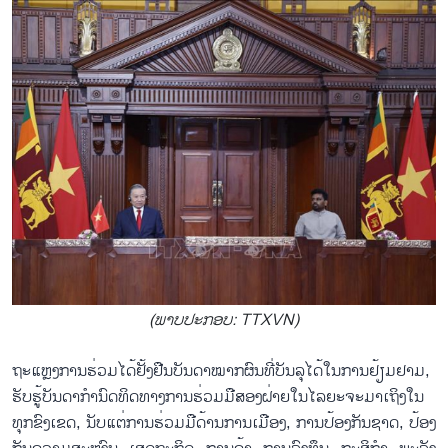
(ພາບ​ປະ​ກອບ: TTXVN)
ຖະ​ແຫຼງ​ການ​ຮ່ວມ​ໄດ້​ຢັ້​ງ​ຢືນ​ບັນ​ດາ​ໝາກ​ຜົນ​ທີ່​ບັນ​ລຸ​ໄດ້​ໃນ​ການ​ຢ້ຽມ​ຢາມ,
ຮັບ​ຮູ້​ບັນ​ດາ​ກຳ​ນົດ​ທິດ​ທາງ​ການ​ຮ່ວມ​ມື​ສອງ​ຝ່າຍ​ໃນ​ໄລ​ຍະ​ຈະ​ມາ​ເຖິງ​ໃນ​
ທຸກ​ຂົງ​ເຂດ, ນັບ​ແຕ່​ການ​ຮ່ວມ​ມື​ດ້ານ​ການ​ເມືອງ, ການ​ປ້ອງ​ກັນ​ຊາດ, ປ້ອງ​