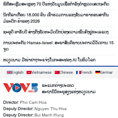
ພິທີສະເຫຼີມສະເຫຼອງ 70 ປີແຫ່ງວັນມູນເຊື້ອກຳລັງຕຳຫຼວດເສດຖະກິດ
ນັກກິລາເກືອບ 18.000 ຄົນ ເຂົ້າຮ່ວມການແຂ່ງຂັນມາຣາທອນສາກົນ
ມໍລະດົກ ຮ້າລອງ 2026
ຊະອຸດີ ອາຣັບບີ ສ້າງຕັ້ງພັດທະມິດປົກປ້ອງຄວາມໝັ້ນຄົງຢູ່ທະເລແດງ
ການ​ປະ​ທະ​ກັນ Hamas-Israel: ສະ​ພາ​ສັນ​ຕິ​ພາບ​ປະ​ກາດ​ວິ​ວັດ​ການ 15
ຈຸດ
ຫວຽດນາມ ມີໜ້າຢ່າງຈະແຈ້ງໃນກະສະຟອງ AI ໃນທົ່ວໂລກ
English
Vietnamese
Chinese
French
German
ພະແນກຕ່າງປະເທດ
ສະຖານີວິທະຍຸສຽງແຫ່ງຫວຽດນາມ
Director
: Pho Cam Hoa
Deputy Director:
Nguyen Thu Hoa
Deputy Director:
Bui Manh Hung