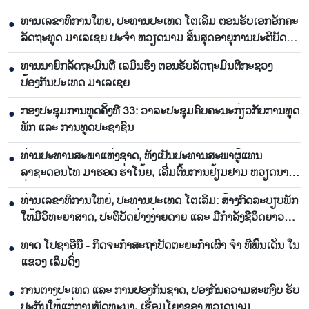
ທ່ານເລຂາທິການໃຫຍ່, ປະທານປະເທດ ໂຕເລິມ ຕ້ອນຮັບເອກອັກຄະ
●
ລັດຖະທູດ ມາເລເຊຍ ປະຈຳ ຫວຽດນາມ ສິ້ນສຸດອາຍຸການປະຕິບັດ
ງານ
ທ່ານນາຍົກລັດຖະມົນຕີ ເລມິນຮຶງ ຕ້ອນຮັບລັດຖະມົນຕີກະຊວງ
●
ປ້ອງກັນປະເທດ ມາເລເຊຍ
ກອງປະຊຸມການທູດຄັ້ງທີ 33: ວາລະປະຊຸມຄົບຄະນະກ່ຽວກັບການທູດ
●
ພັກ ແລະ ການທູດປະຊາຊົນ
ທ່ານປະທານສະພາແຫ່ງຊາດ, ທັງເປັນປະທານສະພາຜູ້ແທນ
●
ລາຊະດອນໄທ ມາຮອດ ຮ່າໂນ້ຍ, ເລີ່ມຕົ້ນການຢ້ຽມຢາມ ຫວຽດນາມ
ຢ່າງເປັນທາງການ
ທ່ານເລຂາທິການໃຫຍ່, ປະທານປະເທດ ໂຕເລິມ: ສ້າງກົດລະບຽບພັກ
●
ໃຫ້ມີວິທະຍາສາດ, ປະຕິບັດຢ່າງງ່າຍດາຍ ແລະ ມີກຳລັງຊີວິດຍາວ
ນານ
ທາດ ໂປຊາອີນື - ກິດຈະກຳສະຖາປັດຕະຍະກຳເຜົ່າ ຈຳ ທີ່ພົ້ນເດັ່ນ ໃນ
●
ແຂວງ ເລິມດົ່ງ
ການ​ຕ່າງ​ປະ​ເທດ ແລະ ການ​ປ້ອງ​ກັນ​ຊາດ, ​ປ້ອງ​ກັນ​ຄວາມ​ສະ​ຫງົບ ຮັ​ບ​
●
ປະ​ກັນ​ໃຫ້​ແກ່​ການ​ພັດ​ທະ​ນາ, ເຊື່ອມ​ໂຍງຂອງ ຫວຽດ​ນາມ