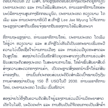
ຕອນ​ບ່າຍ​ວັນ​ທີ 22 ເມ​ສາ, ພາຍຫຼັງ​ພິ​ທີ​ຕ້ອນ​ຮັບ​ທາງ​ລັດ​ຖະ​ກິ​ດ​ຢູ່​ທຳ​ນຽບ​
ປະ​ທານ​ປະ​ເທດ ແລະ ການໂອ້​ລົມ​ສົນ​ທະ​ນາ, ທ່ານ​ເລ​ຂາ​ທິ​ການ​ໃຫຍ່ຄະ​
ນະ​ບໍ​ລິ​ຫານ​ງານ​ສູນ​ກາງ​ພັກ​ກອມ​ມູ​ນິດ, ປະ​ທານ​ປະ​ເທດ ຫວຽດ​ນາມ ໂຕ​
ເລິມ ແລະ ທ່ານ​ປະ​ທາ​ນາ​ທິ​ບໍ​ດີ ສ.ເກົາຫຼີ Lee Jae Myung ໄດ້​ຈັດ​ການ​
ຖະ​ແຫຼງ​ຂ່າວ​ສາ​ກົນເພື່ອ​ແຈ້ງ​ໝາກ​ຜົນ​ຂອງ​ການໂອ້​ລົມ​ສົນ​ທະ​ນາ
ທີ່​ການ​ຖະ​ແຫຼງ​ຂ່າວ, ທ່ານ​ເລ​ຂາ​ທິ​ການ​ໃຫຍ່, ປະ​ທານ​ປະ​ເທດ ໂຕ​ເລິມ
ໃຫ້​ຮູ້​ວ່າ ຫວຽດ​ນາມ ແລະ ສ.ເກົາຫຼີ​ໄດ້​ເຫັນ​ດີ​ເປັນ​ເອ​ກະ​ພາບ​ເພີ່ມ​ທະ​ວີ​
ຄວາ​ມ​ໄວ້​ເນື້ອ​ເຊື່ອ​ໃຈ​ດ້ານ​ການ​ເມືອງ ແລະ ການ​ຮ່ວມ​ມື​ຍຸດ​ທະ​ສາດ​ລະ​
ດັບ​ສູງ​ໃໝ່. ສອ​ງ​ຝ່າຍ​ໄດ້​ເນັ້ນ​ໜັກ​​ສິ​ໄດ​ຍຸດ​ທະ​ສາດ​ກ່ຽວ​ກັບ​ການ​ຮ່ວມ​ສຳ​
ພັນ​ເສດ​ຖະ​ກິດ​ສອງ​ປະ​ເທດ ໃນ​ສະ​ພາບ​ການ​ໃໝ່, ໃຫ້​ຄຳ​ໝັ້ນ​ສັນ​ຍາ​ສືບ​ຕໍ່​
ສ້າງ​ຄວາມ​ສະ​ດວກ​ທາງ​ການ​ຄ້າ, ເປີດ​ຕະຫຼາດ​ສົ່ງ​ອອກ​ນຳ​ເຂົ້າ​ໃຫ້​ແກ່​ສິ​ນ​
ຄ້າ​ຂອງ​ກັນ, ຜ່ານ​ນັ້ນ​ກໍ່​ປະ​ກອບ​ສ່ວນ​ປະ​ຕິ​ບັດ​ສຳ​ເລັດ​ເປົ້າ​ໝາຍ​ວົງ​ເງິນ​
ການ​ຄ້າ​ສອງ​ຝ່າຍ​ບັນ​ລຸ 150 ຕື້ USDໃນ​ປີ 2030. ທ່ານ​ເລ​ຂາ​ທິ​ການ​
ໃຫຍ່, ປະ​ທານ​ປະ​ເທດ ໂຕ​ເລິມ ເນັ້ນ​ໜັກ​ວ່າ:
ສອງ​ຝ່າຍ​ໄດ້​ຢັ້ງ​ຢືນ​ຄວາມ​ຕັດ​ສິນ​ໃຈ​ຍູ້​ແຮງ​ການ​ຮ່ວມ​ມື​ດ້ານວິ​ທະ​ຍາ​ສາດ​
ເຕັກ​ໂນ​ໂລ​ຢີ, ນະ​ວັດ​ຕະ​ກຳ ແລະ ການຫັນ​ເປັນ​ດີ​ຈີ​ຕອນ​ກາຍ​ເປັນ​ເສົາ​ຄ້ຳ