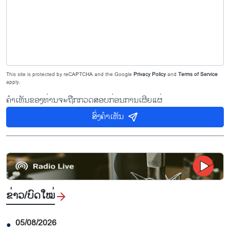
This site is protected by reCAPTCHA and the Google
Privacy Policy
and
Terms of Service
apply.
ຄຳເຫັນຂອງທ່ານຈະຖືກກວດສອບກ່ອນການເຜີຍແຜ່
ສົ່ງຄຳເຫັນ
ຂ່າວ/ບົດ​ໃໝ່
05/08/2026
●