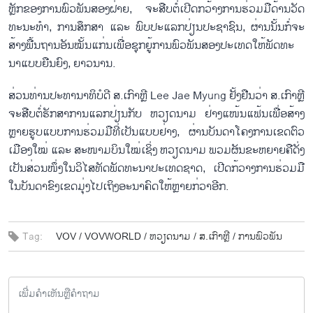
ຫຼັກ​ຂອງ​ການ​ພົວ​ພັນ​ສອງ​ຝ່າຍ, ຈະ​ສືບ​ຕໍ່​ເປີດກວ້າງ​ການ​ຮ່ວມ​ມື​​ດ້ານວັດ​
ທະ​ນະ​ທຳ, ການ​ສຶກ​ສາ ແລະ ພົບ​ປະ​ແລກ​ປ່ຽນ​ປະ​ຊາ​ຊົນ, ຜ່ານ​ນັ້ນກໍ່​ຈະ​
ສ້າງ​ພື້ນ​ຖານ​ອັນ​ໝັ້ນ​ແກ່ນ​ເພື່ອ​ຊຸກ​ຍູ້​ການ​ພົວ​ພັນ​ສອງ​ປະ​ເທດ​ໃຫ້​ພັດ​ທະ​
ນາ​ແບບ​ຍືນ​ຍົງ, ຍາວ​ນານ.
ສ່ວນ​ທ່ານ​ປະ​ທາ​ນາ​ທິ​ບໍ​ດີ ສ.ເກົາຫຼີ Lee Jae Myung ຢັ້ງ​ຢືນ​ວ່າ ສ.ເກົາ​ຫຼີ​
ຈະ​ສືບ​ຕໍ່​ຮັກ​ສາ​ການ​ແລກ​ປ່ຽນ​ກັບ ຫວຽດ​ນາມ ຢ່າງ​ແໜ້ນ​ແຟ້ນເພື່ອ​ສ້າງ
ຫຼາຍ​ຮູບ​ແບບ​ການ​ຮ່ວມ​ມື​ທີ່​ເປັນ​ແບບ​ຢ່າງ, ຜ່ານ​ບັນ​ດາ​ໂຄງ​ການ​ເຂດ​ຕົວ​
ເມືອງ​ໃໝ່ ແລະ ສະ​ໜາມ​ບິນ​ໃໝ່​ເຊິ່ງ ຫວຽດ​ນາມ ພວມ​ຜັນ​ຂະ​ຫຍາຍ​ຄື​ດັ່ງ​
ເປັນສ່ວນ​ໜຶ່ງ​ໃນ​ວິ​ໄສ​ທັດ​ພັດ​ທະ​ນ​າ​ປະ​ເທດ​ຊາດ, ເປີດກ້​ວາງ​ການ​ຮ່ວມ​ມື​
ໃນ​ບັນ​ດາ​ຂົງ​ເຂດມຸ່ງ​ໄປ​ເຖິງ​ອະ​ນາ​ຄົດໃຫ້ຫຼາຍ​ກ່​ວາ​ອີກ.
Tag:
VOV /
VOVWORLD /
ຫວຽດ​ນາມ /
ສ.ເກົາຫຼີ /
ການ​ພົວ​ພັນ