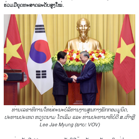
ຮ່ວມ​ມື​ຍຸດ​ທະ​ສາດ​ລະ​ດັບ​ສູງ​ໃໝ່.
ທ່ານເລຂາທິການໃຫຍ່ຄະນະບໍລິຫານງານສູນກາງພັກກອມມູນິດ,
ປະທານປະເທດ ຫວຽດນາມ ໂຕເລິມ ແລະ ທ່ານປະທານາທິບໍດີ ສ.ເກົາຫຼີ
Lee Jae Myung (ພາບ: VOV)