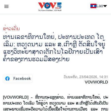
Nhảy đến nội dung
Lao
Menu trang chủ tiếng Lào
menu phụ tiếng Lào
ຂ່າວເດັ່ນ
ທ່ານ​ເລ​ຂາ​ທິ​ການ​ໃຫຍ່, ປະ​ທານ​ປະ​ເທດ ໂຕ​
ເລິມ: ຫວຽດ​ນາມ ແລະ ສ.ເກົາຫຼີ ຕັດ​ສິນ​ໃຈ​ຍູ້​
ແຮງວິ​ທະ​ຍາ​ສາດ​ເຕັກ​ໂນ​ໂລ​ຢີ​ກາຍ​ເປັນ​ເສົາ​
ຄ້ຳ​ຂອງ​ການ​ຮ່ວມ​ມື​ສອງ​ຝ່າຍ
ວັນພະຫັດ, 23/04/2026, 14:31
Facebook
VOVWORLD
[VOVWORLD] - ທີ່​ການ​ຖະ​ແຫຼງ​ຂ່າວ, ທ່ານ​ເລ​ຂາ​ທິ​ການ​ໃຫຍ່, ປະ​
ທານ​ປະ​ເທດ ໂຕ​ເລິມ ໃຫ້​ຮູ້​ວ່າ ຫວຽດ​ນາມ ແລະ ສ.ເກົາຫຼີ​ໄດ້​ເຫັນ​ດີ​ເປັນ​
ເອ​ກະ​ພາບ​ເພີ່ມ​ທະ​ວີ​ຄວາ​ມ​ໄວ້​ເນື້ອ​ເຊື່ອ​ໃຈ​ດ້ານ​ການ​ເມືອງ ແລະ ການ​