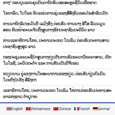
ທາງ” ຕອບບຸນແທນຄຸນບັນດານັກຮົບເສຍສະຫຼະຊີວິດເພື່ອຊາດ
ໂອ​ຕາ​ລິດ, ໂປ​ໂລຍ ຮັດ​ແໜ້ນ​ການ​ຄຸ້ມ​ຄອງ​ສື່​ສັງ​ຄົມ​ອອນ​ໄລ​ສຳ​ລັບ​ເດັກ
​ທ່ານນາ​ຍົກ​ລັດ​ຖະ​ມົນ​ຕີ ເລ​ມິງ​ຮຶງ ຕ້ອນ​ຮັບ ​​ທ່ານນາງ ສີ​​ໃສ ລື​ເດ​ດ​ມູນ​
ສອນ ຫົວ​ໜ້າ​ຄະ​ນະ​ຈັດ​ຕັ້ງ​ສູນ​ກາງ​ພັກ​ປະ​ຊາ​ຊົນ​ປະ​ຕິ​ວັດ ລາວ
ທ່ານເລຂາທິການໃຫຍ່, ປະທານປະເທດ ໂຕເລິມ ຕ້ອນຮັບປະທານສານ
ປະຊາຊົນສູງສຸດ ລາວ
ກອງປະຊຸມຄະນະຊີ້ນຳສູນກາງກ່ຽວກັບການພັດທະນາວິທະຍາສາດ, ເຕັກ
ໂນໂລຊີ, ນະວັດຕະກຳ ແລະ ການຫັນເປັນດີຈີຕອນ
ຫວຽດ​ນາມ ຍູ້​ແຮງ​ການ​ໂຄ​ສະ​ນາ​ການ​ທ່ອງ​ທ່ຽວ, ຕ້ອນ​ຮັບ​ຖ້ຽວ​ບິນ​ບິນ​
ໂດຍ​ກົງ​ໄປ​ຍັງ ສີ​ລັງ​ກາ
ເລ​ຂ​າ​ທິ​ການ​ໃຫຍ່, ປະ​ທານ​ປະ​ເທດ ໂຕ​ເລິມ ໃຫ້​ການ​ຕ້ອນ​ຮັບ​ປະ​ທານ​ສະ​
ພາ​ແຫ່ງ​ຊາດ ກຳ​ປູ​ເຈຍ
English
Vietnamese
Chinese
French
German