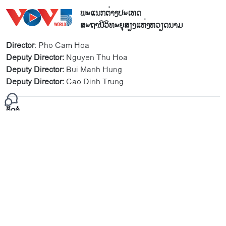
ພະແນກຕ່າງປະເທດ
ສະຖານີວິທະຍຸສຽງແຫ່ງຫວຽດນາມ
Director
: Pho Cam Hoa
Deputy Director:
Nguyen Thu Hoa
Deputy Director:
Bui Manh Hung
Deputy Director:
Cao Dinh Trung
ຕິດຕໍ່
(084) 24 38266809
(084) 38266707
ເລກທີ 45, ຖະໜົນ ບ່າ​ຈ້ຽວ, ຮ່າ​ໂນ້ຍ, ຫວຽດນາມ
vovworld@vov.vn
Mạng xã hội
ຕິດຕາມ VOV World:
menu footer tiếng Lào