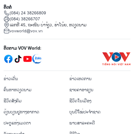
ຕິດຕໍ່
(084) 24 38266809
(084) 38266707
ເລກທີ 45, ຖະໜົນ ບ່າ​ຈ້ຽວ, ຮ່າ​ໂນ້ຍ, ຫວຽດນາມ
vovworld@vov.vn
Mạng xã hội
ຕິດຕາມ VOV World:
menu footer tiếng Lào
ຂ່າວເດັ່ນ
ຂ່າວເຫດການ
ຄົ້ນຫາຫວຽດນາມ
ຊາຍຄາອາຊຽນ
ຊີ​ວິດ​ສັງ​ຄົມ
ຊີ​ວິດ​ໃນ​ເມືອງ
ດ້ຽນບຽນ​ຝູທາງ​ອາກາດ
ບຸນປີໃໝ່ປະຈຳຊາດ
ປະຕູແຫ່ງເມດຕາ
ພາບສາລະຄະດີ