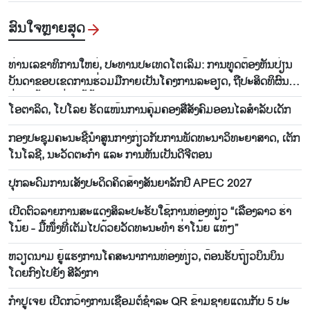
ສົນ​ໃຈ​ຫຼາຍ​ສຸດ
ທ່ານ​ເລ​ຂາ​ທິ​ການ​ໃຫຍ່, ປະ​ທານ​ປະ​ເທດ​ໂຕ​ເລິມ: ການ​ທູດ​ຕ້ອງ​ຫັນ​ປ່ຽນ​
ບັນ​ດາ​ຂອບ​ເຂດ​ການ​ຮ່ວມ​ມື​ກາຍ​ເປັນ​ໂຄງ​ການ​ລະ​ອຽດ​, ຖື​ປະ​ສິດ​ທິ​ຜົນ​
ຢ່າງ​ແທ້​ຈິງ​ແມ່ນ​ໄມ້ຫຼ້າ​ວັດ​ແທກ
ໂອ​ຕາ​ລິດ, ໂປ​ໂລຍ ຮັດ​ແໜ້ນ​ການ​ຄຸ້ມ​ຄອງ​ສື່​ສັງ​ຄົມ​ອອນ​ໄລ​ສຳ​ລັບ​ເດັກ
ກອງປະຊຸມຄະນະຊີ້ນຳສູນກາງກ່ຽວກັບການພັດທະນາວິທະຍາສາດ, ເຕັກ
ໂນໂລຊີ, ນະວັດຕະກຳ ແລະ ການຫັນເປັນດີຈີຕອນ
ປຸກ​ລະ​ດົມ​ການ​ເສັງ​ປະ​ດິດ​ຄິດ​ສ້າງສັນ​ຍາ​ລັກ​ປີ APEC 2027
ເປີດ​ຕົວ​ລາຍ​ການ​ສະ​ແດງ​ສິ​ລະ​ປະ​ຮັບ​ໃຊ້​ການ​ທ່ອງ​ທ່ຽວ “ເລື່ອງ​ລາວ ຮ່າ​
ໂນ້ຍ - ມື້​ໜຶ່ງ​ທີ່​ເຕັມ​ໄປ​ດ້ວຍ​ວັດ​ທະ​ນະ​ທໍ​າ ຮ່າ​ໂນ້ຍ ແທ້ໆ”
ຫວຽດ​ນາມ ຍູ້​ແຮງ​ການ​ໂຄ​ສະ​ນາ​ການ​ທ່ອງ​ທ່ຽວ, ຕ້ອນ​ຮັບ​ຖ້ຽວ​ບິນ​ບິນ​
ໂດຍ​ກົງ​ໄປ​ຍັງ ສີ​ລັງ​ກາ
ກຳ​ປູ​ເຈຍ ​ເປີດກວ້າງ​ການ​ເຊື່ອມ​ຕໍ່​ຊຳ​ລະ QR ຂ້າມ​ຊາຍ​ແດນ​ກັບ 5 ປະ​