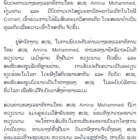
ພົບປະທ່ານນາງຮອງເລຂາທິການໃຫຍ່ ສປຊ Amina Mohammed,
ຢ້ຽມ
ຢາມ
ແລະ
ມີ
ບົດກ່າວ
ປາ
ໄສ
ຢູ່
ມະ
ຫາ
ວິ
ທະ
ຍາ
ໄລ
ເຕັກ
ໂນ
ໂຢ
ລີ
Cornell,
ເຂົ້າ
ຮ່ວມ
ການ
ໂອ້
ລົມ
ສົນ
ທະ
ນາ
ວິ
ສາ
ຫະ
ກິດ
ໂດຍ
ສະ
ພາ
ດຳ
ເນີນ
ທຸ
ລະ
ກິດ
ເພື່ອ
ຄວາມ
ເຂົ້າ
ໃຈ
ສາ
ກົນ
ຈັດ
ຂຶ້ນ
.
ຢູ່ສຳນັກງານ ສປຊ, ໃນການພົບປະກັບທ່ານນາງຮອງເລຂາທິການ
ໃຫຍ່ ສປຊ Amina Mohammed, ທ່ານຮອງນາຍົກລັດຖະມົນຕີ
ຫວຽດນາມ ເລມິງຄ໊າຍ ຢັ້ງຢືນວ່າ ຫວຽດນາມ ຢຶດໝັ້ນ ແລະ
ສະໜັບສະໜູນລັດທິຫຼາຍຝ່າຍ, ການຮັບປະກັນຄວາມເປັນລະບຽບ
ຮຽບຮ້ອຍໃນໂລກ ໂດຍອີງໃສ່ກົດໝາຍສາກົນ ແລະ ກົດບັດ ສປຊ,
ສະໜັບສະໜູນບົດບາດເປັນໃຈກາງຂອງ ສປຊ ໃນລະບົບບໍລິຫານ
ທົ່ວໂລກ ເພື່ອຮັບມືກັບບັນດາສິ່ງທ້າທາຍລວມ.
ສ່ວນທ່ານຮອງເລຂາທິການໃຫຍ່ ສປຊ Amina Mohammed ຖືວ່າ
ຫວຽດນາມ ແມ່ນຄູ່ຮ່ວມມືສຳຄັນຂອງ ສປຊ; ພ້ອມທັງປາດຖະໜາວ່າ
ຫວຽດນາມ ຈະໃຫ້ການສົມທົບໃນການຜັນຂະຫຍາຍບັນດາໂຄງການ
ດຳເນີນງານ; ທ່ານນາງກໍຢັ້ງຢືນວ່າ ບັນດາອົງການຈັດຕັ້ງຂອງ ສປຊ
ພ້ອມແລ້ວທີ່ຈະໜູນຊ່ວຍ ຫວຽດນາມ ລະດົມແຫຼ່ງກຳລັງ, ຜ່ານນັ້ນ ຊ່ວຍ