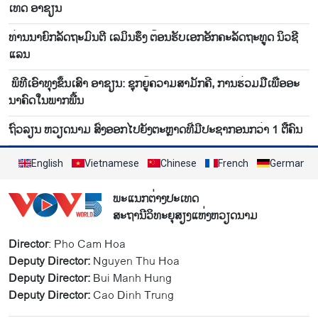
ເທດ ອາ​ຊຽນ
ທ່ານນາຍົກລັດຖະມົນຕີ ເລມິນຮຶງ ຕ້ອນຮັບເອກອັກຄະລັດຖະທູດ ນິວຊີ
ແລນ
ພິ​ທີ​ເອົາ​ທຸງ​ຂຶ້ນ​ເສົາ ອາ​ຊຽນ: ຊຸກ​ຍູ້​ຄວາມ​ສາ​ມັ​ກ​ຄີ, ການ​ຮ່ວມ​ມື​ເພື່ອ​ອະ​
ນາ​ຄົດ​ໃນ​ພາກ​ພື້ນ
ຖົ່ວ​ລຽນ ຫວຽດ​ນາມ ສົ່ງ​ອອກ​ໄປ​ຍັງ​ຕະຫຼາດ​ທີ່​ມີ​ປະ​ຊາ​ກອນກວ່າ 1 ຕື້​ຄົນ
English
Vietnamese
Chinese
French
German
ພະແນກຕ່າງປະເທດ
ສະຖານີວິທະຍຸສຽງແຫ່ງຫວຽດນາມ
Director
: Pho Cam Hoa
Deputy Director:
Nguyen Thu Hoa
Deputy Director:
Bui Manh Hung
Deputy Director:
Cao Dinh Trung