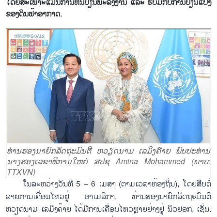
ໂດຍສະເພາະແມ່ນການຫັນປ່ຽນພະລັງງານ ແລະ ຮັບມືກັບການປ່ຽນແປງ
ຂອງດິນຟ້າອາກາດ.
ທ່ານຮອງນາຍົກລັດຖະມົນຕີ ຫວຽດນາມ ເລມິງຄ໊າຍ ພົບປະທ່ານ
ນາງຮອງເລຂາທິການໃຫຍ່ ສປຊ Amina Mohammed (ພາບ:
TTXVN)
ໃນລະຫວ່າງວັນທີ 5 – 6 ເມສາ (ຕາມເວລາທ້ອງຖິ່ນ), ໂດຍສືບຕໍ່
ລາຍການເຄື່ອນໄຫວຢູ່ ອາເມລິກາ, ທ່ານຮອງນາຍົກລັດຖະມົນຕີ
ຫວຽດນາມ ເລມິງຄ໊າຍ ໄດ້ມີການເຄື່ອນໄຫວຫຼາຍຢ່າງຢູ່ ນິວຢອກ, ເຊັ່ນ: