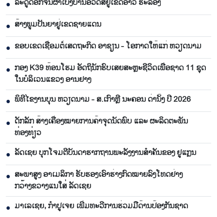
ລະດູດອກຈັນຜາເບັ່ງບານອວດສີຢູ່ເຂດອ່າວ ຮະລອງ
●
ສ້າງພູມປັນຍາຢູ່ເຂດຊາຍແດນ
●
ຂອບເຂດເຊື່ອມຕໍ່ເສດຖະກິດ ອາຊຽນ - ໂອກາດໃຫ້ແກ່ ຫວຽດນາມ
●
ກອງ K39 ທ້ອນໂຮມ ອັດຖິນັກຮົບເສຍສະຫຼະຊີວິດເພື່ອຊາດ 11 ຊຸດ
●
ໃນບໍລິເວນແຂວງ ອານຢາງ
ພິທີໄຂງານບຸນ ຫວຽດນາມ - ສ.ເກົາຫຼີ ນະຄອນ ດ່ານັ້ງ ປີ 2026
●
ດັກລັກ ສ້າງເຄື່ອງໝາຍການຄ້າຈຸດນັດພົບ ແລະ ຜະລິດຕະພັນ
●
ທ່ອງທ່ຽວ
ລັດເຊຍ ບຸກໂຈມຕີບັນດາຮາກຖານພະລັງງານສຳຄັນຂອງ ຢູແກຼນ
●
ສະພາສູງ ອາເມລິກາ ຮັບຮອງເອົາຮ່າງກົດໝາຍລົງໂທດຢ່າງ
●
ກວ້າງຂວາງແນໃສ່ ລັດເຊຍ
ມາເລເຊຍ, ກຳປູເຈຍ ເພີ່ມທະວີການຮ່ວມມືດ້ານປ້ອງກັນຊາດ
●