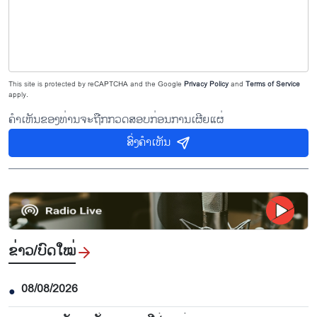
This site is protected by reCAPTCHA and the Google
Privacy Policy
and
Terms of Service
apply.
ຄຳເຫັນຂອງທ່ານຈະຖືກກວດສອບກ່ອນການເຜີຍແຜ່
ສົ່ງຄຳເຫັນ
ຂ່າວ/ບົດ​ໃໝ່
08/08/2026
●