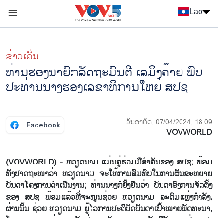
Nhảy đến nội dung
Lao
Menu trang chủ tiếng Lào
menu phụ tiếng Lào
ຂ່າວເດັ່ນ
ທ່ານ​ຮອງ​ນາ​ຍົກ​ລັດ​ຖະ​ມົນ​ຕີ ເລ​ມິງ​ຄ໊າຍ ພົບ​
ປະ​ທ່ານ​ນາງ​ຮອງ​ເລ​ຂາ​ທິ​ການ​ໃຫຍ່ ສ​ປ​ຊ
ວັນອາທິດ, 07/04/2024, 18:09
Facebook
VOVWORLD
(VOVWORLD) - ຫວຽດນາມ ແມ່ນຄູ່ຮ່ວມມືສຳຄັນຂອງ ສປຊ; ພ້ອມ
ທັງປາດຖະໜາວ່າ ຫວຽດນາມ ຈະໃຫ້ການສົມທົບໃນການຜັນຂະຫຍາຍ
ບັນດາໂຄງການດຳເນີນງານ; ທ່ານນາງກໍຢັ້ງຢືນວ່າ ບັນດາອົງການຈັດຕັ້ງ
ຂອງ ສປຊ ພ້ອມແລ້ວທີ່ຈະໜູນຊ່ວຍ ຫວຽດນາມ ລະດົມແຫຼ່ງກຳລັງ,
ຜ່ານນັ້ນ ຊ່ວຍ ຫວຽດນາມ ຍູ້ໄວການປະຕິບັດບັນດາເປົ້າໝາຍພັດທະນາ,