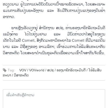
ຫວຽດນາມ ຍູ້ໄວການປະຕິບັດບັນດາເປົ້າໝາຍພັດທະນາ, ໂດຍສະເພາະ
ແມ່ນການຫັນປ່ຽນພະລັງງານ ແລະ ຮັບມືກັບການປ່ຽນແປງຂອງດິນຟ້າ
ອາກາດ.
ພາຍຫຼັງເຮັດວຽກຢູ່ ສຳນັກງານ ສປຊ, ທ່ານຮອງນາຍົກລັດຖະມົນຕີ
ເລມິງຄ໊າຍ ໄດ້ໄປຢ້ຽມຢາມ ແລະ ມີບົດກ່າວປາໄສຢູ່ໂຮງຮຽນ
ເຕັກໂນໂລຢີ Cornell, ສັງກັດມະຫາວິທະຍາໄລ Cornell ທີ່ມີມາແຕ່ດົນ
ນານ ແລະ ມີຊື່ສຽງຂອງ ອາເມລິກາ; ເຂົ້າຮ່ວມການໂອ້ລົມສົນທະນາກັບ
ວິສາຫະກິດ ໂດຍສະພາດຳເນີນທຸລະກິດເພື່ອຄວາມເຂົ້າໃຈສາກົນຈັດຂຶ້ນ.
Tag:
VOV /
VOVworld /
ສ​ປ​ຊ /
ຮອງ​ນາ​ຍົກ​ລັດ​ຖະ​ມົນ​ຕີ /
ໂອ້​ລົມ​ສົນ​
ທະ​ນາ /
ວິ​ສາ​ຫະ​ກິດ