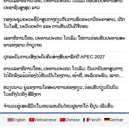
ທ່ານເລຂາທິການໃຫຍ່, ປະທານປະເທດ ໂຕເລິມ ຕ້ອນຮັບປະທານສານ
ປະຊາຊົນສູງສຸດ ລາວ
ກອງປະຊຸມຄະນະຊີ້ນຳສູນກາງກ່ຽວກັບການພັດທະນາວິທະຍາສາດ, ເຕັກ
ໂນໂລຊີ, ນະວັດຕະກຳ ແລະ ການຫັນເປັນດີຈີຕອນ
ເລ​ຂ​າ​ທິ​ການ​ໃຫຍ່, ປະ​ທານ​ປະ​ເທດ ໂຕ​ເລິມ ໃຫ້​ການ​ຕ້ອນ​ຮັບ​ປະ​ທານ​ສະ​
ພາ​ແຫ່ງ​ຊາດ ກຳ​ປູ​ເຈຍ
ປຸກ​ລະ​ດົມ​ການ​ເສັງ​ປະ​ດິດ​ຄິດ​ສ້າງສັນ​ຍາ​ລັກ​ປີ APEC 2027
ທ່ານເລຂາທິການໃຫຍ່, ປະທານປະເທດ ໂຕເລິມ: ບັນດາບັນຫາສູນກາງ
ໄດ້ຕົກລົງແລ້ວຕ້ອງໄດ້ຫັນເປັນໂຄງການ, ໜ້າທີ່, ຜະລິດຕະພັນ, ໝາກຜົນ
ລະອຽດໃນທັນທີ
ຫວຽດ​ນາມ ຍູ້​ແຮງ​ການ​ໂຄ​ສະ​ນາ​ການ​ທ່ອງ​ທ່ຽວ, ຕ້ອນ​ຮັບ​ຖ້ຽວ​ບິນ​ບິນ​
ໂດຍ​ກົງ​ໄປ​ຍັງ ສີ​ລັງ​ກາ
ຈຳ​ນວນ​ຜູ້​ເສຍ​ຊີ​ວິດ​ໃນ​ເຫດ​ແຜ່ນ​ດິນ​ໄຫວ​ຢູ່​ພາກ​ໃຕ້ ຍີ່​ປຸ່ນ ເພີ່ມ​ຂຶ້ນ
English
Vietnamese
Chinese
French
German