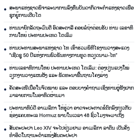
ສະ​ພາ​ແຫ່ງ​ຊາດ​ພິ​ຈາ​ລະ​ນາ​​ການລົງ​ທຶນ​ບັນ​ດາ​ກິດ​ຈະ​ກຳ​ແຫ່ງ​ຊາດ​ເພື່ອ​
●
ຊຸກ​ຍູ້​ການ​ເຕີບ​ໂຕ
ທ່ານ​ນາ​ຍົກ​ລັດ​ຖະ​ມົນ​ຕີ ອົດ​ສະ​ຕາ​ລີ ​ຄອຍລໍ​ຖ້າ​ຕ້ອນ​ຮັບ ທ່ານ ເລ​ຂາ​ທິ​
●
ການ​ໃຫຍ່ ປະ​ທານ​ປະ​ເທດ ໂຕ​ເລິມ
ທ່ານ​ປະ​ທານ​ສະ​ພາ​ແຫ່ງ​ຊາດ ໄທ ເຂົ້າ​ຮ່ວມ​ພິ​ທີ​ໄຂ​ງານ​ວາງ​ສະ​ແດງ
●
“ເຊີດ​ຊູ 50 ປີ​ແຫ່ງ​ການ​ພົວ​ພັນ​ທາງ​ການ​ທູດ ຫວຽດ​ນາມ-ໄທ”
ທ່ານເລ​ຂາ​ທິ​ການ​ໃຫຍ່ ປະ​ທານ​ປະ​ເທດ ໂຕ​ເລິມ: ຕ້ອງ​ປ່ຽນ​ແປງ​ໃໝ່​
●
ວຽກ​ງານ​ວາງ​ແຜນ​ຜັງ ແລະ ​ພັດ​ທະ​ນາ​ພື້ນ​ຖານ​ໂຄງ​ລ່າງ
ຄັດສະເໜີເນື້ອໃນຈົດໝາຍ ແລະ ຕອບບາງຄຳຖາມເຊິ່ງທ່ານຜູ້ຟັງຝາກ
●
ມາລາຍການໃນອາທິດຜ່ານມາ
ປະທານາທິບໍດີ ອາເມລິກາ ໃຫ້ຮູ້ວ່າ ອາດຈະປະກາດຂໍ້ຕົກລົງກ່ຽວກັບ
●
ຊ່ອງແຄບທະເລ Hormuz ພາບໃນເວລາ 48 ຊົ່ວໂມງຈະມາເຖິງ
ສັນຕະປະປາ Leo XIV ຈະໄປຢ້ຽມຢາມ ອາເມລິກາ ລາຕິນ ເປັນຄັ້ງ
●
ທຳອິດໃນຖານະຕຳແໜ່ງສັນຕະປະປາ