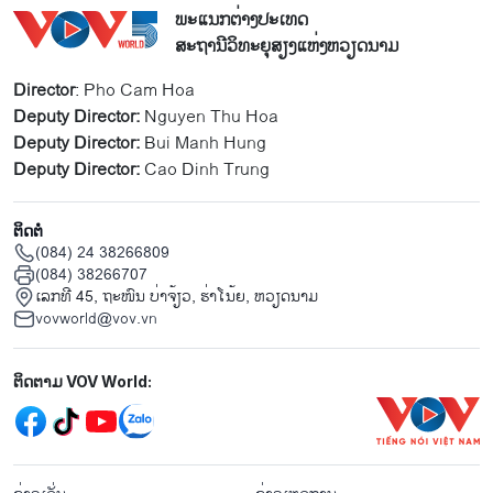
ພະແນກຕ່າງປະເທດ
ສະຖານີວິທະຍຸສຽງແຫ່ງຫວຽດນາມ
Director
: Pho Cam Hoa
Deputy Director:
Nguyen Thu Hoa
Deputy Director:
Bui Manh Hung
Deputy Director:
Cao Dinh Trung
ຕິດຕໍ່
(084) 24 38266809
(084) 38266707
ເລກທີ 45, ຖະໜົນ ບ່າ​ຈ້ຽວ, ຮ່າ​ໂນ້ຍ, ຫວຽດນາມ
vovworld@vov.vn
Mạng xã hội
ຕິດຕາມ VOV World:
menu footer tiếng Lào