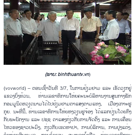
(ພາບ:
binhthuantv.vn
)
(vovworld) –​ ຕອນ​​ເຊົ້າວັນ​ທີ 3/7, ​ໃນ​ການ​ຢ້ຽມຢາມ ​ແລະ ​ເຮັດ​ວຽກ​ຢູ່​
ແຂວງ​ບິ່ງ​ທ້ວນ, ທ່ານ​ເລຂາທິການ​ໃຫ່ຍຄະນະ​ບໍລິຫານ​ງານ​ສູນ​ກາງ​ພັກ​
ກອມ​ມູນິດ​ຫວຽ​ດນາມ​ໄດ້​ໄປ​ຢ້ຽມຢາມ​ຕາ​ແສງຕາ​ມ​ແທງ, ເມືອງ​ເກາະ​ຟູ​
ກຸຍ. ນະ​ທີ່​ນີ້, ທ່ານ​ເລຂາທິການ​ໃຫ່ຍຫງວຽນ​ຟູ​ຈ້ອງ ​ໄດ້​ແລກປ່ຽນ​ໂດຍ​ກົງ​
ກັບ​ພະນັກງານ ​ແລະ ປຊຊ ຕາ​ແສງ​ກ່ຽວ​ກັບ​ການຈັດຕັ້ງ ​ແລະ ການ​ເຄື່ອນ​
ໄຫວ​ຂອງ​ຊາວ​ປະມົງ, ກ່ຽວ​ກັບ​ເຂດ​ຫາ​ປາ, ການ​ບໍລິການ, ການ​ປຸງ​ແຕ່ງ,