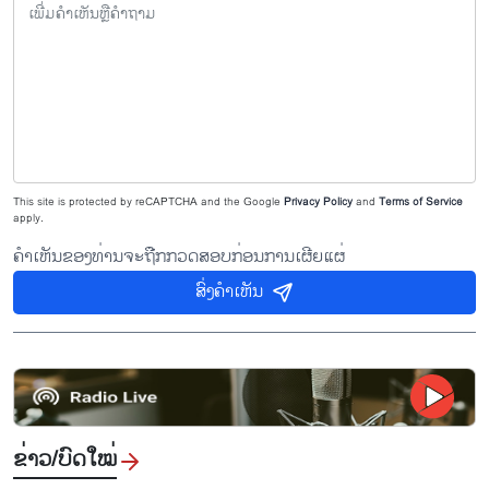
This site is protected by reCAPTCHA and the Google
Privacy Policy
and
Terms of Service
apply.
ຄຳເຫັນຂອງທ່ານຈະຖືກກວດສອບກ່ອນການເຜີຍແຜ່
ສົ່ງຄຳເຫັນ
ຂ່າວ/ບົດ​ໃໝ່