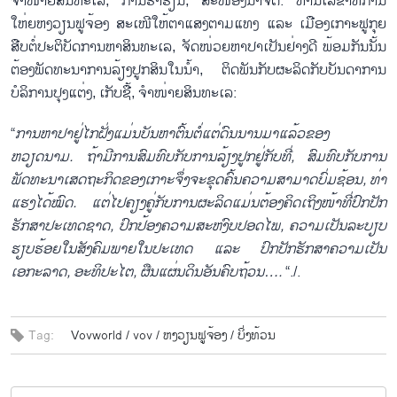
ຈຳໜ່າຍສິນ​ທະ​ເລ, ການ​ຮ່ຳຮຽນ, ສະໜອງ​ນ້ຳຈືດ. ທ່ານ​ເລຂາທິການ​
ໃຫ່ຍຫງວຽນ​ຟູ​ຈ້ອງ ສະ​ເໜີ​ໃຫ້ຕາ​ແສງຕາ​ມ​ແທງ ​ແລະ ​ເມືອງ​ເກາະ​ຟູ​ກຸຍ
ສືບ​ຕໍ່​ປະຕິບັດ​ການ​ຫາ​ສິນ​ທະ​ເລ​, ຈັດ​ໜ່ວຍ​ຫາ​ປາເປັນ​ຢ່າງ​ດີ ພ້ອມກັນນັ້ນ
ຕ້ອງ​ພັດທະ​ນາ​ການ​ລ້ຽງ​ປູກ​ສິນ​ໃນ​ນ້ຳ, ຕິດ​ພັນ​ກັບ​ຜະລິດ​ກັບ​ບັນດາ​ການ​
ບໍລິການ​ປຸງ​ແຕ່ງ, ​ເກັບ​ຊື້, ຈຳໜ່າຍ​ສິນ​ທະ​ເລ:
“
ການ​ຫາ​ປາ​ຢູ່​ໄກ​ຝັ່ງ​ແມ່ນ​ບັນຫາ​ຕົ້ນຕໍ່​ແຕ່​ດົນ​ນານ​ມາ​ແລ້​ວຂອງ
ຫວຽດນາມ. ຖ້າ​ມີ​ການ​ສົມທົບ​ກັບ​ການ​ລ້ຽງ​ປູກ​ຢູ່​ກັບ​ທີ່, ສົມທົບ​ກັບ​ການ​
ພັດທະນາ​ເສ​ດຖະກິດຂອງ​ເກາະ​ຈຶ່ງຈະ​ຂຸດ​ຄົ້ນຄວາມ​ສາມາດ​ບົ່ມ​ຊ້ອນ, ທ່າ​
ແຮງ​ໄດ້​ໝົດ. ​ແຕ່​ໄປ​ຄຽງ​ຄູ່​ກັບ​ການ​ຜະລິດ​ແມ່ນ​ຕ້ອງ​ຄິດ​​ເຖິງໜ້າ​ທີ່​ປົກ​ປັກ​
ຮັກສາ​ປະ​ເທດ​ຊາດ, ປົກ​ປ້ອງ​ຄວາມ​ສະຫງົບ​ປອດ​ໄພ, ຄວາມ​ເປັນ​ລະບຽບ​
ຮຽບຮ້ອຍ​ໃນ​ສັງຄົມ​ພາຍ​​ໃນປະ​ເທດ ​ແລະ ປົກ​ປັກ​ຮັກສາ​ຄວາມ​ເປັນ​
ເອກະລາດ, ອະທິປະ​ໄຕ, ຜືນ​ແຜ່ນດິນ​ອັນ​ຄົບ​ຖ້ວນ….
“./.
Tag:
Vovworld /
vov /
ຫງວຽນຟູຈ້ອງ /
ບິ່ງທ້ວນ