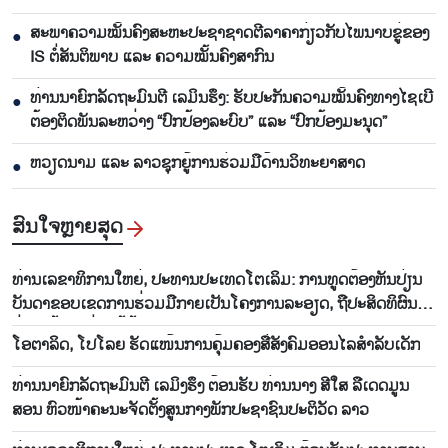
ສະພາຄວາມໝັ້ນຄົງສະຫະປະຊາຊາດຕີລາຄາກ່ຽວກັບໄພນາບຂູ່ຂອງ
●
IS ຕໍ່ສັນຕິພາບ ແລະ ຄວາມໝັ້ນຄົງສາກົນ
ທ່ານນາຍົກລັດຖະມົນຕີ ເລມິນຮຶງ: ຮັບປະກັນຄວາມໝັ້ນຄົງທາງໄຊເບີ
●
ຕ້ອງຕິດພັນລະຫວ່າງ “ປົກປ້ອງລະບົບ” ແລະ “ປົກປ້ອງມະນຸດ”
ຫວຽດ​ນາມ ແລະ ລາວ​ຊຸກ​ຍູ້​ການ​ຮ່ວມ​ມື​ດ້ານວ​ິ​ທະ​ຍາ​ສາດ
●
ສົນ​ໃຈ​ຫຼາຍ​ສຸດ
ທ່ານ​ເລ​ຂາ​ທິ​ການ​ໃຫຍ່, ປະ​ທານ​ປະ​ເທດ​ໂຕ​ເລິມ: ການ​ທູດ​ຕ້ອງ​ຫັນ​ປ່ຽນ​
ບັນ​ດາ​ຂອບ​ເຂດ​ການ​ຮ່ວມ​ມື​ກາຍ​ເປັນ​ໂຄງ​ການ​ລະ​ອຽດ​, ຖື​ປະ​ສິດ​ທິ​ຜົນ​
ຢ່າງ​ແທ້​ຈິງ​ແມ່ນ​ໄມ້ຫຼ້າ​ວັດ​ແທກ
ໂອ​ຕາ​ລິດ, ໂປ​ໂລຍ ຮັດ​ແໜ້ນ​ການ​ຄຸ້ມ​ຄອງ​ສື່​ສັງ​ຄົມ​ອອນ​ໄລ​ສຳ​ລັບ​ເດັກ
​ທ່ານນາ​ຍົກ​ລັດ​ຖະ​ມົນ​ຕີ ເລ​ມິງ​ຮຶງ ຕ້ອນ​ຮັບ ​​ທ່ານນາງ ສີ​​ໃສ ລື​ເດ​ດ​ມູນ​
ສອນ ຫົວ​ໜ້າ​ຄະ​ນະ​ຈັດ​ຕັ້ງ​ສູນ​ກາງ​ພັກ​ປະ​ຊາ​ຊົນ​ປະ​ຕິ​ວັດ ລາວ