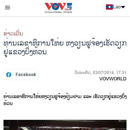
Nhảy đến nội dung
Lao
Menu trang chủ tiếng Lào
menu phụ tiếng Lào
ຂ່າວເດັ່ນ
ທ່ານເລຂາທິການໃຫ່ຍ ຫງວຽນຟູຈ້ອງເຮັດວຽກ
ຢູ່ແຂວງບິ່ງທ້ວນ
ວັນພະຫັດ, 03/07/2014, 17:31
Facebook
VOVWORLD
ທ່ານ​ເລຂາທິການ​ໃຫ່ຍຫງວຽນ​ຟູ​ຈ້ອງ​ຢ້ຽມຢາມ ​ແລະ ​ເຮັດ​ວຽກ​ຢູ່​ແຂວງ​ບິ່ງ​
ທ້ວນ