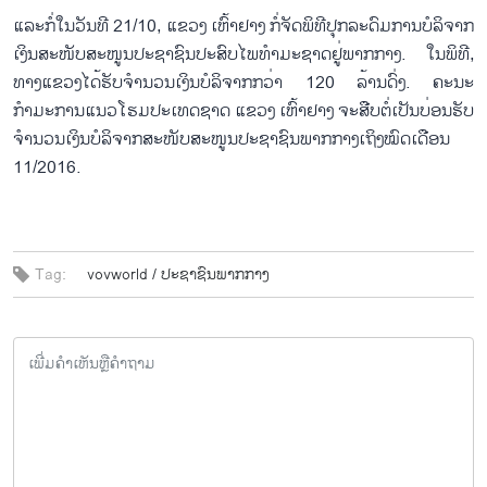
​ແລະ​ກໍ່​ໃນ​ວັນ​ທີ 21/10, ​ແຂວງ ​ເຫົ້າຢາງ​ ກໍ່​ຈັດ​ພິທີປຸກລະດົມການ​ບໍລິຈາກ​
ເງິນ​ສະໜັບສະໜູນ​ປະຊາຊົນ​ປະສົບ​ໄພ​ທຳ​ມະ​ຊາດ​ຢູ່​ພາກ​ກາງ. ​ໃນ​ພິທີ,
ທາງ​ແຂວງ​ໄດ້​ຮັບ​ຈຳນວນ​ເງິນ​ບໍລິຈາກ​ກວ່າ 120 ລ້ານ​ດົ່ງ. ຄະນະ​
ກຳມະການແນວ​ໂຮມ​ປະ​ເທດ​ຊາດ ​ແຂວງ ​ເຫົ້າຢາງ ຈະ​ສືບ​ຕໍ່​​ເປັນ​ບ່ອນ​ຮັບ​
ຈຳນວນ​ເງິນ​ບໍລິຈາກ​ສະໜັບສະໜູນ​ປະຊາຊົນ​ພາກ​ກາງ​ເຖິງໝົດ​ເດືອນ
11/2016.
Tag:
vovworld /
ປະຊາຊົນ​ພາກ​ກາງ