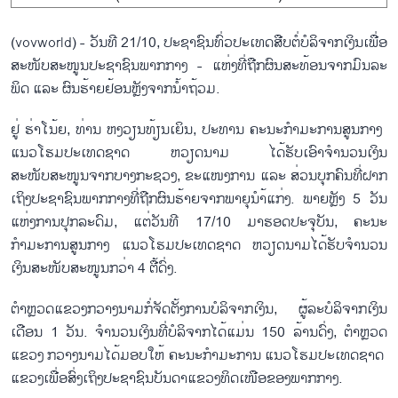
(vovworld) - ວັນ​ທີ 21/10, ປະຊາຊົນ​ທົ່ວ​ປະ​ເທດ​ສືບ​ຕໍ່​ບໍລິຈາກ​ເງິນ​ເພື່ອ​
ສະໜັບສະໜູນ​ປະຊາຊົນ​ພາກ​ກາງ - ​ແຫ່ງ​ທີ່​ຖືກ​ຜົນ​ສະທ້ອນ​ຈາກ​ມົນ​ລະ​
ພິດ ​ແລະ ຜົນ​ຮ້າຍ​ຢ້ອນ​ຫຼັງ​ຈາກ​ນ້ຳ​ຖ້ວມ.
ຢູ່ ຮ່າ​ໂນ້ຍ, ທ່ານ ຫງວຽນ​ທ້ຽນ​ເຍິນ, ປະທານ ຄະນະ​ກຳມະການ​ສູນ​ກາງ ​
ແນວ​ໂຮມ​ປະ​ເທດ​ຊາດ ຫວຽດນາມ ​ໄດ້​ຮັບ​ເອົາ​ຈຳນວນ​ເງິນ​
ສະໜັບສະໜູນ​ຈາກ​ບາງ​ກະຊວງ, ຂະ​ແໜງ​ການ ​ແລະ ສ່ວນ​ບຸກຄົນທີ່​ຝາກ​
ເຖິງ​ປະຊາຊົນ​ພາກ​ກາງ​ທີ່​ຖືກ​ຜົນ​ຮ້າຍ​ຈາກ​ພາຍຸ​ນຳ້​ແກ່ງ. ພາຍຫຼັງ 5 ວັນ​
ແຫ່ງ​ການ​ປຸກລະດົມ, ​ແຕ່​ວັນ​ທີ 17/10 ມາ​ຮອດ​ປະຈຸ​ບັນ, ຄະນະ​
ກຳມະການ​ສູນ​ກາງ ​ແນວ​ໂຮມ​ປະ​ເທດ​ຊາດ ຫວຽດນາມ​ໄດ້​ຮັບ​ຈຳນວນ​
ເງິນ​ສະໜັບສະໜູນ​ກວ່າ 4 ຕື້​ດົ່ງ.
ຕຳຫຼວດ​ແຂວງ​ກວາງ​ນາມ​ກໍ່​ຈັດ​ຕັ້ງ​ການ​ບໍລິຈາກ​ເງິນ​, ຜູ້​ລະ​ບໍລິຈາກ​ເງິນ​
ເດືອນ 1 ວັນ. ຈຳນວນ​ເງິນ​ທີ່​ບໍລິຈາກ​ໄດ້​ແມ່ນ 150 ລ້ານ​ດົ່ງ, ຕຳຫຼວດ​
ແຂວງ ກວາງ​ນາມ​ໄດ້​ມອບ​ໃຫ້ ຄະນະ​ກຳມະການ​ ​ແນວ​ໂຮມ​ປະ​ເທດ​ຊາດ ​
ແຂວງ​ເພື່ອ​ສົ່ງ​ເຖິງ​ປະຊາຊົນ​ບັນດາ​ແຂວງ​ທິດ​ເໜືອ​ຂອງພາກ​ກາງ.