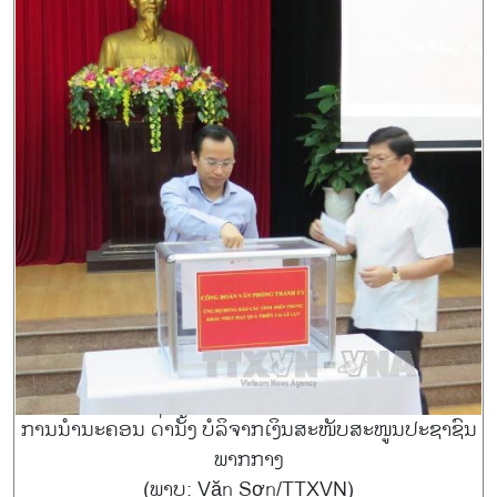
ການ​ນຳນະ​ຄອນ ດ່ານັ້ງ ບໍ​ລິ​ຈາກ​ເງິນ​ສະ​ໜັບ​ສະ​ໜູນ​ປະ​ຊາ​ຊົນ​
ພາກ​ກາງ
(ພາບ: Văn Sơn/TTXVN)