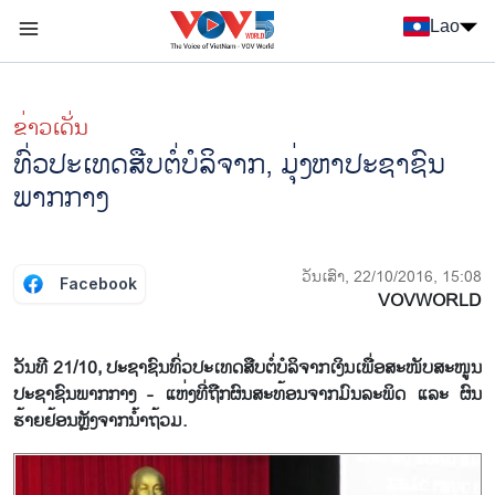
Nhảy đến nội dung
Lao
Menu trang chủ tiếng Lào
menu phụ tiếng Lào
ຂ່າວເດັ່ນ
ທົ່ວປະເທດສືບຕໍ່ບໍລິຈາກ, ມຸ່ງຫາປະຊາຊົນ
ພາກກາງ
ວັນເສົາ, 22/10/2016, 15:08
Facebook
VOVWORLD
ວັນ​ທີ 21/10, ປະຊາຊົນ​ທົ່ວ​ປະ​ເທດ​ສືບ​ຕໍ່​ບໍລິຈາກ​ເງິນ​ເພື່ອ​ສະໜັບສະໜູນ​
ປະຊາຊົນ​ພາກ​ກາງ - ​ແຫ່ງ​ທີ່​ຖືກ​ຜົນ​ສະທ້ອນ​ຈາກ​ມົນ​ລະ​ພິດ ​ແລະ ຜົນ​
ຮ້າຍ​ຢ້ອນ​ຫຼັງ​ຈາກ​ນ້ຳ​ຖ້ວມ.