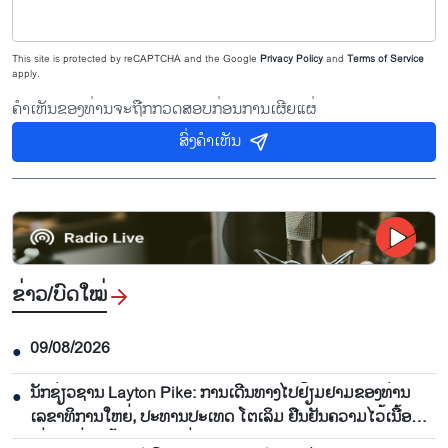
This site is protected by reCAPTCHA and the Google
Privacy Policy
and
Terms of Service
apply.
ຄຳເຫັນຂອງທ່ານຈະຖືກກວດສອບກ່ອນການເຜີຍແຜ່
ສົ່ງຄຳເຫັນ
ຂ່າວ/ບົດ​ໃໝ່
09/08/2026
●
ນັກຊ່ຽວຊານ Layton Pike: ການເດີນທາງໄປຢ້ຽມຢາມຂອງທ່ານ
●
ເລຂາທິການໃຫຍ່, ປະທານປະເທດ ໂຕເລິມ ຢືນຢັນຄວາມໄວ້ເນື້ອ
ເຊື່ອໃຈທີ່ນັບມື້ນັບສູງລະຫວ່າງ ຫວຽດນາມ ແລະ ອົດສະຕາລີ