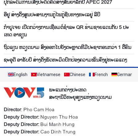
ປຸກ​ລະ​ດົມ​ການ​ເສັງ​ປະ​ດິດ​ຄິດ​ສ້າງສັນ​ຍາ​ລັກ​ປີ APEC 2027
ອີ​ຢູ ສ້າງ​ຕັ້ງ​ສູນ​ປະ​ສານ​ງານ​ກູ້​ໄພ​ກູ້​ຊີບ​ທາງ​ທະ​ເລ​ຢູ່ ລີ​ບີ
ກຳ​ປູ​ເຈຍ ​ເປີດກວ້າງ​ການ​ເຊື່ອມ​ຕໍ່​ຊຳ​ລະ QR ຂ້າມ​ຊາຍ​ແດນ​ກັບ 5 ປະ​
ເທດ ອາ​ຊຽນ
ຖົ່ວ​ລຽນ ຫວຽດ​ນາມ ສົ່ງ​ອອກ​ໄປ​ຍັງ​ຕະຫຼາດ​ທີ່​ມີ​ປະ​ຊາ​ກອນກວ່າ 1 ຕື້​ຄົນ
ຊະອຸດີ ອາຣັບບີ ສ້າງຕັ້ງພັດທະມິດປົກປ້ອງຄວາມໝັ້ນຄົງຢູ່ທະເລແດງ
English
Vietnamese
Chinese
French
German
ພະແນກຕ່າງປະເທດ
ສະຖານີວິທະຍຸສຽງແຫ່ງຫວຽດນາມ
Director
: Pho Cam Hoa
Deputy Director:
Nguyen Thu Hoa
Deputy Director:
Bui Manh Hung
Deputy Director:
Cao Dinh Trung