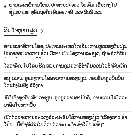
ທ່ານເລຂາທິການໃຫຍ່, ປະທານປະເທດ ໂຕເລິມ ເດີນທາງໄປ
●
ຢ້ຽມຢາມທາງລັດຖະກິດ ອົດສະຕາລີ ແລະ ນິວຊີແລນ
ສົນ​ໃຈ​ຫຼາຍ​ສຸດ
ທ່ານ​ເລ​ຂາ​ທິ​ການ​ໃຫຍ່, ປະ​ທານ​ປະ​ເທດ​ໂຕ​ເລິມ: ການ​ທູດ​ຕ້ອງ​ຫັນ​ປ່ຽນ​
ບັນ​ດາ​ຂອບ​ເຂດ​ການ​ຮ່ວມ​ມື​ກາຍ​ເປັນ​ໂຄງ​ການ​ລະ​ອຽດ​, ຖື​ປະ​ສິດ​ທິ​ຜົນ​
ຢ່າງ​ແທ້​ຈິງ​ແມ່ນ​ໄມ້ຫຼ້າ​ວັດ​ແທກ
ໂອ​ຕາ​ລິດ, ໂປ​ໂລຍ ຮັດ​ແໜ້ນ​ການ​ຄຸ້ມ​ຄອງ​ສື່​ສັງ​ຄົມ​ອອນ​ໄລ​ສຳ​ລັບ​ເດັກ
ຫວຽດ​ນາມ ຍູ້​ແຮງ​ການ​ໂຄ​ສະ​ນາ​ການ​ທ່ອງ​ທ່ຽວ, ຕ້ອນ​ຮັບ​ຖ້ຽວ​ບິນ​ບິນ​
ໂດຍ​ກົງ​ໄປ​ຍັງ ສີ​ລັງ​ກາ
ພິ​ທີ​ເອົາ​ທຸງ​ຂຶ້ນ​ເສົາ ອາ​ຊຽນ: ຊຸກ​ຍູ້​ຄວາມ​ສາ​ມັ​ກ​ຄີ, ການ​ຮ່ວມ​ມື​ເພື່ອ​ອະ​
ນາ​ຄົດ​ໃນ​ພາກ​ພື້ນ
ເປີດ​ຕົວ​ລາຍ​ການ​ສະ​ແດງ​ສິ​ລະ​ປະ​ຮັບ​ໃຊ້​ການ​ທ່ອງ​ທ່ຽວ “ເລື່ອງ​ລາວ ຮ່າ​
ໂນ້ຍ - ມື້​ໜຶ່ງ​ທີ່​ເຕັມ​ໄປ​ດ້ວຍ​ວັດ​ທະ​ນະ​ທໍ​າ ຮ່າ​ໂນ້ຍ ແທ້ໆ”