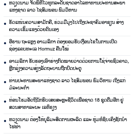
ຫວຽດນາມ ຈັດພິທີໄວ້ທຸກລະດັບຊາດອາໄລຫາທ່ານປະທານສະພາ
●
ແຫ່ງຊາດ ລາວ ໄຊສົມພອນ ພົມວິຫານ
ຮັດແໜ້ນຄວາມສາມັກຄີ, ຮ່ວມມືມຸ່ງໄປເຖິງປະຊາຄົມອາຊຽນ ສ້າງ
●
ຄວາມເຂັ້ມແຂງດ້ວຍຕົນເອງ
ອີຣານ ຖະແຫຼງ ອາເມລິກາ ຕ້ອງຍອມຮັບເງື່ອນໄຂໃນການເປີດ
●
ຊ່ອງແຄບທະເລ Hormuz ຄືນໃໝ່
ອາເມລິກາ ຮັບຮອງເອົາຮ່າງກົດໝາຍວ່າດດ້ວຍການໃຊ້ຈ່າຍຊົ່ວຄາວ,
●
ຫຼີກລ່ຽງຄວາມສ່ຽງລັດຖະບານຖືກປິດປະຕູ
ທ່ານປະທານສະພາແຫ່ງຊາດ ລາວ ໄຊສົມພອນ ພົມວິຫານ ເຖິງແກ່
●
ມໍລະນະກຳ
ທ້ອນໂຮມອັດຖິນັກຮົບເສຍສະຫຼະຊີວິດເພື່ອຊາດ 18 ຊຸດຕື່ມອີກ ຢູ່
●
ສວນສາທາລະນະ ເລທິຣຽງ
ຫວຽດນາມ ຕ້ອງໃຫ້ບຸລິມະສິດການຜະລິດ ແລະ ຫຸ້ມຫໍ່ຊິບເຄິ່ງຊັກນຳ
●
ໄຟຟ້າ