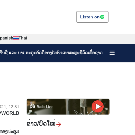
Listen on
panish
Thai
ງຢືນຊື່ ແລະ ນາມສະກຸນອັດຖິຂອງນັກຮົບເສຍສະຫຼະຊີວິດເພື່ອຊາດ
021, 12:51
VWORLD
ຂ່າວ/ບົດ​ໃໝ່
ມກອງປະຊຸມ