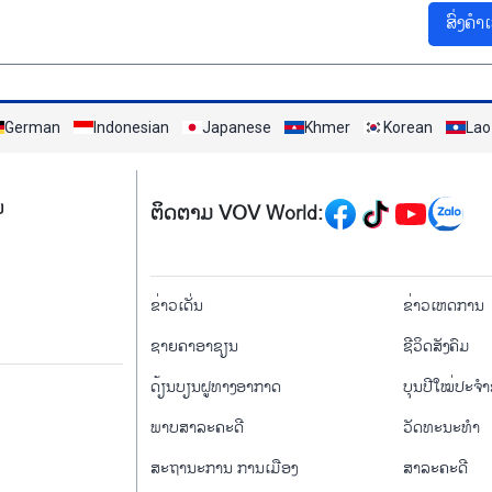
ສົ່ງຄຳ
German
Indonesian
Japanese
Khmer
Korean
Lao
Mạng xã hội
ມ
ຕິດຕາມ VOV World:
menu footer tiếng Là
ຂ່າວເດັ່ນ
ຂ່າວເຫດການ
ຊາຍຄາອາຊຽນ
ຊີ​ວິດ​ສັງ​ຄົມ
ດ້ຽນບຽນ​ຝູທາງ​ອາກາດ
ບຸນປີໃໝ່ປະຈ
ພາບສາລະຄະດີ
ວັດທະນະທໍາ
ສະຖານະການ ການເມືອງ
ສາລະຄະດີ