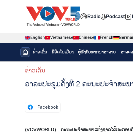
Nhảy đến nội dung
Đa phương t
Radio
Podcast
English
Vietnamese
Chinese
French
Germa
Menu trang chủ tiếng Lào
ຂ່າວເດັ່ນ
ຊີ​ວິດ​ໃນ​ເມືອງ
ຜູ້​ຟັງ​ກັບ​ພາກ​ພາ​ສາ​ລາວ
ສາລະຄ
menu phụ tiếng Lào
ຂ່າວເດັ່ນ
ວາລະປະຊຸມຄັ້ງທີ 2 ຄະນະປະຈຳສະພ
Facebook
(VOVWORLD) -ຄະນະປະຈຳສະພາແຫ່ງຊາດໄດ້ປະກອບຄຳເຫັນໃ