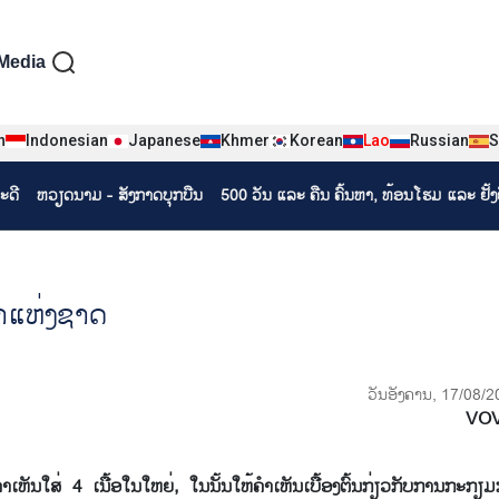
iện tiếng Lào
Media
n
Indonesian
Japanese
Khmer
Korean
Lao
Russian
S
ະດີ
ຫວຽດ​ນາມ - ສັງ​ກາດ​ບຸກ​ບືນ
500 ວັນ ແລະ ຄືນ ຄົ້ນຫາ, ທ້ອນໂຮມ ແລະ ຢັ້
າແຫ່ງຊາດ
ວັນອັງຄານ, 17/08/2
VO
ສ່ 4 ເນື້ອໃນໃຫຍ່, ໃນນັ້ນໃຫ້ຄຳເຫັນເບື້ອງຕົ້ນກ່ຽວກັບການກະກຽ