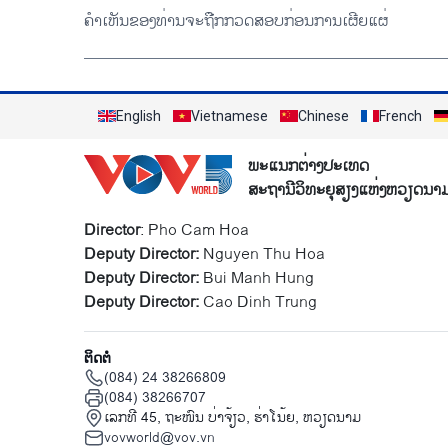
ຄຳເຫັນຂອງທ່ານຈະຖືກກວດສອບກ່ອນການເຜີຍແຜ່
English
Vietnamese
Chinese
French
ພະແນກຕ່າງປະເທດ
ສະຖານີວິທະຍຸສຽງແຫ່ງຫວຽດນາ
Director
: Pho Cam Hoa
Deputy Director:
Nguyen Thu Hoa
Deputy Director:
Bui Manh Hung
Deputy Director:
Cao Dinh Trung
ຕິດຕໍ່
(084) 24 38266809
(084) 38266707
ເລກທີ 45, ຖະໜົນ ບ່າ​ຈ້ຽວ, ຮ່າ​ໂນ້ຍ, ຫວຽດນາມ
vovworld@vov.vn