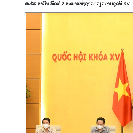
ສະໄໝສາມັນເທື່ອທີ 2 ສະພາແຫ່ງຊາດຫວຽດນາມຊຸດທີ XV.