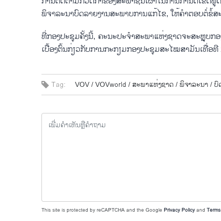
ການຕິດຕາມກວດກາຂອງສະພາຊົນເຜົ່າໃນການກຳນົດເຂດພູດອ
ພິຈາລະນາບົດລາຍງານສະພາບການແກ້ໄຂ, ໃຫ້ຄຳຕອບຕໍ່ຂໍ້ສະເໜ
ທີ່ກອງປະຊຸມຄັ້ງນີ້, ຄະນະປະຈຳສະພາແຫ່ງຊາດຈະສະຫຼຸບ
ເບື້ອງຕົ້ນກ່ຽວກັບການກະກຽມກອງປະຊຸມສະໄໝສາມັນເທື່ອທ
Tag:
VOV /
VOVworld /
ສະ​ພາ​ແຫ່ງ​ຊາດ /
ພິ​ຈາ​ລະ​ນາ​ /
ບົ
This site is protected by reCAPTCHA and the Google
Privacy Policy
and
Terms 