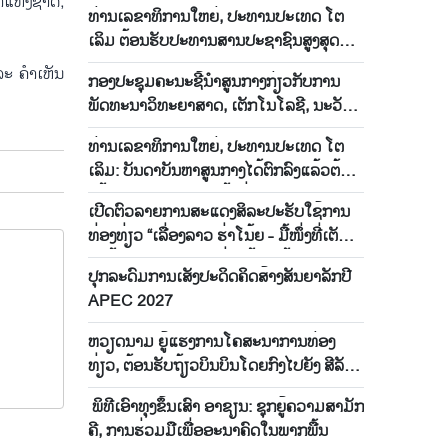
ຈັດ​ຕັ້ງ​ສູນ​ກາງ​ພັກ​ປະ​ຊາ​ຊົນ​ປະ​ຕິ​ວັດ ລາວ
າແຫ່ງຊາດ;
ທ່ານເລຂາທິການໃຫຍ່, ປະທານປະເທດ ໂຕ
ເລິມ ຕ້ອນຮັບປະທານສານປະຊາຊົນສູງສຸດ
ລາວ
ລະ ຄຳເຫັນ
ກອງປະຊຸມຄະນະຊີ້ນຳສູນກາງກ່ຽວກັບການ
ພັດທະນາວິທະຍາສາດ, ເຕັກໂນໂລຊີ, ນະວັດ
ຕະກຳ ແລະ ການຫັນເປັນດີຈີຕອນ
ທ່ານເລຂາທິການໃຫຍ່, ປະທານປະເທດ ໂຕ
ເລິມ: ບັນດາບັນຫາສູນກາງໄດ້ຕົກລົງແລ້ວຕ້ອງ
ໄດ້ຫັນເປັນໂຄງການ, ໜ້າທີ່, ຜະລິດຕະພັນ,
ເປີດ​ຕົວ​ລາຍ​ການ​ສະ​ແດງ​ສິ​ລະ​ປະ​ຮັບ​ໃຊ້​ການ​
ໝາກຜົນລະອຽດໃນທັນທີ
ທ່ອງ​ທ່ຽວ “ເລື່ອງ​ລາວ ຮ່າ​ໂນ້ຍ - ມື້​ໜຶ່ງ​ທີ່​ເຕັມ​
ໄປ​ດ້ວຍ​ວັດ​ທະ​ນະ​ທໍ​າ ຮ່າ​ໂນ້ຍ ແທ້ໆ”
ປຸກ​ລະ​ດົມ​ການ​ເສັງ​ປະ​ດິດ​ຄິດ​ສ້າງສັນ​ຍາ​ລັກ​ປີ
APEC 2027
ຫວຽດ​ນາມ ຍູ້​ແຮງ​ການ​ໂຄ​ສະ​ນາ​ການ​ທ່ອງ​
ທ່ຽວ, ຕ້ອນ​ຮັບ​ຖ້ຽວ​ບິນ​ບິນ​ໂດຍ​ກົງ​ໄປ​ຍັງ ສີ​ລັງ​
ກາ
ພິ​ທີ​ເອົາ​ທຸງ​ຂຶ້ນ​ເສົາ ອາ​ຊຽນ: ຊຸກ​ຍູ້​ຄວາມ​ສາ​ມັ​ກ​
ຄີ, ການ​ຮ່ວມ​ມື​ເພື່ອ​ອະ​ນາ​ຄົດ​ໃນ​ພາກ​ພື້ນ