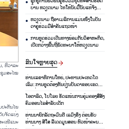
ຊຸກ​ຍູ້​ການ​ພົວ​ພັນ​ຄູ່​ຮ່ວມ​ມື​ຍຸດ​ທະ​ສາດ​ຮອດ​
●
ບ້ານ ຫວຽດ​ນາມ ໄທ​ໃຫ້​ນັບ​ມື້​ນັບ​ແທ້​ຈິງ
ແລະ ມີ​ປະ​ສິດ​ທິ​ຜົນ
ຫ​ວຽດ​ນາມ ຖື​ອາ​ເມ​ລິ​ການ​ແມ່ນ​ໜຶ່ງ​ໃນ​ບັນ​
●
ດາ​ຄູ່​ຮ່ວມ​ມື​ສຳ​ຄັນ​ແຖວ​ໜ້າ
ການ​ທູດ​ຮ່ວມ​ເດີນ​ທາງ​ພ້ອມກັບ​ວິ​ສາ​ຫະ​ກ​ິດ,
●
ເປີດກວ້າງ​ພື້ນ​ຖີ່​ພັດ​ທະ​ນາ​ໃຫ້​ຫວຽດ​ນາມ
ສົນ​ໃຈ​ຫຼາຍ​ສຸດ
, ທີ່ວາລະ
ປະຊຸມສະໄໝ
ທ່ານ​ເລ​ຂາ​ທິ​ການ​ໃຫຍ່, ປະ​ທານ​ປະ​ເທດ​ໂຕ​
ເລິມ: ການ​ທູດ​ຕ້ອງ​ຫັນ​ປ່ຽນ​ບັນ​ດາ​ຂອບ​ເຂດ​
ການ​ຮ່ວມ​ມື​ກາຍ​ເປັນ​ໂຄງ​ການ​ລະ​ອຽດ​, ຖື​ປະ​
ໂອ​ຕາ​ລິດ, ໂປ​ໂລຍ ຮັດ​ແໜ້ນ​ການ​ຄຸ້ມ​ຄອງ​ສື່​ສັງ​
ສິດ​ທິ​ຜົນ​ຢ່າງ​ແທ້​ຈິງ​ແມ່ນ​ໄມ້ຫຼ້າ​ວັດ​ແທກ
ຄົມ​ອອນ​ໄລ​ສຳ​ລັບ​ເດັກ
ບປະກັນໄພ
ັບຈັດແບ່ງ
​ທ່ານນາ​ຍົກ​ລັດ​ຖະ​ມົນ​ຕີ ເລ​ມິງ​ຮຶງ ຕ້ອນ​ຮັບ ​​
້ສະເໜີແນະ
ທ່ານນາງ ສີ​​ໃສ ລື​ເດ​ດ​ມູນ​ສອນ ຫົວ​ໜ້າ​ຄະ​ນະ​