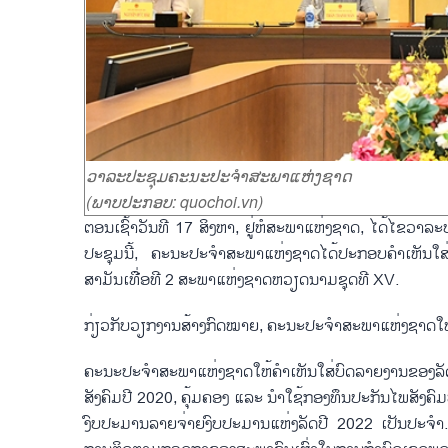
ວາລະປະຊຸມຄະນະປະຈຳສະພາແຫ່ງຊາດ
(ພາບປະກອບ: quochoi.vn)
ຕອນເຊົ້າວັນທີ 17 ສິງຫາ, ຢູ່ຫໍສະພາແຫ່ງຊາດ, ໄດ້ໄຂວາລ
ປະຊຸມນີ້, ຄະນະປະຈຳສະພາແຫ່ງຊາດໄດ້ປະກອບຄຳເຫັນໃສ່ 
ສາມັນເທື່ອທີ 2 ສະພາແຫ່ງຊາດຫວຽດນາມຊຸດທີ XV.
ກ່ຽວກັບວຽກງານສ້າງກົດໝາຍ, ຄະນະປະຈຳສະພາແຫ່ງຊາດໃຫ້ຄຳ
ຄະນະປະຈຳສະພາແຫ່ງຊາດໃຫ້ຄຳເຫັນໃສ່ບົດລາຍງານຂອງລ
ສັງຄົມປີ 2020, ຄຸ້ມຄອງ ແລະ ນຳໃຊ້ກອງທຶນປະກັນໄພສັງຄົ
ງົບປະມານລາຍຈ່າຍງົບປະມານແຫ່ງລັດປີ 2022 ເປັນປະຈຳ