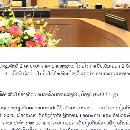
ະປະຊຸມຄັ້ງທີ 2 ຄະນະປະຈຳສະພາແຫ່ງຊາດ. ໂດຍໄດ້ດຳເນີນເປັນເວລາ 2 ວັນ
4 ເນື້ອໃນໃຫຍ່, ໃນນັ້ນໃຫ້ຄຳເຫັນເບື້ອງຕົ້ນກ່ຽວກັບການກະກຽມກອງ
ເຫັນໃສ່ຮ່າງກົດໝາຍວ່າດ້ວຍການແຂ່ງຂັນ, ຍ້ອງຍໍ (ສະບັບປັບປຸງ).
ັດຖະບານກ່ຽວກັບສະພາບການປະຕິບັດບັນດາລະບອບ, ນະໂຍບາຍກ່ຽວກັ
ມປີ 2020; ພິຈາລະນາ, ຕົກລົງກ່ຽວກັບຫຼັກການ, ມາດຕະຖານ ແລະ ກຳນົດລະດ
. ຄະນະປະຈຳສະພາແຫ່ງຊາດຈະປະກອບຄຳເຫັນກ່ຽວກັບຂໍ້ສະເໜີກ່ຽວກັບຂໍ