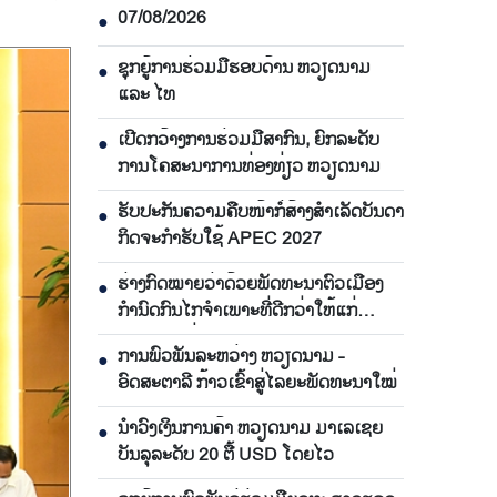
07/08/2026
●
ຊຸກຍູ້ການຮ່ວມມືຮອບດ້ານ ຫວຽດນາມ
●
ແລະ ໄທ
ເປີດກວ້າງການຮ່ວມມືສາກົນ, ຍົກລະດັບ
●
ການໂຄສະນາການທ່ອງທ່ຽວ ຫວຽດນາມ
ຮັບປະກັນຄວາມຄືບໜ້າກໍ່ສ້າງສຳເລັດບັນດາ
●
ກິດຈະກຳຮັບໃຊ້ APEC 2027
ຮ່າງກົດໝາຍວ່າດ້ວຍພັດທະນາຕົວເມືອງ
●
ກຳນົດກົນໄກຈຳເພາະທີ່ດີກວ່າໃຫ້ແກ່
ນະຄອນ ໂຮ່ຈີມິນ
ການພົວພັນລະຫວ່າງ ຫວຽດນາມ -
●
ອົດສະຕາລີ ກ້າວເຂົ້າສູ່ໄລຍະພັດທະນາໃໝ່
ນຳ​ວົງ​ເງິນ​ການ​ຄ້າ ຫວຽດ​ນາມ ມາ​ເລ​ເຊຍ​
●
ບັນ​ລຸ​ລະ​ດັບ 20 ຕື້ USD ໂດຍ​ໄວ