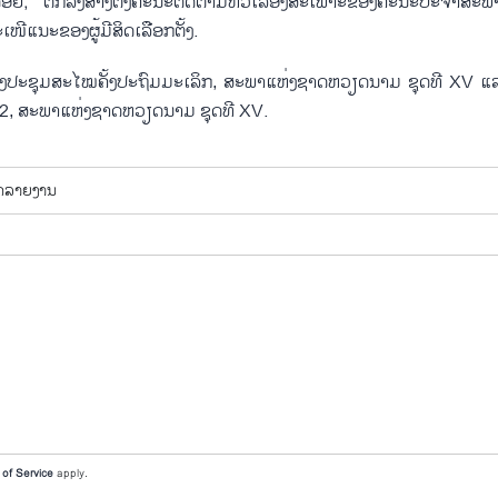
ຍ; ຕົກລົງສ້າງຕັ້ງຄະນະຕິດຕາມຫົວເລື່ອງສະເພາະຂອງຄະນະປະຈຳສະພ
ີແນະຂອງຜູ້ມີສິດເລືອກຕັ້ງ.
ກອງປະຊຸມສະໄໝຄັ້ງປະຖົມມະເລິກ, ສະພາແຫ່ງຊາດຫວຽດນາມ ຊຸດທີ XV ແ
ີ 2, ສະພາແຫ່ງຊາດຫວຽດນາມ ຊຸດທີ XV.
ດ​ລາຍ​ງານ
of Service
apply.