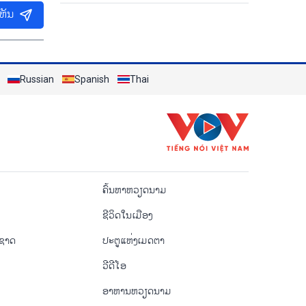
ເຫັນ
Russian
Spanish
Thai
o
ຄົ້ນຫາຫວຽດນາມ
ຊີ​ວິດ​ໃນ​ເມືອງ
ຳຊາດ
ປະຕູແຫ່ງເມດຕາ
ວີດີໂອ
ອາຫານຫວຽດນາມ