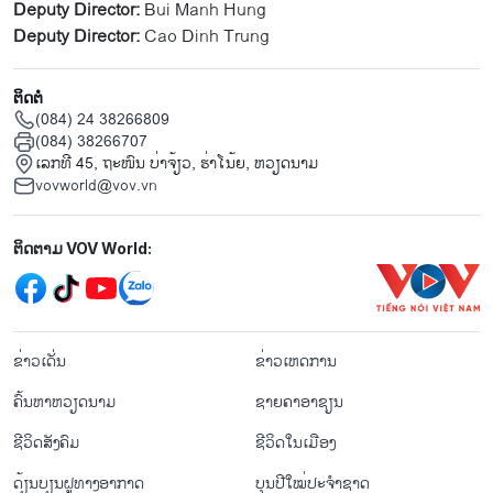
Deputy Director:
Bui Manh Hung
Deputy Director:
Cao Dinh Trung
ຕິດຕໍ່
(084) 24 38266809
(084) 38266707
ເລກທີ 45, ຖະໜົນ ບ່າ​ຈ້ຽວ, ຮ່າ​ໂນ້ຍ, ຫວຽດນາມ
vovworld@vov.vn
Mạng xã hội
ຕິດຕາມ VOV World:
menu footer tiếng Lào
ຂ່າວເດັ່ນ
ຂ່າວເຫດການ
ຄົ້ນຫາຫວຽດນາມ
ຊາຍຄາອາຊຽນ
ຊີ​ວິດ​ສັງ​ຄົມ
ຊີ​ວິດ​ໃນ​ເມືອງ
ດ້ຽນບຽນ​ຝູທາງ​ອາກາດ
ບຸນປີໃໝ່ປະຈຳຊາດ