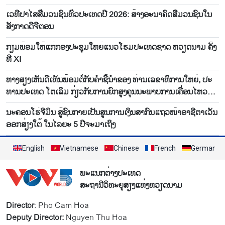
ເວ​ທີ​ປາ​ໄສ​ສື່ມວນ​ຊົນ​ທົ່ວ​ປະ​ເທດ​ປີ 2026: ສ້າງ​ອະ​ນາ​ຄົດ​ສື່ມວນ​ຊົນ​ໃນ​
ສັງ​ກາດ​ດີ​ຈີ​ຕອນ
ກຽມ​ພ້ອມ​ໃຫ້​ແກ່ກອງ​ປະ​ຊຸມ​ໃຫຍ່​ແນວ​ໂຮມ​ປະ​ເທດ​ຊາດ ຫວຽດ​ນາມ ຄັ້ງ​
ທີ XI
ຫາງ​ສຽງ​ເຫັນ​ດີ​ເຫັນ​ພ້ອມ​ຕໍ່​ກັບ​ຄຳ​ຊີ້​ນຳ​ຂອງ​ ທ່ານ​ເລ​ຂາ​ທິ​ການ​ໃຫຍ່, ປະ​
ທານ​ປະ​ເທດ ໂຕ​ເລິມ ກ່ຽວ​ກັບ​ການ​ຍົກ​ສູງ​ຄຸນ​ນະ​ພາບການ​ເຄື່ອນ​ໄຫວ​ລະ​
ບົບ​ການ​ເມືອງ
ນະ​ຄອນ​ໂຮ່​ຈີ​ມິນ ສູ້​ຊົນ​ກາຍ​ເປັນ​ສູນ​ການ​ເງິນ​ສາ​ກົນ​ແຖວ​ໜ້າ​ອາ​ຊີ​ຕາ​ເວັນ​
ອອກ​ສ່ຽງ​ໃຕ້ ໃນ​ໄລ​ຍະ 5 ປີ​ຈະ​ມາ​ເຖິງ
English
Vietnamese
Chinese
French
German
ພະແນກຕ່າງປະເທດ
ສະຖານີວິທະຍຸສຽງແຫ່ງຫວຽດນາມ
Director
: Pho Cam Hoa
Deputy Director:
Nguyen Thu Hoa