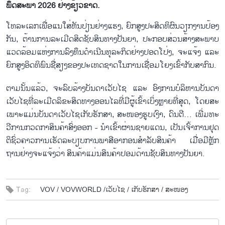
ພຶດສະພາ 2026 ຢ່າງຂ້ຽວຂາດ.
ໂທ​ລະ​ເລກ​ເພື່ອ​ແນ​ໃສ່​ຫັນ​ປ່ຽນ​ຢ່າງ​ແຮງ, ຍົກ​ສູງປະ​ສິດ​ທິ​ຜົນ​ວຽກ​ງານ​ປ້ອງ​
ກັນ, ຕ້ານ​ການ​ລະ​ເມີດສິດຊັບສິນທາງປັນຍາ, ປະ​ກອ​ບ​ສ່ວນ​ສ້າງ​ສະ​ພາບ​
ແວດ​ລ້ອມ​ແຫ່ງ​ການ​ລົງ​ທຶນ​ດຳ​ເນີນ​ທຸ​ລະ​ກິດ​ຢ່າງ​ປອດ​ໂປ່ງ, ຈະ​ແຈ້ງ ແລະ
ຍົກ​ສູງ​ອິດ​ທິ​ພົນ​ຊື່​ສຽງ​ຂອງ​ປະ​ເທດ​ຊາດ​ໃນ​ການ​ເຊື່ອມ​ໂຍງ​ເຂົ້າ​ກັບ​ສາ​ກົນ.
ຕາມນັ້ນ​ແລ້ວ, ຈະ​ລົ​ບ​ລ້າງ​ບັນ​ດາ​ເວັບ​ໄຊ ແລະ ອົງ​ການ​ບໍ​ລິ​ຫານ​ບັນ​ດາ​
ເວັບ​ໄຊ​ທີ່​ລະ​ເມີດ​ລິ​ຂະ​ສິດທາງອອ​ນ​ໄລ​ທີ່​ມີ​ຜູ້​ເຂົ້າ​ເບິ່ງ​ຫຼາຍ​ທີ່​ສຸດ, ໂດຍ​ສະ​
ເພາະ​ແມ່ນ​ບັນ​ດາ​ເວັບ​ໄຊ​ເກັບ​ຮັກ​ສາ, ສະ​ໜອງ​ຮູບ​ເງົາ, ດົນ​ຕີ… ເພີ່ມ​ທະ​
ວີ​ການກວດ​ກາ​ສິນ​ຄ້າ​ສົ່ງ​ອອກ - ນຳ​ເຂົ້າ​ຜ່ານ​ຊາຍ​ແດນ, ເປັ​ນ​ເຈົ້າ​ການ​ຢຸ​ດ​
ຕິ​ຊົ່​ວ​ຄາວ​ການ​ເຮັດ​ລະ​ບຽບ​ການ​ພາ​ສີ​ອາ​ກອນສຳ​ລັບ​ສິນ​ຄ້າ ເມື່ອ​ມີ​ຫຼັກ​
ຖານ​ຢ່າງ​ຈະ​ແຈ້ງວ່າ ສິນ​ຄ້າ​ແມ່ນ​ສິນ​ຄ້າ​ປອມ​ດ້ານຊັບ​ສິນທາງປັນຍາ.
Tag:
VOV /
VOVWORLD /
​ເວັບ​ໄຊ​ /
ເກັບ​ຮັກ​ສາ /
ສະ​ໜອງ​