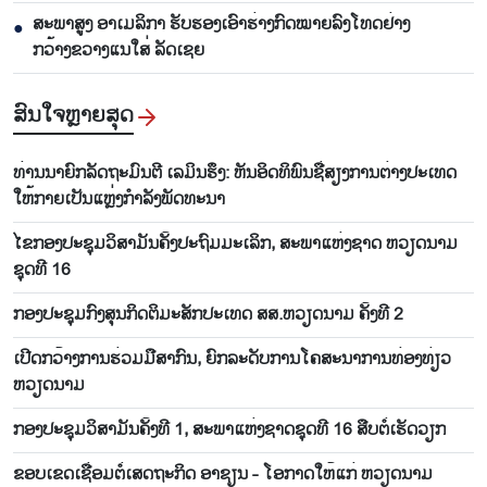
ສະພາສູງ ອາເມລິກາ ຮັບຮອງເອົາຮ່າງກົດໝາຍລົງໂທດຢ່າງ
●
ກວ້າງຂວາງແນໃສ່ ລັດເຊຍ
ສົນ​ໃຈ​ຫຼາຍ​ສຸດ
ທ່ານນາຍົກລັດຖະມົນຕີ ເລມິນຮຶງ: ຫັນອິດທິພົນຊື່ສຽງການຕ່າງປະເທດ
ໃຫ້ກາຍເປັນແຫຼ່ງກຳລັງພັດທະນາ
ໄຂກອງປະຊຸມວິສາມັນຄັ້ງປະຖົມມະເລິກ, ສະພາແຫ່ງຊາດ ຫວຽດນາມ
ຊຸດທີ 16
ກອງປະຊຸມກົງສຸນກິດຕິມະສັກປະເທດ ສສ.ຫວຽດນາມ ຄັ້ງທີ 2
ເປີດກວ້າງການຮ່ວມມືສາກົນ, ຍົກລະດັບການໂຄສະນາການທ່ອງທ່ຽວ
ຫວຽດນາມ
ກອງປະຊຸມວິສາມັນຄັ້ງທີ 1, ສະພາແຫ່ງຊາດຊຸດທີ 16 ສືບຕໍ່ເຮັດວຽກ
ຂອບເຂດເຊື່ອມຕໍ່ເສດຖະກິດ ອາຊຽນ - ໂອກາດໃຫ້ແກ່ ຫວຽດນາມ