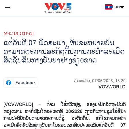
Nhảy đến nội dung
Lao
Menu trang chủ tiếng Lào
menu phụ tiếng Lào
ຂ່າວເຫດການ
ແຕ່ວັນທີ 07 ພຶດສະພາ, ຜັນຂະຫຍາຍບັນ
ດາມາດຕະການສະກັດກັ້ນການກະທຳລະເມີດ
ສິດຊັບສິນທາງປັນຍາຢ່າງຂ້ຽວຂາດ
ວັນພະຫັດ, 07/05/2026, 18:29
Facebook
VOVWORLD
[VOVWORLD] - ທ່ານ ໂຮ່ກວັກຢຸງ, ຮອງນາຍົກລັດຖະມົນຕີ
ຫວຽດນາມ ຫາກໍ່ເຊັນໂທລະເລກທີ 38/2026 ກ່ຽວກັບການສຸມໃສ່ຊີ້ນຳ
ການປະຕິບັດບັນດາມາດຕະການຕໍ່ສູ້, ສະກັດກັ້ນ, ແກ້ໄຂການກະທຳ
ລະເມີດສິດຊັບສິນທາງປັນຍາໃນຂອບເຂດທົ່ວປະເທດນັບແຕ່ວັນທີ 07