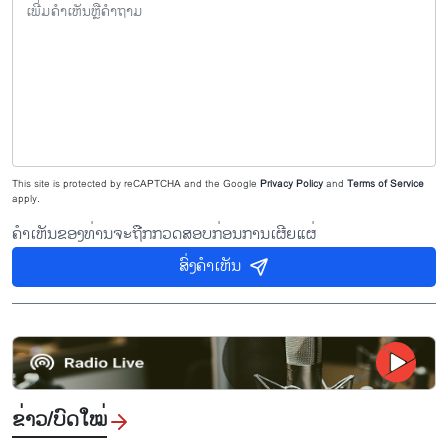
This site is protected by reCAPTCHA and the Google
Privacy Policy
and
Terms of Service
apply.
ຄຳເຫັນຂອງທ່ານຈະຖືກກວດສອບກ່ອນການເຜີຍແຜ່
ສົ່ງຄຳເຫັນ
ຂ່າວ/ບົດ​ໃໝ່