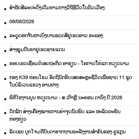
ສຳຜັດສິລະປະດັ້ງເດີມທ່າມກາງວິຖີຊີວິດໃນຕົວເມືອງ
●
08/08/2026
●
ລະດູດອກຈັນຜາເບັ່ງບານອວດສີຢູ່ເຂດອ່າວ ຮະລອງ
●
ສ້າງພູມປັນຍາຢູ່ເຂດຊາຍແດນ
●
ຂອບເຂດເຊື່ອມຕໍ່ເສດຖະກິດ ອາຊຽນ - ໂອກາດໃຫ້ແກ່ ຫວຽດນາມ
●
ກອງ K39 ທ້ອນໂຮມ ອັດຖິນັກຮົບເສຍສະຫຼະຊີວິດເພື່ອຊາດ 11 ຊຸດ
●
ໃນບໍລິເວນແຂວງ ອານຢາງ
ພິທີໄຂງານບຸນ ຫວຽດນາມ - ສ.ເກົາຫຼີ ນະຄອນ ດ່ານັ້ງ ປີ 2026
●
ດັກລັກ ສ້າງເຄື່ອງໝາຍການຄ້າຈຸດນັດພົບ ແລະ ຜະລິດຕະພັນ
●
ທ່ອງທ່ຽວ
ລັດເຊຍ ບຸກໂຈມຕີບັນດາຮາກຖານພະລັງງານສຳຄັນຂອງ ຢູແກຼນ
●