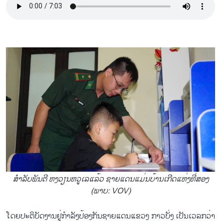
ສຳ​ລັບ​ພັນ​ຕີ ຫງວຽນ​ຫວູ​ເລແລ້ວ ຊາຍ​ແດນ​ແມ່ນ​ບ້ານ​ເກີດ​ແຫ່ງ​ທີ່​ສອງ
(ພາບ: VOV)
ໂດຍປະ​ຕິ​ບັດ​ງານ​ຢູ່​ກຳ​ລັງ​ປ້ອງ​ກັນ​ຊາຍ​ແດນ​ແຂວງ ກາວ​ບັ່ງ ເປັນ​ເວ​ລກວ່າ