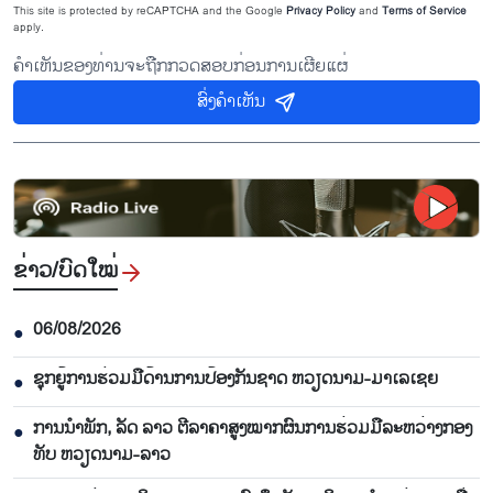
This site is protected by reCAPTCHA and the Google
Privacy Policy
and
Terms of Service
apply.
ຄຳເຫັນຂອງທ່ານຈະຖືກກວດສອບກ່ອນການເຜີຍແຜ່
ສົ່ງຄຳເຫັນ
ຂ່າວ/ບົດ​ໃໝ່
06/08/2026
●
ຊຸກ​ຍູ້​ການ​ຮ່ວມ​ມື​ດ້ານ​ການ​ປ້ອງ​ກັນ​ຊາດ ຫວຽດ​ນາມ-ມາ​ເລ​ເຊຍ
●
ການ​ນຳ​ພັກ, ລັດ ລາວ ຕີ​ລາ​ຄາ​ສູງ​ໝາກ​ຜົນ​ການ​ຮ່ວມ​ມື​ລະ​ຫວ່າງກອງ​
●
ທັບ ຫວຽດ​ນາມ-ລາວ