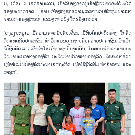
ມ, ເດືອນ 3 ເຂດ​ຊາຍ​ແດນ, ເຄົາ​ລົບ​ທຸງ​ຊາດ​ຢູ່​ເສົາຫຼັກ​ໝາຍ​ອະ​ທິ​ປະ​ໄຕ​
ຂອງ​ປະ​ເທດ​ຊາດ… ່ອ້າຍ ເຈືອງ​ຫງອກ​ຮ​ວານ,ເລ​ຂາ​ໜ່ວຍ​ພັກ​ກຸ່ມ​ບ້ານນາ​
ຈ່າວ,ຕາ​ແສງຟຸກ​ຮ​ວ່າ ແຂວງ ກາວ​ບັ່ງ ໃຫ້​ຂ້ໍ​ສັງເ​ກດ​ວ່າ
“ຫງວຽນ​ຫ​ວູ​ເລ ມີ​ຄວາມ​ຂະ​ຫຍັນ​ຂັນ​ເຄື່ອນ ມີ​ຫົວ​ຄິດ​ປະ​ດິດ​ສ້າງ ​ໃກ້​ຊິດ
ຕິດ​ແທດ​ກັບ​ປະ​ຊາ​ຊົນ. ທຳ​ອິດ​ແມ່ນ​ວຽກ​ງານ​ຂົນ​ຂວາຍ​ປະ​ຊາ​ຊົນ, ລົງ​ເລິກ​
ໃກ້​ຊິດ​ຕິດ​ແ​ທດ​ເອົາ​ໃຈ​ໃສ່​ເຖິງ​ປະ​ຊາ​ຊົນ​ທຸກ​ຄົນ, ໂຄ​ສະ​ນາ​ບັນ​ດາ​ແຜນ​ນະ​
ໂຍ​ບາຍ​ແນວ​ທາງ​ຂອງ​ພັກ ນະ​ໂຍ​ບາຍກົດໝາຍ​ຂອງ​ລັດ. ໂຄ​ສະ​ນາ​ຊ່ວຍ​
ເຫຼືອ​ພໍ່​ແມ່​ພີ່​ນ້ອງ​ພັດ​ທະ​ນາ​ເສດ​ຖະ​ກິດ ເພື່ອ​ມີ​ຊ​ີ​ວິດ​ອີ່ມ​ໜຳ​ສຳ​ລານ ແລະ
ຜາ​ສຸກ”.