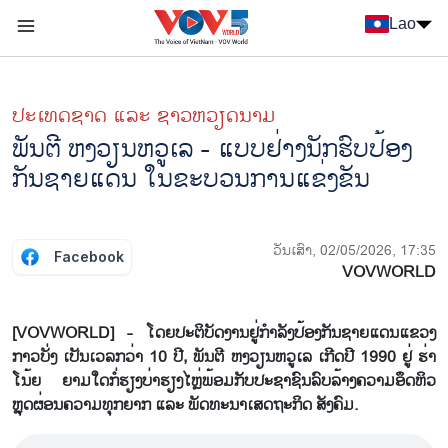
Nhảy đến nội dung
Lao
Menu trang chủ tiếng Lào
menu phụ tiếng Lào
ປະເທດຊາດ ແລະ ຊາວຫວຽດນາມ
ພັນ​ຕີ ຫງວຽນ​ຫວູ​ເລ - ແບບ​ຢ່າງ​ນັກ​ຮົບ​ປ້ອງ​
ກັນ​ຊາຍ​ແດນ​ ໃນ​ຂະ​ບວນ​ການ​ແຂ່ງ​ຂັນ
ວັນເສົາ, 02/05/2026, 17:35
Facebook
VOVWORLD
[VOVWORLD] - ໂດຍປະ​ຕິ​ບັດ​ງານ​ຢູ່​ກຳ​ລັງ​ປ້ອງ​ກັນ​ຊາຍ​ແດນ​ແຂວງ
ກາວ​ບັ່ງ ເປັນ​ເວ​ລກວ່າ 10 ປີ, ພັນ​ຕີ ຫງວຽນ​ຫວູ​ເລ ເກີດປີ 1990 ຢູ່ ຮ່າ​
ໂນ້ຍ ຍາມ​ໃດ​ກໍ່​ຮຽງ​ບ່າ​ຮຽງ​ໄຫຼ່ພ້ອມ​ກັບ​ປະ​ຊາ​ຊົນ​ລົບ​ລ້າງ​ຄວາມ​ອຶດ​ຫິວ
ຫຼຸດ​ຜ່ອນ​ຄວາມ​ທຸກ​ຍາກ ແລະ ພັດ​ທະ​ນາ​ເສດ​ຖະ​ກິດ ສັງ​ຄົມ.