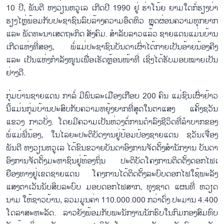
10 ປີ, ພັນ​ຕີ ຫງວຽນ​ຫວູ​ເລ ເກີດປີ 1990 ຢູ່ ຮ່າ​ໂນ້ຍ ຍາມ​ໃດ​ກໍ່​ຮຽງ​ບ່າ​
ຮຽງ​ໄຫຼ່ພ້ອມ​ກັບ​ປະ​ຊາ​ຊົນ​ລົບ​ລ້າງ​ຄວາມ​ອຶດ​ຫິວ ຫຼຸດ​ຜ່ອນ​ຄວາມ​ທຸກ​ຍາກ
ແລະ ພັດ​ທະ​ນາ​ເສດ​ຖະ​ກິດ ສັງ​ຄົມ. ສຳ​ລັບ​ລາວ​ແລ້ວ ຊາຍ​ແດນ​ແມ່ນ​ບ້ານ​
ເກີດ​ແຫ່ງ​ທີ່​ສອງ, ພໍ່​ແມ່​ປະ​ຊາ​ຊົນ​ບັນ​ດາ​ເຜົ່າ​ໄດ້​ກາຍ​ເປັນ​ອ້າຍ​ນ້ອງ​ຄີງ
ແລະ ເປັນ​ແຫ່ງ​ກຳ​ລັງ​ໜູນ​ເພື່ອ​ເຮັດຫຼ້ອນ​ໜ້າ​ທີ່ ເຊິ່ງ​ໄດ້​ຮັບ​ມອບ​ໝາຍ​ເປັນ​
ຢ່າງ​ດີ.
ກຸ່​ມບ້ານ​ຊາຍ​ແດນ ກາ​ລໍ່ ມີ​ພົນລະ​ເມືອງ​ເກືອບ 200 ຄົນ ແມ່​​ຊົນ​ເຜົົ່າ​ຢ້າວ
ນີ້​ແມ່ນ​ກຸ່ມ​ບ້ານ​ປະ​ສົບ​ກັບ​ຄວາມ​ຫຍຸ້ງ​ຍາກ​ທີ່​ສຸດ​ໃນ​ຕາ​ແສງ ແຄັ້ງຊວັນ
ແຂວງ ກາວ​ບັ່ງ. ໂດຍ​ມີ​ຄວາມ​ເປັນ​ຫ່ວງ​ຕໍ່​ການ​ດຳ​ລົງ​ຊີ​ວິດ​ທີ່​ລຳ​ບາກ​ຂອງ​
ພໍ່​ແມ່​ພີ່​ນ້ອງ, ໃນ​ໄລ​ຍະ​ປະ​ຕິ​ບັດ​ງານ​ຢູ່​ປ້ອມ​ປ້ອງ​ຊາຍ​ແດນ ຊວັນ​ເຈື່ອງ
ພັນ​ຕີ ​ຫງວຽນຫວູ​ເລ ໄດ້​ຂົນ​ຂວາຍ​ບັນ​ດາ​ອົງ​ການ​ຈັດ​ຕັ້ງ​ສຳ​ນັກ​ງານ ບັນ​ດາ​
ອົງ​ກາ​ນ​ຈັດ​ຕັ້ງ​ມະ​ຫາ​ຊົນ​ຢູ່​ທ້ອງ​ຖິ່ນ ປະ​ຕິ​ບັດ​ໂຄງ​ການ​ຕິດ​ຕັ້ງ​ດອກ​ໄຟ​​ເ​
ຍືອງ​ທາງ​ຢູ່​ເຂດ​ຊາຍ​ແດນ ໂຄງ​ການ​ໄດ້​ຕິດ​ຕັ້ງ​ລະ​ບົບ​ດອກ​ໄຟ​ໃຊ້​ພະ​ລັງ​
ແສງ​ຕາ​ເວັນນັບ​ສິບ​ລະ​ບົບ ມອບດອກ​ໄຟ​ສາກ, ທຸງ​ຊາດ ແຜນ​ທີ່ ຫວຽດ​
ນາມ ໃຫ້​ຊາວ​ບ້ານ, ລວມ​ມູນ​ຄ່າ 110.000.000 ກວ່າດົ່ງ ປະ​ມານ 4.400
ໂດ​ລາ​ສະ​ຫະ​ລັດ. ລາວ​ຍັງ​ພ້ອມ​ກັບ​ພະ​ນັກ​ງານ​ນັກ​ຮົບ​ໃນ​ກົມ​ກອງ​ສົມ​ທົບ​