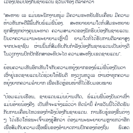
ເມືອງປ້ອມປ້ອງ​ກັນ​ຊາຍ​ແດນ ຊວັນ​ເຈື່ອງ ​ຕີ​ລາ​ຄາ​ວ່າ
“ສະ​ຫາຍ ເລ ແມ່ນ​ພະ​ນັກ​ງານ​ໜຸ່ມ ມີ​ຄວາມ​ຂະ​ຫຍັນ​ຂັນ​ເຄື່ອນ ມີ​ຄວາມ​
ຫ້າວ​ຫັນ​ກະ​ຕື​ລື​ລົ້ນ​ກັບ​ພໍ່​ແມ່​ພີ່​ນ້ອງ. ສະ​ຫຍາຍ​ຍາມ​ໃດ​ກໍ່​ເສີມ​ຂະ​ຫຍາຍ​
ທຸກ​ສິ່ງ​ທຸກ​ຢ່າງ​ຄຸນ​ນະ​ທາດ ຄວາມ​ສາ​ມາດ​ຂອງ​ນັກ​ຮົບປ້ອງ​ກັນ​ຊາຍ​ແດນ.
ບັນ​ດາ​ຄວາມ​ມາ​ນະ​ພະ​ຍາ​ຍາມ​ເຫຼົ່າ​ນີ້ ຍາມ​ໃດ​ກໍ່​ໄດ້​ຮັບ​ການ​ຕີ​ລາ​ຄາ​ສູງ​
ຈາກ​ປະ​ຊາ​ຊົນ ຜ່ານນັ້ນ​ກໍ່​ສົມ​ທົບ​ກັບ​ກຳ​ລັງ​ປ້ອງ​ກັນ​ຊາຍ​ແດນ​ເປັນ​ຢ່າງ​ດີ
ໃນ​ວຽກ​ງານ​ປົກ​ປັກ​ຮັກ​ສາ​ອະ​ທິ​ປະ​ໄຕ ຄວາມ​ສະ​ຫງົບ​ເຂດ​ຊາຍ​ແດນ”.
ຍ້ອນ​ຄວາມ​ເຫັນ​ອົກ​ເຫັນ​ໃຈ​ກັບ​ຄວາມ​ຫຍຸ້ງ​ຍາກຂອງ​ພໍ່​ແມ່​ພີ່​ນ້ອງ​ບັນ​ດາ​
ເຜົ່າ​ຢູ່​ເຂດ​ຊາຍ​ແດນ​ໄດ້ຊ່ວຍ​ໃຫ້​ພັນ​ຕີ ຫງວຽນ​ຫວູ​ເລ ຜ່ານ​ຜ່າ​ທຸກ​ຄວາມ​
ຫຍຸ້ງ​ຍາກ​ຄວາມ​ລຳ​ບາກ ເພື່ອ​ເຮັດຫຼ້ອນ​ໜ້າ​ທີ່​ໄດ້​ຮັບ​ມອບ​ໝາຍ
“ປ້ອມ​ແມ່ນ​ເຮືອນ, ຊາຍ​ແດນ​ແມ່ນ​ບ້ານ​ເກີດ, ພໍ່​ແມ່ນ​ພີ່​ນ້ອງ​ບັນ​ດາ​ເຜົ່າ
ແມ່ນ​ອ້າຍ​ນ້ອງ​ຄີງ. ເປັນ​ທີ່​ຈະ​ແຈ້ງ​ແລ້ວ​ວ່າ ທິດ​ນຳ​ນີ້ ຄຳ​ຂວັນ​ນີ້​ໄດ້​ຕິດ​ພັນ​
ກັບ​ການ​ເຄື່ອນ​ໄຫວ​ຂອງ​ກຳ​ລັງ​ປ້ອງ​ກັນ​ຊາຍ​ແດນ. ການ​ຮັບ​ຮູ້​ຂອງ​ຂັ້ນ​ຕ່າງ
ໆ ໄດ້​ເຮັດ​ໃຫ້​ຂ​ພະ​ເຈົ້າ​ເອງຮູ້​ສຶກວ່າ ຕ້ອງ​ມາ​ນະ​ພະ​ຍາ​ຍາມ​ຫຼາຍກວ່າ​ອີກ
ເພື່ອ​ສົມ​ກັບ​ຄວາມ​ເຊື່ອ​ໝັ້ນ​ຂອງ​ອຳ​ນາດ​ການ​ປົກ​ຄອງ​ທ້ອງ​ຖິ່ນ ພິ​ເສດ​