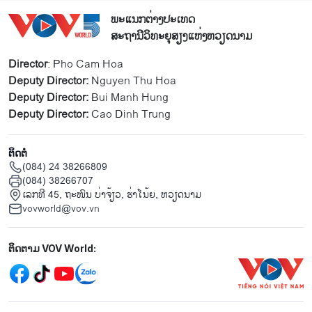
ພະແນກຕ່າງປະເທດ
ສະຖານີວິທະຍຸສຽງແຫ່ງຫວຽດນາມ
Director
: Pho Cam Hoa
Deputy Director:
Nguyen Thu Hoa
Deputy Director:
Bui Manh Hung
Deputy Director:
Cao Dinh Trung
ຕິດຕໍ່
(084) 24 38266809
(084) 38266707
ເລກທີ 45, ຖະໜົນ ບ່າ​ຈ້ຽວ, ຮ່າ​ໂນ້ຍ, ຫວຽດນາມ
vovworld@vov.vn
Mạng xã hội
ຕິດຕາມ VOV World:
menu footer tiếng Lào