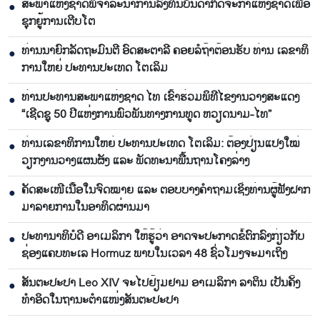
ສະ​ພາ​ແຫ່ງ​ຊາດ​ພິ​ຈາ​ລະ​ນາ​​ການລົງ​ທຶນ​ບັນ​ດາ​ກິດ​ຈະ​ກຳ​ແຫ່ງ​ຊາດ​ເພື່ອ​
●
ຊຸກ​ຍູ້​ການ​ເຕີບ​ໂຕ
ທ່ານ​ນາ​ຍົກ​ລັດ​ຖະ​ມົນ​ຕີ ອົດ​ສະ​ຕາ​ລີ ​ຄອຍລໍ​ຖ້າ​ຕ້ອນ​ຮັບ ທ່ານ ເລ​ຂາ​ທິ​
●
ການ​ໃຫຍ່ ປະ​ທານ​ປະ​ເທດ ໂຕ​ເລິມ
ທ່ານ​ປະ​ທານ​ສະ​ພາ​ແຫ່ງ​ຊາດ ໄທ ເຂົ້າ​ຮ່ວມ​ພິ​ທີ​ໄຂ​ງານ​ວາງ​ສະ​ແດງ
●
“ເຊີດ​ຊູ 50 ປີ​ແຫ່ງ​ການ​ພົວ​ພັນ​ທາງ​ການ​ທູດ ຫວຽດ​ນາມ-ໄທ”
ທ່ານເລ​ຂາ​ທິ​ການ​ໃຫຍ່ ປະ​ທານ​ປະ​ເທດ ໂຕ​ເລິມ: ຕ້ອງ​ປ່ຽນ​ແປງ​ໃໝ່​
●
ວຽກ​ງານ​ວາງ​ແຜນ​ຜັງ ແລະ ​ພັດ​ທະ​ນາ​ພື້ນ​ຖານ​ໂຄງ​ລ່າງ
ຄັດສະເໜີເນື້ອໃນຈົດໝາຍ ແລະ ຕອບບາງຄຳຖາມເຊິ່ງທ່ານຜູ້ຟັງຝາກ
●
ມາລາຍການໃນອາທິດຜ່ານມາ
ປະທານາທິບໍດີ ອາເມລິກາ ໃຫ້ຮູ້ວ່າ ອາດຈະປະກາດຂໍ້ຕົກລົງກ່ຽວກັບ
●
ຊ່ອງແຄບທະເລ Hormuz ພາບໃນເວລາ 48 ຊົ່ວໂມງຈະມາເຖິງ
ສັນຕະປະປາ Leo XIV ຈະໄປຢ້ຽມຢາມ ອາເມລິກາ ລາຕິນ ເປັນຄັ້ງ
●
ທຳອິດໃນຖານະຕຳແໜ່ງສັນຕະປະປາ