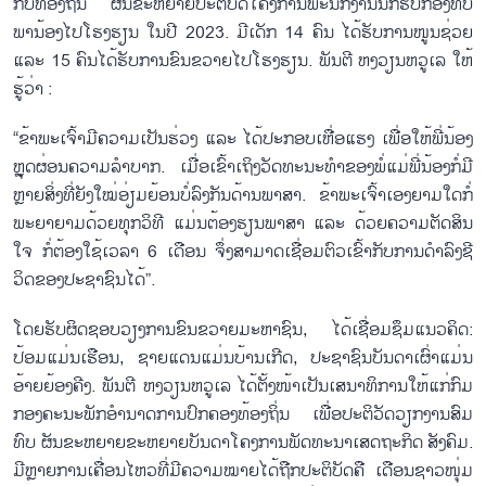
ກັບ​ທ້ອງ​ຖິ່ນ ຜັນ​ຂະ​ຫຍາຍ​ປະ​ຕິ​ບັດ​ໂຄງ​ການ​ພະ​ນັກ​ງານ​ນັກ​ຮົບ​ກອງ​ທັບ​
ພາ​ນ້ອງ​ໄປ​ໂຮງ​ຮຽນ ໃນ​ປີ 2023. ມີ​ເດັກ 14 ຄົນ ໄດ້​ຮັບ​ການ​ໜູນ​ຊ່ວຍ
ແລະ 15 ຄົນ​ໄດ້​ຮັບ​ການ​ຂົນ​ຂວາຍ​ໄປ​ໂຮງ​ຮຽນ. ພັນ​ຕີ ​ຫງວຽນຫວູ​ເລ ​ໃຫ້​
ຮູ້​ວ່າ :
“ຂ້າ​ພະ​ເຈົ້າ​ມີ​ຄວາມ​ເປັນ​ຮ່ວງ ແລະ ໄດ້​ປະ​ກອບ​ເຫື່ອ​ແຮງ ເພື່ອ​ໃຫ້​ພີ່​ນ້ອງ
ຫຼຸດ​ຜ່ອນ​ຄວາມ​ລຳ​ບາກ. ເມື່ອ​ເຂົ້າ​ເຖິງວັດ​ທະ​ນະ​ທຳ​ຂອງ​ພໍ່​ແມ່​ພີ່​ນ້ອງກໍ່​ມີ
ຫຼາຍ​ສິ່ງ​​ທີ່​ຍັງໃໝ່​ອ່ຽມ​ຍ້ອນບໍ່​ລົງ​ກັນ​ດ້ານ​ພາ​ສາ. ຂ້າ​ພະ​ເຈົ້າ​ເອງ​ຍາມ​ໃດ​ກໍ່​
ພະ​ຍາ​ຍາມ​ດ້ວຍ​ທຸກວິ​ທີ ແມ່ນ​ຕ້ອງ​ຮຽນ​ພາ​ສາ ແລະ ດ້ວຍ​ຄວາມ​ຕັດ​ສິນ​
ໃຈ ກໍ່​ຕ້ອງ​ໃຊ້​ເວ​ລາ 6 ເດືອນ ຈຶ່ງ​ສາ​ມາດ​ເຊື່ອມ​ຕົວ​ເຂົ້າ​ກັບ​ການ​ດຳ​ລົງ​ຊີ​
ວິດ​ຂອງ​ປະ​ຊາ​ຊົນ​ໄດ້”.
ໂດຍ​ຮັບ​ຜິດ​ຊອບ​ວຽງ​ການ​ຂົນ​ຂວາຍ​ມະ​ຫາ​ຊົນ, ໄດ້​ເຊື່ອມ​ຊຶມ​ແນວ​ຄິດ:
ປ້ອມ​ແມ່ນ​ເຮືອນ, ຊາຍ​ແດນ​ແມ່ນ​ບ້ານ​ເກີດ, ປະ​ຊາ​ຊົນ​ບັນ​ດາ​ເຜົ່າ​ແມ່ນ​
ອ້າຍ​ຍ້ອງ​ຄີງ. ພັນ​ຕີ ຫງວຽນ​ຫວູ​ເລ ໄດ້​ຕັ້ງ​ໜ້າ​ເປັນ​ເສ​ນາ​ທິ​ການ​ໃຫ້​ແກ່​ກົມ​
ກອງ​ຄະ​ນະ​ພັກອຳ​ນາດ​ການ​ປົກ​ຄອງ​ທ້ອງ​ຖິ່ນ ເພື່ອ​ປະ​ຕິ​ວັດ​ວຽກ​ງານ​ສ​ົມ​
ທົບ ຜັນ​ຂະ​ຫຍາຍ​ຂະ​ຫຍາຍ​ບັນ​ດາ​ໂຄງ​ການ​ພັດ​ທະ​ນາ​ເສດ​ຖະ​ກິດ ສັງ​ຄົມ.
ມີຫຼາຍ​ການ​ເຄື່ອນ​ໄຫວ​ທີ​່​ມີ​ຄວາມ​ໝາຍ​ໄດ້​ຖືກ​ປະ​ຕິ​ບັດ​ຄື ເດືອນຊາວ​ໜຸ່ມ