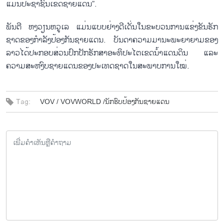
ແມ່ນ​ປະ​ຊາ​ຊົນ​ເຂດ​ຊາຍ​ແດນ”.
ພັນ​ຕີ ຫງວຽນ​ຫວູ​ເລ ແມ່ນ​ແບບ​ຢ່າງ​ດີ​ເດັ່ນ​ໃນ​ຂະ​​ບວນ​ການ​ແຂ່ງ​ຂັນ​ຮັກ​
ຊາດ​ຂອງ​ກຳ​ລັງ​ປ້ອງ​ກັນ​ຊາຍ​ແດນ. ບັນ​ດາ​ຄວາມ​ມາ​ນະ​ພະ​ຍາ​ຍາມ​ຂອງ​
ລາວ​ໄດ້​ປະ​ກອບ​ສ່ວນ​ປົກ​ປັກ​ຮັກ​ສາ​ອະ​ທິ​ປະ​ໄຕ​ເຂດ​ນ້ຳ​ແດນ​ດິນ ແລະ
ຄວາມ​ສະ​ຫງົບ​ຊາຍ​ແດນ​ຂອງ​ປະ​ເທດ​ຊາດ​ໃນ​ສະ​ພາບ​ການ​ໃໝ່.
Tag:
VOV /
VOVWORLD /
​ນັກ​ຮົບ​ປ້ອງ​ກັນ​ຊາຍ​ແດນ