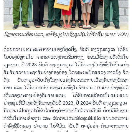
ມີຫຼາຍ​ການ​ເຄື່ອນ​ໄຫວ, ແທ້​ຈິງ​ມຸ່ງ​ໄປ​ເຖິງ​ຊຸມ​ຊົນ​ໄດ້​ຈັດ​ຂຶ້ນ (ພາບ: VOV)
ດ້ວຍ​ຄວາມ​ມາ​ນະ​ພະ​ຍາ​ຍາມ​ຢ່າງບໍ່​ຢຸດຢັ້ງ, ພັນ​ຕີ ຫງວຽນ​ຫວູ​ເລ ໄດ້​ຮັບ​
ໃບ​ຍ້ອງ​ຍໍຫຼາຍ​ໃບ ຈາກ​ຂະ​ແໜງ​ການ​ຂັ້ນ​ຕ່າງໆ ຍ້ອນ​ມີ​ຜົນ​ງານ​ດີ​ເດັ່ນ​ໃນ​
ວຽກ​ງານ. ປີ 2023 ​ພັນ​ຕີ ຫງວຽນ​ຫວູ​ເລ ໄດ້​ຮັ​ບ​ລາງວັນ​ທີ​ໜຶ່ງ​ໃນ​ບັ້ນ​ແຂ່ງ​
ຂັນ​ຂົນ​ຂວາຍ​ປະ​ຊາ​ຊົນ​ຢ່າງ​ຄ່ອງ​ຄ້ອງ ໂດຍ​ຄະ​ນະ​ພັກ​ແຂວງ ກາ​ວບັ່ງ ຈັດ​
ຕັ້ງ; ບັນ​ດາ​ລຸ​ລະ​ດັບ​ເກັ່ງ​ໃນ​ງານ​ແຂ່ງ​ຂັນ​ສອນ​ການ​ເມືອງ​ຂັ້ນ​ກອງ​ບັນ​ຊາ​
ການ ແລະ ໄດ້​ຮັບ​ການ​ຮັບ​ຮອງ​ແມ່ນ​ໜຶ່ງ​ໃນ​ຈຳ​ນວນ 10 ແບບ​ຢ່າງ​ໜຸ່ມ​ດີ​
ເດັ່ນ​ຂອງ​ທະ​ຫານ​ປ້ອງ​ກັນ​ຊາຍ​ແດນ; ໄດ້​ຮັບ​ການ​ເລືອກ​ເຟັ້ນ​ແມ່ນ​ແບບ​
ຢ່າງ​ໜຸ່ມ​ທີ່​ມີ​ແງ່​ຫວັງ​ຂັ້ນ​ກອງ​ທັບ​ປີ 2023. ປີ 2024 ພັນ​ຕີ ຫງວຽນ​ຫວູ​ເລ ​
ມີ​ຄວາມ​ເປັນ​ກຽດໄດ້​ຮັບ​ໃບ​ຍ້ອງ​ຍໍ​ຈາກ​ນາ​ຍົກ​ລັດ​ຖະ​ມົນ​ຕີ ຍ້ອນ​ມີ​ຜົນ​ງານ​
ດີ​ເດັ່ນ​ໃນ​ການ​ຮ່ຳ​ຮຽນ ແລະ ເຮັດ​ຕາມ​ແນວ​ຄິດ​ຄຸນ​ສົມ​ບັດ ແບບ​ແຜນ​ການ​
ດຳ​ລົງ​ຊີ​ວິດ​ຂອງ ປະ​ທານ ໂຮ່​ຈີ​ມິນ. ພັນ​ຕີ ຕະ​ຢຸຍ​ຮ່າ ກຳ​ມະ​ການ​ການ​