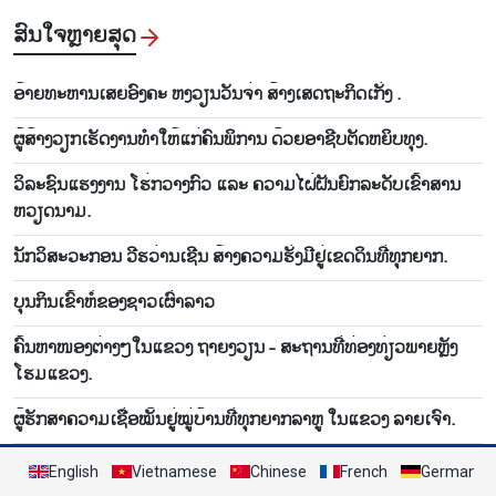
ສົນ​ໃຈ​ຫຼາຍ​ສຸດ
ອ້າຍ​ທະ​ຫານ​ເສຍ​ອົງ​ຄະ ຫງວຽນວັນ​ຈ່າ ສ້າງ​ເສດ​ຖະ​ກິດ​ເກັ່ງ .
ຜູ້​ສ້າງວຽກ​ເຮັດ​ງານ​ທ​ຳ​ໃຫ້ແກ່​ຄົນ​ພິ​ການ​ ດ້ວຍ​ອາ​ຊີບ​ຕັດ​ຫຍິບ​ທຸງ.
ວິ​ລະ​ຊົນ​ແຮງ​ງານ ໂຮ່ກວາງ​ກົວ ແລະ ຄວາມ​ໄຝ່​ຝັນ​ຍົກ​ລະ​ດັບ​ເຂົ້າ​ສານ
ຫວຽດ​ນາມ.
ນັກ​ວິ​ສະ​ວະ​ກອນ ວີ​ຮ​ວ່ານ​ເຊີນ ສ້າງ​ຄວາມ​ຮັ່ງ​ມີ​ຢູ່​ເຂດ​ດິນ​ທີ່​ທຸກ​ຍາກ.
ບຸນ​ກິນ​ເຂົ້າ​ຫໍ່​ຂອງ​ຊາວ​ເຜົ່າລາວ
ຄົ້ນ​ຫາ​ໜອງ​ຕ່າງໆໃນ​ແຂວງ ຖາຍງວຽ​ນ - ສະ​ຖານ​ທີ່​ທ່ອງ​ທ່ຽວ​ພາຍຫຼັງ​
ໂຮມ​ແຂວງ.
ຜູ້​ຮັກ​ສາ​ຄວາມ​ເຊື່ອ​ໝັ້ນ​ຢູ່​ໝູ​່ບ້ານທີ່​ທຸກ​ຍາກ​ລາ​ຫູ ໃນ​ແຂວງ ລາຍ​ເຈົາ. ​
English
Vietnamese
Chinese
French
German