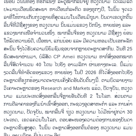
ເພື່ອນ ວັນ​ນິ​ທອງ ທີ່​ຮັກ​ແພງ! ລະ​ດູ​ໝາກ​ລີ້ນ​ຈີ່​ຢູ່ ຫວຽດ​ນາມ ໄດ້​ເລີ່ມ​ແຕ່​
ປະ​ມານ​ເດືອນ​ພຶດ​ສະ​ພາ ຫາ​ເດືອນກໍ​ລະ​ກົດ​ ຂອງ​ທຸກໆ​ປີ, ໃນ​ນັ້ນ ຈຸດ​ເວ​
ລາ​ທີ່​ໃຫ້​ການເກັບ​ກ່ຽວຫຼາຍ​ທີ່​ສຸດ​ແມ່ນ​ໃນ​ເດືອນ​ມິ​ຖຸ​ນາ. ​ບັນ​ດາ​ເຂດ​ປູກ​ຕົ້ນ​
ລີ້ນ​ຈີ່​ທີ່​ມີ​ຊື່​ສຽງ​ຂອງ ຫວຽດ​ນາມ ນັ້ນ​ແມ່ນ​ແຂວງ ບັກ​ນິງ, ຫາຍ​ຟ່ອງ ແລະ ​
ແຂວງ​ພາກ​ເໜືອຈຳນວນໜຶ່ງ. ໝາກ​ລີ້ນ​ຈີ່​ຂອງ ຫວຽດ​ນາມ ມີ​ຊື່​ສຽງ ຍ້ອນ​
ໃຫ້​ລົດ​ຫວານ​ພໍ​ດີ, ເນື້ອ​ໜາ, ແກ່ນ​ນ້ອຍ ແລະ ມີ​ຄວາມ​ຫອມ​ເປັນ​ເອ​ກະ​ລັກ
ສະ​ນັ້ນ ຈຶ່ງ​ໄດ້​ຮັບ​ຄວາມ​ນິ​ຍົມ​ຊົມ​ຊອບ​ຈາກຫຼາຍ​ຕະຫຼາດ​ສາ​ກົນ. ວັນ​ທີ 25
ພຶດ​ສະ​ພາ​ຜ່ານ​ມາ, ບໍ​ລິ​ສັດ CP Ameii ຫວຽດ​ນາມ ຫາ​ກໍ່​ສົ່ງ​ອອກ​ໝາກ​
ລີ້ນ​ຈີ່​ສົດ​ຈຳ​ນວນ 40 ໂຕນ ໄປ​ຍັງ ອາ​ເມ​ລິ​ກາ ຜ່ານທາງທະເລ. ນີ້​ແມ່ນ
ງວດ​ລີ້ນ​ຈີ່​ທຳ​ອິດ​ຂອງ​ແຂວງ ຫາຍ​ຟ່ອງ ໃນ​ປີ 2026 ທີ່​ໄດ້​ສົ່ງ​ອອກ​ໄປ​ຍັງ​
ຕະຫຼາ​ດ​ທີ່​ຮຽກ​ຮ້ອງ​ມາດ​ຕະ​ຖານ​ເຄັ່ງ​ຄັດ​ອັນດັບຕົ້ນໆນີ້. ຕາມ​ບົດ​ລາຍ​ງານ
ວິເຄາະ​ຕະຫຼາດ​ຂອງ Research and Markets ແລ້ວ, ປັດ​ຈຸ​ບັນ, ຫວຽດ​
ນາມ ແມ່ນ​ປະ​ເທດ​ສົ່ງ​ອອກ​ລີ້ນ​ຈີ່ຫຼາຍ​ອັນ​ດັບ​ທີ 2 ໃນ​ໂລກ. ສ່ວນ​ຕາມ​
ການ​ຕີ​ລາ​ຄາ​ຂອງ​ກົມ​ນຳ​ເຂົ້າ​ສົ່ງ​ອອກ, ກະ​ຊວງ​ອຸດ​ສາ​ຫະ​ກຳ ແລະ ການ​ຄ້າ
ຫວຽດ​ນາມ, ປັດ​ຈຸ​ບັນ, ໝາກ​ລີ້ນ​ຈີ່ ຖ່ຽວ ຫວຽດ​ນາມ ໄດ້​ມີ​ໜ້າ​ຢູ່ກວ່າ 30
ປະ​ເທດ, ເຂດ​ແຄວ້ນ​ໃນ​ໂລກ, ຕອບ​ສະ​ໜອງ​ຄວາມ​ຕ້ອງ​ການ​ຂອງ​ບັນ​ດາ​
ຕະຫຼາດ​ຂັ້ນ​ສູງ​ສຸດ. ໃນ​ນັ້ນ ຕະຫຼາດ​ສົ່ງ​ອອກ​ຕົ້ນ​ຕໍ​ຂອງ ຫວຽດ​ນາມ ແມ່ນ
ຈີນ, ອ​າ​ເມ​ລິ​ກາ, ຍີ່​ປຸ່ນ ແລະ ອີ​ຢູ.