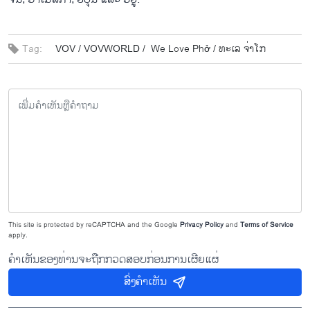
Tag:
VOV /
VOVWORLD /
We Love Phở /
ທະ​ເລ ຈ່າ​ໂກ
This site is protected by reCAPTCHA and the Google
Privacy Policy
and
Terms of Service
apply.
ຄຳເຫັນຂອງທ່ານຈະຖືກກວດສອບກ່ອນການເຜີຍແຜ່
ສົ່ງຄຳເຫັນ