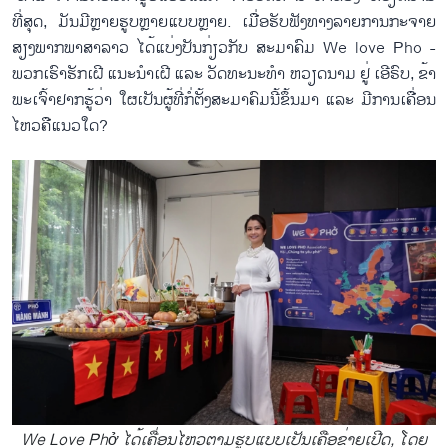
ທີ່​ສຸດ, ມັນ​ມີຫຼາຍຮູບຫຼາຍ​ແບບຫຼາຍ. ເມື່ອ​​ຮັບ​ຟັງທາງ​ລາຍ​ການ​ກະ​ຈາຍ​
ສຽງ​ພາກ​ພາ​ສາ​ລາວ ໄດ້​ແບ່ງ​ປັນ​ກ່ຽວ​ກັບ ສະ​ມາ​ຄົມ We love Pho -
ພວກ​ເຮົາ​ຮັກ​ເຝີ ແນະ​ນຳ​ເຝີ ແລະ ວັດ​ທະ​ນະ​ທຳ ຫວຽດ​ນາມ ຢູ່ ເອີ​ຣົບ, ຂ້າ​
ພະ​ເຈົ້າ​ຢາກ​ຮູ້​ວ່າ ໃຜ​ເປັນ​ຜູ້​ທີ່​ກໍ່​ຕັ້ງ​ສະ​ມາ​ຄົມ​ນີ້​ຂຶ້ນ​ມາ ແລະ ມີການ​ເຄື່ອນ​
ໄຫວ​ຄື​ແນວ​ໃດ?
We Love Phở ໄດ​້​ເຄື່ອນ​ໄຫວ​ຕາມ​ຮູບ​ແບບ​ເປັນເຄືອຂ່າຍ​ເປີດ, ໂດຍ​