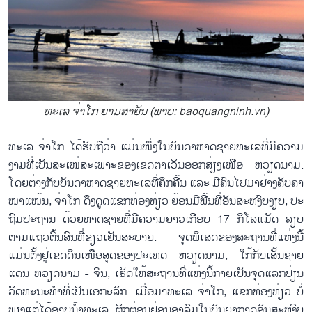
ທະ​ເລ ຈ່າ​ໂກ ຍາມສາ​ຍັນ​​​​​​​ (ພາບ​: baoquangninh.vn)
ທະ​ເລ ຈ່າ​ໂກ ໄດ້​ຮັບ​ຖື​ວ່າ ແມ່ນ​ໜຶ່ງ​ໃນ​ບັນ​ດາ​ຫາດ​ຊາຍ​ທະ​ເລ​ທີ່​ມີ​ຄວາມ​
ງາມ​ທີ່​ເປັນ​ສະ​ເໜ່​ສະ​ເພາະ​ຂອງ​ເຂດ​ຕາ​ເວັນ​ອອກ​ສ່ຽງ​ເໜືອ ຫວຽດ​ນາມ.
ໂດຍ​ຕ່າງ​ກັບ​ບັນ​ດາ​ຫາດ​ຊາຍ​ທະ​ເລ​ທີ່​ຄຶກ​ຄື້ນ ແລະ ມີ​ຄົນ​ໄປມາ​ຢ່າງ​ຄັບ​ຄາ​
ໜາ​ແໜ້ນ, ຈ່າ​ໂກ ດຶງ​ດູ​ດ​ແຂກ​ທ່ອງ​ທ່ຽວ ຍ້ອນມີ​ພື້ນ​ທີ່​ອັນ​ສະ​ຫງົບ​ງຽບ, ປະ​
ຖົມ​ປະ​ຖານ ດ້ວຍ​ຫາດ​ຊາຍທີ່​ມີ​ຄວາມ​ຍາວ​ເກືອບ 17 ກິ​ໂລ​ແມັດ ລຽບ​
ຕາມ​ແຖວ​ຕົ້ນສົນ​ທີ່​ຂຽວ​ເຢັນ​ສະ​ບາຍ. ຈຸ​ດ​ພິ​ເສດ​ຂອງ​ສະ​ຖານ​ທີ່​ແຫ່ງ​ນີ້
ແມ່ນ​ຕັ້ງ​ຢູ່ເຂດ​ດິນ​ເໜືອ​ສຸດ​ຂອງ​ປະ​ເທດ ຫວຽດ​ນາມ, ໃກ້​ກັບ​ເສັ້ນ​ຊາຍ​
ແດນ ຫວຽດ​ນາມ - ຈ​ີນ, ເຮັດ​ໃຫ້​ສະ​ຖານ​ທີ່​ແຫ່ງ​ນີ້ກາຍ​ເປັນ​ຈຸດ​​ແລກ​ປ່ຽນ​
ວັດ​ທະ​ນະ​ທຳ​ທີ່​ເປັນ​ເອ​ກະ​ລັກ. ​ເມື່ອ​ມາ​ທະ​ເລ ຈ່າ​ໂກ, ແຂກ​ທ່ອງ​ທ່ຽວ ບໍ່​
ພຽງ​ແຕ່​ໄດ້​ອາບ​ນ້ຳ​ທະ​ເລ, ຜັກ​ຜ່ອນຢ່ອນ​ອາ​ລົມ​ໃນ​ບັນ​ຍາ​ກາດ​ອັນ​ສະ​ຫງົບ​