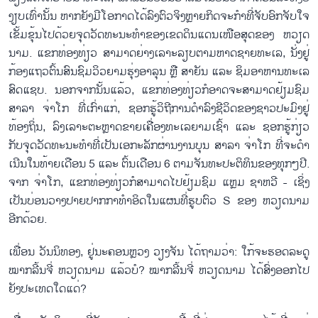
ງຽບ​ເທົ່າ​ນັ້ນ ຫາກ​ຍັງ​ມີ​ໂອ​ກາດ​ໄດ້​ລົງ​ຕົວ​ຈິງຫຼາຍ​ກິດ​ຈະ​ກຳ​ທີ່​ຈັບ​ອົກ​ຈັບ​ໃຈ
ເຂັ້ມ​ຂຸ້ນ​ໄປ​ດ້ວຍ​ຈຸດ​ວັດ​ທະ​ນະ​ທຳ​ຂອງ​ເຂດ​ດິນແດນ​ເໜືອ​ສຸດ​ຂອງ ຫວຽດ​
ນາມ. ແຂກ​ທ່ອງ​ທ່ຽວ ສາ​ມາດ​ຍ່າງ​ເລາະ​ລຽບ​ຕາມ​ຫາດ​ຊາຍ​ທະ​ເລ, ​ນັ່ງ​ຢູ່​
ກ້ອງ​ແຖວ​ຕົ້ນ​ສົນຊົມ​ວິວ​ຍາມຮຸ່ງ​ອາ​ລຸນ ຫຼື ສາ​ຍັນ ແລະ ຊິມ​ອາ​ຫານ​ທະ​ເລ​
ສົດແຊບ. ນອກ​ຈາກ​ນັ້ນ​ແລ້ວ, ແຂ​ກ​ທ່ອງ​ທ່ຽວ​ກໍ​ອາດ​ຈະ​ສາ​ມາດ​ຢ້ຽມ​ຊົມ
ສາລາ ຈ່າ​ໂກ ທີ່​ເກົ່າ​ແກ່, ຊອກ​ຮູ້​ວິ​ຖີ​ການ​ດຳ​ລົງ​ຊີ​ວິດ​ຂອງ​ຊາວ​ປະ​ມົງ​ຢູ່​
ທ້ອງ​ຖິ່ນ, ລົງເລາະ​ຕະຫຼາດ​ຂາຍ​ເຄື່ອງ​ທະ​ເລ​ຍາມ​ເຊົ້າ ແລະ ຊອກ​ຮູ້​ກ່ຽວ​
ກັບ​ຈຸດ​ວັດ​ທະ​ນະ​ທຳ​ທີ່​ເປັນ​ເອ​ກະ​ລັກ​ຜ່ານ​ງານ​ບຸນ ສາລາ ຈ່າ​ໂກ ທີ່​ຈະ​ດຳ​
ເນີນ​ໃນ​ທ້າຍ​ເດືອນ 5 ແລະ ຕົ້ນ​ເດືອນ​ 6 ຕາມ​ຈັນ​ທະ​ປະ​ຕິ​ທິນ​ຂອງ​ທຸກໆ​ປີ.
ຈາກ ຈ່າ​ໂກ, ແຂກ​ທ່ອງ​ທ່ຽວ​ກໍ​ສາ​ມາດ​ໄປ​ຢ້ຽມ​ຊົມ ແຫຼມ ຊາ​ຫວີ - ເຊິ່ງ​
ເປັນ​ບ່ອນ​ວາງ​ປາຍ​ປາ​ກ​ກາ​ທຳ​ອິດ​ໃນ​ແຜນ​ທີ່​ຮູບຕົວ S ຂອງ ຫວຽດ​ນາມ
ອີກ​ດ້ວຍ.
ເພື່ອນ ວັນ​ນິ​ທອງ, ຢູ່ນະ​ຄອນຫຼວງ ວຽງ​ຈັນ ໄດ້​ຖາມ​ວ່າ: ໃກ້​ຈະ​ຮອດ​ລະ​ດູ​
ໝາກ​ລີ້ນ​ຈີ່ ຫວຽດ​ນາມ ແລ້ວ​ບໍ? ໝາກ​ລີ້ນ​ຈີ່ ຫວຽດ​ນາມ ໄດ້​ສົ່ງ​ອອກ​ໄປ​
ຍັງ​ປະ​ເທດ​ໃດ​ແດ່​?