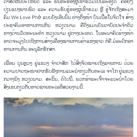
ດາ​ສິດ​ຜົນ​ປະ​ໂຫຍດ ແລະ ພັນ​ທະ​ຂອງ​ຜູ້​ເຂົ້າ​ຮ່ວມ​ເປັນ​ລະ​ອຽດ. ຄ່ອຍໆ​
ປ່ຽນ​ແປງ​ພາບ​ພົດ ແລະ ຄວາມ​ຮັບ​ຮູ້​ຂອງ​ຜູ້​ເຂົ້າ​ຮ່ວມ ຫຼື ຮູ້​ຈັກ​ເຖິງສະ​ມາ​
ຄົມ We Love Phở ແບບ​ບັງ​ເອີນນັ້ນ ​ຢ່າງ​ຕັ້ງ​ໜ້າ ບົນ​ເນື້ອ​ໃນ​ຈິດ​ໃຈ ສ້າງ​
ປະ​ຊາ​ຄົມ​ອາ​ຫານ​ການ​ກິນ ຫວຽດ​ນາມ ຄື​ດັ່ງ​ແມ່ນ​ບັນ​ດາ​ບັດ​ປະ​ຈຳ​ຕົວ​
ທາງ​ດ້ານ​ວັດ​ທະ​ນະ​ທຳ ຫວຽດ​ນາມ ຢູ່​ຕ່າງ​ປະ​ເທດ. ໃນ​ອະ​ນ​າ​ຄົດ​ຂ້າງ​ໜ້າ
ອາດ​ຈະ​ມຸ່ງ​ໄປ​ເຖິງ​ການ​ສ້າງ​ເຄື່ອງ​ໝາຍ​ກາ​ນ​ຄ້າ​ແຫ່ງ​ຊາດ ກໍ​ຄື ມໍ​ລະ​ດົກ​ອາ​
ຫານ​ການ​ກິນ​ ອະ​ນຸ​ລັກ​ຮັກ​ສາ.
ເພື່ອນ ບຸນຫຼວງ ຢູ່​ແຂວງ ຈຳ​ປາ​ສັກ ໄດ້​ສົ່ງ​ຈົດ​ໝາຍ​ເຖິງ​ລາຍ​ການ ດ້ວຍ​
ຄວາມ​ປາດ​ຖະ​ໜາ​ຢາກ​ຮັບ​ຟ​ັງ​ການ​ແນະ​ນຳ​ກ່ຽວ​ກັບ​ທະ​ເລ ຈ່າ​ໂກ ຢູ່ແຂວງ
ກວາງ​ນິງ ຫວຽດ​ນາມ. ສະ​ນັ້ນ, ຕໍ່​ໄປ​ນີ້, ພວກ​ຂ້າ​ພະ​ເຈົ້າ​ຈະ​ແນະ​ນຳ​ໂດຍ​
ສັງ​ເຂບ​ກ່ຽວ​ກັບ​ຫາດ​ຊາຍ​ທະ​ເລ​ທີ່​ສວຍ​ງາມ​ນີ້.