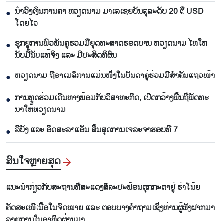
ນຳ​ວົງ​ເງິນ​ການ​ຄ້າ ຫວຽດ​ນາມ ມາ​ເລ​ເຊຍ​ບັນ​ລຸ​ລະ​ດັບ 20 ຕື້ USD
●
ໂດຍ​ໄວ
ຊຸກ​ຍູ້​ການ​ພົວ​ພັນ​ຄູ່​ຮ່ວມ​ມື​ຍຸດ​ທະ​ສາດ​ຮອດ​ບ້ານ ຫວຽດ​ນາມ ໄທ​ໃຫ້​
●
ນັບ​ມື້​ນັບ​ແທ້​ຈິງ ແລະ ມີ​ປະ​ສິດ​ທິ​ຜົນ
ຫ​ວຽດ​ນາມ ຖື​ອາ​ເມ​ລິ​ການ​ແມ່ນ​ໜຶ່ງ​ໃນ​ບັນ​ດາ​ຄູ່​ຮ່ວມ​ມື​ສຳ​ຄັນ​ແຖວ​ໜ້າ
●
ການ​ທູດ​ຮ່ວມ​ເດີນ​ທາງ​ພ້ອມກັບ​ວິ​ສາ​ຫະ​ກ​ິດ, ເປີດກວ້າງ​ພື້ນ​ຖີ່​ພັດ​ທະ​
●
ນາ​ໃຫ້​ຫວຽດ​ນາມ
ລີ​ບັງ ແລະ ອິດ​ສະ​ລາ​ແອັນ ສິ້ນ​ສຸດ​ການ​ເຈ​ລະ​ຈາ​ຮອບ​ທີ 7
●
ສົນ​ໃຈ​ຫຼາຍ​ສຸດ
ແນະ​ນຳ​ກ່ຽວ​ກັບສະ​ຖານ​ທີ່​ສະ​ແດງ​ສິ​ລະ​ປະ​ຟ້ອນ​ຕຸກ​ກະ​ຕາ​ຢູ່ ຮ່າ​ໂນ້ຍ
ຄັດສະເໜີເນື້ອໃນຈົດໝາຍ ແລະ ຕອບບາງຄຳຖາມເຊິ່ງທ່ານຜູ້ຟັງຝາກມາ
ລາຍການໃນອາທິດຜ່ານມາ