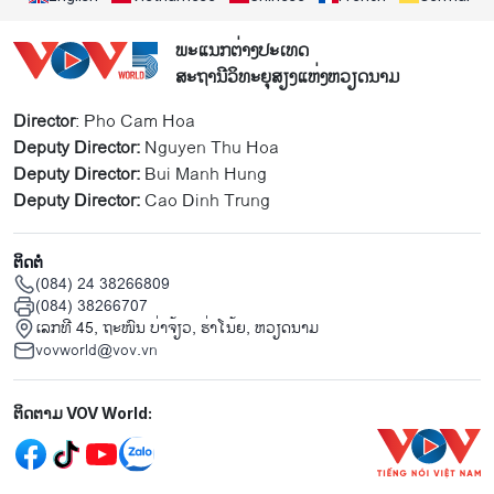
ພະແນກຕ່າງປະເທດ
ສະຖານີວິທະຍຸສຽງແຫ່ງຫວຽດນາມ
Director
: Pho Cam Hoa
Deputy Director:
Nguyen Thu Hoa
Deputy Director:
Bui Manh Hung
Deputy Director:
Cao Dinh Trung
ຕິດຕໍ່
(084) 24 38266809
(084) 38266707
ເລກທີ 45, ຖະໜົນ ບ່າ​ຈ້ຽວ, ຮ່າ​ໂນ້ຍ, ຫວຽດນາມ
vovworld@vov.vn
Mạng xã hội
ຕິດຕາມ VOV World: