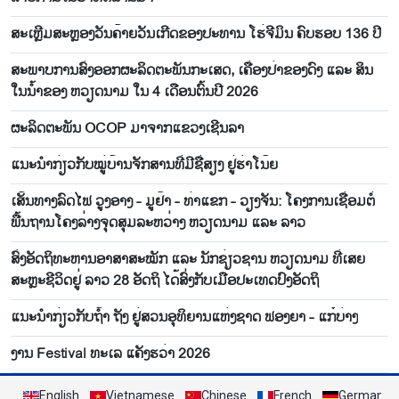
ສະເຫຼີມສະຫຼອງວັນຄ້າຍວັນເກີດຂອງປະທານ ໂຮ່ຈີມິນ ຄົບຮອບ 136 ປີ
ສະ​ພາບ​ການ​ສົ່ງ​ອອກ​ຜະ​ລິ​ດ​ຕະ​ພັນ​ກະ​ເສດ, ເຄື່ອງ​ປ່າ​ຂອງ​ດົງ ແລະ ສິນ​
ໃນ​ນ້ຳ​ຂອງ ຫວຽດ​ນາມ ​ໃນ​ 4 ເດືອນ​ຕົ້ນ​ປີ 2026
​ຜ​ະ​ລິດ​ຕະ​ພັນ OCOP ມາ​ຈາກ​ແຂວງເຊີນ​ລາ
ແນະ​ນຳ​ກ່ຽວ​ກັບ​ໝູ່​ບ້ານ​ຈັກ​ສານ​ທີ່​ມີ​ຊື່​ສຽງ ຢູ່​ຮ່າ​ໂນ້ຍ
ເສັ້ນທາງລົດໄຟ ວູງອາງ - ມູຢ້າ - ທ່າແຂກ - ວຽງຈັນ: ໂຄງການເຊື່ອມຕໍ່
ພື້ນຖານໂຄງລ່າງຈຸດສຸມລະຫວ່າງ ຫວຽດນາມ ແລະ ລາວ
ສົ່ງອັດຖິທະຫານອາສາສະໝັກ ແລະ ນັກຊ່ຽວຊານ ຫວຽດນາມ ທີ່ເສຍ
ສະຫຼະຊີວິດຢູ່ ລາວ 28 ອັດຖິ ໄດ້ສົ່ງກັບເມືອປະເທດປົງອັດຖິ
ແນະ​ນຳ​ກ່ຽວ​ກັບ​ຖ້ຳ ຖັງ ຢູ່​ສວນ​ອຸ​ທິຍ​ານ​ແຫ່ງ​ຊາດ ຟອງ​ຍາ - ແກ໋​ບ່າງ
ງານ Festival ທະເລ ແຄັງຮວ່າ 2026
English
Vietnamese
Chinese
French
German