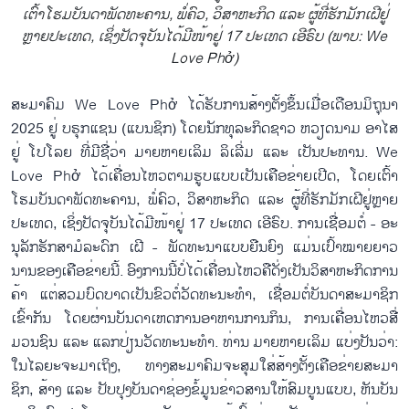
ເຕົ້າ​ໂຮມ​ບັນ​ດາ​ພັດ​ທະ​ຄານ, ພໍ່​ຄົວ, ວິ​ສາ​ຫະ​ກິດ ແລະ ຜູ້​ທີ່​ຮັກ​ມັກ​ເຝີ​ຢູ່
ຫຼາຍ​ປະ​ເທດ, ເຊິ່ງ​ປັດ​ຈຸ​ບັນ​ໄດ້​ມີ​ໜ້າ​ຢູ່ 17 ປະ​ເທດ​ ເອີ​ຣົບ (ພາບ: We
Love Phở)
ສະ​ມາ​ຄົມ We Love Phở ໄດ້​ຮັບ​ການ​ສ້າງ​ຕັ້ງ​ຂຶ້ນ​ເມື່ອ​ເດືອນ​ມິ​ຖຸ​ນາ
2025 ຢູ່ ບ​ຣຸກ​ແຊນ (ແບນ​ຊິກ) ໂດຍ​ນັກ​ທຸ​ລະ​ກິດ​ຊາວ ຫວຽດ​ນາມ ອາ​ໄສ​
ຢູ່​ ໂປ​ໂລຍ ທີ່ມ​ີ​ຊື່​ວ່າ ມາຍ​ຫາຍ​ເລິມ ລິ​ເລີ່ມ ແລະ ເປັນ​ປະ​ທານ. We
Love Phở ໄດ​້​ເຄື່ອນ​ໄຫວ​ຕາມ​ຮູບ​ແບບ​ເປັນເຄືອຂ່າຍ​ເປີດ, ໂດຍ​ເຕົ້າ​
ໂຮມ​ບັນ​ດາ​ພັດ​ທະ​ຄານ, ພໍ່​ຄົວ, ວິ​ສາ​ຫະ​ກິດ ແລະ ຜູ້​ທີ່​ຮັກ​ມັກ​ເຝີ​ຢູ່ຫຼາຍ​
ປະ​ເທດ, ເຊິ່ງ​ປັດ​ຈຸ​ບັນ​ໄດ້​ມີ​ໜ້າ​ຢູ່ 17 ປະ​ເທດ​ ເອີ​ຣົບ. ການເຊື່ອມ​ຕໍ່ - ອະ​
ນຸ​ລັກ​ຮັກ​ສາ​ມໍ​ລະ​ດົກ​ ເຝີ - ພັດ​ທະ​ນາ​ແບບ​ຍືນ​ຍົງ ແມ່ນ​ເປົ້າ​ໝາຍ​ຍາວ​
ນານ​ຂອງ​ເຄືອຂ່າຍ​ນີ້. ອົງ​ກາ​ນ​ນີ້​ບໍ່​ໄດ້​ເຄື່ອນ​ໄຫວ​ຄື​ດັ່ງ​ເປັນ​ວິ​ສາ​ຫະ​ກິດ​ການ​
ຄ້າ ແຕ່ສວມ​ບົດ​ບາດ​ເປັນ​ຂົວ​ຕໍ່​ວັດ​ທະ​ນະ​ທຳ, ເຊື່ອມ​ຕໍ່​ບັນ​ດາ​ສະ​ມາ​ຊິກ​
ເຂົ້າ​ກັນ ໂດ​ຍ​ຜ່ານ​ບັນ​ດາ​ເຫດ​ການ​ອາ​ຫານ​ການ​ກິນ, ການ​ເຄື່ອນ​ໄຫວ​ສື່
ມວ​ນ​ຊົນ ແລະ ແລກ​ປ່ຽນ​ວັດ​ທະ​ນະ​ທຳ. ທ່ານ ມາຍ​ຫາຍ​ເລິມ ແບ່ງ​ປັນ​ວ່າ:
ໃນ​ໄລ​ຍະ​ຈະ​ມາ​ເຖິງ, ທາງ​ສະ​ມາ​ຄົມ​ຈະ​ສຸມ​ໃສ່​ສ້າງ​ຕັ້ງ​ເຄືອຂ່າຍສະ​ມາ​
ຊິກ, ສ້າງ ແລະ ປັບ​ປຸງ​ບັນ​ດາ​ຊ່ອງ​ຂໍ້​ມູນ​ຂ່າວ​ສານ​ໃຫ້​ສົມ​ບູນ​ແບບ, ຫັນ​ບັນ​