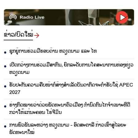
ຂ່າວ/ບົດ​ໃໝ່
ຊຸກຍູ້ການຮ່ວມມືຮອບດ້ານ ຫວຽດນາມ ແລະ ໄທ
●
ເປີດກວ້າງການຮ່ວມມືສາກົນ, ຍົກລະດັບການໂຄສະນາການທ່ອງທ່ຽວ
●
ຫວຽດນາມ
ຮັບປະກັນຄວາມຄືບໜ້າກໍ່ສ້າງສຳເລັດບັນດາກິດຈະກຳຮັບໃຊ້ APEC
●
2027
ຮ່າງກົດໝາຍວ່າດ້ວຍພັດທະນາຕົວເມືອງ ກຳນົດກົນໄກຈຳເພາະທີ່ດີ
●
ກວ່າໃຫ້ແກ່ນະຄອນ ໂຮ່ຈີມິນ
ການພົວພັນລະຫວ່າງ ຫວຽດນາມ - ອົດສະຕາລີ ກ້າວເຂົ້າສູ່ໄລຍະ
●
ພັດທະນາໃໝ່