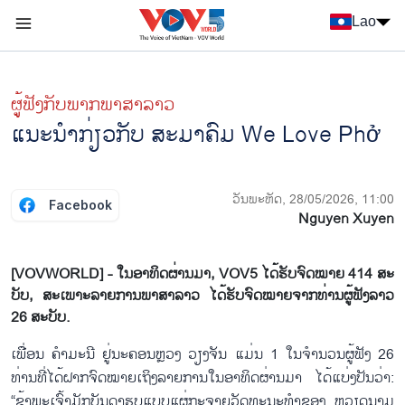
Nhảy đến nội dung
Lao
Menu trang chủ tiếng Lào
menu phụ tiếng Lào
ຜູ້​ຟັງ​ກັບ​ພາກ​ພາ​ສາ​ລາວ
ແນະ​ນຳ​ກ່ຽວ​ກັບ​ ສະ​ມາ​ຄົມ We Love Phở
ວັນພະຫັດ, 28/05/2026, 11:00
Facebook
Nguyen Xuyen
[VOVWORLD] - ໃນ​ອາ​ທິດ​ຜ່ານມ​າ, VOV5 ໄດ້​ຮັບ​ຈົດ​ໝາຍ 414 ສະ​
ບັບ, ສະ​ເພາະ​ລາຍການ​ພາ​ສາ​ລາວ ໄດ້​ຮັບ​ຈົດ​ໝາຍຈາກ​ທ່ານ​ຜູ້​ຟັງ​ລາວ
26 ສະ​ບັບ​.
ເພື່ອນ ຄຳ​ມະ​ນີ ຢູ່​ນະ​ຄອນຫຼວງ ວຽງ​ຈັນ ແມ່ນ​ 1 ໃນ​ຈຳ​ນວນ​ຜູ້​ຟັງ 26
ທ່ານ​ທີ່​ໄດ້​ຝາກ​ຈົດ​ໝາຍ​ເຖິງ​ລາຍ​ການ​ໃນ​ອ​າ​ທິດ​ຜ່ານ​ມາ ໄດ້​ແບ່ງ​ປັນ​ວ່າ:
“ຂ້າ​ພະ​ເຈົ້າ​ມັກ​ບັນ​ດາ​ຮູບ​ແບບ​ແຜ່​ກະ​ຈາຍ​ວັດ​ທະ​ນະ​ທຳ​ຂອງ ຫວຽດ​ນາມ