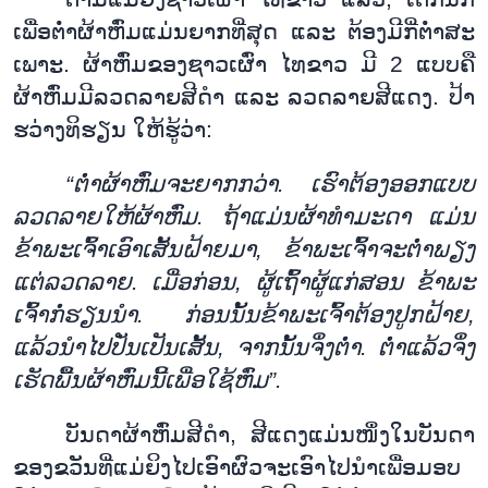
ເພື່ອ
ຕ່ຳ
ຜ້າ
ຫົ່ມ
ແມ່ນ
ຍາກ
ທີ່
ສຸດ ແລະ ຕ້ອງ
ມີ
ກີ່
ຕ
່ຳ
ສະ
ເພາະ. ຜ້າ
ຫົ່ມ
ຂອງ
ຊາວ​ເຜົ່າ ໄທ
ຂາວ ມີ
2
ແບບຄື
ຜ້າ
ຫົ່ມ
ມີ
ລວດ
ລາຍ
ສີ
ດຳ ແລະ ລ
ວດ
ລາຍ
ສີ
ແດງ. ປ້າ
ຮ
ວ່າງ
ທິ
ຮຽນ ໃຫ້
ຮູ້
ວ່າ:
“
ຕ່ຳ
ຜ້າ
ຫົ່ມ
ຈະ
ຍາກກວ່າ. ເຮົາ
ຕ້ອງ
ອອກແບບ
ລວດ
ລາຍ
ໃຫ້
ຜ້າ
ຫົ່ມ. ຖ
້າ
ແມ່ນ
ຜ້າ
ທຳ
ມະ
ດາ ແມ່ນ
ຂ້າ
ພະ
ເຈົ້າ
ເອົາ
ເສັ້ນ
ຝ້າຍ
ມາ
,
ຂ້າ
ພ
ະ
ເຈົ້າຈະຕ່ຳ
ພຽງ
ແຕ່
ລວດ
ລາຍ. ເມື່ອ
ກ່ອນ
,
ຜູ້
ເຖົ້າ
ຜູ້
ແກ່
ສອນ ຂ້າ
ພະ
ເຈົ້າ
ກໍ່
ຮຽນ
ນຳ
. ກ່ອນນັ້ນ
ຂ້າ
ພະ
ເຈົ້າ
ຕ້ອງ
ປູກ
ຝ້າຍ,
ແລ້ວນຳໄປ
ປັ່ນ
ເປັນ
ເສັ້ນ
​,
ຈາກນັ້ນ
ຈຶ່ງ
ຕ່ຳ. ຕ່ຳ
ແລ້ວ
ຈຶ່ງ
ເຮັດ
ພື້ນ
ຜ້າ
ຫົ່ມ
ນີ້
ເພື່ອ
ໃຊ້ຫົ່ມ”.
ບັນ
ດາ
ຜ້າ
ຫົ່ມ
ສີ
ດຳ
,
ສີ
ແດງ
ແມ່ນ
ໜຶ່ງ
ໃນ
ບັນ
ດາ
ຂອງ
ຂວ
ັນ
ທີ່
ແມ່
ຍິງໄປເອົາຜົວຈະເອົາ
ໄປ
ນຳ
ເພື່ອມອບ