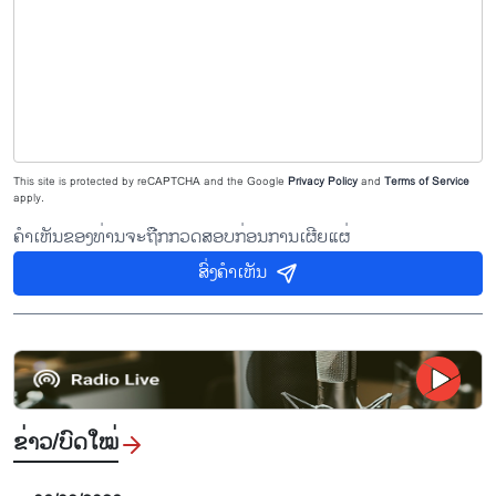
This site is protected by reCAPTCHA and the Google
Privacy Policy
and
Terms of Service
apply.
ຄຳເຫັນຂອງທ່ານຈະຖືກກວດສອບກ່ອນການເຜີຍແຜ່
ສົ່ງຄຳເຫັນ
ຂ່າວ/ບົດ​ໃໝ່