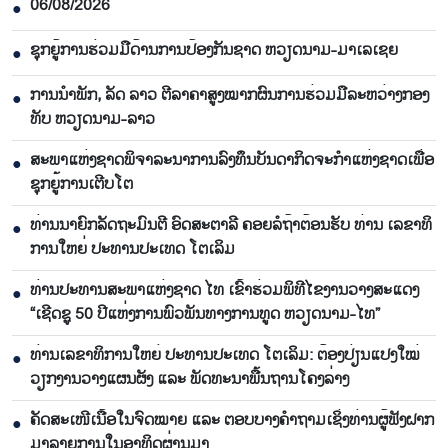
06/08/2026
●
ຊຸກ​ຍູ້​ການ​ຮ່ວມ​ມື​ດ້ານ​ການ​ປ້ອງ​ກັນ​ຊາດ ຫວຽດ​ນາມ-ມາ​ເລ​ເຊຍ
●
ການ​ນຳ​ພັກ, ລັດ ລາວ ຕີ​ລາ​ຄາ​ສູງ​ໝາກ​ຜົນ​ການ​ຮ່ວມ​ມື​ລະ​ຫວ່າງກອງ​
●
ທັບ ຫວຽດ​ນາມ-ລາວ
ສະ​ພາ​ແຫ່ງ​ຊາດ​ພິ​ຈາ​ລະ​ນາ​​ການລົງ​ທຶນ​ບັນ​ດາ​ກິດ​ຈະ​ກຳ​ແຫ່ງ​ຊາດ​ເພື່ອ​
●
ຊຸກ​ຍູ້​ການ​ເຕີບ​ໂຕ
ທ່ານ​ນາ​ຍົກ​ລັດ​ຖະ​ມົນ​ຕີ ອົດ​ສະ​ຕາ​ລີ ​ຄອຍລໍ​ຖ້າ​ຕ້ອນ​ຮັບ ທ່ານ ເລ​ຂາ​ທິ​
●
ການ​ໃຫຍ່ ປະ​ທານ​ປະ​ເທດ ໂຕ​ເລິມ
ທ່ານ​ປະ​ທານ​ສະ​ພາ​ແຫ່ງ​ຊາດ ໄທ ເຂົ້າ​ຮ່ວມ​ພິ​ທີ​ໄຂ​ງານ​ວາງ​ສະ​ແດງ
●
“ເຊີດ​ຊູ 50 ປີ​ແຫ່ງ​ການ​ພົວ​ພັນ​ທາງ​ການ​ທູດ ຫວຽດ​ນາມ-ໄທ”
ທ່ານເລ​ຂາ​ທິ​ການ​ໃຫຍ່ ປະ​ທານ​ປະ​ເທດ ໂຕ​ເລິມ: ຕ້ອງ​ປ່ຽນ​ແປງ​ໃໝ່​
●
ວຽກ​ງານ​ວາງ​ແຜນ​ຜັງ ແລະ ​ພັດ​ທະ​ນາ​ພື້ນ​ຖານ​ໂຄງ​ລ່າງ
ຄັດສະເໜີເນື້ອໃນຈົດໝາຍ ແລະ ຕອບບາງຄຳຖາມເຊິ່ງທ່ານຜູ້ຟັງຝາກ
●
ມາລາຍການໃນອາທິດຜ່ານມາ