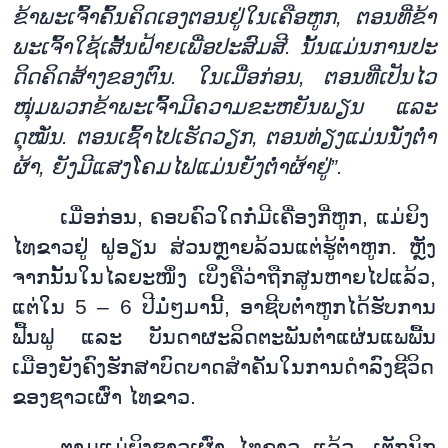
ຂ
້າ
ພະ
ເຈົ້າ
ຄົ້ນ
ຄິດເອງຕອນຢູ່ໃນເຄືອຫູກ
​,
ຕອນ
ທີ່
ຂ້າ
ພະ
ເຈົ້າ
ໃຊ້
ເສັ້ນ
ຝ້າຍ
ເພື່ອ
ປະ
ສົມ
ສີ. ນັ້ນ
ແມ່ນ
ການ
ປະ
ດິ
ດ
ຄ
ິດ
ສ້າງ
ຂອງ
ຕົນ. ໃນ
ເມື່ອ
ກ່ອນ
, ​
ຕອນ
ທີ່
ເປັນ
ໄວ
ໜຸ່ມ
ພວກ
ຂ້າ
ພະ
ເຈົ້າ
ມີ
ຄວາມ
ຂະ
ຫຍັນ
ພຽນ ແລະ
ດຸໝັ່ນ
. ຕອນ
ເຊົ້າ
ໄປ
ເຮັດ
ວຽກ
,
ຕອນ
ທ່ຽງ
ແມ່ນ
ນັ່ງ
ຕ່ຳ
ຜ້າ
,
ຍັງ
ມີ
ແສງ
ໂຄມ
ໄຟ
ແມ່ນ
ຍັງ
ຕ່ຳຜ້າ
ຢູ່”.
ເມື່ອ
ກ່ອນ
,
ຄອບ
ຄົວ
ໃດ
ກໍ່
ມີ
ເຄື່ອງ
ກີ່
ຫູກ
,
ແມ່
ຍິງ
ໄທ
ຂາວ
ຢູ່ ຝູ
ອຽນ ສ່ວນ
ຫຼາຍ
ລ້ວນ
ແຕ່
ຮູ້
ຕ
່ຳ
ຫູກ. ຫຼັງ
ຈາກນັ້ນ
ໃນ
ໄລ
ຍະ
ໜຶ່ງ ເບິ່ງ
ຄື
ວ່າ
ຖືກ
ສູນຫາຍ
ໄປ
ແລ້ວ
,
ແຕ່
ໃນ
5
–
6
ປີມໍ່ໆ
ມານີ້
,
ອາ
ຊີບ
ຕ່ຳ
ຫູກ
ໄດ້
ຮັບ
ການ
ຟື້ນ
ຟູ ແລະ ບັນ
ດາ
ຜະ
ລິດ
ຕະ
ພັນ
ຕ່ຳ
ແຜ່ນ
ແພ
ພື້ນ
ເມືອງ
ຍັງຄົງ
ຮັກ
ສາ
ບົດ
ບາດ
ສຳ
ຄັນ
ໃນ
ການ
ດຳ
ລົງ
ຊີ
ວິດ
ຂອງ
ຊາວ
ເຜົ່າ ໄທ
ຂາວ.
ຕາມ
ແມ່
ຍິງ
ຊາວ
ເຜົ່າ ໄທ
ຂາວ ແລ້ວ
,
ເຕັກ
ນິກ