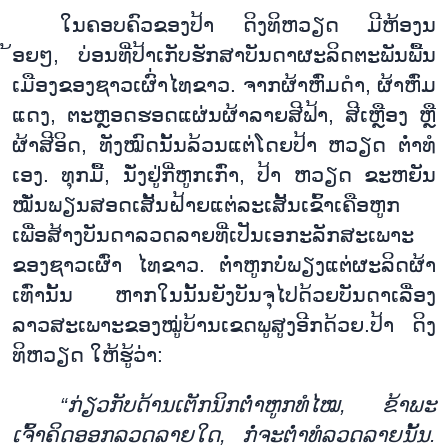
ໃນ
ຄອບ
ຄົວ
ຂອງ
ປ້າ ດິງ
ທິ
ຫວຽດ ມີ
ຫ້ອງນ
້ອຍໆ
,
ບ່ອນ
ທີ່
ປ້າ
ເກັບ
ຮັກ
ສາ
ບັນ
ດາ
ຜະ
ລິດ
ຕະ
ພັນ
ພື້ນ
ເມືອງ
ຂອງ
ຊາວ
ເຜ
ົ່າ
ໄທ
ຂາວ. ຈາກ
ຜ້າ
ຫົ່ມ
ດຳ
, ​
ຜ້າ
ຫົ່ມ
ແດງ
,
ຕະ
ຫຼອດ
ຮອດ
ແຜ່ນ
ຜ້າລາຍ
ສີຟ້າ
,
ສີ
ເຫຼືອງ ຫຼື
ຜ້າສີອິດ
,
ທັງ
ໝົດ
ນັ້ນ
ລ້ວນ
ແຕ່
ໂດຍ
ປ້າ ຫວຽດ ຕ່ຳທໍ
ເອງ. ທຸກມື້
, ​
ນັ່ງ
ຢູ່ກີ່
ຫູກເກົ່າ
,
ປ້າ ຫວຽດ ຂະຫຍັນ
ໝັ່ນພຽນ
ສອດ
ເສັ້ນຝ້າຍ
ແຕ່
ລະ
ເສັ້ນ
ເຂົ້າເຄືອ
ຫູກ
ເພື່ອສ້າງ
ບັນ
ດາ
ລວດ
ລາຍ
ທີ່
ເປັນ
ເອ
ກະ
ລັກ
ສະ
ເພາະ
ຂອງ
ຊາວ
ເຜົ່າ
ໄທ
ຂາວ. ຕ່ຳ
ຫູກບໍ່
ພຽງ
ແຕ່
ຜະ
ລິດ
ຜ້າ
ເທົ່າ
ນັ້ນ ຫາກ
ໃນ
ນັ້ນ
ຍັງ
ບັນຈຸໄປດ້ວຍ
ບັນ
ດາ
ເລື່ອງ
ລາວ
ສະ
ເພາະ
ຂອງ
ໝູ່
ບ້ານ
ເຂດ
ພູ
ສູງ
ອີກ
ດ້ວຍ.
ປ້າ ດິງ
ທິ
ຫວຽດ ໃຫ້ຮູ້ວ່າ:
“ກ່ຽວ
ກັບ
ດ້ານ
ເຕັກ
ນິກຕ່ຳ​ຫູກທໍໄໝ
,
ຂ້າ
ພະ
ເຈົ້າ
ຄິດ
ອອກ
ລວດ
ລາຍ
ໃດ
,
ກໍ່
ຈະ
ຕ່ຳ
ທໍ
ລ
ວດ
ລາຍນັ້ນ.