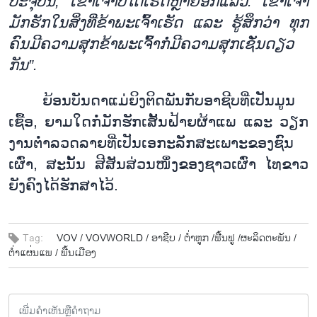
ປະ
ຈຸ
ບັນ
,
ເຂົາ
ເຈົ້າ
ບໍ່
ໄດ້
ເຮັດ
ຫຼາຍ
ອີກແລ້ວ. ​ເຂົາ
ເຈົ້າ
ມັກ
ຮັກໃນ
ສິ່ງ
ທີ່ຂ້າ
ພະ
ເຈົ້າ
ເຮັດ ແລະ ຮູ້
ສຶກວ່າ ທຸກ
ຄົນມີ
ຄວາມ
ສຸກ
ຂ້າ
ພະ
ເຈົ້າ
ກໍ່
ມີ
ຄວາມ
ສຸກ
ເຊັ່ນ
ດຽວ
ກັນ”.
ຍ້ອນ
ບັນ
ດາ
ແມ່
ຍິງ
ຕິດ
ພັນ
ກັບ
ອາ
ຊີບ
ທີ່
ເປັນ
ມູນ
ເຊື້ອ
,
ຍາມ
ໃດ
ກໍ່
ມັກ
ຮັກເສັ້ນຝ້າຍ
ຜ້າແພ ແລະ ວຽກ
ງານ
ຕ່ຳ
ລວດ
ລາຍ
ທີ່
ເປັນ
ເອ
ກະ
ລັກ
ສະ
ເພາະ
ຂອງ
ຊົນ
ເຜົ່າ
,
ສະ
ນັ້ນ ສີ
ສັນ
ສ່ວນ
ໜຶ່ງຂອງ
ຊາວ
ເຜົ່າ
ໄທ
ຂາວ
ຍັງຄົງ
ໄດ້
ຮັກ
ສາ
ໄວ້.
Tag:
VOV /
VOVWORLD /
ອາ​ຊີບ​ /
ຕ່ຳ​ຫູກ​ /
​ຟື້ນ​ຟູ /
​ຜະ​ລິດ​ຕະ​ພັນ​ /
ຕ່ຳ​ແຜ່ນ​ແພ​ /
ພື້ນ​ເມືອງ