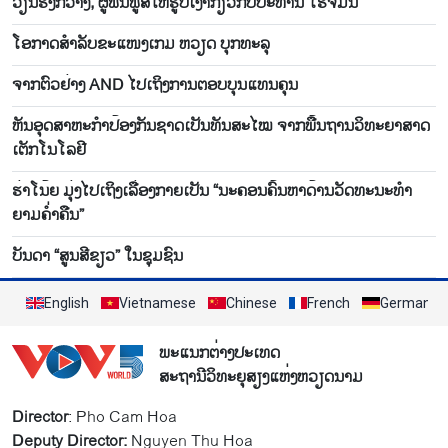
ວຽນຮົ່ງກວາງ, ຜູ້ຟື້ນຟູສີໃຫ້ຮູບເງົາກ່ຽວກັບປະທານ ໂຮ່ຈີມິນ
ໂອ​ກາດສຳລັບ​ຂະ​ແໜງເກມ ຫວຽດ ບຸກ​ທະ​ລຸ
ຈາກຕົວຢ່າງ AND ໄປເຖິງການຕອບບຸນແທນຄຸນ
ຫັນ​ອຸດ​ສາ​ຫະ​ກຳ​ປ້ອງ​ກັນ​ຊາດ​ເປັນ​ທັນ​ສະ​ໄໝ ຈາກ​ພື້ນ​ຖານ​ວິ​ທະ​ຍາ​ສາດ​
ເຕັກ​ໂນ​ໂລ​ຢີ
ຮ່າໂນ້ຍ ມຸ່ງໄປເຖິງເລື່ອງກາຍເປັນ “ນະຄອນຄົ້ນຫາດ້ານວັດທະນະທຳ
ຍາມຄ່ຳຄືນ”
ບັນດາ “ສູນສີຂຽວ” ໃນຊຸມຊົນ
English
Vietnamese
Chinese
French
German
ພະແນກຕ່າງປະເທດ
ສະຖານີວິທະຍຸສຽງແຫ່ງຫວຽດນາມ
Director
: Pho Cam Hoa
Deputy Director:
Nguyen Thu Hoa