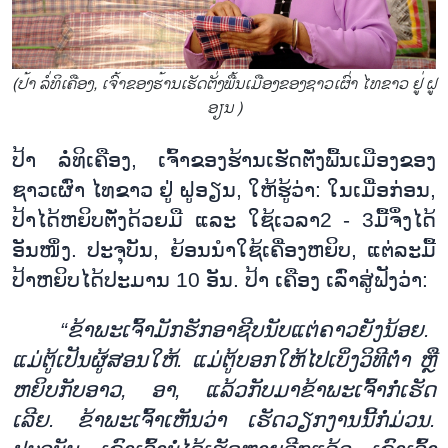
(ປ້າ ລໍ່​ທິ​ເຄືອງ, ເຈົ້າ​ຂ​ອງ​ຮ້ານ​ເຮັດຕັ່ງ​ພື້ນ​ເມືອງ​ຂອງ​ຊາວ​ເຜົ່າ ໄທ​ຂາວ ຢູ່ ຝູ
ອຽນ )
ປ້າ ລໍ່
ທິ
ເຄືອງ
,
ເຈົ້າ
ຂ
ອງ
ຮ້ານ
ເຮັດຕັ່ງ
ພື້ນ
ເມືອງ
ຂອງ
ຊາວ
ເຜົ່າ ໄທ
ຂາວ ຢູ່ ຝູອຽນ
,
ໃຫ້
ຮູ
ວ່າ: ໃນ
ເມື່ອ
ກ່ອນ
,
ປ້າ
ໄດ້
ຫຍິບຕັ່ງ
ດ້ວຍມື ແລະ ໃຊ້
ເວ
ລາ2 - 3ມື້
ຈຶ່ງ
ໄດ້
ອັນ
ໜຶ່ງ. ປະ
ຈຸ
ບັນ
,
ຍ້ອນ
ນຳ
ໃຊ້
ເຄື່ອງ
ຫຍິບ
,
ແຕ່
ລະ
ມື້
ປ້າ
ຫຍິບໄດ້
ປະ
ມານ
10
ອັນ. ປ້າ ເຄືອງ ເລົ່າ
ສູ່
ຟັງ
ວ່າ:
“ຂ້າ
ພ
ະ
ເຈົ້າ
ມັກ
ຮັກ
ອາ
ຊີບນ
ັບ
ແຕ່
ຄາວ
ຍັງ
ນ້ອຍ.
ແມ່
ຕູ້
ເປັນ
ຜູ້
ສອນ
ໃຫ້. ແມ່
ຕູ້ບອກໃຫ້ໄປ
ເບິ່ງວິທີ
ຕ່ຳ ຫຼື
ຫຍິບກັບ
ອາວ
,
ອາ
,
ແລ້ວ
ກັບ
ມາ
ຂ້າ
ພະ
ເຈົ້າ
ກໍ່
ເຮັດ
ເລີຍ. ຂ້າ
ພະ
ເຈົ້າ
ເຫັນ
ວ່າ ເຮັດວຽກ
ງານນີ້ກໍ່
ມ່ວນ.