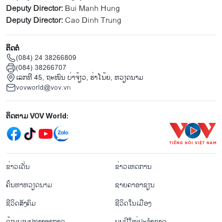
Deputy Director:
Bui Manh Hung
Deputy Director:
Cao Dinh Trung
ຕິດຕໍ່
(084) 24 38266809
(084) 38266707
ເລກທີ 45, ຖະໜົນ ບ່າ​ຈ້ຽວ, ຮ່າ​ໂນ້ຍ, ຫວຽດນາມ
vovworld@vov.vn
Mạng xã hội
ຕິດຕາມ VOV World:
menu footer tiếng Lào
ຂ່າວເດັ່ນ
ຂ່າວເຫດການ
ຄົ້ນຫາຫວຽດນາມ
ຊາຍຄາອາຊຽນ
ຊີ​ວິດ​ສັງ​ຄົມ
ຊີ​ວິດ​ໃນ​ເມືອງ
ດ້ຽນບຽນ​ຝູທາງ​ອາກາດ
ບຸນປີໃໝ່ປະຈຳຊາດ