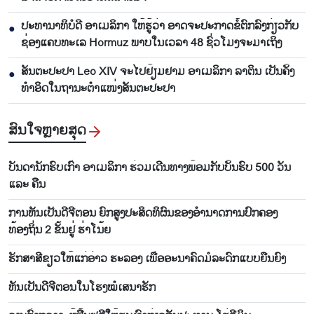
ປະທານາທິບໍດີ ອາເມລິກາ ໃຫ້ຮູ້ວ່າ ອາດຈະປະກາດຂໍ້ຕົກລົງກ່ຽວກັບ
●
ຊ່ອງແຄບທະເລ Hormuz ພາບໃນເວລາ 48 ຊົ່ວໂມງຈະມາເຖິງ
ສັນຕະປະປາ Leo XIV ຈະໄປຢ້ຽມຢາມ ອາເມລິກາ ລາຕິນ ເປັນຄັ້ງ
●
ທຳອິດໃນຖານະຕຳແໜ່ງສັນຕະປະປາ
ສົນ​ໃຈ​ຫຼາຍ​ສຸດ
ບັນດານັກຮົບເກົ່າ ອາເມລິກາ ຮ່ວມເດີນທາງພ້ອມກັບບັ້ນຮົບ 500 ວັນ
ແລະ ຄືນ
ການຫັນເປັນດີຈີຕອນ ຍົກສູງປະສິດທິຜົນຂອງອຳນາດການປົກຄອງ
ທ້ອງຖິ່ນ 2 ຂັ້ນຢູ່ ຮ່າໂນ້ຍ
ຮັກສາສີຂຽວໃຫ້ແກ່ອ່າວ ຮະລອງ ເພື່ອອະນາຄົດມໍລະດົກແບບຍືນຍົງ
ຫັນ​ເປັນ​ດີ​ຈີ​ຕອນ​ໃນ​ໂຮງ​ໝໍ​ເສ​ນາ​ຮັກ