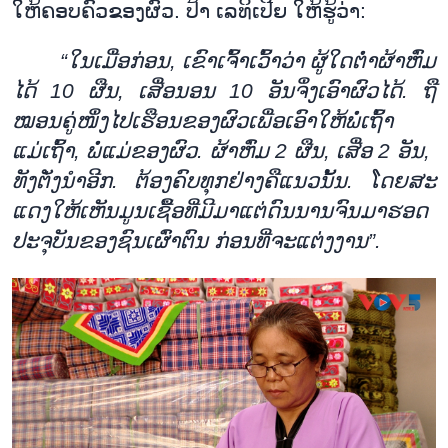
ໃຫ້
ຄອບ
ຄົວ
ຂອງ
ຜົວ. ປ້າ ເລ
ທິ
ເປີຍ ໃຫ້
ຮູ້
ວ່າ:
“ໃນ
ເມື່ອ
ກ່ອນ
,
ເຂົາ
ເຈົ້າ
ເວົ້າ
ວ່າ ຜູ້
ໃດ
ຕ່ຳ
ຜ້າ
ຫົ່ມ
ໄດ້
10
ຜືນ
,
ເສື່ອນອນ
10
ອັນ
ຈຶ່ງ
ເອົາ
ຜົວ
ໄດ້. ຖື
ໝອນຄູ່ໜຶ່ງໄປ
ເຮືອນ
ຂອງ
ຜົວ
ເພື່ອເອົາໃຫ້
ພໍ່
ເຖົ້າ
ແມ່ເຖົ້າ
,
ພໍ່
ແມ່
ຂອງ
ຜົວ. ຜ້າ
ຫົ່ມ 2 ຜືນ, ເສື່ອ 2 ອັນ
, ​
ທັງ
ຕັ່ງ
ນຳ
ອີກ. ຕ້ອງ
ຄົບ
ທຸກ
ຢ່າງ
ຄື
ແນວນັ້ນ. ໂດຍສະ
ແດງ
ໃຫ້
ເຫັນ
ມູນ
ເຊື້ອທີ່ມີ
ມາ
ແຕ່
ດົນ
ນານ
ຈົນ
ມາ
ຮອດ
ປະ
ຈຸ
ບັນ
ຂອງ
ຊົນ
ເຜົ່າ
ຕົນ ກ່ອນ
ທີ່
ຈະ
ແຕ່ງ
ງານ”.