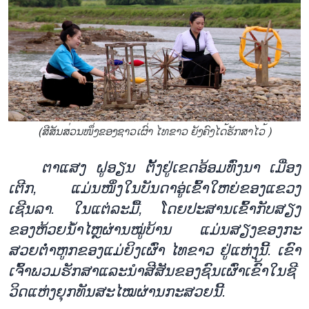
(ສີ​ສັນ​​ສ່ວນ​​ໜຶ່ງຂອງ​ຊາວ​ເຜົ່າ​ ໄທ​ຂາວ ຍັງຄົງ​ໄດ້​ຮັກ​ສາ​ໄວ້ )
ຕາ
ແສງ ຝູ
ອຽນ ຕັ້ງ
ຢູ່ເຂດ
ອ້ອມທົ່ງ
ນາ ເມື່ອງ
ເຕີກ
,
ແມ່ນ
ໜຶ່ງ
ໃນ
ບັນ
ດາ
ອູ
ເຂົ້າ
ໃຫຍ່
ຂອງ
ແຂວງ
ເຊີນ
ລາ. ໃນແຕ່ລະມື້
,
ໂດ
ຍ
ປະ
ສານເຂົ້າ
ກັບ
ສ
ຽງ
ຂອງ
ຫ້ວຍນ້ຳ
ໄຫຼ
ຜ່ານ
ໝູ່
ບ້ານ ແມ່ນ
ສຽງ
ຂອງ
ກະ
ສວຍຕ່ຳ
ຫູກ
ຂອງ
ແມ່
ຍິງເຜົ່າ ໄທ
ຂາວ ຢູ່
ແຫ່ງນີ້. ​ເຂົາ
ເຈົ້າ
ພວມ
ຮັກ
ສາ
ແລະ
ນຳ
ສີ
ສັນ
ຂອງ
ຊົນ
ເຜົ່າ
ເຂ
ົ້າ
ໃນ
ຊີ
ວິດແຫ່ງ
ຍຸກ
ທັນ
ສະ
ໄໝ
ຜ່ານ
ກະ
ສ
ວຍນີ້.