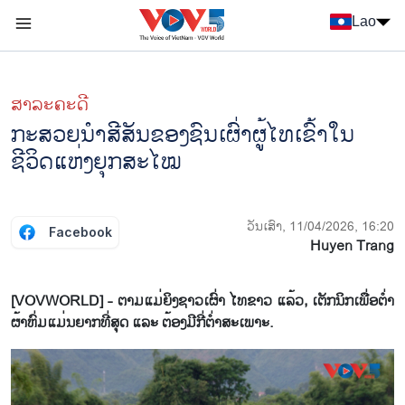
Nhảy đến nội dung
Lao
Menu trang chủ tiếng Lào
menu phụ tiếng Lào
ສາລະຄະດີ
ກະສວຍນຳສີສັນຂອງຊົນເຜົ່າຜູ້ໄທເຂົ້າໃນ
ຊີວິດແຫ່ງຍຸກສະໄໝ
ວັນເສົາ, 11/04/2026, 16:20
Facebook
Huyen Trang
[VOVWORLD] - ຕາມແມ່ຍິງຊາວເຜົ່າ ໄທຂາວ ແລ້ວ, ເຕັກນິກເພື່ອຕ່ຳ
ຜ້າຫົ່ມແມ່ນຍາກທີ່ສຸດ ແລະ ຕ້ອງມີກີ່ຕ່ຳສະເພາະ.