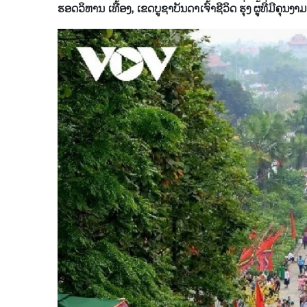
ຮອດວິຫານ ເທື້ອງ, ເຂດບູຊາບັນດາເຈົ້າຊີວິດ ຮຸ່ງ ຜູ້ທີ່ມີ