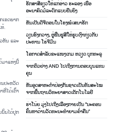
ຮັກສາສີຂຽວໃຫ້ແກ່ອ່າວ ຮະລອງ ເພື່ອ
ອະນາຄົດມໍລະດົກແບບຍືນຍົງ
າກ​ເຂດ​ພາກ​
ຫັນ​ເປັນ​ດີ​ຈີ​ຕອນ​ໃນ​ໂຮງ​ໝໍ​ເສ​ນາ​ຮັກ
ແທ້.
ວຽນຮົ່ງກວາງ, ຜູ້ຟື້ນຟູສີໃຫ້ຮູບເງົາກ່ຽວກັບ
າວ​ຫັນ​ ແລະ
ປະທານ ໂຮ່ຈີມິນ
ໂອ​ກາດສຳລັບ​ຂະ​ແໜງເກມ ຫວຽດ ບຸກ​ທະ​ລຸ
​ມາ​ແຫ່ງນີ້​
ຈາກຕົວຢ່າງ AND ໄປເຖິງການຕອບບຸນແທນ
ຄຸນ
ຖານ​ປະ​ຫວັດ​
ຫັນ​ອຸດ​ສາ​ຫະ​ກຳ​ປ້ອງ​ກັນ​ຊາດ​ເປັນ​ທັນ​ສະ​ໄໝ
່​ໄດ້​ເຕົ້າ​
ຈາກ​ພື້ນ​ຖານ​ວິ​ທະ​ຍາ​ສາດ​ເຕັກ​ໂນ​ໂລ​ຢີ
ຮ່າໂນ້ຍ ມຸ່ງໄປເຖິງເລື່ອງກາຍເປັນ “ນະຄອນ
ຄົ້ນຫາດ້ານວັດທະນະທຳຍາມຄ່ຳຄືນ”
້ນ​ໄດ້​ປຸກ​