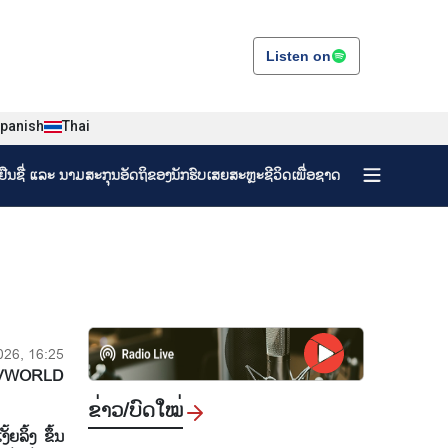
Listen on
panish
Thai
ງຢືນຊື່ ແລະ ນາມສະກຸນອັດຖິຂອງນັກຮົບເສຍສະຫຼະຊີວິດເພື່ອຊາດ
2026, 16:25
VWORLD
ຂ່າວ/ບົດ​ໃໝ່
ລິ້ງ ຂຶ້ນ