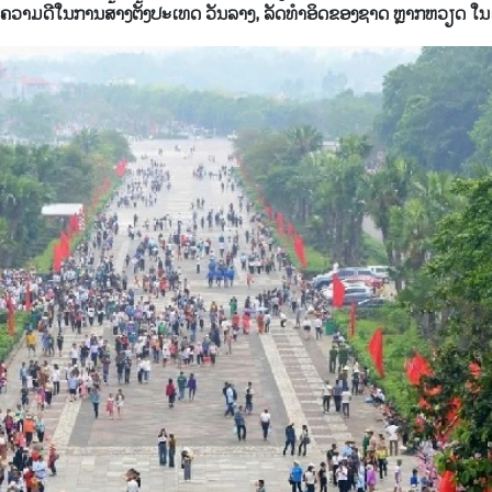
ຄຸນງາມຄວາມດີໃນການສ້າງຕັ້ງປະເທດ ວັນລາງ, ລັດທຳອິດຂອງຊາດ ຫຼາກຫວຽດ ໃນເ