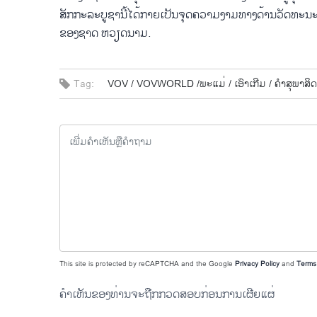
ສັກ​ກະ​ລະ​ບູ​ຊານີ້​ໄດ້​ກາຍ​ເປັນ​ຈຸດ​ຄວາມ​ງາມ​ທາງ​ດ້ານ​ວັດ​ທະ​ນ
ຂອງ​ຊາດ ຫວຽດ​ນາມ.
Tag:
VOV /
VOVWORLD /
​ພະ​ແມ່ /
ເອົາ​ເກີມ /
ຄຳສຸພາສິດ
This site is protected by reCAPTCHA and the Google
Privacy Policy
and
Terms 
ຄຳເຫັນຂອງທ່ານຈະຖືກກວດສອບກ່ອນການເຜີຍແຜ່