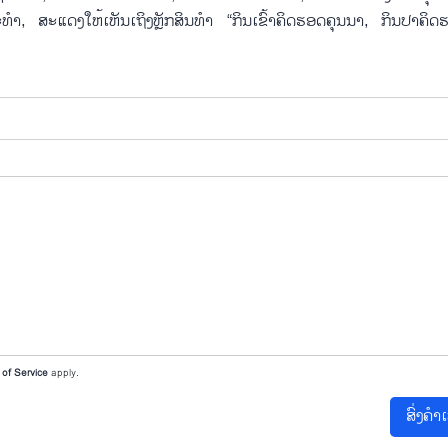
ະ​ທຳ, ສະ​ແດງ​ໃຫ້​ເຫັນເຖິງຫຼັກ​ສິນ​ທຳ “ກິນ​ເຂົ້າ​ຄິດ​ຮອດ​ຄຸ​ນ​ນາ, ກິນ​ປາ​ຄິດ​ຮ
of Service
apply.
ສົ່ງຄຳ