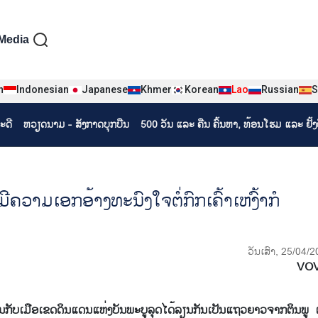
iện tiếng Lào
Media
n
Indonesian
Japanese
Khmer
Korean
Lao
Russian
S
ະດີ
ຫວຽດ​ນາມ - ສັງ​ກາດ​ບຸກ​ບືນ
500 ວັນ ແລະ ຄືນ ຄົ້ນຫາ, ທ້ອນໂຮມ ແລະ ຢັ້
ີຄວາມເອກອ້າງທະນົງໃຈຕໍ່ກົກເຄົ້າເຫງົ້າກໍ
ວັນເສົາ, 25/04/
VO
ກັບເມືອເຂດດິນແດນແຫ່ງບັນພະບູລຸດໄດ້ລຽນກັນເປັນແຖວຍາວຈາກຕິນພູ ເງັ້ຍ