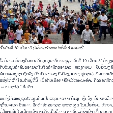
ຂຶ້ນ​ໃນວັນ​ທີ 10 ເດືອນ 3 (ໄລ່​ຕາມ​ຈັນ​ທະ​ປະ​ຕິ​ທິນ​) ແຕ່​ລະ​ປີ
່​ຕາມ ກໍ່​ຕ້ອງ​ຄິດ​ຮອດ​ວັນບຸນ​ບູ​ຊາ​ບັນ​ພະ​ບຸ​ລຸດ ​ວັນ​ທີ 10 ເດືອນ 3” ບໍ່​ພ​ຽງ​
ກ່ຽວ​ກັບ​ວັນ​ບຸນ​ສຳ​ຄັນ​ຂອງ​ຊາດ​ໃນ​ຈິດ​ສຳ​ນຶກ​ຂອງ​ຊາວ ຫວຽດ​ນາມ ນັບ​ລ້ານໆ​ຄົ
ັກ​ກະ​ລະ​ບູ​ຊາ ເງັ້ຍ​ລິ້ງ (ຂຶ້ນ​ກັບ​ຕາ​ແສງ ຮີ​ເກືອງ, ແຂວງ ຝູ​ເຖາະ), ພັດ​ກາຍ​ເປັນ
ໄດ້​ເຕົ້າ​ໂຮມ​ກັນ​ຢູ່​ທີ່ນີ້ ເພື່ອ​ກັບ​ເມືອຫາ​ສີ​ສັນວັດທະນະທຳ, ຄິດ​ຮອດ​ກົກ​ເຄົ້າ
່​ແມ່​ປະ​ຊາ​ຊົນ” ຕື່ມອີກ.
​ແດນ​ແຫ່ງ​ບັນ​ພະ​ບູ​ລຸດ​ໄດ້​ລຽນກັນເປັນ​ແຖວ​ຍາວ​ຈາກ​ຕິນ​ພູ ເງັ້ຍ​ລິ້ງ ຂຶ້ນຮອດ​ວິ
ນ​ສ້າງ​ຕັ້ງປະ​ເທດ ວັນ​ລາງ, ລັດ​ທຳ​ອິດ​ຂອງ​ຊາດ ຫຼາກ​ຫວຽດ ໃນ​ເມື່ອ​ກ່ອນ. ເຖິງວ່າ, ມື
​ມີ​ຫຼາຍ​ຄົນ​ໄດ້​ເລືອກ​ເອົາ​ການ​ກັບເມືອ​ວິ​ຫານ ຮຸ່ງ ນັບ​ແຕ່​ຮຸ່ງ​ເຊົ້າ ເພື່ອ​ຕອບ​ບຸ