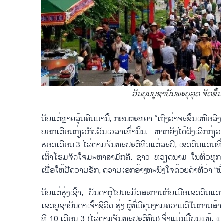
​ວັນບຸນ​ບູ​ຊາ​ບັນ​ພະ​ບຸ​ລຸດ ​ຈັດ​
ນັບແຕ່​ຫຼາຍ​ລຸ້ນ​ຄົນມານີ້, ​ກອນຜະຫຍາ “ເຖິງວ່າຈະຂຶ້ນເໜືອລົງໃຕ້​ກໍ
ບອກເຕືອນ​ກ່ຽວ​ກັບ​ວັນ​ເວ​ລາ​ເທົ່າ​ນັ້ນ, ຫາກ​ຍັງ​ໄດ້​ຝັງ​ເລິກ
ຮອດ​ເດືອນ 3 ໄລ່​ຕາມ​ຈັນ​ທະ​ປະ​ຕິ​ທິນ​ແຕ່​ລະ​ປີ, ເຂດ​ດິນ​ແດນ​ທີ່​ສ
ເຕົ້າ​ໂຮມ​​ຈິດ​ໃຈ​ມະ​ຫາ​ສາ​ມັກ​ຄີ. ຊາວ ຫວຽດ​ນາມ ໃນ​ທົ່ວ​ທຸກ​ແຫ່ງ​
ເພື່ອ​ໃຫ້​ມີ​ຄວາມ​ຮັກ, ຄວາມ​ເອກ​ອ້າງ​ທະ​ນົງ​ໃຈ​ດ້ວຍ​ຄຳ​ທີ່​ວ່າ “ພໍ
ນັບ​ແຕ່​ຮຸ່ງ​ເຊົ້າ, ບັນດາ​ຜູ້​ໄປ​ນະ​ມັດ​ສະ​ການ​ກັບ​ເມືອ​ເຂດ​ດິນ
ເຂດ​ບູ​ຊາ​ບັນ​ດາ​ເຈົ້າ​ຊີ​ວິດ ຮຸ່ງ ຜູ້ທີ່​ມີ​ຄຸນ​ງາມ​ຄວາມ​ດີ​ໃນ​ກາ
ທີ 10 ເດືອນ 3 (ໄລ່​ຕາມ​ຈັນ​ທະ​ປະ​ຕິ​ທິນ) ຈຶ່ງ​ແມ່ນ​ມື້​ບຸນແທ້, ແຕ່