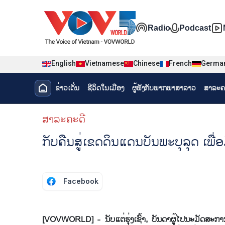
Nhảy đến nội dung
Đa phương t
Radio
Podcast
English
Vietnamese
Chinese
French
Germa
Menu trang chủ tiếng Lào
ຂ່າວເດັ່ນ
ຊີ​ວິດ​ໃນ​ເມືອງ
ຜູ້​ຟັງ​ກັບ​ພາກ​ພາ​ສາ​ລາວ
ສາລະຄ
menu phụ tiếng Lào
ສາລະຄະດີ
ກັບຄືນສູ່ເຂດດິນແດນບັນພະບຸລຸດ ເພື່ອມ
Facebook
[VOVWORLD] - ນັບແຕ່ຮຸ່ງເຊົ້າ, ບັນດາຜູ້ໄປນະມັດສະການ