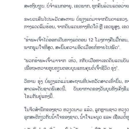
ສະຫງົບງຽບ. ບໍ່​ຈຳ​ແນກ​ອາ​ຍຸ, ເຂດ​ພາກ, ທຸກ​ຄົນ​ລ້ວນ​ແຕ່​ອວ່າຍ​ໜ້າ​ເ
ຂະ​ບວນ​ຄົນ​ໄປ​ນະ​ມັດ​ສະ​ການ ບໍ່​ພ​ຽງ​ແຕ່​ມາ​ຈາກ​ບັນ​ດາ​ແຂວງ, 
ກາງ​ແດດລົມ​ຮ້ອນ​, ຈາກ​ດິນແດນທາງ​ທິດ​ໃຕ້ ຫຼື ເຂດ​ພູ​ສູງ, ເຂດ​ຊາຍ​
“ຂ້າ​ພະ​ເຈົ້າ​ໄດ້​ອອກເດີນທາງແຕ່ຕອນ 12 ໂມງ​ກາງຄືນ​ມື້​ກ່ອນ, 
ພາກພູມໃຈທີ່ສຸດ, ສະ​ນັ້ນ​ຄວາມ​ອິດ​ເມື່ອຍກໍ່​ຫາຍ​ໄປ​ໝົດ”.
“ພວກ​ຂ້າ​ພະ​ເຈົ້າ​ມາ​ຈາກ​ ເຫ້ວ, ກກັບເມືອຫາເຂດ​ດິນ​ແດນ​ບັນ​ພະ​ບູ
ເພື່ອ​ຖະ​ຫວາຍ​ທູບ​ທຽນ​ຕອ​ບ​ບຸນ​ແທນ​ຄຸນ​ຕໍ່​ເຈົ້າ​ຊີ​ວິດ ຮຸ່ງ”.
ວິ​ຫານ ຮຸ່ງ ບໍ່​ພຽງ​ແຕ່​ແມ່ນ​ສະ​ຖານ​ທີ່​ປະ​ຫວັດ​ສາດ​ເທົ່າ​ນັ້ນ, ຫ
ສາດ​ລະ​ດັບ​ຊາດ​ພິ​ເສດນີ້, ບັນ​ຍາ​ກາດ​ຂອງວັນ​ບຸນ​ທັງເຄັ່ງ​ຂຶມດ້ວຍ​ບ
ໂຮມກັນ​ຢູ່​ແຫ່ງນີ້.
ໃນຈິດ​ສຳ​ນຶກ​ຂອງ​ຊາວ ຫວຽດ​ນາມ ແລ້ວ, ລູກຫຼານຊາວ ຫວຽດ​ນາມ ແ
ລຸກ​ສະຕິກ່ຽວ​ກັບ​ນ້ຳ​ໃຈ​ຂອງຊາດ, ນ້ຳ​ໃຈມະນຸດ ແລະ ເຊືີອມຕໍ່່ທຸ​ກ​