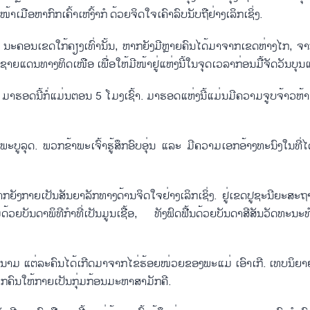
ມືອ​ຫາ​ກົກ​ເຄົ້າ​ເຫງົ້​າ​ກໍ ດ້ວຍຈິດ​ໃຈເຄົາ​ລົບ​ນັບ​ຖື​ຢ່າງ​ເລິກ​ເຊິ່ງ.
ນະ​ຄອນ​ເຂດ​ໃກ້​ຄຽງ​ເທົ່າ​ນັ້ນ, ຫາກ​ຍັງ​ມີ​ຫຼາຍ​ຄົນ​ໄດ້​ມາ​ຈາກ​ເຂດ​ຫ່າງ​ໄກ, ຈ
ແດນ​ທາງ​ທິດ​ເໜືອ ເພື່ອ​ໃຫ້​ມີ​ໜ້າ​ຢູ່​ແຫ່ງນີ້​ໃນ​ຈຸດ​ເວ​ລາ​ກ່ອນມື້​ຈັດ​ວັນ​ບຸນ
ມາ​ຮອດນີ້ກໍ່​ແມ່ນຕອນ 5 ໂມງ​ເຊົ້າ. ມາ​ຮອດ​ແຫ່ງນີ້​ແມ່ນ​ມີ​ຄວາມຈູບ​ຈ້າວ​ຫ້
​ລຸດ. ພວກ​ຂ້າ​ພະ​ເຈົ້າ​ຮູ້​ສຶກ​ອົບອຸ່ນ​ ແລະ ມີ​ຄວາມ​ເອກ​ອ້າງ​ທະ​ນົງ​ໃນ​ທີ່​ໄດ້
າກ​ຍັງ​ກາຍ​ເປັນ​ສັນ​ຍາ​ລັກ​ທາງດ້ານຈິດ​ໃຈ​ຢ່າງ​ເລິກ​ເຊິ່ງ. ຢູ່​ເຂດ​ປູ​ຊະ​ນີ​ຍະ​ສະ​
ັນ​ດາ​ພິ​ທີ​ກຳ​ທີ່​ເປັນ​ມູນ​ເຊື້ອ, ທັງ​ຟົດ​ຟື້ນ​ດ້ວຍ​ບັນ​ດາ​ສີ​ສັນ​ວັດ​ທະ​ນະ​ທຳ​ທີ
ຕ່​ລະ​ຄົນ​ໄດ້​ເກີດມາ​ຈາກ​ໄຂ່​ຮ້ອຍໜ່ວຍ​ຂອງ​ພະ​ແມ່ ເອົາ​ເກີ. ເທບ​ນິ​ຍາຍນັ
ຄົນ​ໃຫ້​ກາຍ​ເປັນ​ກຸ່ມ​ກ້ອນ​ມະ​ຫາ​ສາ​ມັກ​ຄີ.