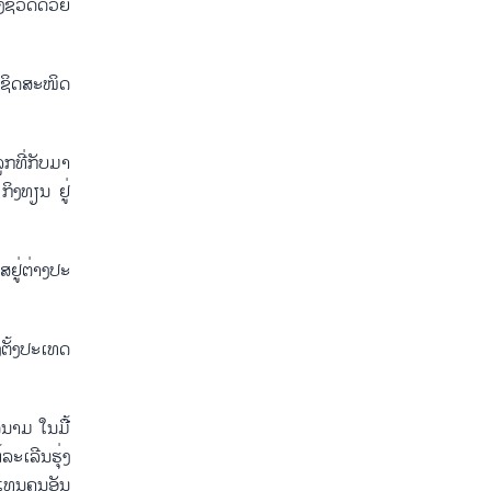
ຊີ​ວິດ​ດ້ວຍ​
້​ຊິດ​ສະ​ໜິດ​
​ທີ່​ກັບ​ມາ​
ກິງ​ທຽນ ຢູ່​
ຢູ່​ຕ່າງ​ປະ​
​ຕັ້ງປະ​ເທດ​
ດ​ນາມ ໃນ​ມື້
​ເລີນ​ຮຸ່ງ​
ແທນ​ຄຸນ​ອັນ​