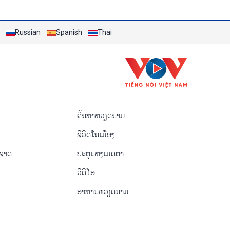
Russian
Spanish
Thai
o
ຄົ້ນຫາຫວຽດນາມ
ຊີ​ວິດ​ໃນ​ເມືອງ
ຳຊາດ
ປະຕູແຫ່ງເມດຕາ
ວີດີໂອ
ອາຫານຫວຽດນາມ