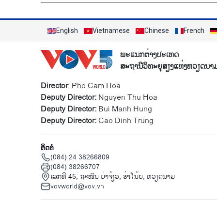
English
Vietnamese
Chinese
French
ພະແນກຕ່າງປະເທດ
ສະຖານີວິທະຍຸສຽງແຫ່ງຫວຽດນາ
Director
: Pho Cam Hoa
Deputy Director:
Nguyen Thu Hoa
Deputy Director:
Bui Manh Hung
Deputy Director:
Cao Dinh Trung
ຕິດຕໍ່
(084) 24 38266809
(084) 38266707
ເລກທີ 45, ຖະໜົນ ບ່າ​ຈ້ຽວ, ຮ່າ​ໂນ້ຍ, ຫວຽດນາມ
vovworld@vov.vn