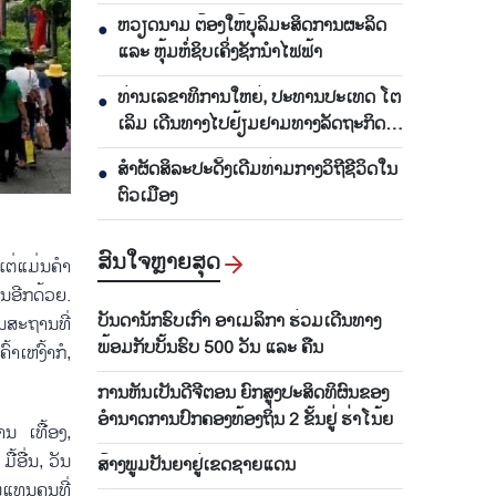
ທິຣຽງ
ຫວຽດນາມ ຕ້ອງໃຫ້ບຸລິມະສິດການຜະລິດ
●
ແລະ ຫຸ້ມຫໍ່ຊິບເຄິ່ງຊັກນຳໄຟຟ້າ
ທ່ານເລຂາທິການໃຫຍ່, ປະທານປະເທດ ໂຕ
●
ເລິມ ເດີນທາງໄປຢ້ຽມຢາມທາງລັດຖະກິດ
ອົດສະຕາລີ ແລະ ນິວຊີແລນ
ສຳຜັດສິລະປະດັ້ງເດີມທ່າມກາງວິຖີຊີວິດໃນ
●
ຕົວເມືອງ
ສົນ​ໃຈ​ຫຼາຍ​ສຸດ
ແຕ່​ແມ່ນ​ຄຳ​
ນ​ອີກ​ດ້ວຍ.
ບັນດານັກຮົບເກົ່າ ອາເມລິກາ ຮ່ວມເດີນທາງ
​ສະ​ຖານ​ທີ່​
ພ້ອມກັບບັ້ນຮົບ 500 ວັນ ແລະ ຄືນ
​ເຫງົ້​າ​ກໍ,
ການຫັນເປັນດີຈີຕອນ ຍົກສູງປະສິດທິຜົນຂອງ
ອຳນາດການປົກຄອງທ້ອງຖິ່ນ 2 ຂັ້ນຢູ່ ຮ່າໂນ້ຍ
​ຫານ ເທື້ອງ,
້​ອື່ນ, ວັນ​
ສ້າງພູມປັນຍາຢູ່ເຂດຊາຍແດນ
ນ​ແທນ​ຄຸນທີ່