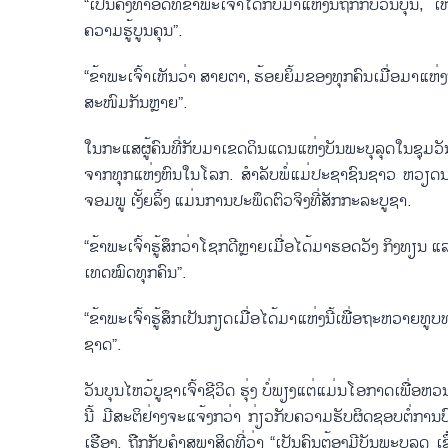
“ເປັນ​ຄັ້ງ​ທຳ​ອິດ​ທີ່ຂ້າ​ພະ​ເຈົ້າ​ໄດ້​ກັບ​ມາ​ແຫ່ງນີ້​ຖືກ​ກັບ​ວັນ​ບ
ຄວາມຮູ້​​ບູນ​ຄຸນ”.
“ຂ້າ​ພ​ະ​ເຈົ້າ​ເຫັນ​ວ່າ ​ສາຍ​ຕາ, ຮ້ອຍ​ຍິ້ມຂອງ​ທຸກ​ຄົນ​ເມື່ອ​ມາ​ແຫ່ງນີ້
ສະ​ໜົມກັນຫຼາຍ”.
ໃນ​ກະ​ແສຜູ້​ຄົນທີ່​ກັບ​ມາ​ເຂດ​ດິນ​ແດນ​ແຫ່ງ​ບັນ​ພະ​ບຸ​ລຸດ​ໃນ​ຊຸມ​ວັນ​
ຈາກ​ທຸກ​ແຫ່ງ​ຫົນໃນ​ໂລກ. ສຳ​ລັບ​ພໍ່​ແມ່​ປະ​ຊາ​ຊົນ​ຊາວ ຫວຽດ​ນາມ 
ຈອມ​ພູ ເງັ້ຍ​ລິ້ງ ແມ່ນ​ການ​ປະ​ພຶດຕົວຈິງ​ທີ່​ສັກ​ກະ​ລະ​ບູ​ຊາ.
“ຂ້າ​ພະ​ເຈົ້າ​ຮູ້ສຶກ​ວ່າ​ໂຊກ​ດີ​ຫຼາຍເມື່ອ​ໄດ້​ມາ​ຮອດ​ວັງ ກິງ​ທຽນ ແລ
ເທດ​ໝົດ​ທຸກ​ຄົນ”.
“ຂ້າ​ພະ​ເຈົ້າຮູ້ສຶກ​ເປັນ​ກຽດ​ເມື່ອ​ໄດ້​ມາ​ແຫ່ງນີ້​ເພື່ອ​ຖະ​ຫວາຍ​ທ
ຊາດ”.
ວັນ​ບຸນ​ໄຫວ້​ບູ​ຊາ​ເຈົ້າ​ຊີ​ວິດ ຮຸ່ງ ບໍ່​ພຽງ​ແຕ່​ແມ່ນ​ໂອ​ກາດ​ເພື
ນີ້ ມີ​ສະ​ຕິ​ຢ່າ​ງ​ຈະ​ແຈ້ງກວ່າ ກ່ຽວ​ກັບ​ຄວາມ​ຮັບ​ຜິດ​ຊອບຕໍ່ການ
ເຮືອງ. ຖືກ​ກັບ​ຄຳສຸພາສິດທີ່ວ່າ “ເປັນ​ຄົນ​ຕ້ອງ​ມີ​ບັນ​ພະ​ບູ​ລຸດ ເຊື