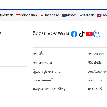
German
Indonesian
Japanese
Khmer
Korean
Lao
Mạng xã hội
ມ
ຕິດຕາມ VOV World:
menu footer tiếng Là
ຂ່າວເດັ່ນ
ຂ່າວເຫດການ
ຊາຍຄາອາຊຽນ
ຊີ​ວິດ​ສັງ​ຄົມ
ດ້ຽນບຽນ​ຝູທາງ​ອາກາດ
ບຸນປີໃໝ່ປະຈ
ພາບສາລະຄະດີ
ວັດທະນະທໍາ
ສະຖານະການ ການເມືອງ
ສາລະຄະດີ