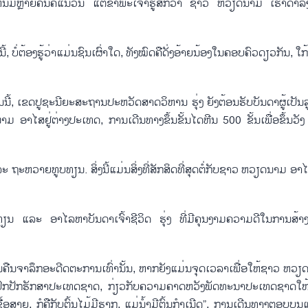
ຸນ, ເຫັນມີ​ຫຼາຍ​ຄົນ​ຄື​ແນວນີ້ ແຕ່​ຂ້າ​ພະ​ເຈົ້າຮູ້ສຶກ​ວ່າ ຊາວ ຫວຽດ​ນາມ ເຮົາ​ດຳ​ລົງ​
, ບໍ່ຕ້ອງ​ຮູ້​ວ່າ​ແມ່ນ​ຊົນ​ເຜົ່​າ​ໃດ, ທັງ​ໝົດ​ຄື​ດັ່ງ​ອ້າຍ​ນ້ອງ​ໃນ​ຄອບ​ຄົວ​ດຽວ​ກັນ, ໃກ
ນີ້, ເຂດ​ປູ​ຊະ​ນີ​ຍະ​ສະ​ຖານ​ປະ​ຫວັດ​ສາດ​ວິ​ຫານ ຮຸ່ງ ຍັງ​ຕ້ອນ​ຮັບ​ບັນ​ດາ​ຜູ້​ເປັນ​ລູກ
ອາ​ໄສ​ຢູ່​ຕ່າງ​ປະ​ເທດ, ການ​ເດີນ​ທາງ​ຂຶ້ນ​ຂັ້ນ​ໄດ​ຫີນ 500 ຂັ້ນ​ເພື່ອ​ຂຶ້ນ​ວັງ 
ະ ຖະ​ຫວາຍ​ທູບ​ທຽນ. ສິ່ງນີ້​ແມ່ນ​​ສິ່ງ​ທີ່ສັກ​ສິດ​ທີ່​ສຸດ​ຕໍ່​ກັບ​ຊາວ ຫວຽດ​ນາມ ອາ​ໄສ​
ູບ​ທຽນ​ ແລະ ອາ​ໄລ​ຫາ​ບັນ​ດາ​ເຈົ້າ​ຊີ​ວິດ ຮຸ່ງ ທີ່​ມີ​ຄຸນ​ງາມ​ຄວາມ​ດີ​ໃນ​ການ​ສ້າງ
່ອຫວນຄືນຈາລຶກ​ອະ​ດີດ​ຕະ​ການ​ເທົ່າ​ນັ້ນ, ຫາກ​ຍັງ​ແມ່ນ​ຈຸດ​ເວ​ລາ​ເພື່ອ​ໃຫ້​ຊາວ ຫວຽ
​ປົກ​ປັກ​ຮັກ​ສາ​ປະ​ເທດ​ຊາດ, ກ່ຽວ​ກັບ​ຄວາມ​ຄາດ​ຫວັງ​ພັດ​ທະ​ນາ​ປະ​ເທດ​ຊາດ​ໃຫ້ລະ
້ອ​ສາຍ, ກໍ​ຄື​ກັບ​ຕົ້ນ​ໄມ້​ມີຮາກ, ​ແມ່ນ້ຳ​ມີ​ຕົ້ນ​ກຳ​ເນີດ”, ການ​ເດີນ​ທາງ​ຕອບ​ບຸນ​