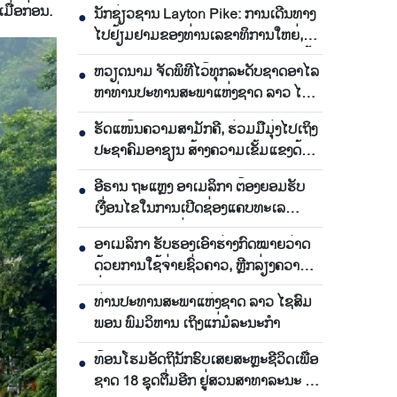
ມື່ອກ່ອນ.
ນັກຊ່ຽວຊານ Layton Pike: ການເດີນທາງ
●
ໄປຢ້ຽມຢາມຂອງທ່ານເລຂາທິການໃຫຍ່,
ປະທານປະເທດ ໂຕເລິມ ຢືນຢັນຄວາມໄວ້
ຫວຽດນາມ ຈັດພິທີໄວ້ທຸກລະດັບຊາດອາໄລ
●
ເນື້ອເຊື່ອໃຈທີ່ນັບມື້ນັບສູງລະຫວ່າງ
ຫາທ່ານປະທານສະພາແຫ່ງຊາດ ລາວ ໄຊ
ຫວຽດນາມ ແລະ ອົດສະຕາລີ
ສົມພອນ ພົມວິຫານ
ຮັດແໜ້ນຄວາມສາມັກຄີ, ຮ່ວມມືມຸ່ງໄປເຖິງ
●
ປະຊາຄົມອາຊຽນ ສ້າງຄວາມເຂັ້ມແຂງດ້ວຍ
ຕົນເອງ
ອີຣານ ຖະແຫຼງ ອາເມລິກາ ຕ້ອງຍອມຮັບ
●
ເງື່ອນໄຂໃນການເປີດຊ່ອງແຄບທະເລ
Hormuz ຄືນໃໝ່
ອາເມລິກາ ຮັບຮອງເອົາຮ່າງກົດໝາຍວ່າດ
●
ດ້ວຍການໃຊ້ຈ່າຍຊົ່ວຄາວ, ຫຼີກລ່ຽງຄວາມ
ສ່ຽງລັດຖະບານຖືກປິດປະຕູ
ທ່ານປະທານສະພາແຫ່ງຊາດ ລາວ ໄຊສົມ
●
ພອນ ພົມວິຫານ ເຖິງແກ່ມໍລະນະກຳ
ທ້ອນໂຮມອັດຖິນັກຮົບເສຍສະຫຼະຊີວິດເພື່ອ
●
ຊາດ 18 ຊຸດຕື່ມອີກ ຢູ່ສວນສາທາລະນະ ເລ