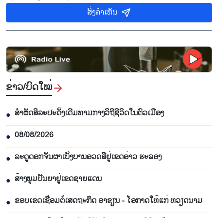
ສົ່ງຄຳເຫັນ
ຂ່າວ/ບົດ​ໃໝ່
ສຳຜັດສິລະປະດັ້ງເດີມທ່າມກາງວິຖີຊີວິດໃນຕົວເມືອງ
●
08/08/2026
●
ລະດູດອກຈັນຜາເບັ່ງບານອວດສີຢູ່ເຂດອ່າວ ຮະລອງ
●
ສ້າງພູມປັນຍາຢູ່ເຂດຊາຍແດນ
●
ຂອບເຂດເຊື່ອມຕໍ່ເສດຖະກິດ ອາຊຽນ - ໂອກາດໃຫ້ແກ່ ຫວຽດນາມ
●