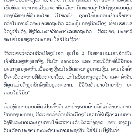
ກັ​ບ​ລະ​ບອບ​ລະ​ບຽບ​ການ, ທີ່​ດິນ, ການ​ວາງ​ແຜນ​ກຳ​ນົດ ແລະ ການ​ລົງ​ທຶນ​
ເພື່ອ​ພັດ​ທະ​ນາ​ກາຍ​ເປັນ​ມະ​ຫາ​ຕົວ​ເມືອງ. ກົດ​ໝາຍ​ມຸ່ງ​ໄປ​ເຖິງ​ຮູບ​ແບບ​ຄຸ້ມ​
ຄອງ​ບໍ​ລິ​ຫານ​ທີ່​ທັນ​ສະ​ໄໝ, ມີ​ໄຫວ​ພິບ, ຊ່ວ​ຍໃຫ້​ນະ​ຄອນ​ເປັນ​ເຈົ້າ​ການ
ກວ່າ​ໃນ​ການ​ພັດ​ທະ​ນາ​ເສດ​ຖະ​ກິດ ແລະ ຄຸ້ມ​ຄອງ​ຕົວ​ເມືອງ. ທ່ານ ຮສ.ປອ
ໂດ​ຝູ​ເຈິ່ນ​ຕິງ, ສັງ​ກັດມະ​ຫາ​ວິ​ທະ​ຍາ​ໄລ​ເສດ​ຖະ​ກິດ - ກົດ​ໝາຍ, ມະ​ຫາ​ວິ​
ທະ​ຍາ​ໄລ​ແຫ່ງ​ຊາດ​ນະ​ຄອນ ໂຮ່​ຈີ​ມິນ ຖື​ວ່າ:
“ກົດ​ໝາຍ​ວ່າ​ດ້ວຍ​ຕົວ​ເມືອງພິເສດ ​​ສຸມ​ໃສ່ 3 ບັນ​ຫາ​ແມ່ນມອບ​ສິດ​ເປັນ​
ເຈົ້າ​ຕົນ​ເອງ​ຢ່າງ​ແທ້​ຈິງ, ກົນ​ໄກ sandbox ແລະ ກອບ​ນິ​ຕິ​ກຳ​ທີ່​ມີ​ລັກ​ສະ​
ນະ​ແກ້ງ​ແຍ້ງ​ສາ​ກົນ​ເພື່ອ​ສ້າງ​ເງື່ອນ​ໄຂ​ພັດ​ທະ​ນາ​ສູນ​ການ​ເງິນ. ສາມ​ເສົາ​ຄ້ຳ​
ນີ້​ຈະ​ເປີດ​ສະ​ຖານ​ທີ່​ພັດ​ທະ​ນາ​ໃໝ່, ແກ້​ໄຂ​ບັນ​ດາ​ຈຸດ​ອຸດ​ຕັນ ແລະ ສຳ​ຄັນ​
ທີ່​ສຸດ​ແມ່ນ​ດຶງ​ດູດ​ນັກ​ລົງ​ທຶນ​ຍຸດ​ທະ​ສາດ, ມີ​ວິ​ໄສ​ທັດ​ຍາວ​ໄກ​ມາຍັງ ​ນະ​
ຄອນໂຮ່​ຈີ​ມິນ”.
ດ້ວຍຫຼັກ​ການມອບ​ສິດ​ເປັນ​ເຈົ້າ​ຕົນ​ເອງ​ຢ່າງ​ຮອບ​ດ້ານ​ໃຫ້​ແກ່​ອຳ​ນາ​ດ​ການ​
ປົກ​ຄອງ​ນະ​ຄອນ, ກົດ​ໝາຍ​ວ່າດ້ວຍຕົວ​ເມືອງ​ພິ​ເສດ​ໄດ້​ຮັບ​ຖື​ວ່າແມ່ນ​ການ​
ລົງ​ທຶນ​ລະ​ບອບ​ລະ​ບຽບ​ການ​ໃຫ້​ແກ່​ການ​ເຕີບ​ໂຕ​ແຫ່ງ​ຊາດ. ທ່ານ​ ຫງວຽນ​
ວັນ​ເດືອກ ປະ​ທານ​ຄະ​ນະ​ກຳ​ມະ​ການ​ປະ​ຊາ​ຊົນ ໂຮ່​ຈີ​ມິນ ຢັ້ງ​ຢືນ​ວ່າ: