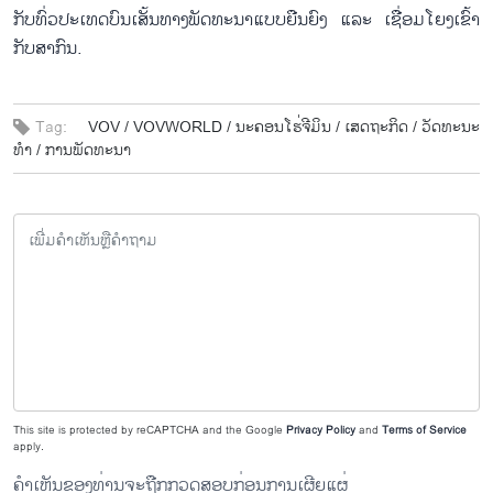
ກັບ​ທົ່ວ​ປະ​ເທດ​ບົນ​ເສັ້​ນ​ທາງ​ພັດ​ທະ​ນາ​ແບບ​ຍືນ​ຍົງ ແລະ ເຊື່ອມ​ໂຍງ​ເຂົ້າ​
ກັບ​ສາ​ກົນ.
Tag:
VOV /
VOVWORLD /
ນະ​ຄອນ​ໂຮ່​ຈີ​ມິນ /
ເສດ​ຖະ​ກິດ /
ວັດ​ທະ​ນະ​
ທຳ /
ການ​ພັດ​ທະ​ນາ
This site is protected by reCAPTCHA and the Google
Privacy Policy
and
Terms of Service
apply.
ຄຳເຫັນຂອງທ່ານຈະຖືກກວດສອບກ່ອນການເຜີຍແຜ່