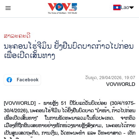
Nhảy đến nội dung
Lao
Menu trang chủ tiếng Lào
menu phụ tiếng Lào
ສາລະຄະດີ
ນະ​ຄອນ​ໂຮ່​ຈີ​ມິນ ຢັ້ງ​ຢືນ​ບົດ​ບາດ​ກ້າວ​ໄປກ່ອນ
ເພື່ອ​ເປີດ​ເສັ້ນ​ທາງ
ວັນພຸດ, 29/04/2026, 19:07
Facebook
VOVWORLD
[VOVWORLD] - ພາຍຫຼັງ 51 ປີ​ນັບ​ແຕ່​ວັນ​ປົດ​ປ່ອຍ (30/4/1975-
30/4/2026), ນະ​ຄອນ​ໂຮ່​ຈີ​ມິນ ໄດ້​ຢັ້ງ​ຢືນ​ບົດ​ບາດ “ນຳ​ໜ້າ, ກ້າວໄປ​ກ່ອນ​
ເພື່ອເປີດ​ເສັ້ນ​ທາງ” ໃນ​ການ​ພັດ​ທະ​ນາ​ລວມ​ໃນ​ທົ່ວ​ປະ​ເທດ. ຈາກ​ຕົວ​
ເມືອງ​ທີ່​ຖືກ​ຜົນ​ເສຍ​ຫາຍ​ຢ່າງ​ໜັກ​ໜ່ວງ​ພາຍ​ຫຼັງ​ສົງ​ຄາມ, ນະ​ຄອນ​ໄດ້​ກາຍ​
ເປັນ​ສູນ​ເສດ​ຖະ​ກິດ, ການ​ເງິນ, ວັ​ດ​ທ​ະ​ນະ​ທຳ ແລະ ວິ​ທະ​ຍາ​ສາດ - ເຕັກ​