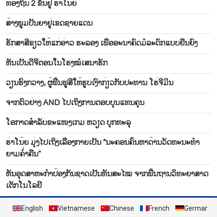
ທ້ອງຖິ່ນ 2 ຂັ້ນຢູ່ ຮ່າໂນ້ຍ
ສ້າງພູມປັນຍາຢູ່ເຂດຊາຍແດນ
ຮັກສາສີຂຽວໃຫ້ແກ່ອ່າວ ຮະລອງ ເພື່ອອະນາຄົດມໍລະດົກແບບຍືນຍົງ
ຫັນ​ເປັນ​ດີ​ຈີ​ຕອນ​ໃນ​ໂຮງ​ໝໍ​ເສ​ນາ​ຮັກ
ວຽນຮົ່ງກວາງ, ຜູ້ຟື້ນຟູສີໃຫ້ຮູບເງົາກ່ຽວກັບປະທານ ໂຮ່ຈີມິນ
ຈາກຕົວຢ່າງ AND ໄປເຖິງການຕອບບຸນແທນຄຸນ
ໂອ​ກາດສຳລັບ​ຂະ​ແໜງເກມ ຫວຽດ ບຸກ​ທະ​ລຸ
ຮ່າໂນ້ຍ ມຸ່ງໄປເຖິງເລື່ອງກາຍເປັນ “ນະຄອນຄົ້ນຫາດ້ານວັດທະນະທຳ
ຍາມຄ່ຳຄືນ”
ຫັນ​ອຸດ​ສາ​ຫະ​ກຳ​ປ້ອງ​ກັນ​ຊາດ​ເປັນ​ທັນ​ສະ​ໄໝ ຈາກ​ພື້ນ​ຖານ​ວິ​ທະ​ຍາ​ສາດ​
ເຕັກ​ໂນ​ໂລ​ຢີ
English
Vietnamese
Chinese
French
German