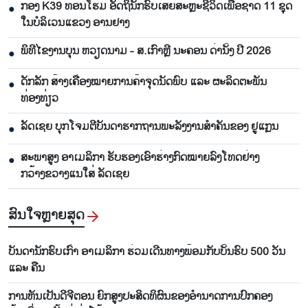
ກອງ K39 ທ້ອນໂຮມ ອັດຖິນັກຮົບເສຍສະຫຼະຊີວິດເພື່ອຊາດ 11 ຊຸດ
●
ໃນບໍລິເວນແຂວງ ອານຢາງ
ພິທີໄຂງານບຸນ ຫວຽດນາມ - ສ.ເກົາຫຼີ ນະຄອນ ດ່ານັ້ງ ປີ 2026
●
ດັກລັກ ສ້າງເຄື່ອງໝາຍການຄ້າຈຸດນັດພົບ ແລະ ຜະລິດຕະພັນ
●
ທ່ອງທ່ຽວ
ລັດເຊຍ ບຸກໂຈມຕີບັນດາຮາກຖານພະລັງງານສຳຄັນຂອງ ຢູແກຼນ
●
ສະພາສູງ ອາເມລິກາ ຮັບຮອງເອົາຮ່າງກົດໝາຍລົງໂທດຢ່າງ
●
ກວ້າງຂວາງແນໃສ່ ລັດເຊຍ
ສົນ​ໃຈ​ຫຼາຍ​ສຸດ
ບັນດານັກຮົບເກົ່າ ອາເມລິກາ ຮ່ວມເດີນທາງພ້ອມກັບບັ້ນຮົບ 500 ວັນ
ແລະ ຄືນ
ການຫັນເປັນດີຈີຕອນ ຍົກສູງປະສິດທິຜົນຂອງອຳນາດການປົກຄອງ