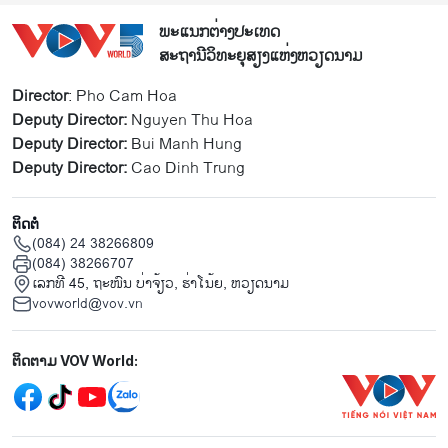
ພະແນກຕ່າງປະເທດ
ສະຖານີວິທະຍຸສຽງແຫ່ງຫວຽດນາມ
Director
: Pho Cam Hoa
Deputy Director:
Nguyen Thu Hoa
Deputy Director:
Bui Manh Hung
Deputy Director:
Cao Dinh Trung
ຕິດຕໍ່
(084) 24 38266809
(084) 38266707
ເລກທີ 45, ຖະໜົນ ບ່າ​ຈ້ຽວ, ຮ່າ​ໂນ້ຍ, ຫວຽດນາມ
vovworld@vov.vn
Mạng xã hội
ຕິດຕາມ VOV World: