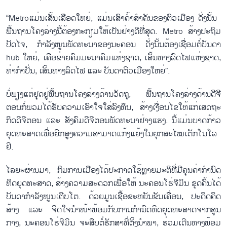
“Metroແມ່ນ​ເສັ້ນ​ເລືອດ​ໃຫຍ່, ແມ່ນ​ເສົາ​ຄ້ຳ​ສຳ​ຄັນ​ຂອງ​ຕົວ​ເມືອງ ​ດັ່ງ​ນັ້ນ ​
ພື້ນ​ຖານ​ໂຄງ​ລ່າງ​ນີ້​ຕ້ອງ​ກະ​ກຽມ​ໃຫ້​ເປັນ​ຢ່າງ​ດີ​ທີ່​ສຸດ. Metro ສ້າງ​ປະ​ຖົມ​
ປັດ​ໄຈ, ກຳ​ລັງ​ໜູນ​ພັດ​ທະ​ນາ​ຂອ​ງ​ນະ​ຄອນ ດັ່ງ​ນັ້ນ​ຕ້ອງ​ເຊື່ອມ​ຕໍ່​ບັນ​ດາ
hub ໃຫຍ່, ເຄືອ​ຂ່າຍ​ຄົມ​ມະ​ນາ​ຄົມ​ແຫ່ງ​ຊາດ, ເສັ້ນ​ທາງ​ລົດ​ໄຟແຫ່ງ​ຊາດ,
ທ່າ​ກຳ​ປັ່ນ, ເສັ້ນ​ທາງ​ລົດ​ໄຟ ​ແລະ ບັນ​ດາ​ຕົວ​ເມືອງ​ໃຫຍ່”.
ບໍ່​ພຽ​ງ​ແຕ່​ຢຸດ​ຢູ່​ພື້ນ​ຖານ​ໂຄງ​ລ່າງ​ດ້ານ​ວັດ​ຖຸ, ພື້ນ​ຖານ​ໂຄງ​ລ່າງ​ດ້ານ​ດີ​ຈີ​
ຕອນ​ກໍ່​ພວມ​ໄດ້​ຮັບ​ຄວາມ​ເອົາ​ໃຈ​ໃສ່​ລົງ​ທຶນ, ສ້າງ​ເງື່ອນ​ໄຂ​ໃຫ້​ແກ່​ເສດ​ຖະ​
ກິດ​ດີ​ຈີ​ຕອນ ແລະ ສັງ​ຄົມ​ດີ​ຈີ​ຕອນພັດ​ທະ​ນາ​ຢ່າງ​ແຮງ. ນີ້​ແມ່ນ​ບາດ​ກ້າວ​
ຍຸດ​ທ​ະ​ສາດ​ເພື່ອ​ຍົກ​ສູງ​ຄວາມ​ສາ​ມາດ​ແກ້ງ​ແຍ້ງ​ໃນ​ຍຸກ​ສະ​ໄໝ​ເຕັກ​ໂນ​ໂລ​
ຢີ.
ໄລ​ຍະ​ຜ່ານ​ມາ, ກົມ​ການ​ເມືອງ​ໄດ້​ປະ​ກາດ​ໃຊ້ຫຼາຍ​ມະ​ຕິ​ທີ່​ມີ​ຄຸນ​ຄ່າ​ກຳ​ນົດ​
ທິດ​ຍຸດ​ທະ​ສາດ, ສ້າງ​ຄວາມ​ສະ​ດວກ​ເພື່ອ​ໃຫ້ ​ນະ​ຄອນ​ໂຮ່​ຈີ​ມິນ ​ຂຸດ​ຄົ້ນ​ໄດ້​
ບັນ​ດາ​ກຳ​ລັງ​ໜູນ​ເຕີບ​ໂຕ. ດ້ວຍ​ມູນ​ເຊື້ອ​ຂ​ະ​ຫຍັນ​ຂັ​ນ​ເຄື່ອນ, ປະ​ດິດ​ຄິດ​
ສ້າງ ແລະ ຈິດ​ໃຈ​ນຳ​ໜ້າ​ພ້ອມ​ກັບ​ການ​ກຳ​ນົດ​ທິດ​ຍຸດ​ທະ​ສາດ​ຈາກ​ສູນ​
ກາງ, ນະ​ຄອນ​ໂຮ່​ຈີ​ມິນ ຈະ​ສືບ​ຕໍ່​ຮັກ​ສາ​ທີ່​ຕັ້ງ​ນຳ​ພາ, ຮ່ວມ​ເດີນ​ທາງ​ພ້ອມ​