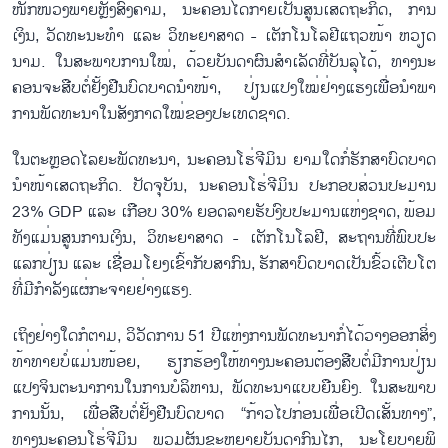
ໜັກ​ໜ່ວງ​ພາຍ​ຫຼັງ​ສົງ​ຄາມ, ນະ​ຄອນ​ໄດ້​ກາຍ​ເປັນ​ສູນ​ເສດ​ຖະ​ກິດ, ການ​
ເງິນ, ວັ​ດ​ທ​ະ​ນະ​ທຳ ແລະ ວິ​ທະ​ຍາ​ສາດ - ເຕັກ​ໂນ​ໂລ​ຢີ​ແຖວ​ໜ້າ ຫວຽດ​
ນາມ. ໃນ​ສະ​ພາບ​ການ​ໃໝ່, ດ້ວຍ​ບັນ​ດາ​ຜົນ​ສຳ​ເລັດ​ທີ່​ບັນ​ລຸ​ໄດ້, ທາງ​ນະ​
ຄອນຈະ​ສືບ​ຕໍ່​ຢັ້ງ​ຢືນ​ບົດ​ບາດ​ນຳໜ້າ, ປ່ຽນ​ແປງ​ໃໝ່​ຢ່າງ​ແຮງ​ເພື່ອ​ນຳ​ພາ​
ການ​ພັດ​ທະ​ນາ​ໃນ​ສັງ​ກາດ​ໃໝ່​ຂອງ​ປະ​ເທດ​ຊາດ.
ໃນຕະຫຼອດ​ໄລ​ຍະ​ພັດ​ທະ​ນາ, ນະ​ຄອນ​ໂຮ່​ຈີ​ມິນ ຍາມ​ໃດ​ກໍ່​ຮັກ​ສາ​ບົດ​ບາດ​
ນຳ​ໜ້າ​ເສດ​ຖະ​ກິດ. ປັດ​ຈຸ​ບັນ, ນະ​ຄອນ​ໂຮ່​ຈີ​ມິນ ປະ​ກອບ​ສ່ວນ​ປະ​ມານ
23% GDP ແລະ ເກືອບ 30% ຍອດ​ລາຍ​ຮັບ​ງົບ​ປະ​ມານ​ແຫ່ງ​ຊາດ, ພ້ອມ​
ທັງ​ແມ່ນ​ສູນ​ການ​ເງິນ, ວິ​ທະ​ຍາ​ສາດ - ເຕັກ​ໂນ​ໂລ​ຢີ, ສະ​ຖານ​ທີ່​ພົບ​ປະ​
ແລກ​ປ່ຽນ ແລະ ເຊື່ອມ​ໂຍງ​ເຂົ້າ​ກັບ​ສາ​ກົນ, ຮັກສາ​ບົດ​ບາດ​ເປັນ​ຂົ້ວ​ເຕີບ​ໂຕ​
ທີ່​ມີ​ກຳ​ລັງ​ແຜ່​ກະ​ຈາຍ​ຢ່າງ​ແຮງ.
ເຖິງ​ຢ່າງ​ໃດ​ກໍ​ຕາມ, ວິ​ວັດ​ການ 51 ປີ​ແຫ່ງ​ການ​ພັດ​ທະ​ນາ​ກໍ່ໄດ້ວາງ​ອອກ​ສິ່ງ​
ທ້າ​ທາຍ​ບໍ່​ແມ່ນ​ໜ້ອຍ, ຮຽກ​ຮ້ອງ​ໃຫ້ທາງ​ນະ​ຄອນ​ຕ້ອງສືບຕໍ່​ມີ​ການ​ປ່ຽນ​
ແປງ​ຈິນ​ຕະ​ນາ​ການ​ໃນ​ການ​ບໍ​ລິ​ຫານ, ພັດ​ທະ​ນາ​ແບບ​ຍືນ​ຍົງ​. ໃນ​ສະ​ພາບ​
ການ​ນັ້ນ​, ເພື່ອ​ສືບ​ຕໍ່​ຢັ້ງ​ຢືນ​ບົດ​ບາດ​ “ກ້າວ​ໄປ​ກ່ອນ​ເພື່ອເປີດເ​ສັ້ນ​ທາງ”,
ທາງ​ນະ​ຄອນ​ໂຮ່​ຈີ​ມິນ ພວມ​ຜັນ​ຂະ​ຫຍາຍ​ບັນ​ດາ​ກົນ​ໄກ, ນະ​ໂຍ​ບາຍ​ພິ​