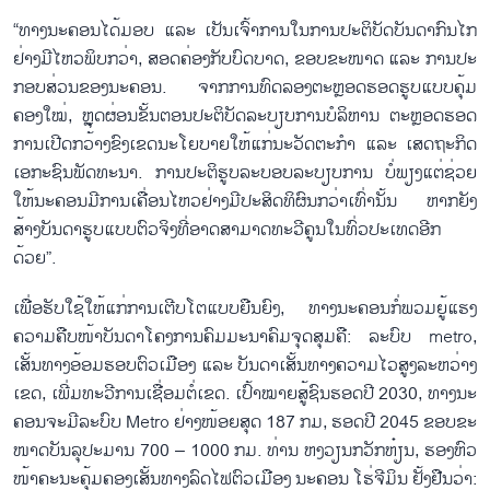
“ທາງ​ນະ​ຄອນ​ໄດ້​ມອບ ແລະ ເປັນ​ເຈົ້າ​ການ​ໃນ​ການ​ປະ​ຕິ​ບັດ​ບັນ​ດາ​ກົນ​ໄກ​
ຢ່າງ​ມີ​ໄຫວ​ພິບກວ່າ, ສອດ​ຄ່ອງ​ກັບ​ບົດ​ບາດ, ຂອບ​ຂະ​ໜາດ ແລະ ການ​ປະ​
ກອບ​ສ່ວນ​ຂອງ​ນະ​ຄອນ. ຈາ​ກ​ການ​ທົດ​ລອງ​ຕະຫຼ​ອດ​ຮອດ​ຮູບ​ແບບ​ຄຸ້ມ​
ຄອງ​ໃໝ່, ຫຼຸດ​ຜ່ອນ​ຂັ້ນ​ຕອນ​ປະ​ຕິ​ບັດ​ລະ​ບຽບ​ການ​ບໍ​ລິ​ຫານ ຕະຫຼອດ​ຮອດ​
ການ​ເປີດກວ້າງ​ຂົງເຂດ​ນະ​ໂຍ​ບາຍ​ໃຫ້​ແກ່​ນະ​ວັດ​ຕະ​ກຳ ແລະ ເສດ​ຖະ​ກິດ​
ເອ​ກະ​ຊົນ​ພັດ​ທະ​ນາ. ການ​ປະ​ຕິ​ຮູບ​ລະ​ບອບ​ລະ​ບຽບ​ການ ບໍ່​ພຽງ​ແຕ່​ຊ່ວຍ
ໃຫ້ນະ​ຄອນ​ມີ​ການ​ເຄື່ອນ​ໄຫວ​ຢ່າງ​ມີ​ປະ​ສິດ​ທິ​ຜົນ​ກວ່າ​ເທົ່າ​ນັ້ນ ຫາກ​ຍັງ​
ສ້າງ​ບັນ​ດາ​ຮູບ​ແບ​ບ​ຕົວ​ຈິງ​ທີ່​ອາດ​ສາ​ມາດ​ທະ​ວີ​ຄູນ​ໃນ​ທົ່ວ​ປະ​ເທດ​ອີກ​
ດ້ວຍ”.
ເພື່ອ​ຮັບ​ໃຊ້​ໃຫ້​ແກ່​ການ​ເຕີບ​ໂຕ​ແບບ​ຍືນ​ຍົງ, ທາງ​ນະ​ຄອນ​ກໍ່​ພວມ​ຍູ້​ແຮງ​
ຄວາມ​ຄືບ​ໜ້າ​ບັນ​ດາ​ໂຄງ​ການ​ຄົມ​ມະ​ນາ​ຄົມ​ຈຸດ​ສຸມ​ຄື: ລະ​ບົບ metro,
ເສັ້ນ​ທາງອ້ອມຮອບຕົວ​ເມືອງ ແລະ ບັນ​ດາ​ເສັ້ນ​ທາງ​ຄວາມ​ໄວ​ສູງ​ລະ​ຫວ່າງ​
ເຂດ, ເພີ່ມ​ທະ​ວີ​ການ​ເຊື່ອມ​ຕໍ່ເຂດ. ເປົ້າ​ໝາຍ​ສູ້​ຊົນ​ຮອດ​ປີ 2030, ທາງ​ນະ​
ຄອນ​ຈະມີ​ລະ​ບົບ Metro ຢ່າງ​ໜ້ອຍ​ສຸດ 187 ກມ, ​ຮອດ​ປີ 2045 ຂອບ​ຂະ​
ໜາດ​ບັນ​ລຸ​ປະ​ມານ 700 – 1000 ກມ. ທ່ານ ຫງວຽນ​ກວັກ​ຫ໋ຽນ, ຮອງ​ຫົວ​
ໜ້າ​ຄະ​ນະ​ຄຸ້ມ​ຄອງ​ເສັ້ນ​ທາງ​ລົດ​ໄຟ​ຕົວ​ເມືອງ ນະ​ຄອນ ໂຮ່​ຈີ​ມິນ ​ຢັ້ງ​ຢືນ​ວ່າ: