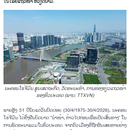
ໂນ​ໂລ​ຢີ​ແຖວ​ໜ້າ ຫວຽດ​ນາມ.
ນະ​ຄອນ​ໂຮ່​ຈີ​ມິນ ສູນເສດ​ຖະ​ກິດ, ວັດ​ທະ​ນະ​ທຳ, ການ​ທ່ອງ​ທ່ຽວ​ແຖວ​ໜ້າ​
ຂອງ​ທົ່ວ​ປະ​ເທດ (ພາບ: TTXVN)
ພາຍຫຼັງ 51 ປີ​ນັບ​ແຕ່​ວັນ​ປົດ​ປ່ອຍ (30/4/1975-30/4/2026), ນະ​ຄອນ​
ໂຮ່​ຈີ​ມິນ ໄດ້​ຢັ້ງ​ຢືນ​ບົດ​ບາດ “ນຳ​ໜ້າ, ກ້າວໄປ​ກ່ອນ​ເພື່ອເປີດ​ເສັ້ນ​ທາງ” ໃນ​
ການ​ພັດ​ທະ​ນາ​ລວມ​ໃນ​ທົ່ວ​ປະ​ເທດ. ຈາກ​ຕົວ​ເມືອງ​ທີ່​ຖືກ​ຜົນ​ເສຍ​ຫາຍ​ຢ່າງ​