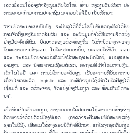
ເສດ​ເພື່ອ​ແນ​ໃສ່​ສ້າງ​ກຳ​ລັງ​ໜູນ​ເຕີບ​ໂຕ​ໃໝ່. ທ່ານ ຫງວຽນ​ວັນ​ເດືອກ ​ປະ​
ທານ​ຄະ​ນະ​ກຳ​ມະ​ການ​ປະ​ຊາ​ຊົນ ນະ​ຄອນໂຮ່​ຈີ​ມິນ ເນັ້ນ​ໜັກ​ວ່າ:
“ການ​ພັດ​ທະ​ນາ​ແບບ​ຍືນ​ຍົງ​ ​ຈະບັນ​ລຸ​ໄດ້ກໍ່ຕໍ່ເມື່ອ​ພື້ນ​ທີ່​ເສ​ດ​ຖະ​ກິດ​ໄດ້​ຮັບ​
ການ​ຈັດ​ຕັ້ງ​ຢ່າງ​ສົມ​ເຫດ​ສົມ​ຜົນ​ ແລະ ລະ​ບົບ​ມູນ​ຄ່າ​ໄດ້​ຮັບ​ການຈັດແບ່ງ
ຢ່າ​ງ​ມີ​ປະ​ສິດ​ທິ​ຜົນ​, ບົດ​ບາດ​ຂອງ​ແຕ່​ລະ​ທ້ອງ​ຖິ່ນ ໄດ້​ກຳ​ນົດ​ຢ່າງ​ຈະ​ແຈ້ງ​
ໃນ​ສະ​ພາ​ບ​ການ​ສັງ​ລວມ. ໃນ​ໂຄງ​ປະ​ກອບ​ນັ້ນ, ນະ​ຄອນ​ໂຮ່​ຈີ​ມິນ ຄວນ
ແລະ ຈະ​ສວມ​ບົດ​ບາດ​ແມ່ນ​ຫົວໜ້ານັກ​ສະ​ຖາ​ປະ​ນິກ​ໃຫຍ່, ແມ່ນ​ສູນ​ປະ​
ສານ​ງານ ແລະ ນຳ​ໜ້າ​ການ​ເຊື່ອມ​ຕໍ່​ເຂດ, ສະ​ຖານ​ທີ່​ເຕົ້າ​ໂຮມ​ການ​ເງິນ,
ເຕັກ​ໂນ​ໂລ​ຢີ ແລະ ການ​ບໍ​ລິ​ການ​ລະ​ດັບ​ສູງ, ເປັນສະ​ຖານ​ທີ່​ບັນ​ດາ​ການ​
ເຄື່ອ​ນ​ໄຫວ​ຜະ​ລິດ, logistic ແລະ ກະ​ສິ​ກຳ​ໝູນ​ໃຊ້​ເຕັກ​ໂນ​ໂລ​ຢີ​ສູງ​ໄດ້​
ເຊື່ອມ​ຕໍ່ ແລະ ແຜ່​ກະ​ຈາຍ, ຈັດແບ່ງ​ຢ່າງ​ກົມ​ກຽວ ແລະ ພ້ອມ​ກັນ​ພັດ​ທະ​
ນາ”.
ເພື່ອ​ຫັນ​ເປັນເປັນລະອຽກ, ທາງ​ນະ​ຄອນ​ໄດ້​ປະ​ກາດ​ໃຊ້​ແຜນ​ການ​ສ້າງ​ຮ່າງ​
ກົດ​ໝ​າຍ​ວ່າ​ດ້ວຍ​ຕົວ​ເມືອ​ງ​ພິ​ເສດ (ຄາດວ່າຈະ​ຍື່ນ​ສະ​ເໜີ​ຕໍ່​ສະ​ພາ​ແຫ່ງ​
ຊາດ​ໃນ​ປີ​ນີ້), ເພື່ອ​ແນ​ໃສ່​ສ້າງຂອບ​ນິ​ຕິ​ກຳທີ່ດີກວ່າ, ແກ້​ໄຂ​ຈຸດ​ອຸດ​ຕັນ​ກ່ຽວ​