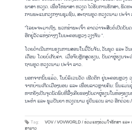
ພາ​ສາ ຫວຽດ. ເພື່ອ​ໃຫ້​ພາ​ສາ ຫວຽດ​ ໄດ້​ຮັບ​ການ​ຮັກ​ສາ, ພັດ​ທະ​ນ
ການ​ພະ​ແນກວຽກ​ງານ​ຊຸມ​ຊົນ, ສະ​ຖານ​ທູດ ຫວຽດ​ນາມ ປະ​ຈຳ ລາວ
“ໄລ​ຍະ​ຈະ​ມາ​ເຖິງ, ພວ​ກ​ຂ້າ​ພະ​ເຈົ້າ ຄາດ​ວ່າ​ຈະ​ສືບ​ຕໍ່​ເປີດ​ບ
ອີກຢູ່​ວັດ​ແຫ່ງ​ຕ່​າງໆ​ໃນ​ນະ​ຄອນຫຼວງ ວຽງ​ຈັນ ”.
ໂດຍດຳ​ເນີນ​ການຮຽນການສອນ​ໃນ​ມື້​ວັນ​ຈັນ, ວັນ​ພຸດ ແລະ ວັນ​ສຸ
ເດືອນ ໂດຍ​ບໍ່​ເກັບ​ຄ່າ. ເມື່ອຈົບ​ຫຼັກ​ສູດ​ຮຽນ, ບັນ​ດາຜູ້ຮຽນ​ຈະ
ຖານ​ທູດ ຫວຽດ​ນາມ ປະ​ຈຳ ລາວ.
ນອກ​ຈາກ​ນັ້ນ​ແລ້ວ, ໃນ​ບໍ​ລິ​ເວນ​ວັດ ເຟີດ​ຕິກ ຢູ່​ນະ​ຄອນຫຼວງ ວຽງ​
ຈາກ​ບ້ານ​ເກີດ​ເມືອງນອນ ແລະ ເພື່ອນ​ລາວຫຼາຍ​ຄົນ: ນັ້ນ​ແມ່ນ​ຕູ້​ປຶ
ຫາກ​ຍັງ​ເປັນ​ຈຸດ​ນັດ​ພົບ​ທີ່ລື້ງ​ເຄີຍ​ຂອງ​ບັນ​ດາຜູ້ຮຽນໃນ​ຫ້ອງ​ຮຽນ​ພາ
ນະ​ທຳ ແລະ ພູມ​ປັນ​ຍາ ຫວຽດ​ນາມ ຢູ່​ດິນ​ແດນ ​ລາວ ​ອີກ​ດ້ວຍ./
Tag:
VOV /
VOVWORLD /
ຮ່ວມ​ແຮງ​ຮ່ວມ​ໃຈ​​ຮັກ​ສາ ແລະ
ສາ​ລາວ