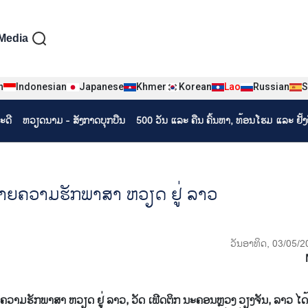
iện tiếng Lào
Media
n
Indonesian
Japanese
Khmer
Korean
Lao
Russian
S
ະດີ
ຫວຽດ​ນາມ - ສັງ​ກາດ​ບຸກ​ບືນ
500 ວັນ ແລະ ຄືນ ຄົ້ນຫາ, ທ້ອນໂຮມ ແລະ ຢັ້
​ຈາຍ​ຄວາມ​ຮັກ​ພາ​ສາ ຫວຽດ ຢູ່ ລາວ
ວັນອາທິດ, 03/05/2
​ຮັກ​ພາ​ສາ ຫວຽດ​ ຢູ່​ ລ​າວ, ວັດ ເຟີດ​ຕິກ ນະ​ຄອນຫຼວງ ວຽງ​ຈັນ, ລາວ ໄດ້​ເ