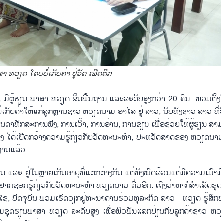
າ ຫວຽດ ໂດຍ​ບໍ່​ເກັບ​ຄ່າ ຢູ່​ວັ​ດ ເຟີດ​ຕິກ
ິກ, ມີ​ຜູ້ຮຽນ ​ພາ​ສາ ຫວຽດ​ ຂັ້ນພື້ນຖານ ແລະລະ​ດັບ​ສູງກວ່າ 20 ຄົນ ​ ພວມ​ຕ​ັ້ງ​ໃ
ໍ່​ເກັບ​ຄ່າໃຫ້​ແກ່ລູກຫຼານ​ຊາວ ຫວຽດ​ນາມ ອາ​ໄສ ຢູ່ ລາວ, ນັບ​ທັງ​ຊາວ​ ລາວ ທີ່​ຮັ
ດາ​ທັກ​ສະ​ການ​ຟັງ, ການ​ເວົ້າ, ການ​ອ່ານ, ການ​ຂຽນ ເພື່ອ​ຊ່ວຍ​ໃຫ້​ຜູ້ຮຽນ ສາ​
ງ ໄດ້​ເປີດກວ້າງຄວາມ​ຮູ້​ກ່ຽວ​ກັບ​ວັດ​ທະ​ນະ​ທຳ, ປະ​ຫວັດ​ສາດ​ຂອງ ຫວຽດ​ນ
້ນຖານແລ້ວ.
ັນ ແລະ ຢູ່​ໃນ​ຫຼາຍ​ເກັນ​ອາ​ຍຸ​ທີ່​ແຕກ​ຕ່າງ​ກັນ ແຕ່​ທັງ​ໝົດ​ລ້ວນ​ແຕ່​ມີ​ຄວາມເມົາ​ມົວ
​ຊອກ​ຮູ້​ກ່ຽວ​ກັບ​ວັດ​ທະ​ນະ​ທຳ ຫວຽດ​ນາມ ຕື່ມ​ອີກ. ເຖິງວ່າຫາ​ກໍ​ສຳ​ເລັດ​ຊຸ
ຊ, ປັດ​ຈຸ​ບັນ ພວມ​ເຮັດ​ວຽກ​ຢູ່​ທະ​ນາ​ຄານ​ຮ່ວມ​ທຸ​ລະ​ກິດ​ ລາວ - ຫວຽດ​ ຮ​ູ້​ສຶກ​ໝັ້
່ວມ​ຊຸດ​ຮຽນ​ພາ​ສາ ຫວຽດ​ ລະ​ດັບ​ສູງ ເພື່ອ​ພົວ​ພັນ​ແລກ​ປ່ຽນ​ກັບ​ລູກ​ຄ້າຊາວ ຫ