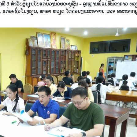
​ທີ 3 ສຳ​ລັບ​ຜູ້ຮຽນ​ນັບ​ແຕ່​ນ້ອງນ້ອຍອະ​ນຸ​ຊົນ - ລູ​ກຫຼານ​ພໍ່​ແມ່​ພີ່​ນ້ອງ​ຊາວ 
ອນ, ແຕ່​ລະ​ຊົ່ວ​ໂມງ​ຮຽນ, ພາ​ສາ ຫວຽດ ໄດ້​ຄ່ອຍໆແຜ່​ກະ​ຈາຍ ແລະ ອອກຮາກຢູ