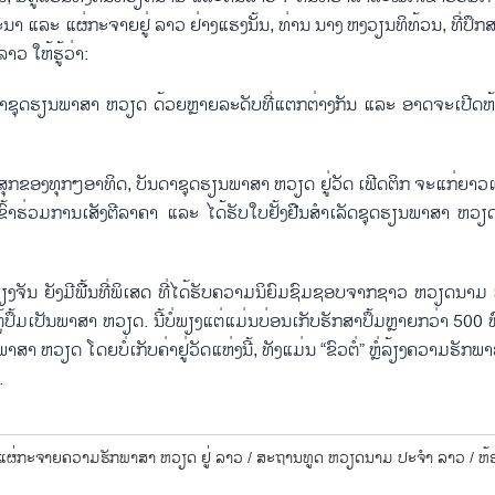
າ ແລະ ແຜ່​ກະ​ຈາຍ​ຢູ່ ​ລາວ ຢ່າງ​ແຮງ​ນັ້ນ, ທ່ານ ນາງ ຫງວຽນ​ທິ​ທ້ວນ, ທີ່​ປຶກ​ສາ, 
 ໃຫ້​ຮູ້​ວ່າ:
ັນ​ດາ​ຊຸດ​ຮຽນ​ພາ​ສາ ຫວຽດ ດ້ວຍຫຼາຍ​ລະ​ດັບ​ທີ່​ແຕກ​ຕ່າງ​ກັນ ແລະ ອາດ​ຈະ​ເປີດ​ຫ້ອ
ກ​ຂອງ​ທຸກໆ​ອາ​ທິດ, ບັນ​ດາ​ຊຸດ​ຮຽນ​ພາ​ສາ ຫວຽດ ຢູ່​ວັດ ເຟີດ​ຕິກ ຈະ​ແກ່​ຍາວ
​ເຂົ້າ​ຮ່ວມ​ການ​ເສັງ​ຕີ​ລາ​ຄາ ແລະ ໄດ້​ຮັບ​ໃບ​ຢັ້ງ​ຢືນ​ສຳ​ເລັດ​ຊຸດ​ຮຽນ​ພາ​ສາ ຫ
ຈັນ ຍັງ​ມີ​ພື້ນ​ທີ່​ພິ​ເສດ ທີ່​ໄດ້​ຮັບ​ຄວາມ​ນິ​ຍົມ​ຊົມ​ຊອບ​ຈາກ​ຊາວ ຫວຽດ​ນາມ ທີ່​
້ມ​​ເປັນພາ​ສາ ຫວຽດ. ນີ້​ບໍ່​ພຽງ​ແຕ່​ແມ່ນ​ບ່ອນ​ເກັບ​ຮັກ​ສາ​ປຶ້ມຫຼາຍກວ່າ 500 ຫົວ
​ສາ ຫວຽດ ໂດຍ​ບໍ່​ເກັບ​ຄ່າ​ຢູ່​ວັດ​ແຫ່ງ​ນີ້, ​ທັງ​ແມ່ນ “ຂົວ​ຕໍ່” ຫຼໍ່​ລ້ຽງ​ຄວາມ​ຮັກ​ພ
.
 ແຜ່​ກະ​ຈາຍ​ຄວາມ​ຮັກ​ພາ​ສາ ຫວຽດ ຢູ່ ລາວ /
ສະ​ຖານ​ທູດ ຫວຽດ​ນາມ ປະ​ຈຳ ລາວ /
ຫ້