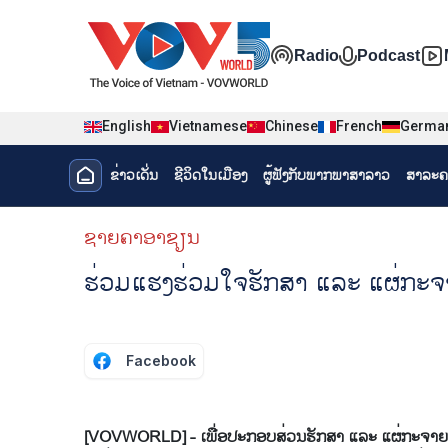
Nhảy đến nội dung
Đa phương t
Radio
Podcast
English
Vietnamese
Chinese
French
Germa
Menu trang chủ tiếng Lào
ຂ່າວເດັ່ນ
ຊີ​ວິດ​ໃນ​ເມືອງ
ຜູ້​ຟັງ​ກັບ​ພາກ​ພາ​ສາ​ລາວ
ສາລະຄ
menu phụ tiếng Lào
ຊາຍຄາອາຊຽນ
ຮ່ວມ​ແຮງ​ຮ່ວມ​ໃຈ​​ຮັກ​ສາ ແລະ ແຜ່​ກະ
Facebook
[VOVWORLD] - ເພື່ອ​ປະ​ກອບ​ສ່ວນຮັກ​ສາ ແລະ ແຜ່​ກະ​ຈາຍ​ຄວາມ