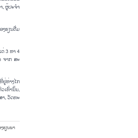
​ຜູ້​ປະ​ຈຳ​
ງ​ຮຽນ​​ຕື່ມ​
​ແຕ່ 3 ຫາ 4
ວຽດ ຈາກ ສະ​
ຢູ່​ຫ່າງ​ໄກ​
​ເທົ່າ​ນັ້ນ,
າ​ສາ, ວັດ​ທະ​
ອງ​ຮຽນ​ພາ​