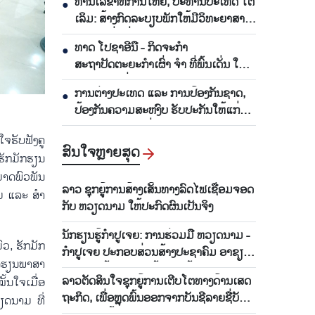
ທ່ານເລຂາທິການໃຫຍ່, ປະທານປະເທດ ໂຕ
●
ຫວຽດນາມ ຢ່າງເປັນທາງການ
ເລິມ: ສ້າງກົດລະບຽບພັກໃຫ້ມີວິທະຍາສາດ,
ປະຕິບັດຢ່າງງ່າຍດາຍ ແລະ ມີກຳລັງຊີວິດ
ທາດ ໂປຊາອີນື - ກິດຈະກຳ
●
ຍາວນານ
ສະຖາປັດຕະຍະກຳເຜົ່າ ຈຳ ທີ່ພົ້ນເດັ່ນ ໃນ
ແຂວງ ເລິມດົ່ງ
ການ​ຕ່າງ​ປະ​ເທດ ແລະ ການ​ປ້ອງ​ກັນ​ຊາດ, ​
●
ປ້ອງ​ກັນ​ຄວາມ​ສະ​ຫງົບ ຮັ​ບ​ປະ​ກັນ​ໃຫ້​ແກ່​
ການ​ພັດ​ທະ​ນາ, ເຊື່ອມ​ໂຍງຂອງ ຫວຽດ​ນາມ
ຈ​ຮັບ​ຟັງຄູ​
ສົນ​ໃຈ​ຫຼາຍ​ສຸດ
ກ​ມັກ​​ຮຽນ​
ມາດພົວ​ພັນ​
ລາວ​ ຊຸກ​ຍູ້​ການ​ສ້າງ​ເສັ້ນ​ທາງ​ລົດ​ໄຟ​ເຊື່ອມ​ຈອດ​
າມ ແລະ ສຳ​
ກັບ ຫວຽດ​ນາມ ໃຫ້​ປະ​ກົດ​ຜົນ​ເປັນ​ຈິງ
ນັກ​ຮຽນ​ຮູ້​ກຳ​ປູ​ເຈຍ: ການ​ຮ່ວມ​ມື ຫວຽດ​ນາມ -
, ​ຮັກ​ມັກ​​
ກຳ​ປູ​ເຈຍ​ ປະ​ກອບ​ສ່ວນ​ສ້າງ​ປະ​ຊາ​ຄົມ ​ອາ​ຊຽນ
ດ​ຮຽນ​ພາ​ສາ
ສາ​ມັກ​ຄີ, ສ້າງ​ຄວາມ​ເຂັ້ມ​ແຂງ​ດ້ວຍ​ຕົນ​ເອງ ແລ​
ລາວ​ຕັດ​ສິນ​ໃຈຊຸກ​ຍູ້​ການເຕີບ​ໂຕ​ທາງດ້ານເສດ​
ນ​ໃຈ​​ເມື່ອ​
ະ ວັດ​ທະ​ນາ​ຖາ​ວອນ
ຖະ​ກິດ, ​ເພື່ອຫຼຸດ​ພົ້ນ​ອອກ​ຈາກ​ບັນ​ຊີ​ລາຍ​ຊື່​ບັນ​
ວຽດ​ນາມ ທີ່