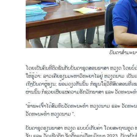
ບັນ​ດາ​ສຳ​ມະ​ນ
ໂດຍ​ເປັນ​ຄົນ​ທີ່​ຕິດ​ພັນ​ກັບ​ບັນ​ດາ​ຊຸດ​ສອນ​ພາ​ສາ ຫວຽດ ​ໂດຍ​ບໍ່​ເກ
ໃຫ້​ຮູ້​ວ່າ: ລາວ​ເຄີຍ​ຮຽນ​ມະ​ຫາ​ວິ​ທະ​ຍາ​ໄລຢູ່ ຫວຽດ​ນາມ​ ​ເປັນ​ເວ​ລາ
ເຖິງ​ບັນ​ດາຜູ້ຮຽນ; ພ້ອມ​ດຽວ​ກັນ​ນັ້ນ ກໍໝູນ​ໃຊ້​ວິ​ທີ​ສິດ​ສອນ​ທີ
ຜ່ານ​ນັ້ນ ກໍຊ່ວຍ​ເຜີຍ​ແຜ່​ຄວາມ​ຮັກ​ມັກ​ພາ​ສາ​ ແລະ ວັດ​ທະ​ນະ​ທ
“ຂ້າ​ພະ​ເຈົ້າ​ໄດ້ສົມ​ທົບວັດ​ທະ​ນະ​ທຳ ຫວຽດ​ນາມ ແລະ ວັດ​ທະ​ນະ​ທຳ
ວັດ​ທະ​ນະ​ທຳ ຫວຽດ​ນາມ ”.
ບັນ​ດາ​ຊຸດ​ຮຽນ​ພາ​ສາ ຫວຽດ ແບບ​ບໍ່​ເກັບ​ຄ່າ ໂດຍ​ສະ​ຖານ​ທູ
ຈັນ ແລະ ວັດ​ເຟີດ​ຕິກ ຈັດ​ຕັ້ງແຕ່​ເດືອນ​ມິ​ຖຸ​ນາ 2023. ປັດ​ຈຸ​ບັນ