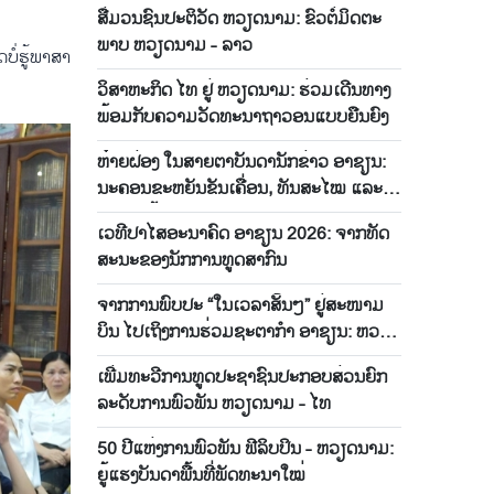
ດາ​ປະ​ເທດ​ດ້ອຍ​ພັດ​ທະ​ນາ
ສື່ມວນ​ຊົນ​ປະ​ຕິ​ວັດ ຫວຽດ​ນາມ: ຂົວ​ຕໍ່​ມິດ​ຕະ​
ພາບ ຫວຽດ​ນາມ - ລາວ
່​ຮູ້​ພາ​ສາ​
ວິ​ສາ​ຫະ​ກິດ ໄທ ​ຢູ່ ຫວຽດ​ນາມ: ຮ່ວມ​ເດີນ​ທາງ​
ພ້ອມ​ກັບຄວາມ​ວັດ​ທະ​ນາ​ຖາ​ວອນ​ແບບ​ຍືນ​ຍົງ
ຫ໋າຍ​ຝ່ອງ​ ໃນ​ສາຍ​ຕາ​ບັນ​ດາ​ນັກ​ຂ່າວ ອາ​ຊຽນ:
ນະ​ຄອນ​ຂະ​ຫຍັນ​ຂັ​ນ​ເຄື່ອນ, ທັນ​ສະ​ໄໝ ແລະ
ເຕັມ​ໄປ​ດ້ວຍ​ສີ​ສັນ
ເວ​ທີ​ປາ​ໄສ​ອະ​ນາ​ຄົດ ອາ​ຊຽນ 2026: ຈາກທັດ​
ສະ​ນະຂອງ​ນັກ​ການ​ທູດ​​ສາ​ກົນ
ຈາກ​ການ​ພົບ​ປະ “ໃນເວລາສັ້ນໆ” ຢູ່​ສະ​ໜາມ​
ບິນ​ ໄປເຖິງການຮ່ວມຊະ​ຕາ​ກຳ ອາ​ຊຽນ: ຫວນ​
ຄືນ​ໄລ​ຍະທາງ​ 50 ປີ
ເພີ່ມ​ທະ​ວີ​ການ​ທູດ​ປະ​ຊາ​ຊົນ​ປະ​ກອບ​ສ່ວ​ນ​ຍົກ​
ລະດັບ​ການ​ພົວ​ພັນ ຫວຽດ​ນາມ - ໄທ
50 ປີ​ແຫ່ງການ​ພົວ​ພັນ ​ຟີ​ລິບ​ປິນ - ຫວຽດ​ນາມ:
ຍູ້​ແຮງ​ບັນ​ດາພື້ນ​ທີ່​ພັດ​ທະ​ນາ​ໃໝ່