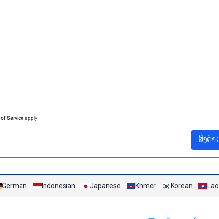
of Service
apply.
ສົ່ງຄຳ
German
Indonesian
Japanese
Khmer
Korean
Lao
Mạng xã hội