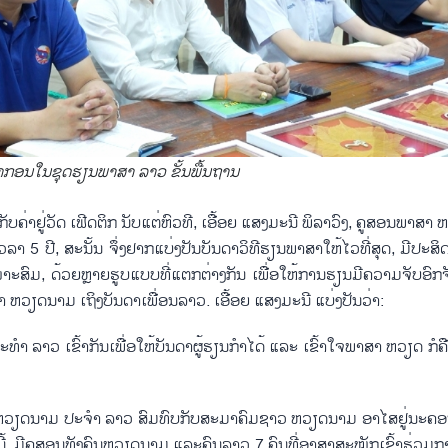
າ​ກອນ​ໃນ​ຊຸດ​ຮຽນ​ພາ​ສາ ລາວ ຂັ້ນ​ພື້ນ​ຖານ
ັບ​ຄ່າ​ຢູ່​ວັດ ເຟີດ​ຕິກ ນັບ​ແຕ່​ຫົວ​ທີ, ເອື້ອຍ ແສງ​ມະ​ນີ ພິ​ລາ​ວົງ, ຄູ​ສອນ​ພາ​ສາ ຫ
 5 ປີ, ສະ​ນັ້ນ ຈຶ່ງຢາກ​​ແບ່ງ​ປັນ​ບັນ​ດາ​ວິ​ທີ​ຮຽນ​ພາ​ສາ​ໃຫ້​ໄວ​ທີ່​ສຸດ, ມີ​ປະ​ສິດ​ທິ
່ເໝາະ​ສົມ, ດ້ວຍຫຼາຍ​ຮູບ​ແບບ​ທີ່​ແຕກ​ຕ່າງ​ກັນ ເພື່ອ​ໃຫ້​ການ​ຮຽນ​ມີ​ຄວາມ​ຈັບ​ອົກ​
ຳ ຫວຽດ​ນາມ ເຖິງ​ບັນ​ດາ​ເພື່ອນ​ລາວ. ເອື້ອຍ ແສງ​ມະ​ນີ ແບ່ງ​ປັນ​ວ່າ:
​ ລາວ ເຂົ້າ​ກັນ​ເພື່ອ​ໃຫ້​ບັນ​ດາຜູ້ຮຽນ​ກຳໄດ້​ ແລະ ເຂົ້າ​ໃຈ​​ພາ​ສາ ຫວຽດ ກໍ​ຄື 
ດ ຫວຽດ​ນາມ ປະ​ຈຳ ລາວ ສົມ​ທົບ​ກັບ​ສະ​ມາ​ຄົມ​ຊາວ ຫວຽດ​ນາມ ອາ​ໄສ​ຢູ່​ນະ​ຄ
​ນີ້, ມີ​ຄູ​ສອນທັງ​ຄົນ​ຫວຽດ​ນາມ ແລະ​ຄົນ​ລາວ 7 ຄົນ​ທີ່​ອາ​ສາ​ສະ​ໝັກ​ເຂົ້າ​ຮ່ວມ​ກ