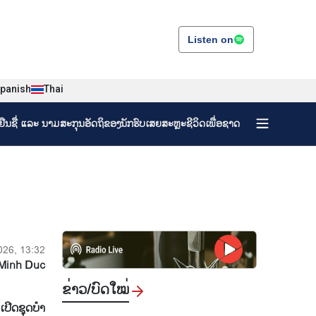
Listen on
panish
Thai
ງຢືນຊື່ ແລະ ນາມສະກຸນອັດຖິຂອງນັກຮົບເສຍສະຫຼະຊີວິດເພື່ອຊາດ
026, 13:32
Minh Duc
ຂ່າວ/ບົດ​ໃໝ່
ປີດ​ຊຸດ​ບຳ​