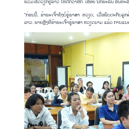
ພວມ​ເຮັດ​ວຽກ​ຢູ່​ລາວ ໃຫ້ດີກວ່າ​ອີກ. ເອື້ອຍ ນົກ​ພະ​ລິນ ອິນ​ທະ​ລື
“ກ່ອນ​ນີ້, ຂ້າ​ພະ​ເຈົ້າ​ຍັງ​ບໍ່​ຮູ້​ພາ​ສາ ຫວຽດ, ເມື່ອ​ພົບ​ປະ​ກັບ
ລາວ. ພາຍຫຼັງ​ທີ່​ຂ້າ​ພ​ະ​ເຈົ້າ​ຮູ້ພາ​ສາ ຫວຽດ​ນາມ ແລ້ວ ການແນະ​ນຳ​ບັ