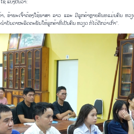
​ໄຊ ແບ່ງ​ປັນ​ວ່າ:
​ລູກ​ຄ້າ, ຂ້າ​ພະ​ເຈົ້າ​ຕ້ອງ​ໃຊ້ພາ​ສາ ລາວ ແລະ ມີ​ລູກ​ຄ້າຫຼາຍ​ຄົນ​ທແມ່ນຄົນ ຫວຽດບໍ
ນ​ດາ​ຜ​ະ​ລິດ​ຕະ​ພັນ​ໃຫ້​​ລູກ​ຄ້າ​ທີ່​ເປັນ​ຄົນ ຫວຽດ​ ກໍ​ໄດ້ດີກວ່າ​ເກົ່າ”.