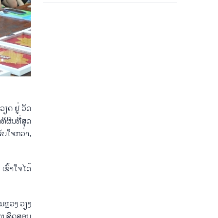
ວຽດ​ ຢູ່ ວັດ
​ຜົນ​ທີ່​ສຸດ​
ຈັບ​ໃຈ​ກວ່າ,
ເຂົ້າ​ໃຈໄດ້
ອນຫຼວງ ວຽງ​
ານ​ສິດ​ສອນ​​