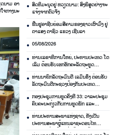
ຫວຽດ​ນາມ ອາ​
ສິດ​ທິ​ມະ​ນຸດ​ຢູ່ ຫວຽດ​ນາມ: ສິ່ງ​ພິ​ສູດ​ຢ່າງ​ຈະ​
●
່ໃຈກາງ​ນະ​
ແຈ້ງ​ຈາກ​ຕົວ​ຈິງ
ຟື້​ນ​ຟູ​ອາ​ຊີບ​ຍ້ອມ​ສີ​ຄາມຂອງ​ຊາວ​ເຜົ່າ​ມົ້ງ​ ຢູ່​
●
ຕາ​ແສງ ຕາ​ຊົວ ແຂວງ ເຊີນ​ລາ
05/08/2026
●
ທ່ານເລຂາທິການໃຫຍ່, ປະທານປະເທດ ໂຕ
●
ເລິມ ຕ້ອນຮັບເອກອັກຄະລັດຖະທູດ
ມາເລເຊຍ ປະຈຳ ຫວຽດນາມ ສິ້ນສຸດອາຍຸ
ທ່ານນາຍົກລັດຖະມົນຕີ ເລມິນຮຶງ ຕ້ອນຮັບ
●
ການປະຕິບັດງານ
ລັດຖະມົນຕີກະຊວງປ້ອງກັນປະເທດ
ມາເລເຊຍ
ກອງປະຊຸມການທູດຄັ້ງທີ 33: ວາລະປະຊຸມ
●
ຄົບຄະນະກ່ຽວກັບການທູດພັກ ແລະ
ການທູດປະຊາຊົນ
ທ່ານປະທານສະພາແຫ່ງຊາດ, ທັງເປັນ
●
ປະທານສະພາຜູ້ແທນລາຊະດອນໄທ
ມາຮອດ ຮ່າໂນ້ຍ, ເລີ່ມຕົ້ນການຢ້ຽມຢາມ