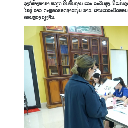
ລຸງກໍ່​ສ້າງ​ພາ​ສາ ຫວຽດ ຂັ້ນພື້ນຖານ ແລະ ລະ​ດັບ​ສູງ. ນີ້​ແມ່ນ​ຊຸດ
ໄສ​ຢູ່ ລາວ ຕະຫຼອດ​ຮອດ​ຊາວ​ໜຸ່ມ​ ລາວ. ຜ່ານ​ແຕ່​ລະ​ບົດ​ສ
ຄອນຫຼວງ ວຽງ​ຈັນ.