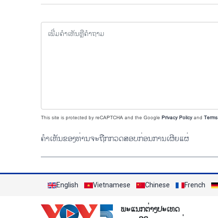
This site is protected by reCAPTCHA and the Google
Privacy Policy
and
Terms 
ຄຳເຫັນຂອງທ່ານຈະຖືກກວດສອບກ່ອນການເຜີຍແຜ່
English
Vietnamese
Chinese
French
ພະແນກຕ່າງປະເທດ