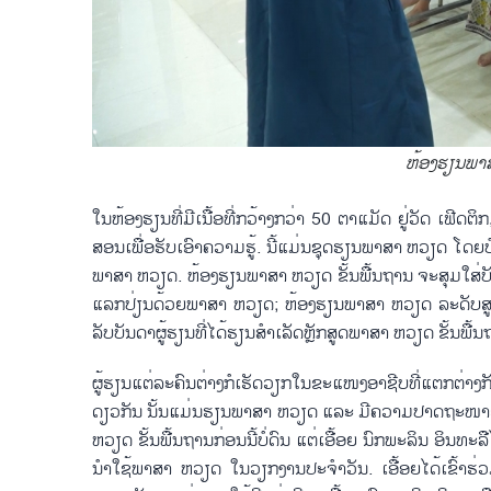
ຫ້ອງ​ຮຽນ​ພາ​ສ
ໃນ​ຫ້ອງ​ຮຽນ​ທີ່​ມີ​ເນື້ອ​ທີ່ກວ້າງກວ່າ 50 ຕາ​ແມັດ ຢູ່​ວັດ ເຟີດ​ຕ
ສອນ​ເພື່ອ​ຮັບ​ເອົາ​ຄວາມ​ຮູ້. ນີ້​ແມ່ນ​ຊຸດ​ຮຽນ​ພາ​ສາ ຫວຽດ ໂດຍ​ບ
ພາ​ສາ ຫວຽດ. ຫ້ອງ​ຮຽນ​ພາ​ສາ ຫວຽດ ຂັ້ນພື້ນຖານ ຈະ​ສຸມ​ໃສ່​ບັນ​
ແລກ​ປ່ຽນ​ດ້ວຍ​ພາ​ສາ​ ຫວຽດ; ຫ້ອງ​ຮຽນ​ພາ​ສາ ຫວຽດ ລະ​ດັບ​ສູ
ລັບ​​ບັນ​ດາ​ຜູ້ຮຽນ​ທີ່​ໄດ້ຮຽນ​ສຳ​ເລັດຫຼັກສູດ​​ພາ​ສາ​ ຫວຽດ​ ​ຂັ້ນພື
ຜູ້ຮຽນ​ແຕ່​ລະ​ຄົນ​ຕ່າງ​ກໍ​ເຮັດ​ວຽກ​ໃນ​ຂະ​ແໜງ​ອາ​ຊີບ​ທີ່​ແຕກ​ຕ່າງ​ກ
ດຽວ​ກັນ​ ນັ້ນ​ແມ່ນ​ຮຽນ​ພາ​ສາ ຫວຽດ ແລະ ມີ​ຄວາມ​ປາດ​ຖະ​ໜາ​ຢາກ
ຫວຽດ ຂັ້ນພື້ນຖານກ່ອນ​ນີ້​ບໍ່​ດົນ ແຕ່​ເອື້ອຍ ນົກ​ພະ​ລິນ ອິນ​ທະ​ລື​ໄ
ນຳ​ໃຊ້​ພາ​ສາ ຫວຽດ​ ໃນ​ວຽກ​ງານ​ປະ​ຈຳວັນ. ເອື​້ອຍ​ໄດ້​ເຂົ້າ​ຮ