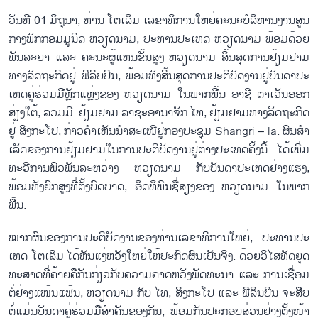
ວັນ​ທີ 01 ມິ​ຖຸ​ນາ, ທ່ານ ໂຕ​ເລິມ ​ເລ​ຂາ​ທິ​ການ​ໃຫຍ່ຄະ​ນະ​ບໍ​ລິ​ຫານ​ງານ​ສູນ​
ກາງ​ພັກ​ກອມ​ມູນ​ິດ ຫວຽດ​ນາມ, ປະ​ທານ​ປະ​ເທດ ຫວຽດ​ນາມ ພ້ອມ​ດ້ວຍ​
ພັນ​ລະ​ຍາ ແລະ ຄະ​ນະ​ຜູ້​ແທນ​ຂັ້ນ​ສູງ ຫວຽດ​ນາມ ສິ້ນ​ສຸດ​ການ​ຢ້ຽມ​ຢາມ​
ທາງ​ລັດ​ຖະ​ກິດ​ຢູ່ ຟີ​ລິບ​ປິນ, ພ້ອມ​ທັງ​ສິ້ນ​ສຸດ​ການ​ປະ​ຕິ​ບັດ​ງານ​ຢູ່​ບັນ​ດາ​ປະ​
ເທດຄູ່​ຮ​່ວມ​ມືຫຼັກ​ແຫຼ່ງ​ຂອງ ຫວຽດ​ນາມ ໃນ​ພາກ​ພື້ນ ອາ​ຊີ ຕາ​ເວັນ​ອອກ​
ສ່ຽງ​ໃຕ້, ລວມ​ມີ: ຢ້ຽມ​ຢາມ ລາ​ຊະ​ອາ​ນາ​ຈັກ ໄທ, ຢ້ຽມ​ຢາ​ມ​ທາງ​ລັດ​ຖະ​ກິດ
ຢູ່​ ສິງ​ກະ​ໂປ, ກ່າວ​ຄຳ​ເຫັນ​ນຳ​ສະ​ເໜີ​ຢູ່ກອງ​ປະ​ຊຸມ Shangri – la. ຜົນ​ສຳ​
ເລັດ​ຂອງ​ການ​ຢ້ຽມຢາມ​ໃນ​ການ​ປະ​ຕິ​ບັດ​ງານ​ຢູ່​ຕ່າງ​ປະ​ເທດຄັ້ງ​ນີ້ ໄດ້​ເພີ່ມ​
ທະ​ວີ​ການ​ພົວ​ພັນ​ລະ​ຫວ່າງ ຫວຽດ​ນາມ ກັບ​ບັນ​ດາ​ປະ​ເທດ​ຢ່າງ​ແຮງ,
ພ້ອມ​ທັງ​ຍົກ​ສູງ​ທີ່​ຕັ້ງບົດ​ບາດ, ອິດ​ທິ​ພົນ​ຊື່​ສຽງ​ຂອງ ຫວຽດ​ນາມ ໃນ​ພາກ​
ພື້ນ.
ໝາກ​ຜົນ​ຂອງ​ການ​ປະ​ຕິ​ບັດ​ງານ​ຂອງ​ທ່ານ​ເລ​ຂາ​ທິ​ການ​ໃຫຍ່, ປະ​ທານ​ປະ​
ເທດ ໂຕ​ເລິມ ໄດ້​ຫັນ​ແງ່​ຫວັງ​ໃຫຍ່​ໃຫ້​ປະ​ກົດ​ຜົນ​ເປັນ​ຈິງ. ດ້ວຍ​ວິ​ໄສ​ທັດ​ຍຸດ​
ທະ​ສາດ​ທີ່​ຄ້າຍ​ຄື​ກັນກ່ຽວ​ກັບ​ຄວາມ​ຄາດ​ຫວັງ​ພັດ​ທະ​ນາ ແລະ ການ​ເຊື່ອມ​
ຕໍ່​ຢ່າງ​ແໜ້ນ​ແຟ້ນ, ຫວຽດ​ນາມ ກັບ ໄທ, ສິງ​ກະ​ໂປ ແລະ ຟີ​ລິນ​ປິນ ຈະ​ສືບ​
ຕໍ່​ແມ່ນ​ບັນ​ດາ​ຄູ່​ຮ່ວມ​ມື​ສຳ​ຄັນ​ຂອງ​ກັນ, ພ້ອມ​ກັນ​ປະ​ກອບ​ສ່ວນ​ຢ່າງ​ຕັ້ງ​ໜ້າ​