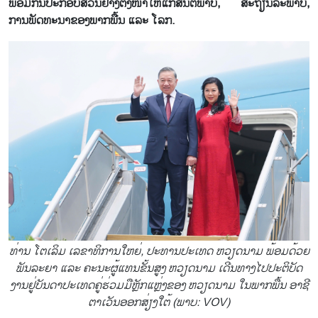
ພ້ອມ​ກັນ​ປະ​ກອບ​ສ່ວນ​ຢ່າງ​ຕັ້ງ​ໜ້າ​ໃຫ້​ແກ່​ສັນ​ຕິ​ພາບ, ສະ​ຖຽນ​ລ​ະ​ພາບ,
ການ​ພັດ​ທະ​ນາ​ຂອງ​ພາກ​ພື້ນ ແລະ ໂລກ.
ທ່ານ ໂຕ​ເລິມ ​ເລ​ຂາ​ທິ​ການ​ໃຫຍ່, ປະ​ທານ​ປະ​ເທດ ຫວຽດ​ນາມ ພ້ອມ​ດ້ວຍ​
ພັນ​ລະ​ຍາ ແລະ ຄະ​ນະ​ຜູ້​ແທນ​ຂັ້ນ​ສູງ ຫວຽດ​ນາມ ເດ​ີນ​ທາງ​ໄປ​ປະ​ຕິ​ບັດ​
ງານ​ຢູ່​ບັນ​ດາ​ປະ​ເທດຄູ່​ຮ່ວມ​ມືຫຼັກ​ແຫຼ່ງ​ຂອງ ຫວຽດ​ນາມ ໃນ​ພາກ​ພື້ນ ອາ​ຊີ
ຕາ​ເວັນ​ອອກ​ສ່ຽງ​ໃຕ້ (ພາບ: VOV)