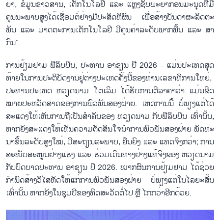
ຍາ, ຂໍ້​ມູນ​ຂ່າວ​ສານ, ເຕັກ​ໂນ​ໂລ​ຢີ ແລະ ແຫຼ່ງ​ຊັບ​ພະ​ຍາ​ກອນ​ມະ​ນຸດ​ທີ່​ມີ​
ຄຸນ​ນະ​ພາບ​ສູງ​ໄດ້​ເຊື່ອມ​ຕໍ່​ຢ່າງ​ມີ​ປະ​ສິດ​ທິ​ຜົນ ເພື່ອ​ສ້າງ​ບັນ​ດາ​ຜະ​ລິດ​ຕະ​
ພັນ ແລະ ມາດ​ຕະ​ການ​ເຕັກ​ໂນ​ໂລ​ຢີ ມີ​ຄຸນ​ຄ່າ​ລະ​ດັບ​ພາກ​ພື້ນ ແລະ ສາ​
ກົນ”.
ການ​ຢ້ຽມ​ຢາມ ຟີ​ລິບ​ປິນ, ປະ​ທານ ອາ​ຊຽນ ປີ 2026 - ແມ່ນ​ປະ​ເທດ​ສຸດ​
ທ້າຍ​ໃນ​ການ​ປະ​ຕິ​ບັດ​ງານ​ຢູ່​ຕ່າງ​ປະ​ເທດ​ຄັ້ງ​ນີ້​ຂອງ​ທ່ານ​ເລ​ຂາ​ທິ​ການ​ໃຫຍ່,
ປະ​ທານ​ປະ​ເທດ ຫວຽດ​ນາມ ໂຕ​ເລິມ ໄດ້​ຮັບ​ການ​ຕີ​ລາ​ຄາ​ວ່າ ແມ່ນ​ຂີດ​
ໝາຍ​ປະ​ຫວັດ​ສາດ​ຂອງ​ການ​ພົວ​ພັນ​ສອງ​ຝ່າຍ. ເຫດ​ການ​ນີ້ ບໍ່​ພຽງ​ແຕ່​ໄດ້​
ສະ​ແດງ​ໃຫ້​ເຫັນ​ການ​ຖື​ເປັນ​ສຳ​ຄັນ​ຂອງ ຫວຽດ​ນາມ ກັບ​ຟີ​ລິບ​ປິນ​ ເທົ່າ​ນັ້ນ,
ຫາກ​ຍັງ​ສະ​ແດງ​ໃຫ້​ເຫັນ​ຄວາມ​ຕັດ​ສິນ​ໃຈ​ນຳ​ການ​ພົວ​ພັນ​ສອງ​ຝ່າຍ ພັດ​ທະ​
ນາ​ຂຶ້ນ​ລະ​ດັບ​ສູງ​ໃໝ່, ມີ​ສະ​ຖຽນ​ລະ​ພາບ, ຍືນ​ຍົງ ແລະ ແທດ​ຈິງກວ່າ; ການ​
ສະ​ໜັບ​ສະ​ໜູນ​ຢ່າງ​ແຮງ ແລະ ຮ່ວມ​ເດີນ​ທາງ​ຢ່າງ​ແທ້​ຈິງ​ຂອງ ຫວຽດ​ນາມ
ກັບ​ບົດ​ບາດ​ປະ​ທານ ອາ​ຊຽນ ປີ 2026. ໝາກ​ຜົນ​ການ​ຢ້ຽມ​ຢາມ ໄດ້​ຊ່ວຍ​
ກຳ​ນົດ​ສ້າງວິ​ໄສ​ທັດ​ໃຫ້​ແກ່​ການ​ພົວ​ພັນ​ສອງ​ຝ່າຍ ບໍ່​ພຽງ​ແຕ່​ໃນ​ໄລ​ຍະ​ສັ້ນ​
ເທົ່າ​ນັ້ນ ຫາກ​ຍັງ​ໃນ​ຊຸມ​ປີ​ຂອງ​ທົດ​ສະ​ວັດ​ຕໍ່​ໄປ ຫຼື ໄກກວ່າ​ອີກ​ດ້ວຍ.