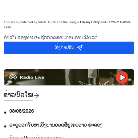
This site is protected by reCAPTCHA and the Google
Privacy Policy
and
Terms of Service
apply.
ຄຳເຫັນຂອງທ່ານຈະຖືກກວດສອບກ່ອນການເຜີຍແຜ່
ສົ່ງຄຳເຫັນ
ຂ່າວ/ບົດ​ໃໝ່
08/08/2026
●
ລະດູດອກຈັນຜາເບັ່ງບານອວດສີຢູ່ເຂດອ່າວ ຮະລອງ
●