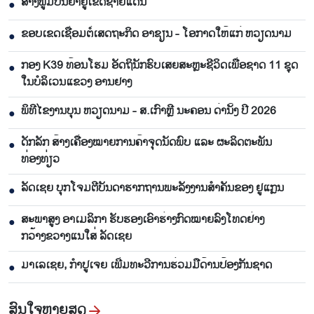
ສ້າງພູມປັນຍາຢູ່ເຂດຊາຍແດນ
●
ຂອບເຂດເຊື່ອມຕໍ່ເສດຖະກິດ ອາຊຽນ - ໂອກາດໃຫ້ແກ່ ຫວຽດນາມ
●
ກອງ K39 ທ້ອນໂຮມ ອັດຖິນັກຮົບເສຍສະຫຼະຊີວິດເພື່ອຊາດ 11 ຊຸດ
●
ໃນບໍລິເວນແຂວງ ອານຢາງ
ພິທີໄຂງານບຸນ ຫວຽດນາມ - ສ.ເກົາຫຼີ ນະຄອນ ດ່ານັ້ງ ປີ 2026
●
ດັກລັກ ສ້າງເຄື່ອງໝາຍການຄ້າຈຸດນັດພົບ ແລະ ຜະລິດຕະພັນ
●
ທ່ອງທ່ຽວ
ລັດເຊຍ ບຸກໂຈມຕີບັນດາຮາກຖານພະລັງງານສຳຄັນຂອງ ຢູແກຼນ
●
ສະພາສູງ ອາເມລິກາ ຮັບຮອງເອົາຮ່າງກົດໝາຍລົງໂທດຢ່າງ
●
ກວ້າງຂວາງແນໃສ່ ລັດເຊຍ
ມາເລເຊຍ, ກຳປູເຈຍ ເພີ່ມທະວີການຮ່ວມມືດ້ານປ້ອງກັນຊາດ
●
ສົນ​ໃຈ​ຫຼາຍ​ສຸດ