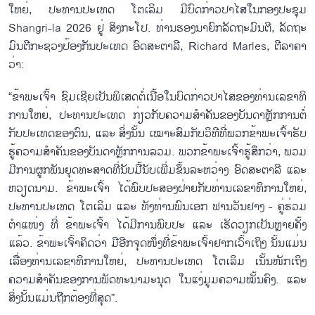
ໃຫຍ່, ປະ​ທານ​ປະ​ເທດ ໂຕ​ເລິມ ມີ​ບົດ​ກ່າວ​ປາ​ໄສໃນ​ກອງ​ປະ​ຊຸມ
Shangri-la 2026 ຢູ່ ສິງ​ກະ​ໂປ. ທ່ານ​ຮອງ​ນາ​ຍົກ​ລັດ​ຖະ​ມົນ​ຕີ, ລັດ​ຖະ​
ມົນ​ຕີ​ກະ​ຊວງ​ປ້ອງ​ກັນ​ປະ​ເທດ ອົດ​ສະ​ຕາ​ລີ, Richard Marles, ຕີ​ລາ​ຄາ​
ວ່າ:
“ຂ້າ​ພະ​ເຈົ້າ ຊົມ​ເຊີຍ​ເປັນ​ພິ​ເສດ​ຕໍ່​ເນື້ອ​ໃນ​ບົດ​ກ່າວປາ​ໄສ​ຂອງ​ທ່ານ​ເລ​ຂາ​ທິ​
ການ​ໃຫຍ່, ປະ​ທານ​ປະ​ເທດ ກ່ຽວ​ກັບ​ຄວາມ​ສຳ​ຄັນ​ຂອງ​ບັນ​ດາຫຼັກ​ການ​ຕໍ່​
ກັບ​ປະ​ເທດ​ຂອງ​ຕົນ, ແລະ ສິ່ງ​ນັ້ນ ເໝາະ​ສົມ​ກັບ​ວິ​ທີ​ທີ່​ພວກ​ຂ້າ​ພະ​ເຈົ້າ​ຮັບ​
ຮູ້​ຄວາມ​ສຳ​ຄັນ​ຂອງ​ບັນ​ດາຫຼັກ​ການ​ລວມ. ພວກ​ຂ້າ​ພະ​ເຈົ້າ​ຮູ້​ສຶກວ່າ, ພວມ​
ມີ​ການ​ຜູກ​ພັນ​ຍຸດ​ທະ​ສາດ​ທີ່​ນັບ​ມື້​ນັບ​ເພີ່ມ​ຂຶ້ນ​ລະ​ຫວ່າງ ອົ​ດ​ສະ​ຕາ​ລີ ແລະ
ຫວຽດ​ນາມ. ຂ້າ​ພະ​ເຈົ້າ ໄດ້​ພົບ​ປະ​ສອງ​ຝ່າຍ​ກັບ​ທ່ານ​ເລ​ຂາ​ທິ​ການ​ໃຫຍ່,
ປະ​ທາ​ນ​ປະ​ເທດ ໂຕ​ເລິມ ແລະ ທັງ​ທ່ານ​ພົນ​ເອກ ຟານ​ວັນ​ຢາງ - ຄູ່​ຮ່ວມ​
ຕຳ​ແໜ່ງ ​ທີ່ ຂ້າ​ພະ​ເຈົ້າ ໄດ້​ມີ​ການ​ພົບ​ປະ ແລະ ເຮັດ​ວຽກ​ເປັນຫຼາຍ​ຄັ້ງ​
ແລ້ວ. ຂ້າ​ພະ​ເຈົ້າ​ຄິດ​ວ​່າ ມີ​ອີກ​ຈຸດ​ໜຶ່ງ​ທີ່​ຂ້າ​ພະ​ເຈົ້າ​ຢາກ​ເວົ້າ​ເຖິງ ນັ້ນ​ແມ່ນ​
ເລື່ອງ​ທ່ານ​ເລ​ຂາ​ທິ​ການ​ໃຫຍ່, ປະ​ທານ​ປະ​ເທດ ໂຕ​ເລິມ ເນັ້ນ​ໜັກ​ເຖິງ​
ຄວາມ​ສຳ​ຄັນ​ຂອງ​ການ​ພັດ​ທະ​ນາ​ມະ​ນຸດ ໃນ​ແງ່​ມູມ​ຄວາມ​ໝັ້ນ​ຄົງ. ແລະ
ສິ່ງ​ນັ້ນ​ແມ່ນ​ຖືກ​ຕ້ອງ​ທີ່​ສຸດ”.