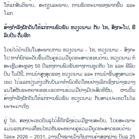
ໃຫ້​ແກ່​ສັນ​ຕິ​ພາບ, ສະ​ຖຽນ​ລ​ະ​ພາບ, ການ​ພັດ​ທະ​ນາ​ຂອງ​ພາກ​ພື້ນ ແລະ
ໂລກ.
ສ້າງ​ກຳ​ລັງ​ຝັກ​ດັນ​ໃຫ້​ແກ່​ການ​ພົວ​ພັນ ຫວຽດ​ນາມ ກັບ ໄທ, ສິງ​ກະ​ໂປ, ຟີ​
ລິບ​ປິນ ຕື່​ມ​ອີກ
ໂດຍ​ໄດ້​ດຳ​ເນີນ​ໃນ​ສະ​ພາບ​ການ ຫວຽດ​ນາມ - ໄທ, ຫວຽດ​ນາມ - ສິງ​ກະ​
ໂປ ຫາ​ກໍ່​ຍົກ​ລະ​ດັບ​ຂຶ້ນ​ເປັນ​ຄູ່​ຮ່ວມ​ມື​ຍຸດ​ທະ​ສາດ​ຮອບ​ດ້ານ, ຫວຽດ​ນາມ ກໍ​
ສະ​ເຫຼີມ​ສະຫຼອງ 50 ປີ​ແຫ່ງ​ການ​ພົວ​ພັນ​ທາງ​ການ​ທູດ​ກັບ​ ໄທ ແລະ ຟີ​ລິບ​
ປິນ ໃນ​ປີ​ນີ້, ການ​ນຳ​ສູງ​ສຸດ​ຂອງ ຫວຽດ​ນາມ ແລະ ການ​ນຳ​ຂັ້ນ​ສູງ​ສາມ​ປະ​
ເທດ ໄດ້​ແລກ​ປ່ຽນ​ກ່ຽວ​ກັບ​ບັນ​ດາ​ກຳ​ນົດ​ທິດ​ໃຫຍ່​ຢ່າງ​ເລິກ​ເຊິ່ງກວ້າງ​ຂວາງ
ແນ​ໃສ່​ຜັນ​ຂະ​ຫຍາຍ​ຂອບ​ເຂດ​ການ​ຮ່ວມ​ມື​ຢ່າງ​ມີ​ປະ​ສິດ​ທິ​ຜົນ, ຜ່ານ​ນັ້ນ
ສ້າງ​ກຳ​ລັງ​ຝັກ​ດັນ​ໃຫ້​ແກ່​ການ​ພົວ​ພັນ ຫວຽດ​ນາມ ກັບ​ສາມ​ປະ​ເທດ​ໃນ​ໄລ​
ຍະ​ຈະ​ມາ​ເຖິງ.
ຢູ່ ໄທ, ສອງ​ປະ​ເທ​ດ​ບັນ​ລຸ​ໄດ້​ຂໍ​ໍ້​ຕົກ​ລົງ​ຮ່ວມ​ມືຫຼາຍ​ສະ​ບັບ, ໂດຍ​ສະ​ເພາະ
ແມ່ນ​ແຜນ​ການ​ເຄື່ອນ​ໄຫວ​ຜັນ​ຂະ​ຫຍາຍ​ຄ​ູ່​ຮ່ວມ​ມື​ຍຸດ​ທະ​ສາດ​ຮອບ​ດ້ານ
ໄລ​ຍະ 2026 – 2031, ວາງ​ເປົ້າ​ໝາຍ​ວົງ​ເງິນ​ການ​ຄ້າ​ສອງ​ຝ່າຍ ບັນ​ລຸ 25