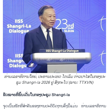
ທ່ານ​ເລ​ຂາ​ທິ​ການ​ໃຫຍ່, ປະ​ທານ​ປະ​ເທດ ໂຕ​ເລິມ ​ກ່າວ​ປາ​ໄສໃນ​ກອງ​ປະ​
ຊຸມ Shangri-la 2026 ຢູ່ ສິງ​ກະ​ໂປ (ພາບ: TTXVN)
ຂີດ​ໝາ​ຍ​ທີ່​ພົ້ນ​ເດັ່ນ​ໃນ​ກອງ​ປະ​ຊຸມ Shangri-la
ຈຸດ​ເນັ້ນ​ໜັກ​ທີ່​ສຳ​ຄັນ​ຂອງ​ການ​ປະ​ຕິ​ບັດ​ງານ​ຄັ້ງ​ນີ້​ແມ່ນ ທ່ານ​ເລ​ຂາ​ທິ​ການ​