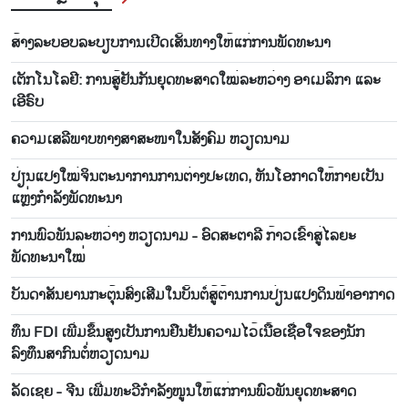
ສ້າງ​ລະ​ບອບ​ລະ​ບຽບ​ການ​ເປີດ​ເສັ້ນ​ທາງ​ໃຫ້​ແກ່​ການ​ພັດ​ທະ​ນາ
ເຕັກ​ໂນ​ໂລ​ຢີ: ການ​ສູ້​ຢັນ​ກັນ​ຍຸດ​ທະ​ສາດ​ໃໝ່​ລະ​ຫວ່າງ ອາ​ເມ​ລິ​ກາ ແລະ
ເອີ​ຣົບ
ຄວາມ​ເສ​ລີ​ພາບ​ທາງສາ​ສະ​ໜາ​ໃນ​ສັງ​ຄົມ ຫວຽດ​ນາມ
ປ່ຽນແປງໃໝ່ຈິນຕະນາການການຕ່າງປະເທດ, ຫັນໂອກາດໃຫ້ກາຍເປັນ
ແຫຼ່ງກຳລັງພັດທະນາ
ການພົວພັນລະຫວ່າງ ຫວຽດນາມ - ອົດສະຕາລີ ກ້າວເຂົ້າສູ່ໄລຍະ
ພັດທະນາໃໝ່
ບັນ​ດາ​ສັນ​ຍານກະ​ຕຸ້ນ​ສົ່ງ​ເສີມ​ໃນ​ບັ້ນ​ຕໍ່​ສູ້​ຕ້ານ​ການ​ປ່ຽນ​ແປງ​ດິນ​ຟ້າ​ອາ​ກາດ
ທຶນ FDI ເພີ່ມຂຶ້ນສູງເປັນການຢືນຢັນຄວາມໄວ້ເນື້ອເຊື່ອໃຈຂອງນັກ
ລົງທຶນສາກົນຕໍ່ຫວຽດນາມ
ລັດເຊຍ - ຈີນ ເພີ່ມທະວີກຳລັງໜູນໃຫ້ແກ່ການພົວພັນຍຸດທະສາດ