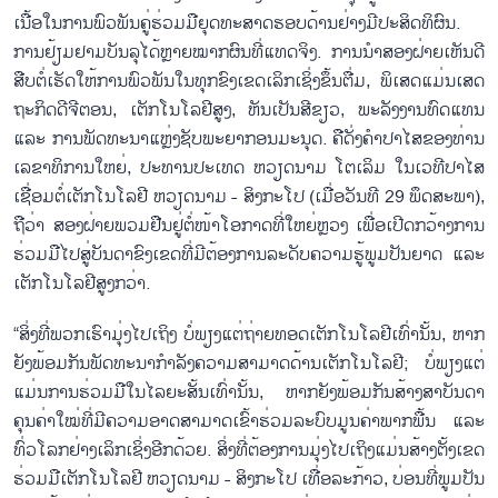
ເນື້ອ​ໃນ​ການ​ພົວ​ພັນ​ຄູ່​ຮ່ວມ​ມື​ຍຸດ​ທະ​ສາດ​ຮອບ​ດ້ານ​ຢ່າງ​ມີ​ປະ​ສິດ​ທິ​ຜົນ.
ການ​ຢ້ຽມ​ຢາມ​ບັນ​ລຸ​ໄດ້ຫຼາຍ​ໝາກ​ຜົນ​ທີ່​ແທດ​ຈິງ. ການ​ນຳ​ສອງ​ຝ່າຍ​ເຫັນ​ດີ​
ສືບ​ຕໍ່​ເຮັດ​ໃຫ້​ການ​ພົວ​ພັນ​ໃນ​ທຸກ​ຂົງ​ເຂດ​ເລິກ​ເຊິ່ງ​ຂຶ້ນ​ຕື່​ມ, ພິ​ເສດ​ແມ່ນ​ເສດ​
ຖະ​ກິດ​ດີ​ຈີ​ຕອນ, ເຕັກ​ໂນ​ໂລ​ຢີ​ສູງ, ຫັນ​ເປັນ​ສີ​ຂຽວ, ພະ​ລັງ​ງານ​ທົດ​ແທນ
ແລະ ການ​ພັດ​ທະ​ນາ​ແຫຼ່ງ​ຊັບ​ພະ​ຍາ​ກອນ​ມະ​ນຸດ. ຄື​ດັ່ງຄຳ​ປາ​ໄສ​ຂອງ​ທ່ານ​
ເລ​ຂາ​ທິ​ການ​ໃຫຍ່, ປະ​ທານ​ປະ​ເທດ ຫວຽດ​ນາມ ໂຕ​ເລິມ ໃນ​ເວ​ທີ​ປາ​ໄສ​
ເຊື່ອມ​ຕໍ່​ເຕັກ​ໂນ​ໂລ​ຢີ ຫວຽດ​ນາມ - ສິງ​ກະ​ໂປ (ເມື່ອ​ວັນ​ທີ 29 ພຶດ​ສະ​ພາ),
ຖື​ວ່າ ສອງ​ຝ່າຍ​ພວມ​ຢືນ​ຢູ່​ຕໍ່​ໜ້າ​ໂອ​ກາດ​ທີ່​ໃຫຍ່ຫຼວງ ເພື່ອ​ເປ​ີດກວ້າງ​ການ​
ຮ່ວມ​ມື​ໄປ​ສູ່​ບັນ​ດາ​ຂົງ​ເຂດ​ທີ່​ມີ​ຕ້ອງ​ການ​ລະ​ດັບ​ຄວາມ​ຮູ້​ພູມ​ປັນ​ຍາດ ແລະ
ເຕັກ​ໂນ​ໂລຢ​ີ​ສູງກວ່າ.
“ສິ່ງ​ທີ່​ພວກ​ເຮົາ​ມຸ່ງ​ໄປ​ເຖິງ ບໍ່​ພຽງ​ແຕ່​ຖ່າຍ​ທອດ​ເຕັກ​ໂນ​ໂລ​ຢີ​ເທົ່າ​ນັ້ນ, ຫາກ​
ຍັງ​ພ້ອມ​ກັນ​ພັດ​ທະ​ນາ​ກຳ​ລັງ​ຄວາມ​ສາ​ມາດ​ດ້ານ​ເຕັກ​ໂນ​ໂລ​ຢີ; ບໍ່​ພຽງ​ແຕ່​
ແມ່ນ​ການ​ຮ່ວມ​ມື​ໃນ​ໄລ​ຍ​ະ​ສັ້ນ​ເທົ່າ​ນັ້ນ, ຫາກ​ຍັງ​ພ້ອມ​ກັນ​ສ້າງ​ສາ​ບັນ​ດາ​
ຄຸນ​ຄ່າ​ໃໝ່​ທີ່​ມີ​ຄວາມ​ອ​າດ​ສາ​ມາດ​ເຂົ້າ​ຮ່ວມ​ລະ​ບົບ​ມູນ​ຄ່າ​ພາກ​ພື້ນ ແລະ
ທົ່ວ​ໂລກ​ຢ່າງ​ເລິກ​ເຊິ່ງ​ອີກ​ດ້ວຍ. ສິ່ງ​ທີ່​ຕ້ອງ​ການ​ມຸ່ງ​ໄປ​ເຖິງ​ແມ່ນ​ສ້າງ​ຕັ້ງ​ເຂດ​
ຮ່ວມ​ມື​ເຕັກ​ໂນ​ໂລ​ຢີ​ ຫວຽດ​ນາມ - ສິງ​ກະ​ໂປ ເທື່ອ​ລະ​ກ້າວ, ບ່ອນ​ທີ່​ພູມ​ປັນ​