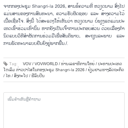
ຈາກກອງ​ປະ​ຊຸມ Shangri-la 2026, ສານຂໍ້​ຄວາມ​ທີ່ ຫວຽດ​ນາມ ສົ່ງ​ໄປ
ແມ່ນ​ສານ​ຂອງ​ການ​ສົນ​ທະ​ນາ, ຄວາມ​ຮັບ​ຜິດ​ຊ​ອບ ແລະ ສ້າງ​ຄວາມ​ໄວ້​
ເນື້ອ​ເຊື່ອ​ໃຈ. ສິ່ງ​ນີ້ ໄດ້​ສະ​ແດງ​ໃຫ້​ເຫັນ​ວ່າ ຫວຽດ​ນາມ ບໍ່​ພຽງ​ແຕ່​ແມ່ນ​ປະ​
ເທດ​ເຂົ້າ​ຮ່ວມ​ເທົ່າ​ນັ້ນ ຫາກ​ຍັງ​ເປັນ​ເຈົ້າ​ການ​ປະ​ກອບ​ສ່ວນ ດ້ວຍ​ເລື່ອງ​ກຳ​
ນົດ​ແບບ​ວິ​ທີ​ສຳ​ຜັດ​ການ​ຮ່ວມ​ມື​ເພື່ອ​ສັນ​ຕິ​ພາບ, ສະ​ຖຽນ​ລະ​ພາບ ແລະ
ການ​ພັດ​ທະ​ນາ​ແບບ​ຍືນ​ຍົງ​ຢູ່​ພາກ​ພື້ນ./.
Tag:
VOV /
VOVWORLD /
ທ່ານ​ເລ​ຂາ​ທິ​ການ​ໃຫຍ່ /
ປະ​ທານ​ປະ​ເທດ
ໂຕ​ເລິມ ​ກ່າວ​ປາ​ໄສໃນ​ກອງ​ປະ​ຊຸມ Shangri-la 2026 /
ຢ້ຽມ​ຢາມ​ທາງ​ລັດ​ຖະ​ກິດ​
/
ໄທ /
ສິງ​ກະ​ໂປ /
ຟີ​ລິບ​ປິນ