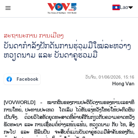
Nhảy đến nội dung
Lao
Menu trang chủ tiếng Lào
menu phụ tiếng Lào
ສະຖານະການ ການເມືອງ
ບັນ​ດາ​ກຳ​ລັງ​ຝັກ​ດັນ​ການ​ຮ່ວມ​ມື​ໃໝ່​ລະ​ຫວ່າງ
ຫວຽດ​ນາມ ແລະ ບັນ​ດາ​ຄູ່​ຮ່ວມ​ມື
ວັນຈັນ, 01/06/2026, 15:16
Facebook
Hong Van
[VOVWORLD] - ໝາກ​ຜົນ​ຂອງ​ການ​ປະ​ຕິ​ບັດ​ງານ​ຂອງ​ທ່ານ​ເລ​ຂາ​ທິ​
ການ​ໃຫຍ່, ປະ​ທານ​ປະ​ເທດ ໂຕ​ເລິມ ໄດ້​ຫັນ​ແງ່​ຫວັງ​ໃຫຍ່​ໃຫ້​ປະ​ກົດ​ຜົນ​
ເປັນ​ຈິງ. ດ້ວຍ​ວິ​ໄສ​ທັດ​ຍຸດ​ທະ​ສາດ​ທີ່​ຄ້າຍ​ຄື​ກັນກ່ຽວ​ກັບ​ຄວາມ​ຄາດ​ຫວັງ​
ພັດ​ທະ​ນາ ແລະ ການ​ເຊື່ອມ​ຕໍ່​ຢ່າງ​ແໜ້ນ​ແຟ້ນ, ຫວຽດ​ນາມ ກັບ ໄທ, ສິງ​
ກະ​ໂປ ແລະ ຟີ​ລິນ​ປິນ ຈະ​ສືບ​ຕໍ່​ແມ່ນ​ບັນ​ດາ​ຄູ່​ຮ່ວມ​ມື​ສຳ​ຄັນ​ຂອງ​ກັນ,