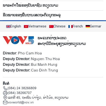
ພາ​ລະກຳ​ໃໝ່​ຂອງ​ປັນ​ຍາຊົນ ຫວຽດ​ນາມ
ຂີດ​ໝາຍ​ຂອງ​ພື້ນ​ຖານ​ເສດ​ຖະ​ກິດ​ບຸກ​ທະ​ລຸ
English
Vietnamese
Chinese
French
German
ພະແນກຕ່າງປະເທດ
ສະຖານີວິທະຍຸສຽງແຫ່ງຫວຽດນາມ
Director
: Pho Cam Hoa
Deputy Director:
Nguyen Thu Hoa
Deputy Director:
Bui Manh Hung
Deputy Director:
Cao Dinh Trung
ຕິດຕໍ່
(084) 24 38266809
(084) 38266707
ເລກທີ 45, ຖະໜົນ ບ່າ​ຈ້ຽວ, ຮ່າ​ໂນ້ຍ, ຫວຽດນາມ
vovworld@vov.vn