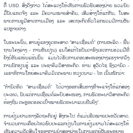
ຕື້ USD. ສິ່ງ​ດັ່ງ​ກ່າວ ໄດ້​ສະ​ແດງ​ໃຫ້​ເຫັນ​ການ​ພົວ​ພັນ​ສອງ​ຝ່າຍ ພວມ​ນັບ​
ມື້​ນັບ​ແທດ​ຈິງ ແລະ ມີ​ຄວາມ​ໝາຍ​ສຳ​ຄັນ, ເສີມ​ສ້າງ​ໃຫ້​ແກ່​ກັນ, ໃນ​ສະ​
ພາບ​ການ​​ພູ​ມີ​ສາດ​ການ​ເມືອງ ແລະ ເສດ​ຖະ​ກິດ​ທົ່ວ​ໂລກ​ພວມ​ມີ​ການ​ຜັນ​
ແປຫຼາຍ​ຢ່າງ.
ໃນ​ຂະ​ນະ​ນັ້ນ, ສານ​ຍູ້​ແຮງ​ຍຸດ​ທະ​ສາດ “ສາມ​ເຊື່ອມ​ຕ​ໍ່” (ການ​ຜະ​ລິດ - ພື້ນ​
ຖານ​ໂຄງ​ລ່າງ - ການ​ຫັນ​ປ່ຽນ) ແນ​ໃສ່​ແກ້​ໄຂ​ບັນ​ດາ​ຂົ​ງ​ເຂດ​ການ​ຮ່ວມ​ມື​ທີ່​
ຍັງ​ບໍ່​ທ​ັນ​ແໜ້ນ​ແຟ້ນນັ້ນ ແມ່ນ​ໄດ້​ຮັບ​ການ​ຕອບ​ສະ​ໜອງ​ຢ່າງ​ແຮງ​ຈາກ​ວົງ​
ການ​ນັກ​ຮຽນ​ຮູ້ ແລະ ປະ​ຊາ​ຄົມ​ວິ​ສາ​ຫະ​ກິດ. ທ່ານ ສຸ​ວັດ​ໄຊ ຊົງ​ວາ​ນິດ -
ເລ​ຂາ​ທິ​ການ​ໃຫຍ່​ສະ​ມາ​ຄົມ​ມິດ​ຕະ​ພາບ​ ຫວຽດ​ນາມ - ໄທ ເນັ້ນ​ໜັກ​ວ່າ:
“ກຳ​ນົດ​ທິດ “ສາມ​ເຊື່ອມ​ຕໍ່” ໄດ້​ວາງ​ອອກ​ເສັ້ນ​ທາງ​ທີ່​ຈະ​ແຈ້ງ​ໃຫ້​ແກ່​ສອງ​
ປະ​ເທດ, ນັບ​ແຕ່​ການ​ເຊື່ອມ​ຕໍ່​ລະ​ບົບ​ສະ​ໜອງ, ການ​ພັດ​ທະ​ນາ​ວິ​ສາ​ຫະ​ກິດ​
ທ້ອງ​ຖິ່ນ ຕະຫຼອດ​ຮອດ​ເປົ້າ​ໝາຍ​ພັດ​ທະ​ນາ​ແບບ​ຍືນ​ຍົງ”.
ການ​ຢ້ຽມ​ຢາມ​ທາງ​ລັດ​ຖະ​ກິດ​ຢູ່ ສິງ​ກະ​ໂປ ກໍ​ແມ່ນ​ຂີດ​ໝາຍ​ປະ​ຫວັດ​ສາດ.
ຈຳ​ນວນການ​ເຄື່ອນ​ໄຫວ​ພົບ​ປະ​ແລກ​ປ່ຽນ​ໃນ​ການ​ຢ້ຽມ​ຢາມ​ໄດ້​ສະ​ແດງ​ໃຫ້​
ເຫັນ​ຄວາມ​ຕັດ​ສິນ​ໃຈ​ຂອງ​ການ​ນຳ​ສອງ​ຝ່າຍ​ໃນ​ການ​ຊຸກ​ຍູ້​ຜັນ​ຂະ​ຫຍາຍ​