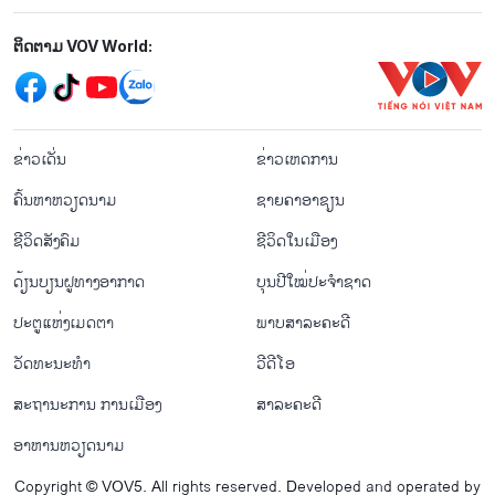
Mạng xã hội
ຕິດຕາມ VOV World:
menu footer tiếng Lào
ຂ່າວເດັ່ນ
ຂ່າວເຫດການ
ຄົ້ນຫາຫວຽດນາມ
ຊາຍຄາອາຊຽນ
ຊີ​ວິດ​ສັງ​ຄົມ
ຊີ​ວິດ​ໃນ​ເມືອງ
ດ້ຽນບຽນ​ຝູທາງ​ອາກາດ
ບຸນປີໃໝ່ປະຈຳຊາດ
ປະຕູແຫ່ງເມດຕາ
ພາບສາລະຄະດີ
ວັດທະນະທໍາ
ວີດີໂອ
ສະຖານະການ ການເມືອງ
ສາລະຄະດີ
ອາຫານຫວຽດນາມ
Copyright © VOV5. All rights reserved. Developed and operated by