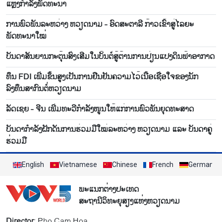
ແຫຼ່ງກຳລັງພັດທະນາ
ການພົວພັນລະຫວ່າງ ຫວຽດນາມ - ອົດສະຕາລີ ກ້າວເຂົ້າສູ່ໄລຍະ
ພັດທະນາໃໝ່
ບັນ​ດາ​ສັນ​ຍານກະ​ຕຸ້ນ​ສົ່ງ​ເສີມ​ໃນ​ບັ້ນ​ຕໍ່​ສູ້​ຕ້ານ​ການ​ປ່ຽນ​ແປງ​ດິນ​ຟ້າ​ອາ​ກາດ
ທຶນ FDI ເພີ່ມຂຶ້ນສູງເປັນການຢືນຢັນຄວາມໄວ້ເນື້ອເຊື່ອໃຈຂອງນັກ
ລົງທຶນສາກົນຕໍ່ຫວຽດນາມ
ລັດເຊຍ - ຈີນ ເພີ່ມທະວີກຳລັງໜູນໃຫ້ແກ່ການພົວພັນຍຸດທະສາດ
ບັນ​ດາ​ກຳ​ລັງ​ຝັກ​ດັນ​ການ​ຮ່ວມ​ມື​ໃໝ່​ລະ​ຫວ່າງ ຫວຽດ​ນາມ ແລະ ບັນ​ດາ​ຄູ່​
ຮ່ວມ​ມື
English
Vietnamese
Chinese
French
German
ພະແນກຕ່າງປະເທດ
ສະຖານີວິທະຍຸສຽງແຫ່ງຫວຽດນາມ
Director
: Pho Cam Hoa