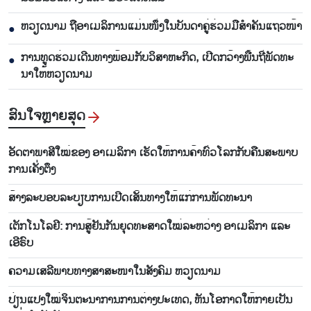
ຫ​ວຽດ​ນາມ ຖື​ອາ​ເມ​ລິ​ການ​ແມ່ນ​ໜຶ່ງ​ໃນ​ບັນ​ດາ​ຄູ່​ຮ່ວມ​ມື​ສຳ​ຄັນ​ແຖວ​ໜ້າ
●
ການ​ທູດ​ຮ່ວມ​ເດີນ​ທາງ​ພ້ອມກັບ​ວິ​ສາ​ຫະ​ກ​ິດ, ເປີດກວ້າງ​ພື້ນ​ຖີ່​ພັດ​ທະ​
●
ນາ​ໃຫ້​ຫວຽດ​ນາມ
ສົນ​ໃຈ​ຫຼາຍ​ສຸດ
ອັດ​ຕາ​ພາ​ສີ​ໃໝ່​ຂອງ ອາ​ເມ​ລິ​ກາ​ ເຮັດ​ໃຫ້​ການ​ຄ້າ​ທົ່ວ​ໂລກ​ກັບ​ຄືນ​ສະ​ພາບ​
ການ​ເຄັ່ງ​ຕຶງ
ສ້າງ​ລະ​ບອບ​ລະ​ບຽບ​ການ​ເປີດ​ເສັ້ນ​ທາງ​ໃຫ້​ແກ່​ການ​ພັດ​ທະ​ນາ
ເຕັກ​ໂນ​ໂລ​ຢີ: ການ​ສູ້​ຢັນ​ກັນ​ຍຸດ​ທະ​ສາດ​ໃໝ່​ລະ​ຫວ່າງ ອາ​ເມ​ລິ​ກາ ແລະ
ເອີ​ຣົບ
ຄວາມ​ເສ​ລີ​ພາບ​ທາງສາ​ສະ​ໜາ​ໃນ​ສັງ​ຄົມ ຫວຽດ​ນາມ
ປ່ຽນແປງໃໝ່ຈິນຕະນາການການຕ່າງປະເທດ, ຫັນໂອກາດໃຫ້ກາຍເປັນ