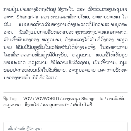
ການ​ຢ້ຽມ​ຢາມ​ທາງ​ລັດ​ຖະ​ກິດ​ຢູ່ ສິງ​ກະ​ໂປ ແລະ ເຂົ້າ​ຮ່ວມ​ກອງ​ປະ​ຊຸມ​ເຈ​
ລະ​ຈາ Shangri-la ຂອງ ທ່ານ​ເລ​ຂາ​ທິ​ການ​ໃຫຍ່, ປະ​ທານ​ປະ​ເທດ ໂຕ​
ເລິມ ແມ່ນ​ບາດ​ກ້າວ​ເດີນ​ທາງ​ການ​ຕ່າງ​ປະ​ເທດ​ທີ່​ມີ​ຄວາມ​ໝາຍ​ຍຸດ​ທະ​
ສາດ. ນັ້​ນ​ທັງ​ແມ່ນ​ການ​ສືບ​ທອດ​ແນວ​ທາງ​ການ​ຕ່າງ​ປະ​ເທດ​ເອ​ກະ​ລາດ,
ເປັນ​ເຈົ້າ​ຕົນ​ເອງ​ຂອງ ຫວຽດ​ນາມ, ທັງ​ສະ​ແດງ​ໃຫ້​ເຫັນ​ທີ່​ຕັ້ງ​ຂອງ ຫວຽດ​
ນາມ ​ທີ່​ນັບ​ມື້​ນັບ​ສູງ​ຂຶ້ນໃນ​ເວ​ທີ​ສາ​ກົນ​ໄດ້​ຢ່າງ​ຈະ​ແຈ້ງ. ໃນ​ສະ​ພາບ​ການ​
ໂລກ​ທີ່​ຂາດຄວາມ​ໝັ້ນ​ທ່ຽງ​ຄື​ປັດ​ຈຸ​ບັນ, ຫວຽດ​ນາມ ພວມ​ຊີ້​ໃຫ້​ເຫັນ​ຮູບ​
ພາບ​ປະ​ເທດ ຫວຽດ​ນາມ ທີ່​ມີ​ຄວາມ​ຮັບ​ຜິດ​ຊອບ, ເປັນ​ເຈົ້າ​ການ, ກຽມ​
ພ້ອມ​ປະ​ກອບ​ສ່ວນ​ເຂົ້າ​ໃນ​ສັນ​ຕິ​ພາບ, ສະ​ຖຽນ​ລະ​ພາບ ແລະ ການ​ພັ​ດ​ທະ​
ນາ​ຂອງ​ພາກ​ພື້ນ ກໍ​ຄື ທົ່ວ​ໂລກ./.
Tag:
VOV /
VOVWORLD /
ກອງ​ປະ​ຊຸມ​ Shangri – la /
ການ​ພົວ​ພັນ
ຫວຽດ​ນາມ - ສິງ​ກະ​ໂປ /
ເຂດ​ອຸດ​ສາ​ຫະ​ກຳ /
ເຕັກ​ໂນ​ໂລ​ຢີ