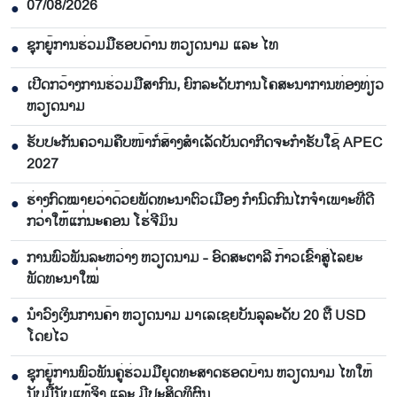
07/08/2026
●
ຊຸກຍູ້ການຮ່ວມມືຮອບດ້ານ ຫວຽດນາມ ແລະ ໄທ
●
ເປີດກວ້າງການຮ່ວມມືສາກົນ, ຍົກລະດັບການໂຄສະນາການທ່ອງທ່ຽວ
●
ຫວຽດນາມ
ຮັບປະກັນຄວາມຄືບໜ້າກໍ່ສ້າງສຳເລັດບັນດາກິດຈະກຳຮັບໃຊ້ APEC
●
2027
ຮ່າງກົດໝາຍວ່າດ້ວຍພັດທະນາຕົວເມືອງ ກຳນົດກົນໄກຈຳເພາະທີ່ດີ
●
ກວ່າໃຫ້ແກ່ນະຄອນ ໂຮ່ຈີມິນ
ການພົວພັນລະຫວ່າງ ຫວຽດນາມ - ອົດສະຕາລີ ກ້າວເຂົ້າສູ່ໄລຍະ
●
ພັດທະນາໃໝ່
ນຳ​ວົງ​ເງິນ​ການ​ຄ້າ ຫວຽດ​ນາມ ມາ​ເລ​ເຊຍ​ບັນ​ລຸ​ລະ​ດັບ 20 ຕື້ USD
●
ໂດຍ​ໄວ
ຊຸກ​ຍູ້​ການ​ພົວ​ພັນ​ຄູ່​ຮ່ວມ​ມື​ຍຸດ​ທະ​ສາດ​ຮອດ​ບ້ານ ຫວຽດ​ນາມ ໄທ​ໃຫ້​
●
ນັບ​ມື້​ນັບ​ແທ້​ຈິງ ແລະ ມີ​ປະ​ສິດ​ທິ​ຜົນ