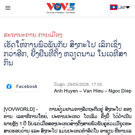
Nhảy đến nội dung
Lao
Menu trang chủ tiếng Lào
menu phụ tiếng Lào
ສະຖານະການ ການເມືອງ
ເຮັດ​ໃຫ້​ການ​ພົວ​ພັນ​ກັບ ສິງ​ກະ​ໂປ ເລິກ​ເຊິ່ງ
ກວ່າ​ອີກ, ຢັ້ງ​ຢືນ​ທີ່​ຕັ້ງ ຫວຽດ​ນາມ ໃນ​ເວ​ທີ​ສາ​
ກົນ
ວັນສຸກ, 29/05/2026, 17:55
Facebook
Anh Huyen – Van Hieu – Ngoc Diep
[VOVWORLD] - ການ​ຢ້ຽມ​ຢາມ​ທາງ​ລັດ​ຖະ​ກິດ​ຢູ່ ສິງ​ກະ​ໂປ ຂອງ​
ທ່ານ ເລ​ຂາ​ທິ​ການ​ໃຫຍ່, ປະ​ທານ​ປະ​ເທດ ໂຕ​ເລິມ ຄັ້ງ​ນີ້ ໄດ້​ດຳ​ເນີນ​
ພາຍຫຼັງ 1 ປີ ນັບ​ແຕ່​ເມື່ອ​ສອງ​ປະ​ເທດ​ສ້າງ​ຕັ້ງ​ສາຍ​ພົວ​ພັນ​ຄູ່​ຮ່ວມ​ມື​ຍຸດ​ທະ​
ສາດ​ຮອບ​ດ້ານ ແລະ ສິງ​ກະ​ໂປ ແມ່ນ​ປະ​ເທດ​ທຳ​ອິດ​​ໃນ ອາ​ຊຽນ ​ທີ່​ທ່ານເລ​