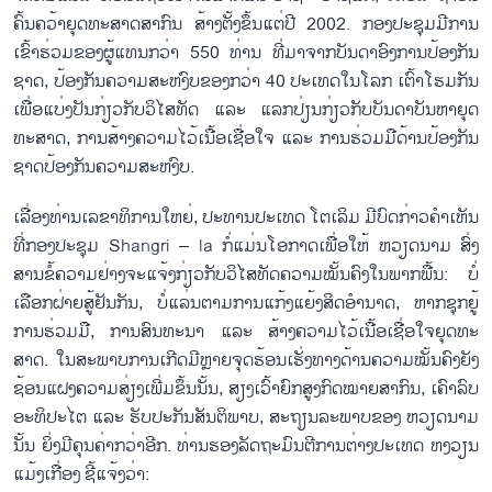
ຄົ້ນ​ຄວ້າ​ຍຸດ​ທະ​ສາດ​ສາ​ກົນ ສ້າງ​ຕັ້ງ​ຂຶ້ນ​ແຕ່​ປີ 2002. ກອງ​ປະ​ຊຸມ​​ມີ​ການ​
ເຂົ້າ​ຮ່ວມ​ຂອງ​ຜູ້​ແທນກວ່າ 550 ທ່ານ ທີ່​ມາ​ຈາກ​ບັນ​ດາ​ອົງ​ການ​ປ້ອງ​ກັນ​
ຊາດ, ປ້ອງ​ກັນ​ຄວາມ​ສະ​ຫງົບ​ຂອງກວ່າ 40 ປະ​ເທດ​ໃນ​ໂລກ ເຕົ້າ​ໂຮມ​ກັນ​
ເພື່ອແບ່ງ​ປັນ​ກ່ຽວ​ກັບ​ວິ​ໄສ​ທັດ ແລະ ແລກ​ປ່ຽນ​ກ່ຽວ​ກັບ​ບັນ​ດາ​ບັນ​ຫາ​ຍຸດ​
ທະ​ສາດ, ການ​ສ້າງ​ຄວາມ​ໄວ້​ເນື້ອ​ເຊື່ອ​ໃຈ ແລະ ການ​ຮ່ວມ​ມື​ດ້ານ​ປ້ອງ​ກັນ​
ຊາດ​ປ້ອງ​ກັນ​ຄວາມ​ສະ​ຫງົບ.
ເລື່ອງ​ທ່ານ​ເລ​ຂາ​ທິ​ການ​ໃຫຍ່, ປະ​ທານ​ປະ​ເທດ ໂຕ​ເລິມ ມີ​ບົດ​ກ່າວ​ຄຳ​ເຫັນ​
ທີ່ກອງ​ປະ​ຊຸມ​ Shangri – la ກໍ​່​ແມ່ນ​ໂອ​ກາດ​ເພື່ອ​ໃຫ້ ຫວຽດ​ນາມ ສົ່ງ​
ສານ​ຂໍ້​ຄວາມ​ຢ່າງ​ຈະ​ແຈ້ງ​ກ່ຽວ​ກັບ​ວິ​ໄສ​ທັດ​ຄວາມ​ໝັ້ນ​ຄົງ​ໃນ​ພາກ​ພື້ນ: ບໍ່​
ເລືອກ​ຝ່າຍ​ສູ້​ຢັນ​ກັນ, ບໍ່​ແລ່ນ​ຕາມ​ການ​ແກ້ງ​ແຍ້ງ​ສິດ​ອຳ​ນາດ, ຫາກ​ຊຸກ​ຍູ້​
ການ​ຮ່ວມ​ມື, ການ​ສົນ​ທະ​ນາ ແລະ ສ້າງ​ຄວາມ​ໄວ້​ເນື້ອ​ເຊື່ອ​ໃຈ​ຍຸດ​ທະ​
ສາດ. ໃນ​ສະ​ພາບ​ການ​ເກີດ​ມີຫຼາຍ​ຈຸດ​ຮ້ອນ​ເຮັ່ງ​ທາງ​ດ້ານ​ຄວາມ​ໝັ້ນ​ຄົງ​ຍັງ​
ຊ້ອນ​ແຝ​ງ​ຄວາມ​ສ່ຽງ​ເພີ່ມ​ຂຶ້ນ​ນັ້ນ, ສຽງ​ເວົ້າ​ຍົກ​ສູງກົດ​ໝາຍ​ສາ​ກົນ, ເຄົາ​ລົບ​
ອະ​ທິ​ປະ​ໄຕ ແລະ ຮັບ​ປະ​ກັນ​ສັນ​ຕິ​ພາບ, ສະ​ຖຽນ​ລະ​ພາບ​ຂອງ ຫວຽດ​ນາມ
ນັ້ນ ຍິ່ງ​ມີ​ຄຸນ​ຄ່າກວ່າ​ອີກ. ທ່ານ​ຮອງ​ລັດ​ຖະ​ມົນ​ຕີ​ການ​ຕ່າງ​ປະ​ເທດ ຫງວຽນ​
ແມ້​ງ​ເກື່ອງ ຊີ້​ແຈ້ງວ່າ: