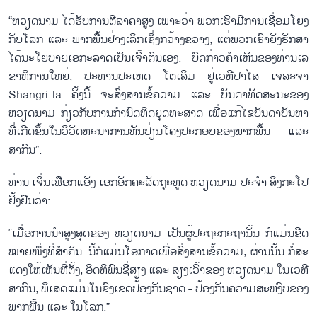
“ຫວຽດ​ນາມ ໄດ້​ຮັບ​ການ​ຕີ​ລາ​ຄາ​ສູງ ເພາະ​ວ່າ ພວກ​ເຮົາ​ມີ​ການ​ເຊື່ອມ​ໂຍງ​
ກັບ​ໂລກ ແລະ ພາກ​ພື້ນ​ຢ່າງ​ເລິກ​ເຊິ່ງກວ້າງ​ຂວາງ, ແຕ່​ພວກ​ເຮົາ​ຍັງ​ຮັກ​ສາ​
ໄດ້​ນະ​ໂຍ​ບາຍ​ເອ​ກະ​ລາດ​ເປັນ​ເຈົ້າ​ຕົນ​ເອງ. ​ບົດ​ກ່າວ​ຄຳ​ເຫັນ​ຂອງ​ທ່ານ​ເລ​
ຂາ​ທິ​ການ​ໃຫຍ່, ປະ​ທານ​ປະ​ເທດ ໂຕ​ເລິມ ຢູ່​ເວ​ທີ​ປ​າ​ໄສ ເຈ​ລະ​ຈາ
Shangri-la ຄັ້ງ​ນີ້ ຈະ​ສົ່ງ​ສານ​ຂໍ້​ຄວາມ ແລະ ບັນ​ດາ​ທັດ​ສະ​ນະ​ຂອງ
ຫວຽດ​ນາມ ກ່ຽວ​ກັບ​ການກຳ​ນົດ​ທິດ​ຍຸດ​ທະ​ສາດ ເພື່ອ​ແກ້​ໄຂ​ບັນ​ດາ​ບັນ​ຫາ​
ທີ່​ເກີດ​ຂຶ້ນ​ໃນ​ວິ​ວັດ​ທະ​ນາ​ການ​ຫັນ​ປ່ຽນ​ໂຄງ​ປະ​ກອບ​ຂອງ​ພາກ​ພື້ນ ແລະ
ສາ​ກົນ”.
ທ່ານ ເຈິ່ນ​ເຟືອກ​ແອັງ ເອກ​ອັກ​ຄະ​ລັດ​ຖຸ​ະ​ທູດ ຫວຽດ​ນາມ ປະ​ຈຳ ສິງ​ກະ​ໂປ
ຢັ້ງ​ຢືນ​ວ່າ:
“ເມື່ອ​ການ​ນຳ​ສູງ​ສຸດ​ຂອງ ຫວຽດ​ນາມ ເປັນ​ຜູ້​ປະ​ຖະ​ກະ​ຖາ​ນັ້ນ ກໍ​ແມ່ນ​ຂີດ​
ໝາຍ​ໜຶ່ງ​ທີ່​ສຳ​ຄັນ. ນີ້​ກໍ​ແມ່ນ​ໂອ​ກາ​ດ​ເພື່ອ​ສົ່ງ​ສານ​ຂໍ້​ຄວາມ, ຜ່ານ​ນັ້ນ ​ກໍ່ສະ​
ແດງ​ໃຫ້​ເຫັນ​ທີ່​ຕັ້ງ, ອິດ​ທິ​ພົນ​ຊື່​ສຽງ ແລະ ສຽງ​ເວົ້າ​ຂ​ອງ ຫວຽດ​ນາມ ໃນ​ເວ​ທີ​
ສາ​ກົນ, ພິ​ເສດ​ແມ່ນ​ໃນ​ຂ​ົງ​ເຂດ​ປ້ອງ​ກັນ​ຊາດ - ປ້ອງ​ກັນ​ຄວາມ​ສະ​ຫງົບ​ຂອງ​
ພາກ​ພື້ນ ແລະ​ ໃນ​ໂລກ.”