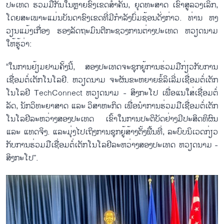
ປະ​ເທດ​ ​ຮ່ວມ​ມືກັນ​ໃນຫຼາຍ​ຂົງ​ເຂດ​ສຳ​ຄັນ, ຍຸດ​ທະ​ສາດ ເຂົ້າ​ສູ່​ລວງ​ເລິກ,
ໂດຍ​ສະ​ເພາະ​ແມ່ນ​ບັນ​ດາ​ຂົງ​ເຂດ​ທີ່​ມີ​ກຳ​ລັງ​ບົ່ມ​ຊ້ອນ​ດັ່ງ​ກ່າວ. ທ່ານ ຫງ
ວຽນ​ແມ້ງ​ເກື່ອງ ຮອງ​ລັດ​ຖະ​ມົນ​ຕີ​ກະ​ຊວງ​ການ​ຕ່າງ​ປະ​ເທດ ຫວຽດ​ນາມ
ໃຫ້​ຮູ້​ວ່າ:
“ໃນ​ການ​ຢ້ຽມ​ຢາມ​ຄັ້ງ​ນີ້, ສອງ​ປະ​ເທດ​ຈະ​ຊຸກ​ຍູ້​ການ​ຮ່ວມ​ມື​ກ່ຽວ​ກັບ​ການ​
ເຊື່ອມ​ຕໍ່​ເຕັກ​ໂນ​ໂລ​ຢີ. ​ຫວຽດ​ນາມ ​ຈະ​ຜັນ​ຂະ​ຫຍາຍ​ຂໍ້​ລິ​ເລີ່ມ​ເຊື່ອມ​ຕໍ່​ເຕັກ​
ໂນ​ໂລ​ຢີ TechConnect ຫວຽດ​ນາມ - ສິງ​ກະ​ໂປ ເພື່ອ​ແນ​ໃສ່​ເຊື່ອມ​ຕໍ່
ລັດ, ນັກ​ວິ​ທະ​ຍາ​ສາດ ແລະ ວິ​ສາ​ຫະ​ກິດ ເພື່ອ​ນຳ​ການ​ຮ່ວມ​ມື​ເຊື່ອມ​ຕໍ່​ເຕັກ​
ໂນ​ໂລ​ຢີ​ລະ​ຫວ່າງ​ສອງ​ປະ​ເທດ ເຂົ້າ​ໃນການ​ປະ​ຕິ​ບັດ​ຢ່າງ​ມີ​ປະ​ສິດ​ທິ​ຜົນ
ແລະ ແທດ​ຈິງ. ແລະມຸ່ງ​ໄປ​ເຖິງ​ການ​ຊຸກ​ຍູ້​ສ້າງ​ຕັ້ງ​ພື້​ນ​ທີ່, ລະ​ບົບ​ນິ​ເວ​ດ​ກ່ຽວ​
ກັບ​ການຮ​່ວມ​ມື​ເຊື່ອມ​ຕ​ໍ່​ເຕັກ​ໂນ​ໂລ​ຢີລະ​ຫວ່າງ​ສອງ​ປະ​ເທດ ຫວຽດ​ນາມ -
ສິງ​ກະ​ໂປ”.