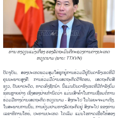
ທ່ານ ຫງວຽນ​ແມ້ງ​ເກື່ອງ ຮອງ​ລັດ​ຖະ​ມົນ​ຕີ​ກະ​ຊວງ​ການ​ຕ່າງ​ປະ​ເທດ
ຫວຽດ​ນາມ (ພາບ: TTXVN)
ປັດ​ຈຸ​ບັນ, ສອງ​ປະ​ເທດ​ພວມ​ສຸ​ມ​ໃສ່​ຊຸກ​ຍູ້​ການ​ຮ່ວມ​ມື​ຢູ່​ບັນ​ດາ​ຂົງ​ເຂດ​ທີ່​ມີ​
ຄຸນ​ນະ​ພາບ​ສູງ​ຄື: ການ​ຮ່ວມ​ມື​ດ້ານ​ເສດ​ຖະ​ກິດ​ດີ​ຈີ​ຕອນ, ເສດ​ຖະ​ກິດ​ສີ​
ຂຽວ, ປັນ​ຍາ​ປະ​ດິດ, ທາດ​ເຄິ່ງ​ຊັກ​ນຳ. ນີ້​ແມ່ນ​ບັນ​ດາ​ຂົງ​ເຂດ​ທີ່​ມີ​ກຳ​ລັງ​ບົ່ມ​
ຊ້ອນຫຼາຍ​ຢ່າງ ເຊິ່ງ​ສອ​ງ​ຝ່າຍ​ກຳ​ນົດ​ວ່າ ແມ່ນ​ເສົາ​ຄ້ຳ​ໃນ​ການ​ເຊື່ອມ​ຕໍ່​ການ​
ຮ່ວມ​ມື​ທາງ​ດ້ານ​ເສດ​ຖະ​ກິດ ຫວຽດ​ນາມ - ສິ​ງ​ກະ​ໂປ ໃນ​ໄລ​ຍະ​ຈະ​ມາ​ເຖິງ.
ໃນ​ສະ​ພາບ​ການ​ນັ້ນ, ການ​ຢ້ຽມ​ຢາມ​ທາງ​ລັດ​ຖະ​ກິດຢູ່ ສິງ​ກະ​ໂປ ​ຂອງ​ທ່ານ​
ເລ​ຂ​າ​ທິ​ການ​ໃຫຍ່, ປະ​ທານ​ປະ​ເທດ ໂຕ​ເລິມ ແມ່ນ​ໂອ​ກາດ​ເພື່ອ​ໃຫ້​ສອງ​