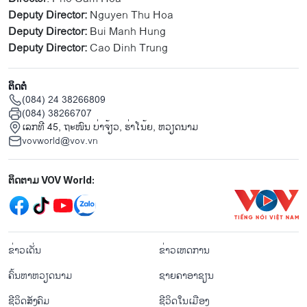
Deputy Director:
Nguyen Thu Hoa
Deputy Director:
Bui Manh Hung
Deputy Director:
Cao Dinh Trung
ຕິດຕໍ່
(084) 24 38266809
(084) 38266707
ເລກທີ 45, ຖະໜົນ ບ່າ​ຈ້ຽວ, ຮ່າ​ໂນ້ຍ, ຫວຽດນາມ
vovworld@vov.vn
Mạng xã hội
ຕິດຕາມ VOV World:
menu footer tiếng Lào
ຂ່າວເດັ່ນ
ຂ່າວເຫດການ
ຄົ້ນຫາຫວຽດນາມ
ຊາຍຄາອາຊຽນ
ຊີ​ວິດ​ສັງ​ຄົມ
ຊີ​ວິດ​ໃນ​ເມືອງ