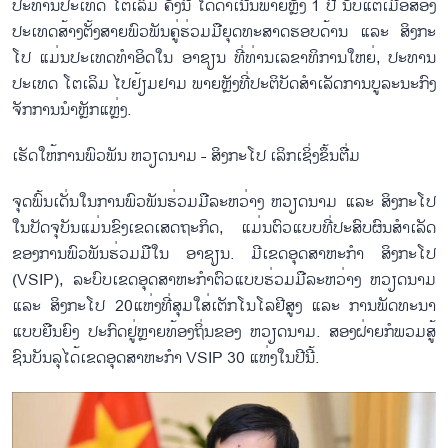
ປະ​ທານ​ປະ​ເທດ ໂຕ​ເລິມ ຄັ້ງ​ນີ້ ໄດ້​ດຳ​ເນີນ​ພາຍຫຼັງ 1 ປີ ນັບ​ແຕ່​ເມື່ອ​ສອງ​
ປະ​ເທດ​ສ້າງ​ຕັ້ງ​ສາຍ​ພົວ​ພັນ​ຄູ່​ຮ່ວມ​ມື​ຍຸດ​ທະ​ສາດ​ຮອບ​ດ້ານ ແລະ ສິງ​ກະ​
ໂປ ແມ່ນ​ປະ​ເທດ​ທຳ​ອິດ​​ໃນ ອາ​ຊຽນ ​ທີ່​ທ່ານເລ​ຂາ​ທິ​ການ​ໃຫຍ່, ປະ​ທານ​
ປະ​ເທດ ໂຕ​ເລິມ ໄປ​ຢ້ຽມ​ຢາມ ພາຍຫຼັງ​ທີ່​ປະ​ຕິ​ບັດ​ສຳ​ເລັດ​ການ​ບູ​ລະ​ນະ​ກົງ​
ຈັກ​ການ​ນຳຫຼັກ​ແຫຼ່ງ.
ເຮັດ​ໃຫ້​ການ​ພົວ​ພັນ ຫວ​ຽດ​ນາມ - ສິງ​ກະ​ໂປ ເລິກ​ເຊິ່ງ​ຂຶ້ນ​ຕື່ມ
ຈຸດ​ພົ້ນ​ເດັ່ນ​ໃນ​ການ​ພົວ​ພັນ​ຮ່ວມ​ມື​ລະ​ຫວ່າງ ຫວຽດ​ນາມ ແລະ ສິງ​ກະ​ໂປ
ໃນ​ປັດ​ຈຸ​ບັນ​ແມ່ນ​ຂົງ​ເຂດ​ເສດ​ຖະ​ກິດ, ແມ່ນ​ຕົວ​ແບບ​ທີ່​ປະ​ສົບ​ຜົນ​ສຳ​ເລັດ​
ຂອງ​ການ​ພົວ​ພັນ​ຮ່ວມ​ມື​ໃນ ອາ​ຊຽນ. ​​ມີເຂດ​ອຸດ​ສາ​ຫະ​ກຳ ສິງ​ກະ​ໂປ
(VSIP), ລະ​ບົບ​ເຂດ​ອຸດ​ສາ​ຫະ​ກຳ​ຕົວ​ແບບ​ຮ່ວມ​ມື​ລະ​ຫວ່າງ ຫວຽດ​ນາມ
ແລະ ສິງ​ກະ​ໂປ 20ແຫ່ງ​ທີ່ສຸມ​ໃສ່​ເຕັກ​ໂນ​ໂລ​ຢີ​ສູງ ແລະ ກາ​ນ​ພັດ​ທະ​ນາ​
ແບບ​ຍືນ​ຍົງ ປະ​ກົດ​ຢູ່ຫຼາຍ​ທ້ອງ​ຖິ່ນ​ຂອງ ຫວຽດ​ນາມ. ສອງ​ຝ່າຍ​ກໍ​ພວມ​ສູ້​
ຊົນ​ບັນ​ລຸ​ໄດ້ເຂດ​ອຸດ​ສາ​ຫະ​ກຳ VSIP 30 ແຫ່ງໃນ​ປີ​ນີ້.