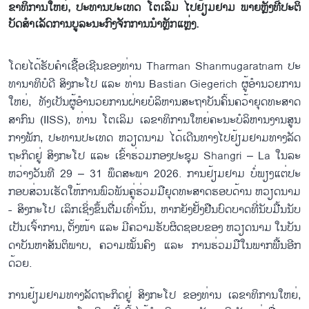
ຂາ​ທິ​ການ​ໃຫຍ່, ປະ​ທານ​ປະ​ເທດ ໂຕ​ເລິມ ໄປ​ຢ້ຽມ​ຢາມ ພາຍຫຼັງ​ທີ່​ປະ​ຕິ​
ບັດ​ສຳ​ເລັດ​ການ​ບູ​ລະ​ນະ​ກົງ​ຈັກ​ການ​ນຳຫຼັກ​ແຫຼ່ງ.
ໂດຍ​ໄດ້​ຮັບ​ຄຳ​ເຊື​້ອ​ເຊີນ​ຂອງ​ທ່ານ Tharman Shanmugaratnam ປະ​
ທາ​ນາ​ທິ​ບໍ​ດີ ສິງກ​ະ​ໂປ ແລະ ທ່ານ Bastian Giegerich ຜູ້​ອຳ​ນວຍ​ການ​
ໃຫຍ່, ທັງ​ເປັນ​ຜູ້​ອຳ​ນວຍ​ການ​ຝ່າຍ​ບໍ​ລິ​ຫານ​ສະ​ຖາ​ບັນ​ຄົ້ນ​ຄວ້າ​ຍຸດ​ທະ​ສາດ​
ສາ​ກົນ (IISS), ທ່ານ ໂຕ​ເລິມ ເລ​ຂາ​ທິ​ການ​ໃຫຍ່ຄະ​ນະ​ບໍ​ລິ​ຫານ​ງານ​ສູນ​
ກາງ​ພັກ, ປະ​ທານ​ປະ​ເທດ ຫວຽດ​ນາມ ໄດ້​ເດີນ​ທາງ​ໄປ​ຢ້ຽມ​ຢາມ​ທາງ​ລັດ​
ຖະ​ກິດ​ຢູ່ ສິງ​ກະ​ໂປ ແລະ ເຂົ້າ​ຮ່ວມ​ກອງ​ປະ​ຊຸມ​ Shangri – La ໃນ​ລະ​
ຫວ່າງວັນ​ທີ 29 – 31 ພຶດ​ສະ​ພາ 2026. ການ​ຢ້ຽມ​ຢາມ ບໍ່​ພຽງ​ແຕ່​ປະ​
ກອບ​ສ່ວນ​ເຮັດ​ໃຫ້​ການ​ພົວ​ພັນ​ຄູ່​ຮ່ວມ​ມື​ຍຸດ​ທະ​ສາດ​ຮອບ​ດ້ານ ຫວຽດ​ນາມ
- ສິງ​ກະ​ໂປ ເລິກ​ເຊິ່ງ​ຂຶ້ນ​ຕື່ມເທົ່າ​ນັ້ນ, ຫາກ​ຍັງ​ຢັ້ງ​ຢື​ນ​ບົດ​ບາດ​ທີ່ນັບ​ມື້ນ​ນັບ​
ເປັນ​ເຈົ້າ​ການ, ຕັ້ງ​ໜ້າ ແລະ ມີ​ຄວາມ​ຮັບ​ຜິດ​ຊອບ​ຂອງ ຫວຽດ​ນາມ ໃນ​ບັນ​
ດາ​ບັນ​ຫາ​ສັນ​ຕິ​ພາບ, ຄວາມ​ໝັ້ນ​ຄົງ ແລະ ການ​ຮ່ວມ​ມື​ໃນ​ພາກ​ພື້ນອີກ​
ດ້ວຍ.
ການ​ຢ້ຽມ​ຢາມ​ທາງ​ລັດ​ຖະ​ກິດ​ຢູ່ ສິງ​ກະ​ໂປ ຂອງ​ທ່ານ ເລ​ຂາ​ທິ​ການ​ໃຫຍ່,