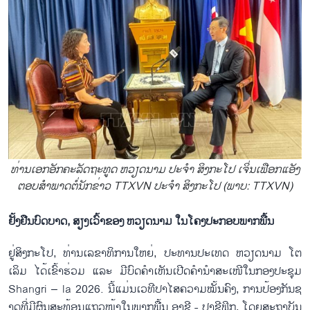
ທ່ານ​ເອກ​ອັກ​ຄະ​ລັດ​ຖະ​ທູດ ຫວຽດນາມ ປະ​ຈຳ ສິງ​ກະ​ໂປ ເຈິ່ນ​ເຟືອກ​ແອັງ
ຕອບ​ສຳ​ພາດ​ຕໍ່​ນັກ​ຂ່າວ TTXVN ປະ​ຈຳ ສິງ​ກະ​ໂປ (ພາບ: TTXVN)
ຢັ້ງ​ຢືນ​ບົດ​ບາດ, ​ສຽງ​ເວົ້າ​ຂອງ ຫວຽດ​ນາມ ໃນ​ໂຄງ​ປະ​ກອບ​ພາ​ກ​ພື້ນ
ຢູ່​ສິງ​ກະ​ໂປ, ທ່ານ​ເລ​ຂາ​ທິ​ການ​ໃຫຍ່, ປະ​ທານ​ປະ​ເທດ ຫວຽດ​ນາມ ໂຕ​
ເລິມ ໄດ້​ເຂົ້າ​ຮ່ວມ ແລະ ມີ​ບົດ​ຄຳ​ເຫັນ​ເປີດ​​ຄຳ​ນຳ​ສະ​ເໜີ​ໃນ​ກອງ​ປະ​ຊຸມ​
Shangri – la 2026. ນີ້​ແມ່ນ​ເວ​ທີ​ປາ​ໄສ​ຄວາມ​ໝັ້ນ​ຄົງ, ການ​ປ້ອງ​ກັນ​ຊ​
າດທີ່​ມີ​ຜົນ​ສະ​ທ້ອນ​ແຖວ​ໜ້າ​ໃນ​ພາກ​ພື້ນ ອາ​ຊີ - ປາ​ຊີ​ຟິກ, ໂດຍ​ສະ​ຖາ​ບັນ​