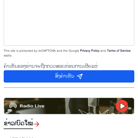
This site is protected by reCAPTCHA and the Google
Privacy Policy
and
Terms of Service
apply.
ຄຳເຫັນຂອງທ່ານຈະຖືກກວດສອບກ່ອນການເຜີຍແຜ່
ສົ່ງຄຳເຫັນ
ຂ່າວ/ບົດ​ໃໝ່