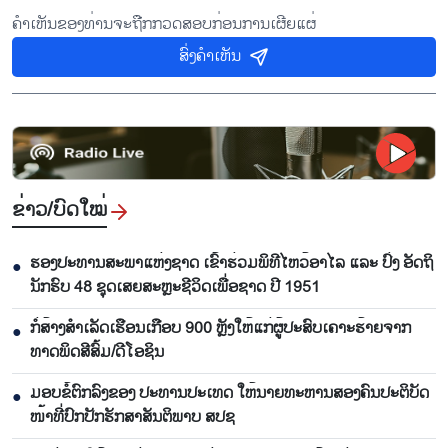
ຄຳເຫັນຂອງທ່ານຈະຖືກກວດສອບກ່ອນການເຜີຍແຜ່
ສົ່ງຄຳເຫັນ
ຂ່າວ/ບົດ​ໃໝ່
ຮອງ​ປະ​ທານ​ສະ​ພາ​ແຫ່ງ​ຊາດ ເຂົ້າ​ຮ່ວມ​ພິ​ທີ​ໄຫວ້​ອາ​ໄລ ແລະ ປົ່ງ​ ອັດ​ຖິ​
●
ນັກ​ຮົບ​ 48 ຊຸດເສຍ​ສະຫຼະ​ຊີ​ວິດ​ເພື່ອ​ຊາດ ປີ 1951
ກໍ່​ສ້າງ​ສຳ​ເລັດ​ເຮືອນເກືອບ 900 ຫຼັງ​ໃຫ້​ແກ່​ຜູ້​ປະ​ສົບ​ເຄາ​ະ​ຮ້າຍ​ຈາກ​
●
ທາດ​ພິດ​ສີ​ສົ້ມ/ດີ​ໂອ​ຊິນ​
ມອບ​ຂໍ້​ຕົກ​ລົງ​ຂອງ​ ປະ​ທານ​ປະ​ເທດ ໃຫ້​ນາຍ​ທະ​ຫານ​ສອງ​ຄົນ​ປະ​ຕິ​ບັດ​
●
ໜ້າ​ທີ່​ປົກ​ປັກ​ຮັກ​ສາ​ສັນ​ຕິ​ພາບ ສ​ປ​ຊ