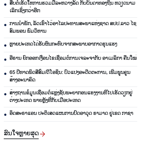
ສືບ​ຕໍ່​ເຮັດ​ໃຫ້​ການ​ຮ່ວມມື​ລະ​ຫວ່າງ​ລັດ ກັບ​ບັນ​ດາ​ທ້ອງ​ຖິ່ນ ຫວຽດ​ນາມ
●
ເລິກ​ເຊິ່ງກວ່າ​ອີກ
ການ​ນຳ​ພັກ​, ລັດ​ເຂົ້າ​ໄວ້​ອາ​ໄລ​ປະ​ທານ​ສະ​ພາ​ແຫ່ງ​ຊາດ ສ​ປ​ປ.ລາວ ໄຊ​
●
ສົມ​ພອນ ພົມ​ວິ​ຫານ
ຫຼາຍປະເທດໄດ້ຮັບຜົນກະທົບຈາກສະພາບອາກາດຮຸນແຮງ
●
ອີຣານ ຍົກອອກເງື່ອນໄຂເຊື່ອມຕໍ່ການເຈລະຈາກັບ ອາເມລິກາ ຄືນໃໝ່
●
65 ​ປີທາດ​ພິດ​ສີ​ສົ້ມ/ດີ​ໂອ​ຊິນ: ປົວ​ແປງ​ອະ​ດີດ​ຕະ​ການ, ເພີ່ມ​ພູນ​ຄູນ​
●
ສ້າງ​ອະ​ນາຄົດ
ສ້າງຖານຂໍ້ມູນເຊື່ອມຕໍ່ແຫຼ່ງຊັບພະຍາກອນແຮງງານທີ່ໄປເຮັດວຽກຢູ່
●
ຕ່າງປະເທດ ພາຍຫຼັງທີ່ກັບເມືອປະເທດ
ອິດສະຣາແອນ ປະຕິເສດແຜນການປົດອາວຸດ ຮາມາດ ຢູ່ເຂດ ກາຊາ
●
ສົນ​ໃຈ​ຫຼາຍ​ສຸດ