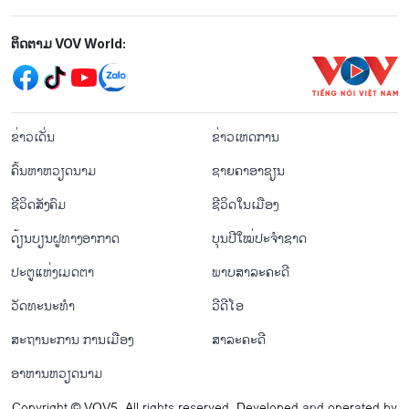
Mạng xã hội
ຕິດຕາມ VOV World:
menu footer tiếng Lào
ຂ່າວເດັ່ນ
ຂ່າວເຫດການ
ຄົ້ນຫາຫວຽດນາມ
ຊາຍຄາອາຊຽນ
ຊີ​ວິດ​ສັງ​ຄົມ
ຊີ​ວິດ​ໃນ​ເມືອງ
ດ້ຽນບຽນ​ຝູທາງ​ອາກາດ
ບຸນປີໃໝ່ປະຈຳຊາດ
ປະຕູແຫ່ງເມດຕາ
ພາບສາລະຄະດີ
ວັດທະນະທໍາ
ວີດີໂອ
ສະຖານະການ ການເມືອງ
ສາລະຄະດີ
ອາຫານຫວຽດນາມ
Copyright © VOV5. All rights reserved. Developed and operated by