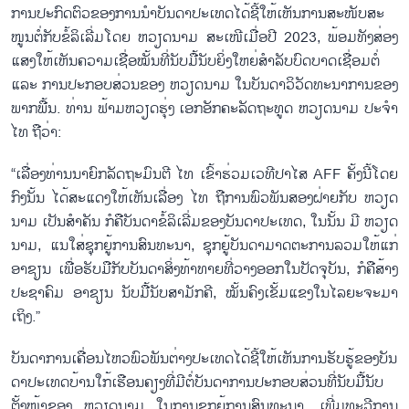
ການ​ປະ​ກົດ​ຕົວ​ຂອງ​ການ​ນຳ​ບັນ​ດາ​ປະ​ເທດ​ໄດ້​ຊີ້​ໃຫ​້​ເຫັນ​ການ​ສະ​ໜັບ​ສະ​
ໜູນ​ຕໍ່​ກັບ​ຂໍ້​ລິ​ເລີ່ມ​ໂດຍ ຫວຽດ​ນາມ ສະ​ເໜີ​ເມື່ອ​ປີ 2023, ພ້ອມ​ທັງ​ສ່ອງ​
ແສງ​ໃຫ້​ເຫັນ​ຄວາມ​ເຊື່ອ​ໝັ້ນ​ທີ່​ນັບ​ມື້​ນັບ​ຍິ່ງ​ໃຫຍ່​ສຳ​ລັບ​ບົດ​ບາດ​ເຊື່ອມ​ຕໍ່
ແລະ ການ​ປະ​ກອບ​ສ່ວນ​ຂອງ​ ຫວຽດ​ນາມ ໃນ​ບັນ​ດາ​ວິ​ວັດ​ທະ​ນາ​ການ​ຂອງ​
ພາກ​ພື້ນ. ທ່ານ ຟ້າມ​ຫວຽດ​ຮຸ່ງ ເອກ​ອັກ​ຄະ​ລັດ​ຖະ​ທູດ​ ຫວຽດ​ນາມ ປະ​ຈຳ
ໄທ ຖື​ວ່າ:
“ເລື່ອງ​ທ່ານ​ນາ​ຍົກ​ລັດ​ຖະ​ມົນ​ຕີ​ ໄທ ເຂົ້າ​ຮ່ວມ​ເວ​ທີ​ປາ​ໄສ AFF ຄັ້ງ​ນີ້​ໂດຍ​
ກົງ​ນ​ັ້ນ ໄດ້​ສະ​ແດງ​ໃຫ້​ເຫັນ​ເລື່ອງ ໄທ ຖື​ການ​ພົວ​ພັນ​ສອງ​ຝ່າຍ​ກັບ ຫວຽດ​
ນາມ ເປັນ​ສຳ​ຄັນ ກໍ​ຄື​ບັນ​ດາ​ຂໍ້​ລິ​ເລີ່ມ​ຂອງ​ບັນ​ດາ​ປະ​ເທດ, ໃນ​ນັ້ນ ມີ​ ຫວຽດ​
ນາມ, ແນ​ໃສ່​ຊຸກ​ຍູ້​ການ​ສົນ​ທະ​ນາ, ຊຸກ​ຍູ້​ບັນ​ດາ​ມາດ​ຕະ​ການ​ລວມ​ໃຫ້​ແກ່
ອາ​ຊຽນ ເພື່ອ​ຮັບ​ມື​ກັບ​ບັນ​ດາ​ສິ່ງ​ທ້າ​ທາຍ​ທີ່​ວາງ​ອອກ​ໃນ​ປັດ​ຈຸ​ບັນ, ກໍ​ຄື​ສ້າງ​
ປະ​ຊາ​ຄົມ ອາ​ຊຽນ ນັບ​ມື້​ນັບ​ສາ​ມັກ​ຄີ, ໝັ້ນ​ຄົງ​ເຂັ້ມ​ແຂງ​ໃນ​ໄລ​ຍະ​ຈ​ະ​ມາ​
ເຖິງ.”
ບ​ັນ​ດາ​ການ​ເຄື່ອນ​ໄຫວ​ພົວ​ພັນ​ຕ່າງ​ປະ​ເທດ​ໄດ້​ຊີ້​ໃຫ້​ເຫັນ​ການ​ຮັບ​ຮູ້​ຂອງ​ບັນ​
ດາ​ປະ​ເທດ​ບ້ານ​ໃກ້​ເຮືອນ​ຄຽງ​ທີ່​ມີ​ຕໍ່​ບັນ​ດາ​ການ​ປະ​ກອບ​ສ່ວນ​ທີ່​ນັບ​ມື້​ນັບ​
ຕັ້ງ​ໜ້າ​ຂອງ ຫວຽດ​ນາມ ໃນ​ການ​ຊຸກ​ຍູ້​ການ​ສົນ​ທະ​ນາ, ເພີ່ມ​ທະ​ວີ​ການ​