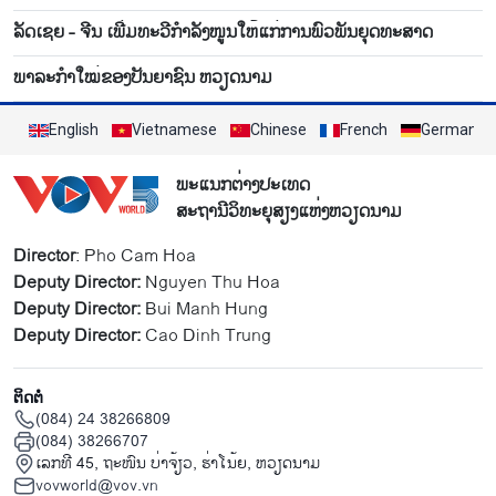
ລັດເຊຍ - ຈີນ ເພີ່ມທະວີກຳລັງໜູນໃຫ້ແກ່ການພົວພັນຍຸດທະສາດ
ພາ​ລະກຳ​ໃໝ່​ຂອງ​ປັນ​ຍາຊົນ ຫວຽດ​ນາມ
English
Vietnamese
Chinese
French
German
ພະແນກຕ່າງປະເທດ
ສະຖານີວິທະຍຸສຽງແຫ່ງຫວຽດນາມ
Director
: Pho Cam Hoa
Deputy Director:
Nguyen Thu Hoa
Deputy Director:
Bui Manh Hung
Deputy Director:
Cao Dinh Trung
ຕິດຕໍ່
(084) 24 38266809
(084) 38266707
ເລກທີ 45, ຖະໜົນ ບ່າ​ຈ້ຽວ, ຮ່າ​ໂນ້ຍ, ຫວຽດນາມ
vovworld@vov.vn