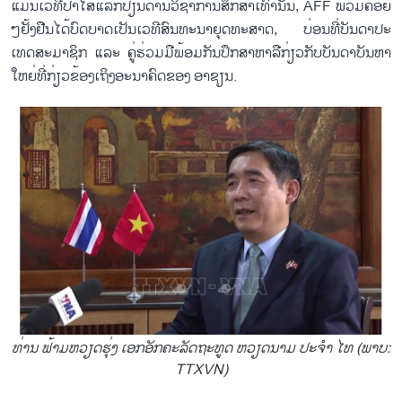
ແມ່ນ​ເວ​ທີ​ປາ​ໄສ​ແລກ​ປ່ຽນດ້ານ​ວິ​ຊາ​ການ​ສຶກ​ສາ​ເທົ່າ​ນັ້ນ, AFF ພວມ​ຄ່ອຍ
ໆ​ຢັ້ງ​ຢືນ​ໄດ້​ບົດ​ບາດ​ເປັນ​ເວ​ທີ​ສົນ​ທະ​ນາ​ຍຸດ​ທະ​ສາດ, ບ່ອນ​ທີ່​ບັນ​ດາ​ປະ​
ເທດ​ສະ​ມາ​ຊິກ ແລະ ຄູ່​ຮ່ວມ​ມື​ພ້ອມ​ກັນ​ປຶກ​ສາ​ຫາ​ລື​ກ່​ຽວ​ກັບ​ບັນ​ດາ​ບັນ​ຫາ​
ໃຫຍ່​ທີ່​ກ່ຽວ​ຂ້ອງ​ເຖິງ​ອະ​ນາ​ຄົດ​ຂອງ ອາ​ຊຽນ.
ທ່ານ ຟ້າມ​ຫວຽດ​ຮຸ່ງ ເອກ​ອັກ​ຄະ​ລັດ​ຖະ​ທູດ​ ຫວຽດ​ນາມ ປະ​ຈຳ ໄທ (ພາບ:
TTXVN)