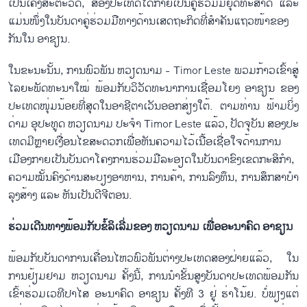
ເປັນເຄິ່ງ​ສະ​ຕະ​ວັດ, ສອງ​ປະ​ເທດ​ໄດ້​ກາຍ​ເປັນ​ຄູ່​ຮ່ວມ​ມື​ຍຸດ​ທະ​ສາດ ແລະ
ແມ່ນ​ໜຶ່ງ​ໃນ​ບັນ​ດາ​ຄູ່​ຮ່ວມ​ມື​ທາງ​ດ້ານ​ເສດ​ຖະ​ກິດ​ທີ່​ສຳ​ຄັນ​ແຖວ​ໜ້າ​ຂອງ​
ກັນ​ໃນ ອາ​ຊຽນ.
ໃນ​ຂະ​ນະ​ນັ້ນ, ການ​ພົວ​ພັນ ຫວຽດ​ນາມ - Timor Leste ພວມ​ກ້າວ​ເຂົ້າ​ສູ່​
ໄລ​ຍະ​ພັດ​ທະ​ນາ​ໃໝ່ ພ້ອມ​ກັບ​ວິ​ວັດ​ທະ​ນາ​ການ​ເຊື່ອມ​ໂຍງ ອາ​ຊຽນ ຂອງ​
ປະ​ເທດ​ໜຸ່ມນ້ອຍ​ທີ່​ສຸດ​ໃນ​ອາ​ຊີ​ຕ​​າເວັນ​ອອກ​ສ່ຽງ​ໃຕ້. ​ຕາມ​ທ່ານ ຟ້າມ​ບິ່ງ​
ດ່າມ ອຸ​ປະ​ທູດ ຫວຽດ​ນາມ ປະ​ຈຳ Timor Leste ແລ້ວ, ປັດ​ຈຸ​ບັນ ສອງ​ປະ​
ເທດ​ມີຫຼາຍ​ເງື່ອນ​ໄຂ​ສະ​ດວກ​ເພື່ອ​ຫັນ​ຄວາມ​ໄວ້​ເນື້ອ​ເຊື່​ອ​ໃຈ​ດ້ານ​ການ​
ເມືອງກາຍ​ເປັນ​ບັນ​ດາ​ໂຄງ​ການ​ຮ່ວມ​ມື​ລະ​ອຽດ​ໃນ​ບັນ​ດາ​ຂົງ​ເຂ​ດ​ກະ​ສິ​ກຳ,
ຄວາມ​ໝັ້ນ​ຄົງ​ດ້ານ​ສະ​ບຽງ​ອາ​ຫານ, ການ​ຄ້າ, ການ​ລົງ​ທຶນ, ການ​ສຶກ​ສາ​ບຳ​
ລຸງ​ສ້າງ ແລະ ຫັນ​ເປັນ​ດີ​ຈີ​ຕອນ.
ຮ່ວມ​ເດີນ​ທາງ​ພ້ອມ​ກັບ​ຂໍ້​ລິ​ເລີ່ມ​ຂອງ ຫວຽດ​ນາມ ເພື່ອ​ອະ​ນາ​ຄົດ ອາ​ຊຽນ
ພ້ອມ​ກັບ​ບັນ​ດາ​ການ​ເຄື່ອນ​ໄຫວ​ພົວ​ພັນ​ຕ່າງ​ປະ​ເທດ​ສອງ​ຝ່າຍ​ແລ້ວ, ໃນ​
ການ​ຢ້ຽມ​ຢາມ ຫວຽດ​ນາມ ຄັ້ງ​ນີ້, ການ​ນຳ​ຂັ້ນ​ສູງ​ບັນ​ດາ​ປະ​ເທດ​ພ້ອມ​ກັນ​
ເຂົ້າ​ຮ່ວມ​ເວ​ທີ​ປາ​ໄສ ອະ​ນາ​ຄົດ​ ອາ​ຊຽນ ຄັ້ງ​ທີ 3 ຢູ່ ຮ່າ​ໂນ້ຍ. ບໍ່ພຽງ​ແຕ່​