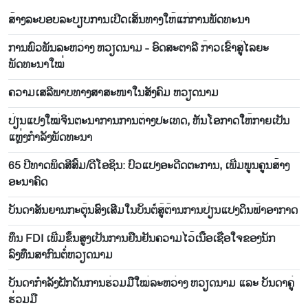
ສ້າງ​ລະ​ບອບ​ລະ​ບຽບ​ການ​ເປີດ​ເສັ້ນ​ທາງ​ໃຫ້​ແກ່​ການ​ພັດ​ທະ​ນາ
ການພົວພັນລະຫວ່າງ ຫວຽດນາມ - ອົດສະຕາລີ ກ້າວເຂົ້າສູ່ໄລຍະ
ພັດທະນາໃໝ່
ຄວາມ​ເສ​ລີ​ພາບ​ທາງສາ​ສະ​ໜາ​ໃນ​ສັງ​ຄົມ ຫວຽດ​ນາມ
ປ່ຽນແປງໃໝ່ຈິນຕະນາການການຕ່າງປະເທດ, ຫັນໂອກາດໃຫ້ກາຍເປັນ
ແຫຼ່ງກຳລັງພັດທະນາ
65 ​ປີທາດ​ພິດ​ສີ​ສົ້ມ/ດີ​ໂອ​ຊິນ: ປົວ​ແປງ​ອະ​ດີດ​ຕະ​ການ, ເພີ່ມ​ພູນ​ຄູນ​ສ້າງ​
ອະ​ນາຄົດ
ບັນ​ດາ​ສັນ​ຍານກະ​ຕຸ້ນ​ສົ່ງ​ເສີມ​ໃນ​ບັ້ນ​ຕໍ່​ສູ້​ຕ້ານ​ການ​ປ່ຽນ​ແປງ​ດິນ​ຟ້າ​ອາ​ກາດ
ທຶນ FDI ເພີ່ມຂຶ້ນສູງເປັນການຢືນຢັນຄວາມໄວ້ເນື້ອເຊື່ອໃຈຂອງນັກ
ລົງທຶນສາກົນຕໍ່ຫວຽດນາມ
ບັນ​ດາ​ກຳ​ລັງ​ຝັກ​ດັນ​ການ​ຮ່ວມ​ມື​ໃໝ່​ລະ​ຫວ່າງ ຫວຽດ​ນາມ ແລະ ບັນ​ດາ​ຄູ່​
ຮ່ວມ​ມື