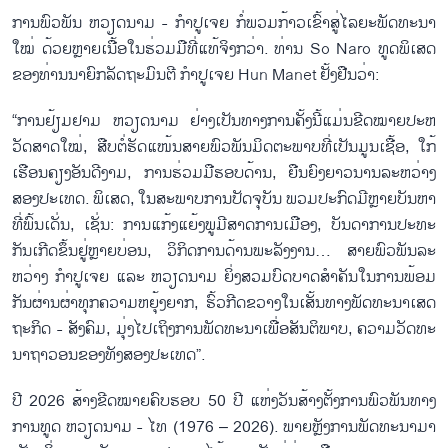
ການ​ພົວ​ພັນ ຫວຽດ​ນາມ - ກຳ​ປູ​ເຈຍ ກໍ່​ພວມ​ກ້າວ​ເຂົ້າ​ສູ່​ໄລ​ຍະ​ພັດ​ທະ​ນາ​
ໃໝ່ ດ້ວຍຫຼາຍ​ເນື້ອ​ໃນ​ຮ່ວມ​ມື​ທີ່​ແທ້​ຈິງກວ່າ. ທ່ານ So Naro ທູດ​ພິ​ເສດ​
ຂອງ​ທ່ານ​ນາ​ຍົກ​ລັດ​ຖະ​ມົນ​ຕີ ກຳ​ປູ​ເຈຍ Hun Manet ຢັ້ງ​ຢືນ​ວ່າ:
“ການ​ຢ້ຽມ​ຢາມ ຫວຽດ​ນາມ ຢ່າງ​ເປັນ​ທາງ​ການ​ຄັ້ງ​ນີ້​ແມ່ນ​ຂີດ​ໝາຍ​ປະ​ຫ​
ວັດ​ສາດ​ໃໝ່, ສືບ​ຕໍ່​ຮັດ​ແໜ້ນ​ສາຍ​ພົວ​ພັນ​ມິດ​ຕະ​ພາບ​ທີ່​ເປັນ​ມູນ​ເຊື້ອ, ​ໃກ້​
ເຮືອນ​ຄຽງ​ອັນ​ດີ​ງາມ, ການ​ຮ່ວມ​ມື​ຮອບ​ດ້ານ, ຍືນ​ຍົງ​ຍາວ​ນານ​ລະ​ຫວ່າງ​
ສອງ​ປະ​ເທດ. ພິ​ເສດ, ໃນ​ສະ​ພາບ​ການ​ປັດ​ຈຸ​ບັນ ພວມ​ປະ​ກົດ​ມີ​ຫຼາຍ​ບັນ​ຫາ​
ທີ່​ພົ້ນ​ເດັ່ນ, ເຊັ່ນ: ການ​ແກ້​ງ​ແຍ້ງ​ພູ​ມີ​ສາດ​ການ​ເມືອງ, ບັນ​ດາ​ການ​ປະ​ທະ​
ກັນ​ເກີດ​ຂຶ້ນ​ຢູ່ຫຼາຍ​ບ່ອນ, ວິ​ກິດ​ການ​ດ້ານ​ພະ​ລັງ​ງານ… ສາຍ​ພົວ​ພັນລະ​
ຫວ່າງ ກຳ​ປູ​ເຈຍ ແລະ ຫວຽດ​ນາມ ຍິ່ງ​ສວມ​ບົດ​ບາດ​ສຳ​ຄັນ​ໃນ​ການ​ພ້ອມ​
ກັນ​ຜ່ານ​ຜ່າ​ທຸກ​ຄວາມ​ຫຍຸ້ງ​ຍາກ, ຮົ້ວ​ກີດ​ຂວາງ​ໃນ​ເສັ້ນ​ທາງ​ພັດ​ທະ​ນາ​ເສດ​
ຖະ​ກິດ - ສັງ​ຄົມ, ມຸ່ງ​ໄປ​ເຖິງ​ການ​ພັດ​ທະ​ນາ​ເພື່ອ​ສັນ​ຕິ​ພາບ, ຄວາມ​ວັດ​ທະ​
ນາ​ຖາ​ວອນ​ຂອງ​ທັງ​ສອງ​ປະ​ເທດ”.
ປີ 2026 ​ສ້າງ​ຂີດ​ໝາຍ​ຄົບ​ຮອບ 50 ປີ ແຫ່ງວັນ​ສ້າງ​ຕັ້ງ​ການ​ພົວ​ພັນ​ທາງ​
ການ​ທູດ ຫວຽດ​ນາມ - ໄທ (1976 – 2026). ພາຍຫຼັງ​ການ​ພັດ​ທະ​ນາ​ມາ​