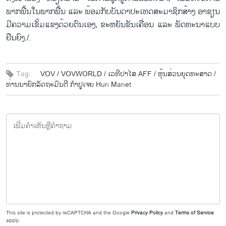
ພາກ​ພື້ນ​ໃນ​ພາກ​ພື້ນ ແລະ ພ້ອມ​ກັບ​ບັນ​ດາ​ປະ​ເທດ​ສະ​ມາ​ຊິກ​ສ້າງ ອາ​ຊຽນ
ມີ​ຄວາມ​ເຂັ້ມ​ແຂງ​ດ້ວຍ​ຕົນ​ເອງ, ຂະ​ຫ​ຍັນ​ຂັນ​ເຄື່ອນ​ ແລະ ພັດ​ທະ​ນາ​ແບບ​
ຍືນ​ຍົງ./.
Tag:
VOV /
VOVWORLD /
ເວ​ທີ​ປາ​ໄສ AFF /
ຫຸ້ນ​ສ່ວນ​ຍຸດ​ທະ​ສາດ​ /
ທ່ານ​ນາ​ຍົກ​ລັດ​ຖະ​ມົນ​ຕີ ກຳ​ປູ​ເຈຍ Hun Manet
This site is protected by reCAPTCHA and the Google
Privacy Policy
and
Terms of Service
apply.