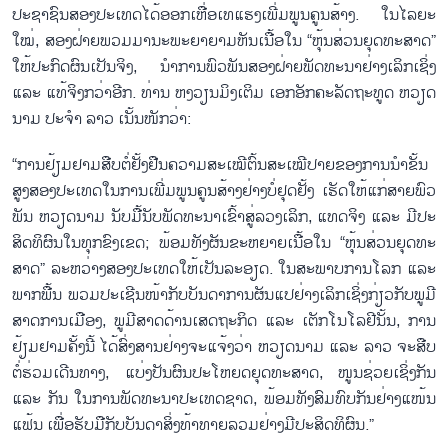
ປະ​ຊາ​ຊົນ​ສອງ​ປະ​ເທດ​ໄດ້​ອອກ​ເຫື່ອ​ເທ​ແຮງ​ເພີ່ມ​ພູນ​ຄູນ​ສ້າງ. ໃນ​ໄລ​ຍະ​
ໃໝ່, ສອງ​ຝ່າຍ​ພວມ​ມາ​ນະ​ພະ​ຍາ​ຍາມ​ຫັນ​ເນື້ອ​ໃນ​ “ຫຸ້ນ​ສ່ວນ​ຍຸດ​ທະ​ສາດ”
ໃຫ້​ປະ​ກົດ​ຜົນ​ເປັນ​ຈິງ, ນຳ​ການ​ພົວ​ພັນ​ສອງ​ຝ່າຍ​ພັດ​ທະ​ນາ​ຢ່າງ​ເລິກ​ເຊິ່ງ
ແລະ ແທ້​ຈິງ​ກວ່າ​ອີກ. ທ່ານ​ ຫງວຽນ​ມິງ​ເຕ​ິມ ເອກ​ອັກ​ຄະ​ລັດ​ຖະ​ທູດ ຫວຽດ​
ນາມ ປະຈຳ ລາວ ເນັ້ນ​ໜັກ​ວ່າ:
“ການ​ຢ້ຽມ​ຢາມ​ສືບ​ຕໍ່​ຢັ້ງ​ຢືນ​ຄວາມ​ສະ​ເໝີ​ຕົ້ນ​ສະ​ເໝີ​ປາຍ​ຂອງ​ການ​ນຳ​ຂັ້ນ​
ສູງ​ສອງ​ປະ​ເທດ​ໃນ​ການ​ເພີ່ມ​ພູນ​ຄູນ​ສ້າງ​ຢ່າງ​ບໍ່​ຢຸດ​ຢັ້ງ ເຮັດໃຫ້​ແກ່​ສາຍ​ພົວ​
ພັນ ຫວຽດ​ນາມ ນັບ​ມື້​ນັບ​ພັດ​ທະ​ນາ​ເຂົ້າ​ສູ່​ລວງ​ເລິກ, ແທດ​ຈິງ ແລະ ມີ​ປະ​
ສິດ​ທິ​ຜົນ​ໃນ​ທຸກ​ຂົງ​ເຂດ; ພ້ອມ​ທັງ​ຜັນ​ຂະ​ຫຍາຍ​ເນື້ອ​ໃນ “ຫຸ້ນ​ສ່ວນ​ຍຸດ​ທະ​
ສາດ​” ລະ​ຫວ່າງ​ສອງ​ປະ​ເທດ​ໃຫ້​ເປັນ​ລະ​ອຽດ. ໃນ​ສະ​ພາບ​ການ​ໂລກ ແລະ
ພາກ​ພື້ນ ພວມ​ປະ​ເຊີນ​ໜ້າ​ກັບ​ບັນ​ດາ​ການ​ຜັນ​ແປ​ຢ່າງ​ເລິກ​ເຊິ່ງ​ກ່ຽວ​ກັບ​ພູ​ມີ​
ສາດ​ການ​ເມືອງ, ພູ​ມີ​ສາດ​ດ້ານ​ເສດ​ຖະ​ກິດ ແລະ ເຕັກ​ໂນ​ໂລ​ຢີ​ນັ້ນ, ການ​
ຢ້ຽມ​ຢາມ​ຄັ້ງ​ນີ້ ໄດ້​ສົ່ງ​ສານ​ຢ່າງ​ຈະ​ແຈ້ງວ່າ ຫວຽດ​ນາມ ແລະ ລາວ ຈະ​ສືບ​
ຕໍ່​ຮ່ວມ​ເດີນ​ທາງ, ແບ່ງ​ປັນ​ຜົນ​ປະ​ໂຫຍດ​ຍຸດ​ທະ​ສາດ, ໜູນ​ຊ່ວຍ​ເຊິ່ງ​ກັນ
ແລະ ກັນ ໃນ​ການ​ພັດ​ທະ​ນາ​ປະ​ເທດ​ຊາດ, ພ້ອມ​ທັງ​ສົມ​ທົບ​ກັນ​ຢ່າງ​ແໜ້ນ​
ແຟ້ນ ເພື່ອ​ຮັບ​ມື​ກັບ​ບັນ​ດາ​ສິ່ງ​ທ້າ​ທາຍ​ລວມ​ຢ່າງ​ມີ​ປະ​ສິດ​ທິ​ຜົນ.”