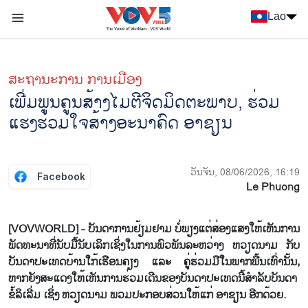
Nhảy đến nội dung
Lao
Menu trang chủ tiếng Lào
menu phụ tiếng Lào
ສະຖານະການ ການເມືອງ
ເພີ່ມ​ພູ​ນ​ຄູນ​ສ້າງ​ໄມ​ຕີ​ຈິດ​ມິດ​ຕະ​ພາບ, ຮ່ວມ​
ແຮງ​ຮ່ວມ​ໃຈ​ສ້າງ​ອະ​ນາ​ຄົດ ອາ​ຊຽນ
ວັນຈັນ, 08/06/2026, 16:19
Facebook
Le Phuong
[VOVWORLD] - ບັນ​ດາ​ການ​ຢ້ຽມ​ຢາມ ບໍ່​ພຽງ​ແຕ່​ສ່ອງ​ແສງ​ໃຫ້​ເຫັນ​ການ​
ພັດ​ທະ​ນາ​ທີ່​ນັບ​ມື້​ນັບ​ເລິກ​ເຊິ່ງ​ໃນ​ການ​ພົວ​ພັນ​ລະ​ຫວ່າງ ຫວຽດ​ນາມ ກັບ​
ບັນ​ດາ​ປະ​ເທດ​ບ້ານ​ໃກ້​ເຮືອນ​ຄຽງ​ ແລະ ຄູ່​ຮ່ວມ​ມື​ໃນ​ພາກ​ພື້ນ​ເທົ່າ​ນັ້ນ,
ຫາກ​ຍັງ​ສະ​ແດງ​ໃຫ້​ເຫັນ​ການ​ຮ່ວມ​ເດີນ​ຂອງ​ບັນ​ດາ​ປະ​ເທດ​ນີ້​ສຳ​ລັບ​ບັນ​ດາ​
ຂໍ້​ລິ​ເລີ່ມ ເຊິ່ງ ຫວຽດ​ນາມ ພວມ​ປະ​ກອບ​ສ່ວນ​ໃຫ້​ແກ່ ອາ​ຊຽນ ອີກ​ດ້ວຍ.