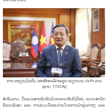
ເທດ​ໃນ​ພາກ​ພື້ນ.
ທ່ານ​ ຫງວຽນ​ມິງ​ເຕ​ິມ ເອກ​ອັກ​ຄະ​ລັດ​ຖະ​ທູດ ຫວຽດ​ນາມ ປະຈຳ ລາວ
(ພາບ: TTXVN)
ສຳ​ລັບ​ລາວ, ນັ້ນ​ແມ່ນ​ສາຍ​ພົວ​ພັນ​ມິດ​ຕະ​ພາບ​ອັນ​ຍິ່ງ​ໃຫຍ່, ຄວາມ​ສາ​ມັກ​
ຄີ​ແບບ​ພິ​ເສດ ແລະ ການ​ຮ່ວມ​ມື​ຮອບ​ດ້ານ​ໂດຍ​ກ​ານ​ນຳ​ລຸ້ນ​ຕ່າງໆ ແລະ