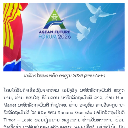
ເວ​ທີ​ປາ​ໄສ​ອະ​ນາ​ຄົດ ອາ​ຊຽນ 2026 (ພາບ:AFF)
ໂດຍ​ໄດ້​ຮັບ​ຄຳ​ເຊື້ອ​ເຊີນ​ຈາກ​ທ່ານ ເລ​ມິງ​ຮຶງ ​ນາ​ຍົກ​ລັດ​ຖະ​ມົນ​ຕີ ຫວຽດ​
ນາມ, ທ່ານ ສອນ​ໄຊ ສີ​ພັນ​ດອນ ນາ​ຍົກ​ລັດ​ຖະ​ມົນ​ຕີ ລາວ, ທ່ານ Hun
Manet ນາ​ຍົກ​ລັດ​ຖະ​ມົນ​ຕີ ກຳ​ປູ​ເຈຍ, ທ່ານ ອະ​ນຸ​ທິນ ຊານ​ວີ​ຣະ​ກູນ ນາ​
ຍົກ​ລັດ​ຖະ​ມົນ​ຕີ ໄທ ແລະ ທ່ານ Xanana Gusmão ນາ​ຍົກ​ລັດ​ຖະ​ມົນ​ຕີ
Timor – Leste ພວມ​ຢ້ຽມ​ຢາມ ຫວຽດ​ນາມ ຢ່າງ​ເປັນ​ທາງ​ການ, ພ້ອມ​
ທັງ​ເຂົ້າ​ຮ່ວມ​ເວ​ທີ​ປາ​ໄສອະ​ນາ​ຄົດ ອາ​ຊຽນ (AFF) ຄັ້ງ​ທີ 3 ຢູ່ ຮ່າ​ໂນ້ຍ. ບັນ​