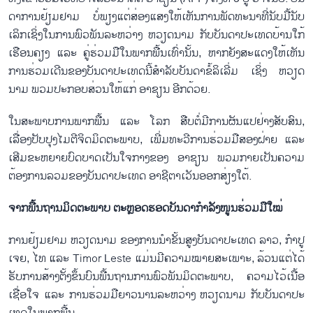
ດາ​ການ​ຢ້ຽມ​ຢາມ ບໍ່​ພຽງ​ແຕ່​ສ່ອງ​ແສງ​ໃຫ້​ເຫັນ​ການ​ພັດ​ທະ​ນາ​ທີ່​ນັບ​ມື້​ນັບ​
ເລິກ​ເຊິ່ງ​ໃນ​ການ​ພົວ​ພັນ​ລະ​ຫວ່າງ ຫວຽດ​ນາມ ກັບ​ບັນ​ດາ​ປະ​ເທດ​ບ້ານ​ໃກ້​
ເຮືອນ​ຄຽງ​ ແລະ ຄູ່​ຮ່ວມ​ມື​ໃນ​ພາກ​ພື້ນ​ເທົ່າ​ນັ້ນ, ຫາກ​ຍັງ​ສະ​ແດງ​ໃຫ້​ເຫັນ​
ການ​ຮ່ວມ​ເດີນ​ຂອງ​ບັນ​ດາ​ປະ​ເທດ​ນີ້​ສຳ​ລັບ​ບັນ​ດາ​ຂໍ້​ລິ​ເລີ່ມ ເຊິ່ງ ຫວຽດ​
ນາມ ພວມ​ປະ​ກອບ​ສ່ວນ​ໃຫ້​ແກ່ ອາ​ຊຽນ ອີກ​ດ້ວຍ.
ໃນ​ສະ​ພາບ​ການ​ພາກ​ພື້ນ ແລະ ໂລກ ສືບ​ຕໍ່​ມີ​ການ​ຜັນ​ແປ​ຢ່າງ​ສັບ​ສົນ,
ເລື່ອງ​ປັບ​ປຸງ​ໄມ​ຕີ​ຈິດ​ມິ​ດ​ຕະ​ພາບ, ເພີ່ມ​ທະ​ວີ​ການ​ຮ່ວມ​ມື​ສອງ​ຝ່າຍ ແລະ
ເສີມ​ຂະ​ຫຍາຍ​ບົດ​ບາດ​ເປັນ​ໃຈ​ກາງ​ຂອງ ອາ​ຊຽນ ພວມ​ກາຍ​ເປັນ​ຄວາມ​
ຕ້ອງ​ການ​ລວມ​ຂອງ​ບັນ​ດາ​ປະ​ເທດ ອາ​ຊີ​ຕາ​ເວັນ​ອອກ​ສ່ຽງ​ໃຕ້.
ຈາກ​ພື້ນ​ຖານ​ມິດ​ຕະ​ພາບ ຕະຫຼອດ​ຮອດ​ບັນ​ດາ​ກຳ​ລັງ​ໜູນ​ຮ່ວມ​ມື​ໃໝ່
ການ​ຢ້ຽມ​ຢາມ ຫວຽດ​ນາມ ຂອງ​ການ​ນຳ​ຂັ້ນ​ສູງ​ບັນ​ດາ​ປະ​ເທດ ລາວ, ກຳ​ປູ​
ເຈຍ, ໄທ ແລະ Timor Leste ແມ່ນ​ມີ​ຄວາມ​ໝາຍ​ສະ​ເພາະ, ​ລ້ວນ​ແຕ່​ໄດ້​
ຮັບ​ການ​ສ້າງ​ຕັ້ງ​ຂຶ້ນ​ບົນ​ພື້ນ​ຖານ​ການ​ພົວ​ພັນ​ມິດ​ຕະ​ພາບ, ຄວາມ​ໄວ້​ເນື້ອ​
ເຊື່ອ​ໃຈ ແລະ ການ​ຮ່ວມ​ມື​ຍາວ​ນານ​ລະ​ຫວ່າງ ຫວຽດ​ນາມ ກັບ​ບັນ​ດາ​ປະ​