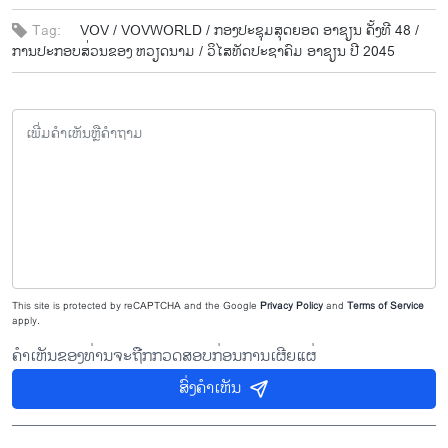
Tag:
VOV /
VOVWORLD /
ກອງ​ປະ​ຊຸມ​ສຸດຍອດ​ ອາ​ຊຽ​ນ ຄັ້ງ​ທີ 48 /
ການ​ປະ​ກອບ​ສ່ວນ​ຂ​ອງ ຫວຽດ​ນາມ /
ວ​ິ​ໄສ​ທັດ​ປະ​ຊາ​ຄົມ ອາ​ຊຽນ ປີ 2045
This site is protected by reCAPTCHA and the Google
Privacy Policy
and
Terms of Service
apply.
ຄຳເຫັນຂອງທ່ານຈະຖືກກວດສອບກ່ອນການເຜີຍແຜ່
ສົ່ງຄຳເຫັນ