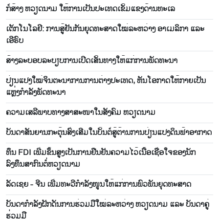
ກໍ່ສ້າງ ຫວຽດນາມ ໃຫ້ການເປັນປະເທດເຂັ້ມແຂງດ້ານທະເລ
ເຕັກ​ໂນ​ໂລ​ຢີ: ການ​ສູ້​ຢັນ​ກັນ​ຍຸດ​ທະ​ສາດ​ໃໝ່​ລະ​ຫວ່າງ ອາ​ເມ​ລິ​ກາ ແລະ
ເອີ​ຣົບ
ສ້າງ​ລະ​ບອບ​ລະ​ບຽບ​ການ​ເປີດ​ເສັ້ນ​ທາງ​ໃຫ້​ແກ່​ການ​ພັດ​ທະ​ນາ
ປ່ຽນແປງໃໝ່ຈິນຕະນາການການຕ່າງປະເທດ, ຫັນໂອກາດໃຫ້ກາຍເປັນ
ແຫຼ່ງກຳລັງພັດທະນາ
ຄວາມ​ເສ​ລີ​ພາບ​ທາງສາ​ສະ​ໜາ​ໃນ​ສັງ​ຄົມ ຫວຽດ​ນາມ
ບັນ​ດາ​ສັນ​ຍານກະ​ຕຸ້ນ​ສົ່ງ​ເສີມ​ໃນ​ບັ້ນ​ຕໍ່​ສູ້​ຕ້ານ​ການ​ປ່ຽນ​ແປງ​ດິນ​ຟ້າ​ອາ​ກາດ
ທຶນ FDI ເພີ່ມຂຶ້ນສູງເປັນການຢືນຢັນຄວາມໄວ້ເນື້ອເຊື່ອໃຈຂອງນັກ
ລົງທຶນສາກົນຕໍ່ຫວຽດນາມ
ລັດເຊຍ - ຈີນ ເພີ່ມທະວີກຳລັງໜູນໃຫ້ແກ່ການພົວພັນຍຸດທະສາດ
ບັນ​ດາ​ກຳ​ລັງ​ຝັກ​ດັນ​ການ​ຮ່ວມ​ມື​ໃໝ່​ລະ​ຫວ່າງ ຫວຽດ​ນາມ ແລະ ບັນ​ດາ​ຄູ່​
ຮ່ວມ​ມື