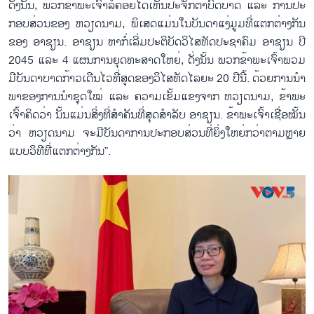
ດັ່ງ​ນັ້ນ, ພວກ​ຂ້າ​ພະ​ເຈົ້າ​ລໍ​ຄ​ອຍ​ໄດ້​ເຫັນ​ປະ​ຈັກ​ຕາ​ບົດ​ບາດ ແລະ ການ​ປະ​
ກອບ​ສ່ວນ​ຂອງ ຫວຽດ​ນາມ, ພ​ິ​ເສດ​ແມ່ນ​ໃນ​ບັນ​ດາ​ແງ່​ມູມ​ທີ່​ແຕກ​ຕ່າງ​ກັນ​
ຂອງ ອາ​ຊຽນ. ອາ​ຊຽນ ຫາ​ກໍ່​ເລີ່ມ​ປະ​ຕິ​ບັດ​ວ​ິ​ໄສ​ທັດ​ປະ​ຊາ​ຄົມ ອາ​ຊຽນ ປີ
2045 ແລະ 4 ແຜນ​ການ​ຍຸດ​ທະ​ສາດ​ໃຫຍ່, ດັ່ງ​ນັ້ນ ພວກ​ຂ້າ​ພະ​ເຈົ້າ​ພວມ​
ມີ​ບັນ​ດາ​ບາດ​ກ້າວ​ເດີນ​ໄວ​ທີ່​ສຸດ​ຂອງວິ​ໄສ​ທັດໄລ​ຍະ 20 ປີ​ນີ້. ດ້ວຍ​ການ​ນຳ​
ພາ​ຂອງ​ການ​ນຳ​ຊຸດ​ໃໝ່ ແລະ ຄວາມ​ເຂັ້ມ​ແຂງ​ຈາກ ຫວຽດ​ນາມ, ຂ້າ​ພະ​
ເຈົ້າ​ຄິດ​ວ່າ ນັ້ນ​ແມ່ນ​ສິ່ງ​ທີ່​ສຳ​ຄັນທີ່​ສຸດ​ສຳ​ລັບ ອາ​ຊຽນ. ຂ້າ​ພະ​ເຈົ້າ​ເຊື່ອ​ໝັ້ນ​
ວ່າ ຫວຽດ​ນາມ ຈະ​ມີ​ບັນ​ດາ​ການ​ປະ​ກອບ​ສ່ວນ​ທີ່​ຍິ່ງ​ໃຫຍ່ກວ່າ​ຕາມຫຼາຍ​
ແບບ​ວິ​ທີ​ທີ່​ແຕກ​ຕ່າງ​ກັນ”.