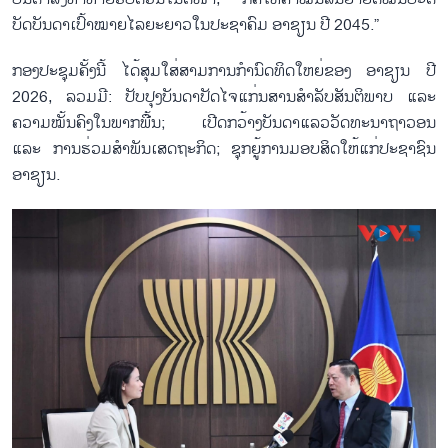
ບັດ​ບັນ​ດາ​ເປົ້າ​ໝາຍ​ໄລ​ຍະ​ຍາວ​ໃນ​ປະ​ຊາ​ຄົມ ອາ​ຊຽນ ປີ 2045.”
ກອງ​ປະ​ຊຸມ​ຄັ້ງ​ນີ້ ໄດ້​ສຸມ​ໃສ່​ສາມ​ການ​ກຳ​ນົດ​ທິດ​ໃຫຍ່​ຂອງ​ ອາ​ຊຽນ ປີ
2026, ລວມ​ມີ: ປັບ​ປຸງ​ບັນ​ດາ​ປັດ​ໄຈ​ແກ່ນ​ສານ​ສຳ​ລັບ​ສັນ​ຕິ​ພາບ ແລະ
ຄວາມ​ໝັ້ນ​ຄົງ​ໃນ​ພາກ​ພື້ນ; ເປີດກວ້າງ​ບັນ​ດາ​ແລວ​ວັດ​ທະ​ນາ​ຖາ​ວອນ
ແລະ ການ​ຮ່ວມ​ສຳ​ພັນ​ເສດ​ຖະ​ກິດ; ຊຸກ​ຍູ້​ການມອບ​ສິດ​ໃຫ້​ແກ່​ປະ​ຊາ​ຊົນ
ອາ​ຊຽນ.