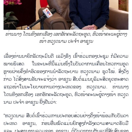
ທ່ານນາງ ໂຕນ​ທິ​ງອກ​ເຮືອງ ເອກ​ອັກ​ຄະ​ລັດ​ຖະ​ທູດ, ຫົວ​ໜ້າ​ຄະ​ນະ​ຜູ້​ຕາງ​
ໜ້າ ຫວຽດ​ນາມ ປະ​ຈຳ ອາ​ຊຽນ
ເລື່ອງ​ທ່ານ​ນາ​ຍົກ​ລັດ​ຖະ​ມົນ​ຕີ ເລ​ມິງ​ຮຶງ ເຂ​ົ້າ​ຮ່ວມກອງ​ປະ​ຊຸມ ກໍ​ມີ​ຄວາມ​
ໝາຍ​ພິ​ເສດ ໃນ​ຂະ​ນະ​ທີ່​ນີ້​ແມ່ນ​ໜຶ່ງ​ໃນ​ບັນ​ດາ​ການ​ເຄື່ອນ​ໄຫວ​ການ​ທູດ
ຫຼາຍ​ຝ່າຍ​ຄັ້ງ​ທຳ​ອິດ​ຂອງ​ການ​ນຳ​ລັດ​ຖະ​ບານ ຫວຽດ​ນາມ ຊຸດ​ໃໝ່. ສິ່ງ​ດັ່ງ​
ກ່າວ ໄດ້​ສົ່ງ​ສານ​ອັນ​ຈະ​ແຈ້ງວ່າ ອາ​ຊຽນ ສືບ​ຕໍ່​ແມ່ນ​ບຸ​ລິ​ມະ​ສິດ​ຍຸດ​ທະ​ສາດ​
ແຖວ​ໜ້າ​ໃນ​ນະ​ໂຍ​ບາຍ​ການ​ຕ່າງ​ປະ​ເທດ​ຂອງ ຫວຽດ​ນາມ. ທ່ານນາງ
ໂຕນ​ທິ​ງອກ​ເຮືອງ ເອກ​ອັກ​ຄະ​ລັດ​ຖະ​ທູດ, ຫົວ​ໜ້າ​ຄະ​ນະ​ຜູ້​ຕາງ​ໜ້າ ຫວຽດ​
ນາມ ປະ​ຈຳ ອາ​ຊຽນ ຢັ້ງ​ຢືນ​ວ່າ:
“ຫວຽດ​ນາມ ສືບ​ຕໍ່​ເຂົ້າ​ຮ່ວມ​ການ​ປະ​ກອບ​ສ່ວນ​ຢ່າງ​ຕັ້ງ​ໜ້າ​ພ້ອມ​ກັບ​ບັນ​ດາ​
ປະ​ເທດ ອາ​ຊຽນ, ກ່ອນ​ອື່ນ​ໝົດ​ແມ່ນ​ຍົກ​ສູງ​ກຳ​ລັງ​ຄວາມ​ສາ​ມາດ​ຮັບ​ມື
ແລະ ປະ​ສານ​ງານ​ລວມ​ຂອງ ອາ​ຊຽນ ຕໍ່​ບັນ​ດາ​ການ​ຜັນ​ແປ​ທີ່​ສັບ​ສົນ​ຂອງ​