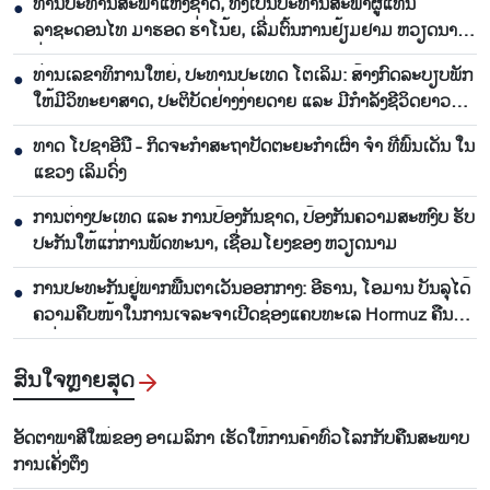
ທ່ານປະທານສະພາແຫ່ງຊາດ, ທັງເປັນປະທານສະພາຜູ້ແທນ
●
ລາຊະດອນໄທ ມາຮອດ ຮ່າໂນ້ຍ, ເລີ່ມຕົ້ນການຢ້ຽມຢາມ ຫວຽດນາມ
ຢ່າງເປັນທາງການ
ທ່ານເລຂາທິການໃຫຍ່, ປະທານປະເທດ ໂຕເລິມ: ສ້າງກົດລະບຽບພັກ
●
ໃຫ້ມີວິທະຍາສາດ, ປະຕິບັດຢ່າງງ່າຍດາຍ ແລະ ມີກຳລັງຊີວິດຍາວ
ນານ
ທາດ ໂປຊາອີນື - ກິດຈະກຳສະຖາປັດຕະຍະກຳເຜົ່າ ຈຳ ທີ່ພົ້ນເດັ່ນ ໃນ
●
ແຂວງ ເລິມດົ່ງ
ການ​ຕ່າງ​ປະ​ເທດ ແລະ ການ​ປ້ອງ​ກັນ​ຊາດ, ​ປ້ອງ​ກັນ​ຄວາມ​ສະ​ຫງົບ ຮັ​ບ​
●
ປະ​ກັນ​ໃຫ້​ແກ່​ການ​ພັດ​ທະ​ນາ, ເຊື່ອມ​ໂຍງຂອງ ຫວຽດ​ນາມ
ການ​ປະ​ທະ​ກັນ​ຢູ່​ພາກ​ພື້ນ​ຕາ​ເວັນ​ອອກ​ກາງ: ອີ​ຣານ, ໂອ​ມານ ​ບັນ​ລຸ​ໄດ້​
●
ຄວາມ​ຄືບ​ໜ້າ​ໃນ​ການ​ເຈ​ລະ​ຈາ​ເປີດ​ຊ່ອງ​ແຄບ​ທະ​ເລ Hormuz ຄືນ​
ໃໝ່
ສົນ​ໃຈ​ຫຼາຍ​ສຸດ
ອັດ​ຕາ​ພາ​ສີ​ໃໝ່​ຂອງ ອາ​ເມ​ລິ​ກາ​ ເຮັດ​ໃຫ້​ການ​ຄ້າ​ທົ່ວ​ໂລກ​ກັບ​ຄືນ​ສະ​ພາບ​
ການ​ເຄັ່ງ​ຕຶງ