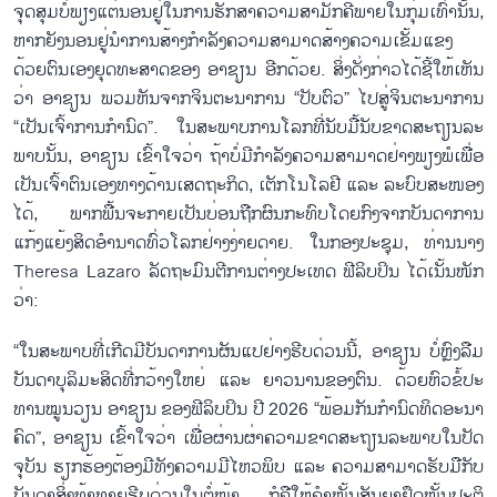
ຈຸດ​ສຸມ​ບໍ່​ພຽ​ງ​ແຕ່​ນອນ​ຢູ່​​ໃນການ​ຮັກ​ສາ​ຄວາມ​ສາ​ມັກ​ຄີ​ພາຍ​ໃນ​ກຸ່ມເທົ່າ​ນັ້ນ,
ຫາກ​ຍັງ​ນອນ​ຢູ່​ນຳ​ການ​ສ້າງ​ກຳ​ລັງ​ຄວາມ​ສາ​ມາດ​ສ້າງ​ຄວາມ​ເຂ​ັ້ມ​ແຂງ​
ດ້ວຍ​ຕົນ​ເອງ​ຍຸດ​ທະ​ສາ​ດ​ຂອງ ອາ​ຊຽນ ອີກ​ດ້ວຍ. ສິ່ງ​ດັ່ງ​ກ່າວ​ໄດ້​ຊີ້​ໃຫ້​ເຫັນ​
ວ່າ ອາ​ຊຽນ ພວມ​ຫັນ​ຈາກຈິນ​ຕະ​ນາ​ການ “ປັບ​ຕົວ” ໄປ​ສູ່​ຈິນ​ຕະ​ນາ​ການ
“ເປັນ​ເຈົ້າ​ການ​ກຳ​ນົດ”. ໃນສະ​ພາບ​ການ​ໂລກ​ທີ່​ນັບ​ມື້​ນັບ​ຂາດ​ສະ​ຖຽນ​ລະ​
ພາບ​ນັ້ນ, ອ​າ​ຊຽນ​ ເຂົ້າ​ໃຈ​ວ່າ ຖ້​າບໍ່​ມີ​ກຳ​ລັງ​ຄວາມ​ສາ​ມາດ​ຢ່າງ​ພຽງ​ພໍ​ເພື່ອ​
ເປັນ​ເຈົ້າ​ຕົນ​ເອງ​ທາງ​ດ້ານ​ເສດ​ຖະ​ກິດ, ເຕັກ​ໂນ​ໂລ​ຢີ ແລະ ລະ​ບົບ​ສະ​ໜອ​ງ​
ໄດ້, ພາກ​ພື້ນ​ຈະ​ກາຍ​ເປັນ​ບ່ອນ​ຖືກ​ຜົນ​ກະ​ທົບ​ໂດຍ​ກົງ​ຈາກ​ບັນ​ດາ​ການ​
ແກ້ງ​ແຍ້ງ​ສິດ​ອຳ​ນາດ​ທົ່ວ​ໂລກ​ຢ່າງ​ງ່າຍ​ດາຍ. ໃນ​ກອງ​ປະ​ຊຸມ, ທ່ານນາງ
Theresa Lazaro ລັດ​ຖະ​ມົນ​ຕີ​ການ​ຕ່າງ​ປະ​ເທດ ຟີ​ລິບ​ປິນ ໄດ້​ເນັ້ນ​ໜັກ​
ວ່າ:
“ໃນ​ສະ​ພາບ​​ທີ່​ເກີດ​ມີບັນ​ດາ​ການ​ຜັນ​ແປ​ຢ່າງ​ຮີບ​ດ່ວນ​ນີ້, ອາ​ຊຽນ ບໍ່​ຫຼົງ​ລືມ​
ບັນ​ດາ​ບຸ​ລິ​ມະ​ສິດ​ທີ່ກວ້າງ​ໃຫຍ່ ແລະ ຍາວ​ນານ​ຂອງ​ຕ​ົນ. ດ້ວຍ​ຫົວ​ຂ​ໍ້​ປະ​
ທານໝູນ​ວຽນ ອາ​ຊຽນ​ ຂອງ​ຟີ​ລິບ​ປິນ ປີ 2026 “ພ້ອມ​ກັນ​ກຳ​ນົດ​ທິດ​ອະ​ນາ​
ຄົດ”, ອາ​ຊຽນ ເຂົ້າ​ໃຈ​ວ່າ ເພື່ອ​ຜ່ານ​ຜ່າ​ຄວາມ​ຂາດ​ສະ​ຖຽນ​ລະ​ພາບ​ໃນ​ປັດ​
ຈຸ​ບັນ ຮຽກ​ຮ້ອງ​ຕ້ອງ​ມີ​ທັງ​ຄວາມ​​ມີໄຫວ​ພິບ ແລະ ຄວາມ​ສາ​ມາດ​ຮັບ​ມື​ກັບ​
ບັນ​ດາ​ສິ່ງ​ທ້າ​ທາຍ​ຮີບ​ດ່ວນ​ໃນ​ຕໍ່​ໜ້າ, ກໍ​ຄື​​ໃຫ້ຄຳ​ໝັ້ນ​ສັນ​ຍາ​ຢຶດ​ໝັ້ນ​ປະ​ຕິ​