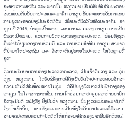
ສະ​ພາບ​ການ​ສາ​ກົນ ແລະ ພາກ​ພື້ນ. ຫວຽດ​ນາມ ສືບ​ຕໍ່​ສົມ​ທົບ​ກັນ​ປະ​ກອບ​
ສ່ວນ​ພ້ອມ​ກັບ​ບັນ​ດາ​ປະ​ເທດ​ສະ​ມາ​ຊິກ ອາ​ຊຽນ ຜັນ​ຂະ​ຫຍາຍ​ບັນ​ດາ​ແຜນ​
ການ​ຍຸດ​ທະ​ສາດ​ຢ່າງ​ມີ​ປະ​ສິ​ດ​ທິ​ຜົນ ເພື່ອ​ປະ​ຕ​ິ​ບັດ​ວິ​ໄສ​ທັດ​ປະ​ຊາ​ຄົມ ອາ​
ຊຽນ ປີ 2045, ນຳ​ທຸກ​ເປົ້າ​ໝາຍ, ແຜນ​ການ​ລວມ​ຂອງ ອາ​ຊ​ຽນ ກາຍ​ເປັນ​
ບັນ​ດາ​ເປົ້າ​ໝາຍ, ແຜນ​ການ​ພັດ​ທະ​ນາ​ຂອ​ງ​ແຕ່​ລະ​ປະ​ເທດ, ພ້ອມ​ທັງ​ຂຸດ​
ຄົ້ນ​ທ່າ​ໄດ້​ປຽບ​ຂອງ​ການ​ຮ່ວມ​ມື ແລະ ການ​ຮ່ວມ​ສຳ​ພັນ ອາ​ຊຽນ ສາ​ມາດ​
ທີ່ນຳ​​ມາໃຫ້​ປະ​ຊາ​ຊົນ ແລະ ວິ​ສາ​ຫະ​ກິດ​ຢູ່​ພາຍ​ໃນ​ປະ​ເທດ ໃຫ້​ໄດ້ຫຼາຍ​ທີ່​
ສຸດ”.
ດ້ວຍ​ນະ​ໂຍ​ບາຍ​ການ​ຕ່າງ​ປະ​ເທດ​ເອ​ກະ​ລາດ, ເປັນ​ເຈົ້າ​ຕົນ​ເອງ ແລະ ດຸ່ນ​
ດ່ຽງ, ຫວຽດ​ນາມ ໄດ້​ຮັບ​ຂໍ້​ສັງ​ເກດ​ຄື​ດັ່ງ​ເປັນ​ປັດ​ໄຈ​ປະ​ກອບ​ສ່ວນ​ຮັກ​ສາ​
ຄວາມ​ເຫັນ​ດີ​ເຫັນ​ພ້ອມ​ພາຍ​ໃນ​ກຸ່ມ ກໍ​ຄື​ປັບ​ປຸງ​ບົດ​ບາດ​ເປັນ​ໃຈ​ກາງ​ຂອງ
ອາ​ຊຽນ ໃນ​ໂຄງ​ສ້າງ​ພາກ​ພື້ນ. ການ​ເຂົ້າ​ຮ່ວມກອງ​ປະ​ຊຸມ​ຂອງ​ທ່ານ​ນາ​ຍົກ​
ລັດ​ຖະ​ມົນ​ຕີ ເລ​ມິງ​ຮຶງ ຢັ້ງ​ຢືນ​ວ່າ ຫວຽດ​ນາມ ບໍ່​ພຽງ​ແຕ່​ແມ່ນ​ສະ​ມາ​ຊິກ​ທີ່​
ຕັ້ງ​ໜ້າ​ເທົ່າ​ນັ້ນ, ຫາກ​ຍັງ​ພວມ​ກາຍ​ເປັນ​ໜຶ່ງ​ໃນ​ບັນ​ດາ​ປະ​ເທດ​ທີ່​ມີ​ຄວາມ​
ສາ​ມາດ​ປະ​ກອບ​ສ່ວນ​ກຳ​ນົດ​ທິດ​ໃຫ້​ແກ່​ອະ​ນາ​ຄົດ​ຂອງ​ພາກ​ພື້ນ​ອີກ​ດ້ວຍ./.