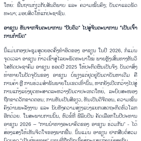
ໃຫຍ່: ພື້ນ​ຖານ​ກ່ຽວ​ກັບ​ສັນ​ຕ​ິ​ພາບ ແລະ ຄວາມ​ໝັ້ນ​ຄົງ; ບັນ​ດາ​ແລວ​ພັດ​
ທະ​ນາ; ມອບ​ສິດ​ໃຫ້​ແກ່​ປະ​ຊາ​ຊົນ.
ອາ​ຊຽນ ຫັນ​ຈາກ​ຈິນ​ຕະ​ນາ​ການ “ປັບ​ຕົວ” ໄປ​ສູ່​ຈິນ​ຕ​ະ​ນາ​ການ “ເປັນ​ເຈົ້າ​
ການ​ກຳ​ນົດ​”
ນີ້​ແມ່ນກອງ​ປະ​ຊຸມ​ສຸດຍອດ​ຄ​ັ້ງ​ທຳ​ອິດ​ຂອງ ອາ​ຊຽນ ໃນ​ປີ 2026, ກໍ​ແມ່ນ​
ຈຸດ​ເວ​ລາ ອາ​ຊຽນ ກ້າວ​ເຂົ້າ​ສູ່​ໄລ​ຍະ​ພັດ​ທະ​ນາ​ໃໝ່​ ພາຍຫຼັງ​ເສັ້ນ​ທາງ​ຫັນ​ວິ​
ໄສ​ທັດ​ປະ​ຊາ​ຄົມ ອາ​ຊຽນ ຮອດ​ປີ 2025 ໃຫ້​ປະ​ກົດ​ຜົນ​ເປັນ​ຈິງ. ບັນ​ດາ​ສິ່ງ​
ທ້າ​ທາຍ​ໃນ​ປັດ​ຈຸ​ບັນ​ຂອງ ອາ​ຊຽນ ບໍ່​ພຽງ​ແຕ່​ຢຸດ​ຢູ່​ບັນ​ດາ​ບັນ​ຫາ​ເດີ​ມ ​ຄື
ການ​ຄ້າ ຫຼື ການ​ຮ່ວມ​ສຳ​ພັນ​ພາຍ​ໃນ​ເຂດ​ເທົ່າ​ນັ້ນ, ຫາກ​ຍັງ​ເປີດກວ້າງ​ໄປ​ສູ່​
ການ​ແກ້ງ​ແຍ້ງ​ຍຸດ​ທະ​ສາດ​ລະ​ຫວ່າງ​ບັນ​ດາ​ປະ​ເທດ​ໃຫຍ່, ​ລະ​ບົບ​ສະ​ໜອງ​
ຖືກ​ຂາດ​ວັກ​ຂາດ​ຕອນ; ​ການ​ຫັນ​ເປັນ​ສີ​ຂຽວ, ຫັນ​ເປັນ​ດີ​ຈີ​ຕອນ, ຄວ​າມ​ໝັ້ນ​
ຄົງ​ດ້ານ​ພະ​ລັງ​ງານ ແລະ ນັບ​ທັງ​ຄວາມ​ສ່ຽງ​ແບ​່ງ​ແຍກ​ເສດ​ຖະ​ກິດ​ທົ່ວ​ໂລກ​
ອີກ​ດ້ວຍ. ໃນ​ສະ​ພາບ​ການ​ນັ້ນ, ຫົວ​ຂໍ້​ທີ່ ຟີ​ລິບ​ປິນ ຄັດ​ເລືອກ​ໃນ​ປີປະ​ທານ
ອາ​ຊຽນ 2026 – “ການ​ນຳ​ທາງ​ອະ​ນາ​ຄົດ​ຂອງ ອ​າ​ຊຽນ ຮ່ວມ​ກັນ” - ໄດ້​
ສ່ອງ​ແສງ​ໃຫ້​ເຫັນ​ຈິດ​ໃຈ​ຂອງ​ພາກ​ພື້ນ. ນັ້ນ​ແມ່ນ ອາ​ຊຽນ ຢາກ​ສືບ​ຕໍ່​ສວມ​
ບົດ​ບາດ “ເປັນ​ຜູ້​ພາ​ທາງ” ແທນ​ທີ່​ຖືກ​ຕົກ​ເຂົ້າ​ສູ່​ກະ​ແສແກ້ງ​ແຍ້ງ​ສາ​ກົນ.