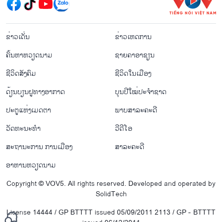
menu footer tiếng Lào
ຂ່າວເດັ່ນ
ຂ່າວເຫດການ
ຄົ້ນຫາຫວຽດນາມ
ຊາຍຄາອາຊຽນ
ຊີ​ວິດ​ສັງ​ຄົມ
ຊີ​ວິດ​ໃນ​ເມືອງ
ດ້ຽນບຽນ​ຝູທາງ​ອາກາດ
ບຸນປີໃໝ່ປະຈຳຊາດ
ປະຕູແຫ່ງເມດຕາ
ພາບສາລະຄະດີ
ວັດທະນະທໍາ
ວີດີໂອ
ສະຖານະການ ການເມືອງ
ສາລະຄະດີ
ອາຫານຫວຽດນາມ
Copyright © VOV5. All rights reserved. Developed and operated by
SolidTech
License 14444 / GP BTTTT issued 05/09/2011 2113 / GP - BTTTT