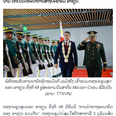
ນາມ ຕໍ່​ກັບ​ວິ​ວັດ​ທະ​ນາ​ການ​ສ້າງ​ປະ​ຊາ​ຄົມ ອາ​ຊຽນ.
ພິ​ທີ​ຕ້ອນ​ຮັບ​ທ່ານ​ນາ​ຍົກ​ລັດ​ຖະ​ມົນ​ຕີ ເລ​ມິງ​ຮຶງ ເຂົ້າ​ຮ່ວມກອງ​ປະ​ຊຸມ​ສຸດ
ຍອດ ອາ​ຊຽນ ຄັ້ງ​ທີ 48 ຢູ່​ສະ​ໜາມ​ບິນສາ​ກົນ Mactan-Cebu ຟີ​ລິບ​ປິນ
(ພາບ: TTXVN)
ກອ​ງ​ປະ​ຊຸມ​ສຸດຍອດ ອາ​ຊຽນ ຄັ້ງ​ທີ 48 ມີ​ຫົວ​ຂໍ້ “ການ​ນຳ​ທາງ​ອະ​ນາ​ຄົດ​
ຂອງ ອ​າ​ຊຽນ ຮ່ວມ​ກັນ”. ກອງ​ປະ​ຊຸມ​ໄດ້​ສຸມ​ໃສ່​ປຶກ​ສາ​ຫາ​ລື 3 ບຸ​ລິ​ມະ​ສິດ​