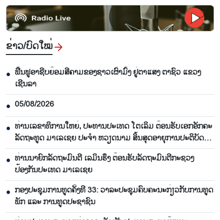
ຂ່າວ/ບົດ​ໃໝ່
ຟື້​ນ​ຟູ​ອາ​ຊີບ​ຍ້ອມ​ສີ​ຄາມຂອງ​ຊາວ​ເຜົ່າ​ມົ້ງ​ ຢູ່​ຕາ​ແສງ ຕາ​ຊົວ ແຂວງ
●
ເຊີນ​ລາ
05/08/2026
●
ທ່ານເລຂາທິການໃຫຍ່, ປະທານປະເທດ ໂຕເລິມ ຕ້ອນຮັບເອກອັກຄະ
●
ລັດຖະທູດ ມາເລເຊຍ ປະຈຳ ຫວຽດນາມ ສິ້ນສຸດອາຍຸການປະຕິບັດ
ງານ
ທ່ານນາຍົກລັດຖະມົນຕີ ເລມິນຮຶງ ຕ້ອນຮັບລັດຖະມົນຕີກະຊວງ
●
ປ້ອງກັນປະເທດ ມາເລເຊຍ
ກອງປະຊຸມການທູດຄັ້ງທີ 33: ວາລະປະຊຸມຄົບຄະນະກ່ຽວກັບການທູດ
●
ພັກ ແລະ ການທູດປະຊາຊົນ