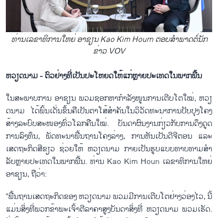
ທ່ານ​ເລ​ຂາ​ທິ​ການ​ໃຫຍ່ ອາ​ຊຽນ Kao Kim Hourn ຕອບ​ສຳ​ພາດ​ຕໍ່​ນັກ​
ຂ່າວ VOV
ຫ​ວຽດ​ນາມ - ​ຕົວ​ຢ່າງ​ທີ່ເປັນ​​ປະ​ໂຫຍດ​ໃຫ້​ແກ່ຫຼາຍ​ປະ​ເທດ​ໃນ​ພາກ​ພື້ນ
ໃນ​ສະ​ພາບ​ການ ອາ​ຊຽນ ພວມ​ຊອກ​ຫາ​ກຳ​ລັງ​ໜູນ​ການ​ເຕີບ​ໂຕ​ໃໝ່, ຫວຽ​
ດ​ນາມ ໄດ້​ພົ້ນ​ເດັ່ນ​ຂຶ້ນ​ຄື​ເປັນ​ຕາ​ໂສ້​ສຳ​ຄັນ​ໃນ​ວິ​ວັດ​ທະ​ນາ​ການ​ປັບ​ປຸງ​ໂຄງ​
ສ້າງ​ລະ​ບົບ​ສະ​ໜອງ​ທົ່ວ​ໂລກ​ຄືນ​ໃໝ່. ບັນ​ດາ​ຜົນ​ງານ​ກ່ຽວ​ກັບ​ການ​ດຶງ​ດູດ​
ການ​ລົງ​ທຶນ, ພັດ​ທະ​ນາ​ພື້ນ​ຖານ​ໂຄ​ງ​ລ່າງ, ການ​ຫັ​ນ​ເປັນ​ດີ​ຈີ​ຕອນ ແລະ
ເສດ​ຖະ​ກິດ​ສ​ີ​ຂຽວ ຊ່ວຍ​ໃຫ້ ຫວຽດ​ນາມ ກາຍ​ເປັນ​ຮູບ​ແບບ​ທາບ​ທາມ​ສຳ​
ລັບຫຼາຍ​ປະ​ເທດໃນ​ພາກ​ພື້ນ. ທ່ານ Kao Kim Houn ​ເລ​ຂາ​​ທິ​ການ​ໃຫຍ່
ອ​າ​ຊຽນ, ຖື​ວ່າ:
“ພື້ນ​ຖານ​ເສດ​ຖະ​ກິດ​ຂອງ ຫວຽດ​ນາມ ພວມ​ມີ​ການ​ເຕີບ​ໂຕ​ຢ່າງວ່ອງ​ໄວ, ນີ້​
ແມ່ນ​ສິ່ງ​ທີ່​ພວກ​ຂ້າ​ພະ​ເຈົ້າ​ຕີ​ລາ​ຄ​າ​ສູງ​ບັນ​ດາ​ສິ່ງ​ທີ່ ຫວຽດ​ນາມ ພວມເຮ​ັດ.