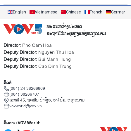
English
Vietnamese
Chinese
French
German
ພະແນກຕ່າງປະເທດ
ສະຖານີວິທະຍຸສຽງແຫ່ງຫວຽດນາມ
Director
: Pho Cam Hoa
Deputy Director:
Nguyen Thu Hoa
Deputy Director:
Bui Manh Hung
Deputy Director:
Cao Dinh Trung
ຕິດຕໍ່
(084) 24 38266809
(084) 38266707
ເລກທີ 45, ຖະໜົນ ບ່າ​ຈ້ຽວ, ຮ່າ​ໂນ້ຍ, ຫວຽດນາມ
vovworld@vov.vn
Mạng xã hội
ຕິດຕາມ VOV World: