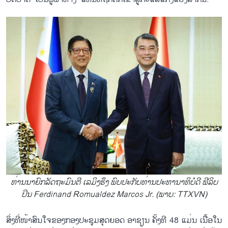
ທ່ານ​ນາ​ຍົກ​ລັດ​ຖະ​ມົນ​ຕີ ເລ​ມິງ​ຮຶງ ພົບ​ປະ​ກັບ​ທ່ານ​ປະ​ທາ​ນາ​ທິ​ບໍ​ດີ ຟີ​ລິບ​
ປິນ Ferdinand Romualdez Marcos Jr. (ພາບ: TTXVN)
ສິ່ງທີ່​ໜ້າ​ສົນ​ໃຈ​ຂອງກອງ​ປະ​ຊ​ຸມ​ສຸດຍອດ ອາ​ຊຽນ ຄັ້ງ​ທີ 48 ແມ່ນ​ ເນື້ອ​ໃນ​