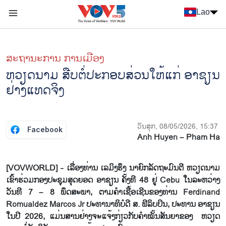
Nhảy đến nội dung
Lao
Menu trang chủ tiếng Lào
menu phụ tiếng Lào
ສະຖານະການ ການເມືອງ
ຫວຽດ​ນາມ ສືບ​ຕໍ່​ປະ​ກອບ​ສ່ວນ​ໃຫ້​ແກ່ ອາ​ຊຽນ
ຢ່າງ​ແທດ​ຈິງ​
ວັນສຸກ, 08/05/2026, 15:37
Facebook
Anh Huyen – Pham Ha
[VOVWORLD] - ເລື່ອງ​ທ່ານ ເລ​ມິງ​ຮຶງ ນາ​ຍົກ​ລັດ​ຖະ​ມົນ​ຕີ ຫວຽດ​ນາມ
ເຂົ້າ​ຮ່ວມກອງ​ປະ​ຊຸມ​ສຸດຍອດ ອາ​ຊຽນ ຄັ້ງ​ທີ 48 ຢູ່ Cebu ໃນ​ລະ​ຫວ່າງ
ວັນ​ທີ 7 – 8 ພຶດ​ສະ​ພາ, ຕາມ​ຄຳ​ເຊື້ອ​ເຊີນ​ຂອງ​ທ່ານ Ferdinand
Romualdez Marcos Jr ປະ​ທາ​ນາ​ທິ​ບໍ​ດີ ສ. ຟີ​ລິບ​ປິນ, ປະ​ທານ ອາ​ຊຽນ
ໃນ​ປີ 2026, ແມ່ນ​ສານ​ຢ່າງ​ຈະ​ແຈ້ງກ່ຽວ​ກັບ​ຄຳ​ໝັ້​ນ​ສັນ​ຍາ​ຂອງ ຫວຽດ​