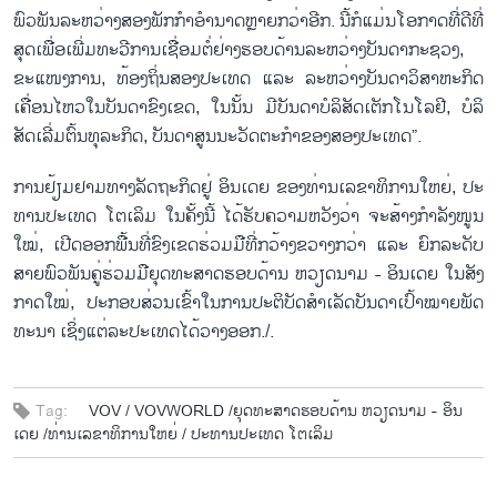
ພົວ​ພັນ​ລະ​ຫວ່າງ​ສອງ​ພັກ​ກຳ​ອຳ​ນາດຫຼາຍກວ່າ​ອີກ. ນີ້​ກໍ​ແມ່ນ​ໂອ​ກາດ​ທີ່​ດີ​ທີ່​
ສຸດ​ເພື່ອ​ເພີ່ມ​ທະ​ວີ​ການ​ເຊື່ອມ​ຕໍ່​ຢ່າງ​ຮອບ​ດ້ານ​ລະ​ຫວ່າງ​ບັນ​ດາ​ກະ​ຊວງ,
ຂະ​ແໜງ​ການ, ທ້ອງ​ຖິ່ນ​ສອງ​ປະ​ເທດ ແລະ​ ​ລະຫວ່າງ​ບັນ​ດາ​ວິ​ສ​າ​ຫະ​ກິດ​
ເຄື່ອນ​ໄຫວ​ໃນ​ບັນ​ດ​າ​ຂົງ​ເຂດ, ໃນ​ນັ້ນ ມີ​ບັນ​ດາ​ບໍ​ລິ​ສັດ​ເຕັກ​ໂນ​ໂລ​ຢີ, ບໍ​ລິ​
ສັດ​ເລີ່ມ​ຕົ້ນ​ທຸ​ລະ​ກິດ, ບັນ​ດາ​ສູນ​ນະ​ວັດ​ຕະ​ກຳ​ຂອງ​ສອງ​ປະ​ເທດ”.
ການ​ຢ້ຽມ​ຢາມ​ທາງ​ລັດ​ຖະ​ກິດ​ຢູ່ ອິນ​ເດຍ ຂອງ​ທ່ານ​ເລ​ຂາ​ທິ​ການ​ໃຫຍ່, ປະ​
ທານ​ປະ​ເທດ ໂຕ​ເລິມ ໃນ​ຄັ້ງ​ນີ້ ໄດ້​ຮັບ​ຄວາມ​ຫວັງ​ວ່າ ຈະ​ສ້າງ​ກຳ​ລັງ​ໜູ​ນ​
ໃໝ່, ເປີດອອກ​ພື້ນ​ທີ່​​ຂົງ​ເຂດຮ່ວມ​ມື​ທີ່ກວ້າງ​ຂວາງກວ່າ ແລະ ຍົກ​ລະ​ດັບ​
ສາຍ​ພົວ​ພັນ​ຄູ່​ຮ່ວມ​ມື​ຍຸດ​ທະ​ສາດ​ຮອບ​ດ້ານ ຫວຽດ​ນາມ - ອິນ​ເດຍ ໃນ​ສັງ​
ກາດ​ໃໝ່, ປະ​ກອບ​ສ່ວນ​ເຂົ້າ​ໃນ​ການ​ປະ​ຕິ​ບັດ​ສຳ​ເລັດ​ບັນ​ດາ​ເປົ້າ​ໝາຍ​ພັດ​
ທະ​ນາ ເຊິ່ງ​ແຕ່​ລະ​ປະ​ເທດ​ໄດ້​ວາງ​ອອກ./.
Tag:
VOV /
VOVWORLD /
​ຍຸດ​ທະ​ສາດ​ຮອບ​ດ້ານ ຫວຽດ​ນາມ - ອິນ​
ເດຍ /
​ທ່ານ​ເລ​ຂາ​ທິ​ການ​ໃຫຍ່ /
ປະ​ທານ​ປະ​ເທດ ໂຕ​ເລິມ