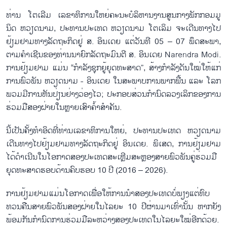
ທ່ານ​ ໂຕ​ເລີມ ເລ​ຂາ​ທິ​ການ​ໃຫຍ່​ຄະ​ນະ​ບໍ​ລ​ິ​ຫານ​ງານ​ສູນ​ກາງ​ພັກ​ກອມ​ມູ​
ນິດ ຫວຽດ​ນາມ, ປະ​ທານ​ປະ​ເທດ ຫວຽດ​ນາມ ໂຕ​ເລິມ ຈະ​ເດີນ​ທາງ​ໄປ​
ຢ້ຽມ​ຢາມ​ທາງ​ລັດ​ຖະ​ກິດ​ຢູ່ ສ. ອິນ​ເດຍ ແຕ່​ວັນ​ທີ 05 – 07 ພຶດ​ສະ​ພາ,
ຕາມ​ຄຳ​ເຊີນ​ຂອງ​ທ່ານ​ນາ​ຍົກ​ລັດ​ຖະ​ມົນ​ຕີ ສ. ອິນ​ເດຍ Narendra Modi.
ການ​ຢ້ຽມ​ຢາມ ແມ່ນ “​ກຳ​ລັງ​ຊຸກ​ຍູ້​ຍ​ຸດ​ທະ​ສາດ”, ສ້າງ​ກຳ​ລັງ​ດັນ​ໃໝ່​ໃຫ້​ແກ່​
ການ​ພົວ​ພັນ ຫວຽດ​ນາມ - ອິນ​ເດຍ ໃນ​ສະ​ພາບ​ການ​ພາກ​ພື້ນ ແລະ ໂລກ
ພວມ​ມີ​ການ​ຫັນ​ປ່ຽນ​ຢ່າງວ່ອງ​ໄວ; ປະ​ກອບ​ສ່​ວນ​ກຳ​ນົດ​ລວງ​ເລິກ​ຂອງ​ການ​
ຮ່ວມ​ມື​ສອງ​ຝ່າຍ​ໃນຫຼາຍ​ເສົາ​ຄ້ຳ​ສຳ​ຄັນ.
ນີ້​ເປັນ​ຄັ້ງ​ທຳ​ອິດ​ທີ່​ທ່ານເລ​ຂາ​ທິ​ການ​ໃຫຍ່, ປະ​ທານປະ​ເທດ ຫວຽດ​ນາມ
ເດີນ​ທາງ​ໄປ​ຢ້ຽມ​ຢາມ​ທາງ​ລັດ​ຖະ​ກິດ​ຢູ່ ອິນ​ເດຍ. ພິ​ເສດ, ການ​ຢ້ຽມ​ຢາມ​
ໄດ້​ດຳ​ເນີນ​ໃນ​ໂອ​ກາດ​ສອງ​ປະ​ເທດ​ສະ​ເຫຼີມ​ສະຫຼອງ​ສາຍ​ພົວ​ພັນ​ຄູ່​ຮ່ວມ​ມື​
ຍຸດ​ທະ​ສາດ​ຮອບ​ດ້ານຄົບ​ຮອບ 10 ປີ (2016 – 2026).
ການ​ຢ້ຽມ​ຢາມ​ແມ່ນ​ໂອ​ກາດ​ເພື່ອ​ໃຫ້​ການ​ນຳ​ສອງ​ປະ​ເທດ​ບໍ່​ພຽງ​ແຕ່​ທົບ​
ທວນ​ຄືນ​ສາຍ​ພົວ​ພັນ​ສອງ​ຝ່າຍ​ໃນ​ໄລ​ຍະ 10 ປີ​ຜ່ານ​ມາ​ເທົ່າ​ນັ້ນ ຫາກ​ຍັງ​
ພ້ອມ​ກັນ​ກຳ​ນົດ​ການ​ຮ່ວມ​ມື​ລະ​ຫວ່າງ​ສອງ​ປະ​ເທດ​ໃນ​ໄລ​ຍະ​ໃໝ່​ອີກ​ດ້ວຍ.