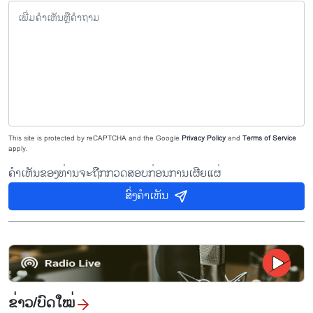
This site is protected by reCAPTCHA and the Google
Privacy Policy
and
Terms of Service
apply.
ຄຳເຫັນຂອງທ່ານຈະຖືກກວດສອບກ່ອນການເຜີຍແຜ່
ສົ່ງຄຳເຫັນ
ຂ່າວ/ບົດ​ໃໝ່