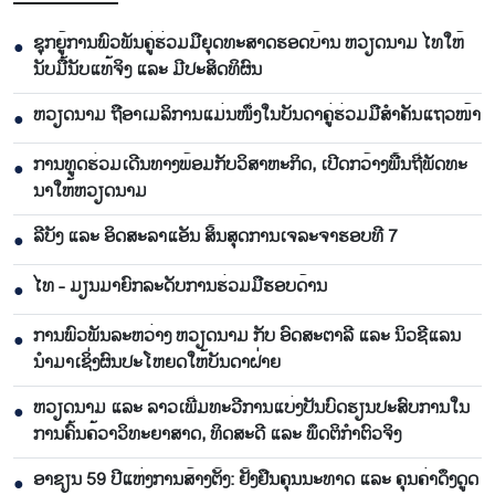
ຊຸກ​ຍູ້​ການ​ພົວ​ພັນ​ຄູ່​ຮ່ວມ​ມື​ຍຸດ​ທະ​ສາດ​ຮອດ​ບ້ານ ຫວຽດ​ນາມ ໄທ​ໃຫ້​
●
ນັບ​ມື້​ນັບ​ແທ້​ຈິງ ແລະ ມີ​ປະ​ສິດ​ທິ​ຜົນ
ຫ​ວຽດ​ນາມ ຖື​ອາ​ເມ​ລິ​ການ​ແມ່ນ​ໜຶ່ງ​ໃນ​ບັນ​ດາ​ຄູ່​ຮ່ວມ​ມື​ສຳ​ຄັນ​ແຖວ​ໜ້າ
●
ການ​ທູດ​ຮ່ວມ​ເດີນ​ທາງ​ພ້ອມກັບ​ວິ​ສາ​ຫະ​ກ​ິດ, ເປີດກວ້າງ​ພື້ນ​ຖີ່​ພັດ​ທະ​
●
ນາ​ໃຫ້​ຫວຽດ​ນາມ
ລີ​ບັງ ແລະ ອິດ​ສະ​ລາ​ແອັນ ສິ້ນ​ສຸດ​ການ​ເຈ​ລະ​ຈາ​ຮອບ​ທີ 7
●
ໄທ - ມຽນ​ມາ​ຍົກ​ລະ​ດັບ​ການ​ຮ່ວມ​ມື​ຮອບ​ດ້ານ
●
ການ​ພົວ​ພັນ​ລະ​ຫວ່າງ ຫວຽດ​ນາມ ກັບ ອົດ​ສະ​ຕາ​ລີ ແລະ ນິວ​ຊີ​ແລນ
●
ນຳ​ມ​າ​ເຊິ່ງ​ຜົນ​ປະ​ໂຫຍດ​ໃຫ້​ບັນ​ດາ​ຝ່າຍ
ຫວຽດ​ນາມ ແລະ ລາວ​ເພີ່ມ​ທະ​ວີ​ການ​ແບ່​ງ​ປັນ​ບົດ​ຮຽນ​ປະ​ສົບ​ການ​ໃນ​
●
ການ​ຄົ້ນ​ຄ້​ວາ​ວິ​ທະ​ຍາ​ສາດ, ທິດ​ສະ​ດີ ແລະ ພຶດ​ຕິ​ກຳຕົວ​ຈິງ
ອາຊຽ​ນ 59 ປີ​ແຫ່ງ​ການ​ສ້າງ​ຕັ້ງ: ຢັ້ງ​ຢືນ​ຄຸນ​ນະ​ທາດ ແລະ ຄຸນ​ຄ່າ​ດຶງ​ດູດ
●