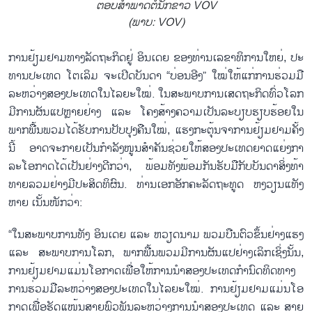
ຕອບ​ສຳ​ພາດ​ຕໍ່​ນັກ​ຂ່າວ VOV
(ພາບ: VOV)
ການ​ຢ້ຽມ​ຢາມ​ທາງ​ລັດ​ຖະ​ກິດ​ຢູ່ ອິນ​ເດຍ ຂອງ​ທ່ານ​ເລ​ຂາ​ທິ​ການ​ໃຫຍ່, ປະ​
ທານ​ປະ​ເທດ ໂຕ​ເລິມ ຈະ​ເປີດບ​ັນ​ດາ “ບ່ອນ​ອີງ” ໃໝ່​ໃຫ້​ແກ່​ການ​ຮ່ວມ​ມື​
ລະ​ຫວ່າງ​ສອງ​ປະ​ເທດ​ໃນ​ໄລ​ຍະ​ໃໝ່. ໃນ​ສະ​ພາບ​ການ​ເສດ​ຖະ​ກິດ​ທົ່ວ​ໂລກ​
ມີ​ການ​ຜັນ​ແປຫຼາຍ​ຢ່າງ ແລະ ໂຄງ​ສ້າງຄວາມ​ເປັນ​ລະ​ບຽບ​ຮຽບ​ຮ້ອຍ​ໃນ​
ພາກ​ພື້ນ​ພວມ​ໄດ້​ຮັບ​ການ​​ປັບ​ປຸງ​ຄືນ​ໃໝ່, ແຮງ​ກະ​ຕຸ້ນ​ຈາ​ການ​ຢ້ຽມ​ຢາມ​ຄັ້ງ​
ນີ້ ອາດ​ຈະ​ກາຍ​ເປັນ​ກຳ​ລັງ​ໜູນ​ສຳ​ຄັນ​ຊ່ວຍ​ໃຫ້​ສອງ​ປະ​ເທດ​ຍາດ​ແຍ່ງ​ກາ​
ລະ​ໂອ​ກາດ​ໄດ້​ເປັນ​ຢ່າງ​ດີກວ່າ, ພ້ອມ​ທັງ​ພ້ອມ​ກັນ​ຮັບ​ມື​ກັບ​ບັນ​ດາ​ສິ່ງ​ທ້າ​
ທາຍ​ລວມ​ຢ່າງ​ມີ​ປະ​ສິດ​ທິ​ຜົນ. ທ່ານ​ເອກ​ອັກ​ຄະ​ລັດ​ຖະ​ທູດ ຫງວຽນ​ແທັງ​
ຫາຍ ເນັ້ນ​ໜັກ​ວ່າ:
“ໃນ​ສະ​ພາບ​ການ​ທັງ​ ອິນ​ເດຍ ແລະ ຫວຽດ​ນາມ ພວມ​ບືນ​ຕົວ​ຂຶ້ນ​ຢ່າງ​ແຮງ
ແລະ ສະ​ພາບ​ການ​ໂລກ, ພາກ​ພື້ນ​ພວມ​ມີ​ການ​ຜັນ​ແປ​ຢ່າງ​ເລິກ​ເຊິ່ງນັ້ນ,
ການ​ຢ້ຽມ​ຢ​າມ​ແມ່ນ​ໂອ​ກາດ​ເພື່ອ​ໃຫ້​ການ​ນຳ​ສອງ​ປະ​ເທດ​ກຳ​ນົດ​ທິດ​ທາງ​
ການ​ຮ່ວມ​ມື​ລະ​ຫວ່າງ​ສອງ​ປະ​ເທດ​ໃນ​ໄລ​ຍະ​ໃໝ່. ການ​ຢ້ຽມ​ຢາມ​ແມ່ນ​ໂອ​
ກາດ​ເພື່ອ​ຮັດ​ແໜ້ນ​ສາຍ​ພົວ​ພັນ​ລະ​ຫວ່າງ​ການ​ນຳ​ສອງ​ປະ​ເທດ ແລະ ສາຍ​