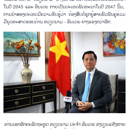
ໃນ​ປີ 2045 ແລະ ອິນ​ເດຍ ກາຍ​ເປັນ​ປະ​ເທດ​ພັດ​ທະ​ນາ​ໃນ​ປີ 2047 ນັ້ນ, ​
ການ​ນຳ​ສອງ​ປະ​ເທດ​ມີ​ຄວາມ​ຮັບ​ຮູ້​ວ່າ ຕ້ອງ​ສືບ​ຕໍ່​ຊຸກ​ຍູ້ສາຍ​ພົວ​ພັນ​ຄູ່​ຮ່ວມ​
ມື​ຍຸດ​ທະ​ສາດ​ຮອບ​ດ້ານ ຫວຽດ​ນາມ - ອ​ິນ​ເດຍ ​ຢ່າງ​ແຮງກວ່າ​ອີກ.
ທ່ານ​ເອກ​ອັກ​ຄະ​ລັດ​ຖະ​ທູດ ຫວຽດ​ນາມ ປະ​ຈຳ ອິນ​ເດຍ ຫງວຽນ​ແທັງ​ຫາຍ