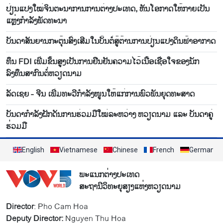
ປ່ຽນແປງໃໝ່ຈິນຕະນາການການຕ່າງປະເທດ, ຫັນໂອກາດໃຫ້ກາຍເປັນ
ແຫຼ່ງກຳລັງພັດທະນາ
ບັນ​ດາ​ສັນ​ຍານກະ​ຕຸ້ນ​ສົ່ງ​ເສີມ​ໃນ​ບັ້ນ​ຕໍ່​ສູ້​ຕ້ານ​ການ​ປ່ຽນ​ແປງ​ດິນ​ຟ້າ​ອາ​ກາດ
ທຶນ FDI ເພີ່ມຂຶ້ນສູງເປັນການຢືນຢັນຄວາມໄວ້ເນື້ອເຊື່ອໃຈຂອງນັກ
ລົງທຶນສາກົນຕໍ່ຫວຽດນາມ
ລັດເຊຍ - ຈີນ ເພີ່ມທະວີກຳລັງໜູນໃຫ້ແກ່ການພົວພັນຍຸດທະສາດ
ບັນ​ດາ​ກຳ​ລັງ​ຝັກ​ດັນ​ການ​ຮ່ວມ​ມື​ໃໝ່​ລະ​ຫວ່າງ ຫວຽດ​ນາມ ແລະ ບັນ​ດາ​ຄູ່​
ຮ່ວມ​ມື
English
Vietnamese
Chinese
French
German
ພະແນກຕ່າງປະເທດ
ສະຖານີວິທະຍຸສຽງແຫ່ງຫວຽດນາມ
Director
: Pho Cam Hoa
Deputy Director:
Nguyen Thu Hoa