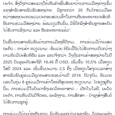
ປະ​ຈຳ, ສິ່ງ​ດັ່ງ​ກ່າວ​ສະ​ແດງ​ໃຫ້​ເຫັນ​ຄຳ​ໝັ້ນ​ສັນ​ຍາ​ດ້ານ​ການ​ເມືອງ​ຢ່າງ​ເຂັ້ມ​
ແຂງ​ສຳ​ລັບ​ສາຍ​ພົວ​ພັນ​ສ​ອງ​ຝ່າຍ. ມີຫຼາຍກວ່າ 20 ກົນ​ໄກ​ຮ່ວມ​ມື​ລະ​
ຫວ່າງ​ສອງ​ປະ​ເທດ​ພວມ​ປະ​ກອບ​ສ່ວນ​ເຂົ້າ​ໃນ​ການ​ຜັນ​ຂະ​ຫຍາຍ​ປະ​ສິດ​ທິ​
ຜົນ​ການ​ຮ່ວມ​ມື​ສອງ​ຝ່າຍ. ພ້ອມ​ດຽວ​ກັນ​ນັ້ນ, ມີ​ຂໍ້​ຕົກ​ລົງ​ສຳ​ຄ​ັນຫຼາຍ​ສະ​ບັບ
ໄດ້​ຮັບ​ການ​ລົງ​ນາມ ແລະ ຜັນ​ຂະ​ຫຍາຍແລ້ວ”.
ບົນ​ພື້ນ​ຖານ​ສາຍພົ​ວ​ພັນ​ດ້ານ​ການ​ເມືອງ​ທີ່​ດີ​ງາມ, ການ​ຮ່ວມ​ມື​ດ້ານ​ເສດ​
ຖະ​ກິດ - ການ​ຄ້າ ຫວຽດ​ນາມ -ອິນ​ເດຍ ກໍ​ນັບ​ມື້​ນັບ​ໄດ້​ຮັບ​ການ​ເປີດກວ້າງ​
ຕາມ​ທິດມີ​ປະ​ສິດ​ທິ​ຜົນ ແລະ ແທດ​ຈິງກວ່າ. ວົງ​ເງິນ​ການ​ຄ້າ​ສອງ​ຝ່າຍ​ໃນ​ປີ
2025 ບັນ​ລຸ​ລະ​ດັບ​ສະ​ຖິ​ຕິ 16,46 ຕື້ USD, ເພີ່ມ​ຂຶ້ນ 10,5% ເມື່ອ​ທຽບ​
ໃສ່​ປີ 2024 ແລະ ເພີ່ມ​ຂຶ້ນ​ປະ​ມານ 2,5 ຄັ້ງ ເມື່ອ​ທຽບ​ໃສ່​ຈຸດ​ເວ​ລາ​ສ້າງ​
ສາຍ​ພົວ​ພັນ​ຄູ່​ຮ່ວມ​ມື​ຍຸດ​ທະ​ສາດ​ຮອບ​ດ້ານ​ປີ 2016. ປັດ​ຈຸ​ບັນ, ອິນ​ເດຍ
ນອນ​ໃນ​ກຸ່ມ 8 ຄູ່​ຮ່ວມ​ມື​ການ​ຄ້າ​ໃຫຍ່​ທີ່​ສຸດ​ຂອງ ຫວຽດ​ນາມ. ໄປ​ຄຽງ​ຄູ່​ກັນ​
ນັ້ນ, ການ​ຮ່ວມ​ມື​ໃນ​ບັນ​ດາ​ຂົງ​ເຂດ​ວິ​ທະ​ຍ​າ​ສາດ - ເຕັກ​ໂນ​ໂລ​ຢີ, ນະ​ວັດ​
ຕະ​ກຳ, ​ການຫັນ​ເປັນ​ດີ​ຈີ​ຕອນ, ພະ​ລັງ​ງານ, ການ​ສຶກ​ສາ - ບຳ​ລຸງ​ສ້າງ​ສືບ​ຕໍ່​
ໄດ້​ຮັບ​ການ​ຊຸກ​ຍູ້.
ການ​ຮ່ວມ​ມື​ດ້​ານ​ປ້ອງ​ກັນ​ຊາດ, ​ພົ​ວ​ພັນ​ແລກ​ປ່ຽນ​ປະ​ຊາ​ຊົນ, ວັດ​ທະ​ນະ​ທຳ