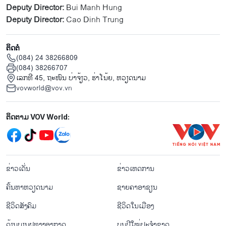
Deputy Director:
Bui Manh Hung
Deputy Director:
Cao Dinh Trung
ຕິດຕໍ່
(084) 24 38266809
(084) 38266707
ເລກທີ 45, ຖະໜົນ ບ່າ​ຈ້ຽວ, ຮ່າ​ໂນ້ຍ, ຫວຽດນາມ
vovworld@vov.vn
Mạng xã hội
ຕິດຕາມ VOV World:
menu footer tiếng Lào
ຂ່າວເດັ່ນ
ຂ່າວເຫດການ
ຄົ້ນຫາຫວຽດນາມ
ຊາຍຄາອາຊຽນ
ຊີ​ວິດ​ສັງ​ຄົມ
ຊີ​ວິດ​ໃນ​ເມືອງ
ດ້ຽນບຽນ​ຝູທາງ​ອາກາດ
ບຸນປີໃໝ່ປະຈຳຊາດ