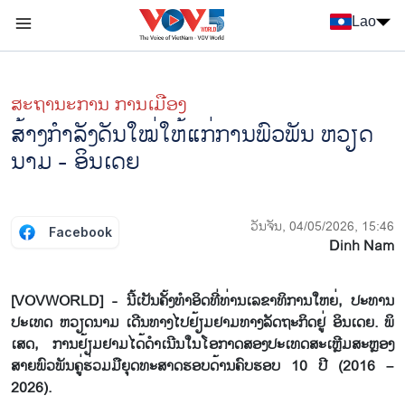
Nhảy đến nội dung
Lao
Menu trang chủ tiếng Lào
menu phụ tiếng Lào
ສະຖານະການ ການເມືອງ
ສ້າງກຳ​ລັງ​ດັນ​ໃໝ່​ໃຫ້​ແກ່​ການ​ພົວ​ພັນ ຫວຽດ​
ນາມ - ອິນ​ເດຍ
ວັນຈັນ, 04/05/2026, 15:46
Facebook
Dinh Nam
[VOVWORLD] - ນີ້​ເປັນ​ຄັ້ງ​ທຳ​ອິດ​ທີ່​ທ່ານເລ​ຂາ​ທິ​ການ​ໃຫຍ່, ປະ​ທານ
ປະ​ເທດ ຫວຽດ​ນາມ ເດີນ​ທາງ​ໄປ​ຢ້ຽມ​ຢາມ​ທາງ​ລັດ​ຖະ​ກິດ​ຢູ່ ອິນ​ເດຍ. ພິ​
ເສດ, ການ​ຢ້ຽມ​ຢາມ​ໄດ້​ດຳ​ເນີນ​ໃນ​ໂອ​ກາດ​ສອງ​ປະ​ເທດ​ສະ​ເຫຼີມ​ສະຫຼອງ​
ສາຍ​ພົວ​ພັນ​ຄູ່​ຮ່ວມ​ມື​ຍຸດ​ທະ​ສາດ​ຮອບ​ດ້ານຄົບ​ຮອບ 10 ປີ (2016 –
2026).