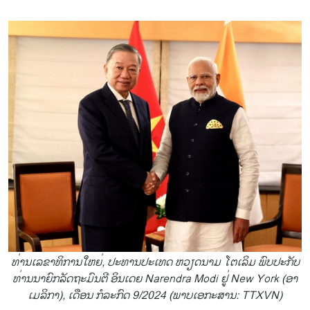
ທ່ານ​ເລ​ຂາ​ທິ​ການ​ໃຫຍ່, ປະ​ທານ​ປະ​ເທດ​ ຫວຽດ​ນາມ ໂຕ​ເລິມ ພົບ​ປະ​ກັບ​
ທ່ານ​ນາ​ຍົກ​ລັດ​ຖະ​ມົນ​ຕີ ອິນ​ເດຍ Narendra Modi ຢູ່ New York (ອາ​
ເມ​ລິ​ກາ), ເດືອນ ກໍ​ລະ​ກົດ 9/2024 (ພາບ​ເອ​ກະ​ສານ: TTXVN)