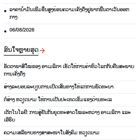
ລາ​ຄາ​ນ້ຳ​ມັນ​ເພີ່ມ​ຂຶ້ນ​ສູງ​ຍ້ອນ​ຄວາມ​ເຄັ່ງ​ຕຶງ​ຢູ່​ພາກ​ພື້ນ​ຕາ​ເວັນ​ອອກ​
●
ກາງ
06/08/2026
●
ສົນ​ໃຈ​ຫຼາຍ​ສຸດ
ອັດ​ຕາ​ພາ​ສີ​ໃໝ່​ຂອງ ອາ​ເມ​ລິ​ກາ​ ເຮັດ​ໃຫ້​ການ​ຄ້າ​ທົ່ວ​ໂລກ​ກັບ​ຄືນ​ສະ​ພາບ​
ການ​ເຄັ່ງ​ຕຶງ
ສ້າງ​ລະ​ບອບ​ລະ​ບຽບ​ການ​ເປີດ​ເສັ້ນ​ທາງ​ໃຫ້​ແກ່​ການ​ພັດ​ທະ​ນາ
ກໍ່ສ້າງ ຫວຽດນາມ ໃຫ້ການເປັນປະເທດເຂັ້ມແຂງດ້ານທະເລ
ເຕັກ​ໂນ​ໂລ​ຢີ: ການ​ສູ້​ຢັນ​ກັນ​ຍຸດ​ທະ​ສາດ​ໃໝ່​ລະ​ຫວ່າງ ອາ​ເມ​ລິ​ກາ ແລະ
ເອີ​ຣົບ
ຄວາມ​ເສ​ລີ​ພາບ​ທາງສາ​ສະ​ໜາ​ໃນ​ສັງ​ຄົມ ຫວຽດ​ນາມ