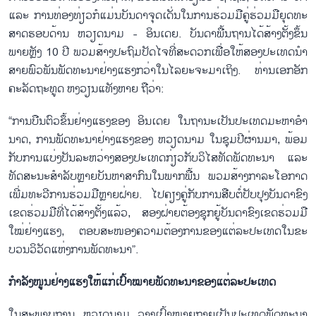
ແລະ ການ​ທ່ອງ​ທ່ຽວ​ກໍ​ແມ່ນ​ບັນ​ດາ​ຈຸດ​ເດັ່ນ​ໃນ​ການ​ຮ່ວມ​ມື​ຄູ່​ຮ່ວມ​ມື​ຍຸດ​ທະ​
ສາດ​ຮອບ​ດ້ານ ຫວຽດ​ນາມ - ອິນ​ເດຍ. ບັນ​ດາ​ພື້ນ​ຖານ​ໄດ້​ສ້າງ​ຕັ້ງ​ຂຶ້ນ​
ພາຍຫຼັງ 10 ປ​ີ ພວມ​ສ້າງ​ປະ​ຖົມ​ປັດ​ໄຈ​ທີ່​ສະ​ດວກເພື່ອ​ໃຫ້​ສອງ​ປະ​ເທດ​ນຳ​
ສາຍ​ພົວ​ພັນ​ພັດ​ທະ​ນາ​ຢ່າງ​ແຮງກວ່າ​ໃນ​ໄລ​ຍະ​ຈະ​ມາ​ເຖິງ. ທ່ານ​ເອກ​ອັກ​
ຄະ​ລັດ​ຖະ​ທູດ ຫງວຽນ​ແທັງ​ຫາຍ​ ຖື​ວ່າ:
“ການ​ບືນ​ຕົວ​ຂຶ້ນ​ຢ່າງ​ແຮງ​ຂອງ​ ອິນ​ເດຍ ໃນ​ຖາ​ນະ​ເປັນ​ປະ​ເທດ​ມະ​ຫາ​ອຳ​
ນາດ, ການ​ພັດ​ທະ​ນາ​ຢ່າງ​ແຮງ​ຂອງ ຫວຽດ​ນາມ ໃນ​ຊຸມ​ປີ​ຜ່ານ​ມາ, ພ້ອມ​
ກັບ​ການ​ແບ່ງ​ປັນ​ລະ​ຫວ່າງ​ສອງ​ປະ​ເທດ​ກ່ຽວ​ກັບ​ວິ​ໄສ​ທັດ​ພັດ​ທະ​ນາ​ ແລະ
ທັດ​ສະ​ນະ​ສຳ​ລັບ​ຫຼາຍ​ບັນ​ຫາ​ສາ​ກົນໃນ​ພາກ​ພື້ນ ພວມ​ສ້າງກາ​ລະ​ໂອ​ກາດ​
ເພີ່ມ​ທະ​ວີ​ການ​ຮ່ວມ​ມືຫຼາຍ​ຝ່າຍ. ໄປ​ຄ​ຽງ​ຄູ່​ກັບ​ການ​ສືບ​ຕໍ່​ປັບ​ປຸງ​ບັນ​ດາ​ຂົງ​
ເຂດ​ຮ່ວມ​ມື​ທີ່​ໄດ້​ສ້າງ​ຕັ້ງ​ແລ້ວ, ສອງ​ຝ່າຍ​ຕ້ອງ​ຊຸກ​ຍູ້​ບັນ​ດາ​ຂົງ​ເຂດ​ຮ່ວມ​ມື​
ໃໝ່​ຢ່າງ​ແຮງ, ຕອບ​ສະ​ໜອງ​ຄວາມ​ຕ້ອງ​ການ​ຂອງ​ແຕ່​ລະ​ປະ​ເທດ​ໃນ​​ຂະ​
ບວນວິ​ວັດ​ແຫ່ງ​ການ​ພັດ​ທະ​ນາ”.
ກຳ​ລັງ​ໜູນ​ຢ່າງ​ແຮງ​ໃຫ້​ແກ່​ເປົ້າ​ໝາຍ​ພັດ​ທະ​ນາ​ຂອງ​ແຕ່​ລະ​ປະ​ເທດ
ໃນ​ສະ​ພາບ​ການ ຫວຽດ​ນາມ ວາງ​ເປົ້າ​ໝາຍ​ກາຍ​ເປັນ​ປະ​ເທດ​ພັດ​ທະ​ນາ​