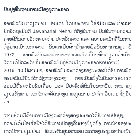
ປັບ​ປຸງ​ພື້ນ​ຖານ​ການ​ເມືອງ​ຍຸດ​ທະ​ສາດ
ສາຍ​ພົວ​ພັນ ຫວຽດ​ນາມ - ອິນ​ເດຍ ໂດຍປະ​ທານ ໂຮ່​ຈີ​ມິນ ແລະ ​ທ່ານນາ​
ຍົກ​ລັດ​ຖະ​ມົນ​ຕີ Jawaharlal Nehru ກໍ່​ຕັ້ງ​ພື້ນ​ຖານ ບົນ​ພື້ນ​ຖານ​ຄວາມ​
ຄ້າຍ​ຄື​ກັນ​ດ້ານ​ວັດ​ທະ​ນະ​ທຳ, ປະ​ຫວັດ​ສາດ ແລະ ຄວາມ​ສາ​ມັກ​ຄີ​ໃນ​ການ​
ຕໍ່​ສູ້​ຍາດ​ເອົາ​ເອ​ກະ​ລາດ. ນັບ​ແຕ່​ເມື່ອ​ສ້າງ​ຕັ້ງ​ສາຍ​ພົວ​ພັນ​ທາງ​ການ​ທູດ ປີ
1972, ສາຍ​ພົວ​ພັນ​ລະ​ຫວ່າງ​ສອງ​ປະ​ເທດ​ນັບ​ມື້​ນັບ​ໝັ້ນ​ໜຽວ​ກວ່າ​ເກົ່າ,
ໂດຍ​ໄດ້​ຍົກ​​ລະ​ດັບຂຶ້ນ​ສາຍ​ພົວ​ພັນ​ຄູ່​ຮ່ວ​ມ​ມື​ຍຸດ​ທະ​ສາດ​ຮອບ​ດ້ານ​ປີ
2016. 10 ປີ​ຜ່ານ​ມາ, ສາຍ​ພ​ົວ​ພັນ​ລະ​ຫວ່າງ​ສອງ​ປະ​ເທດ​ໄດ້​ຮັບ​ການ​ພັດ​
ທະ​ນາ​ນັບ​ມື້​ນັບ​ເລິກ​ເຊິ່ງກວ້າງ​ຂວາງ, ກາຍ​ເປັນ​ໜຶ່ງ​ໃນ​ບັນ​ດາ​ຂອບ​ເຂດ​
ຮ່ວມ​ມື​ທີ່​ຂະ​ຫຍັນ​ຂັນ​ເຄື່ອນ ແລະ ມີ​ປະ​ສິດ​ທິ​ຜົນ​ໃນ​ພາກ​ພື້ນ. ທ່ານ​ ຫງ
ວຽນ​ແທັງ​ຫາຍ ເອກ​ອັກ​ຄະ​ລັດ​ຖະ​ທູດ ຫວຽດ​ນາມ ປະ​ຈຳ ອິນ​ເດຍ ຢັ້ງ​ຢືນ​
ວ່າ:
“ການ​ຮ່ວມ​ມື​ດ້ານ​ການ​ເມືອງ​ລະ​ຫວ່າງ​ສອງ​ປະ​ເທດ​ໄດ້​ຮັບ​ການ​ປັບ​ປຸງ,
ຄວາມ​ໄວ້​ເນື້ອ​ເຊື່ອ​ໃຈ​ໄດ້​ຮັບ​ການ​ຍົກ​ສູງ​ຂຶ້ນ​ຢ່າງ​ບໍ່​ຢຸດ​ຢັ້ງ. ການ​ນຳ​ສອງ​ປະ​
ເທດ​ມີ​ການຢ​້ຽມ​ຢາມ​, ພົບ​ປະ​ກັນ​ຢູ່​ນອກ​ຂອບ​ເຂດກອງ​ປ​ະ​ຊຸມ​ສາ​ກົນ​ເປັນ​