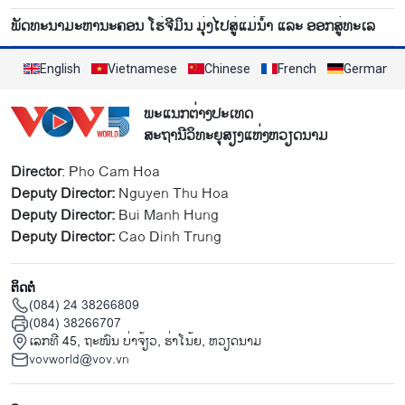
ພັດທະນາມະຫານະຄອນ ໂຮ່ຈີມິນ ມຸ່ງໄປສູ່ແມ່ນ້ຳ ແລະ ອອກສູ່ທະເລ
English
Vietnamese
Chinese
French
German
ພະແນກຕ່າງປະເທດ
ສະຖານີວິທະຍຸສຽງແຫ່ງຫວຽດນາມ
Director
: Pho Cam Hoa
Deputy Director:
Nguyen Thu Hoa
Deputy Director:
Bui Manh Hung
Deputy Director:
Cao Dinh Trung
ຕິດຕໍ່
(084) 24 38266809
(084) 38266707
ເລກທີ 45, ຖະໜົນ ບ່າ​ຈ້ຽວ, ຮ່າ​ໂນ້ຍ, ຫວຽດນາມ
vovworld@vov.vn