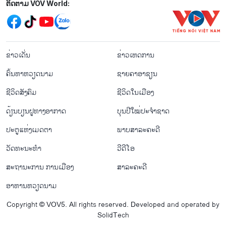
Mạng xã hội
ຕິດຕາມ VOV World:
menu footer tiếng Lào
ຂ່າວເດັ່ນ
ຂ່າວເຫດການ
ຄົ້ນຫາຫວຽດນາມ
ຊາຍຄາອາຊຽນ
ຊີ​ວິດ​ສັງ​ຄົມ
ຊີ​ວິດ​ໃນ​ເມືອງ
ດ້ຽນບຽນ​ຝູທາງ​ອາກາດ
ບຸນປີໃໝ່ປະຈຳຊາດ
ປະຕູແຫ່ງເມດຕາ
ພາບສາລະຄະດີ
ວັດທະນະທໍາ
ວີດີໂອ
ສະຖານະການ ການເມືອງ
ສາລະຄະດີ
ອາຫານຫວຽດນາມ
Copyright © VOV5. All rights reserved. Developed and operated by
SolidTech