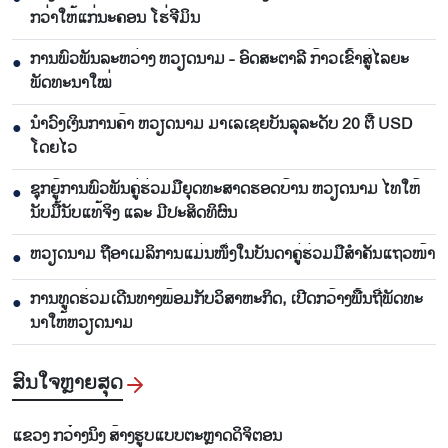
ກວ່າໃຫ້ແກ່ນະຄອນ ໂຮ່ຈີມິນ
ການພົວພັນລະຫວ່າງ ຫວຽດນາມ - ອົດສະຕາລີ ກ້າວເຂົ້າສູ່ໄລຍະ
●
ພັດທະນາໃໝ່
ນຳ​ວົງ​ເງິນ​ການ​ຄ້າ ຫວຽດ​ນາມ ມາ​ເລ​ເຊຍ​ບັນ​ລຸ​ລະ​ດັບ 20 ຕື້ USD
●
ໂດຍ​ໄວ
ຊຸກ​ຍູ້​ການ​ພົວ​ພັນ​ຄູ່​ຮ່ວມ​ມື​ຍຸດ​ທະ​ສາດ​ຮອດ​ບ້ານ ຫວຽດ​ນາມ ໄທ​ໃຫ້​
●
ນັບ​ມື້​ນັບ​ແທ້​ຈິງ ແລະ ມີ​ປະ​ສິດ​ທິ​ຜົນ
ຫ​ວຽດ​ນາມ ຖື​ອາ​ເມ​ລິ​ການ​ແມ່ນ​ໜຶ່ງ​ໃນ​ບັນ​ດາ​ຄູ່​ຮ່ວມ​ມື​ສຳ​ຄັນ​ແຖວ​ໜ້າ
●
ການ​ທູດ​ຮ່ວມ​ເດີນ​ທາງ​ພ້ອມກັບ​ວິ​ສາ​ຫະ​ກ​ິດ, ເປີດກວ້າງ​ພື້ນ​ຖີ່​ພັດ​ທະ​
●
ນາ​ໃຫ້​ຫວຽດ​ນາມ
ສົນ​ໃຈ​ຫຼາຍ​ສຸດ
ແຂວງ ກວ໋າງນິງ ສ້າງຮູບແບບຕະຫຼາດດິຈິຕອນ