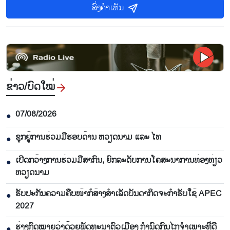
ສົ່ງຄຳເຫັນ
ຂ່າວ/ບົດ​ໃໝ່
07/08/2026
●
ຊຸກຍູ້ການຮ່ວມມືຮອບດ້ານ ຫວຽດນາມ ແລະ ໄທ
●
ເປີດກວ້າງການຮ່ວມມືສາກົນ, ຍົກລະດັບການໂຄສະນາການທ່ອງທ່ຽວ
●
ຫວຽດນາມ
ຮັບປະກັນຄວາມຄືບໜ້າກໍ່ສ້າງສຳເລັດບັນດາກິດຈະກຳຮັບໃຊ້ APEC
●
2027
ຮ່າງກົດໝາຍວ່າດ້ວຍພັດທະນາຕົວເມືອງ ກຳນົດກົນໄກຈຳເພາະທີ່ດີ
●