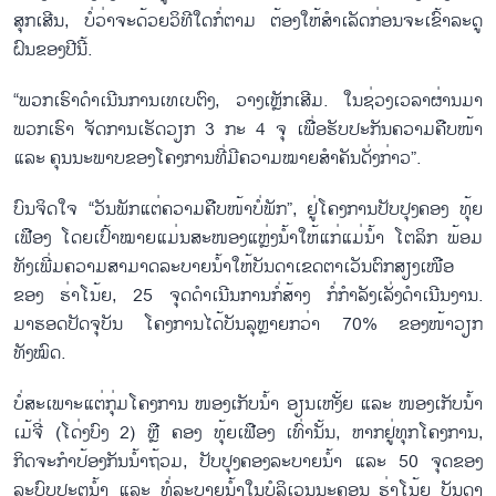
ສຸກເສີນ, ບໍ່ວ່າຈະດ້ວຍວິທີໃດກໍ່ຕາມ ຕ້ອງໃຫ້ສຳເລັດກ່ອນຈະເຂົ້າລະດູ
ຝົນຂອງປີນີ້.
“ພວກເຮົາດຳເນີນການເທເບຕົງ, ວາງເຫຼັກເສີມ. ໃນຊ່ວງເວລາຜ່ານມາ
ພວກເຮົາ ຈັດການເຮັດວຽກ 3 ກະ 4 ຈຸ ເພື່ອຮັບປະກັນຄວາມຄືບໜ້າ
ແລະ ຄຸນນະພາບຂອງໂຄງການທີ່ມີຄວາມໝາຍສຳຄັນດັ່ງກ່າວ”.
ບົນຈິດໃຈ “ວັນພັກແຕ່ຄວາມຄືບໜ້າບໍ່ພັກ”, ຢູ່ໂຄງການປັບປຸງຄອງ ທຸ້ຍ
ເຟືອງ ໂດຍເປົ້າໝາຍແມ່ນສະໜອງແຫຼ່ງນ້ຳໃຫ້ແກ່ແມ່ນ້ຳ ໂຕລິກ ພ້ອມ
ທັງເພີ່ມຄວາມສາມາດລະບາຍນ້ຳໃຫ້ບັນດາເຂດຕາເວັນຕົກສຽງເໜືອ
ຂອງ ຮ່າໂນ້ຍ, 25 ຈຸດດຳເນີນການກໍ່ສ້າງ ກໍ່ກຳລັງເລັ່ງດຳເນີນງານ.
ມາຮອດປັດຈຸບັນ ໂຄງການໄດ້ບັນລຸຫຼາຍກວ່າ 70% ຂອງໜ້າວຽກ
ທັງໝົດ.
ບໍ່ສະເພາະແຕ່ກຸ່ມໂຄງການ ໜອງເກັບນໍ້າ ອຽນເຫງັ້ຍ ແລະ ໜອງເກັບນ້ຳ
ເມ້ຈີ່ (ໂດ່ງບົງ 2) ຫຼື ຄອງ ທຸ້ຍເຟືອງ ເທົ່ານັ້ນ, ຫາກຢູ່ທຸກໂຄງການ,
ກິດຈະກຳປ້ອງກັນນ້ຳຖ້ວມ, ປັບປຸງຄອງລະບາຍນ້ຳ ແລະ 50 ຈຸດຂອງ
ລະບົບປະຕູນ້ຳ ແລະ ທໍ່ລະບາຍນ້ຳໃນບໍລິເວນນະຄອນ ຮ່າໂນ້ຍ ບັນດາ