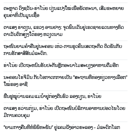
ຕະ​ຫຼາດ ​ດົ່ງ​ຊວັນ-ຮ່າ​ໂນ້ຍ ປ່ຽນ​ແປງ​ໃໝ່​ເພື່ອ​ພັດ​ທະ​ນາ, ເສີມ​ຂະ​ຫຍາຍ​
ຄຸນ​ຄ່າ​ທີ່​ເປັນ​ມູນ​ເຊື້ອ
ຕາ​ແສງ ຮ່າ​ຕຽນ, ແຂວງ ອານ​ຢາງ: ຈຸດ​ພ​ົ້ນ​ເດັ່ນ​ຢູ່​ເຂດ​ຊາຍ​ແດນ​ທາງ​ທິດ​
ຕາ​ເວັນ​ຕົກ​ສ່ຽງ​ໃຕ້​ຂອງ ຫວຽດນາມ
ຖະ​ໜົນ​ຍາມ​ຄ່ຳ​ຄືນ​ຢູ່​ນະ​ຄອນ ເຫ້ວ-ການ​ຂຸດ​ຄົ້ນ​ເສດ​ຖະ​ກິດ ຕິດ​ພັນ​ກັບ​
ການ​ຮັກ​ສາ​ສີ​ສັນ​ມໍ​ລະ​ດົກ.
ຮ່າ​ໂນ້ຍ ເປີດ​ຖະ​​ຫນົນ​ຮັບ​ປະ​ກັນຫຼັກ​ອະ​ນາ​ໄມ​ສະ​ບຽງ​ອາ​ຫານຕື່ມອີກ
ນະຄອນໂຮ່ຈິມິນ ກັບໂອກາດກກາຍເປັນ “ສະຖານທີ່ທ່ອງທ່ຽວທາງເລືອກ”
ໃໝ່ຂອງ ອາຊີ
ຟື້ນ​ຟູ​ໝູ່​ບ້ານ​ແຄມ​ແມ່​ນ້ຳ​ຢູ່​ກ້ອງ​ຕີນ​ຂົວ ລອງ​ບຽນ, ຮ່າ​ໂນ້ຍ
ຕາແສງ ຮວ່ານກ໊ຽມ, ຮ່າໂນ້ຍ ເປີດຖະໜົນບໍລິການອາຫານປອດໄພໂດຍ
ມີການຄວບຄຸມ
“ຍາມກາງ​ຄືນ​ທີ່​ຫໍ​ພິ​ພິ​ທະ​ພັນ” ຢູ່ແຄມຝັ່ງ​ອ່າວ​ຮະ​ລອງ - ​ມໍ​ລະ​ດົກໂລກ