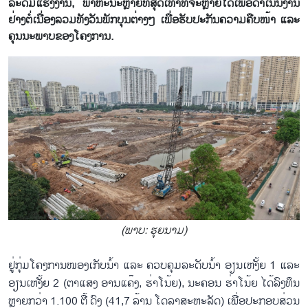
ລະດົມແຮງງານ, ພາຫະນະຫຼາຍທີ່ສຸດເທົ່າທີ່ຈະຫຼາຍໄດ້ເພື່ອດຳເນີນງານ
ຢ່າງຕໍ່ເນື່ອງລວມທັງວັນພັກບຸນຕ່າງໆ ເພື່ອຮັບປະກັນຄວາມຄືບໜ້າ ແລະ
ຄຸນນະພາບຂອງໂຄງການ.
(ພາບ: ຮຸຍ​ນາມ)
ຢູ່ກຸ່ມໂຄງການໜອງເກັບນ້ຳ ແລະ ຄວບຄຸມລະດັບນ້ຳ ອຽນເຫງັ້ຍ 1 ແລະ
ອຽນເຫງັ້ຍ 2 (ຕາແສງ ອານແຄ໊ງ, ຮ່າໂນ້ຍ), ນະຄອນ ຮ່າໂນ້ຍ ໄດ້ລົງທຶນ
ຫຼາຍກວ່າ 1.100 ຕື້ ດົງ (41,7 ລ້ານ ໂດລາສະຫະລັດ) ເພື່ອປະກອບສ່ວນ