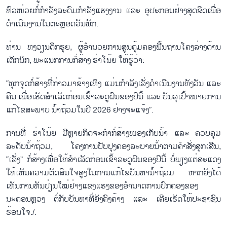
ຫົວໜ່ວຍກໍ່ກຳລັງລະດົມກຳລັງແຮງງານ ແລະ ອຸປະກອນຢ່າງສຸດຂີດເພື່ອ
ດຳເນີນງານໃນຕະຫຼອດວັນພັກ.
ທ່ານ ຫງວຽນດຶກຮຸຍ, ຜູ້ອຳນວຍການສູນຄຸ້ມຄອງພື້ນຖານໂຄງລ່າງດ້ານ
ເຕັກນິກ, ພະແນກການກໍ່ສ້າງ ຮ່າໂນ້ຍ ໃຫ້ຮູ້ວ່າ:
“ທຸກຈຸດກໍ່ສ້າງທີ່ກ່າວມາຂ້າງເທິງ ແມ່ນກຳລັງເລັ່ງດຳເນີນງານທັງວັນ ແລະ
ຄືນ ເພື່ອເຮັດສຳເລັດກ່ອນເຂົ້າລະດູຝົນຂອງປີນີ້ ແລະ ບັນລຸເປົ້າໝາຍການ
ແກ້ໄຂສະພາບ ນ້ຳຖ້ວມໃນປີ 2026 ຢ່າງຈະແຈ້ງ”.
ການທີ່ ຮ່າໂນ້ຍ ມີຫຼາຍກິດຈະກຳກໍ່ສ້າງໜອງເກັບນ້ຳ ແລະ ຄວບຄຸມ
ລະດັບນ້ຳຖ້ວມ, ໂຄງການປັບປຸງຄອງລະບາຍນ້ຳຕາມຄຳສັ່ງສຸກເສີນ,
“ເລັ່ງ” ກໍ່ສ້າງເພື່ອໃຫ້ສຳເລັດກ່ອນເຂົ້າລະດູຝົນຂອງປີນີ້ ບໍ່ພຽງແຕ່ສະແດງ
ໃຫ້ເຫັນຄວາມຕັດສິນໃຈສູງໃນການແກ້ໄຂບັນຫານ້ຳຖ້ວມ ຫາກຍັງໄດ້
ເຫັນການຫັນປ່ຽນໃໝ່ຢ່າງແຂງແຮງຂອງອຳນາດການປົກຄອງຂອງ
ນະຄອນຫຼວງ ຕໍ່ກັບບັນຫາທີ່ຍັງຄົງຄ້າງ ແລະ ເຄີຍເຮັດໃຫ້ປະຊາຊົນ
ຮ້ອນໃຈ./.