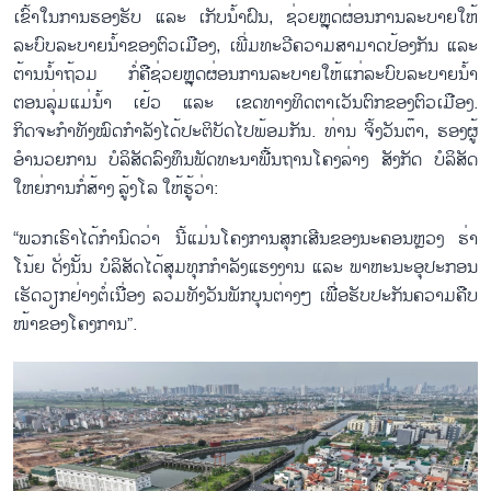
ເຂົ້າໃນການຮອງຮັບ ແລະ ເກັບນ້ຳຝົນ, ຊ່ວຍຫຼຸດຜ່ອນການລະບາຍໃຫ້
ລະບົບລະບາຍນ້ຳຂອງຕົວເມືອງ, ເພີ່ມທະວີຄວາມສາມາດປ້ອງກັນ ແລະ
ຕ້ານນ້ຳຖ້ວມ ກໍ່ຄືຊ່ວຍຫຼຸດຜ່ອນການລະບາຍໃຫ້ແກ່ລະບົບລະບາຍນ້ຳ
ຕອນລຸ່ມແມ່ນ້ຳ ເຢ້ວ ແລະ ເຂດທາງທິດຕາເວັນຕົກຂອງຕົວເມືອງ.
ກິດຈະກຳທັງໝົດກຳລັງໄດ້ປະຕິບັດໄປພ້ອມກັນ. ທ່ານ ຈິ້ງວັນຕ໊າ, ຮອງຜູ້
ອຳນວຍການ ບໍລິສັດລົງທຶນພັດທະນາພື້ນຖານໂຄງລ່າງ ສັງກັດ ບໍລິສັດ
ໃຫຍ່ການກໍ່ສ້າງ ລູ້ງໂລ ໃຫ້ຮູ້ວ່າ:
“ພວກເຮົາໄດ້ກຳນົດວ່າ ນີ້ແມ່ນໂຄງການສຸກເສີນຂອງນະຄອນຫຼວງ ຮ່າ
ໂນ້ຍ ດັ່ງນັ້ນ ບໍລິສັດໄດ້ສຸມທຸກກຳລັງແຮງງານ ແລະ ພາຫະນະອຸປະກອນ
ເຮັດວຽກຢ່າງຕໍ່ເນື່ອງ ລວມທັງວັນພັກບຸນຕ່າງໆ ເພື່ອຮັບປະກັນຄວາມຄືບ
ໜ້າຂອງໂຄງການ”.