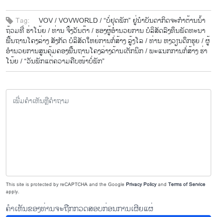
Tag:
VOV /
VOVWORLD /
“ບໍ່ຢຸດພັກ” ຢູ່ນຳບັນດາກິດຈະກຳຕ້ານນ້ຳ
ຖ້ວມທີ່ ຮ່າໂນ້ຍ /
ທ່ານ ຈິ້ງວັນຕ໊າ /
ຮອງຜູ້ອຳນວຍການ ບໍລິສັດລົງທຶນພັດທະນາ
ພື້ນຖານໂຄງລ່າງ ສັງກັດ ບໍລິສັດໃຫຍ່ການກໍ່ສ້າງ ລູ້ງໂລ /
ທ່ານ ຫງວຽນດຶກຮຸຍ /
ຜູ້
ອຳນວຍການສູນຄຸ້ມຄອງພື້ນຖານໂຄງລ່າງດ້ານເຕັກນິກ /
ພະແນກການກໍ່ສ້າງ ຮ່າ
ໂນ້ຍ /
“ວັນພັກແຕ່ຄວາມຄືບໜ້າບໍ່ພັກ”
This site is protected by reCAPTCHA and the Google
Privacy Policy
and
Terms of Service
apply.
ຄຳເຫັນຂອງທ່ານຈະຖືກກວດສອບກ່ອນການເຜີຍແຜ່