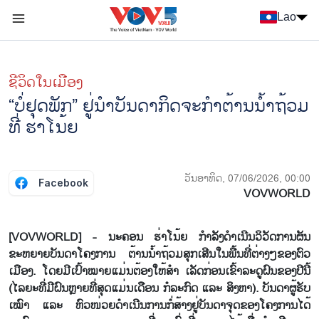
Nhảy đến nội dung
Lao
Menu trang chủ tiếng Lào
menu phụ tiếng Lào
ຊີ​ວິດ​ໃນ​ເມືອງ
“ບໍ່ຢຸດພັກ” ຢູ່ນຳບັນດາກິດຈະກຳຕ້ານນ້ຳຖ້ວມ
ທີ່ ຮ່າໂນ້ຍ
ວັນອາທິດ, 07/06/2026, 00:00
Facebook
VOVWORLD
[VOVWORLD] - ນະຄອນ ຮ່າໂນ້ຍ ກຳລັງດຳເນີນວິວັດການຜັນ
ຂະຫຍາຍບັນດາໂຄງການ ຕ້ານນ້ຳຖ້ວມສຸກເສີນໃນພື້ນທີ່ຕ່າງໆຂອງຕົວ
ເມືອງ. ໂດຍມີເປົ້າໝາຍແມ່ນຕ້ອງໃຫ້ສຳ ເລັດກ່ອນເຂົ້າລະດູຝົນຂອງປີນີ້
(ໄລຍະທີ່ມີຝົນຫຼາຍທີ່ສຸດແມ່ນເດືອນ ກໍລະກົດ ແລະ ສິງຫາ). ບັນດາຜູ້ຮັບ
ເໝົາ ແລະ ຫົວໜ່ວຍດຳເນີນການກໍ່ສ້າງຢູ່ບັນດາຈຸດຂອງໂຄງການໄດ້