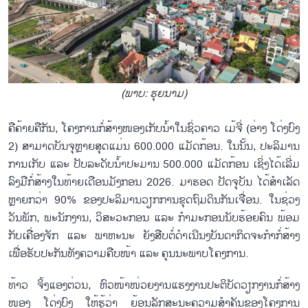
(ພາບ: ຮຸຍ​ນາມ)
ຄືຄ້າຍຄືກັນ, ໂຄງການກໍ່ສ້າງໜອງເກັບນ້ຳໃນຊົ່ວຄາວ ເມ້ຈີ່ (ອ່າງ ໂດ່ງບົງ
2) ສາມາດບັນຈຸຫຼາຍສຸດແມ່ນ 600.000 ແມັດກ້ອນ. ໃນນັ້ນ, ປະລິມານ
ການເກັບ ແລະ ປັບລະດັບນ້ຳປະມານ 500.000 ແມັດກ້ອນ ເຊິ່ງໄດ້ເລີ່ມ
ລົງມືກໍ່ສ້າງໃນທ້າຍເດືອນມັງກອນ 2026. ມາຮອດ ປັດຈຸບັນ ໄດ້ສຳເລັດ
ຫຼາຍກວ່າ 90% ຂອງປະລິມານວຽກການຂຸດຖົມດິນກັນເຈື່ອນ. ໃນຊ່ວງ
ວັນພັກ, ພະນັກງານ, ວິສະວະກອນ ແລະ ກຳມະກອນນັບຮ້ອຍຄົນ ພ້ອມ
ກັບເຄື່ອງຈັກ ແລະ ພາຫະນະ ຍັງສືບຕໍ່ດຳເນີນງບັນດາກິດຈະກຳກໍ່ສ້າງ
ເພື່ອຮັບປະກັນທັງຄວາມຄືບໜ້າ ແລະ ຄຸນນະພາບໂຄງການ.
ທ້າວ ຈິ້ງແອງຕ່ວນ, ຫົວໜ້າໜ່ວຍງານແຮງງານປະຕິບັດວຽກງານກໍ່ສ້າງ
ໜອງ ໂດ່ງບົງ ໃຫ້ຮູ້ວ່າ ຍ້ອນລັກສະນະຄວາມສຳຄັນຂອງໂຄງການ