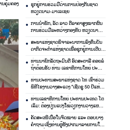
ານ​ຄຸ້ມ​ຄອງ
ຊຸກ​ຍູ້​ການ​ຮ່ວມ​ມື​ດ້ານ​ການ​ປ້ອງ​ກັນ​ຊາດ
●
ຫວຽດ​ນາມ-ມາ​ເລ​ເຊຍ
ການ​ນຳ​ພັກ, ລັດ ລາວ ຕີ​ລາ​ຄາ​ສູງ​ໝາກ​ຜົນ​
●
ການ​ຮ່ວມ​ມື​ລະ​ຫວ່າງກອງ​ທັບ ຫວຽດ​ນາມ-
ລາວ
ສະ​ພາ​ແຫ່ງ​ຊາດ​ພິ​ຈາ​ລະ​ນາ​​ການລົງ​ທຶນ​ບັນ​
●
ດາ​ກິດ​ຈະ​ກຳ​ແຫ່ງ​ຊາດ​ເພື່ອ​ຊຸກ​ຍູ້​ການ​ເຕີບ​
ໂຕ
ທ່ານ​ນາ​ຍົກ​ລັດ​ຖະ​ມົນ​ຕີ ອົດ​ສະ​ຕາ​ລີ ​ຄອຍລໍ​
●
ຖ້າ​ຕ້ອນ​ຮັບ ທ່ານ ເລ​ຂາ​ທິ​ການ​ໃຫຍ່ ປະ​
ທານ​ປະ​ເທດ ໂຕ​ເລິມ
ທ່ານ​ປະ​ທານ​ສະ​ພາ​ແຫ່ງ​ຊາດ ໄທ ເຂົ້າ​ຮ່ວມ​
●
ພິ​ທີ​ໄຂ​ງານ​ວາງ​ສະ​ແດງ “ເຊີດ​ຊູ 50 ປີ​ແຫ່ງ​
ການ​ພົວ​ພັນ​ທາງ​ການ​ທູດ ຫວຽດ​ນາມ-ໄທ”
ທ່ານເລ​ຂາ​ທິ​ການ​ໃຫຍ່ ປະ​ທານ​ປະ​ເທດ ໂຕ​
●
ເລິມ: ຕ້ອງ​ປ່ຽນ​ແປງ​ໃໝ່​ວຽກ​ງານ​ວາງ​ແຜນ​
ຜັງ ແລະ ​ພັດ​ທະ​ນາ​ພື້ນ​ຖານ​ໂຄງ​ລ່າງ
ຄັດສະເໜີເນື້ອໃນຈົດໝາຍ ແລະ ຕອບບາງ
●
ຄຳຖາມເຊິ່ງທ່ານຜູ້ຟັງຝາກມາລາຍການໃນ