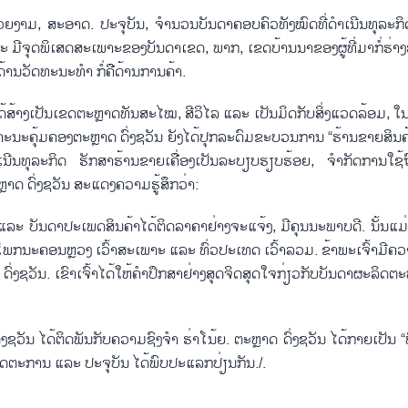
ຍ​ງາມ, ສະ​ອາດ. ປະ​ຈຸ​ບັນ, ຈຳ​ນວນ​ບັນ​ດາ​ຄອບ​ຄົວ​ທັງ​ໝົດ​ທີ່ດຳ​ເນີນ​ທຸ​ລະ​ກິດ​
ມີ​ຈຸດ​ພິ​ເສດ​ສະ​ເພາະ​ຂອງ​ບັນ​ດາ​ເຂດ, ພາກ, ເຂດ​ບ້ານ​ນາ​ຂອງ​ຜູ້​ທີ່ມ​າກໍ່​ຮ່າງສ້າງ
ງ​ດ້ານ​ວັດ​ທະ​ນະ​ທຳ ກໍ່​ຄື​ດ້ານ​ການ​ຄ້າ.
ງ​ໄດ້​ສ້າງເປັນ​ເຂດ​ຕະຫຼາດ​ທັນ​ສະ​ໄໝ, ສີ​ວິ​ໄລ ແລະ ເປັນ​ມິດ​ກັບ​ສິ່ງ​ແວດ​ລ້ອມ, ໃນ​ນັ
ວ​ທີ. ຄະ​ນະ​ຄຸ້ມ​ຄອງຕະຫຼາ​ດ ດົ່ງ​ຊວັນ ຍັງ​ໄດ້​ປຸກ​ລະ​ດົມ​ຂະ​ບວນ​ການ “ຮ້ານ​ຂາຍ​ສິນ
ເນີນ​ທຸ​ລະ​ກິດ ຮັກ​ສາ​ຮ້ານ​ຂາຍ​ເຄື່ອງ​ເປັ​ນ​ລະ​ບຽບ​ຮຽບ​ຮ້ອຍ, ຈຳ​ກັດ​ການ​ໃຊ້​ຖ
ຕະຫຼາ​ດ ດົ່ງ​ຊວັນ ສະ​ແດງ​ຄວາມ​ຮູ້​ສຶກວ່າ:
ດ ແລະ ບັນ​ດາ​ປະ​ເພດ​ສິນ​ຄ້າ​ໄດ້​ຕິດ​ລາ​ຄາ​ຢ່າງ​ຈະ​ແຈ້ງ, ມີ​ຄຸນ​ນະ​ພາບ​ດີ. ນັ້ນ​ແມ
ໍ​ລິ​ໂພກ​ນະ​ຄອນຫຼວງ​ ເວົ້າ​ສະ​ເພາະ ແລະ ທົ່ວ​ປະ​ເທດ ​ເວົ້າລວມ. ຂ້າ​ພະ​ເຈົ້າ​ມີ​ຄວາ
ດົ່ງ​ຊວັນ. ເຂົາ​ເຈົ້າ​ໄດ້​ໃຫ້​ຄຳ​ປຶກ​ສາ​ຢ່າງ​ສຸດ​ຈິດ​ສຸດ​ໃຈ​ກ່ຽວ​ກັບ​ບັນ​ດາ​ຜະລິດ​ຕ
ຊວັນ ໄດ້​ຕິດ​ພັນ​ກັບ​ຄວາມ​ຊົງ​ຈຳ ຮ່າໂນ້ຍ. ຕະຫຼາ​ດ ດົ່ງ​ຊວັນ ໄດ້​ກາຍ​ເປັນ “​
ດ​ຕະ​ການ ແລະ ປະ​ຈຸ​ບັນ ໄດ້​ພົບ​ປະ​ແລກ​ປ່ຽນ​ກັນ./.