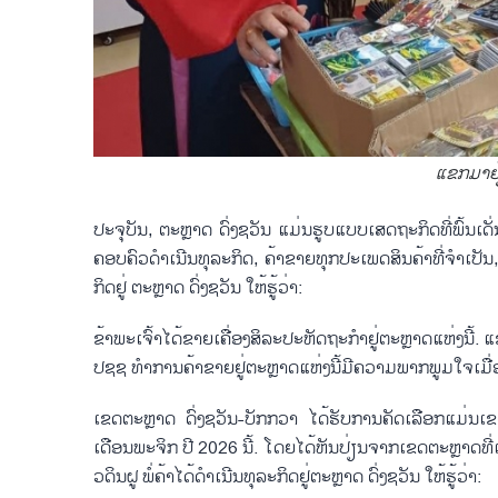
ແຂກມາຢ້ຽ
ປະ​ຈຸ​ບັນ, ຕະຫຼາ​ດ ດົ່ງ​ຊວັນ ແມ່ນ​ຮູ​ບ​ແບບ​ເສດ​ຖະ​ກິດ​ທີ່​ພົ້ນ
ຄອບ​ຄົວ​ດຳ​ເນີນ​ທຸ​ລະ​ກິດ, ຄ້າ​ຂາຍ​ທຸກ​ປະ​ເພດ​ສິນ​ຄ້າ​ທີ່​ຈຳ​ເປັນ
ກິດ​ຢູ່ ຕະຫຼາ​ດ ດົ່ງ​ຊວັນ ໃຫ້​ຮູ້​ວ່າ:
ຂ​້າ​ພະ​ເຈົ້າ​ໄດ້​ຂາຍ​ເຄື່ອງ​ສິ​ລະ​ປະ​ຫັດ​ຖະ​ກຳ​ຢູ່​ຕະຫຼາດແຫ່ງນີ້. ​
ປ​ຊ​ຊ ທຳ​ການ​ຄ້າ​ຂາຍ​ຢູ່​ຕະຫຼາດ​ແຫ່ງນີ້​ມີ​ຄວາມ​ພາກ​ພູມ​ໃຈ​ເມື່ອ​ໄ
ເຂດຕະຫຼາ​ດ ດົ່ງ​ຊວັນ-ບັກ​ກວາ ໄດ້​ຮັບ​ການ​ຄັດ​ເລືອກແມ່ນ​ເຂດ​
ເດືອນ​ພະ​ຈິກ ​ປີ 2026 ນີ້. ໂດຍ​ໄດ້​ຫັນ​ປ່ຽນ​ຈາກ​ເຂດຕະຫຼາດທີ່​
ວ​ດິນ​ຝູ ພໍ່​ຄ້າ​ໄດ້​ດຳ​ເນີນ​ທຸ​ລະ​ກິດ​ຢູ່ຕະຫຼາ​ດ ດົ່ງ​ຊວັນ ໃຫ້​ຮູ້​ວ່າ: