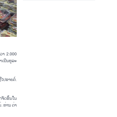
ກ່​ວາ 2.000
​ເນີນ​ທຸ​ລະ​
ື້ໄປ​ຂາຍຕໍ່.
ັດ​ຂຶ້ນ​ໃນ​
່. ທ່ານ ດ່າ