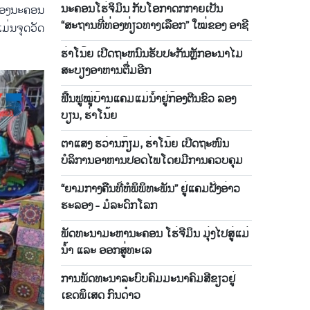
ນະຄອນໂຮ່ຈິມິນ ກັບໂອກາດກກາຍເປັນ
​ຂອງ​ນະ​ຄອນ
“ສະຖານທີ່ທ່ອງທ່ຽວທາງເລືອກ” ໃໝ່ຂອງ ອາຊີ
ມ່ນ​ຈຸດ​ວັດ​
ຮ່າ​ໂນ້ຍ ເປີດ​ຖະ​​ຫນົນ​ຮັບ​ປະ​ກັນຫຼັກ​ອະ​ນາ​ໄມ​
ສະ​ບຽງ​ອາ​ຫານຕື່ມອີກ
ຟື້ນ​ຟູ​ໝູ່​ບ້ານ​ແຄມ​ແມ່​ນ້ຳ​ຢູ່​ກ້ອງ​ຕີນ​ຂົວ ລອງ​
ບຽນ, ຮ່າ​ໂນ້ຍ
ຕາແສງ ຮວ່ານກ໊ຽມ, ຮ່າໂນ້ຍ ເປີດຖະໜົນ
ບໍລິການອາຫານປອດໄພໂດຍມີການຄວບຄຸມ
“ຍາມກາງ​ຄືນ​ທີ່​ຫໍ​ພິ​ພິ​ທະ​ພັນ” ຢູ່ແຄມຝັ່ງ​ອ່າວ​
ຮະ​ລອງ - ​ມໍ​ລະ​ດົກໂລກ
ພັດທະນາມະຫານະຄອນ ໂຮ່ຈີມິນ ມຸ່ງໄປສູ່ແມ່
ນ້ຳ ແລະ ອອກສູ່ທະເລ
ການພັດທະນາລະບົບຄົມມະນາຄົມສີຂຽວຢູ່
ເຂດພິເສດ ກົນດ໋າວ