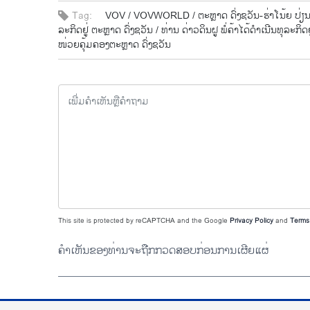
Tag:
VOV /
VOVWORLD /
ຕະ​ຫຼາດ ​ດົ່ງ​ຊວັນ-ຮ່າ​ໂນ້ຍ ປ່ຽນ
ລະ​ກິດ​ຢູ່ ຕະຫຼາ​ດ ດົ່ງ​ຊວັນ /
ທ່ານ ດ່າວ​ດິນ​ຝູ ພໍ່​ຄ້າ​ໄດ້​ດຳ​ເນີນ​ທຸ​ລະ​ກິດ
ໜ່ວຍ​ຄຸ້ມ​ຄອງຕະຫຼາດ ດົ່ງ​ຊວັນ
This site is protected by reCAPTCHA and the Google
Privacy Policy
and
Terms 
ຄຳເຫັນຂອງທ່ານຈະຖືກກວດສອບກ່ອນການເຜີຍແຜ່