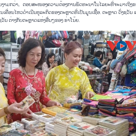
ສວຍ​ງາມ​ກວ່າ, ຕອບ​ສະ​ໜອງ​ຄວາມ​ຕ້ອງ​ການ​ພັດ​ທະ​ນາ​ໃນ​ໄລ​ຍະ​ທີ່​ຈະ​ມາ​ເຖິງ
ນ​ເຄື່ອນ​ໄຫວ​ດຳ​ເນີນ​ທຸ​ລະ​ກິດ​ຂອງ​ຕະຫຼາດ​ທີ່​ເປັນ​ມູນ​ເຊື້ອ. ຕະຫຼາ​ດ ດົ່ງ​ຊວັນ ແ
ງ​ຊວັນ ຕ່າງ​ກັບ​ຕະຫຼາດ​ແຫ່ງ​ອື່ນໆ​ຂອງ ຮ່າ​ໂນ້ຍ.