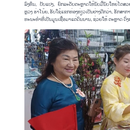
ລົງ​ທຶນ, ປັບ​ແປງ, ຍົກ​ລະ​ດັບ​ຕະຫຼາດ​ໃຫ້​ນັບ​ມື້​ນັບ​ໃຫຍ່ໂຕ​
ຫຼວງ ຮ່າ​ໂນ້ຍ, ຮັບ​ໃຊ້​ແຂກ​ທ່ອງ​ທ່ຽວ​ເປັນ​ຢ່າງ​ດີ​ກວ່າ, ຮັກ​ສາ​ກາ
ທະ​ນະ​ທຳ​ທີ່​ເປັນ​ມູນ​ເຊື້ອ​ມາ​ແຕ່​ດົນ​ນານ, ຊ່ວຍ​ໃຫ້ ຕະຫຼາ​ດ ດົ່