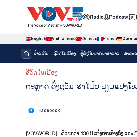
Nhảy đến nội dung
Đa phương t
Radio
Podcast
English
Vietnamese
Chinese
French
Germa
Menu trang chủ tiếng Lào
ຂ່າວເດັ່ນ
ຊີ​ວິດ​ໃນ​ເມືອງ
ຜູ້​ຟັງ​ກັບ​ພາກ​ພາ​ສາ​ລາວ
ສາລະຄ
menu phụ tiếng Lào
ຊີ​ວິດ​ໃນ​ເມືອງ
ຕະ​ຫຼາດ ​ດົ່ງ​ຊວັນ-ຮ່າ​ໂນ້ຍ ປ່ຽນ​ແປງ​ໃໝ່​
Facebook
[VOVWORLD] - ດ້ວຍ​ກວ່າ 130 ປີ​ແຫ່ງ​ການ​ສ້າງ​ຕັ້ງ ແລະ ພັດ​ທະ​ນາ