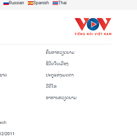
Russian
Spanish
Thai
o
ຄົ້ນຫາຫວຽດນາມ
ຊີ​ວິດ​ໃນ​ເມືອງ
ຳຊາດ
ປະຕູແຫ່ງເມດຕາ
ວີດີໂອ
ອາຫານຫວຽດນາມ
Tech
12/2011