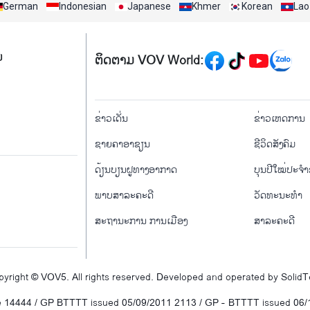
German
Indonesian
Japanese
Khmer
Korean
Lao
Mạng xã hội
ມ
ຕິດຕາມ VOV World:
menu footer tiếng Là
ຂ່າວເດັ່ນ
ຂ່າວເຫດການ
ຊາຍຄາອາຊຽນ
ຊີ​ວິດ​ສັງ​ຄົມ
ດ້ຽນບຽນ​ຝູທາງ​ອາກາດ
ບຸນປີໃໝ່ປະຈ
ພາບສາລະຄະດີ
ວັດທະນະທໍາ
ສະຖານະການ ການເມືອງ
ສາລະຄະດີ
yright © VOV5. All rights reserved. Developed and operated by Solid
e 14444 / GP BTTTT issued 05/09/2011 2113 / GP - BTTTT issued 06/