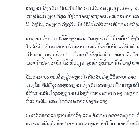
ຕະຫຼາ​ດ ດົ່ງ​ຊວັນ ນັບ​ມື້​ນັບ​ມີ​ຄວາມ​ເປັນ​ລະ​ບຽບ​ຮຽບ​ຮ້ອຍ, ສວ
ແຫ່ງນີ້​ແມ່ນຫຼາຍ​ທີ່​ສຸດ ຊື່​ງໄດ້​ຂາຍຫຼາກຫຼາຍ​ປະ​ເພດ​ສິນ​ຄ້າ ແລະ 
ນີ້. ດັ​່ງນັ້ນ, ຕະຫຼາ​ດ ດົ່ງ​ຊວັນ ນັບ​ມື້​ນັບ​ໄດ້​ຮັບ​ການ​ພັດ​ທະ​ນາ​ທັ
ຕະຫຼາ​ດ ດົ່ງ​ຊວັນ ໄດ້​ສ້າງ​ຮູບ​ແບບ “ຕະຫຼາ​ດ ບໍ່​ມີ​ຂີ້​ເຫຍື້ອ” ຊື່
ໃຈ​ໃສ່​ເປັນ​ພິ​ເສດ​ຕໍ່​ການ​ຈັດ​ແບ່ງ​ປະ​ເພດ​ຂີ້​ເຫຍືຶ້ອ​ນັບ​ແຕ່​ຫົ
ເປັນ​ລະ​ບຽບ​ຮຽບ​ຮ້ອຍ” ເພື່ອ​ແນ​ໃສ່​ສົ່ງ​ເສີມ​ບັນ​ດາ​ຄອບ​ຄົວ​ດຳ​
ແລະ ຖົງປ​ລາ​ສະ​ຕິກໃຊ້​ເທື່ອ​ດຽວ. ລູກ​ຄ້າ​ຜູ້​ໜຶ່ງ​ມາ​ຊື້​ເຄື່ອງ​ຢູ່ 
ບັນ​ດາ​ຮ້ານ​ຂາຍ​ເຄື່ອງ​ຢູ່​ຕະຫຼາດ​ໄດ້​ຈັດ​ສັນ​ຢ່າງ​ມີ​ວິ​ທະ​ຍາ​ສາ
ແປງ​ໃໝ່​ທີ່​ດີ​ທີ່​ສຸດ​ຂອງຕະຫຼາ​ດ ດົ່ງ​ຊວັນ ສະ​ຫງວນ​ໃຫ້​ແກ່​ຜູ້​ບ
ຕໍ່​ກັບ​ການ​ຮັບ​ໃຊ້​ຂອງ​ຜູ້​ຂາຍ​ເຄື່ອງກໍ່​ຄື​ພາ​ລະ​ກອນ​ຂອງ ຕະຫຼາ​ດ 
ກໍ່​ເໝາ​ະ​ສົມ ແລະ ໄດ້​ຕິດ​ປະ​ກາດ​ຢ່າງ​ຈະ​ແຈ້ງ.
ປະ​ຫວັດ​ສາດ​ແຫ່ງ​ການ​ສ້າງ​ຕັ້ງ ແລະ ພັດ​ທະ​ນາ​ຂອງຕະຫຼາ​ດ ດົ່ງ​
ຄວາມ​ປະ​ດິດ​ຄິດ​ສ້າງ” ຂອງ​ນະ​ຄອນຫຼວງ ຮ່າ​ໂນ້ຍ, ແຫ່ງ​ທີ່​ອະ​ດີ