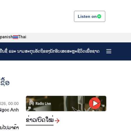
Listen on
panish
Thai
ງຢືນຊື່ ແລະ ນາມສະກຸນອັດຖິຂອງນັກຮົບເສຍສະຫຼະຊີວິດເພື່ອຊາດ
ຊື້ອ
026, 00:00
Ngoc Anh
ຂ່າວ/ບົດ​ໃໝ່
​ໄປ​ມາ​ຄ້າ​