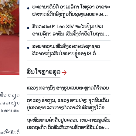
ອາທິດຜ່ານມາ
ປະທານາທິບໍດີ ອາເມລິກາ ໃຫ້ຮູ້ວ່າ ອາດຈະ
●
ປະກາດຂໍ້ຕົກລົງກ່ຽວກັບຊ່ອງແຄບທະເລ
Hormuz ພາບໃນເວລາ 48 ຊົ່ວໂມງຈະ
ສັນຕະປະປາ Leo XIV ຈະໄປຢ້ຽມຢາມ
●
ມາເຖິງ
ອາເມລິກາ ລາຕິນ ເປັນຄັ້ງທຳອິດໃນຖານະ
ຕຳແໜ່ງສັນຕະປະປາ
ສະພາຄວາມໝັ້ນຄົງສະຫະປະຊາຊາດ
●
ຕີລາຄາກ່ຽວກັບໄພນາບຂູ່ຂອງ IS ຕໍ່
ສັນຕິພາບ ແລະ ຄວາມໝັ້ນຄົງສາກົນ
ສົນ​ໃຈ​ຫຼາຍ​ສຸດ
ແຂວງ ກວ໋າງນິງ ສ້າງຮູບແບບຕະຫຼາດດິຈິຕອນ
ກ​ເໜືອ ຫວຽດ​
ຕາ​ແສງ ຮ່າ​ຕຽນ, ແຂວງ ອານ​ຢາງ: ຈຸດ​ພ​ົ້ນ​ເດັ່ນ​
​ແລກ​ປ່ຽນ​​
ຢູ່​ເຂດ​ຊາຍ​ແດນ​ທາງ​ທິດ​ຕາ​ເວັນ​ຕົກ​ສ່ຽງ​ໃຕ້​ຂອງ
, ປະ​ທານ​ສະ​
ຫວຽດນາມ
ຖະ​ໜົນ​ຍາມ​ຄ່ຳ​ຄືນ​ຢູ່​ນະ​ຄອນ ເຫ້ວ-ການ​ຂຸດ​ຄົ້ນ​
ເສດ​ຖະ​ກິດ ຕິດ​ພັນ​ກັບ​ການ​ຮັກ​ສາ​ສີ​ສັນ​ມໍ​ລະ​
ົ້າ​ສືບ​ຕໍ່​
ດົກ.