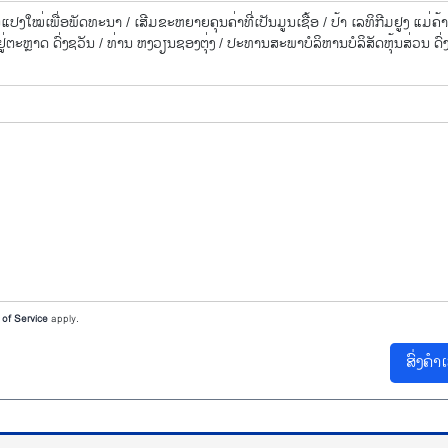
​ແປງ​ໃໝ່​ເພື່ອ​ພັດ​ທະ​ນາ /
ເສີມ​ຂະ​ຫຍາຍ​ຄຸນ​ຄ່າ​ທີ່​ເປັນ​ມູນ​ເຊື້ອ /
ປ້າ ເລ​ທິ​ກີມ​ຢູງ ແມ່​ຄ້າ​
​ຢູ່ຕະຫຼາ​ດ ດົ່ງ​ຊວັນ /
ທ່ານ ຫງວຽນ​ຊອງ​ຕຸ່ງ /
ປະ​ທານ​ສະ​ພາ​ບໍ​ລິ​ຫານ​ບໍ​ລິ​ສັດ​ຫຸ້ນ​ສ່ວນ ດົ່
of Service
apply.
ສົ່ງຄຳ