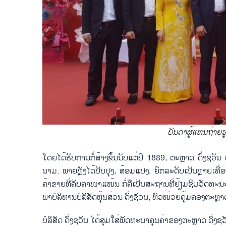
ບັນດາຜູ້ແທນຖ່າຍຮູ
ໂດຍ​ໄດ້ຮັບ​ການກໍ່​ສ້າງ​ຂຶ້ນ​ນັບ​ແຕ່​ປີ 1889, ຕະຫຼາດ ດົ່ງ​ຊວັນ ເ
ນາມ. ພາຍຫຼັງ​ໄດ້​ປັບ​ປຸງ, ສ້ອມ​ແປງ, ຍົກ​ລະ​ດັບ​ເປັນຫຼາຍ​ເທື່ອ
ຄ້າຂາຍ​ທີ່​ຄັບ​ຄາ​ໜາ​ແໜ້ນ ກໍ່​ຄືເປັນ​ສະ​ຖານ​ທີ່​ຢ້ຽມ​ຊົມ​ວັດ​ທະ
ພາ​ບໍ​ລິ​ຫານ​ບໍ​ລິ​ສັດ​ຫຸ້ນ​ສ່ວນ ດົ່ງ​ຊັວນ, ຫົວ​ໜ່ວຍ​ຄຸ້ມ​ຄອງຕະຫຼາດ 
ບໍ​ລິ​ສັດ ດົ່ງ​ຊວັນ ໄດ້​ສຸມ​ໃສ່​ພັດ​ທະ​ນາ​ຄຸນ​ຄ່າ​ຂອງ​ຕະຫຼາ​ດ ດົ່ງ