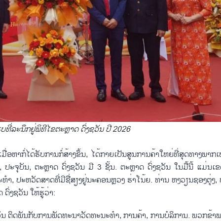
ບທີ່ລະນຶກຢູ່ພິທີໄຂຕະຫຼາດ ດົ່ງຊວັນ ປີ 2026
ມື່ອ​ຫາກໍ່​ໄດ້​ຮັບ​ການກໍ່​ສ້າງ​ຂຶ້ນ, ໄດ້​ກາຍ​ເປັນສູນ​ການ​ຄ້າ​ໃຫຍ່ທີ່​ສຸດ​ທາງ​ພາ
, ປະ​ຈຸ​ບັນ, ຕະຫຼາດ ດົ່ງ​ຊວັນ ມີ 3 ຊັ້ນ. ຕະຫຼາດ ດົ່ງ​ຊວັນ ໃນມື້ນີ້ ແມ່ນ​ເຂດ
​ນະ​ທຳ, ປະ​ຫວັດ​ສາດ​ທີ່​ມີ​ຊື່​ສຽງ​ຢູ່​ນະ​ຄອນຫຼວງ ຮ່າ​ໂນ້ຍ. ທ່ານ ຫງວຽນ​ຊອງ​ຕຸ່ງ
ດົ່ງ​ຊວັນ ໃຫ້​ຮູ້​ວ່າ:
​ຊວັນ ຕິດ​ພັນ​ກັບ​ການ​ພັດ​ທະ​ນາ​ວັດ​ທະ​ນະ​ທຳ, ການ​ຄ້າ, ການ​ບໍ​ລິ​ການ. ພວກ​ຂ້າ​ພະ​ເຈ