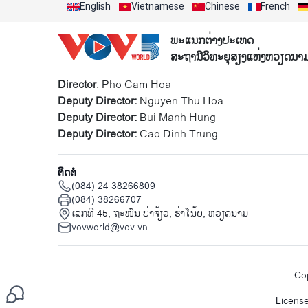
English
Vietnamese
Chinese
French
ພະແນກຕ່າງປະເທດ
ສະຖານີວິທະຍຸສຽງແຫ່ງຫວຽດນາ
Director
: Pho Cam Hoa
Deputy Director:
Nguyen Thu Hoa
Deputy Director:
Bui Manh Hung
Deputy Director:
Cao Dinh Trung
ຕິດຕໍ່
(084) 24 38266809
(084) 38266707
ເລກທີ 45, ຖະໜົນ ບ່າ​ຈ້ຽວ, ຮ່າ​ໂນ້ຍ, ຫວຽດນາມ
vovworld@vov.vn
Cop
Licens