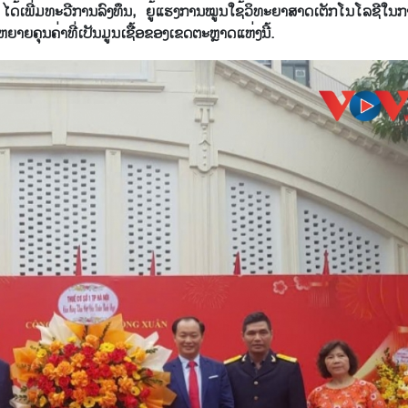
ເພີ່ມ​ທະ​ວີ​ການ​ລົງ​ທຶນ, ຍູ​້​ແຮງ​ການ​ໝູນ​ໃຊ້​ວິ​ທະ​ຍາ​ສາດ​ເຕັກ​ໂນ​ໂລ​ຊີ​ໃນ​ກ
ຍາຍ​ຄຸນ​ຄ່າ​ທີ່​ເປັນ​ມູນ​ເຊື້ອ​ຂອງ​ເຂດ​ຕະຫຼາດ​ແຫ່ງນີ້.