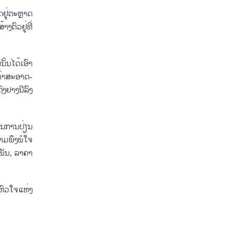
ຢູ່​ຕະຫຼາດ​
​ຕົວ​ຢູ່​ທີ່
້ນ​ໄດ້​ເອົາ​
​ຄ້າ​ສະ​ອາດ-
ົງ​ຢາງ​ນີລົງ
່ນ​ການ​ປ່ຽນ​
ມ​ພຶງ​ພໍ​ໃຈ​
ະ​ພັນ, ລາ​ຄາ
ຫົວ​ໃຈ​ແຫ່ງ