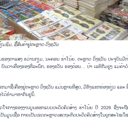
ມຊົມ, ຊື້ສິນຄ້າຢູ່ຕະຫຼາດ ດົ່ງຊວັນ
​ເດັ່ນ​ຂອງ​ຕາ​ແສງ ຮວ່ານ​ກຽມ, ນະ​ຄອນ ຮ່າ​ໂນ້ຍ. ຕະຫຼາ​ດ ດົ່ງ​ຊວັນ ປະ​ຈຸ​ບັນ​ມີ​
, ບັນ​ດາ​ເຄື່ອງ​ຂອງ​ທີ່​ລະ​ນຶກ, ຂ​ອງ​ຂວັນ ຂອງ​ຕ້ອນ… ປ້າ ເລ​ທິ​ກີມ​ຢູງ ແມ່​ຄ້າ​ດຳ
ແຂກ​ມາ​ຊື້​ເຄື່ອງ​ຢູ່ຕະຫຼາ​ດ ດົ່ງ​ຊວັນ ແມ່ນ​ຫຼາຍ​ທີ່​ສຸດ, ມີ​ທັງ​ແຂກ​ທ່ອງ​ທ່ຽວ ແລະ ຊ
ດ້​ທຳ​ມາ​ຫາ​ກິນ​ຢູ່ນິ້.
ໃຈ​ກາງ​ຂອງ​ງານ​ບູນ​ອອກ​ແບບ​ປະ​ດິດ​ຄິດ​ສ້າງ ຮ່າ​ໂນ້ຍ ປີ 2026 ຊື່ງ​ຈະ​ຖື​ກ​ຈ
ເປັນ​ມູນ​ເຊື້ອ ກາຍ​ເປັນ​ເຂດ​ຕະຫຼາດ​ເສດ​ຖະ​ກິດ​ປະ​ດິດ​ຄິດ​ສ້າງ​ໃນ​ຍຸກ​ສະ​ໄໝ​ໃໝ