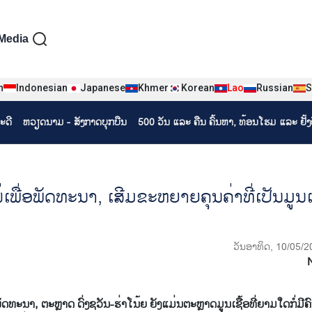
iện tiếng Lào
Media
n
Indonesian
Japanese
Khmer
Korean
Lao
Russian
S
ະດີ
ຫວຽດ​ນາມ - ສັງ​ກາດ​ບຸກ​ບືນ
500 ວັນ ແລະ ຄືນ ຄົ້ນຫາ, ທ້ອນໂຮມ ແລະ ຢັ້
ເພື່ອ​ພັດ​ທະ​ນາ, ເສີມ​ຂະ​ຫຍາຍ​ຄຸນ​ຄ່າ​ທີ່​ເປັນ​ມູນ​ເ
ວັນອາທິດ, 10/05/2
, ຕະຫຼາດ ​ດົ່ງ​ຊວັນ-ຮ່າ​ໂນ້ຍ ຍັງ​ແມ່ນ​ຕະຫຼາດ​ມູນ​ເຊື້ອ​ທີ່​ຍາມ​ໃດ​ກໍ່​ມີ​ຄົ​ນ