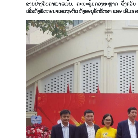
ຂາຍ​ຢ່າງ​ຄັບ​ຄາ​ໜາ​ແໜ້ນ. ຄະ​ນ​ະ​ຄຸ້ມ​ຄອງຕະຫຼາດ ​ດົ່ງ​ຊວັນ ໄດ້​
ເພື່ອ​ທັງ​ພັດ​ທະ​ນາ​ເສດ​ຖະ​ກິດ ທັງ​ອະ​ນຸ​ລັກ​ຮັກ​ສາ ແລະ ເສີມ​ຂະ​ຫ