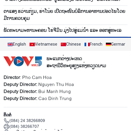
ຕາແສງ ຮວ່ານກ໊ຽມ, ຮ່າໂນ້ຍ ເປີດຖະໜົນບໍລິການອາຫານປອດໄພໂດຍ
ມີການຄວບຄຸມ
ພັດທະນາມະຫານະຄອນ ໂຮ່ຈີມິນ ມຸ່ງໄປສູ່ແມ່ນ້ຳ ແລະ ອອກສູ່ທະເລ
English
Vietnamese
Chinese
French
German
ພະແນກຕ່າງປະເທດ
ສະຖານີວິທະຍຸສຽງແຫ່ງຫວຽດນາມ
Director
: Pho Cam Hoa
Deputy Director:
Nguyen Thu Hoa
Deputy Director:
Bui Manh Hung
Deputy Director:
Cao Dinh Trung
ຕິດຕໍ່
(084) 24 38266809
(084) 38266707