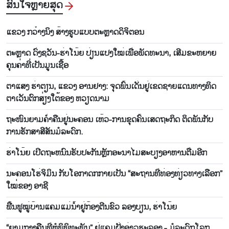
ສົນ​ໃຈ​ຫຼາຍ​ສຸດ
ແຂວງ ກວ໋າງນິງ ສ້າງຮູບແບບຕະຫຼາດດິຈິຕອນ
ຕະ​ຫຼາດ ​ດົ່ງ​ຊວັນ-ຮ່າ​ໂນ້ຍ ປ່ຽນ​ແປງ​ໃໝ່​ເພື່ອ​ພັດ​ທະ​ນາ, ເສີມ​ຂະ​ຫຍາຍ​
ຄຸນ​ຄ່າ​ທີ່​ເປັນ​ມູນ​ເຊື້ອ
ຕາ​ແສງ ຮ່າ​ຕຽນ, ແຂວງ ອານ​ຢາງ: ຈຸດ​ພ​ົ້ນ​ເດັ່ນ​ຢູ່​ເຂດ​ຊາຍ​ແດນ​ທາງ​ທິດ​
ຕາ​ເວັນ​ຕົກ​ສ່ຽງ​ໃຕ້​ຂອງ ຫວຽດນາມ
ຖະ​ໜົນ​ຍາມ​ຄ່ຳ​ຄືນ​ຢູ່​ນະ​ຄອນ ເຫ້ວ-ການ​ຂຸດ​ຄົ້ນ​ເສດ​ຖະ​ກິດ ຕິດ​ພັນ​ກັບ​
ການ​ຮັກ​ສາ​ສີ​ສັນ​ມໍ​ລະ​ດົກ.
ຮ່າ​ໂນ້ຍ ເປີດ​ຖະ​​ຫນົນ​ຮັບ​ປະ​ກັນຫຼັກ​ອະ​ນາ​ໄມ​ສະ​ບຽງ​ອາ​ຫານຕື່ມອີກ
ນະຄອນໂຮ່ຈິມິນ ກັບໂອກາດກກາຍເປັນ “ສະຖານທີ່ທ່ອງທ່ຽວທາງເລືອກ”
ໃໝ່ຂອງ ອາຊີ
ຟື້ນ​ຟູ​ໝູ່​ບ້ານ​ແຄມ​ແມ່​ນ້ຳ​ຢູ່​ກ້ອງ​ຕີນ​ຂົວ ລອງ​ບຽນ, ຮ່າ​ໂນ້ຍ
“ຍາມກາງ​ຄືນ​ທີ່​ຫໍ​ພິ​ພິ​ທະ​ພັນ” ຢູ່ແຄມຝັ່ງ​ອ່າວ​ຮະ​ລອງ - ​ມໍ​ລະ​ດົກໂລກ