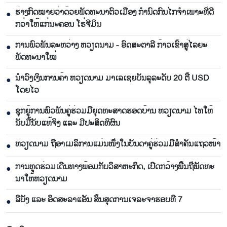
ຮ່າງກົດໝາຍວ່າດ້ວຍພັດທະນາຕົວເມືອງ ກຳນົດກົນໄກຈຳເພາະທີ່ດີ
●
ກວ່າໃຫ້ແກ່ນະຄອນ ໂຮ່ຈີມິນ
ການພົວພັນລະຫວ່າງ ຫວຽດນາມ - ອົດສະຕາລີ ກ້າວເຂົ້າສູ່ໄລຍະ
●
ພັດທະນາໃໝ່
ນຳ​ວົງ​ເງິນ​ການ​ຄ້າ ຫວຽດ​ນາມ ມາ​ເລ​ເຊຍ​ບັນ​ລຸ​ລະ​ດັບ 20 ຕື້ USD
●
ໂດຍ​ໄວ
ຊຸກ​ຍູ້​ການ​ພົວ​ພັນ​ຄູ່​ຮ່ວມ​ມື​ຍຸດ​ທະ​ສາດ​ຮອດ​ບ້ານ ຫວຽດ​ນາມ ໄທ​ໃຫ້​
●
ນັບ​ມື້​ນັບ​ແທ້​ຈິງ ແລະ ມີ​ປະ​ສິດ​ທິ​ຜົນ
ຫ​ວຽດ​ນາມ ຖື​ອາ​ເມ​ລິ​ການ​ແມ່ນ​ໜຶ່ງ​ໃນ​ບັນ​ດາ​ຄູ່​ຮ່ວມ​ມື​ສຳ​ຄັນ​ແຖວ​ໜ້າ
●
ການ​ທູດ​ຮ່ວມ​ເດີນ​ທາງ​ພ້ອມກັບ​ວິ​ສາ​ຫະ​ກ​ິດ, ເປີດກວ້າງ​ພື້ນ​ຖີ່​ພັດ​ທະ​
●
ນາ​ໃຫ້​ຫວຽດ​ນາມ
ລີ​ບັງ ແລະ ອິດ​ສະ​ລາ​ແອັນ ສິ້ນ​ສຸດ​ການ​ເຈ​ລະ​ຈາ​ຮອບ​ທີ 7
●