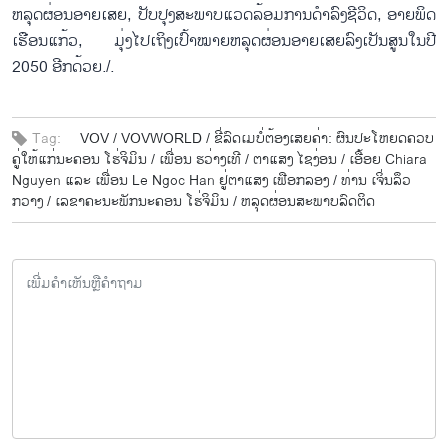
ຫລຸດ​ຜ່ອນ​ອາຍ​ເສຍ, ປັບ​ປຸງ​ສະ​ພາບ​ແວດ​ລ້ອມ​ການ​ດຳ​ລົງ​ຊີ​ວິດ, ອາຍ​ພິດ​
ເຮືອນ​ແກ້ວ, ມຸ່ງ​ໄປ​ເຖິງ​ເປົ້າ​ໝາຍ​ຫລຸດ​ຜ່ອນ​ອາ​ຍເສຍ​ລົງ​ເປັນ​ສູນ​ໃນ​ປີ
2050 ອີກ​ດ້ວຍ./.
Tag:
VOV /
VOVWORLD /
ຂີ່ລົດ​ເມບໍ່​ຕ້ອງ​ເສຍ​ຄ່າ: ຜົນ​ປະ​ໂຫຍດ​ຄວບ​
ຄູ່​ໃຫ້​ແກ່​ນະ​ຄອນ ໂຮ່​ຈິ​ມິນ /
ເພື່ອນ ຮວ່າງເ​ທີ /
ຕາ​ແສງ ໄຊ​ງ່ອນ /
ເອື້ອຍ Chiara
Nguyen ແລະ ເພື່ອນ Le Ngoc Han ຢູ່​ຕາ​ແສງ ເຟືອກ​ລອງ /
ທ່ານ ເຈິ່ນ​ລຶວ
ກວາງ /
ເລຂາ​ຄະ​ນະ​ພັກ​ນະ​ຄອນ ໂຮ່​ຈິ​ມິນ /
ຫລຸດ​ຜ່ອນ​ສະ​ພາບ​ລົດ​ຕິດ