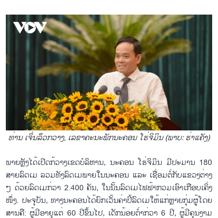
ທ່ານ ເຈິ່ນລຶວກວາງ, ເລຂາຄະນະພັກນະຄອນ ໂຮ່ຈິມິນ (ພາບ: ຮ່າ​ແຄັງ)
ພາຍຫຼັງ​ໄດ້​ເປີດ​ກ້​ວາງ​ເຂດ​ບໍ​ລິ​ຫານ, ນະ​ຄອ​ນ ໂຮ່​ຈິ​ມິນ ມີ​ປະ​ມານ 180
ສາຍ​ລົດ​ເມ ລວມ​ທັງ​ລົດ​ເມ​ພາຍ​ໃນ​ນະ​ຄອນ ແລະ ເຊື່ອມ​ຕໍ່​ກັບ​ແຂວງ​ຕ່າງ
ໆ ດ້ວຍ​ລົດ​ເມ​ກ່​ວາ 2.400 ຄັນ, ໃນ​ນັ້ນ​ລົດ​ເມ​ໄຟ​ຟ້າ​ກວມ​ເອົາ​ເກືອບ​ເຄິ່ງ​
ໜຶ່ງ. ປະ​ຈຸ​ບັນ, ທາງ​ນະ​ຄອນ​ໄດ້​ຍົກ​ເວັ້ນ​ຄ່າ​ປີ້​ລົດ​ເມໃຫ້​ແກ່ຫຼາຍ​ກຸ່ມ​ຜູ້​ໂດຍ​
ສານ​ຄື: ຜູ້​ມີ​ອາ​ຍຸ​ແຕ່ 60 ປີ​ຂຶ້ນ​ໄປ, ເດັກ​ນ້ອຍ​ຕ່ຳ​ກ່​ວາ 6 ປີ, ຜູ້​ມີ​ຄຸນ​ງາມ​