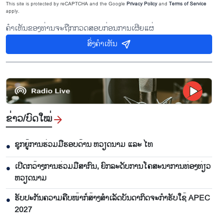
This site is protected by reCAPTCHA and the Google
Privacy Policy
and
Terms of Service
apply.
ຄຳເຫັນຂອງທ່ານຈະຖືກກວດສອບກ່ອນການເຜີຍແຜ່
ສົ່ງຄຳເຫັນ
ຂ່າວ/ບົດ​ໃໝ່
ຊຸກຍູ້ການຮ່ວມມືຮອບດ້ານ ຫວຽດນາມ ແລະ ໄທ
●
ເປີດກວ້າງການຮ່ວມມືສາກົນ, ຍົກລະດັບການໂຄສະນາການທ່ອງທ່ຽວ
●
ຫວຽດນາມ
ຮັບປະກັນຄວາມຄືບໜ້າກໍ່ສ້າງສຳເລັດບັນດາກິດຈະກຳຮັບໃຊ້ APEC
●
2027