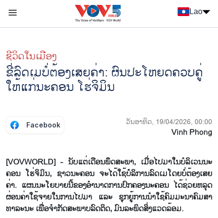
Nhảy đến nội dung
Lao
Menu trang chủ tiếng Lào
menu phụ tiếng Lào
ຊີ​ວິດ​ໃນ​ເມືອງ
ຂີ່ລົດ​ເມບໍ່​ຕ້ອງ​ເສຍ​ຄ່າ: ຜົນ​ປະ​ໂຫຍດ​ຄວບ​ຄູ່​
ໃຫ້​ແກ່​ນະ​ຄອນ ໂຮ່​ຈິ​ມິນ
ວັນອາທິດ, 19/04/2026, 00:00
Facebook
Vinh Phong
[VOVWORLD] - ນັບ​ແຕ່​ເດື​ອນ​ພຶດ​ສະ​ພາ, ​ເມື່ອ​ໄປ​ມາ​ໃນ​ບໍ​ລິ​ເວນ​ນະ​
ຄອ​ນ ໂຮ່​ຈິ​ມິນ, ຊາວ​ນະ​ຄອນ​ ຈະ​ໄດ້​ໃຊ້ບໍໍລິການ​ລົດ​ເມ​ໂດຍບໍ່​ຕ້ອງ​ເສຍ​
ຄ່າ. ແຜນ​ນະ​ໂຍ​ບາຍນີ້​ຂອງ​ອຳ​ນາດ​ການ​ປົກ​ຄອງ​ນະ​ຄອນ ໄດ້​ຊ່ວຍ​ຫລຸດ​
ຜ່ອນ​ຄ່າ​ໃຊ້​ຈາຍ​ໃນ​ການ​ໄປ​ມາ ແລະ ຊຸກ​ຍູ້​ການ​ນຳ​ໃຊ້​ຄົມ​ມະ​ນາ​ຄົມ​ສາ​
ທາ​ລະ​ນະ ເພື່ອ​ຈຳ​ກັດ​ສະ​ພາບ​ລົດ​ຕິດ, ມົນ​ລະ​ພິດ​ສິ່ງ​ແວດ​ລ້ອມ.