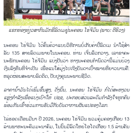
ແຂກ​ທ່ອງ​ທ່ຽວ​ສາ​ກົນມັກ​ຂີ່​ລົດ​ເມ​ຢູ່​ນະ​ຄອນ ໂຮ່​ຈິ​ມິນ (ພາບ: ຕີ​ຮິວງ)
ນະ​ຄອ​ນ ໂຮ່​ຈິ​ມິນ ໄດ້​ຄົ້ນ​ຄ້​ວາແບບ​ວິ​ທີ​ການບໍ່​ເກັບ​ຄ່າ​ປີ້​ລົດ​ເມ ນຳ​ໃຊ້​ສຳ​
ລັບ 135 ສາຍ​ລົດ​ເມ​ພາຍ​ໃນ​ນະ​ຄອນ​. ທ່ານ ເຈິ່ນ​ລຶວກວາງ, ເລາ​ຂາ​ຄະ​
ນະ​ພັກ​ນະ​ຄອນ ໂຮ່​ຈິ​ມິນ ແບ່ງ​ປັນວ່າ ທາງ​ນະ​ຄອນ​ກຳ​ນົດ​ວ່ານີ້​ແມ່ນ​ບ້ວງ​
ເງິນ​ລົງ​ທຶນ​ທີ່​ຈຳ​ເປັນ ເພື່ອ​ແນ​ໃສ່​ມຸ່ງ​ໄປ​ເຖິງ​ບັນ​ດາ​ເປົ້າ​ໝາຍ​ທີ່​ຍາວ​ນານ​ຄື:
ຫລຸດ​ຜ່ອນ​ສະ​ພາບ​ລົດ​ຕິດ, ປັບ​ປຸງ​ຄຸນ​ນະ​ພາບຊີວິດ​.
ລາ​ຄາ​ນ້ຳ​ມັນ​ໄດ້​ເພ​ິ່ມ​ຂຶ້ນ​ສູງ, ດັ່ງ​ນັ້ນ, ນະ​ຄອນ ໂຮ່​ຈິ​ມິນ ກໍ່​ໄດ້​ສະ​ຫງວນ​
ແຫຼ່ງ​ກຳ​ລັງ​ເພື່ອ​ແບ່ງເບົາໃຫ້ ປ​ຊ​ຊ, ປະ​ກອບ​ສ່ວນ​ລະ​ດົມ​ກຳ​ລັງ​ໃຈ​ທຸກ​ຄົນ
ພ້ອມ​ກັນ​ເຂົ້າ​ຮ່ວມການ​ຮັບ​ມື​ກັບ​ບັນ​ດາ​ການ​ຜັນ​ແປ​ຂອງ​ໂລກ.
ໄລ່​ຮອດ​ເດືອນ​ມີ​ນາ ​ປີ 2026, ນະ​ຄອນ ໂຮ່​ຈິ​ມິນ ພວມ​ຄຸ້ມ​ຄອງ​ເກືອບ 13
ລ້ານ​ພາ​ຫະ​ນະ​ຄົມ​ມະ​ນາ​ຄົມ, ໃນ​ນັ້ນ​ມີ​ລົດໃຫຍ່​ໂອ​ໂຕ​ເກືອບ 1.5 ລ້ານ​ຄັນ