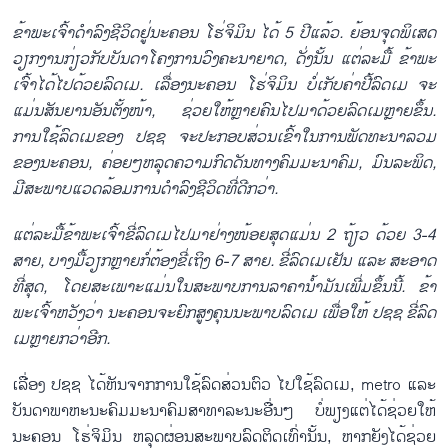
ຂ້າ​ພະ​ເຈົ້າ​ດຳ​ລົງ​ຊີ​ວິດ​ຢູ່​ນະ​ຄອນ ໂຮ່​ຈິ​ມິນ ໄດ້ 5 ປີ​ແລ້ວ. ຍ້ອນ​ຈຸດພິເສດ
ວຽກ​ງານ​ກ່ຽວ​ກັບ​ບັນ​ດາ​ໂຄງ​ການ​ວົງ​ຄະ​ນາ​ຍາດ, ດັ່ງ​ນັ້ນ​ ແຕ່​ລະ​ມື້ ຂ້າ​ພະ​
ເຈົ້າ​ໄດ້​ໄປ​ດ້ວຍ​ລົດ​ເມ. ເລື່ອງນະ​ຄອນ ໂຮ່​ຈິ​ມິນ ບໍ່​ເກັບ​ຄ່າ​ປີ້​ລົດ​ເມ ຈະ​
ແມ່ນ​ສັນ​ຍານ​ອັນ​ຕັ້ງ​ໜ້າ, ຊ່ວຍ​ໃຫ້ຫຼາຍ​ຄົນ​ໄປ​ມາ​ດ້ວຍ​ລົດ​ເມ​ຫຼາຍຂຶ້ນ.
ການ​ໃຊ້​ລົດ​ເມ​ຂອງ ປ​ຊ​ຊ ຈະ​ປະ​ກອບ​ສ່ວນ​ເຂົ້າ​ໃນ​ການ​ພັດ​ທະ​ນາ​ລວມ​
ຂອງ​ນະ​ຄອນ, ຄ່ອຍໆ​ຫລຸດ​ຄວາມ​ກົດ​ດັນ​ທາງ​ຄົມ​ມະ​ນາ​ຄົມ, ມົນ​ລະ​ພິດ,
ມີສະພາບ​ແວດ​ລ້ອມ​ການ​ດຳ​ລົງ​ຊີ​ວິດທີ່​ດີ​ກວ່າ.
ແຕ່​ລະ​ມື້​ຂ້າ​ພະ​ເຈົ້າ​ຂີ່ລົດເມໄປ​ມາຢ່າງ​ໜ້ອຍສຸດ​ແມ່ນ 2 ຖ້ຽວ​ ດ້ວຍ 3-4
ສາຍ, ບາງ​ມື້​ວຽກຫຼາຍກໍ່​ຕ້ອງ​ຂີ່ເຖິງ 6-7 ສາຍ. ຂີ່​ລົດ​ເມ​ເຢັນ ແລະ ສະ​ອາດ​
ທີ່​ສຸດ, ໂດຍ​ສະ​ເພາະ​ແມ່ນ​ໃນ​ສະ​ພາບ​ການ​ລາຄານ້ຳ​ມັນ​ເພີ່ມ​ຂຶ້ນນີ້. ຂ້າ​
ພະ​ເຈົ້າ​ຫວັງ​ວ່າ ​ນະ​ຄອ​ນ​ຈະ​ຍົກ​ສູງ​ຄຸນ​ນະ​ພາບ​ລົດ​ເມ ເພື່ອ​ໃຫ້ ປ​ຊ​ຊ ຂີ່ລົດ​
ເມຫຼາຍ​ກວ່າ​ອີກ.
ເລື່ອງ ປ​ຊ​ຊ ໄດ້​ຫັນ​ຈາກ​ການ​ໃຊ້​ລົດ​ສ່ວນ​ຕົວ ໄປ​ໃຊ້​ລົດ​ເມ, metro ແລະ
ບັນ​ດາພາ​ຫະ​ນະ​ຄົມ​ມະ​ນາ​ຄົມສາທາລະນະ​ອື່ນໆ ບໍ່​ພຽງ​ແຕ່​ໄດ້​ຊ່ວຍໃຫ້
ນະ​ຄອນ ໂຮ່​ຈິ​ມິນ ຫລຸດ​ຜ່ອນ​ສະ​ພາ​ບ​ລົດ​ຕິດ​ເທົ່າ​ນັ້ນ, ຫາກຍ​ັງ​ໄດ້​ຊ່ວຍ​