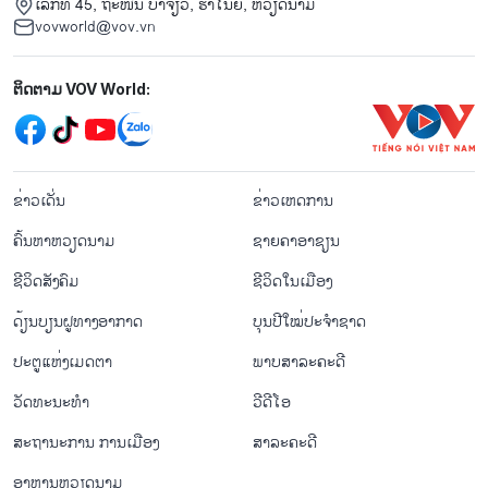
ເລກທີ 45, ຖະໜົນ ບ່າ​ຈ້ຽວ, ຮ່າ​ໂນ້ຍ, ຫວຽດນາມ
vovworld@vov.vn
Mạng xã hội
ຕິດຕາມ VOV World:
menu footer tiếng Lào
ຂ່າວເດັ່ນ
ຂ່າວເຫດການ
ຄົ້ນຫາຫວຽດນາມ
ຊາຍຄາອາຊຽນ
ຊີ​ວິດ​ສັງ​ຄົມ
ຊີ​ວິດ​ໃນ​ເມືອງ
ດ້ຽນບຽນ​ຝູທາງ​ອາກາດ
ບຸນປີໃໝ່ປະຈຳຊາດ
ປະຕູແຫ່ງເມດຕາ
ພາບສາລະຄະດີ
ວັດທະນະທໍາ
ວີດີໂອ
ສະຖານະການ ການເມືອງ
ສາລະຄະດີ
ອາຫານຫວຽດນາມ