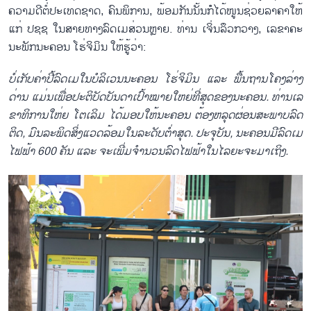
ຄວາມ​ດີ​ຕໍ່​ປະ​ເທດ​ຊາດ, ຄົນ​ພິ​ການ, ພ້ອມ​ກັນ​ນັ້ນກໍໍ​ໄດ້​ໜູນ​ຊ່ວຍ​ລາ​ຄາ​ໃຫ້​
ແກ່ ປ​ຊ​ຊ ໃນ​ສາຍ​ທາງ​ລົດ​ເມ​ສ່ວນຫຼາຍ. ທ່ານ ເຈິ່ນ​ລຶວກວາງ, ເລຂາ​ຄະ​
ນະ​ພັກ​ນະ​ຄອນ ໂຮ່​ຈິ​ມິນ ໃຫ້​ຮູ້​ວ່າ:
ບໍ່​ເກັບ​ຄ່າ​ປີ້​ລົດ​ເມ​ໃນ​ບໍ​ລິ​ເວນນະ​ຄອ​ນ ໂຮ່​ຈິ​ມິນ ແລະ ພື້ນ​ຖານ​ໂຄງ​ລ່າງ​
ດ່ານ ແມ່ນເພື່ອ​ປະ​ຕິ​ບັດ​ບັນ​ດາ​ເປົ້າ​ໝາຍ​ໃຫຍ່​ທີ່​ສຸດ​ຂອງ​ນະ​ຄອນ. ທ່ານ​ເລ​
ຂາ​ທິ​ການ​ໃຫ່​ຍ ໂຕ​ເລິມ ໄດ້​ມອບ​ໃຫ້​ນະ​ຄອນ ຕ້ອງ​ຫລຸດ​ຜ່ອນ​ສະ​ພາບ​ລົດ​
ຕິດ, ມົນ​ລະ​ພິດ​ສິ່ງ​ແວດ​ລ້ອມ​ໃນ​ລະ​ດັບ​ຕ່ຳ​ສຸດ. ປະ​ຈຸ​ບັນ, ນະ​ຄອນ​ມີ​ລົດ​ເມ​
ໄຟ​ຟ້າ 600 ຄັນ ແລະ ຈະ​ເພີ່ມ​ຈຳ​ນວນ​ລົດ​ໄຟ​ຟ້າ​ໃນ​ໄລ​ຍະ​ຈະ​ມາ​ເຖິງ.