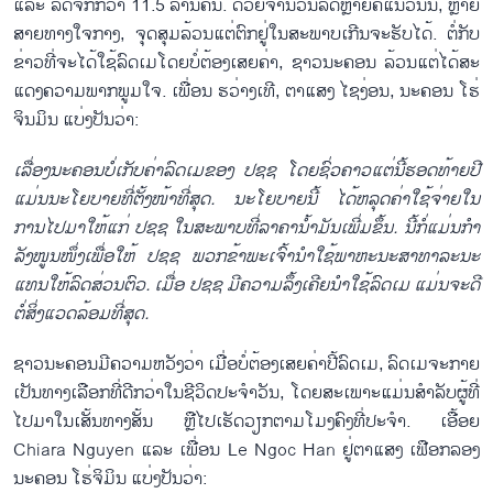
ແລະ ລົດ​ຈັກ​ກວ່າ 11.5 ລ້ານ​ຄັນ. ດ້ວຍ​ຈຳ​ນວນ​ລົດຫຼາຍ​ຄື​ແນວນັ້ນ, ຫຼາຍ​
ສາຍ​ທາງ​ໃຈ​ກາງ, ຈຸດ​ສຸມ​ລ້​ວນ​ແຕ່​ຕົກ​ຢູ່​ໃນ​ສະ​ພາບເກີນຈະຮັບໄດ້. ຕໍ່​ກັບ
ຂ່າວ​ທີ່ຈະ​ໄດ້​ໃຊ້​ລົດ​ເມໂດຍບໍ່​ຕ້ອງ​ເສຍ​ຄ່າ, ຊາວ​ນະ​ຄອນ ລ້ວນ​ແຕ່​ໄດ້​ສະ​
ແດງ​ຄວາມ​ພາກ​ພູມ​ໃຈ. ເພື່ອນ ຮວ່າງເ​ທີ, ຕາ​ແສງ ໄຊ​ງ່ອນ, ນະ​ຄອນ ໂຮ່​
ຈິນ​ມິນ ແບ່ງ​ປັນ​ວ່າ:
ເລື່ອງ​ນະ​ຄອນບໍ່​ເກັບ​ຄ່າ​ລົດ​ເມ​ຂອງ ປ​ຊ​ຊ ໂດຍ​ຊ​ົ່ວ​ຄາວແຕ່ນີ້​ຮອດ​ທ້າຍ​ປີ​
ແມ່ນ​ນະ​ໂຍບາຍ​ທີ່​ຕັ້ງ​ໜ້າ​ທີ່​ສຸດ. ນະ​ໂຍ​ບາຍນີ້ ໄດ້​ຫລຸດ​ຄ່າ​ໃຊ້​ຈ່າຍໃນ
ການ​ໄປ​ມາ​ໃຫ້​ແກ່ ປ​ຊ​ຊ ໃນ​ສະ​ພາບທີ່​ລາ​ຄາ​ນ້ຳ​ມັນ​ເພີ່ມ​ຂຶ້ນ. ນີ້ກໍ່​ແມ່ນ​ກຳ​
ລັງ​ໜູນ​ໜຶ່ງ​ເພື່ອ​ໃຫ້ ປ​ຊ​ຊ ພວກ​ຂ້າ​ພະ​ເຈົ້າ​ນຳ​ໃຊ້​ພາ​ຫະ​ນະ​ສາ​ທາ​ລະ​ນະ
ແທນ​ໃຫ້​ລົດ​ສ່ວນ​ຕົວ. ເມື່ອ ປ​ຊ​ຊ ມີ​ຄວາມ​ລຶ້ງ​ເຄີຍ​ນຳ​ໃຊ້​ລົດ​ເມ ແມ່ນຈະ​ດີ​
ຕໍ່​ສິ່ງ​ແວດ​ລ້ອມ​ທີ່​ສຸດ.
ຊາວ​ນະ​ຄອນ​ມີ​ຄວາມ​ຫວັງ​ວ່າ ເມື່ອບໍ່​ຕ້ອງ​ເສຍ​ຄ່າ​ປີ້​ລົດ​ເມ, ລົດ​ເມ​ຈະ​ກາຍ​
ເປັນ​ທາງ​ເລືອກ​​ທີ່​ດີ​ກວ່າ​ໃນ​ຊີ​ວິດ​ປະ​ຈຳ​ວັນ, ໂດຍ​ສະ​ເພາະ​ແມ່ນ​ສຳ​ລັບ​ຜູ້​ທີ່​
ໄປ​ມາ​ໃນ​ເສັ້ນ​ທາງ​ສັ້ນ ຫຼື​ໄປເຮັດວຽກຕາມ​ໂມງຄົງທີ່ປະຈຳ. ເອື້ອຍ
Chiara Nguyen ແລະ ເພື່ອນ Le Ngoc Han ຢູ່​ຕາ​ແສງ ເຟືອກ​ລອງ
ນະ​ຄອນ ໂຮ່​ຈິ​ມິນ ແບ່ງ​ປັນ​ວ່າ: